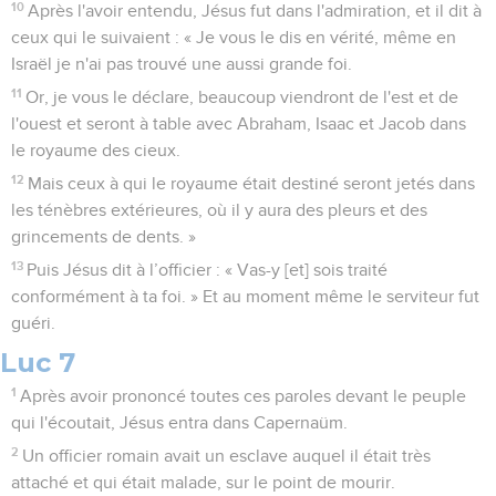
10
Après l'avoir entendu, Jésus fut dans l'admiration, et il dit à
ceux qui le suivaient : « Je vous le dis en vérité, même en
Israël je n'ai pas trouvé une aussi grande foi.
11
Or, je vous le déclare, beaucoup viendront de l'est et de
l'ouest et seront à table avec Abraham, Isaac et Jacob dans
le royaume des cieux.
12
Mais ceux à qui le royaume était destiné seront jetés dans
les ténèbres extérieures, où il y aura des pleurs et des
grincements de dents. »
13
Puis Jésus dit à l’officier : « Vas-y [et] sois traité
conformément à ta foi. » Et au moment même le serviteur fut
guéri.
Luc 7
1
Après avoir prononcé toutes ces paroles devant le peuple
qui l'écoutait, Jésus entra dans Capernaüm.
2
Un officier romain avait un esclave auquel il était très
attaché et qui était malade, sur le point de mourir.