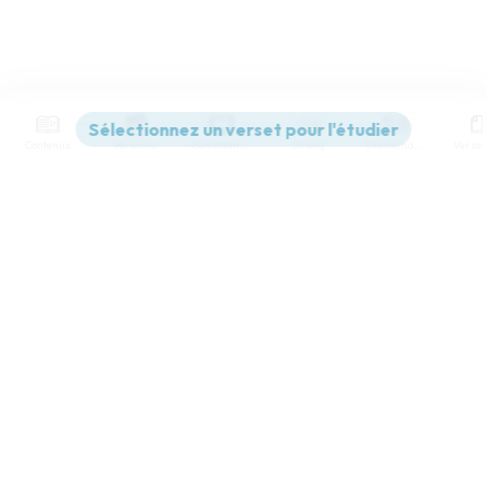
Contenus
Versions
Commentaires
Strong
Dictionnaire
Paramètres de lecture
Afficher les numéros de versets
Mode dyslexique
Désactivé
Simple
Coul
eur
Police d'écriture
Serif
Sans-serif