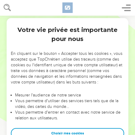
Votre vie privée est importante
pour nous
NE MANQUEZ PAS L’ÉVÉNEMENT
En cliquant sur le bouton « Accepter tous les cookies », vous
DE L’ANNÉE !
acceptez que TopChrétien utilise des traceurs (comme des
cookies ou l'identifiant unique de votre compte utilisateur) et
ET SI LEURS ERREURS POUVAIENT VOUS ÉVITER LES
traite vos données à caractère personnel (comme vos
VOTRES ?
données de navigation et les informations renseignées dans
votre compte utilisateur) dans les buts suivants :
On admire souvent les leaders pour leurs réussites, leur impact,
leur foi ou leur vision. Mais on voit moins les doutes, les erreurs
Mesurer l'audience de notre service
Vous permettre d'utiliser des services tiers tels que de la
et les saisons difficiles qu'ils ont traversés, alors même que ce
vidéo, des cartes du monde…
sont elles qui les ont façonnés.
Vous permettre d'entrer en contact avec notre service de
relation aux utilisateurs.
Dans cette conférence, leaders, entrepreneurs, et responsables
reviennent sur les erreurs marquantes de leur parcours et les
clés pour avancer avec plus de sagesse afin que leurs erreurs
Choisir mes cookies