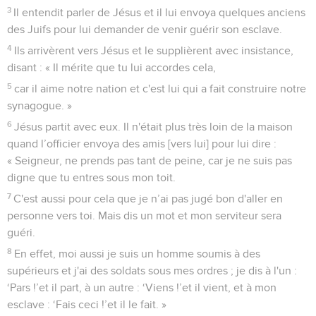
3
Il entendit parler de Jésus et il lui envoya quelques anciens
des Juifs pour lui demander de venir guérir son esclave.
4
Ils arrivèrent vers Jésus et le supplièrent avec insistance,
disant : « Il mérite que tu lui accordes cela,
5
car il aime notre nation et c'est lui qui a fait construire notre
synagogue. »
6
Jésus partit avec eux. Il n'était plus très loin de la maison
quand l’officier envoya des amis [vers lui] pour lui dire :
« Seigneur, ne prends pas tant de peine, car je ne suis pas
digne que tu entres sous mon toit.
7
C'est aussi pour cela que je n’ai pas jugé bon d'aller en
personne vers toi. Mais dis un mot et mon serviteur sera
guéri.
8
En effet, moi aussi je suis un homme soumis à des
supérieurs et j'ai des soldats sous mes ordres ; je dis à l'un :
‘Pars !’et il part, à un autre : ‘Viens !’et il vient, et à mon
esclave : ‘Fais ceci !’et il le fait. »