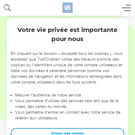
Votre vie privée est importante
pour nous
NE MANQUEZ PAS L’ÉVÉNEMENT
En cliquant sur le bouton « Accepter tous les cookies », vous
DE L’ANNÉE !
acceptez que TopChrétien utilise des traceurs (comme des
cookies ou l'identifiant unique de votre compte utilisateur) et
ET SI LEURS ERREURS POUVAIENT VOUS ÉVITER LES
traite vos données à caractère personnel (comme vos
VOTRES ?
données de navigation et les informations renseignées dans
votre compte utilisateur) dans les buts suivants :
On admire souvent les leaders pour leurs réussites, leur impact,
leur foi ou leur vision. Mais on voit moins les doutes, les erreurs
Mesurer l'audience de notre service
Vous permettre d'utiliser des services tiers tels que de la
et les saisons difficiles qu'ils ont traversés, alors même que ce
vidéo, des cartes du monde…
sont elles qui les ont façonnés.
Vous permettre d'entrer en contact avec notre service de
relation aux utilisateurs.
Dans cette conférence, leaders, entrepreneurs, et responsables
reviennent sur les erreurs marquantes de leur parcours et les
clés pour avancer avec plus de sagesse afin que leurs erreurs
Choisir mes cookies