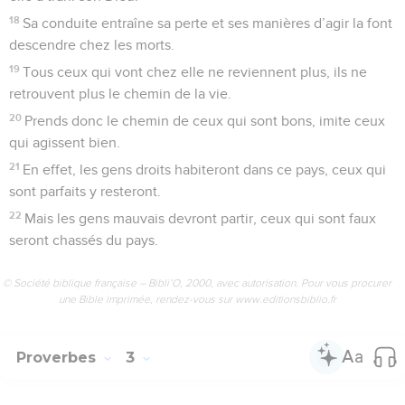
18
Sa conduite entraîne sa perte et ses manières d’agir la font
descendre chez les morts.
19
Tous ceux qui vont chez elle ne reviennent plus, ils ne
retrouvent plus le chemin de la vie.
20
Prends donc le chemin de ceux qui sont bons, imite ceux
qui agissent bien.
21
En effet, les gens droits habiteront dans ce pays, ceux qui
sont parfaits y resteront.
22
Mais les gens mauvais devront partir, ceux qui sont faux
seront chassés du pays.
© Société biblique française – Bibli’O, 2000, avec autorisation. Pour vous procurer
une Bible imprimée, rendez-vous sur www.editionsbiblio.fr
Proverbes
3