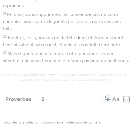
reproches.
31
Eh bien, vous supporterez les conséquences de votre
conduite, vous serez dégoûtés des projets que vous avez
faits.
32
En effet, les ignorants ont la tête dure, et ils en meurent.
Les sots vivent sans souci, et cela les conduit à leur perte.
33
Mais si quelqu’un m’écoute, cette personne sera en
sécurité, elle vivra tranquille et n’aura pas peur du malheur. »
© Société biblique française – Bibli’O, 2000, avec autorisation. Pour vous procurer
une Bible imprimée, rendez-vous sur www.editionsbiblio.fr
Proverbes
2
Seuls les Évangiles sont disponibles en vidéo pour le moment.