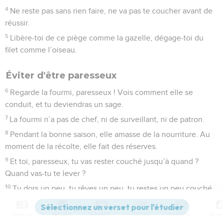
4
Ne reste pas sans rien faire, ne va pas te coucher avant de
réussir.
5
Libère-toi de ce piège comme la gazelle, dégage-toi du
filet comme l’oiseau.
Éviter d'être paresseux
6
Regarde la fourmi, paresseux ! Vois comment elle se
conduit, et tu deviendras un sage.
7
La fourmi n’a pas de chef, ni de surveillant, ni de patron.
8
Pendant la bonne saison, elle amasse de la nourriture. Au
moment de la récolte, elle fait des réserves.
9
Et toi, paresseux, tu vas rester couché jusqu’à quand ?
Quand vas-tu te lever ?
10
Tu dors un peu, tu rêves un peu, tu restes un peu couché
en te croisant les bras.
11
Contenus
Versions
Commentaires
Strong
Dictionnaire
Pendant ce temps, la pauvreté arrive comme un voleur, et