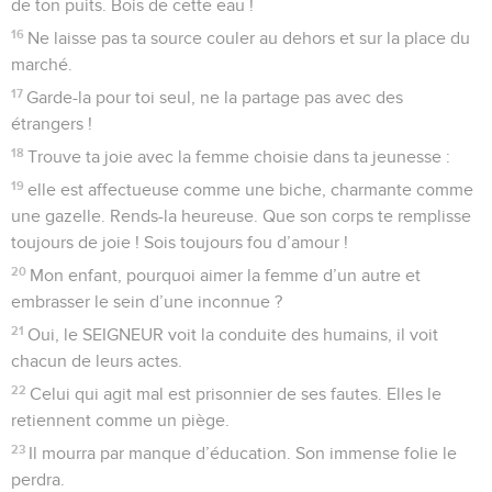
de ton puits. Bois de cette eau !
16
Ne laisse pas ta source couler au dehors et sur la place du
marché.
17
Garde-la pour toi seul, ne la partage pas avec des
étrangers !
18
Trouve ta joie avec la femme choisie dans ta jeunesse :
19
elle est affectueuse comme une biche, charmante comme
une gazelle. Rends-la heureuse. Que son corps te remplisse
toujours de joie ! Sois toujours fou d’amour !
20
Mon enfant, pourquoi aimer la femme d’un autre et
embrasser le sein d’une inconnue ?
21
Oui, le SEIGNEUR voit la conduite des humains, il voit
chacun de leurs actes.
22
Celui qui agit mal est prisonnier de ses fautes. Elles le
retiennent comme un piège.
23
Il mourra par manque d’éducation. Son immense folie le
perdra.