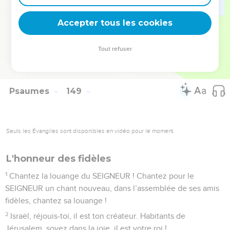
peuple qui est proche de lui ! Chantez la louange du
Accepter tous les cookies
SEIGNEUR !
© Société biblique française – Bibli’O, 2000, avec autorisation. Pour vous procurer
Tout refuser
une Bible imprimée, rendez-vous sur www.editionsbiblio.fr
Psaumes
149
Seuls les Évangiles sont disponibles en vidéo pour le moment.
L'honneur des fidèles
1
Chantez la louange du SEIGNEUR ! Chantez pour le
SEIGNEUR un chant nouveau, dans l’assemblée de ses amis
fidèles, chantez sa louange !
2
Israël, réjouis-toi, il est ton créateur. Habitants de
Jérusalem, soyez dans la joie, il est votre roi !