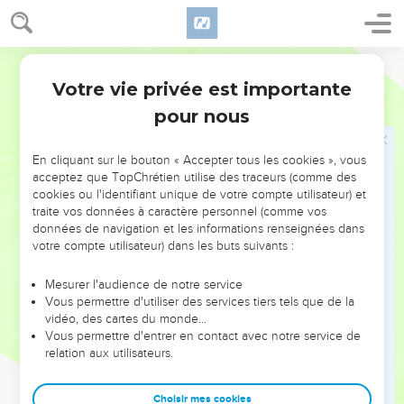
ne passera pas.
7
Depuis la terre, chantez la louange du SEIGNEUR ! Océans
Parole de Vie
et grands animaux des mers,
Votre vie privée est importante
8
feu et grêle, neige et brouillard, vent de tempête qui obéis
Psaumes
148
à sa parole, chantez la louange du SEIGNEUR !
pour nous
9
Montagnes et toutes les collines, arbres fruitiers et tous les
cèdres,
En cliquant sur le bouton « Accepter tous les cookies », vous
acceptez que TopChrétien utilise des traceurs (comme des
10
animaux sauvages et tous les troupeaux, serpents et
cookies ou l'identifiant unique de votre compte utilisateur) et
oiseaux, chantez la louange du SEIGNEUR !
traite vos données à caractère personnel (comme vos
données de navigation et les informations renseignées dans
11
Rois de la terre et tous les peuples, chefs et tous les
votre compte utilisateur) dans les buts suivants :
dirigeants du monde, chantez sa louange !
12
Jeunes gens et jeunes filles, jeunes et vieux, chantez sa
Mesurer l'audience de notre service
Vous permettre d'utiliser des services tiers tels que de la
louange !
vidéo, des cartes du monde…
13
Chantez la louange du SEIGNEUR ! Lui seul a un grand
Vous permettre d'entrer en contact avec notre service de
relation aux utilisateurs.
nom, sa beauté s’étend sur la terre et sur le ciel.
14
Il a rendu son peuple puissant et fier. C’est pourquoi ils
Choisir mes cookies
chantent sa louange, tous ses amis fidèles, les Israélites, le