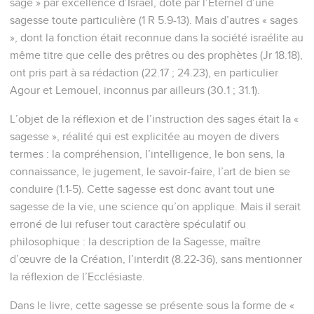
sage » par excellence d’Israël, doté par l’Eternel d’une
sagesse toute particulière (1 R 5.9-13). Mais d’autres « sages
», dont la fonction était reconnue dans la société israélite au
même titre que celle des prêtres ou des prophètes (Jr 18.18),
ont pris part à sa rédaction (22.17 ; 24.23), en particulier
Agour et Lemouel, inconnus par ailleurs (30.1 ; 31.1).
L’objet de la réflexion et de l’instruction des sages était la «
sagesse », réalité qui est explicitée au moyen de divers
termes : la compréhension, l’intelligence, le bon sens, la
connaissance, le jugement, le savoir-faire, l’art de bien se
conduire (1.1-5). Cette sagesse est donc avant tout une
sagesse de la vie, une science qu’on applique. Mais il serait
erroné de lui refuser tout caractère spéculatif ou
philosophique : la description de la Sagesse, maître
d’œuvre de la Création, l’interdit (8.22-36), sans mentionner
la réflexion de l’Ecclésiaste.
Dans le livre, cette sagesse se présente sous la forme de «