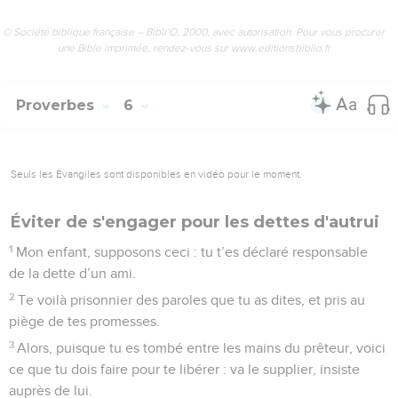
© Société biblique française – Bibli’O, 2000, avec autorisation. Pour vous procurer
une Bible imprimée, rendez-vous sur www.editionsbiblio.fr
Proverbes
6
Seuls les Évangiles sont disponibles en vidéo pour le moment.
Éviter de s'engager pour les dettes d'autrui
1
Mon enfant, supposons ceci : tu t’es déclaré responsable
de la dette d’un ami.
2
Te voilà prisonnier des paroles que tu as dites, et pris au
piège de tes promesses.
3
Alors, puisque tu es tombé entre les mains du prêteur, voici
ce que tu dois faire pour te libérer : va le supplier, insiste
auprès de lui.