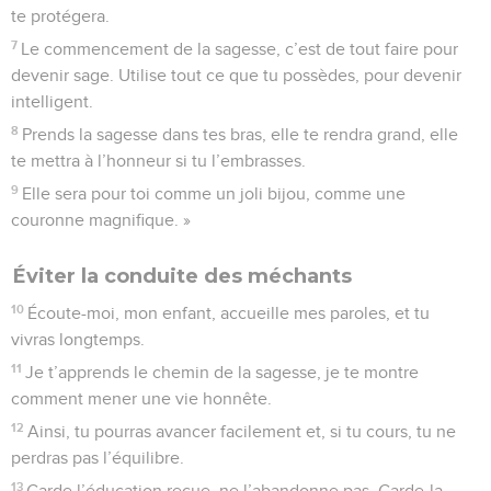
te protégera.
7
Le commencement de la sagesse, c’est de tout faire pour
devenir sage. Utilise tout ce que tu possèdes, pour devenir
intelligent.
8
Prends la sagesse dans tes bras, elle te rendra grand, elle
te mettra à l’honneur si tu l’embrasses.
9
Elle sera pour toi comme un joli bijou, comme une
couronne magnifique. »
Éviter la conduite des méchants
10
Écoute-moi, mon enfant, accueille mes paroles, et tu
vivras longtemps.
11
Je t’apprends le chemin de la sagesse, je te montre
comment mener une vie honnête.
12
Ainsi, tu pourras avancer facilement et, si tu cours, tu ne
perdras pas l’équilibre.
13
Garde l’éducation reçue, ne l’abandonne pas. Garde-la,