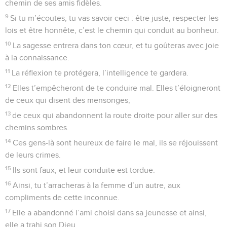
chemin de ses amis fidèles.
9
Si tu m’écoutes, tu vas savoir ceci : être juste, respecter les
lois et être honnête, c’est le chemin qui conduit au bonheur.
10
La sagesse entrera dans ton cœur, et tu goûteras avec joie
à la connaissance.
11
La réflexion te protégera, l’intelligence te gardera.
12
Elles t’empêcheront de te conduire mal. Elles t’éloigneront
de ceux qui disent des mensonges,
13
de ceux qui abandonnent la route droite pour aller sur des
chemins sombres.
14
Ces gens-là sont heureux de faire le mal, ils se réjouissent
de leurs crimes.
15
Ils sont faux, et leur conduite est tordue.
16
Ainsi, tu t’arracheras à la femme d’un autre, aux
compliments de cette inconnue.
17
Elle a abandonné l’ami choisi dans sa jeunesse et ainsi,
elle a trahi son Dieu.