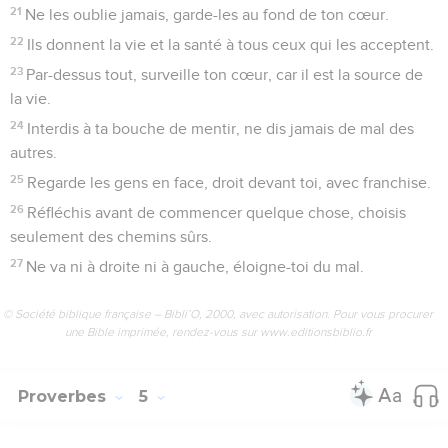
21
Ne les oublie jamais, garde-les au fond de ton cœur.
22
Ils donnent la vie et la santé à tous ceux qui les acceptent.
23
Par-dessus tout, surveille ton cœur, car il est la source de
la vie.
24
Interdis à ta bouche de mentir, ne dis jamais de mal des
autres.
25
Regarde les gens en face, droit devant toi, avec franchise.
26
Réfléchis avant de commencer quelque chose, choisis
seulement des chemins sûrs.
27
Ne va ni à droite ni à gauche, éloigne-toi du mal.
© Société biblique française – Bibli’O, 2000, avec autorisation. Pour vous procurer
une Bible imprimée, rendez-vous sur www.editionsbiblio.fr
Proverbes
5