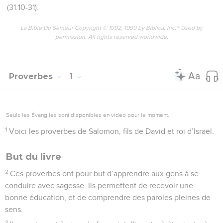
(31.10-31).
La Bible Du Semeur Copyright © 1992, 1999 by Biblica, Inc.® Used by
permission. All rights reserved worldwide.
Proverbes
1
Seuls les Évangiles sont disponibles en vidéo pour le moment.
1
Voici les proverbes de Salomon, fils de David et roi d’Israël.
But du livre
2
Ces proverbes ont pour but d’apprendre aux gens à se
conduire avec sagesse. Ils permettent de recevoir une
bonne éducation, et de comprendre des paroles pleines de
sens.
3