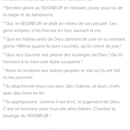
3
Rendez gloire au SEIGNEUR en dansant, jouez pour lui de
la harpe et du tambourin.
4
Oui, le SEIGNEUR se plaît au milieu de son peuple. Les
gens simples, il les honore en leur sauvant la vie.
5
Que les fidèles amis de Dieu dansent de joie en lui rendant
gloire ! Même quand ils sont couchés, qu’ils crient de joie !
6
Que leur bouche soit pleine des louanges de Dieu ! Qu’ils
tiennent à la main une épée coupante !
7
Alors ils rendront aux autres peuples le mal qu’ils ont fait,
ils les puniront.
8
Ils attacheront leurs rois avec des chaînes, et leurs chefs
avec des liens en fer.
9
Ils appliqueront, comme il est écrit, le jugement de Dieu.
C’est un honneur pour tous ses amis fidèles. Chantez la
louange du SEIGNEUR !
© Société biblique française – Bibli’O, 2000, avec autorisation. Pour vous procurer