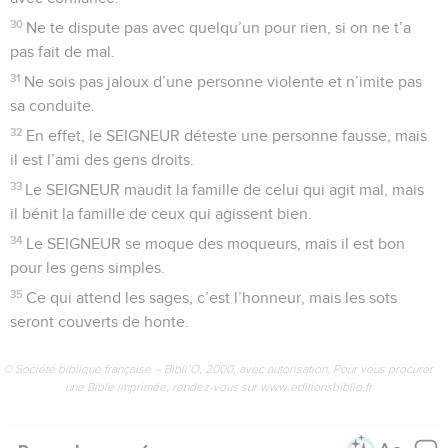
30
Ne te dispute pas avec quelqu’un pour rien, si on ne t’a
pas fait de mal.
31
Ne sois pas jaloux d’une personne violente et n’imite pas
sa conduite.
32
En effet, le SEIGNEUR déteste une personne fausse, mais
il est l’ami des gens droits.
33
Le SEIGNEUR maudit la famille de celui qui agit mal, mais
il bénit la famille de ceux qui agissent bien.
34
Le SEIGNEUR se moque des moqueurs, mais il est bon
pour les gens simples.
35
Ce qui attend les sages, c’est l’honneur, mais les sots
seront couverts de honte.
© Société biblique française – Bibli’O, 2000, avec autorisation. Pour vous procurer
une Bible imprimée, rendez-vous sur www.editionsbiblio.fr