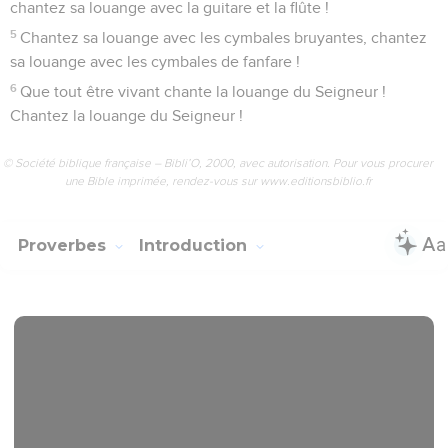
chantez sa louange avec la guitare et la flûte !
5
Chantez sa louange avec les cymbales bruyantes, chantez
sa louange avec les cymbales de fanfare !
6
Que tout être vivant chante la louange du Seigneur !
Chantez la louange du Seigneur !
© Société biblique française – Bibli’O, 2000, avec autorisation. Pour vous procurer
une Bible imprimée, rendez-vous sur www.editionsbiblio.fr
Proverbes
Introduction