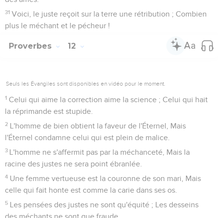
31
Voici, le juste reçoit sur la terre une rétribution ; Combien
plus le méchant et le pécheur !
Proverbes
12
Seuls les Évangiles sont disponibles en vidéo pour le moment.
1
Celui qui aime la correction aime la science ; Celui qui hait
la réprimande est stupide.
2
L'homme de bien obtient la faveur de l'Éternel, Mais
l'Éternel condamne celui qui est plein de malice.
3
L'homme ne s'affermit pas par la méchanceté, Mais la
racine des justes ne sera point ébranlée.
4
Une femme vertueuse est la couronne de son mari, Mais
celle qui fait honte est comme la carie dans ses os.
5
Les pensées des justes ne sont qu'équité ; Les desseins
des méchants ne sont que fraude.