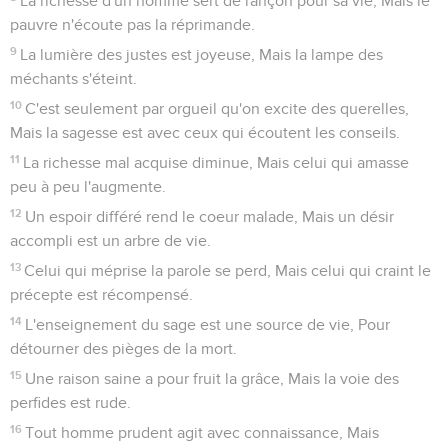
La richesse d'un homme sert de rançon pour sa vie, Mais le
pauvre n'écoute pas la réprimande.
9
La lumière des justes est joyeuse, Mais la lampe des
méchants s'éteint.
10
C'est seulement par orgueil qu'on excite des querelles,
Mais la sagesse est avec ceux qui écoutent les conseils.
11
La richesse mal acquise diminue, Mais celui qui amasse
peu à peu l'augmente.
12
Un espoir différé rend le coeur malade, Mais un désir
accompli est un arbre de vie.
13
Celui qui méprise la parole se perd, Mais celui qui craint le
précepte est récompensé.
14
L'enseignement du sage est une source de vie, Pour
détourner des pièges de la mort.
15
Une raison saine a pour fruit la grâce, Mais la voie des
perfides est rude.
16
Tout homme prudent agit avec connaissance, Mais