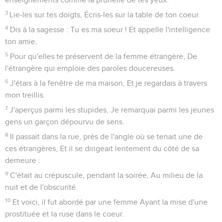
3
Lie-les sur tes doigts, Écris-les sur la table de ton coeur.
4
Dis à la sagesse : Tu es ma soeur ! Et appelle l'intelligence
ton amie,
5
Pour qu'elles te préservent de la femme étrangère, De
l'étrangère qui emploie des paroles doucereuses.
6
J'étais à la fenêtre de ma maison, Et je regardais à travers
mon treillis.
7
J'aperçus parmi les stupides, Je remarquai parmi les jeunes
gens un garçon dépourvu de sens.
8
Il passait dans la rue, près de l'angle où se tenait une de
ces étrangères, Et il se dirigeait lentement du côté de sa
demeure :
9
C'était au crépuscule, pendant la soirée, Au milieu de la
nuit et de l'obscurité.
10
Et voici, il fut abordé par une femme Ayant la mise d'une
prostituée et la ruse dans le coeur.