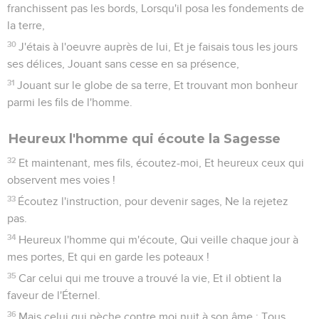
franchissent pas les bords, Lorsqu'il posa les fondements de
la terre,
30
J'étais à l'oeuvre auprès de lui, Et je faisais tous les jours
ses délices, Jouant sans cesse en sa présence,
31
Jouant sur le globe de sa terre, Et trouvant mon bonheur
parmi les fils de l'homme.
Heureux l'homme qui écoute la Sagesse
32
Et maintenant, mes fils, écoutez-moi, Et heureux ceux qui
observent mes voies !
33
Écoutez l'instruction, pour devenir sages, Ne la rejetez
pas.
34
Heureux l'homme qui m'écoute, Qui veille chaque jour à
mes portes, Et qui en garde les poteaux !
35
Car celui qui me trouve a trouvé la vie, Et il obtient la
faveur de l'Éternel.
36
Mais celui qui pèche contre moi nuit à son âme ; Tous