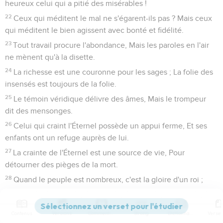
heureux celui qui a pitié des misérables !
22
Ceux qui méditent le mal ne s'égarent-ils pas ? Mais ceux
qui méditent le bien agissent avec bonté et fidélité.
23
Tout travail procure l'abondance, Mais les paroles en l'air
ne mènent qu'à la disette.
24
La richesse est une couronne pour les sages ; La folie des
insensés est toujours de la folie.
25
Le témoin véridique délivre des âmes, Mais le trompeur
dit des mensonges.
26
Celui qui craint l'Éternel possède un appui ferme, Et ses
enfants ont un refuge auprès de lui.
27
La crainte de l'Éternel est une source de vie, Pour
détourner des pièges de la mort.
28
Quand le peuple est nombreux, c'est la gloire d'un roi ;
Quand le peuple manque, c'est la ruine du prince.
29
Celui qui est lent à la colère a une grande intelligence,
Contenus
Versions
Commentaires
Strong
Dictionnaire
Mais celui qui est prompt à s'emporter proclame sa folie.