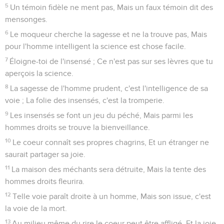
5
Un témoin fidèle ne ment pas, Mais un faux témoin dit des
mensonges.
6
Le moqueur cherche la sagesse et ne la trouve pas, Mais
pour l'homme intelligent la science est chose facile.
7
Éloigne-toi de l'insensé ; Ce n'est pas sur ses lèvres que tu
aperçois la science.
8
La sagesse de l'homme prudent, c'est l'intelligence de sa
voie ; La folie des insensés, c'est la tromperie.
9
Les insensés se font un jeu du péché, Mais parmi les
hommes droits se trouve la bienveillance.
10
Le coeur connaît ses propres chagrins, Et un étranger ne
saurait partager sa joie.
11
La maison des méchants sera détruite, Mais la tente des
hommes droits fleurira.
12
Telle voie paraît droite à un homme, Mais son issue, c'est
la voie de la mort.
13
Au milieu même du rire le coeur peut être affligé, Et la joie