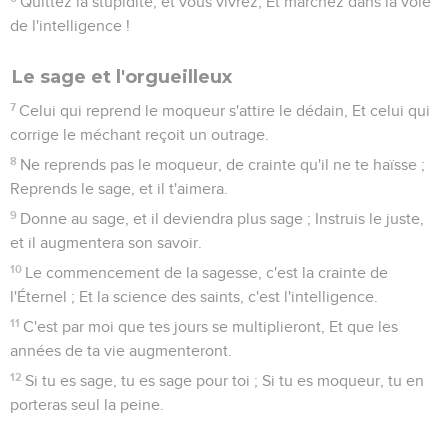
Quittez la stupidité, et vous vivrez, Et marchez dans la voie
de l'intelligence !
Le sage et l'orgueilleux
7
Celui qui reprend le moqueur s'attire le dédain, Et celui qui
corrige le méchant reçoit un outrage.
8
Ne reprends pas le moqueur, de crainte qu'il ne te haïsse ;
Reprends le sage, et il t'aimera.
9
Donne au sage, et il deviendra plus sage ; Instruis le juste,
et il augmentera son savoir.
10
Le commencement de la sagesse, c'est la crainte de
l'Éternel ; Et la science des saints, c'est l'intelligence.
11
C'est par moi que tes jours se multiplieront, Et que les
années de ta vie augmenteront.
12
Si tu es sage, tu es sage pour toi ; Si tu es moqueur, tu en
porteras seul la peine.