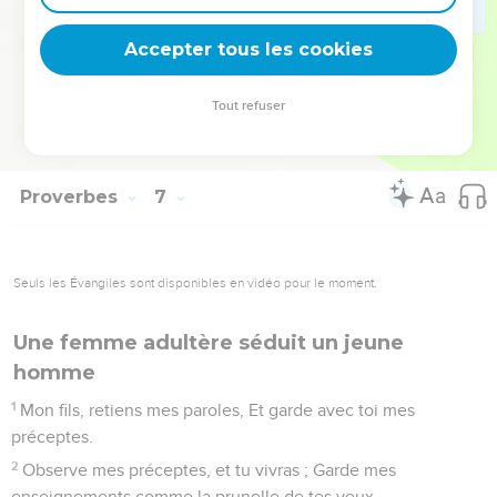
Il n'aura que plaie et ignominie, Et son opprobre ne
s'effacera point.
Accepter tous les cookies
34
Car la jalousie met un homme en fureur, Et il est sans pitié
au jour de la vengeance ;
Tout refuser
35
Il n'a égard à aucune rançon, Et il est inflexible, quand
même tu multiplierais les dons.
Proverbes
7
Seuls les Évangiles sont disponibles en vidéo pour le moment.
Une femme adultère séduit un jeune
homme
1
Mon fils, retiens mes paroles, Et garde avec toi mes
préceptes.
2
Observe mes préceptes, et tu vivras ; Garde mes
enseignements comme la prunelle de tes yeux.