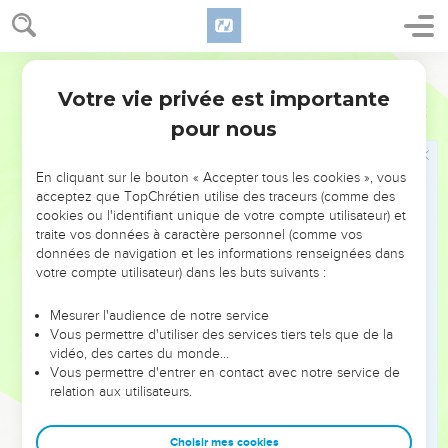
laisse pas séduire par ses paupières.
26
Car pour la femme prostituée on se réduit à un morceau
Segond 1910
de pain, Et la femme mariée tend un piège à la vie
Votre vie privée est importante
précieuse.
Proverbes
6
pour nous
27
Quelqu'un mettra-t-il du feu dans son sein, Sans que ses
vêtements s'enflamment ?
En cliquant sur le bouton « Accepter tous les cookies », vous
28
Quelqu'un marchera-t-il sur des charbons ardents, Sans
acceptez que TopChrétien utilise des traceurs (comme des
que ses pieds soient brûlés ?
cookies ou l'identifiant unique de votre compte utilisateur) et
29
traite vos données à caractère personnel (comme vos
Il en est de même pour celui qui va vers la femme de son
données de navigation et les informations renseignées dans
prochain : Quiconque la touche ne restera pas impuni.
votre compte utilisateur) dans les buts suivants :
30
On ne tient pas pour innocent le voleur qui dérobe Pour
satisfaire son appétit, quand il a faim ;
Mesurer l'audience de notre service
Vous permettre d'utiliser des services tiers tels que de la
31
Si on le trouve, il fera une restitution au septuple, Il
vidéo, des cartes du monde…
donnera tout ce qu'il a dans sa maison.
Vous permettre d'entrer en contact avec notre service de
relation aux utilisateurs.
32
Mais celui qui commet un adultère avec une femme est
dépourvu de sens, Celui qui veut se perdre agit de la sorte ;
Choisir mes cookies
33