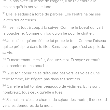
Il a pris avec lui le sac de l'argent, Il ne reviendra à la
maison qu'à la nouvelle lune.
21
Elle le séduisit à force de paroles, Elle l'entraîna par ses
lèvres doucereuses.
22
Il se mit tout à coup à la suivre, Comme le boeuf qui va à
la boucherie, Comme un fou qu'on lie pour le châtier,
23
Jusqu'à ce qu'une flèche lui perce le foie, Comme l'oiseau
qui se précipite dans le filet, Sans savoir que c'est au prix de
sa vie.
24
Et maintenant, mes fils, écoutez-moi, Et soyez attentifs
aux paroles de ma bouche.
25
Que ton coeur ne se détourne pas vers les voies d'une
telle femme, Ne t'égare pas dans ses sentiers.
26
Car elle a fait tomber beaucoup de victimes, Et ils sont
nombreux, tous ceux qu'elle a tués.
27
Sa maison, c'est le chemin du séjour des morts ; Il descend
vers les demeures de la mort.