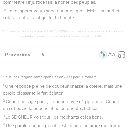
commettre l’injustice fait la honte des peuples.
35
Le roi approuve un serviteur intelligent. Mais il se met en
colère contre celui qui lui fait honte.
© Société biblique française – Bibli’O, 2000, avec autorisation. Pour vous procurer
une Bible imprimée, rendez-vous sur www.editionsbiblio.fr
Proverbes
15
Seuls les Évangiles sont disponibles en vidéo pour le moment.
1
Une réponse pleine de douceur chasse la colère, mais une
parole blessante la fait éclater.
2
Quand un sage parle, il donne envie d’apprendre. Quand
un sot ouvre la bouche, il ne dit que des bêtises.
3
Le SEIGNEUR voit tout, les méchants et les bons.
4
Une parole encourageante est comme un arbre qui donne