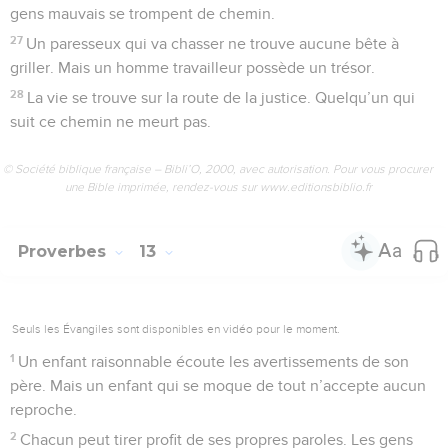
gens mauvais se trompent de chemin.
27
Un paresseux qui va chasser ne trouve aucune bête à
griller. Mais un homme travailleur possède un trésor.
28
La vie se trouve sur la route de la justice. Quelqu’un qui
suit ce chemin ne meurt pas.
© Société biblique française – Bibli’O, 2000, avec autorisation. Pour vous procurer
une Bible imprimée, rendez-vous sur www.editionsbiblio.fr
Proverbes
13
Seuls les Évangiles sont disponibles en vidéo pour le moment.
1
Un enfant raisonnable écoute les avertissements de son
père. Mais un enfant qui se moque de tout n’accepte aucun
reproche.
2
Chacun peut tirer profit de ses propres paroles. Les gens