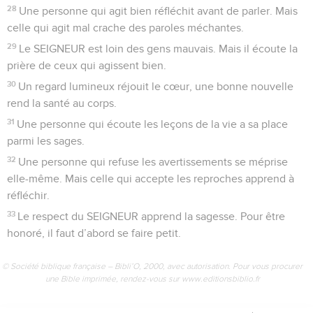
28
Une personne qui agit bien réfléchit avant de parler. Mais
celle qui agit mal crache des paroles méchantes.
29
Le SEIGNEUR est loin des gens mauvais. Mais il écoute la
prière de ceux qui agissent bien.
30
Un regard lumineux réjouit le cœur, une bonne nouvelle
rend la santé au corps.
31
Une personne qui écoute les leçons de la vie a sa place
parmi les sages.
32
Une personne qui refuse les avertissements se méprise
elle-même. Mais celle qui accepte les reproches apprend à
réfléchir.
33
Le respect du SEIGNEUR apprend la sagesse. Pour être
honoré, il faut d’abord se faire petit.
© Société biblique française – Bibli’O, 2000, avec autorisation. Pour vous procurer
une Bible imprimée, rendez-vous sur www.editionsbiblio.fr