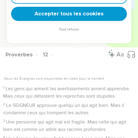
terre. Alors les gens mauvais et les pécheurs recevront aussi
Accepter tous les cookies
ce qu’ils méritent !
© Société biblique française – Bibli’O, 2000, avec autorisation. Pour vous procurer
Tout refuser
une Bible imprimée, rendez-vous sur www.editionsbiblio.fr
Proverbes
12
Seuls les Évangiles sont disponibles en vidéo pour le moment.
1
Les gens qui aiment les avertissements aiment apprendre.
Mais ceux qui détestent les reproches sont stupides.
2
Le SEIGNEUR approuve quelqu’un qui agit bien. Mais il
condamne ceux qui trompent les autres.
3
Une personne qui agit mal est fragile. Mais celle qui agit
bien est comme un arbre aux racines profondes.
4