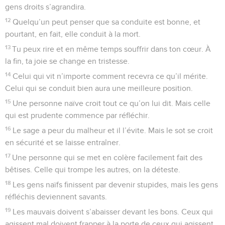
gens droits s’agrandira.
12
Quelqu’un peut penser que sa conduite est bonne, et
pourtant, en fait, elle conduit à la mort.
13
Tu peux rire et en même temps souffrir dans ton cœur. À
la fin, ta joie se change en tristesse.
14
Celui qui vit n’importe comment recevra ce qu’il mérite.
Celui qui se conduit bien aura une meilleure position.
15
Une personne naïve croit tout ce qu’on lui dit. Mais celle
qui est prudente commence par réfléchir.
16
Le sage a peur du malheur et il l’évite. Mais le sot se croit
en sécurité et se laisse entraîner.
17
Une personne qui se met en colère facilement fait des
bêtises. Celle qui trompe les autres, on la déteste.
18
Les gens naïfs finissent par devenir stupides, mais les gens
réfléchis deviennent savants.
19
Les mauvais doivent s’abaisser devant les bons. Ceux qui
agissent mal doivent frapper à la porte de ceux qui agissent