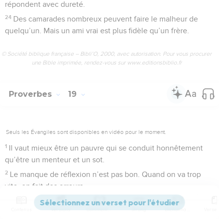
répondent avec dureté.
24
Des camarades nombreux peuvent faire le malheur de
quelqu’un. Mais un ami vrai est plus fidèle qu’un frère.
© Société biblique française – Bibli’O, 2000, avec autorisation. Pour vous procurer
une Bible imprimée, rendez-vous sur www.editionsbiblio.fr
Proverbes
19
Seuls les Évangiles sont disponibles en vidéo pour le moment.
1
Il vaut mieux être un pauvre qui se conduit honnêtement
qu’être un menteur et un sot.
2
Le manque de réflexion n’est pas bon. Quand on va trop
vite, on fait des erreurs.
3
Les humains se trompent de route à cause de leur bêtise.
Contenus
Versions
Commentaires
Strong
Dictionnaire
Ensuite, ils se mettent en colère contre le SEIGNEUR.