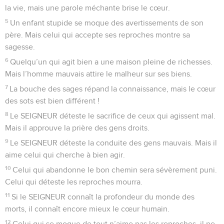
la vie, mais une parole méchante brise le cœur.
5
Un enfant stupide se moque des avertissements de son
père. Mais celui qui accepte ses reproches montre sa
sagesse.
6
Quelqu’un qui agit bien a une maison pleine de richesses.
Mais l’homme mauvais attire le malheur sur ses biens.
7
La bouche des sages répand la connaissance, mais le cœur
des sots est bien différent !
8
Le SEIGNEUR déteste le sacrifice de ceux qui agissent mal.
Mais il approuve la prière des gens droits.
9
Le SEIGNEUR déteste la conduite des gens mauvais. Mais il
aime celui qui cherche à bien agir.
10
Celui qui abandonne le bon chemin sera sévèrement puni.
Celui qui déteste les reproches mourra.
11
Si le SEIGNEUR connaît la profondeur du monde des
morts, il connaît encore mieux le cœur humain.
12
Celui qui se moque de tout n’aime pas les reproches, il ne