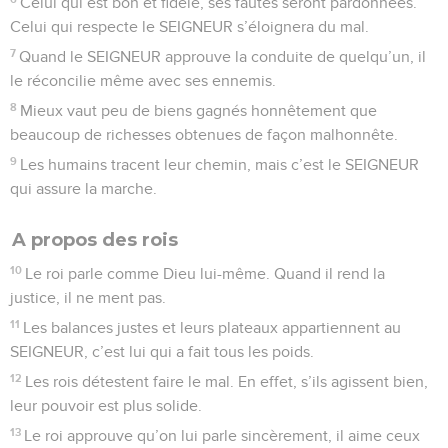
Celui qui est bon et fidèle, ses fautes seront pardonnées.
Celui qui respecte le SEIGNEUR s’éloignera du mal.
7
Quand le SEIGNEUR approuve la conduite de quelqu’un, il
le réconcilie même avec ses ennemis.
8
Mieux vaut peu de biens gagnés honnêtement que
beaucoup de richesses obtenues de façon malhonnête.
9
Les humains tracent leur chemin, mais c’est le SEIGNEUR
qui assure la marche.
A propos des rois
10
Le roi parle comme Dieu lui-même. Quand il rend la
justice, il ne ment pas.
11
Les balances justes et leurs plateaux appartiennent au
SEIGNEUR, c’est lui qui a fait tous les poids.
12
Les rois détestent faire le mal. En effet, s’ils agissent bien,
leur pouvoir est plus solide.
13
Le roi approuve qu’on lui parle sincèrement, il aime ceux