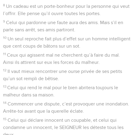
8
Un cadeau est un porte-bonheur pour la personne qui veut
l’offrir. Elle pense qu’il ouvre toutes les portes.
9
Celui qui pardonne une faute aura des amis. Mais s’il en
parle sans arrêt, ses amis partiront.
10
Un seul reproche fait plus d’effet sur un homme intelligent
que cent coups de bâtons sur un sot.
11
Ceux qui agissent mal ne cherchent qu’à faire du mal.
Ainsi ils attirent sur eux les forces du malheur.
12
Il vaut mieux rencontrer une ourse privée de ses petits
qu’un sot rempli de bêtise.
13
Celui qui rend le mal pour le bien abritera toujours le
malheur dans sa maison.
14
Commencer une dispute, c’est provoquer une inondation.
Arrête-toi avant que la querelle éclate.
15
Celui qui déclare innocent un coupable, et celui qui
condamne un innocent, le SEIGNEUR les déteste tous les
deux.