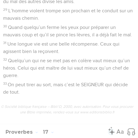
du mal des autres divise les amis.
29
L’homme violent trompe son prochain et le conduit sur un
mauvais chemin.
30
Quand quelqu’un ferme les yeux pour préparer un
mauvais coup et qu’il se pince les lèvres, il a déjà fait le mal.
31
Une longue vie est une belle récompense. Ceux qui
agissent bien la reçoivent.
32
Quelqu’un qui ne se met pas en colère vaut mieux qu’un
héros. Celui qui est maître de lui vaut mieux qu’un chef de
guerre.
33
On peut tirer au sort, mais c’est le SEIGNEUR qui décide
de tout.
© Société biblique française – Bibli’O, 2000, avec autorisation. Pour vous procurer
une Bible imprimée, rendez-vous sur www.editionsbiblio.fr
Proverbes
17