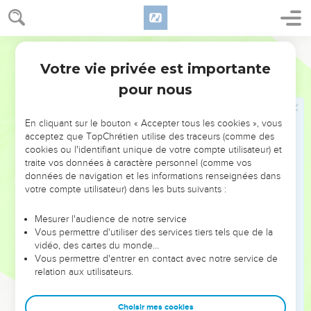
qu’à une violente colère.
24
Certains donnent beaucoup et deviennent plus riches.
Parole de Vie
D’autres gardent trop pour eux et deviennent pauvres.
Votre vie privée est importante
25
Une personne généreuse recevra beaucoup de biens.
Proverbes
11
Celui qui donne à boire recevra à boire, lui aussi.
pour nous
26
Celui qui garde son blé en réserve, le peuple le maudit.
Mais celui qui le vend, le peuple le bénit.
En cliquant sur le bouton « Accepter tous les cookies », vous
acceptez que TopChrétien utilise des traceurs (comme des
27
Celui qui cherche à bien agir, les gens l’approuvent. Celui
cookies ou l'identifiant unique de votre compte utilisateur) et
qui cherche à faire le mal connaît le malheur.
traite vos données à caractère personnel (comme vos
données de navigation et les informations renseignées dans
28
Ceux qui comptent sur leur richesse perdent leurs forces.
votre compte utilisateur) dans les buts suivants :
Mais ceux qui agissent bien se développent comme de
beaux arbres verts.
Mesurer l'audience de notre service
Vous permettre d'utiliser des services tiers tels que de la
29
Ceux qui jettent le trouble dans leur famille récoltent du
vidéo, des cartes du monde…
vent. Ceux qui sont stupides deviendront esclaves du sage.
Vous permettre d'entrer en contact avec notre service de
30
relation aux utilisateurs.
Celui qui agit bien est comme un arbre qui donne la vie.
Celui qui possède la sagesse, gagne les cœurs.
Choisir mes cookies
31
Ceux qui agissent bien reçoivent leur récompense sur la