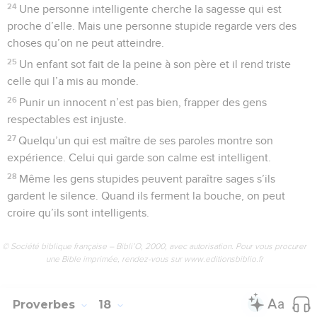
24
Une personne intelligente cherche la sagesse qui est
proche d’elle. Mais une personne stupide regarde vers des
choses qu’on ne peut atteindre.
25
Un enfant sot fait de la peine à son père et il rend triste
celle qui l’a mis au monde.
26
Punir un innocent n’est pas bien, frapper des gens
respectables est injuste.
27
Quelqu’un qui est maître de ses paroles montre son
expérience. Celui qui garde son calme est intelligent.
28
Même les gens stupides peuvent paraître sages s’ils
gardent le silence. Quand ils ferment la bouche, on peut
croire qu’ils sont intelligents.
© Société biblique française – Bibli’O, 2000, avec autorisation. Pour vous procurer
une Bible imprimée, rendez-vous sur www.editionsbiblio.fr
Proverbes
18