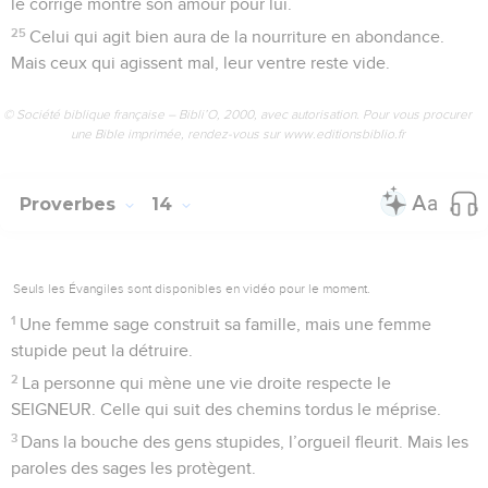
le corrige montre son amour pour lui.
25
Celui qui agit bien aura de la nourriture en abondance.
Mais ceux qui agissent mal, leur ventre reste vide.
© Société biblique française – Bibli’O, 2000, avec autorisation. Pour vous procurer
une Bible imprimée, rendez-vous sur www.editionsbiblio.fr
Proverbes
14
Seuls les Évangiles sont disponibles en vidéo pour le moment.
1
Une femme sage construit sa famille, mais une femme
stupide peut la détruire.
2
La personne qui mène une vie droite respecte le
SEIGNEUR. Celle qui suit des chemins tordus le méprise.
3
Dans la bouche des gens stupides, l’orgueil fleurit. Mais les
paroles des sages les protègent.