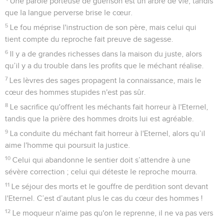
Une parole porteuse de guérison est un arbre de vie, tandis
que la langue perverse brise le cœur.
5
Le fou méprise l'instruction de son père, mais celui qui
tient compte du reproche fait preuve de sagesse.
6
Il y a de grandes richesses dans la maison du juste, alors
qu’il y a du trouble dans les profits que le méchant réalise.
7
Les lèvres des sages propagent la connaissance, mais le
cœur des hommes stupides n'est pas sûr.
8
Le sacrifice qu'offrent les méchants fait horreur à l'Eternel,
tandis que la prière des hommes droits lui est agréable.
9
La conduite du méchant fait horreur à l'Eternel, alors qu’il
aime l'homme qui poursuit la justice.
10
Celui qui abandonne le sentier doit s’attendre à une
sévère correction ; celui qui déteste le reproche mourra.
11
Le séjour des morts et le gouffre de perdition sont devant
l'Eternel. C’est d’autant plus le cas du cœur des hommes !
12
Le moqueur n'aime pas qu'on le reprenne, il ne va pas vers