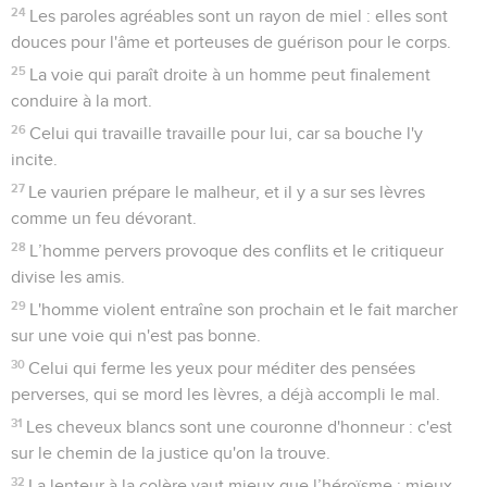
24
Les paroles agréables sont un rayon de miel : elles sont
douces pour l'âme et porteuses de guérison pour le corps.
25
La voie qui paraît droite à un homme peut finalement
conduire à la mort.
26
Celui qui travaille travaille pour lui, car sa bouche l'y
incite.
27
Le vaurien prépare le malheur, et il y a sur ses lèvres
comme un feu dévorant.
28
L’homme pervers provoque des conflits et le critiqueur
divise les amis.
29
L'homme violent entraîne son prochain et le fait marcher
sur une voie qui n'est pas bonne.
30
Celui qui ferme les yeux pour méditer des pensées
perverses, qui se mord les lèvres, a déjà accompli le mal.
31
Les cheveux blancs sont une couronne d'honneur : c'est
sur le chemin de la justice qu'on la trouve.
32
La lenteur à la colère vaut mieux que l’héroïsme ; mieux