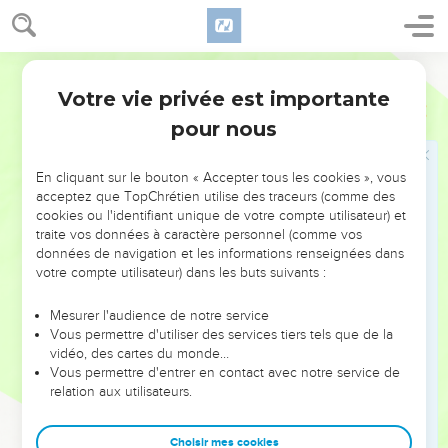
26
Celui qui craint l'Eternel possède un puissant appui, et ses
enfants ont un refuge auprès de lui.
Segond 21
27
La crainte de l'Eternel est une source de vie pour
Votre vie privée est importante
Proverbes
14
détourner des pièges de la mort.
pour nous
28
Quand le peuple est nombreux, c'est un honneur pour le
roi ; quand la population manque, c'est la ruine du prince.
En cliquant sur le bouton « Accepter tous les cookies », vous
29
Celui qui est lent à la colère fait preuve d'une grande
acceptez que TopChrétien utilise des traceurs (comme des
intelligence, tandis que celui qui s’énerve facilement
cookies ou l'identifiant unique de votre compte utilisateur) et
traite vos données à caractère personnel (comme vos
proclame sa folie.
données de navigation et les informations renseignées dans
30
Un cœur paisible est la vie du corps, tandis que l'envie est
votre compte utilisateur) dans les buts suivants :
la carie des os.
Mesurer l'audience de notre service
31
Exploiter le faible, c'est insulter son créateur, mais faire
Vous permettre d'utiliser des services tiers tels que de la
grâce au pauvre, c'est l'honorer.
vidéo, des cartes du monde…
32
Vous permettre d'entrer en contact avec notre service de
Le méchant est renversé par sa méchanceté, tandis que le
relation aux utilisateurs.
juste trouve un refuge même dans sa mort.
33
Dans un cœur intelligent, la sagesse repose
Choisir mes cookies