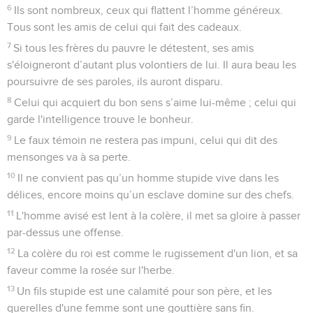
6
Ils sont nombreux, ceux qui flattent l’homme généreux.
Tous sont les amis de celui qui fait des cadeaux.
7
Si tous les frères du pauvre le détestent, ses amis
s'éloigneront d’autant plus volontiers de lui. Il aura beau les
poursuivre de ses paroles, ils auront disparu.
8
Celui qui acquiert du bon sens s’aime lui-même ; celui qui
garde l'intelligence trouve le bonheur.
9
Le faux témoin ne restera pas impuni, celui qui dit des
mensonges va à sa perte.
10
Il ne convient pas qu’un homme stupide vive dans les
délices, encore moins qu’un esclave domine sur des chefs.
11
L'homme avisé est lent à la colère, il met sa gloire à passer
par-dessus une offense.
12
La colère du roi est comme le rugissement d'un lion, et sa
faveur comme la rosée sur l'herbe.
13
Un fils stupide est une calamité pour son père, et les
querelles d'une femme sont une gouttière sans fin.