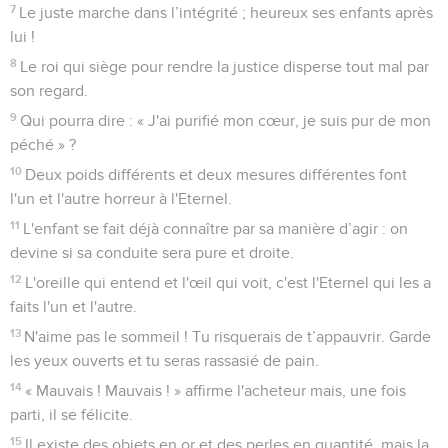
7
Le juste marche dans l’intégrité ; heureux ses enfants après
lui !
8
Le roi qui siège pour rendre la justice disperse tout mal par
son regard.
9
Qui pourra dire : « J'ai purifié mon cœur, je suis pur de mon
péché » ?
10
Deux poids différents et deux mesures différentes font
l'un et l'autre horreur à l'Eternel.
11
L'enfant se fait déjà connaître par sa manière d’agir : on
devine si sa conduite sera pure et droite.
12
L'oreille qui entend et l'œil qui voit, c'est l'Eternel qui les a
faits l'un et l'autre.
13
N'aime pas le sommeil ! Tu risquerais de t’appauvrir. Garde
les yeux ouverts et tu seras rassasié de pain.
14
« Mauvais ! Mauvais ! » affirme l'acheteur mais, une fois
parti, il se félicite.
15
Il existe des objets en or et des perles en quantité, mais la