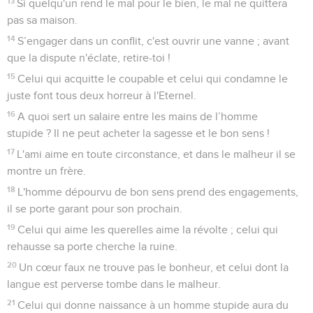
13
Si quelqu'un rend le mal pour le bien, le mal ne quittera
pas sa maison.
14
S’engager dans un conflit, c'est ouvrir une vanne ; avant
que la dispute n'éclate, retire-toi !
15
Celui qui acquitte le coupable et celui qui condamne le
juste font tous deux horreur à l'Eternel.
16
A quoi sert un salaire entre les mains de l’homme
stupide ? Il ne peut acheter la sagesse et le bon sens !
17
L'ami aime en toute circonstance, et dans le malheur il se
montre un frère.
18
L'homme dépourvu de bon sens prend des engagements,
il se porte garant pour son prochain.
19
Celui qui aime les querelles aime la révolte ; celui qui
rehausse sa porte cherche la ruine.
20
Un cœur faux ne trouve pas le bonheur, et celui dont la
langue est perverse tombe dans le malheur.
21
Celui qui donne naissance à un homme stupide aura du