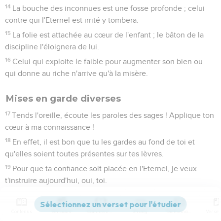
14
La bouche des inconnues est une fosse profonde ; celui
contre qui l'Eternel est irrité y tombera.
15
La folie est attachée au cœur de l'enfant ; le bâton de la
discipline l'éloignera de lui.
16
Celui qui exploite le faible pour augmenter son bien ou
qui donne au riche n'arrive qu'à la misère.
Mises en garde diverses
17
Tends l'oreille, écoute les paroles des sages ! Applique ton
cœur à ma connaissance !
18
En effet, il est bon que tu les gardes au fond de toi et
qu'elles soient toutes présentes sur tes lèvres.
19
Pour que ta confiance soit placée en l'Eternel, je veux
t'instruire aujourd'hui, oui, toi.
20
N'ai-je pas déjà mis par écrit à ton intention des conseils
et des paroles de connaissance
Contenus
Versions
Commentaires
Strong
Dictionnaire
21