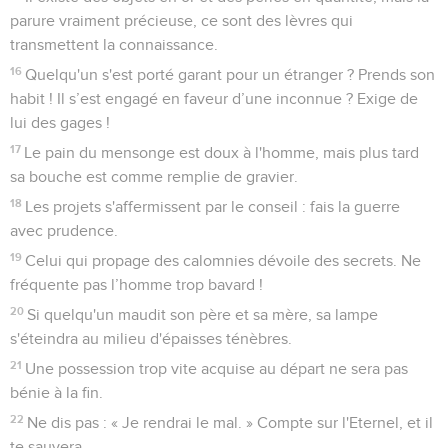
parure vraiment précieuse, ce sont des lèvres qui
transmettent la connaissance.
16
Quelqu'un s'est porté garant pour un étranger ? Prends son
habit ! Il s’est engagé en faveur d’une inconnue ? Exige de
lui des gages !
17
Le pain du mensonge est doux à l'homme, mais plus tard
sa bouche est comme remplie de gravier.
18
Les projets s'affermissent par le conseil : fais la guerre
avec prudence.
19
Celui qui propage des calomnies dévoile des secrets. Ne
fréquente pas l’homme trop bavard !
20
Si quelqu'un maudit son père et sa mère, sa lampe
s'éteindra au milieu d'épaisses ténèbres.
21
Une possession trop vite acquise au départ ne sera pas
bénie à la fin.
22
Ne dis pas : « Je rendrai le mal. » Compte sur l'Eternel, et il
te sauvera.