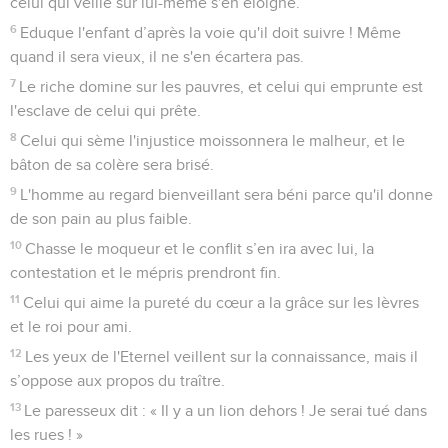
celui qui veille sur lui-même s'en éloigne.
6
Eduque l'enfant d’après la voie qu'il doit suivre ! Même
quand il sera vieux, il ne s'en écartera pas.
7
Le riche domine sur les pauvres, et celui qui emprunte est
l'esclave de celui qui prête.
8
Celui qui sème l'injustice moissonnera le malheur, et le
bâton de sa colère sera brisé.
9
L'homme au regard bienveillant sera béni parce qu'il donne
de son pain au plus faible.
10
Chasse le moqueur et le conflit s’en ira avec lui, la
contestation et le mépris prendront fin.
11
Celui qui aime la pureté du cœur a la grâce sur les lèvres
et le roi pour ami.
12
Les yeux de l'Eternel veillent sur la connaissance, mais il
s’oppose aux propos du traître.
13
Le paresseux dit : « Il y a un lion dehors ! Je serai tué dans
les rues ! »