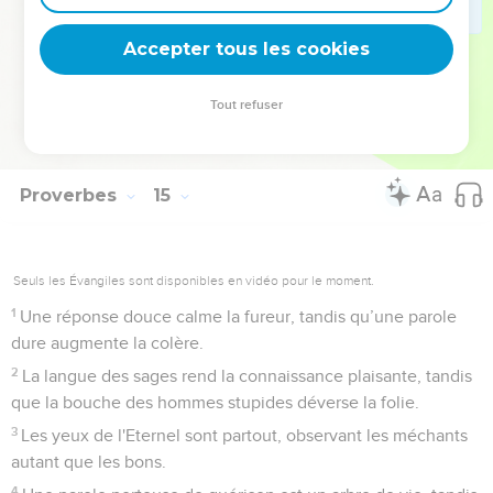
tranquillement, mais au milieu d’hommes stupides elle se fait
remarquer.
Accepter tous les cookies
34
La justice fait la grandeur d’une nation, mais le péché est
le déshonneur des peuples.
Tout refuser
35
La faveur du roi est pour le serviteur avisé, et sa colère
pour celui qui fait honte.
Proverbes
15
Seuls les Évangiles sont disponibles en vidéo pour le moment.
1
Une réponse douce calme la fureur, tandis qu’une parole
dure augmente la colère.
2
La langue des sages rend la connaissance plaisante, tandis
que la bouche des hommes stupides déverse la folie.
3
Les yeux de l'Eternel sont partout, observant les méchants
autant que les bons.
4