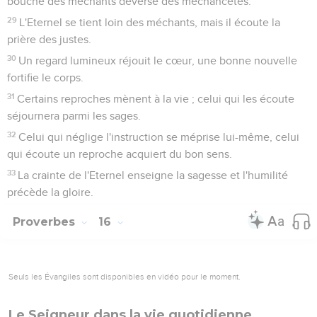
bouche des méchants déverse des méchancetés.
29
L'Eternel se tient loin des méchants, mais il écoute la
prière des justes.
30
Un regard lumineux réjouit le cœur, une bonne nouvelle
fortifie le corps.
31
Certains reproches mènent à la vie ; celui qui les écoute
séjournera parmi les sages.
32
Celui qui néglige l'instruction se méprise lui-même, celui
qui écoute un reproche acquiert du bon sens.
33
La crainte de l'Eternel enseigne la sagesse et l'humilité
précède la gloire.
Proverbes
16
Seuls les Évangiles sont disponibles en vidéo pour le moment.
Le Seigneur dans la vie quotidienne