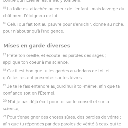
contre qui l'Éternel est irrité, y tombera.
15
La folie est attachée au coeur de l'enfant ; mais la verge du
châtiment l'éloignera de lui.
16
Celui qui fait tort au pauvre pour s'enrichir, donne au riche,
pour n'aboutir qu'à l'indigence.
Mises en garde diverses
17
Prête ton oreille, et écoute les paroles des sages ;
applique ton coeur à ma science.
18
Car il est bon que tu les gardes au-dedans de toi, et
qu'elles restent présentes sur tes lèvres.
19
Je te le fais entendre aujourd'hui à toi-même, afin que ta
confiance soit en l'Éternel.
20
N'ai-je pas déjà écrit pour toi sur le conseil et sur la
science,
21
Pour t'enseigner des choses sûres, des paroles de vérité ;
afin que tu répondes par des paroles de vérité à ceux qui te