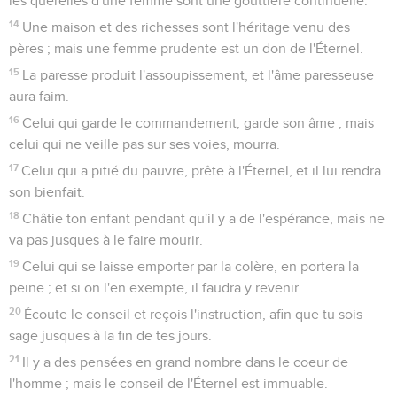
les querelles d'une femme sont une gouttière continuelle.
14
Une maison et des richesses sont l'héritage venu des
pères ; mais une femme prudente est un don de l'Éternel.
15
La paresse produit l'assoupissement, et l'âme paresseuse
aura faim.
16
Celui qui garde le commandement, garde son âme ; mais
celui qui ne veille pas sur ses voies, mourra.
17
Celui qui a pitié du pauvre, prête à l'Éternel, et il lui rendra
son bienfait.
18
Châtie ton enfant pendant qu'il y a de l'espérance, mais ne
va pas jusques à le faire mourir.
19
Celui qui se laisse emporter par la colère, en portera la
peine ; et si on l'en exempte, il faudra y revenir.
20
Écoute le conseil et reçois l'instruction, afin que tu sois
sage jusques à la fin de tes jours.
21
Il y a des pensées en grand nombre dans le coeur de
l'homme ; mais le conseil de l'Éternel est immuable.