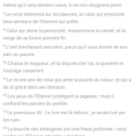
même qu'il sera devenu vieux, il ne s'en éloignera point.
7
Le riche dominera sur les pauvres, et celui qui emprunte
sera serviteur de l'homme qui prête.
8
Celui qui sème la perversité, moissonnera la vanité, et la
verge de sa fureur prendra fin.
9
L'oeil bienfaisant sera béni, parce qu'il aura donné de son
pain au pauvre.
10
Chasse le moqueur, et la dispute s'en ira, la querelle et
l'outrage cesseront.
11
Le roi est ami de celui qui aime la pureté du coeur, et qui a
de la grâce dans ses discours.
12
Les yeux de l'Éternel protègent la sagesse ; mais il
confond les paroles du perfide.
13
Le paresseux dit : Le lion est là dehors ; je serais tué par
les rues.
14
La bouche des étrangères est une fosse profonde ; celui