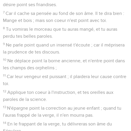
désire point ses friandises.
7
Car il cache sa pensée au fond de son âme. Il te dira bien :
Mange et bois ; mais son coeur n'est point avec toi.
8
Tu vomiras le morceau que tu auras mangé, et tu auras
perdu tes belles paroles.
9
Ne parle point quand un insensé t'écoute ; car il méprisera
la prudence de tes discours.
10
Ne déplace point la borne ancienne, et n'entre point dans
les champs des orphelins ;
11
Car leur vengeur est puissant ; il plaidera leur cause contre
toi.
12
Applique ton coeur à l'instruction, et tes oreilles aux
paroles de la science.
13
N'épargne point la correction au jeune enfant ; quand tu
l'auras frappé de la verge, il n'en mourra pas.
14
En le frappant de la verge, tu délivreras son âme du
Sépulcre.