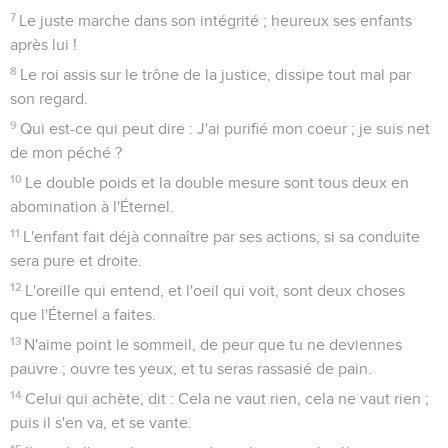
7
Le juste marche dans son intégrité ; heureux ses enfants
après lui !
8
Le roi assis sur le trône de la justice, dissipe tout mal par
son regard.
9
Qui est-ce qui peut dire : J'ai purifié mon coeur ; je suis net
de mon péché ?
10
Le double poids et la double mesure sont tous deux en
abomination à l'Éternel.
11
L'enfant fait déjà connaître par ses actions, si sa conduite
sera pure et droite.
12
L'oreille qui entend, et l'oeil qui voit, sont deux choses
que l'Éternel a faites.
13
N'aime point le sommeil, de peur que tu ne deviennes
pauvre ; ouvre tes yeux, et tu seras rassasié de pain.
14
Celui qui achète, dit : Cela ne vaut rien, cela ne vaut rien ;
puis il s'en va, et se vante.