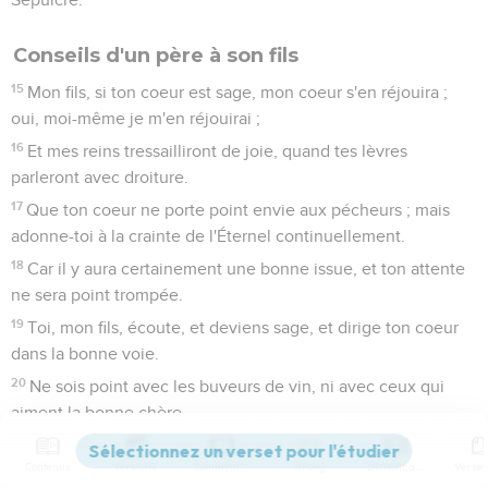
Conseils d'un père à son fils
15
Mon fils, si ton coeur est sage, mon coeur s'en réjouira ;
oui, moi-même je m'en réjouirai ;
16
Et mes reins tressailliront de joie, quand tes lèvres
parleront avec droiture.
17
Que ton coeur ne porte point envie aux pécheurs ; mais
adonne-toi à la crainte de l'Éternel continuellement.
18
Car il y aura certainement une bonne issue, et ton attente
ne sera point trompée.
19
Toi, mon fils, écoute, et deviens sage, et dirige ton coeur
dans la bonne voie.
20
Ne sois point avec les buveurs de vin, ni avec ceux qui
aiment la bonne chère.
21
Car le buveur et le gourmand deviendront pauvres, et le
Contenus
Versions
Commentaires
Strong
Dictionnaire
dormeur portera des haillons.