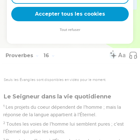
L'oreille qui écoute la réprimande qui donne la vie,
habitera parmi les sages.
Accepter tous les cookies
32
Celui qui rejette l'instruction, méprise son âme ; mais celui
qui écoute la réprimande, acquiert du sens.
Tout refuser
33
La crainte de l'Éternel enseigne la sagesse, et l'humilité va
devant la gloire.
Proverbes
16
Seuls les Évangiles sont disponibles en vidéo pour le moment.
Le Seigneur dans la vie quotidienne
1
Les projets du coeur dépendent de l'homme ; mais la
réponse de la langue appartient à l'Éternel.
2
Toutes les voies de l'homme lui semblent pures ; c'est
l'Éternel qui pèse les esprits.
3