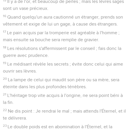
15
Il y a de l'or, et beaucoup de perles ; mais les lèvres sages
sont un vase précieux.
16
Quand quelqu'un aura cautionné un étranger, prends son
vêtement et exige de lui un gage, à cause des étrangers.
17
Le pain acquis par la tromperie est agréable à l'homme ;
mais ensuite sa bouche sera remplie de gravier.
18
Les résolutions s'affermissent par le conseil ; fais donc la
guerre avec prudence.
19
Le médisant révèle les secrets ; évite donc celui qui aime
ouvrir ses lèvres.
20
La lampe de celui qui maudit son père ou sa mère, sera
éteinte dans les plus profondes ténèbres.
21
L'héritage trop vite acquis à l'origine, ne sera point béni à
la fin.
22
Ne dis point : Je rendrai le mal ; mais attends l'Éternel, et il
te délivrera.
23
Le double poids est en abomination à l'Éternel, et la