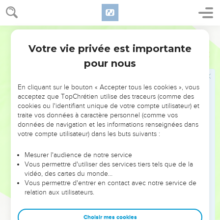
23
On a de la joie à donner une réponse de sa bouche ; et
qu'une parole dite à propos est bonne !
Ostervald
24
Pour l'homme prudent, le chemin de la vie mène en haut,
Votre vie privée est importante
et lui fait éviter le Sépulcre qui est en bas.
Proverbes
15
pour nous
25
L'Éternel démolit la maison des orgueilleux ; mais il
affermit les bornes de la veuve.
En cliquant sur le bouton « Accepter tous les cookies », vous
26
Les pensées du méchant sont en abomination à l'Éternel ;
acceptez que TopChrétien utilise des traceurs (comme des
mais les paroles pures lui sont agréables.
cookies ou l'identifiant unique de votre compte utilisateur) et
27
traite vos données à caractère personnel (comme vos
Celui qui est adonné au gain déshonnête, trouble sa
données de navigation et les informations renseignées dans
maison ; mais celui qui hait les présents vivra.
votre compte utilisateur) dans les buts suivants :
28
Le coeur du juste médite ce qu'il doit répondre ; mais la
bouche des méchants profère des choses mauvaises.
Mesurer l'audience de notre service
Vous permettre d'utiliser des services tiers tels que de la
29
L'Éternel s'éloigne des méchants ; mais il exauce la
vidéo, des cartes du monde…
requête des justes.
Vous permettre d'entrer en contact avec notre service de
relation aux utilisateurs.
30
La lumière des yeux réjouit le coeur, et une bonne
nouvelle engraisse les os.
Choisir mes cookies
31