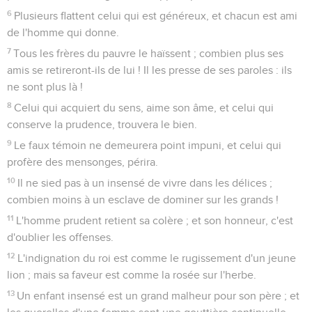
6
Plusieurs flattent celui qui est généreux, et chacun est ami
de l'homme qui donne.
7
Tous les frères du pauvre le haïssent ; combien plus ses
amis se retireront-ils de lui ! Il les presse de ses paroles : ils
ne sont plus là !
8
Celui qui acquiert du sens, aime son âme, et celui qui
conserve la prudence, trouvera le bien.
9
Le faux témoin ne demeurera point impuni, et celui qui
profère des mensonges, périra.
10
Il ne sied pas à un insensé de vivre dans les délices ;
combien moins à un esclave de dominer sur les grands !
11
L'homme prudent retient sa colère ; et son honneur, c'est
d'oublier les offenses.
12
L'indignation du roi est comme le rugissement d'un jeune
lion ; mais sa faveur est comme la rosée sur l'herbe.
13
Un enfant insensé est un grand malheur pour son père ; et