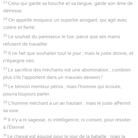
23
Celui qui garde sa bouche et sa langue, garde son âme de
détresse.
24
On appelle moqueur un superbe arrogant, qui agit avec
colère et fierté.
25
Le souhait du paresseux le tue, parce que ses mains
refusent de travailler.
26
Il ne fait que souhaiter tout le jour ; mais le juste donne, et
n'épargne rien.
27
Le sacrifice des méchants est une abomination ; combien
plus s'ils l'apportent dans un mauvais dessein !
28
Le témoin menteur périra ; mais l'homme qui écoute,
pourra toujours parler.
29
L'homme méchant a un air hautain ; mais le juste affermit
sa voie.
30
Il n'y a ni sagesse, ni intelligence, ni conseil, pour résister
à l'Éternel.
31
Le cheval est équipé pour le jour de la bataille ; mais la