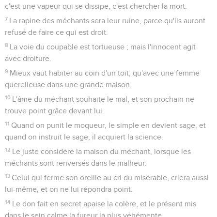
c'est une vapeur qui se dissipe, c'est chercher la mort.
7
La rapine des méchants sera leur ruine, parce qu'ils auront
refusé de faire ce qui est droit.
8
La voie du coupable est tortueuse ; mais l'innocent agit
avec droiture.
9
Mieux vaut habiter au coin d'un toit, qu'avec une femme
querelleuse dans une grande maison.
10
L'âme du méchant souhaite le mal, et son prochain ne
trouve point grâce devant lui.
11
Quand on punit le moqueur, le simple en devient sage, et
quand on instruit le sage, il acquiert la science.
12
Le juste considère la maison du méchant, lorsque les
méchants sont renversés dans le malheur.
13
Celui qui ferme son oreille au cri du misérable, criera aussi
lui-même, et on ne lui répondra point.
14
Le don fait en secret apaise la colère, et le présent mis
dans le sein calme la fureur la plus véhémente.