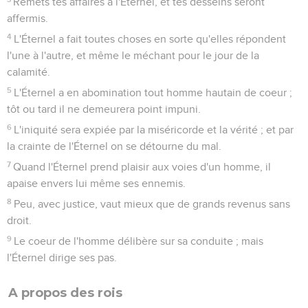
Remets tes affaires à l'Éternel, et tes desseins seront
affermis.
4
L'Éternel a fait toutes choses en sorte qu'elles répondent
l'une à l'autre, et même le méchant pour le jour de la
calamité.
5
L'Éternel a en abomination tout homme hautain de coeur ;
tôt ou tard il ne demeurera point impuni.
6
L'iniquité sera expiée par la miséricorde et la vérité ; et par
la crainte de l'Éternel on se détourne du mal.
7
Quand l'Éternel prend plaisir aux voies d'un homme, il
apaise envers lui même ses ennemis.
8
Peu, avec justice, vaut mieux que de grands revenus sans
droit.
9
Le coeur de l'homme délibère sur sa conduite ; mais
l'Éternel dirige ses pas.
A propos des rois