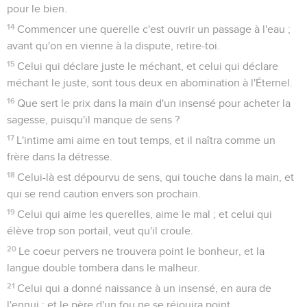
pour le bien.
14
Commencer une querelle c'est ouvrir un passage à l'eau ;
avant qu'on en vienne à la dispute, retire-toi.
15
Celui qui déclare juste le méchant, et celui qui déclare
méchant le juste, sont tous deux en abomination à l'Éternel.
16
Que sert le prix dans la main d'un insensé pour acheter la
sagesse, puisqu'il manque de sens ?
17
L'intime ami aime en tout temps, et il naîtra comme un
frère dans la détresse.
18
Celui-là est dépourvu de sens, qui touche dans la main, et
qui se rend caution envers son prochain.
19
Celui qui aime les querelles, aime le mal ; et celui qui
élève trop son portail, veut qu'il croule.
20
Le coeur pervers ne trouvera point le bonheur, et la
langue double tombera dans le malheur.
21
Celui qui a donné naissance à un insensé, en aura de
l'ennui ; et le père d'un fou ne se réjouira point.