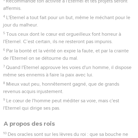
Recommande ton activité à l'Eternel et tes projets seront
affermis.
4
L'Eternel a tout fait pour un but, même le méchant pour le
jour du malheur.
5
Tous ceux dont le cœur est orgueilleux font horreur à
l'Eternel. C’est certain, ils ne resteront pas impunis.
6
Par la bonté et la vérité on expie la faute, et par la crainte
de l'Eternel on se détourne du mal.
7
Quand l'Eternel approuve les voies d'un homme, il dispose
même ses ennemis à faire la paix avec lui.
8
Mieux vaut peu, honnêtement gagné, que de grands
revenus acquis injustement.
9
Le cœur de l'homme peut méditer sa voie, mais c'est
l'Eternel qui dirige ses pas.
A propos des rois
10
Des oracles sont sur les lèvres du roi : que sa bouche ne