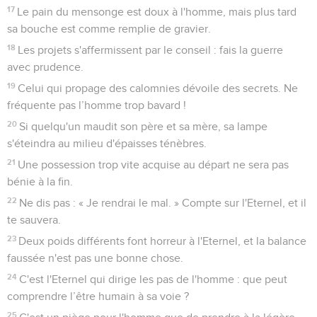
17
Le pain du mensonge est doux à l'homme, mais plus tard
sa bouche est comme remplie de gravier.
18
Les projets s'affermissent par le conseil : fais la guerre
avec prudence.
19
Celui qui propage des calomnies dévoile des secrets. Ne
fréquente pas l’homme trop bavard !
20
Si quelqu'un maudit son père et sa mère, sa lampe
s'éteindra au milieu d'épaisses ténèbres.
21
Une possession trop vite acquise au départ ne sera pas
bénie à la fin.
22
Ne dis pas : « Je rendrai le mal. » Compte sur l'Eternel, et il
te sauvera.
23
Deux poids différents font horreur à l'Eternel, et la balance
faussée n'est pas une bonne chose.
24
C'est l'Eternel qui dirige les pas de l'homme : que peut
comprendre l’être humain à sa voie ?
25