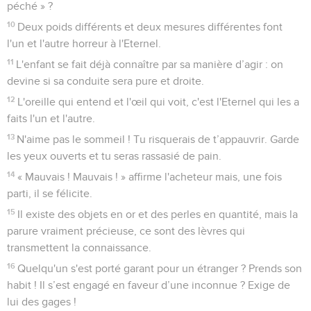
péché » ?
10
Deux poids différents et deux mesures différentes font
l'un et l'autre horreur à l'Eternel.
11
L'enfant se fait déjà connaître par sa manière d’agir : on
devine si sa conduite sera pure et droite.
12
L'oreille qui entend et l'œil qui voit, c'est l'Eternel qui les a
faits l'un et l'autre.
13
N'aime pas le sommeil ! Tu risquerais de t’appauvrir. Garde
les yeux ouverts et tu seras rassasié de pain.
14
« Mauvais ! Mauvais ! » affirme l'acheteur mais, une fois
parti, il se félicite.
15
Il existe des objets en or et des perles en quantité, mais la
parure vraiment précieuse, ce sont des lèvres qui
transmettent la connaissance.
16
Quelqu'un s'est porté garant pour un étranger ? Prends son
habit ! Il s’est engagé en faveur d’une inconnue ? Exige de
lui des gages !