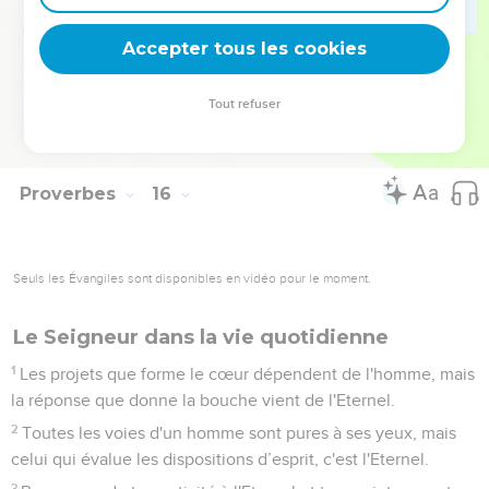
Certains reproches mènent à la vie ; celui qui les écoute
séjournera parmi les sages.
Accepter tous les cookies
32
Celui qui néglige l'instruction se méprise lui-même, celui
qui écoute un reproche acquiert du bon sens.
Tout refuser
33
La crainte de l'Eternel enseigne la sagesse et l'humilité
précède la gloire.
Proverbes
16
Seuls les Évangiles sont disponibles en vidéo pour le moment.
Le Seigneur dans la vie quotidienne
1
Les projets que forme le cœur dépendent de l'homme, mais
la réponse que donne la bouche vient de l'Eternel.
2
Toutes les voies d'un homme sont pures à ses yeux, mais
celui qui évalue les dispositions d’esprit, c'est l'Eternel.
3