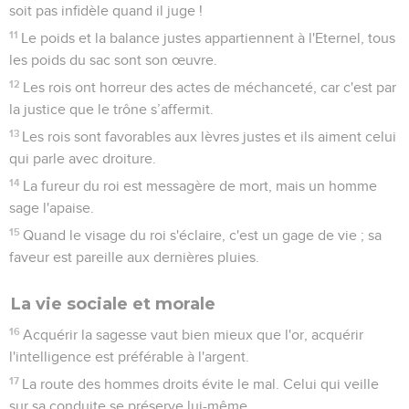
soit pas infidèle quand il juge !
11
Le poids et la balance justes appartiennent à l'Eternel, tous
les poids du sac sont son œuvre.
12
Les rois ont horreur des actes de méchanceté, car c'est par
la justice que le trône s’affermit.
13
Les rois sont favorables aux lèvres justes et ils aiment celui
qui parle avec droiture.
14
La fureur du roi est messagère de mort, mais un homme
sage l'apaise.
15
Quand le visage du roi s'éclaire, c'est un gage de vie ; sa
faveur est pareille aux dernières pluies.
La vie sociale et morale
16
Acquérir la sagesse vaut bien mieux que l'or, acquérir
l'intelligence est préférable à l'argent.
17
La route des hommes droits évite le mal. Celui qui veille
sur sa conduite se préserve lui-même.