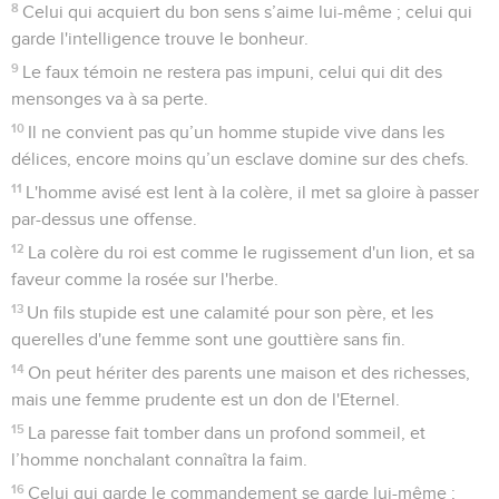
8
Celui qui acquiert du bon sens s’aime lui-même ; celui qui
garde l'intelligence trouve le bonheur.
9
Le faux témoin ne restera pas impuni, celui qui dit des
mensonges va à sa perte.
10
Il ne convient pas qu’un homme stupide vive dans les
délices, encore moins qu’un esclave domine sur des chefs.
11
L'homme avisé est lent à la colère, il met sa gloire à passer
par-dessus une offense.
12
La colère du roi est comme le rugissement d'un lion, et sa
faveur comme la rosée sur l'herbe.
13
Un fils stupide est une calamité pour son père, et les
querelles d'une femme sont une gouttière sans fin.
14
On peut hériter des parents une maison et des richesses,
mais une femme prudente est un don de l'Eternel.
15
La paresse fait tomber dans un profond sommeil, et
l’homme nonchalant connaîtra la faim.
16
Celui qui garde le commandement se garde lui-même ;