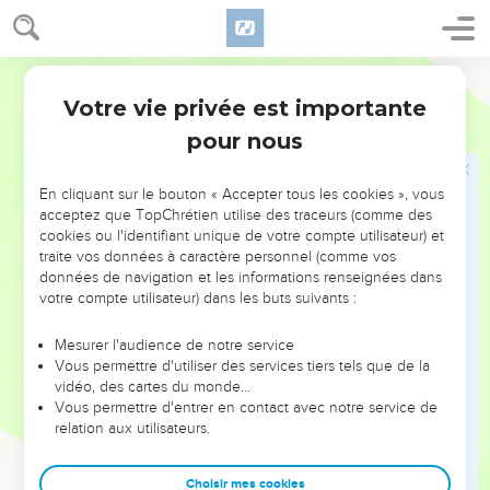
dite à propos est agréable !
24
Le sentier de la vie mène en haut, il est pour l'homme
Segond 21
avisé afin qu’il se détourne du séjour des morts qui est en
Votre vie privée est importante
bas.
Proverbes
15
pour nous
25
L'Eternel démolit la maison des orgueilleux, mais il
préserve le domaine de la veuve.
En cliquant sur le bouton « Accepter tous les cookies », vous
26
Les mauvaises intentions font horreur à l'Eternel, mais les
acceptez que TopChrétien utilise des traceurs (comme des
paroles bienveillantes sont pures à ses yeux.
cookies ou l'identifiant unique de votre compte utilisateur) et
27
traite vos données à caractère personnel (comme vos
Celui qui est assoiffé de profit trouble sa maison, mais
données de navigation et les informations renseignées dans
celui qui déteste les pots-de-vin vivra.
votre compte utilisateur) dans les buts suivants :
28
Le cœur du juste médite avant de répondre, tandis que la
bouche des méchants déverse des méchancetés.
Mesurer l'audience de notre service
Vous permettre d'utiliser des services tiers tels que de la
29
L'Eternel se tient loin des méchants, mais il écoute la
vidéo, des cartes du monde…
prière des justes.
Vous permettre d'entrer en contact avec notre service de
relation aux utilisateurs.
30
Un regard lumineux réjouit le cœur, une bonne nouvelle
fortifie le corps.
Choisir mes cookies
31