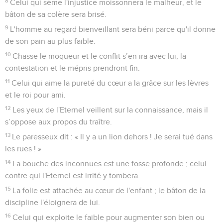
8
Celui qui sème l'injustice moissonnera le malheur, et le
bâton de sa colère sera brisé.
9
L'homme au regard bienveillant sera béni parce qu'il donne
de son pain au plus faible.
10
Chasse le moqueur et le conflit s’en ira avec lui, la
contestation et le mépris prendront fin.
11
Celui qui aime la pureté du cœur a la grâce sur les lèvres
et le roi pour ami.
12
Les yeux de l'Eternel veillent sur la connaissance, mais il
s’oppose aux propos du traître.
13
Le paresseux dit : « Il y a un lion dehors ! Je serai tué dans
les rues ! »
14
La bouche des inconnues est une fosse profonde ; celui
contre qui l'Eternel est irrité y tombera.
15
La folie est attachée au cœur de l'enfant ; le bâton de la
discipline l'éloignera de lui.
16
Celui qui exploite le faible pour augmenter son bien ou