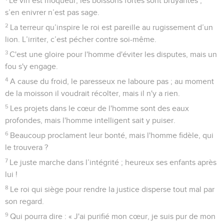
Le vin est moqueur, les boissons fortes sont bruyantes ;
s’en enivrer n’est pas sage.
2
La terreur qu’inspire le roi est pareille au rugissement d’un
lion. L’irriter, c’est pécher contre soi-même.
3
C'est une gloire pour l'homme d'éviter les disputes, mais un
fou s'y engage.
4
A cause du froid, le paresseux ne laboure pas ; au moment
de la moisson il voudrait récolter, mais il n'y a rien.
5
Les projets dans le cœur de l'homme sont des eaux
profondes, mais l'homme intelligent sait y puiser.
6
Beaucoup proclament leur bonté, mais l'homme fidèle, qui
le trouvera ?
7
Le juste marche dans l’intégrité ; heureux ses enfants après
lui !
8
Le roi qui siège pour rendre la justice disperse tout mal par
son regard.
9
Qui pourra dire : « J'ai purifié mon cœur, je suis pur de mon