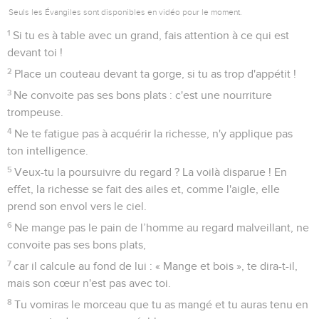
Seuls les Évangiles sont disponibles en vidéo pour le moment.
1
Si tu es à table avec un grand, fais attention à ce qui est
devant toi !
2
Place un couteau devant ta gorge, si tu as trop d'appétit !
3
Ne convoite pas ses bons plats : c'est une nourriture
trompeuse.
4
Ne te fatigue pas à acquérir la richesse, n'y applique pas
ton intelligence.
5
Veux-tu la poursuivre du regard ? La voilà disparue ! En
effet, la richesse se fait des ailes et, comme l'aigle, elle
prend son envol vers le ciel.
6
Ne mange pas le pain de l’homme au regard malveillant, ne
convoite pas ses bons plats,
7
car il calcule au fond de lui : « Mange et bois », te dira-t-il,
mais son cœur n'est pas avec toi.
8
Tu vomiras le morceau que tu as mangé et tu auras tenu en