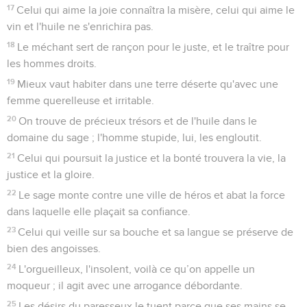
17
Celui qui aime la joie connaîtra la misère, celui qui aime le
vin et l'huile ne s'enrichira pas.
18
Le méchant sert de rançon pour le juste, et le traître pour
les hommes droits.
19
Mieux vaut habiter dans une terre déserte qu'avec une
femme querelleuse et irritable.
20
On trouve de précieux trésors et de l'huile dans le
domaine du sage ; l'homme stupide, lui, les engloutit.
21
Celui qui poursuit la justice et la bonté trouvera la vie, la
justice et la gloire.
22
Le sage monte contre une ville de héros et abat la force
dans laquelle elle plaçait sa confiance.
23
Celui qui veille sur sa bouche et sa langue se préserve de
bien des angoisses.
24
L'orgueilleux, l'insolent, voilà ce qu’on appelle un
moqueur ; il agit avec une arrogance débordante.
25
Les désirs du paresseux le tuent parce que ses mains se