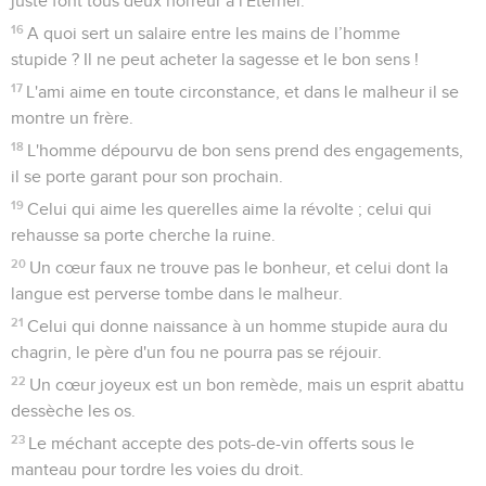
juste font tous deux horreur à l'Eternel.
16
A quoi sert un salaire entre les mains de l’homme
stupide ? Il ne peut acheter la sagesse et le bon sens !
17
L'ami aime en toute circonstance, et dans le malheur il se
montre un frère.
18
L'homme dépourvu de bon sens prend des engagements,
il se porte garant pour son prochain.
19
Celui qui aime les querelles aime la révolte ; celui qui
rehausse sa porte cherche la ruine.
20
Un cœur faux ne trouve pas le bonheur, et celui dont la
langue est perverse tombe dans le malheur.
21
Celui qui donne naissance à un homme stupide aura du
chagrin, le père d'un fou ne pourra pas se réjouir.
22
Un cœur joyeux est un bon remède, mais un esprit abattu
dessèche les os.
23
Le méchant accepte des pots-de-vin offerts sous le
manteau pour tordre les voies du droit.