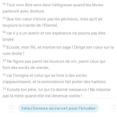
16
Tout mon être sera dans l'allégresse quand tes lèvres
parleront avec droiture.
17
Que ton cœur n'envie pas les pécheurs, mais qu'il ait
toujours la crainte de l'Eternel,
18
car il y a un avenir et ton espérance ne pourra pas être
brisée.
19
Ecoute, mon fils, et montre-toi sage ! Dirige ton cœur sur la
voie droite !
20
Ne figure pas parmi les buveurs de vin, parmi ceux qui
font des excès de viande,
21
car l'ivrogne et celui qui se livre à des excès
s'appauvrissent, et la somnolence fait porter des haillons.
22
Ecoute ton père, lui qui t'a donné naissance ! Ne méprise
pas ta mère quand elle est devenue vieille !
23
Acquiers la vérité et ne la vends pas, la sagesse,
l'instruction et l'intelligence.
Contenus
Versions
Commentaires
Strong
Dictionnaire
24