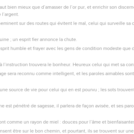
aut bien mieux que d’amasser de l’or pur, et enrichir son discer
 l’argent.
minent sur des routes qui évitent le mal, celui qui surveille sa
uine ; un esprit fier annonce la chute.
sprit humble et frayer avec les gens de condition modeste que d
f à l’instruction trouvera le bonheur. Heureux celui qui met sa conf
age sera reconnu comme intelligent, et les paroles aimables sont
ne source de vie pour celui qui en est pourvu ; les sots trouven
 est pénétré de sagesse, il parlera de façon avisée, et ses paro
ont comme un rayon de miel : douces pour l’âme et bienfaisantes
nt être sur le bon chemin, et pourtant, ils se trouvent sur une 