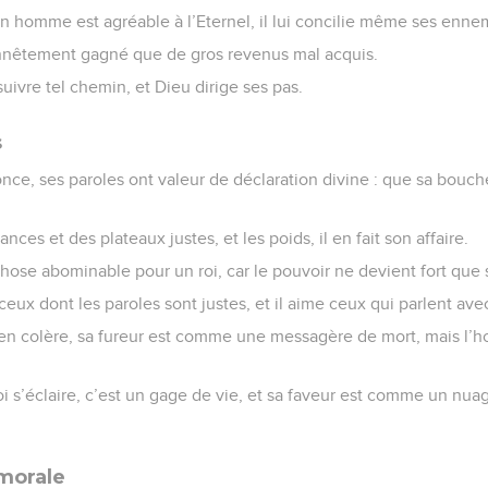
n homme est agréable à l’Eternel, il lui concilie même ses enne
nnêtement gagné que de gros revenus mal acquis.
ivre tel chemin, et Dieu dirige ses pas.
s
nce, ses paroles ont valeur de déclaration divine : que sa bouche
nces et des plateaux justes, et les poids, il en fait son affaire.
hose abominable pour un roi, car le pouvoir ne devient fort que s’
 ceux dont les paroles sont justes, et il aime ceux qui parlent ave
en colère, sa fureur est comme une messagère de mort, mais l’
i s’éclaire, c’est un gage de vie, et sa faveur est comme un nu
 morale