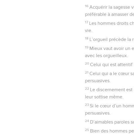
16
Acquérir la sagesse v
préférable à amasser de
17
Les hommes droits che
vie.
18
L’orgueil précède la r
19
Mieux vaut avoir un e
avec les orgueilleux.
20
Celui qui est attenti
21
Celui qui a le cœur s
persuasives.
22
Le discernement est u
leur sottise même.
23
Si le cœur d’un homme
persuasives.
24
D’aimables paroles s
25
Bien des hommes pense