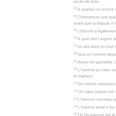
accès de folie.
13
Si quelqu’un rend le 
14
Commencer une querel
avant que la dispute n’é
15
L’Eternel a également
16
A quoi sert l’argent 
17
Un ami aime en tout te
18
Seul un homme dépour
19
Aimer les querelles, c
20
L’homme au cœur tort
le malheur.
21
Qui donne naissance à
22
Un cœur joyeux est u
23
L’homme corrompu ac
24
L’homme avisé a les 
25
Un fils insensé fait l