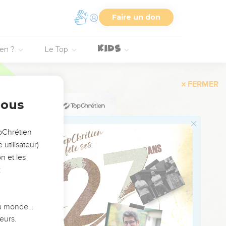
.
Faire un don
onseillers, ils se
ien ?
Le Top
arole dite à propos.
séjour des morts en bas.
nous
 sont pures.
te les pots-de-vin vivra
opChrétien
utilisateur)
.
n et les
:
 du monde…
uiert du bon sens.
eurs.