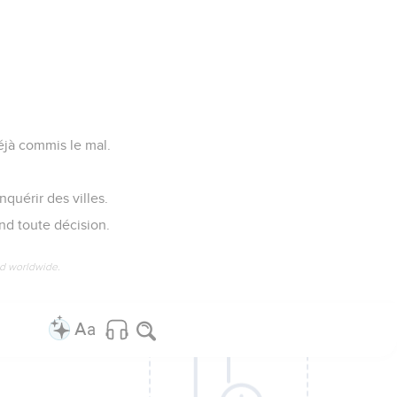
déjà commis le mal.
quérir des villes.
nd toute décision.
ed worldwide.