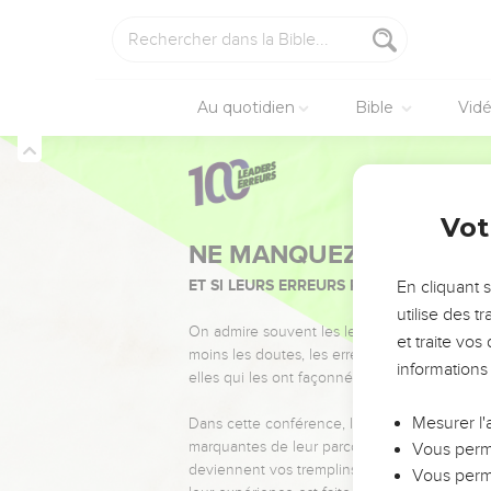
20
Un fils sage fait la 
21
La sottise ravit l’ho
22
Quand on ne consulte 
Au quotidien
Bible
Vid
réalisent.
23
Savoir donner la bon
24
L’homme avisé suit le
Proverbes
15
25
L’Eternel renverse la
Vot
26
Les machinations des
27
Celui qui veut s’enric
En cliquant 
longtemps.
utilise des 
28
Le juste réfléchit b
et traite vo
informations
29
L’Eternel se tient lo
30
Un regard lumineux me
Mesurer l'
31
Qui prête une oreille 
Vous perme
32
Qui refuse d’être rep
Vous perme