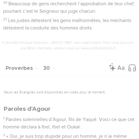
26
Beaucoup de gens recherchent l’approbation de leur chef,
pourtant c’est le Seigneur qui juge chacun.
27
Les justes détestent les gens malhonnêtes, les méchants
détestent la conduite des hommes droits.
© Société biblique française – Bibli’O, 1997, avec autorisation. Pour vous procurer
une Bible imprimée, rendez-vous sur www.editionsbiblio.fr
Proverbes
30
Seuls les Évangiles sont disponibles en vidéo pour le moment.
Paroles d'Agour
1
Paroles solennelles d’Agour, fils de Yaqué. Voici ce que cet
homme déclara à Itiel, Itiel et Oukal :
2
« Oui, je suis trop stupide pour un homme, je n’ai même