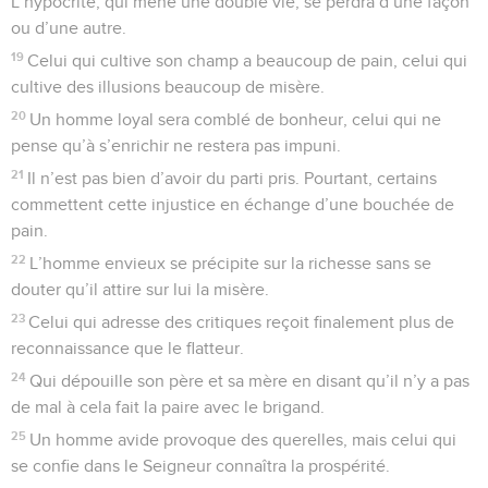
L’hypocrite, qui mène une double vie, se perdra d’une façon
ou d’une autre.
19
Celui qui cultive son champ a beaucoup de pain, celui qui
cultive des illusions beaucoup de misère.
20
Un homme loyal sera comblé de bonheur, celui qui ne
pense qu’à s’enrichir ne restera pas impuni.
21
Il n’est pas bien d’avoir du parti pris. Pourtant, certains
commettent cette injustice en échange d’une bouchée de
pain.
22
L’homme envieux se précipite sur la richesse sans se
douter qu’il attire sur lui la misère.
23
Celui qui adresse des critiques reçoit finalement plus de
reconnaissance que le flatteur.
24
Qui dépouille son père et sa mère en disant qu’il n’y a pas
de mal à cela fait la paire avec le brigand.
25
Un homme avide provoque des querelles, mais celui qui
se confie dans le Seigneur connaîtra la prospérité.