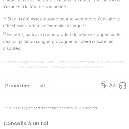
s’avance à la tête de son armée.
32
Si tu as été assez stupide pour te vanter et qu’ensuite tu
réfléchisses, retiens désormais ta langue !
33
En effet, battre la crème produit du beurre, frapper sur le
nez fait jaillir du sang et provoquer la colère suscite les
disputes.
© Société biblique française – Bibli’O, 1997, avec autorisation. Pour vous procurer
une Bible imprimée, rendez-vous sur www.editionsbiblio.fr
Proverbes
31
Seuls les Évangiles sont disponibles en vidéo pour le moment.
Conseils à un roi