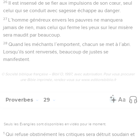
26
Il est insensé de se fier aux impulsions de son cœur, seul
celui qui se conduit avec sagesse échappe au danger.
27
L’homme généreux envers les pauvres ne manquera
jamais de rien, mais celui qui ferme les yeux sur leur misère
sera maudit par beaucoup.
28
Quand les méchants l’emportent, chacun se met à l’abri.
Lorsqu’ils sont renversés, beaucoup de justes se
manifestent.
© Société biblique française – Bibli’O, 1997, avec autorisation. Pour vous procurer
une Bible imprimée, rendez-vous sur www.editionsbiblio.fr
Proverbes
29
Seuls les Évangiles sont disponibles en vidéo pour le moment.
1
Qui refuse obstinément les critiques sera détruit soudain et