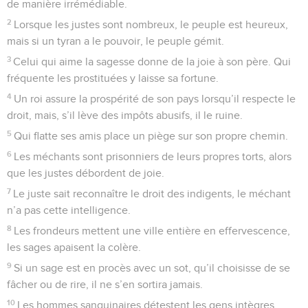
de manière irrémédiable.
2
Lorsque les justes sont nombreux, le peuple est heureux,
mais si un tyran a le pouvoir, le peuple gémit.
3
Celui qui aime la sagesse donne de la joie à son père. Qui
fréquente les prostituées y laisse sa fortune.
4
Un roi assure la prospérité de son pays lorsqu’il respecte le
droit, mais, s’il lève des impôts abusifs, il le ruine.
5
Qui flatte ses amis place un piège sur son propre chemin.
6
Les méchants sont prisonniers de leurs propres torts, alors
que les justes débordent de joie.
7
Le juste sait reconnaître le droit des indigents, le méchant
n’a pas cette intelligence.
8
Les frondeurs mettent une ville entière en effervescence,
les sages apaisent la colère.
9
Si un sage est en procès avec un sot, qu’il choisisse de se
fâcher ou de rire, il ne s’en sortira jamais.
10
Les hommes sanguinaires détestent les gens intègres,