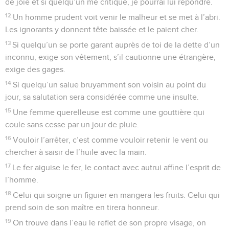
de joie et si quelqu’un me critique, je pourrai lui répondre.
12
Un homme prudent voit venir le malheur et se met à l’abri.
Les ignorants y donnent tête baissée et le paient cher.
13
Si quelqu’un se porte garant auprès de toi de la dette d’un
inconnu, exige son vêtement, s’il cautionne une étrangère,
exige des gages.
14
Si quelqu’un salue bruyamment son voisin au point du
jour, sa salutation sera considérée comme une insulte.
15
Une femme querelleuse est comme une gouttière qui
coule sans cesse par un jour de pluie.
16
Vouloir l’arrêter, c’est comme vouloir retenir le vent ou
chercher à saisir de l’huile avec la main.
17
Le fer aiguise le fer, le contact avec autrui affine l’esprit de
l’homme.
18
Celui qui soigne un figuier en mangera les fruits. Celui qui
prend soin de son maître en tirera honneur.
19
On trouve dans l’eau le reflet de son propre visage, on