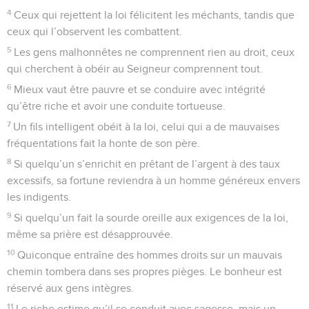
4
Ceux qui rejettent la loi félicitent les méchants, tandis que
ceux qui l’observent les combattent.
5
Les gens malhonnêtes ne comprennent rien au droit, ceux
qui cherchent à obéir au Seigneur comprennent tout.
6
Mieux vaut être pauvre et se conduire avec intégrité
qu’être riche et avoir une conduite tortueuse.
7
Un fils intelligent obéit à la loi, celui qui a de mauvaises
fréquentations fait la honte de son père.
8
Si quelqu’un s’enrichit en prêtant de l’argent à des taux
excessifs, sa fortune reviendra à un homme généreux envers
les indigents.
9
Si quelqu’un fait la sourde oreille aux exigences de la loi,
même sa prière est désapprouvée.
10
Quiconque entraîne des hommes droits sur un mauvais
chemin tombera dans ses propres pièges. Le bonheur est
réservé aux gens intègres.
11
Le riche estime qu’il se conduit avec sagesse, mais un