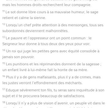
mais les hommes droits recherchent leur compagnie.
11
Le sot donne libre cours à sa mauvaise humeur, le sage
retient et calme la sienne.
12
Lorsqu’un chef prête attention à des mensonges, tous ses
subordonnés deviennent malhonnêtes.
13
Le pauvre et l’oppresseur ont un point commun : le
Seigneur leur donne à tous deux des yeux pour voir.
14
Un roi qui juge les petites gens avec équité consolide à
jamais son pouvoir.
15
Les punitions et les réprimandes donnent de la sagesse ;
un enfant livré à lui-même fait la honte de sa mère.
16
Plus il y a de gens malfaisants, plus il y a de crimes, mais
les justes verront l’effondrement des méchants.
17
Eduque sévèrement ton fils, tu seras sans inquiétude à son
sujet et il te procurera beaucoup de satisfactions.
18
Lorsqu’il n’y a plus de vision d’avenir, un peuple vit dans le