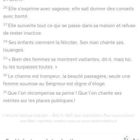
26
Elle s’exprime avec sagesse, elle sait donner des conseils
avec bonté.
27
Elle surveille tout ce qui se passe dans sa maison et refuse
de rester inactive.
28
Ses enfants viennent la féliciter. Son mari chante ses
louanges.
29
« Bien des femmes se montrent vaillantes, dit-il, mais toi,
tu les surpasses toutes. »
30
Le charme est trompeur, la beauté passagère, seule une
femme soumise au Seigneur est digne d’éloge.
31
Que l’on récompense sa peine ! Que l’on chante ses
mérites sur les places publiques !
© Société biblique française – Bibli’O, 1997, avec autorisation. Pour vous procurer
une Bible imprimée, rendez-vous sur www.editionsbiblio.fr