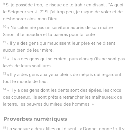
9
Si je possède trop, je risque de te trahir en disant : “A quoi
le Seigneur sert-il ?” Si j’ai trop peu, je risque de voler et de
déshonorer ainsi mon Dieu.
10
« Ne calomnie pas un serviteur auprès de son maître.
Sinon, il te maudira et tu paieras pour ta faute.
11
« Il y a des gens qui maudissent leur père et ne disent
aucun bien de leur mère.
12
« Il y a des gens qui se croient purs alors qu’ils ne sont pas
lavés de leurs souillures.
13
« Il y a des gens aux yeux pleins de mépris qui regardent
tout le monde de haut.
14
« Il y a des gens dont les dents sont des épées, les crocs
des couteaux. Ils sont prêts à retrancher les malheureux de
la terre, les pauvres du milieu des hommes. »
Proverbes numériques
15
La sangsue a deux filles qui disent : « Donne, donne ! » Il y