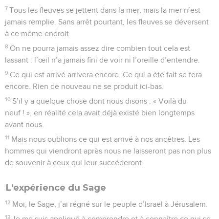
7
Tous les fleuves se jettent dans la mer, mais la mer n’est
jamais remplie. Sans arrêt pourtant, les fleuves se déversent
à ce même endroit.
8
On ne pourra jamais assez dire combien tout cela est
lassant : l’œil n’a jamais fini de voir ni l’oreille d’entendre.
9
Ce qui est arrivé arrivera encore. Ce qui a été fait se fera
encore. Rien de nouveau ne se produit ici-bas.
10
S’il y a quelque chose dont nous disons : « Voilà du
neuf ! », en réalité cela avait déjà existé bien longtemps
avant nous.
11
Mais nous oublions ce qui est arrivé à nos ancêtres. Les
hommes qui viendront après nous ne laisseront pas non plus
de souvenir à ceux qui leur succéderont.
L'expérience du Sage
12
Moi, le Sage, j’ai régné sur le peuple d’Israël à Jérusalem.
13
Je me suis appliqué à comprendre et à connaître ce qui se