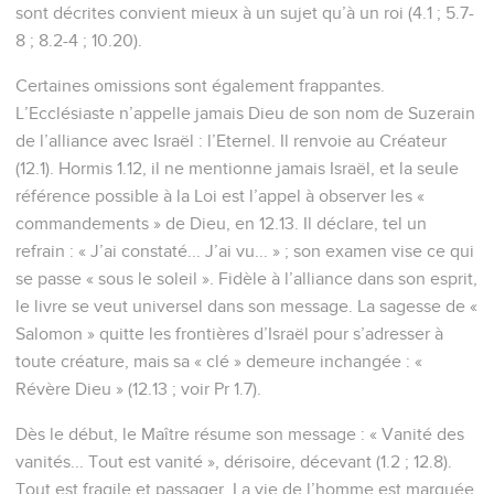
sont décrites convient mieux à un sujet qu’à un roi (4.1 ; 5.7-
8 ; 8.2-4 ; 10.20).
Certaines omissions sont également frappantes.
L’Ecclésiaste n’appelle jamais Dieu de son nom de Suzerain
de l’alliance avec Israël : l’Eternel. Il renvoie au Créateur
(12.1). Hormis 1.12, il ne mentionne jamais Israël, et la seule
référence possible à la Loi est l’appel à observer les «
commandements » de Dieu, en 12.13. Il déclare, tel un
refrain : « J’ai constaté... J’ai vu... » ; son examen vise ce qui
se passe « sous le soleil ». Fidèle à l’alliance dans son esprit,
le livre se veut universel dans son message. La sagesse de «
Salomon » quitte les frontières d’Israël pour s’adresser à
toute créature, mais sa « clé » demeure inchangée : «
Révère Dieu » (12.13 ; voir Pr 1.7).
Dès le début, le Maître résume son message : « Vanité des
vanités... Tout est vanité », dérisoire, décevant (1.2 ; 12.8).
Tout est fragile et passager. La vie de l’homme est marquée