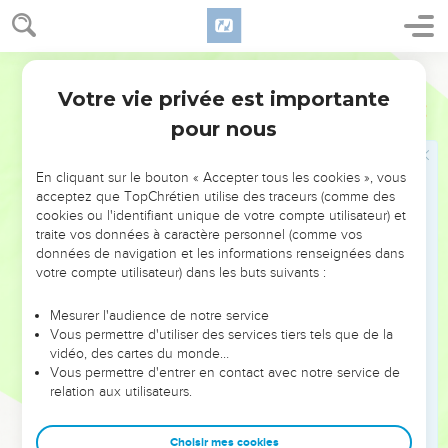
pour rire. »
20
Quand il n’y a plus de bois, le feu s’éteint ; quand il n’y a
plus de mauvaise langue, la querelle cesse.
Français Courant
21
Le charbon entretient les braises, le bois entretient le feu
Votre vie privée est importante
Proverbes
26
et l’homme querelleur attise la dispute.
pour nous
22
Les calomnies sont comme des friandises, elles
s’insinuent jusqu’au fond de soi-même.
En cliquant sur le bouton « Accepter tous les cookies », vous
acceptez que TopChrétien utilise des traceurs (comme des
23
Des paroles chaleureuses qui cachent un esprit
cookies ou l'identifiant unique de votre compte utilisateur) et
malveillant, c’est de l’argent impur plaqué sur de l’argile.
traite vos données à caractère personnel (comme vos
24
données de navigation et les informations renseignées dans
L’homme plein de haine donne le change par ses paroles,
votre compte utilisateur) dans les buts suivants :
au-dedans de lui il prépare des tromperies.
25
Quand il parle aimablement, ne t’y fie pas, car il a l’esprit
Mesurer l'audience de notre service
plein de pensées détestables.
Vous permettre d'utiliser des services tiers tels que de la
vidéo, des cartes du monde…
26
Il est assez rusé pour dissimuler sa haine, mais tout le
Vous permettre d'entrer en contact avec notre service de
monde finit par découvrir sa méchanceté.
relation aux utilisateurs.
27
Qui creuse une fosse tombera dedans et la pierre
reviendra sur celui qui la roule.
Choisir mes cookies