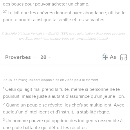
des boucs pour pouvoir acheter un champ.
27
Le lait que tes chèvres donnent avec abondance, utilise-le
pour te nourrir ainsi que ta famille et tes servantes.
© Société biblique française – Bibli’O, 1997, avec autorisation. Pour vous procurer
une Bible imprimée, rendez-vous sur www.editionsbiblio.fr
Proverbes
28
Seuls les Évangiles sont disponibles en vidéo pour le moment.
1
Celui qui agit mal prend la fuite, même si personne ne le
poursuit, mais le juste a autant d’assurance qu’un jeune lion.
2
Quand un peuple se révolte, les chefs se multiplient. Avec
quelqu’un d’intelligent et d’instruit, la stabilité règne.
3
Un homme pauvre qui opprime des indigents ressemble à
une pluie battante qui détruit les récoltes.