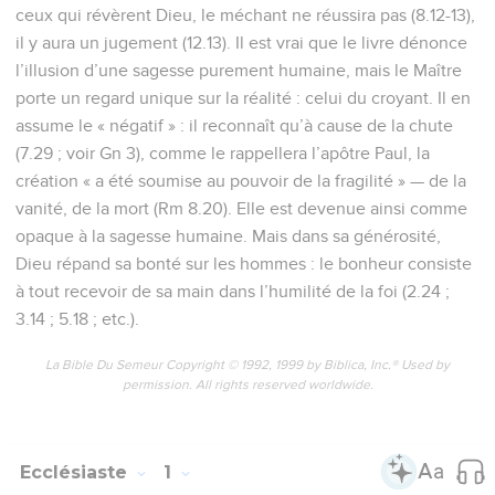
ceux qui révèrent Dieu, le méchant ne réussira pas (8.12-13),
il y aura un jugement (12.13). Il est vrai que le livre dénonce
l’illusion d’une sagesse purement humaine, mais le Maître
porte un regard unique sur la réalité : celui du croyant. Il en
assume le « négatif » : il reconnaît qu’à cause de la chute
(7.29 ; voir Gn 3), comme le rappellera l’apôtre Paul, la
création « a été soumise au pouvoir de la fragilité » — de la
vanité, de la mort (Rm 8.20). Elle est devenue ainsi comme
opaque à la sagesse humaine. Mais dans sa générosité,
Dieu répand sa bonté sur les hommes : le bonheur consiste
à tout recevoir de sa main dans l’humilité de la foi (2.24 ;
3.14 ; 5.18 ; etc.).
La Bible Du Semeur Copyright © 1992, 1999 by Biblica, Inc.® Used by
permission. All rights reserved worldwide.
Ecclésiaste
1