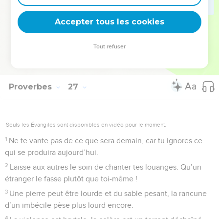
28
Blesser quelqu’un par des mensonges, c’est le haïr.
Accepter tous les cookies
Prononcer des paroles flatteuses entraîne la ruine.
© Société biblique française – Bibli’O, 1997, avec autorisation. Pour vous procurer
Tout refuser
une Bible imprimée, rendez-vous sur www.editionsbiblio.fr
Proverbes
27
Seuls les Évangiles sont disponibles en vidéo pour le moment.
1
Ne te vante pas de ce que sera demain, car tu ignores ce
qui se produira aujourd’hui.
2
Laisse aux autres le soin de chanter tes louanges. Qu’un
étranger le fasse plutôt que toi-même !
3
Une pierre peut être lourde et du sable pesant, la rancune
d’un imbécile pèse plus lourd encore.
4