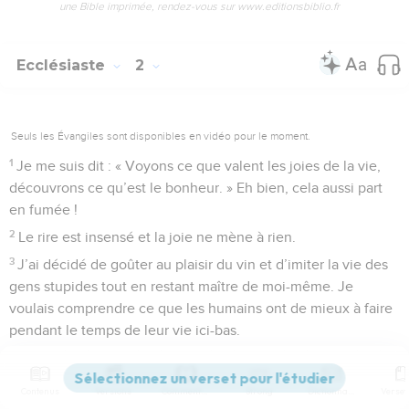
une Bible imprimée, rendez-vous sur www.editionsbiblio.fr
Ecclésiaste
2
Seuls les Évangiles sont disponibles en vidéo pour le moment.
1
Je me suis dit : « Voyons ce que valent les joies de la vie,
découvrons ce qu’est le bonheur. » Eh bien, cela aussi part
en fumée !
2
Le rire est insensé et la joie ne mène à rien.
3
J’ai décidé de goûter au plaisir du vin et d’imiter la vie des
gens stupides tout en restant maître de moi-même. Je
voulais comprendre ce que les humains ont de mieux à faire
pendant le temps de leur vie ici-bas.
4
J’ai entrepris de grands travaux. Je me suis construit des
maisons et j’ai planté des vignes.
Contenus
Versions
Commentaires
Strong
Dictionnaire
5
Je me suis aménagé des jardins et des vergers avec toutes