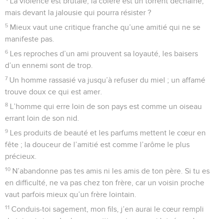
La violence est brutale, la colère est un torrent déchaîné,
mais devant la jalousie qui pourra résister ?
5
Mieux vaut une critique franche qu’une amitié qui ne se
manifeste pas.
6
Les reproches d’un ami prouvent sa loyauté, les baisers
d’un ennemi sont de trop.
7
Un homme rassasié va jusqu’à refuser du miel ; un affamé
trouve doux ce qui est amer.
8
L’homme qui erre loin de son pays est comme un oiseau
errant loin de son nid.
9
Les produits de beauté et les parfums mettent le cœur en
fête ; la douceur de l’amitié est comme l’arôme le plus
précieux.
10
N’abandonne pas tes amis ni les amis de ton père. Si tu es
en difficulté, ne va pas chez ton frère, car un voisin proche
vaut parfois mieux qu’un frère lointain.
11
Conduis-toi sagement, mon fils, j’en aurai le cœur rempli