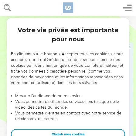
12
et ainsi tu seras délivré de la voie du mal, de l'homme qui
tient des discours pervers,
Segond 21
13
de ceux qui abandonnent les sentiers de la droiture pour
Votre vie privée est importante
marcher dans des chemins ténébreux,
Proverbes
2
pour nous
14
qui éprouvent de la joie à faire le mal, qui mettent leur
plaisir dans la perversité,
En cliquant sur le bouton « Accepter tous les cookies », vous
15
qui suivent des sentiers tortueux et des routes pleines de
acceptez que TopChrétien utilise des traceurs (comme des
détours.
cookies ou l'identifiant unique de votre compte utilisateur) et
16
traite vos données à caractère personnel (comme vos
Tu seras délivré de la femme étrangère, de l'inconnue au
données de navigation et les informations renseignées dans
discours flatteur
votre compte utilisateur) dans les buts suivants :
17
qui abandonne l'ami de sa jeunesse et qui oublie l'alliance
de son Dieu.
Mesurer l'audience de notre service
Vous permettre d'utiliser des services tiers tels que de la
18
En effet, sa maison penche vers la mort et sa route conduit
vidéo, des cartes du monde…
vers les défunts :
Vous permettre d'entrer en contact avec notre service de
relation aux utilisateurs.
19
aucun de ceux qui vont vers elle ne revient ni ne retrouve
les sentiers de la vie.
Choisir mes cookies
20