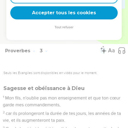
Tu marcheras ainsi sur la voie des hommes de bien, tu
persévéreras sur les sentiers des justes.
Accepter tous les cookies
21
En effet, les hommes droits habiteront le pays, les
hommes intègres y resteront,
Tout refuser
22
tandis que les méchants seront exclus du pays, les
infidèles en seront arrachés.
Proverbes
3
Seuls les Évangiles sont disponibles en vidéo pour le moment.
Sagesse et obéissance à Dieu
1
Mon fils, n'oublie pas mon enseignement et que ton cœur
garde mes commandements,
2
car ils prolongeront la durée de tes jours, les années de ta
vie, et ils augmenteront ta paix.
3