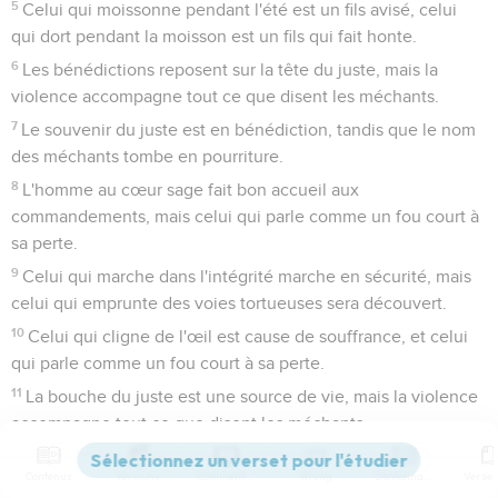
5
Celui qui moissonne pendant l'été est un fils avisé, celui
qui dort pendant la moisson est un fils qui fait honte.
6
Les bénédictions reposent sur la tête du juste, mais la
violence accompagne tout ce que disent les méchants.
7
Le souvenir du juste est en bénédiction, tandis que le nom
des méchants tombe en pourriture.
8
L'homme au cœur sage fait bon accueil aux
commandements, mais celui qui parle comme un fou court à
sa perte.
9
Celui qui marche dans l'intégrité marche en sécurité, mais
celui qui emprunte des voies tortueuses sera découvert.
10
Celui qui cligne de l'œil est cause de souffrance, et celui
qui parle comme un fou court à sa perte.
11
La bouche du juste est une source de vie, mais la violence
accompagne tout ce que disent les méchants.
12
La haine fait surgir des conflits, alors que *l'amour couvre
Contenus
Versions
Commentaires
Strong
Dictionnaire
toutes les fautes.