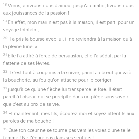
18
Viens, enivrons-nous d'amour jusqu'au matin, livrons-nous
aux jouissances de la passion !
19
En effet, mon mari n'est pas à la maison, il est parti pour un
voyage lointain ;
20
il a pris la bourse avec lui, il ne reviendra à la maison qu'à
la pleine lune. »
21
Elle l'a attiré à force de persuasion, elle l'a séduit par la
flatterie de ses lèvres.
22
Il s'est tout à coup mis à la suivre, pareil au bœuf qui va à
la boucherie, au fou qu'on attache pour le corriger,
23
jusqu'à ce qu'une flèche lui transperce le foie. Il était
pareil à l'oiseau qui se précipite dans un piège sans savoir
que c'est au prix de sa vie.
24
Et maintenant, mes fils, écoutez-moi et soyez attentifs aux
paroles de ma bouche !
25
Que ton cœur ne se tourne pas vers les voies d'une telle
femme ! Ne t'égare pas dans ses sentiers !