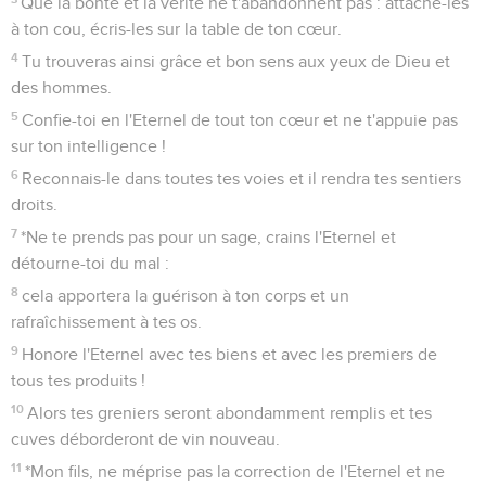
Que la bonté et la vérité ne t'abandonnent pas : attache-les
à ton cou, écris-les sur la table de ton cœur.
4
Tu trouveras ainsi grâce et bon sens aux yeux de Dieu et
des hommes.
5
Confie-toi en l'Eternel de tout ton cœur et ne t'appuie pas
sur ton intelligence !
6
Reconnais-le dans toutes tes voies et il rendra tes sentiers
droits.
7
*Ne te prends pas pour un sage, crains l'Eternel et
détourne-toi du mal :
8
cela apportera la guérison à ton corps et un
rafraîchissement à tes os.
9
Honore l'Eternel avec tes biens et avec les premiers de
tous tes produits !
10
Alors tes greniers seront abondamment remplis et tes
cuves déborderont de vin nouveau.
11
*Mon fils, ne méprise pas la correction de l'Eternel et ne