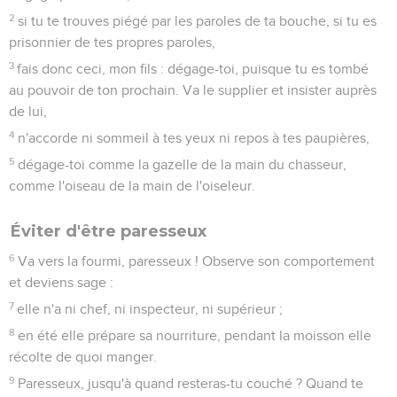
2
si tu te trouves piégé par les paroles de ta bouche, si tu es
prisonnier de tes propres paroles,
3
fais donc ceci, mon fils : dégage-toi, puisque tu es tombé
au pouvoir de ton prochain. Va le supplier et insister auprès
de lui,
4
n'accorde ni sommeil à tes yeux ni repos à tes paupières,
5
dégage-toi comme la gazelle de la main du chasseur,
comme l'oiseau de la main de l'oiseleur.
Éviter d'être paresseux
6
Va vers la fourmi, paresseux ! Observe son comportement
et deviens sage :
7
elle n'a ni chef, ni inspecteur, ni supérieur ;
8
en été elle prépare sa nourriture, pendant la moisson elle
récolte de quoi manger.
9
Paresseux, jusqu'à quand resteras-tu couché ? Quand te