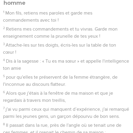
homme
1
Mon fils, retiens mes paroles et garde mes
commandements avec toi !
2
Retiens mes commandements et tu vivras. Garde mon
enseignement comme la prunelle de tes yeux !
3
Attache-les sur tes doigts, écris-les sur la table de ton
cœur !
4
Dis à la sagesse : « Tu es ma sœur » et appelle l'intelligence
ton amie
5
pour qu'elles te préservent de la femme étrangère, de
l'inconnue au discours flatteur.
6
Alors que j'étais à la fenêtre de ma maison et que je
regardais à travers mon treillis,
7
j'ai vu parmi ceux qui manquent d’expérience, j'ai remarqué
parmi les jeunes gens, un garçon dépourvu de bon sens.
8
Il passait dans la rue, près de l'angle où se tenait une de
ces femmes, et il prenait le chemin de sa maison ;