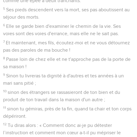
comme une épée à deux tranchants.
5
Ses pieds descendent vers la mort, ses pas aboutissent au
séjour des morts.
6
Elle se garde bien d'examiner le chemin de la vie. Ses
voies sont des voies d'errance, mais elle ne le sait pas.
7
Et maintenant, mes fils, écoutez-moi et ne vous détournez
pas des paroles de ma bouche !
8
Passe loin de chez elle et ne t'approche pas de la porte de
sa maison !
9
Sinon tu livreras ta dignité à d'autres et tes années à un
mari sans pitié ;
10
sinon des étrangers se rassasieront de ton bien et du
produit de ton travail dans la maison d'un autre ;
11
sinon tu gémiras, près de ta fin, quand ta chair et ton corps
dépériront.
12
Tu diras alors : « Comment donc ai-je pu détester
l’instruction et comment mon cœur a-t-il pu mépriser le