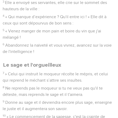
3
Elle a envoyé ses servantes, elle crie sur le sommet des
hauteurs de la ville :
4
« Qui manque d’expérience ? Qu'il entre ici ! » Elle dit à
ceux qui sont dépourvus de bon sens :
5
« Venez manger de mon pain et boire du vin que j'ai
mélangé !
6
Abandonnez la naïveté et vous vivrez, avancez sur la voie
de l'intelligence !
Le sage et l'orgueilleux
7
» Celui qui instruit le moqueur récolte le mépris, et celui
qui reprend le méchant s’attire ses insultes.
8
Ne reprends pas le moqueur si tu ne veux pas qu'il te
déteste, mais reprends le sage et il t'aimera.
9
Donne au sage et il deviendra encore plus sage, enseigne
le juste et il augmentera son savoir.
10
» Le commencement de la sagesse, c'est la crainte de