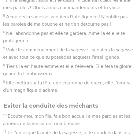
Il m'enseignait alors et me disait : « Que ton cœur retienne
mes paroles ! Obéis à mes commandements et tu vivras.
5
Acquiers la sagesse, acquiers l'intelligence ! N'oublie pas
les paroles de ma bouche et ne t'en détourne pas !
6
Ne l'abandonne pas et elle te gardera. Aime-la et elle te
protégera. »
7
Voici le commencement de la sagesse : acquiers la sagesse
et avec tout ce que tu possèdes acquiers l'intelligence.
8
Tiens-la en haute estime et elle t'élèvera. Elle fera ta gloire,
quand tu l'embrasseras.
9
Elle mettra sur ta tête une couronne de grâce, elle t'ornera
d'un magnifique diadème.
Éviter la conduite des méchants
10
Ecoute-moi, mon fils, fais bon accueil à mes paroles et les
années de ta vie seront nombreuses.
11
Je t'enseigne la voie de la sagesse, je te conduis dans les