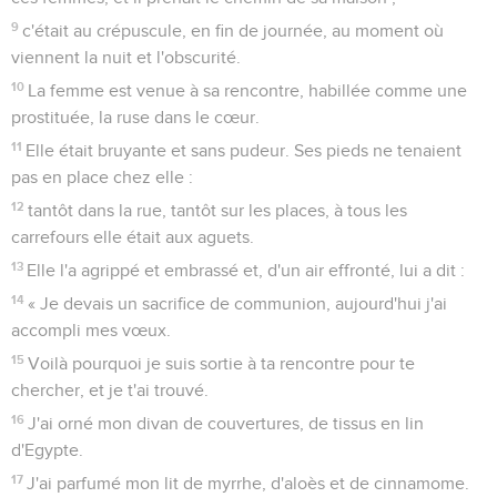
9
c'était au crépuscule, en fin de journée, au moment où
viennent la nuit et l'obscurité.
10
La femme est venue à sa rencontre, habillée comme une
prostituée, la ruse dans le cœur.
11
Elle était bruyante et sans pudeur. Ses pieds ne tenaient
pas en place chez elle :
12
tantôt dans la rue, tantôt sur les places, à tous les
carrefours elle était aux aguets.
13
Elle l'a agrippé et embrassé et, d'un air effronté, lui a dit :
14
« Je devais un sacrifice de communion, aujourd'hui j'ai
accompli mes vœux.
15
Voilà pourquoi je suis sortie à ta rencontre pour te
chercher, et je t'ai trouvé.
16
J'ai orné mon divan de couvertures, de tissus en lin
d'Egypte.
17
J'ai parfumé mon lit de myrrhe, d'aloès et de cinnamome.