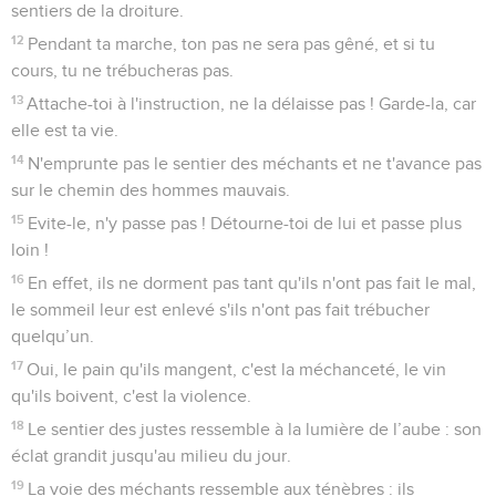
sentiers de la droiture.
12
Pendant ta marche, ton pas ne sera pas gêné, et si tu
cours, tu ne trébucheras pas.
13
Attache-toi à l'instruction, ne la délaisse pas ! Garde-la, car
elle est ta vie.
14
N'emprunte pas le sentier des méchants et ne t'avance pas
sur le chemin des hommes mauvais.
15
Evite-le, n'y passe pas ! Détourne-toi de lui et passe plus
loin !
16
En effet, ils ne dorment pas tant qu'ils n'ont pas fait le mal,
le sommeil leur est enlevé s'ils n'ont pas fait trébucher
quelqu’un.
17
Oui, le pain qu'ils mangent, c'est la méchanceté, le vin
qu'ils boivent, c'est la violence.
18
Le sentier des justes ressemble à la lumière de l’aube : son
éclat grandit jusqu'au milieu du jour.
19
La voie des méchants ressemble aux ténèbres : ils