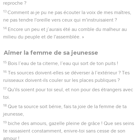
reproche ?
13
Comment ai-je pu ne pas écouter la voix de mes maîtres,
ne pas tendre l'oreille vers ceux qui m'instruisaient ?
14
Encore un peu et j’aurais été au comble du malheur au
milieu du peuple et de l'assemblée. »
Aimer la femme de sa jeunesse
15
Bois l’eau de ta citerne, l’eau qui sort de ton puits !
16
Tes sources doivent-elles se déverser à l’extérieur ? Tes
ruisseaux doivent-ils couler sur les places publiques ?
17
Qu'ils soient pour toi seul, et non pour des étrangers avec
toi.
18
Que ta source soit bénie, fais ta joie de la femme de ta
jeunesse,
19
biche des amours, gazelle pleine de grâce ! Que ses seins
te rassasient constamment, enivre-toi sans cesse de son
amour !