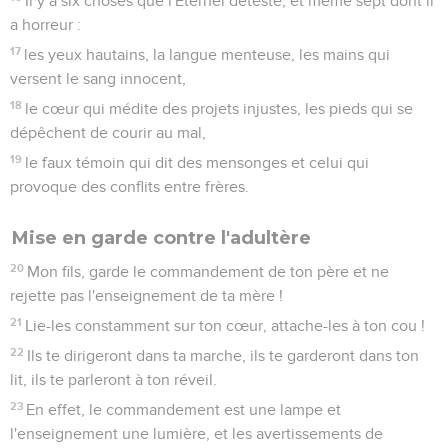
Il y a six choses que l'Eternel déteste, et même sept dont il
a horreur :
17
les yeux hautains, la langue menteuse, les mains qui
versent le sang innocent,
18
le cœur qui médite des projets injustes, les pieds qui se
dépêchent de courir au mal,
19
le faux témoin qui dit des mensonges et celui qui
provoque des conflits entre frères.
Mise en garde contre l'adultère
20
Mon fils, garde le commandement de ton père et ne
rejette pas l'enseignement de ta mère !
21
Lie-les constamment sur ton cœur, attache-les à ton cou !
22
Ils te dirigeront dans ta marche, ils te garderont dans ton
lit, ils te parleront à ton réveil.
23
En effet, le commandement est une lampe et
l'enseignement une lumière, et les avertissements de