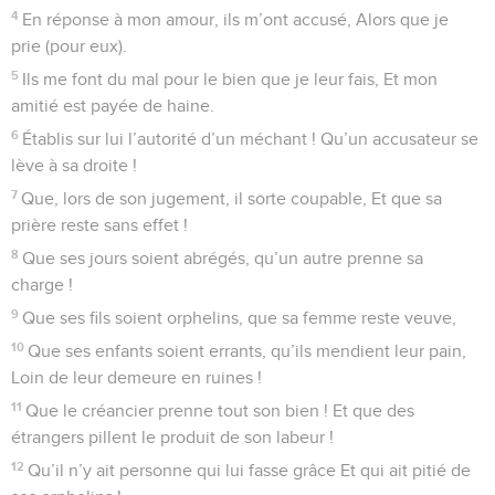
4
En réponse à mon amour, ils m’ont accusé, Alors que je
prie (pour eux).
5
Ils me font du mal pour le bien que je leur fais, Et mon
amitié est payée de haine.
6
Établis sur lui l’autorité d’un méchant ! Qu’un accusateur se
lève à sa droite !
7
Que, lors de son jugement, il sorte coupable, Et que sa
prière reste sans effet !
8
Que ses jours soient abrégés, qu’un autre prenne sa
charge !
9
Que ses fils soient orphelins, que sa femme reste veuve,
10
Que ses enfants soient errants, qu’ils mendient leur pain,
Loin de leur demeure en ruines !
11
Que le créancier prenne tout son bien ! Et que des
étrangers pillent le produit de son labeur !
12
Qu’il n’y ait personne qui lui fasse grâce Et qui ait pitié de