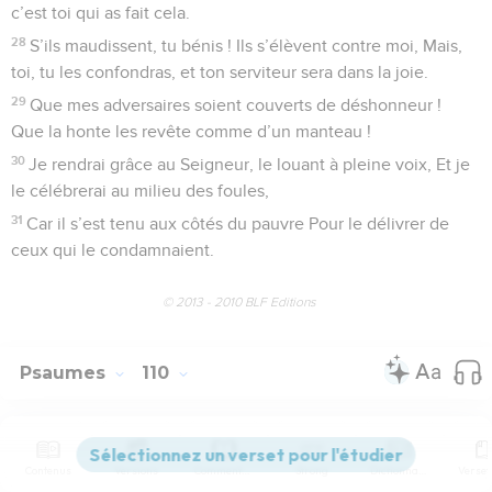
c’est toi qui as fait cela.
28
S’ils maudissent, tu bénis ! Ils s’élèvent contre moi, Mais,
toi, tu les confondras, et ton serviteur sera dans la joie.
29
Que mes adversaires soient couverts de déshonneur !
Que la honte les revête comme d’un manteau !
30
Je rendrai grâce au Seigneur, le louant à pleine voix, Et je
le célébrerai au milieu des foules,
31
Car il s’est tenu aux côtés du pauvre Pour le délivrer de
ceux qui le condamnaient.
© 2013 - 2010 BLF Editions
Psaumes
110
Seuls les Évangiles sont disponibles en vidéo pour le moment.
Contenus
Versions
Commentaires
Strong
Dictionnaire