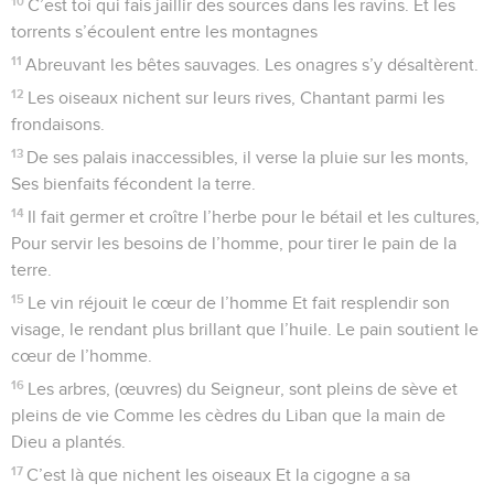
10
C’est toi qui fais jaillir des sources dans les ravins. Et les
torrents s’écoulent entre les montagnes
11
Abreuvant les bêtes sauvages. Les onagres s’y désaltèrent.
12
Les oiseaux nichent sur leurs rives, Chantant parmi les
frondaisons.
13
De ses palais inaccessibles, il verse la pluie sur les monts,
Ses bienfaits fécondent la terre.
14
Il fait germer et croître l’herbe pour le bétail et les cultures,
Pour servir les besoins de l’homme, pour tirer le pain de la
terre.
15
Le vin réjouit le cœur de l’homme Et fait resplendir son
visage, le rendant plus brillant que l’huile. Le pain soutient le
cœur de l’homme.
16
Les arbres, (œuvres) du Seigneur, sont pleins de sève et
pleins de vie Comme les cèdres du Liban que la main de
Dieu a plantés.
17
C’est là que nichent les oiseaux Et la cigogne a sa