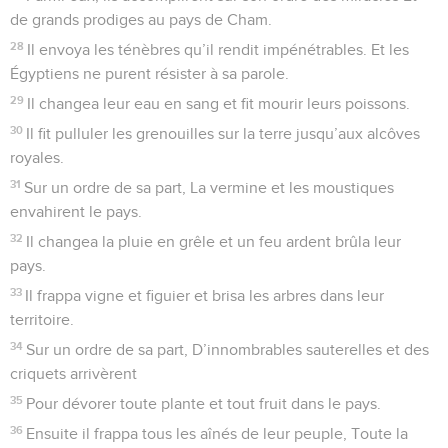
de grands prodiges au pays de Cham.
28
Il envoya les ténèbres qu’il rendit impénétrables. Et les
Égyptiens ne purent résister à sa parole.
29
Il changea leur eau en sang et fit mourir leurs poissons.
30
Il fit pulluler les grenouilles sur la terre jusqu’aux alcôves
royales.
31
Sur un ordre de sa part, La vermine et les moustiques
envahirent le pays.
32
Il changea la pluie en grêle et un feu ardent brûla leur
pays.
33
Il frappa vigne et figuier et brisa les arbres dans leur
territoire.
34
Sur un ordre de sa part, D’innombrables sauterelles et des
criquets arrivèrent
35
Pour dévorer toute plante et tout fruit dans le pays.
36
Ensuite il frappa tous les aînés de leur peuple, Toute la