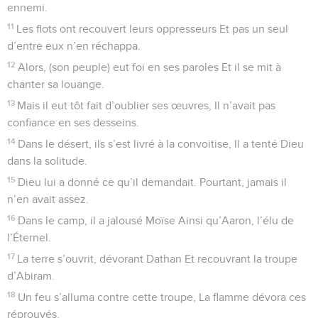
ennemi.
11
Les flots ont recouvert leurs oppresseurs Et pas un seul
d’entre eux n’en réchappa.
12
Alors, (son peuple) eut foi en ses paroles Et il se mit à
chanter sa louange.
13
Mais il eut tôt fait d’oublier ses œuvres, Il n’avait pas
confiance en ses desseins.
14
Dans le désert, ils s’est livré à la convoitise, Il a tenté Dieu
dans la solitude.
15
Dieu lui a donné ce qu’il demandait. Pourtant, jamais il
n’en avait assez.
16
Dans le camp, il a jalousé Moïse Ainsi qu’Aaron, l’élu de
l’Éternel.
17
La terre s’ouvrit, dévorant Dathan Et recouvrant la troupe
d’Abiram.
18
Un feu s’alluma contre cette troupe, La flamme dévora ces
réprouvés.