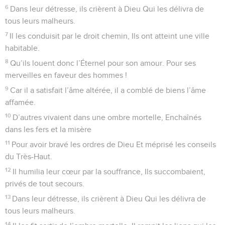
6
Dans leur détresse, ils crièrent à Dieu Qui les délivra de
tous leurs malheurs.
7
Il les conduisit par le droit chemin, Ils ont atteint une ville
habitable.
8
Qu’ils louent donc l’Éternel pour son amour. Pour ses
merveilles en faveur des hommes !
9
Car il a satisfait l’âme altérée, il a comblé de biens l’âme
affamée.
10
D’autres vivaient dans une ombre mortelle, Enchaînés
dans les fers et la misère
11
Pour avoir bravé les ordres de Dieu Et méprisé les conseils
du Très-Haut.
12
Il humilia leur cœur par la souffrance, Ils succombaient,
privés de tout secours.
13
Dans leur détresse, ils crièrent à Dieu Qui les délivra de
tous leurs malheurs.
14