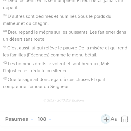
Dieu les bénit et ils se multiplient Et leur bétail jamais ne
dépérit.
39
D’autres sont décimés et humiliés Sous le poids du
malheur et du chagrin.
40
Dieu répand le mépris sur les puissants, Les fait errer dans
un désert sans route.
41
C’est aussi lui qui relève le pauvre De la misère et qui rend
les familles (Fécondes) comme le menu bétail.
42
Les hommes droits le voient et sont heureux, Mais
l’injustice est réduite au silence.
43
Que le sage ait donc égard à ces choses Et qu’il
comprenne l’amour du Seigneur.
© 2013 - 2010 BLF Editions
Psaumes
108