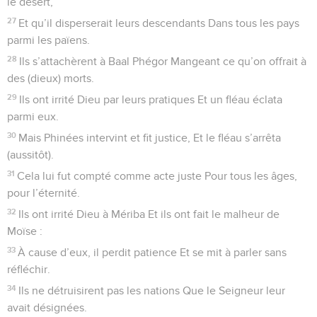
le désert,
27
Et qu’il disperserait leurs descendants Dans tous les pays
parmi les païens.
28
Ils s’attachèrent à Baal Phégor Mangeant ce qu’on offrait à
des (dieux) morts.
29
Ils ont irrité Dieu par leurs pratiques Et un fléau éclata
parmi eux.
30
Mais Phinées intervint et fit justice, Et le fléau s’arrêta
(aussitôt).
31
Cela lui fut compté comme acte juste Pour tous les âges,
pour l’éternité.
32
Ils ont irrité Dieu à Mériba Et ils ont fait le malheur de
Moïse :
33
À cause d’eux, il perdit patience Et se mit à parler sans
réfléchir.
34
Ils ne détruisirent pas les nations Que le Seigneur leur
avait désignées.