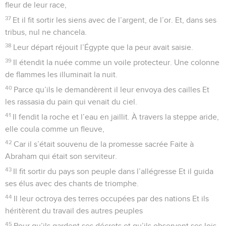
fleur de leur race,
37
Et il fit sortir les siens avec de l’argent, de l’or. Et, dans ses
tribus, nul ne chancela.
38
Leur départ réjouit l’Égypte que la peur avait saisie.
39
Il étendit la nuée comme un voile protecteur. Une colonne
de flammes les illuminait la nuit.
40
Parce qu’ils le demandèrent il leur envoya des cailles Et
les rassasia du pain qui venait du ciel.
41
Il fendit la roche et l’eau en jaillit. À travers la steppe aride,
elle coula comme un fleuve,
42
Car il s’était souvenu de la promesse sacrée Faite à
Abraham qui était son serviteur.
43
Il fit sortir du pays son peuple dans l’allégresse Et il guida
ses élus avec des chants de triomphe.
44
Il leur octroya des terres occupées par des nations Et ils
héritèrent du travail des autres peuples
45
Pour qu’ils gardent ses décrets et qu’ils observent ses lois.