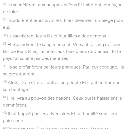
35
Ils se mêlèrent aux peuples païens Et imitèrent leur façon
de faire.
36
Ils adorèrent leurs divinités, Elles devinrent un piège pour
eux.
37
Ils sacrifièrent leurs fils et leur filles à des démons
38
Et répandirent le sang innocent, Versant le sang de leurs
fils, de leurs filles, Immolés aux faux dieux de Canaan. Et le
pays fut souillé par des meurtres.
39
Ils se profanèrent par leurs pratiques, Par leur conduite, ils
se prostituèrent.
40
Alors, Dieu s’irrita contre son peuple Et il prit en horreur
son héritage.
41
Il le livra au pouvoir des nations, Ceux qui le haïssaient le
dominèrent.
42
Il fut frappé par ses adversaires Et fut humilié sous leur
puissance.
43