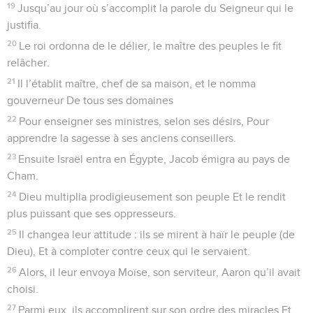
19
Jusqu’au jour où s’accomplit la parole du Seigneur qui le
justifia.
20
Le roi ordonna de le délier, le maître des peuples le fit
relâcher.
21
Il l’établit maître, chef de sa maison, et le nomma
gouverneur De tous ses domaines
22
Pour enseigner ses ministres, selon ses désirs, Pour
apprendre la sagesse à ses anciens conseillers.
23
Ensuite Israël entra en Égypte, Jacob émigra au pays de
Cham.
24
Dieu multiplia prodigieusement son peuple Et le rendit
plus puissant que ses oppresseurs.
25
Il changea leur attitude : ils se mirent à haïr le peuple (de
Dieu), Et à comploter contre ceux qui le servaient.
26
Alors, il leur envoya Moïse, son serviteur, Aaron qu’il avait
choisi.
27
Parmi eux, ils accomplirent sur son ordre des miracles Et