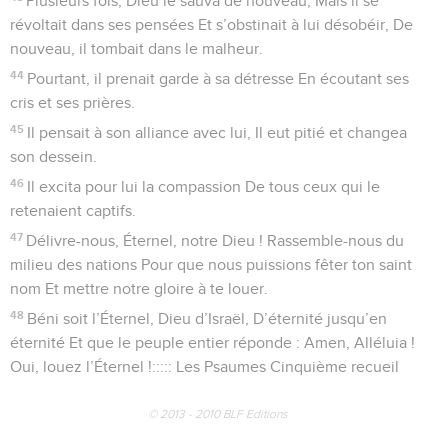
Plusieurs fois, Dieu le sauva de nouveau, Mais il se
révoltait dans ses pensées Et s’obstinait à lui désobéir, De
nouveau, il tombait dans le malheur.
44
Pourtant, il prenait garde à sa détresse En écoutant ses
cris et ses prières.
45
Il pensait à son alliance avec lui, Il eut pitié et changea
son dessein.
46
Il excita pour lui la compassion De tous ceux qui le
retenaient captifs.
47
Délivre-nous, Éternel, notre Dieu ! Rassemble-nous du
milieu des nations Pour que nous puissions fêter ton saint
nom Et mettre notre gloire à te louer.
48
Béni soit l’Éternel, Dieu d’Israël, D’éternité jusqu’en
éternité Et que le peuple entier réponde : Amen, Alléluia !
Oui, louez l’Éternel !::::: Les Psaumes Cinquième recueil
© 2013 - 2010 BLF Editions