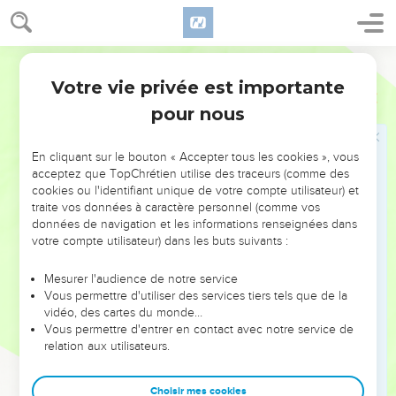
14
Il sait de quelle pâte nous sommes façonnés, Il se rappelle
bien que nous sommes poussière.
15
L’homme : faible mortel ! Ses jours sont comme l’herbe ;
Parole Vivante
Comme une fleur des champs, le voici qui fleurit !
Votre vie privée est importante
Psaumes
103
16
Mais dès que le vent passe, il n’en est plus question, Le
pour nous
lieu qu’elle occupait ne la reconnaît plus.
17
Mais l’amour du Seigneur va d’une éternité À l’autre
En cliquant sur le bouton « Accepter tous les cookies », vous
éternité pour ceux qui le révèrent. Sa justice s’étend à leurs
acceptez que TopChrétien utilise des traceurs (comme des
cookies ou l'identifiant unique de votre compte utilisateur) et
petits-enfants.
traite vos données à caractère personnel (comme vos
18
Elle est pour ceux qui gardent, fidèles, son alliance, Pour
données de navigation et les informations renseignées dans
votre compte utilisateur) dans les buts suivants :
ceux qui se souviennent de ses commandements Pour les
exécuter.
Mesurer l'audience de notre service
19
Dans les cieux, l’Éternel a établi son trône : Il est le Roi, le
Vous permettre d'utiliser des services tiers tels que de la
Maître de l’univers entier.
vidéo, des cartes du monde…
Vous permettre d'entrer en contact avec notre service de
20
Bénissez l’Éternel, vous tous, anges puissants, Qui faites
relation aux utilisateurs.
ce qu’il dit dès que vous entendez l’accent de son appel !
21
Bénissez l’Éternel, vous toutes ses armées, Vous qui, à
Choisir mes cookies