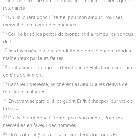
Il les fit sortir de l’ombre mortelle, Il rompit les liens qui les
retenaient.
15
Qu’ils louent donc l’Éternel pour son amour, Pour ses
merveilles en faveur des hommes !
16
Car il a brisé les portes de bronze et il a rompu les verrous
de fer.
17
Des insensés, par leur conduite indigne, S’étaient rendus
malheureux par leurs fautes.
18
Tout aliment répugnait à leur bouche Et ils touchaient aux
confins de la mort.
19
Dans leur détresse, ils crièrent à Dieu Qui les délivra de
tous leurs malheurs.
20
Envoyant sa parole, il les guérit Et fit échapper leur vie de
la fosse.
21
Qu’ils louent donc l’Éternel pour son amour, Pour ses
merveilles en faveur des hommes !
22
Qu’ils offrent (sans cesse à Dieu) leurs louanges En