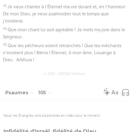
33
Je veux chanter à l’Éternel ma vie durant et, en l’honneur
De mon Dieu, je veux psalmodier tout le temps que
j’existerai.
34
Que mon chant lui soit agréable ! Je mets ma joie dans le
Seigneur.
35
Que les pécheurs soient retranchés ! Que les méchants
n’existent plus ! Bénis l’Éternel, ô mon âme, Louange à
Dieu : Alléluia !
© 2013 - 2010 BLF Editions
Psaumes
105
Seuls les Évangiles sont disponibles en vidéo pour le moment.
Infidélité d'Israël, fidélité de Dieu