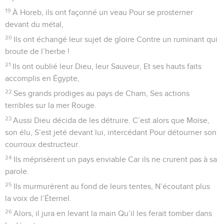
19
À Horeb, ils ont façonné un veau Pour se prosterner
devant du métal,
20
Ils ont échangé leur sujet de gloire Contre un ruminant qui
broute de l’herbe !
21
Ils ont oublié leur Dieu, leur Sauveur, Et ses hauts faits
accomplis en Égypte,
22
Ses grands prodiges au pays de Cham, Ses actions
terribles sur la mer Rouge.
23
Aussi Dieu décida de les détruire. C’est alors que Moïse,
son élu, S’est jeté devant lui, intercédant Pour détourner son
courroux destructeur.
24
Ils méprisèrent un pays enviable Car ils ne crurent pas à sa
parole.
25
Ils murmurèrent au fond de leurs tentes, N’écoutant plus
la voix de l’Éternel.
26
Alors, il jura en levant la main Qu’il les ferait tomber dans