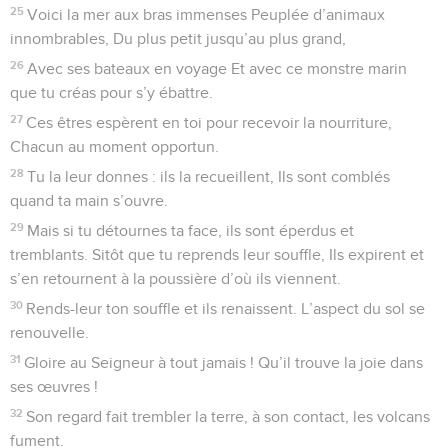
25
Voici la mer aux bras immenses Peuplée d’animaux
innombrables, Du plus petit jusqu’au plus grand,
26
Avec ses bateaux en voyage Et avec ce monstre marin
que tu créas pour s’y ébattre.
27
Ces êtres espèrent en toi pour recevoir la nourriture,
Chacun au moment opportun.
28
Tu la leur donnes : ils la recueillent, Ils sont comblés
quand ta main s’ouvre.
29
Mais si tu détournes ta face, ils sont éperdus et
tremblants. Sitôt que tu reprends leur souffle, Ils expirent et
s’en retournent à la poussière d’où ils viennent.
30
Rends-leur ton souffle et ils renaissent. L’aspect du sol se
renouvelle.
31
Gloire au Seigneur à tout jamais ! Qu’il trouve la joie dans
ses œuvres !
32
Son regard fait trembler la terre, à son contact, les volcans
fument.