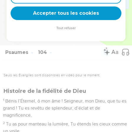
son service, faites sa volonté.
22
Bénissez l’Éternel, toutes ses créatures, partout où il
Accepter tous les cookies
gouverne ! Et toi, mon âme aussi, bénis donc (l’Éternel) !
Tout refuser
© 2013 - 2010 BLF Editions
Psaumes
104
Seuls les Évangiles sont disponibles en vidéo pour le moment.
Histoire de la fidélité de Dieu
1
Bénis l’Éternel, ô mon âme ! Seigneur, mon Dieu, que tu es
grand ! Tu es revêtu de splendeur, d’éclat et de
magnificence,
2
Tu as pour manteau la lumière, Tu étends les cieux comme
un voile,