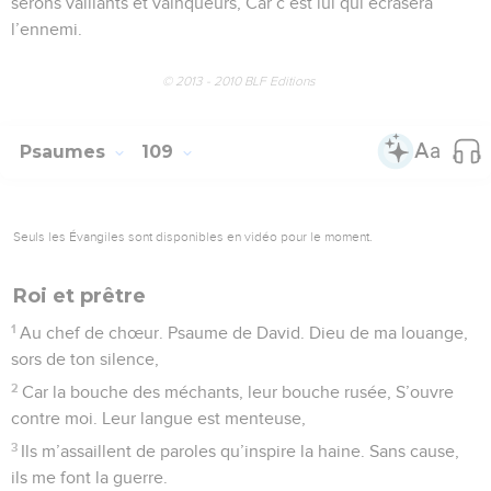
serons vaillants et vainqueurs, Car c’est lui qui écrasera
l’ennemi.
© 2013 - 2010 BLF Editions
Psaumes
109
Seuls les Évangiles sont disponibles en vidéo pour le moment.
Roi et prêtre
1
Au chef de chœur. Psaume de David. Dieu de ma louange,
sors de ton silence,
2
Car la bouche des méchants, leur bouche rusée, S’ouvre
contre moi. Leur langue est menteuse,
3
Ils m’assaillent de paroles qu’inspire la haine. Sans cause,
ils me font la guerre.