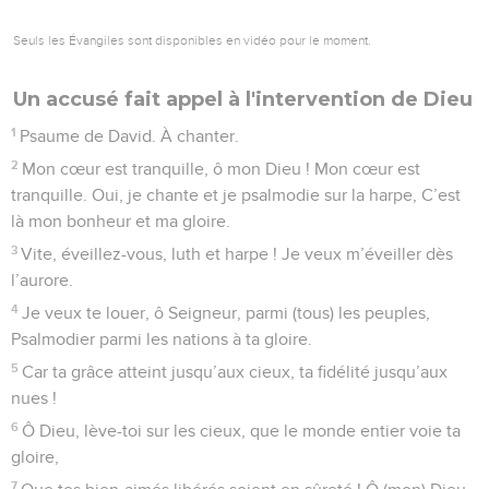
Seuls les Évangiles sont disponibles en vidéo pour le moment.
Un accusé fait appel à l'intervention de Dieu
1
Psaume de David. À chanter.
2
Mon cœur est tranquille, ô mon Dieu ! Mon cœur est
tranquille. Oui, je chante et je psalmodie sur la harpe, C’est
là mon bonheur et ma gloire.
3
Vite, éveillez-vous, luth et harpe ! Je veux m’éveiller dès
l’aurore.
4
Je veux te louer, ô Seigneur, parmi (tous) les peuples,
Psalmodier parmi les nations à ta gloire.
5
Car ta grâce atteint jusqu’aux cieux, ta fidélité jusqu’aux
nues !
6
Ô Dieu, lève-toi sur les cieux, que le monde entier voie ta
gloire,
7