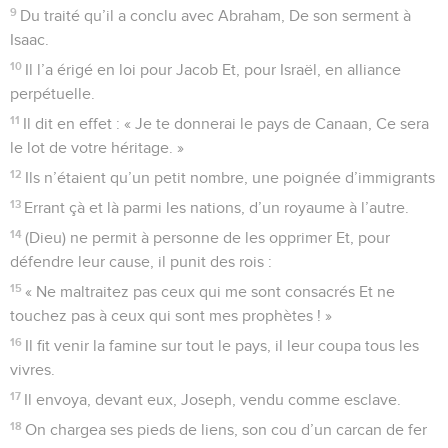
9
Du traité qu’il a conclu avec Abraham, De son serment à
Isaac.
10
Il l’a érigé en loi pour Jacob Et, pour Israël, en alliance
perpétuelle.
11
Il dit en effet : « Je te donnerai le pays de Canaan, Ce sera
le lot de votre héritage. »
12
Ils n’étaient qu’un petit nombre, une poignée d’immigrants
13
Errant çà et là parmi les nations, d’un royaume à l’autre.
14
(Dieu) ne permit à personne de les opprimer Et, pour
défendre leur cause, il punit des rois :
15
« Ne maltraitez pas ceux qui me sont consacrés Et ne
touchez pas à ceux qui sont mes prophètes ! »
16
Il fit venir la famine sur tout le pays, il leur coupa tous les
vivres.
17
Il envoya, devant eux, Joseph, vendu comme esclave.
18
On chargea ses pieds de liens, son cou d’un carcan de fer