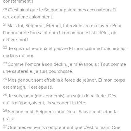
constamment !
20
C’est ainsi que le Seigneur paiera mes accusateurs Et
ceux qui me calomnient.
21
Mais toi, Seigneur, Éternel, Interviens en ma faveur Pour
l’honneur de ton saint nom ! Ton amour est si fidèle ; oh,
délivre-moi !
22
Je suis malheureux et pauvre Et mon cœur est déchiré au-
dedans de moi.
23
Comme l’ombre à son déclin, je m’évanouis ; Tout comme
une sauterelle, je suis pourchassé.
24
Mes genoux sont affaiblis à force de jeûner, Et mon corps
est amaigri, il est épuisé.
25
Je suis, pour (mes ennemis), un sujet de raillerie. Dès
qu’ils m’aperçoivent, ils secouent la tête.
26
Secours-moi, Seigneur mon Dieu ! Sauve-moi selon ta
grâce !
27
Que mes ennemis comprennent que c’est ta main, Que