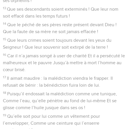
ses orphelins !
13
Que ses descendants soient exterminés ! Que leur nom
soit effacé dans les temps futurs !
14
Que le péché de ses pères reste présent devant Dieu !
Que la faute de sa mère ne soit jamais effacée !
15
Que leurs crimes soient toujours devant les yeux du
Seigneur ! Que leur souvenir soit extirpé de la terre !
16
Car il n’a jamais songé à user de charité Et il a persécuté le
malheureux et le pauvre Jusqu’à mettre à mort l’homme au
cœur brisé.
17
Il aimait maudire : la malédiction viendra le frapper. Il
refusait de bénir : la bénédiction fuira loin de lui.
18
Puisqu’il endossait la malédiction comme une tunique,
Comme l’eau, qu’elle pénètre au fond de lui-même Et se
glisse comme l’huile jusque dans ses os !
19
Qu’elle soit pour lui comme un vêtement pour
l’envelopper, Comme une ceinture qui l’enserre