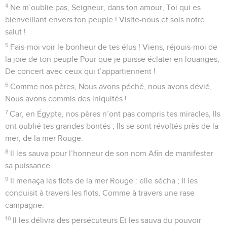
4
Ne m’oublie pas, Seigneur, dans ton amour, Toi qui es
bienveillant envers ton peuple ! Visite-nous et sois notre
salut !
5
Fais-moi voir le bonheur de tes élus ! Viens, réjouis-moi de
la joie de ton peuple Pour que je puisse éclater en louanges,
De concert avec ceux qui t’appartiennent !
6
Comme nos pères, Nous avons péché, nous avons dévié,
Nous avons commis des iniquités !
7
Car, en Égypte, nos pères n’ont pas compris tes miracles, Ils
ont oublié tes grandes bontés ; Ils se sont révoltés près de la
mer, de la mer Rouge.
8
Il les sauva pour l’honneur de son nom Afin de manifester
sa puissance.
9
Il menaça les flots de la mer Rouge : elle sécha ; Il les
conduisit à travers les flots, Comme à travers une rase
campagne.
10
Il les délivra des persécuteurs Et les sauva du pouvoir