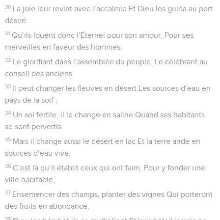
30
La joie leur revint avec l’accalmie Et Dieu les guida au port
désiré.
31
Qu’ils louent donc l’Éternel pour son amour, Pour ses
merveilles en faveur des hommes,
32
Le glorifiant dans l’assemblée du peuple, Le célébrant au
conseil des anciens.
33
Il peut changer les fleuves en désert Les sources d’eau en
pays de la soif ;
34
Un sol fertile, il le change en saline Quand ses habitants
se sont pervertis.
35
Mais il change aussi le désert en lac Et la terre aride en
sources d’eau vive.
36
C’est là qu’il établit ceux qui ont faim, Pour y fonder une
ville habitable,
37
Ensemencer des champs, planter des vignes Qui porteront
des fruits en abondance.
38