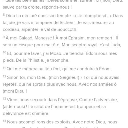
Que tes bien-aimés libérés soient en sûreté ! Ô (mon) Dieu,
sauve par ta droite, réponds-nous !
8
Dieu l’a déclaré dans son temple : « Je triompherai ! » Dans
la joie, je vais m’emparer de Sichem. Je vais mesurer au
cordeau, arpenter le val de Souccoth.
9
À moi Galaad, Manassé ! À moi Éphraïm, mon rempart ! Il
sera un casque pour ma tête. Mon sceptre royal, c’est Juda,
10
Et, pour me laver, j’ai Moab. Je tiendrai Édom sous mes
pieds. De la Philistie, je triomphe.
11
Qui me mènera au lieu fort, qui me conduira à Édom,
12
Sinon toi, mon Dieu, (mon Seigneur) ? Toi qui nous avais
rejetés, qui ne sortais plus avec nous, Avec nos armées ô
(mon) Dieu !
13
Viens nous secourir dans l’épreuve, Contre l’adversaire,
(aide-nous) ! Le salut de l’homme est trompeur et sa
délivrance est chimère.
14
Nous accomplirons des exploits, Avec notre Dieu, nous