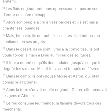
ennemi.
11
Les flots engloutirent leurs oppresseurs et pas un seul
d’entre eux n’en réchappa.
12
Alors son peuple a cru en ses paroles et il s’est mis à
chanter ses louanges.
13
Mais, bien vite ils ont oublié ses actes, ils n’ont pas eu
confiance en ses projets.
14
Dans le désert, ils se sont livrés à la convoitise, ils ont
voulu forcer la main à Dieu au milieu des solitudes.
15
Il leur a donné ce qu’ils demandaient jusqu’à ce que le
dégoût les saisisse. Mais il les a aussi frappés de fièvres.
16
Dans le camp, ils ont jalousé Moïse et Aaron, qui était
consacré à l’Eternel.
17
Alors la terre s’ouvrit et elle engloutit Datan, elle recouvrit
les gens d’Abiram.
18
Le feu consuma leur bande, la flamme dévora tous ces
*méchants.