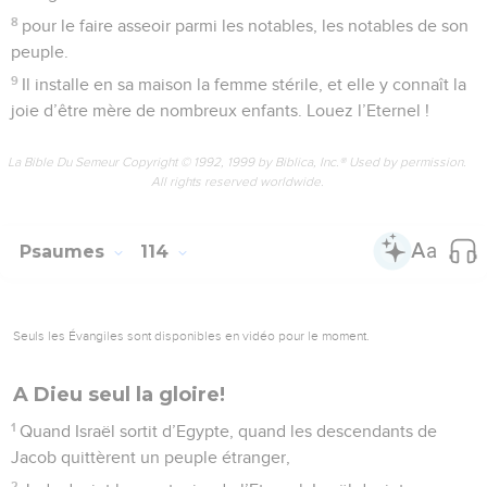
8
pour le faire asseoir parmi les notables, les notables de son
peuple.
9
Il installe en sa maison la femme stérile, et elle y connaît la
joie d’être mère de nombreux enfants. Louez l’Eternel !
La Bible Du Semeur Copyright © 1992, 1999 by Biblica, Inc.® Used by permission.
All rights reserved worldwide.
Psaumes
114
Seuls les Évangiles sont disponibles en vidéo pour le moment.
A Dieu seul la gloire!
1
Quand Israël sortit d’Egypte, quand les descendants de
Jacob quittèrent un peuple étranger,
2