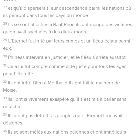
27
et qu’il disperserait leur descendance parmi les nations où
ils périront dans tous les pays du monde.
28
Ils se sont attachés à Baal-Peor, ils ont mangé des victimes
qu’on avait sacrifiées à des dieux morts.
29
L’Eternel fut irrité par leurs crimes et un fléau éclata parmi
eux.
30
Phinéas intervint en justicier, et le fléau s’arrêta aussitôt.
31
Cela lui fut compté comme acte juste pour tous les âges,
pour l’éternité.
32
Ils ont irrité Dieu à Mériba et ils ont fait le malheur de
Moïse.
33
Ils l’ont si vivement exaspéré qu’il s’est mis à parler sans
réfléchir.
34
Ils n’ont pas détruit les peuples que l’Eternel leur avait
désignés.
35
Ils se sont mêlés aux nations païennes et ont imité leurs