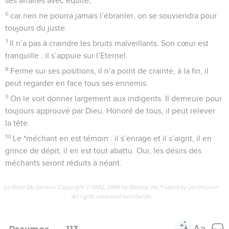
ses affaires avec équité,
6
car rien ne pourra jamais l’ébranler, on se souviendra pour
toujours du juste.
7
Il n’a pas à craindre les bruits malveillants. Son cœur est
tranquille : il s’appuie sur l’Eternel.
8
Ferme sur ses positions, il n’a point de crainte, à la fin, il
peut regarder en face tous ses ennemis.
9
On le voit donner largement aux indigents. Il demeure pour
toujours approuvé par Dieu. Honoré de tous, il peut relever
la tête.
10
Le *méchant en est témoin : il s’enrage et il s’aigrit, il en
grince de dépit, il en est tout abattu. Oui, les désirs des
méchants seront réduits à néant.
La Bible Du Semeur Copyright © 1992, 1999 by Biblica, Inc.® Used by permission.
All rights reserved worldwide.