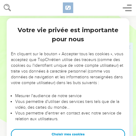
Votre vie privée est importante
pour nous
NE MANQUEZ PAS L’ÉVÉNEMENT
En cliquant sur le bouton « Accepter tous les cookies », vous
DE L’ANNÉE !
acceptez que TopChrétien utilise des traceurs (comme des
cookies ou l'identifiant unique de votre compte utilisateur) et
ET SI LEURS ERREURS POUVAIENT VOUS ÉVITER LES
traite vos données à caractère personnel (comme vos
VOTRES ?
données de navigation et les informations renseignées dans
votre compte utilisateur) dans les buts suivants :
On admire souvent les leaders pour leurs réussites, leur impact,
leur foi ou leur vision. Mais on voit moins les doutes, les erreurs
Mesurer l'audience de notre service
Vous permettre d'utiliser des services tiers tels que de la
et les saisons difficiles qu'ils ont traversés, alors même que ce
vidéo, des cartes du monde…
sont elles qui les ont façonnés.
Vous permettre d'entrer en contact avec notre service de
relation aux utilisateurs.
Dans cette conférence, leaders, entrepreneurs, et responsables
reviennent sur les erreurs marquantes de leur parcours et les
clés pour avancer avec plus de sagesse afin que leurs erreurs
Choisir mes cookies