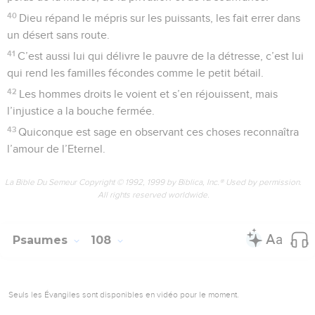
40
Dieu répand le mépris sur les puissants, les fait errer dans
un désert sans route.
41
C’est aussi lui qui délivre le pauvre de la détresse, c’est lui
qui rend les familles fécondes comme le petit bétail.
42
Les hommes droits le voient et s’en réjouissent, mais
l’injustice a la bouche fermée.
43
Quiconque est sage en observant ces choses reconnaîtra
l’amour de l’Eternel.
La Bible Du Semeur Copyright © 1992, 1999 by Biblica, Inc.® Used by permission.
All rights reserved worldwide.
Psaumes
108
Seuls les Évangiles sont disponibles en vidéo pour le moment.