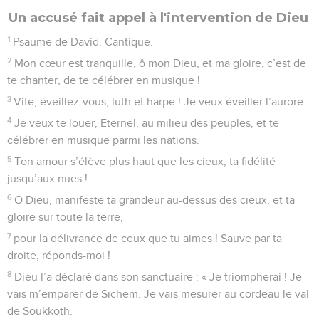
Un accusé fait appel à l'intervention de Dieu
1
Psaume de David. Cantique.
2
Mon cœur est tranquille, ô mon Dieu, et ma gloire, c’est de
te chanter, de te célébrer en musique !
3
Vite, éveillez-vous, luth et harpe ! Je veux éveiller l’aurore.
4
Je veux te louer, Eternel, au milieu des peuples, et te
célébrer en musique parmi les nations.
5
Ton amour s’élève plus haut que les cieux, ta fidélité
jusqu’aux nues !
6
O Dieu, manifeste ta grandeur au-dessus des cieux, et ta
gloire sur toute la terre,
7
pour la délivrance de ceux que tu aimes ! Sauve par ta
droite, réponds-moi !
8
Dieu l’a déclaré dans son sanctuaire : « Je triompherai ! Je
vais m’emparer de Sichem. Je vais mesurer au cordeau le val
de Soukkoth.