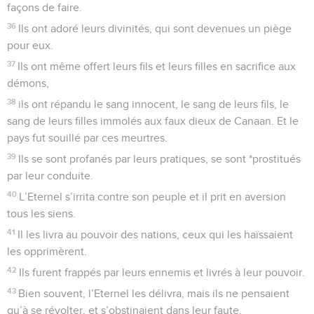
façons de faire.
36
Ils ont adoré leurs divinités, qui sont devenues un piège
pour eux.
37
Ils ont même offert leurs fils et leurs filles en sacrifice aux
démons,
38
ils ont répandu le sang innocent, le sang de leurs fils, le
sang de leurs filles immolés aux faux dieux de Canaan. Et le
pays fut souillé par ces meurtres.
39
Ils se sont profanés par leurs pratiques, se sont *prostitués
par leur conduite.
40
L’Eternel s’irrita contre son peuple et il prit en aversion
tous les siens.
41
Il les livra au pouvoir des nations, ceux qui les haïssaient
les opprimèrent.
42
Ils furent frappés par leurs ennemis et livrés à leur pouvoir.
43
Bien souvent, l’Eternel les délivra, mais ils ne pensaient
qu’à se révolter, et s’obstinaient dans leur faute.