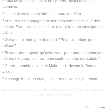
Juda devint le sanctuaire de l’Eternel, Israël devint son
domaine.
3
La mer le vit et prit la fuite, le *Jourdain reflua,
4
et toutes les montagnes se mirent à bondir ainsi que des
béliers. Et toutes les collines se mirent à sauter ainsi que des
cabris.
5
Qu’avais-tu, mer, pour fuir ainsi ? Et toi, Jourdain, pour
refluer ?
6
Et vous, montagnes, qu’aviez-vous pour bondir comme des
béliers ? Et vous, collines, pour sauter comme des cabris ?
7
O terre, tremble devant le Maître, oui, devant le Dieu de
Jacob :
8
il change le roc en étang, la pierre en source jaillissante.
La Bible Du Semeur Copyright © 1992, 1999 by Biblica, Inc.® Used by permission.
All rights reserved worldwide.