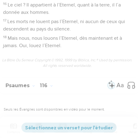
16
Le ciel ? Il appartient à l’Eternel, quant à la terre, il l’a
donnée aux hommes.
17
Les morts ne louent pas l’Eternel, ni aucun de ceux qui
descendent au pays du silence.
18
Mais nous, nous louons l’Eternel, dès maintenant et à
jamais. Oui, louez l’Eternel.
La Bible Du Semeur Copyright © 1992, 1999 by Biblica, Inc.® Used by permission.
All rights reserved worldwide.
Psaumes
116
Seuls les Évangiles sont disponibles en vidéo pour le moment.
Louange universelle
Contenus
Versions
Commentaires
Strong
Dictionnaire
1
Oui, j’aime l’Eternel car il m’entend lorsque je le supplie :