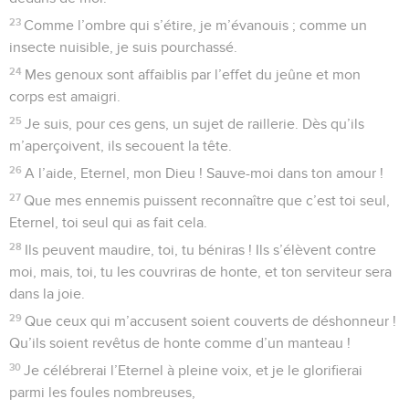
23
Comme l’ombre qui s’étire, je m’évanouis ; comme un
insecte nuisible, je suis pourchassé.
24
Mes genoux sont affaiblis par l’effet du jeûne et mon
corps est amaigri.
25
Je suis, pour ces gens, un sujet de raillerie. Dès qu’ils
m’aperçoivent, ils secouent la tête.
26
A l’aide, Eternel, mon Dieu ! Sauve-moi dans ton amour !
27
Que mes ennemis puissent reconnaître que c’est toi seul,
Eternel, toi seul qui as fait cela.
28
Ils peuvent maudire, toi, tu béniras ! Ils s’élèvent contre
moi, mais, toi, tu les couvriras de honte, et ton serviteur sera
dans la joie.
29
Que ceux qui m’accusent soient couverts de déshonneur !
Qu’ils soient revêtus de honte comme d’un manteau !
30
Je célébrerai l’Eternel à pleine voix, et je le glorifierai
parmi les foules nombreuses,