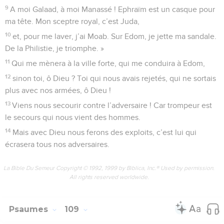
9
A moi Galaad, à moi Manassé ! Ephraïm est un casque pour
ma tête. Mon sceptre royal, c’est Juda,
10
et, pour me laver, j’ai Moab. Sur Edom, je jette ma sandale.
De la Philistie, je triomphe. »
11
Qui me mènera à la ville forte, qui me conduira à Edom,
12
sinon toi, ô Dieu ? Toi qui nous avais rejetés, qui ne sortais
plus avec nos armées, ô Dieu !
13
Viens nous secourir contre l’adversaire ! Car trompeur est
le secours qui nous vient des hommes.
14
Mais avec Dieu nous ferons des exploits, c’est lui qui
écrasera tous nos adversaires.
La Bible Du Semeur Copyright © 1992, 1999 by Biblica, Inc.® Used by permission.
All rights reserved worldwide.
Psaumes
109