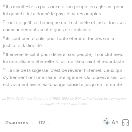
6
Il a manifesté sa puissance à son peuple en agissant pour
lui quand il lui a donné le pays d’autres peuples.
7
Tout ce qu’il fait témoigne qu’il est fidèle et juste, tous ses
commandements sont dignes de confiance,
8
ils sont bien établis pour toute éternité, fondés sur la
justice et la fidélité.
9
Il envoie le salut pour délivrer son peuple, il conclut avec
lui une alliance éternelle. C’est un Dieu saint et redoutable.
10
La clé de la sagesse, c’est de révérer l’Eternel. Ceux qui
s’y tiennent ont une saine intelligence. Qui observe ses lois
est vraiment avisé. Sa louange subsiste jusqu’en l’éternité.
La Bible Du Semeur Copyright © 1992, 1999 by Biblica, Inc.® Used by permission.
All rights reserved worldwide.
Psaumes
112