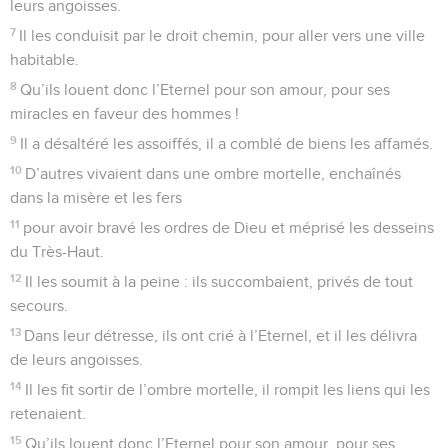
leurs angoisses.
7
Il les conduisit par le droit chemin, pour aller vers une ville
habitable.
8
Qu’ils louent donc l’Eternel pour son amour, pour ses
miracles en faveur des hommes !
9
Il a désaltéré les assoiffés, il a comblé de biens les affamés.
10
D’autres vivaient dans une ombre mortelle, enchaînés
dans la misère et les fers
11
pour avoir bravé les ordres de Dieu et méprisé les desseins
du Très-Haut.
12
Il les soumit à la peine : ils succombaient, privés de tout
secours.
13
Dans leur détresse, ils ont crié à l’Eternel, et il les délivra
de leurs angoisses.
14
Il les fit sortir de l’ombre mortelle, il rompit les liens qui les
retenaient.
15
Qu’ils louent donc l’Eternel pour son amour, pour ses