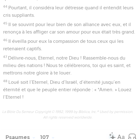
44
Pourtant, il considéra leur détresse quand il entendit leurs
cris suppliants.
45
Il se souvint pour leur bien de son alliance avec eux, et il
renonça à les affliger car son amour pour eux était très grand.
46
Il éveilla pour eux la compassion de tous ceux qui les
retenaient captifs.
47
Délivre-nous, Eternel, notre Dieu ! Rassemble-nous du
milieu des nations ! Nous te célébrerons, toi qui es saint, et
mettrons notre gloire à te louer.
48
Loué soit l’Eternel, Dieu d’Israël, d’éternité jusqu’en
éternité et que le peuple entier réponde : « *Amen. » Louez
l’Eternel !
La Bible Du Semeur Copyright © 1992, 1999 by Biblica, Inc.® Used by permission.
All rights reserved worldwide.
Psaumes
107