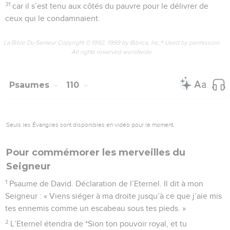
31
car il s’est tenu aux côtés du pauvre pour le délivrer de
ceux qui le condamnaient.
La Bible Du Semeur Copyright © 1992, 1999 by Biblica, Inc.® Used by permission.
All rights reserved worldwide.
Psaumes
110
Seuls les Évangiles sont disponibles en vidéo pour le moment.
Pour commémorer les merveilles du
Seigneur
1
Psaume de David. Déclaration de l’Eternel. Il dit à mon
Seigneur : « Viens siéger à ma droite jusqu’à ce que j’aie mis
tes ennemis comme un escabeau sous tes pieds. »
2
L’Eternel étendra de *Sion ton pouvoir royal, et tu