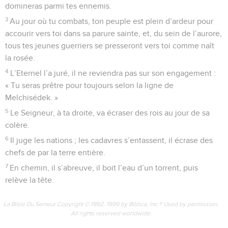
domineras parmi tes ennemis.
3
Au jour où tu combats, ton peuple est plein d’ardeur pour
accourir vers toi dans sa parure sainte, et, du sein de l’aurore,
tous tes jeunes guerriers se presseront vers toi comme naît
la rosée.
4
L’Eternel l’a juré, il ne reviendra pas sur son engagement :
« Tu seras prêtre pour toujours selon la ligne de
Melchisédek. »
5
Le Seigneur, à ta droite, va écraser des rois au jour de sa
colère.
6
Il juge les nations ; les cadavres s’entassent, il écrase des
chefs de par la terre entière.
7
En chemin, il s’abreuve, il boit l’eau d’un torrent, puis
relève la tête.
La Bible Du Semeur Copyright © 1992, 1999 by Biblica, Inc.® Used by permission.
All rights reserved worldwide.