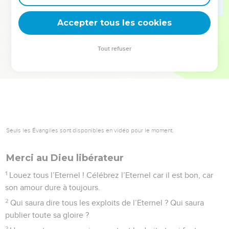
deviennent vos tremplins. Que vous guidiez un ministère, une
équipe, un groupe ou une famille, leur expérience est faite
Accepter tous les cookies
pour vous.
Tout refuser
Je découvre l’événement
Psaumes
106
Seuls les Évangiles sont disponibles en vidéo pour le moment.
Merci au Dieu libérateur
1
Louez tous l’Eternel ! Célébrez l’Eternel car il est bon, car
son amour dure à toujours.
2
Qui saura dire tous les exploits de l’Eternel ? Qui saura
publier toute sa gloire ?
3