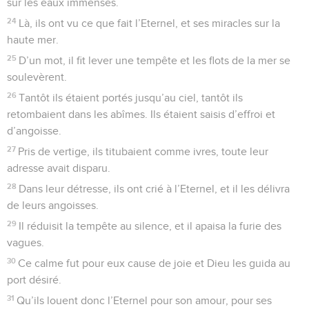
sur les eaux immenses.
24
Là, ils ont vu ce que fait l’Eternel, et ses miracles sur la
haute mer.
25
D’un mot, il fit lever une tempête et les flots de la mer se
soulevèrent.
26
Tantôt ils étaient portés jusqu’au ciel, tantôt ils
retombaient dans les abîmes. Ils étaient saisis d’effroi et
d’angoisse.
27
Pris de vertige, ils titubaient comme ivres, toute leur
adresse avait disparu.
28
Dans leur détresse, ils ont crié à l’Eternel, et il les délivra
de leurs angoisses.
29
Il réduisit la tempête au silence, et il apaisa la furie des
vagues.
30
Ce calme fut pour eux cause de joie et Dieu les guida au
port désiré.
31
Qu’ils louent donc l’Eternel pour son amour, pour ses