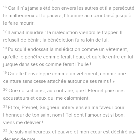
16
Car il n’a jamais été bon envers les autres et il a persécuté
le malheureux et le pauvre, l’homme au cœur brisé jusqu’à
le faire mourir.
17
Il aimait maudire : la malédiction viendra le frapper. Il
refusait de bénir : la bénédiction fuira loin de lui.
18
Puisqu’il endossait la malédiction comme un vêtement,
qu’elle le pénètre comme ferait l’eau, et qu’elle entre en lui
jusque dans ses os comme ferait l’huile !
19
Qu’elle l’enveloppe comme un vêtement, comme une
ceinture sans cesse attachée autour de ses reins ! »
20
Que ce soit ainsi, au contraire, que l’Eternel paie mes
accusateurs et ceux qui me calomnient.
21
Et toi, Eternel, Seigneur, interviens en ma faveur pour
l’honneur de ton saint nom ! Toi dont l’amour est si bon,
viens me délivrer !
22
Je suis malheureux et pauvre et mon cœur est déchiré au-
dedans de moi.