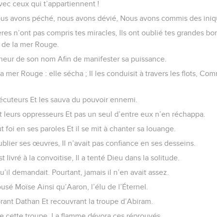
ec ceux qui t’appartiennent !
s avons péché, nous avons dévié, Nous avons commis des iniqu
res n’ont pas compris tes miracles, Ils ont oublié tes grandes bont
, de la mer Rouge.
onneur de son nom Afin de manifester sa puissance.
la mer Rouge : elle sécha ; Il les conduisit à travers les flots, C
rsécuteurs Et les sauva du pouvoir ennemi.
rt leurs oppresseurs Et pas un seul d’entre eux n’en réchappa.
t foi en ses paroles Et il se mit à chanter sa louange.
’oublier ses œuvres, Il n’avait pas confiance en ses desseins.
st livré à la convoitise, Il a tenté Dieu dans la solitude.
’il demandait. Pourtant, jamais il n’en avait assez.
ousé Moïse Ainsi qu’Aaron, l’élu de l’Éternel.
vorant Dathan Et recouvrant la troupe d’Abiram.
re cette troupe, La flamme dévora ces réprouvés.