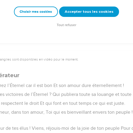
s décrets et qu’ils observent ses lois. Louez l’Éternel !
Accepter tous les cookies
Choisir mes cookies
© 2013 - 2010 BLF Editions
Tout refuser
vangiles sont disponibles en vidéo pour le moment.
érateur
rez l’Éternel car il est bon Et son amour dure éternellement !
es victoires de l’Éternel ? Qui publiera toute sa louange et toute 
espectent le droit Et qui font en tout temps ce qui est juste.
eur, dans ton amour, Toi qui es bienveillant envers ton peuple ! 
ur de tes élus ! Viens, réjouis-moi de la joie de ton peuple Pour 