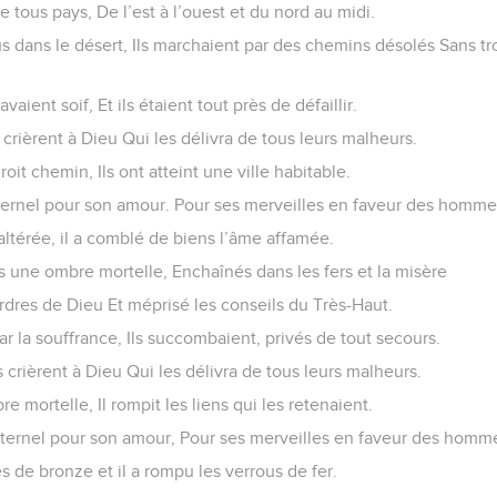
e tous pays, De l’est à l’ouest et du nord au midi.
s dans le désert, Ils marchaient par des chemins désolés Sans tr
 avaient soif, Et ils étaient tout près de défaillir.
s crièrent à Dieu Qui les délivra de tous leurs malheurs.
droit chemin, Ils ont atteint une ville habitable.
Éternel pour son amour. Pour ses merveilles en faveur des homme
e altérée, il a comblé de biens l’âme affamée.
s une ombre mortelle, Enchaînés dans les fers et la misère
ordres de Dieu Et méprisé les conseils du Très-Haut.
ar la souffrance, Ils succombaient, privés de tout secours.
s crièrent à Dieu Qui les délivra de tous leurs malheurs.
ombre mortelle, Il rompit les liens qui les retenaient.
’Éternel pour son amour, Pour ses merveilles en faveur des homme
tes de bronze et il a rompu les verrous de fer.