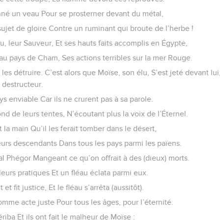
onné un veau Pour se prosterner devant du métal,
sujet de gloire Contre un ruminant qui broute de l’herbe !
eu, leur Sauveur, Et ses hauts faits accomplis en Égypte,
au pays de Cham, Ses actions terribles sur la mer Rouge.
les détruire. C’est alors que Moïse, son élu, S’est jeté devant lu
 destructeur.
ys enviable Car ils ne crurent pas à sa parole.
nd de leurs tentes, N’écoutant plus la voix de l’Éternel.
nt la main Qu’il les ferait tomber dans le désert,
 leurs descendants Dans tous les pays parmi les païens.
aal Phégor Mangeant ce qu’on offrait à des (dieux) morts.
r leurs pratiques Et un fléau éclata parmi eux.
et fit justice, Et le fléau s’arrêta (aussitôt).
omme acte juste Pour tous les âges, pour l’éternité.
ériba Et ils ont fait le malheur de Moïse :