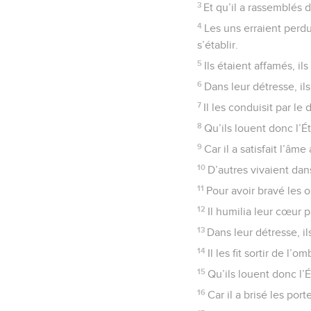
3
Et qu’il a rassemblés d
4
Les uns erraient perdu
s’établir.
5
Ils étaient affamés, ils
6
Dans leur détresse, il
7
Il les conduisit par le 
8
Qu’ils louent donc l’
9
Car il a satisfait l’âm
10
D’autres vivaient dan
11
Pour avoir bravé les 
12
Il humilia leur cœur p
13
Dans leur détresse, il
14
Il les fit sortir de l’
15
Qu’ils louent donc l
16
Car il a brisé les por