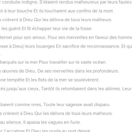
r conduite indigne, S’étaient rendus malheureux par leurs fautes
t à leur bouche Et ils touchaient aux confins de la mort.
s crièrent à Dieu Qui les délivra de tous leurs malheurs.
 les guérit Et fit échapper leur vie de la fosse.
’Éternel pour son amour, Pour ses merveilles en faveur des homme
cesse à Dieu) leurs louanges En sacrifice de reconnaissance, Et qu’
.
barqués sur la mer Pour travailler sur le vaste océan.
es œuvres de Dieu, De ses merveilles dans les profondeurs.
 une tempête Et les flots de la mer se soulevèrent.
rtés jusqu’aux cieux, Tantôt ils retombaient dans les abîmes. Leur
itubaient comme ivres, Toute leur sagesse avait disparu.
ls crièrent à Dieu Qui les délivra de tous leurs malheurs.
 au silence, Il apaisa les vagues en furie.
ec l’accalmie Et Dieu les guida au port désiré.