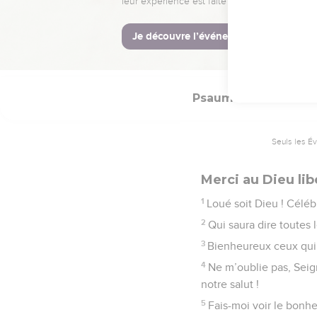
45
Pour qu’ils gardent se
Psaumes
106
Seuls les É
Merci au Dieu lib
1
Loué soit Dieu ! Céléb
2
Qui saura dire toutes l
3
Bienheureux ceux qui r
4
Ne m’oublie pas, Seign
notre salut !
5
Fais-moi voir le bonhe