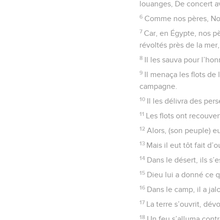
louanges, De concert av
6
Comme nos pères, Nou
7
Car, en Égypte, nos pè
révoltés près de la mer
8
Il les sauva pour l’h
9
Il menaça les flots de 
campagne.
10
Il les délivra des pe
11
Les flots ont recouve
12
Alors, (son peuple) eu
13
Mais il eut tôt fait d
14
Dans le désert, ils s’e
15
Dieu lui a donné ce qu
16
Dans le camp, il a jal
17
La terre s’ouvrit, dé
18
Un feu s’alluma cont