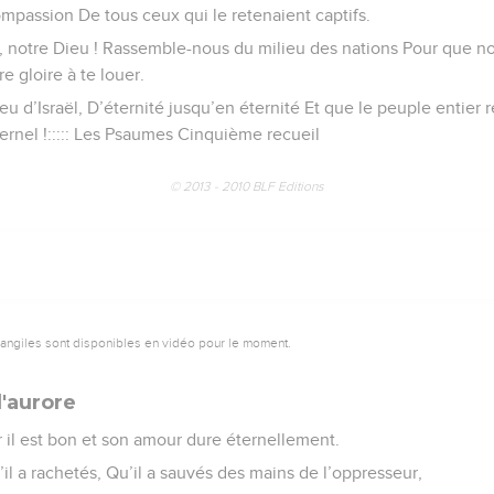
 compassion De tous ceux qui le retenaient captifs.
l, notre Dieu ! Rassemble-nous du milieu des nations Pour que no
e gloire à te louer.
Dieu d’Israël, D’éternité jusqu’en éternité Et que le peuple entie
Éternel !::::: Les Psaumes Cinquième recueil
© 2013 - 2010 BLF Editions
vangiles sont disponibles en vidéo pour le moment.
l'aurore
r il est bon et son amour dure éternellement.
il a rachetés, Qu’il a sauvés des mains de l’oppresseur,