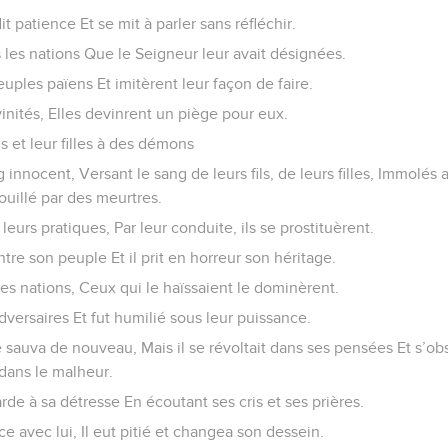
it patience Et se mit à parler sans réfléchir.
as les nations Que le Seigneur leur avait désignées.
euples païens Et imitèrent leur façon de faire.
vinités, Elles devinrent un piège pour eux.
fils et leur filles à des démons
g innocent, Versant le sang de leurs fils, de leurs filles, Immolés
ouillé par des meurtres.
 leurs pratiques, Par leur conduite, ils se prostituèrent.
ontre son peuple Et il prit en horreur son héritage.
 des nations, Ceux qui le haïssaient le dominèrent.
adversaires Et fut humilié sous leur puissance.
e sauva de nouveau, Mais il se révoltait dans ses pensées Et s’obst
dans le malheur.
arde à sa détresse En écoutant ses cris et ses prières.
nce avec lui, Il eut pitié et changea son dessein.