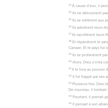
33
À cause d’eux, il perd
34
Ils ne détruisirent p
35
Ils se mêlèrent aux p
36
Ils adorèrent leurs di
37
Ils sacrifièrent leurs 
38
Et répandirent le san
Canaan. Et le pays fut s
39
Ils se profanèrent par
40
Alors, Dieu s’irrita c
41
Il le livra au pouvoir
42
Il fut frappé par ses 
43
Plusieurs fois, Dieu l
De nouveau, il tombait 
44
Pourtant, il prenait g
45
Il pensait à son allia