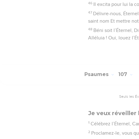
46
Il excita pour lui la
47
Délivre-nous, Éterne
saint nom Et mettre notr
48
Béni soit l’Éternel, 
Alléluia ! Oui, louez l’
Psaumes
107
Seuls les É
Je veux réveiller 
1
Célébrez l’Éternel, Ca
2
Proclamez-le, vous qu’