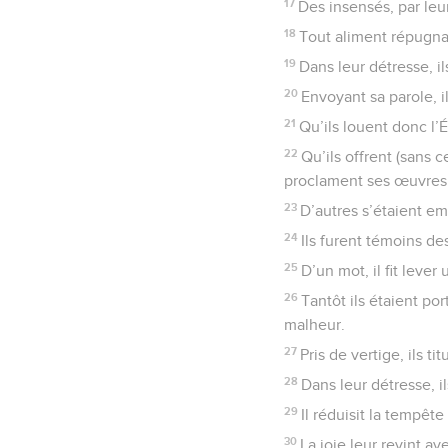
17
Des insensés, par leu
18
Tout aliment répugnai
19
Dans leur détresse, il
20
Envoyant sa parole, il
21
Qu’ils louent donc l
22
Qu’ils offrent (sans 
proclament ses œuvres
23
D’autres s’étaient em
24
Ils furent témoins d
25
D’un mot, il fit lever
26
Tantôt ils étaient po
malheur.
27
Pris de vertige, ils t
28
Dans leur détresse, i
29
Il réduisit la tempête
30
La joie leur revint av