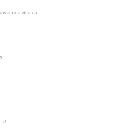
ouver une ville où
s !
s !