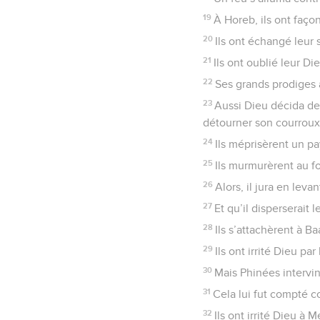
19
À Horeb, ils ont faç
20
Ils ont échangé leur 
21
Ils ont oublié leur Di
22
Ses grands prodiges 
23
Aussi Dieu décida de 
détourner son courroux
24
Ils méprisèrent un pa
25
Ils murmurèrent au fo
26
Alors, il jura en leva
27
Et qu’il disperserait
28
Ils s’attachèrent à B
29
Ils ont irrité Dieu pa
30
Mais Phinées intervint 
31
Cela lui fut compté c
32
Ils ont irrité Dieu à M