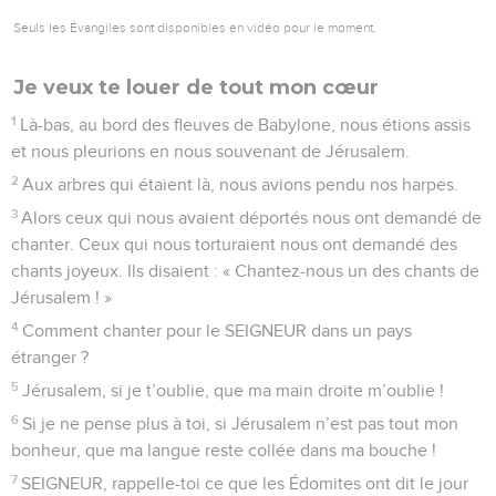
17
Il a frappé de grands rois. – Oui, son amour est pour
toujours !
18
Il a tué des rois puissants : – Oui, son amour est pour
toujours !
19
Sihon, roi des Amorites, – Oui, son amour est pour
toujours !
20
et Og, roi du Bachan. – Oui, son amour est pour toujours !
21
Il a donné leur pays en partage à son peuple, – Oui, son
amour est pour toujours !
22
il l’a donné en partage à Israël, son serviteur ! – Oui, son
amour est pour toujours !
23
Dans notre malheur, il a pensé à nous. – Oui, son amour
est pour toujours !
24
Il nous a délivrés de nos ennemis. – Oui, son amour est
pour toujours !
25
Il donne à manger à tous les êtres vivants. – Oui, son