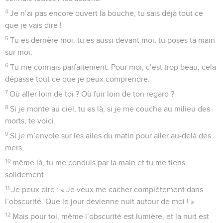
entendront les paroles de ta bouche.
5
Ils chanteront tes actions en disant : « La gloire du
SEIGNEUR est grande !
6
Le SEIGNEUR est là-haut, mais il voit les gens simples, et
les orgueilleux, il les reconnaît de loin. »
7
Si je suis très malheureux, tu me rends la vie malgré mes
ennemis en colère. Tu étends ta main et tu me sauves par ta
puissance.
8
Le SEIGNEUR finira ce qu’il a commencé pour moi.
SEIGNEUR, ton amour est pour toujours, n’abandonne pas
ceux que tes mains ont formés !
© Société biblique française – Bibli’O, 2000, avec autorisation. Pour vous procurer
une Bible imprimée, rendez-vous sur www.editionsbiblio.fr
Psaumes
139