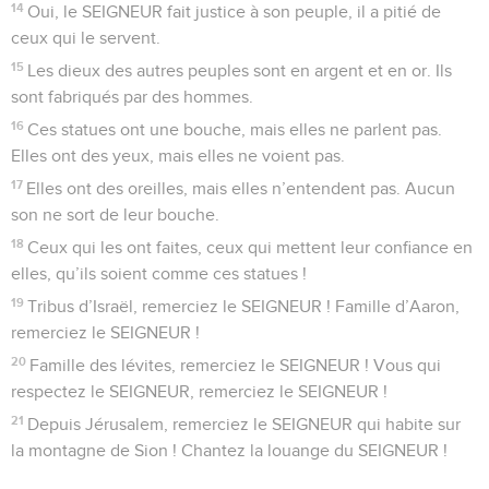
SEIGNEUR, chantez sa louange, vous ses serviteurs
2
qui vous tenez dans le temple du SEIGNEUR, dans les
cours de la maison de notre Dieu !
3
Chantez le SEIGNEUR, car il est bon, jouez pour son nom,
car il est aimable.
4
Le SEIGNEUR a choisi pour lui le peuple de Jacob, il a pris
Israël comme son trésor.
5
Oui, je le sais, le SEIGNEUR est grand, notre maître est au-
dessus de tous les dieux.
6
Le SEIGNEUR fait tout ce qu’il veut, dans le ciel et sur la
terre, dans les mers et dans les profondeurs.
7
Il soulève les nuages du bout du monde, il lance les éclairs
pour faire tomber la pluie, il tire le vent qu’il gardait en
réserve.
8
C’est le SEIGNEUR qui a frappé les fils aînés des Égyptiens,
les premiers-nés de leurs animaux.
9
Au milieu de toi, Égypte, il a agi de façon extraordinaire et