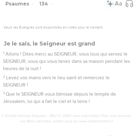
au roi que j’ai choisi.
18
Je couvrirai ses ennemis de honte, mais lui portera sur la
tête une couronne brillante. »
© Société biblique française – Bibli’O, 2000, avec autorisation. Pour vous procurer
une Bible imprimée, rendez-vous sur www.editionsbiblio.fr
Psaumes
133
Seuls les Évangiles sont disponibles en vidéo pour le moment.
Glorifiez le Seigneur, vous tous ses
serviteurs
1
Quel bonheur, quelle douceur pour des frères d’être
ensemble !
2
C’est comme l’huile parfumée sur la tête d’Aaron, qui