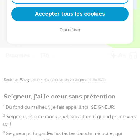
deviennent vos tremplins. Que vous guidiez un ministère, une
équipe, un groupe ou une famille, leur expérience est faite
Accepter tous les cookies
pour vous.
Tout refuser
Je découvre l’événement
Psaumes
129
Seuls les Évangiles sont disponibles en vidéo pour le moment.
Au fond de la détresse
1
Depuis ma jeunesse, on m’a beaucoup attaqué. Oui, Israël,
répète-le encore !
2
On m’a beaucoup attaqué depuis ma jeunesse, mais
personne n’a rien pu faire contre moi.
3