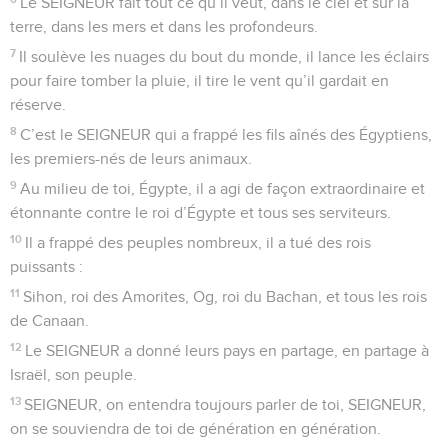
SEIGNEUR, vous qui vous tenez dans sa maison pendant les
heures de la nuit !
2
Levez vos mains vers le lieu saint et remerciez le
SEIGNEUR !
3
Que le SEIGNEUR vous bénisse depuis le temple de
Jérusalem, lui qui a fait le ciel et la terre !
© Société biblique française – Bibli’O, 2000, avec autorisation. Pour vous procurer
une Bible imprimée, rendez-vous sur www.editionsbiblio.fr
Psaumes
135
Seuls les Évangiles sont disponibles en vidéo pour le moment.
Merci au Sauveur d'Israël
1
Chantez la louange du SEIGNEUR ! Chantez le nom du