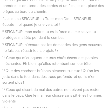
ennemis.
23
Ô Dieu, regarde au fond de mon cœur et connais-moi,
examine mes pensées et vois mes soucis.
24
Regarde si je suis sur un chemin dangereux, et conduis-
moi sur ton chemin, ce chemin qui est sûr pour toujours.
© Société biblique française – Bibli’O, 2000, avec autorisation. Pour vous procurer
une Bible imprimée, rendez-vous sur www.editionsbiblio.fr
Psaumes
140
Seuls les Évangiles sont disponibles en vidéo pour le moment.
Seigneur, veille sur mes paroles
1
Psaume de David, pris dans le livre du chef de chorale.