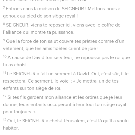
sur le sein de sa mère. Comme ce petit enfant, je suis calme
et tranquille.
3
Israël, attends le SEIGNEUR avec espoir, dès maintenant et
pour toujours !
© Société biblique française – Bibli’O, 2000, avec autorisation. Pour vous procurer
une Bible imprimée, rendez-vous sur www.editionsbiblio.fr
Psaumes
132
Seuls les Évangiles sont disponibles en vidéo pour le moment.
Qu'il est bon, pour des frères, d'être
ensemble
1
SEIGNEUR, souviens-toi de David et de toutes ses
souffrances.