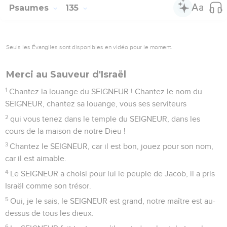
descend jusqu’à sa barbe, jusqu’au bord de ses vêtements.
3
C’est comme les gouttes de rosée de la montagne de
l’Hermon, qui descendent sur la colline, sur la colline de
Sion. C’est là que le SEIGNEUR donne sa bénédiction, la vie
pour toujours.
© Société biblique française – Bibli’O, 2000, avec autorisation. Pour vous procurer
une Bible imprimée, rendez-vous sur www.editionsbiblio.fr
Psaumes
134
Seuls les Évangiles sont disponibles en vidéo pour le moment.
Je le sais, le Seigneur est grand
1
Allons ! Dites merci au SEIGNEUR, vous tous qui servez le