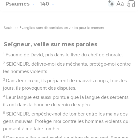
dans la profondeur de la terre, tu voyais tout, rien n’était
caché pour toi.
16
J’étais à peine formé, tu me voyais déjà ! Déjà, tu avais
écrit dans ton livre le nombre de jours que tu allais me
donner, et pourtant, aucun n’avait encore commencé !
17
Ô Dieu, tes pensées sont vraiment difficiles, elles sont si
nombreuses !
18
Comment les compter ? Elles sont plus nombreuses que
les grains de sable. Même si je les comptais toutes, je
n’arriverais pas à te comprendre !
19
Ô Dieu, si seulement tu faisais mourir les gens mauvais, si
tu chassais loin de moi les assassins !
20
Ils utilisent ton nom pour tromper les autres, ils s’en
servent pour faire du mal.
21
SEIGNEUR, je déteste ceux qui te détestent. Ceux qui
luttent contre toi me dégoûtent.
22
Je les déteste totalement, ils sont devenus pour moi des