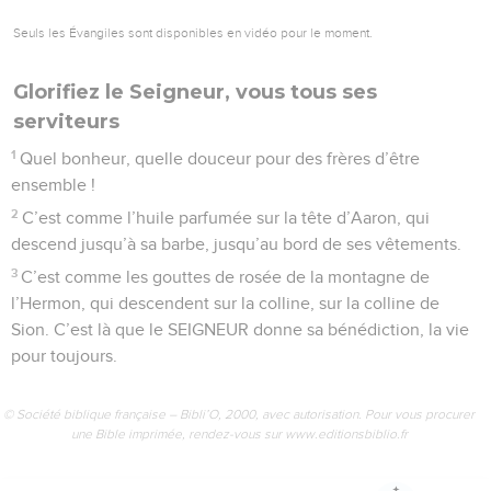
tu as choisi.
11
Le SEIGNEUR a fait un serment à David. Oui, c’est sûr, il le
respectera. Ce serment, le voici : « Je mettrai un de tes
enfants sur ton siège de roi.
12
Si tes fils gardent mon alliance et les ordres que je leur
donne, leurs enfants occuperont à leur tour ton siège royal
pour toujours. »
13
Oui, le SEIGNEUR a choisi Jérusalem, c’est là qu’il a voulu
habiter.
14
Il a dit : « Je me reposerai toujours ici. J’habiterai dans
cette ville, c’est elle que j’ai voulue.
15
Je remplirai de nourriture les greniers de Jérusalem, je
donnerai à manger à ses pauvres.
16
J’habillerai ses prêtres avec la force de mon salut, et ses
amis fidèles pousseront des cris de joie.
17
À Jérusalem, je ferai naître un roi puissant dans la famille
de David. Je préparerai une lampe allumée, un successeur