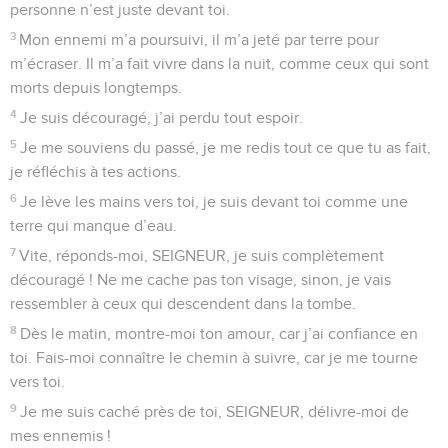
refuse. Pourtant, je veux continuer à prier malgré le mal
qu’ils font.
6
Quand on jettera leurs chefs contre un rocher, mes
ennemis verront que je disais la vérité.
7
Comme un sillon ouvre la terre au moment des labours, le
monde des morts s’ouvrira pour avaler leurs os répandus de
tous côtés.
8
Je tourne les yeux vers toi, Seigneur mon DIEU. Mon abri,
c’est toi : garde-moi en vie !
9
Protège-moi du piège que ces gens-là m’ont tendu, des
obstacles dressés par ceux qui font le mal !
10
Les gens mauvais tomberont dans leurs pièges, mais moi,
je pourrai passer.
© Société biblique française – Bibli’O, 2000, avec autorisation. Pour vous procurer
une Bible imprimée, rendez-vous sur www.editionsbiblio.fr