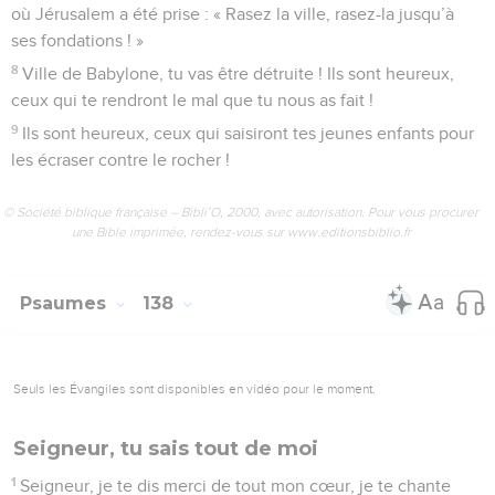
amour est pour toujours !
26
Dites merci au Dieu qui est au ciel ! – Oui, son amour est
pour toujours !
© Société biblique française – Bibli’O, 2000, avec autorisation. Pour vous procurer
une Bible imprimée, rendez-vous sur www.editionsbiblio.fr
Psaumes
137
Seuls les Évangiles sont disponibles en vidéo pour le moment.
Je veux te louer de tout mon cœur
1
Là-bas, au bord des fleuves de Babylone, nous étions assis
et nous pleurions en nous souvenant de Jérusalem.
2
Aux arbres qui étaient là, nous avions pendu nos harpes.
3
Alors ceux qui nous avaient déportés nous ont demandé de