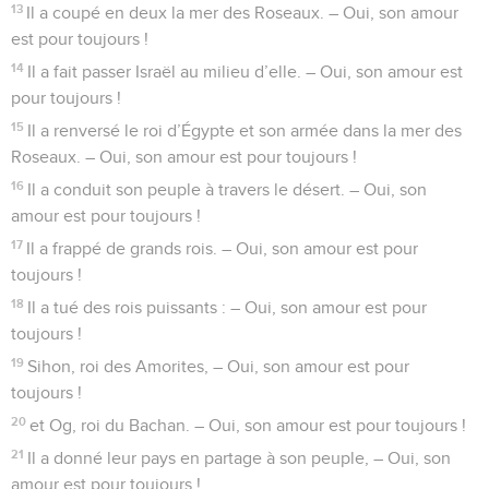
Assis au bord des fleuves à Babylone
1
Dites merci au SEIGNEUR, car il est bon ! – Oui, son amour
est pour toujours !
2
Dites merci à Dieu, le plus grand de tous les dieux ! – Oui,
son amour est pour toujours !
3
Dites merci au Seigneur, le plus puissant de tous les
maîtres ! – Oui, son amour est pour toujours !
4
Lui seul a fait des choses étonnantes ! – Oui, son amour est
pour toujours !
5
Il a fait le ciel avec sagesse. – Oui, son amour est pour
toujours !
6
Il a étendu la terre au-dessus de l’eau. – Oui, son amour est
pour toujours !
7
Il a fait les grandes lumières, – Oui, son amour est pour
toujours !
8
le soleil pour gouverner le jour, – Oui, son amour est pour