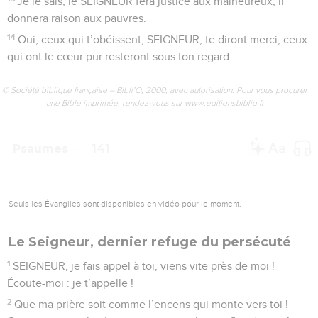
2
SEIGNEUR, délivre-moi des méchants, protège-moi contre
les hommes violents !
3
Dans leur cœur, ils préparent de mauvais coups, tous les
jours, ils provoquent des disputes.
4
Leur langue est aussi pointue que la langue des serpents,
ils ont dans la bouche du venin de vipère.
5
SEIGNEUR, empêche-moi de tomber entre les mains des
gens mauvais. Protège-moi contre les hommes violents qui
pensent à me faire tomber.
6
Des orgueilleux ont caché un piège devant moi. Pour me
prendre, ils ont tendu des cordes et un filet, ils ont placé des
pièges au bord du chemin.
7
J’ai dit au SEIGNEUR : « Tu es mon Dieu. SEIGNEUR,
écoute-moi quand je crie vers toi !
8
SEIGNEUR, mon maître, tu es la force qui me sauve, tu
protèges ma tête pendant le combat.
9
SEIGNEUR, n’écoute pas les demandes des gens mauvais,