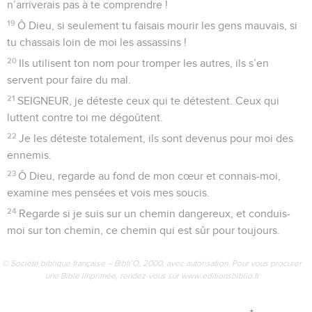
8
Si je monte au ciel, tu es là, si je me couche au milieu des
morts, te voici.
9
Si je m’envole sur les ailes du matin pour aller au-delà des
mers,
10
même là, tu me conduis par la main et tu me tiens
solidement.
11
Je peux dire : « Je veux me cacher complètement dans
l’obscurité. Que le jour devienne nuit autour de moi ! »
12
Mais pour toi, même l’obscurité est lumière, et la nuit est
claire comme le jour. Obscurité ou lumière, pour toi c’est la
même chose.
13
C’est toi qui as créé ma conscience, c’est toi qui m’as tissé
dans le ventre de ma mère.
14
SEIGNEUR, je te dis merci parce que tu m’as créé. Oui,
mon corps est étonnant et très beau. Ce que tu fais est
magnifique, je le reconnais.
15
Quand tu me formais dans le secret, quand tu me brodais