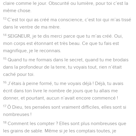
Seuls les Évangiles sont disponibles en vidéo pour le moment.
Prière d'un homme en butte aux calomnies
1
SEIGNEUR, tu regardes jusqu’au fond de mon cœur et tu
me connais.
2
Tu sais quand je m’assois et quand je me lève, longtemps à
l’avance, tu sais ce que je pense.
3
Tu sais quand je marche et quand je me couche, et tu
connais toutes mes actions.
4
Je n’ai pas encore ouvert la bouche, tu sais déjà tout ce
que je vais dire !
5
Tu es derrière moi, tu es aussi devant moi, tu poses ta main
sur moi.
6
Tu me connais parfaitement. Pour moi, c’est trop beau, cela
dépasse tout ce que je peux comprendre.
7
Où aller loin de toi ? Où fuir loin de ton regard ?