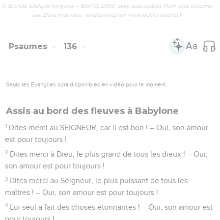
étonnante contre le roi d’Égypte et tous ses serviteurs.
10
Il a frappé des peuples nombreux, il a tué des rois
puissants :
11
Sihon, roi des Amorites, Og, roi du Bachan, et tous les rois
de Canaan.
12
Le SEIGNEUR a donné leurs pays en partage, en partage à
Israël, son peuple.
13
SEIGNEUR, on entendra toujours parler de toi, SEIGNEUR,
on se souviendra de toi de génération en génération.
14
Oui, le SEIGNEUR fait justice à son peuple, il a pitié de
ceux qui le servent.
15
Les dieux des autres peuples sont en argent et en or. Ils
sont fabriqués par des hommes.
16
Ces statues ont une bouche, mais elles ne parlent pas.
Elles ont des yeux, mais elles ne voient pas.
17
Elles ont des oreilles, mais elles n’entendent pas. Aucun
son ne sort de leur bouche.