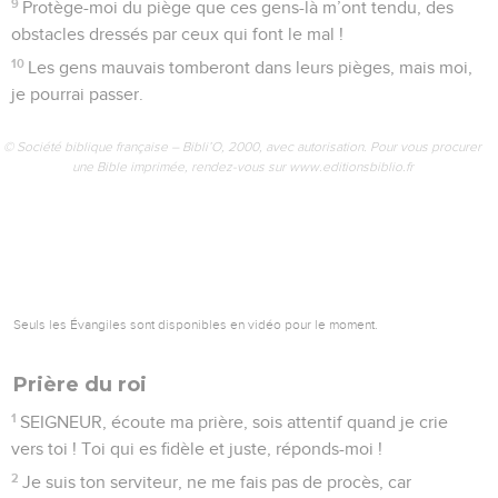
Psaumes
141
Seuls les Évangiles sont disponibles en vidéo pour le moment.
Le Seigneur, dernier refuge du persécuté
1
SEIGNEUR, je fais appel à toi, viens vite près de moi !
Écoute-moi : je t’appelle !
2
Que ma prière soit comme l’encens qui monte vers toi !
Que mes mains levées soient comme le sacrifice du soir !
3
SEIGNEUR, surveille ma bouche, garde la porte de mes
lèvres.
4
Ne laisse pas mon cœur dire des paroles méchantes, ni
faire du mal avec ceux qui font du mal. Je ne veux pas
participer à leurs plaisirs.
5
Quelqu’un qui obéit à Dieu peut me frapper et me corriger
par amitié. Mais les gestes d’amitié des gens mauvais, je les