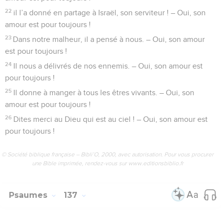
toujours !
9
la lune et les étoiles pour gouverner la nuit. – Oui, son
amour est pour toujours !
10
Il a fait mourir les fils aînés des Égyptiens. – Oui, son
amour est pour toujours !
11
Il a fait sortir d’Égypte Israël, son peuple. – Oui, son amour
est pour toujours !
12
Il a fait cela par sa grande puissance. – Oui, son amour est
pour toujours !
13
Il a coupé en deux la mer des Roseaux. – Oui, son amour
est pour toujours !
14
Il a fait passer Israël au milieu d’elle. – Oui, son amour est
pour toujours !
15
Il a renversé le roi d’Égypte et son armée dans la mer des
Roseaux. – Oui, son amour est pour toujours !
16
Il a conduit son peuple à travers le désert. – Oui, son
amour est pour toujours !