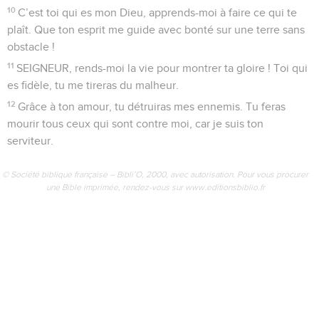
Seuls les Évangiles sont disponibles en vidéo pour le moment.
Prière du roi
1
SEIGNEUR, écoute ma prière, sois attentif quand je crie
vers toi ! Toi qui es fidèle et juste, réponds-moi !
2
Je suis ton serviteur, ne me fais pas de procès, car
personne n’est juste devant toi.
3
Mon ennemi m’a poursuivi, il m’a jeté par terre pour
m’écraser. Il m’a fait vivre dans la nuit, comme ceux qui sont
morts depuis longtemps.
4
Je suis découragé, j’ai perdu tout espoir.
5
Je me souviens du passé, je me redis tout ce que tu as fait,
je réfléchis à tes actions.
6