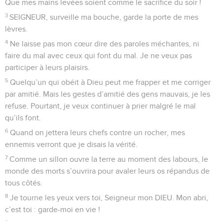
ne fais pas réussir leurs projets ! »
10
Ceux qui m’attaquent de tous côtés disent des paroles
méchantes. Eh bien, qu’elles retombent sur leur tête !
11
Que des charbons brûlants pleuvent sur eux ! Qu’on les
jette dans le feu, dans des trous profonds, et qu’ils n’en
sortent plus !
12
Ceux qui disent du mal des autres ne doivent pas rester
dans le pays. Que le malheur chasse sans pitié les hommes
violents !
13
Je le sais, le SEIGNEUR fera justice aux malheureux, il
donnera raison aux pauvres.
14
Oui, ceux qui t’obéissent, SEIGNEUR, te diront merci, ceux
qui ont le cœur pur resteront sous ton regard.
© Société biblique française – Bibli’O, 2000, avec autorisation. Pour vous procurer
une Bible imprimée, rendez-vous sur www.editionsbiblio.fr