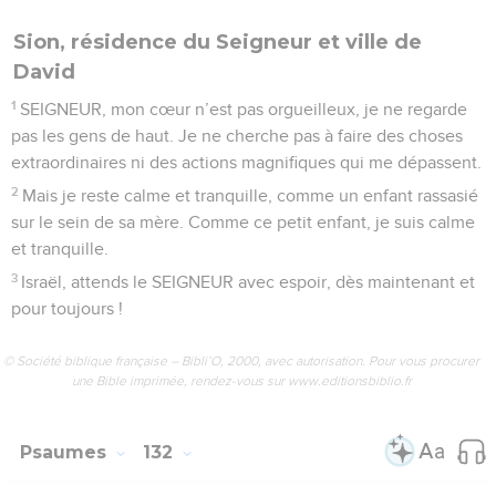
Seuls les Évangiles sont disponibles en vidéo pour le moment.
Seigneur, j'ai le cœur sans prétention
1
Du fond du malheur, je fais appel à toi, SEIGNEUR.
2
Seigneur, écoute mon appel, sois attentif quand je crie vers
toi !
3
Seigneur, si tu gardes les fautes dans ta mémoire, qui
pourra tenir debout ?
4
Mais toi, tu peux pardonner, et ainsi, on te respectera.
5
J’attends le SEIGNEUR, je l’attends de tout mon cœur, j’ai
confiance en sa parole.
6
Mon cœur attend plus sûrement le Seigneur qu’un veilleur
n’attend le matin, oui, plus qu’un veilleur n’attend le matin.
7
Peuple d’Israël, attends le SEIGNEUR avec espoir, car il est
bon, il peut te délivrer de mille manières.