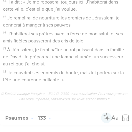
2
David a fait un serment au SEIGNEUR. Voici la promesse
qu’il a faite au Dieu puissant de Jacob :
3
« Je n’entrerai plus dans la tente où j’habite, je ne
coucherai plus dans mon lit.
4
Mes yeux ne se fermeront plus pour dormir, mes paupières
ne se reposeront plus.
5
Oui, je veux d’abord trouver une place pour le SEIGNEUR,
une maison pour le Dieu puissant de Jacob. »
6
Voici ce que nous avons appris : le coffre de l’alliance est à
Éfrata. Nous l’avons trouvé près de Yaar.
7
Entrons dans la maison du SEIGNEUR ! Mettons-nous à
genoux au pied de son siège royal !
8
SEIGNEUR, viens te reposer ici, viens avec le coffre de
l’alliance qui montre ta puissance.
9
Que la force de ton salut couvre tes prêtres comme d’un
vêtement, que tes amis fidèles crient de joie !
10
À cause de David ton serviteur, ne repousse pas le roi que