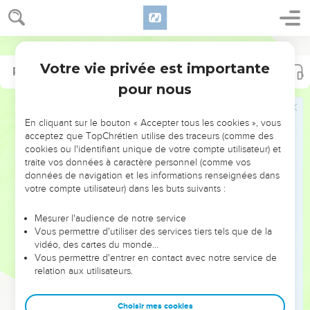
Votre vie privée est importante
Psaumes
143
pour nous
NE MANQUEZ PAS L’ÉVÉNEMENT
En cliquant sur le bouton « Accepter tous les cookies », vous
DE L’ANNÉE !
acceptez que TopChrétien utilise des traceurs (comme des
cookies ou l'identifiant unique de votre compte utilisateur) et
ET SI LEURS ERREURS POUVAIENT VOUS ÉVITER LES
traite vos données à caractère personnel (comme vos
VOTRES ?
données de navigation et les informations renseignées dans
votre compte utilisateur) dans les buts suivants :
On admire souvent les leaders pour leurs réussites, leur impact,
leur foi ou leur vision. Mais on voit moins les doutes, les erreurs
Mesurer l'audience de notre service
Vous permettre d'utiliser des services tiers tels que de la
et les saisons difficiles qu'ils ont traversés, alors même que ce
vidéo, des cartes du monde…
sont elles qui les ont façonnés.
Vous permettre d'entrer en contact avec notre service de
relation aux utilisateurs.
Dans cette conférence, leaders, entrepreneurs, et responsables
reviennent sur les erreurs marquantes de leur parcours et les
clés pour avancer avec plus de sagesse afin que leurs erreurs
Choisir mes cookies