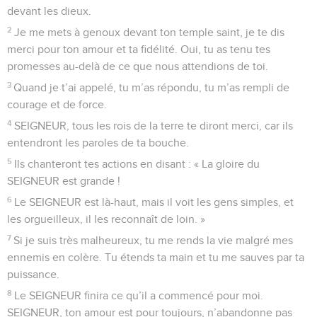
chanter. Ceux qui nous torturaient nous ont demandé des
chants joyeux. Ils disaient : « Chantez-nous un des chants de
Jérusalem ! »
4
Comment chanter pour le SEIGNEUR dans un pays
étranger ?
5
Jérusalem, si je t’oublie, que ma main droite m’oublie !
6
Si je ne pense plus à toi, si Jérusalem n’est pas tout mon
bonheur, que ma langue reste collée dans ma bouche !
7
SEIGNEUR, rappelle-toi ce que les Édomites ont dit le jour
où Jérusalem a été prise : « Rasez la ville, rasez-la jusqu’à
ses fondations ! »
8
Ville de Babylone, tu vas être détruite ! Ils sont heureux,
ceux qui te rendront le mal que tu nous as fait !
9
Ils sont heureux, ceux qui saisiront tes jeunes enfants pour
les écraser contre le rocher !
© Société biblique française – Bibli’O, 2000, avec autorisation. Pour vous procurer