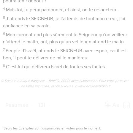
Sur mon dos, des laboureurs ont labouré, ils ont tracé
dessus de longs sillons.
4
Des gens mauvais nous tenaient prisonniers. Mais le
SEIGNEUR est fidèle, il a cassé leurs chaînes.
5
Les ennemis de Jérusalem, qu’ils soient couverts de honte
et qu’ils s’en aillent !
6
Qu’ils deviennent comme l’herbe des toits ! Elle n’a pas
encore fini de pousser, elle a déjà séché !
7
Celui qui la coupe ne remplit même pas une main, celui qui
la ramasse ne peut la tenir dans ses bras !
8
Les passants ne peuvent pas dire : « Que le SEIGNEUR
vous bénisse ! » Nous vous bénissons au nom du SEIGNEUR !
© Société biblique française – Bibli’O, 2000, avec autorisation. Pour vous procurer
une Bible imprimée, rendez-vous sur www.editionsbiblio.fr
Psaumes
130