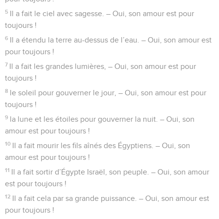
18
Ceux qui les ont faites, ceux qui mettent leur confiance en
elles, qu’ils soient comme ces statues !
19
Tribus d’Israël, remerciez le SEIGNEUR ! Famille d’Aaron,
remerciez le SEIGNEUR !
20
Famille des lévites, remerciez le SEIGNEUR ! Vous qui
respectez le SEIGNEUR, remerciez le SEIGNEUR !
21
Depuis Jérusalem, remerciez le SEIGNEUR qui habite sur
la montagne de Sion ! Chantez la louange du SEIGNEUR !
© Société biblique française – Bibli’O, 2000, avec autorisation. Pour vous procurer
une Bible imprimée, rendez-vous sur www.editionsbiblio.fr
Psaumes
136
Seuls les Évangiles sont disponibles en vidéo pour le moment.