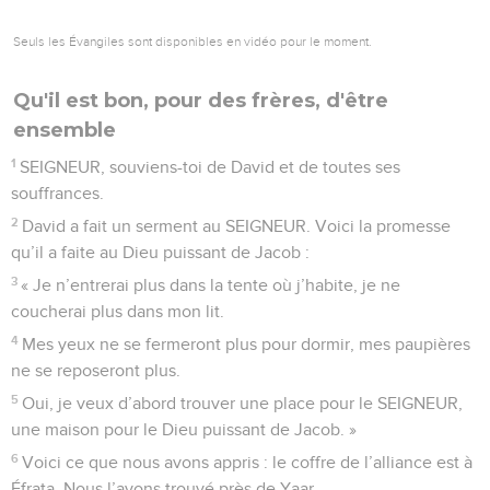
8
C’est lui qui délivrera Israël de toutes ses fautes.
© Société biblique française – Bibli’O, 2000, avec autorisation. Pour vous procurer
une Bible imprimée, rendez-vous sur www.editionsbiblio.fr
Psaumes
131
Seuls les Évangiles sont disponibles en vidéo pour le moment.
Sion, résidence du Seigneur et ville de
David
1
SEIGNEUR, mon cœur n’est pas orgueilleux, je ne regarde
pas les gens de haut. Je ne cherche pas à faire des choses
extraordinaires ni des actions magnifiques qui me dépassent.
2
Mais je reste calme et tranquille, comme un enfant rassasié