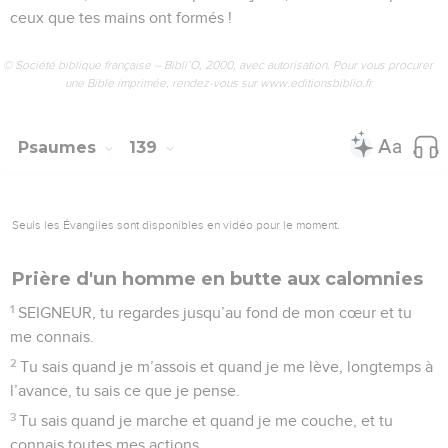
une Bible imprimée, rendez-vous sur www.editionsbiblio.fr
Psaumes
138
Seuls les Évangiles sont disponibles en vidéo pour le moment.
Seigneur, tu sais tout de moi
1
Seigneur, je te dis merci de tout mon cœur, je te chante
devant les dieux.
2
Je me mets à genoux devant ton temple saint, je te dis
merci pour ton amour et ta fidélité. Oui, tu as tenu tes
promesses au-delà de ce que nous attendions de toi.
3
Quand je t’ai appelé, tu m’as répondu, tu m’as rempli de
courage et de force.
4
SEIGNEUR, tous les rois de la terre te diront merci, car ils