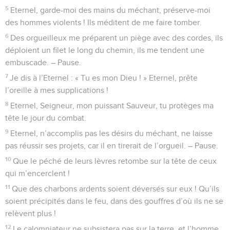
5
Eternel, garde-moi des mains du méchant, préserve-moi
des hommes violents ! Ils méditent de me faire tomber.
6
Des orgueilleux me préparent un piège avec des cordes, ils
déploient un filet le long du chemin, ils me tendent une
embuscade. – Pause.
7
Je dis à l’Eternel : « Tu es mon Dieu ! » Eternel, prête
l’oreille à mes supplications !
8
Eternel, Seigneur, mon puissant Sauveur, tu protèges ma
tête le jour du combat.
9
Eternel, n’accomplis pas les désirs du méchant, ne laisse
pas réussir ses projets, car il en tirerait de l’orgueil. – Pause.
10
Que le péché de leurs lèvres retombe sur la tête de ceux
qui m’encerclent !
11
Que des charbons ardents soient déversés sur eux ! Qu’ils
soient précipités dans le feu, dans des gouffres d’où ils ne se
relèvent plus !
12
Le calomniateur ne subsistera pas sur la terre, et l’homme