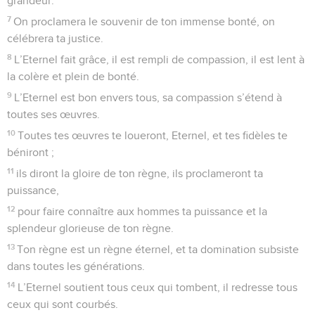
grandeur.
7
On proclamera le souvenir de ton immense bonté, on
célébrera ta justice.
8
L’Eternel fait grâce, il est rempli de compassion, il est lent à
la colère et plein de bonté.
9
L’Eternel est bon envers tous, sa compassion s’étend à
toutes ses œuvres.
10
Toutes tes œuvres te loueront, Eternel, et tes fidèles te
béniront ;
11
ils diront la gloire de ton règne, ils proclameront ta
puissance,
12
pour faire connaître aux hommes ta puissance et la
splendeur glorieuse de ton règne.
13
Ton règne est un règne éternel, et ta domination subsiste
dans toutes les générations.
14
L’Eternel soutient tous ceux qui tombent, il redresse tous
ceux qui sont courbés.