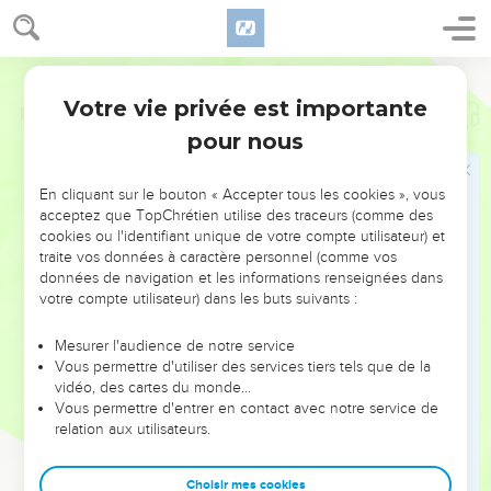
Votre vie privée est importante
Psaumes
135
pour nous
NE MANQUEZ PAS L’ÉVÉNEMENT
En cliquant sur le bouton « Accepter tous les cookies », vous
DE L’ANNÉE !
acceptez que TopChrétien utilise des traceurs (comme des
cookies ou l'identifiant unique de votre compte utilisateur) et
ET SI LEURS ERREURS POUVAIENT VOUS ÉVITER LES
traite vos données à caractère personnel (comme vos
VOTRES ?
données de navigation et les informations renseignées dans
votre compte utilisateur) dans les buts suivants :
On admire souvent les leaders pour leurs réussites, leur impact,
leur foi ou leur vision. Mais on voit moins les doutes, les erreurs
Mesurer l'audience de notre service
Vous permettre d'utiliser des services tiers tels que de la
et les saisons difficiles qu'ils ont traversés, alors même que ce
vidéo, des cartes du monde…
sont elles qui les ont façonnés.
Vous permettre d'entrer en contact avec notre service de
relation aux utilisateurs.
Dans cette conférence, leaders, entrepreneurs, et responsables
reviennent sur les erreurs marquantes de leur parcours et les
clés pour avancer avec plus de sagesse afin que leurs erreurs
Choisir mes cookies