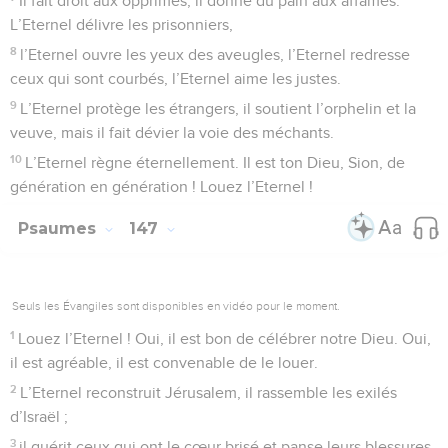
Il fait droit aux opprimés, il donne du pain aux affamés.
L’Eternel délivre les prisonniers,
8
l’Eternel ouvre les yeux des aveugles, l’Eternel redresse
ceux qui sont courbés, l’Eternel aime les justes.
9
L’Eternel protège les étrangers, il soutient l’orphelin et la
veuve, mais il fait dévier la voie des méchants.
10
L’Eternel règne éternellement. Il est ton Dieu, Sion, de
génération en génération ! Louez l’Eternel !
Psaumes
147
Seuls les Évangiles sont disponibles en vidéo pour le moment.
1
Louez l’Eternel ! Oui, il est bon de célébrer notre Dieu. Oui,
il est agréable, il est convenable de le louer.
2
L’Eternel reconstruit Jérusalem, il rassemble les exilés
d’Israël ;
3
il guérit ceux qui ont le cœur brisé et panse leurs blessures.