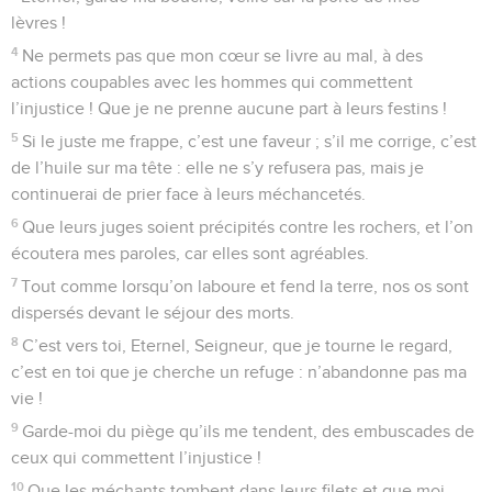
lèvres !
4
Ne permets pas que mon cœur se livre au mal, à des
actions coupables avec les hommes qui commettent
l’injustice ! Que je ne prenne aucune part à leurs festins !
5
Si le juste me frappe, c’est une faveur ; s’il me corrige, c’est
de l’huile sur ma tête : elle ne s’y refusera pas, mais je
continuerai de prier face à leurs méchancetés.
6
Que leurs juges soient précipités contre les rochers, et l’on
écoutera mes paroles, car elles sont agréables.
7
Tout comme lorsqu’on laboure et fend la terre, nos os sont
dispersés devant le séjour des morts.
8
C’est vers toi, Eternel, Seigneur, que je tourne le regard,
c’est en toi que je cherche un refuge : n’abandonne pas ma
vie !
9
Garde-moi du piège qu’ils me tendent, des embuscades de
ceux qui commettent l’injustice !
10
Que les méchants tombent dans leurs filets et que moi-