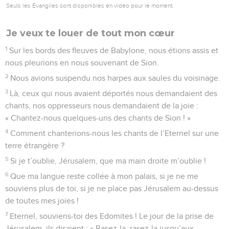
Seuls les Évangiles sont disponibles en vidéo pour le moment.
Je veux te louer de tout mon cœur
1
Sur les bords des fleuves de Babylone, nous étions assis et
nous pleurions en nous souvenant de Sion.
2
Nous avions suspendu nos harpes aux saules du voisinage.
3
Là, ceux qui nous avaient déportés nous demandaient des
chants, nos oppresseurs nous demandaient de la joie :
« Chantez-nous quelques-uns des chants de Sion ! »
4
Comment chanterions-nous les chants de l’Eternel sur une
terre étrangère ?
5
Si je t’oublie, Jérusalem, que ma main droite m’oublie !
6
Que ma langue reste collée à mon palais, si je ne me
souviens plus de toi, si je ne place pas Jérusalem au-dessus
de toutes mes joies !
7
Eternel, souviens-toi des Edomites ! Le jour de la prise de
Jérusalem, ils disaient : « Rasez-la, rasez-la jusqu’aux