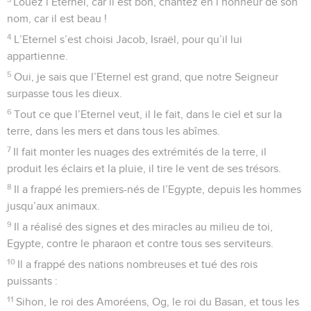
Louez l’Eternel, car il est bon, chantez en l’honneur de son
nom, car il est beau !
4
L’Eternel s’est choisi Jacob, Israël, pour qu’il lui
appartienne.
5
Oui, je sais que l’Eternel est grand, que notre Seigneur
surpasse tous les dieux.
6
Tout ce que l’Eternel veut, il le fait, dans le ciel et sur la
terre, dans les mers et dans tous les abîmes.
7
Il fait monter les nuages des extrémités de la terre, il
produit les éclairs et la pluie, il tire le vent de ses trésors.
8
Il a frappé les premiers-nés de l’Egypte, depuis les hommes
jusqu’aux animaux.
9
Il a réalisé des signes et des miracles au milieu de toi,
Egypte, contre le pharaon et contre tous ses serviteurs.
10
Il a frappé des nations nombreuses et tué des rois
puissants :
11
Sihon, le roi des Amoréens, Og, le roi du Basan, et tous les