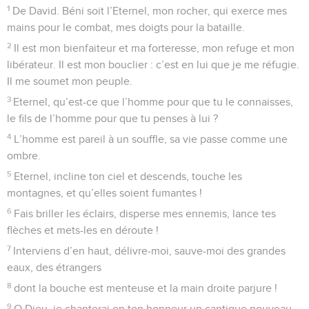
1
De David. Béni soit l’Eternel, mon rocher, qui exerce mes
mains pour le combat, mes doigts pour la bataille.
2
Il est mon bienfaiteur et ma forteresse, mon refuge et mon
libérateur. Il est mon bouclier : c’est en lui que je me réfugie.
Il me soumet mon peuple.
3
Eternel, qu’est-ce que l’homme pour que tu le connaisses,
le fils de l’homme pour que tu penses à lui ?
4
L’homme est pareil à un souffle, sa vie passe comme une
ombre.
5
Eternel, incline ton ciel et descends, touche les
montagnes, et qu’elles soient fumantes !
6
Fais briller les éclairs, disperse mes ennemis, lance tes
flèches et mets-les en déroute !
7
Interviens d’en haut, délivre-moi, sauve-moi des grandes
eaux, des étrangers
8
dont la bouche est menteuse et la main droite parjure !
9
O Dieu, je chanterai en ton honneur un cantique nouveau,