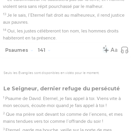
violent sera sans répit pourchassé par le malheur.
13
Je le sais, l’Eternel fait droit au malheureux, il rend justice
aux pauvres.
14
Oui, les justes célébreront ton nom, les hommes droits
habiteront en ta présence.
Psaumes
141
Seuls les Évangiles sont disponibles en vidéo pour le moment.
Le Seigneur, dernier refuge du persécuté
1
Psaume de David. Eternel, je fais appel à toi. Viens vite à
mon secours, écoute-moi quand je fais appel à toi !
2
Que ma prière soit devant toi comme de l’encens, et mes
mains tendues vers toi comme l’offrande du soir !
3
Eternel, garde ma bouche, veille sur la porte de mes