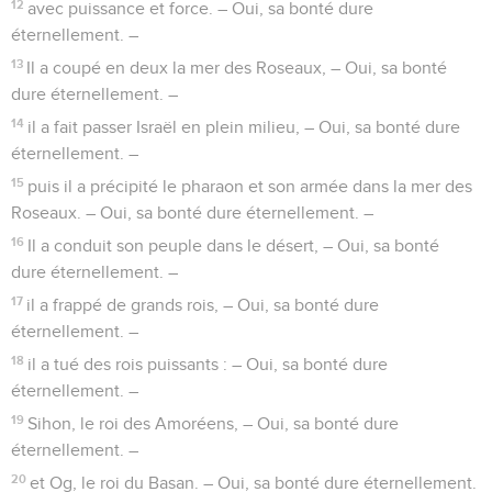
12
avec puissance et force. – Oui, sa bonté dure
éternellement. –
13
Il a coupé en deux la mer des Roseaux, – Oui, sa bonté
dure éternellement. –
14
il a fait passer Israël en plein milieu, – Oui, sa bonté dure
éternellement. –
15
puis il a précipité le pharaon et son armée dans la mer des
Roseaux. – Oui, sa bonté dure éternellement. –
16
Il a conduit son peuple dans le désert, – Oui, sa bonté
dure éternellement. –
17
il a frappé de grands rois, – Oui, sa bonté dure
éternellement. –
18
il a tué des rois puissants : – Oui, sa bonté dure
éternellement. –
19
Sihon, le roi des Amoréens, – Oui, sa bonté dure
éternellement. –
20
et Og, le roi du Basan. – Oui, sa bonté dure éternellement.