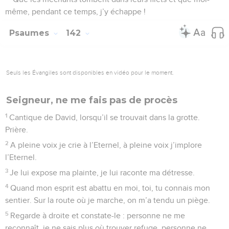
même, pendant ce temps, j’y échappe !
Psaumes
142
Seuls les Évangiles sont disponibles en vidéo pour le moment.
Seigneur, ne me fais pas de procès
1
Cantique de David, lorsqu’il se trouvait dans la grotte.
Prière.
2
A pleine voix je crie à l’Eternel, à pleine voix j’implore
l’Eternel.
3
Je lui expose ma plainte, je lui raconte ma détresse.
4
Quand mon esprit est abattu en moi, toi, tu connais mon
sentier. Sur la route où je marche, on m’a tendu un piège.
5
Regarde à droite et constate-le : personne ne me
reconnaît, je ne sais plus où trouver refuge, personne ne