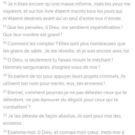
16
Je n’étais encore qu’une masse informe, mais tes yeux me
voyaient, et sur ton livre étaient inscrits tous les jours qui
m’étaient destinés avant qu’un seul d’entre eux n’existe.
17
Que tes pensées, ô Dieu, me semblent impénétrables !
Que leur nombre est grand !
18
Comment les compter ? Elles sont plus nombreuses que
les grains de sable. Je me réveille, et je suis encore avec toi.
19
O Dieu, si seulement tu faisais mourir le méchant !
Hommes sanguinaires, éloignez-vous de moi !
20
Ils parlent de toi pour appuyer leurs projets criminels, ils
utilisent ton nom pour mentir, eux, tes ennemis !
21
Eternel, comment pourrais-je ne pas détester ceux qui te
détestent, ne pas éprouver du dégoût pour ceux qui te
combattent ?
22
Je les déteste de façon absolue, ils sont pour moi des
ennemis.
23
Examine-moi, ô Dieu, et connais mon cœur, mets-moi à