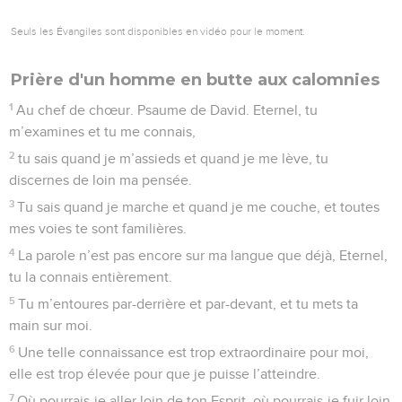
Seuls les Évangiles sont disponibles en vidéo pour le moment.
Prière d'un homme en butte aux calomnies
1
Au chef de chœur. Psaume de David. Eternel, tu
m’examines et tu me connais,
2
tu sais quand je m’assieds et quand je me lève, tu
discernes de loin ma pensée.
3
Tu sais quand je marche et quand je me couche, et toutes
mes voies te sont familières.
4
La parole n’est pas encore sur ma langue que déjà, Eternel,
tu la connais entièrement.
5
Tu m’entoures par-derrière et par-devant, et tu mets ta
main sur moi.
6
Une telle connaissance est trop extraordinaire pour moi,
elle est trop élevée pour que je puisse l’atteindre.
7
Où pourrais-je aller loin de ton Esprit, où pourrais-je fuir loin