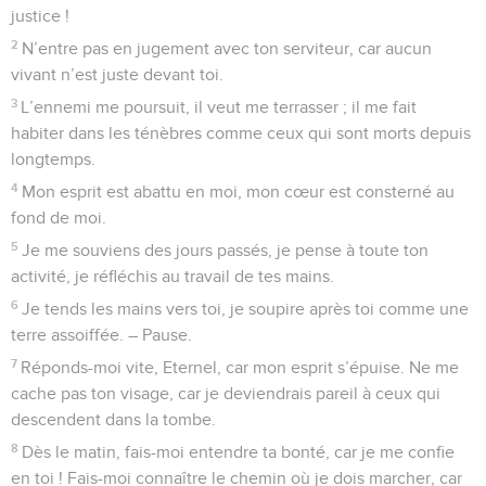
justice !
2
N’entre pas en jugement avec ton serviteur, car aucun
vivant n’est juste devant toi.
3
L’ennemi me poursuit, il veut me terrasser ; il me fait
habiter dans les ténèbres comme ceux qui sont morts depuis
longtemps.
4
Mon esprit est abattu en moi, mon cœur est consterné au
fond de moi.
5
Je me souviens des jours passés, je pense à toute ton
activité, je réfléchis au travail de tes mains.
6
Je tends les mains vers toi, je soupire après toi comme une
terre assoiffée. – Pause.
7
Réponds-moi vite, Eternel, car mon esprit s’épuise. Ne me
cache pas ton visage, car je deviendrais pareil à ceux qui
descendent dans la tombe.
8
Dès le matin, fais-moi entendre ta bonté, car je me confie
en toi ! Fais-moi connaître le chemin où je dois marcher, car