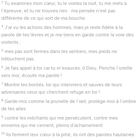
11
Ils sont sur nos pas, déjà ils nous entourent, ils nous épient
pour nous terrasser.
12
On dirait un lion avide de déchirer, un lionceau aux aguets
dans son repaire.
13
Lève-toi, Eternel, marche à leur rencontre, renverse-les,
délivre-moi des méchants par ton épée !
14
Délivre-moi des hommes par ta main, Eternel, des hommes
de ce monde ! Leur part est dans cette vie, et tu remplis leur
ventre de tes biens ; leurs enfants sont rassasiés, et ils laissent
leur superflu à leurs petits-enfants.
15
Quant à moi, couvert de justice, je te verrai ; dès le réveil, je
me rassasierai de ton image.
Psaumes
18
La gloire de Dieu dans l'univers. La loi du