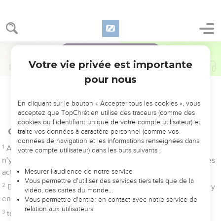
4
Tous ceux qui commettent l’injustice n’ont-ils aucune
connaissance ? Ils dévorent mon peuple, ils le prennent pour
Accepter tous les cookies
nourriture ; ils ne font pas appel à l’Eternel.
5
C’est alors qu’ils trembleront d’épouvante, car Dieu est au
Tout refuser
milieu des justes.
6
Vous bafouez l’espoir du malheureux ? Sachez que l’Eternel
est son refuge.
7
Oh ! qui accordera depuis Sion la délivrance à Israël ? Quand
l’Eternel rétablira son peuple, Jacob sera dans l’allégresse,
Israël se réjouira.
Psaumes
15
Joie d'un homme que Dieu a délivré de la
mort
1
Psaume de David. Eternel, qui séjournera dans ta tente ? Qui