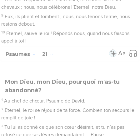
as mis sur sa tête une couronne d’or pur.
5
Il te demandait la vie, tu la lui as donnée ; tu prolonges ses
jours pour toujours et à perpétuité.
6
Sa gloire est grande à cause de ton secours ; tu places sur lui
éclat et splendeur.
7
Tu fais de lui pour toujours une source de bénédictions, tu le
combles de joie par ta présence.
8
Le roi se confie en l’Eternel ; grâce à la bonté du Très-Haut, il
n’est pas ébranlé.
9
Ta main atteindra tous tes ennemis, ta main droite frappera
ceux qui te détestent.
10
Tu feras d’eux une fournaise ardente, le jour où tu te
montreras ; l’Eternel les engloutira dans sa colère, et le feu les
dévorera.
11
Tu feras disparaître leur lignée de la terre et leur
descendance du milieu des hommes.
12
Ils ont projeté du mal contre toi, ils ont formé des complots,