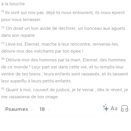
Seigneur
1
Au chef de chœur. Du serviteur de l’Eternel, de David. Il
adressa les paroles de ce chant à l’Eternel après qu’il l’eut
délivré de tous ses ennemis et de Saül. Il dit :
2
Je t’aime, Eternel, ma force,
3
Eternel, mon rocher, ma forteresse, mon libérateur, mon
Dieu, mon rocher où je trouve un abri, mon bouclier, la force
qui me sauve, mon rempart !
4
Loué soit l’Eternel ! Je crie à lui et je suis délivré de mes
ennemis.
5
Les liens de la mort m’avaient enserré, et les torrents
dévastateurs m’avaient épouvanté ;
6
les liens du séjour des morts m’avaient entouré, les pièges
de la mort m’avaient surpris.
7
Dans ma détresse, j’ai fait appel à l’Eternel, j’ai crié à mon
Dieu ; de son palais, il a entendu ma voix, mon cri est parvenu
à ses oreilles.