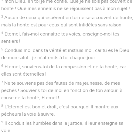
ceux qui gardent son alliance et ses commandements.
11
C’est à cause de ton nom, Eternel, que tu pardonneras ma
faute, car elle est grande.
12
Quel est l’homme qui craint l’Eternel ? L’Eternel lui montre la
voie qu’il doit choisir.
13
Son âme reposera dans le bonheur, et sa descendance
héritera le pays.
14
L’Eternel confie ses secrets à ceux qui le craignent, il leur
fait connaître son alliance.
15
Je tourne constamment les yeux vers l’Eternel, car il
dégagera mes pieds du piège.
16
Regarde-moi, aie pitié de moi, car je suis abandonné et
malheureux !
17
Les angoisses de mon cœur augmentent : délivre-moi de ma
détresse !
18
Vois ma misère et ma peine, et pardonne tous mes péchés !
19
Vois combien mes ennemis sont nombreux et de quelle