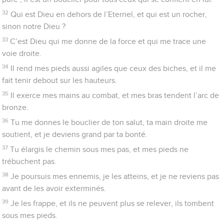
moi mes adversaires.
41
Tu mets mes ennemis en fuite devant moi, et je réduis au
silence ceux qui me détestent.
42
Ils crient, et personne pour les sauver ! Ils crient à l’Eternel,
et il ne leur répond pas !
43
Je les réduis en miettes, je les rends pareils à la poussière
que le vent emporte, je les balaie comme la boue des rues.
44
Tu me délivres des révoltes du peuple, tu me mets à la tête
des nations ; un peuple que je ne connaissais pas m’est
soumis.
45
Ils m’obéissent au premier ordre ; les étrangers me flattent,
46
les étrangers perdent courage, ils sortent en tremblant de
leurs forteresses.
47
L’Eternel est vivant ! Béni soit mon rocher ! Que l’on dise la
grandeur du Dieu de mon salut !
48
C’est le Dieu qui m’accorde la vengeance, qui me soumet
les peuples,