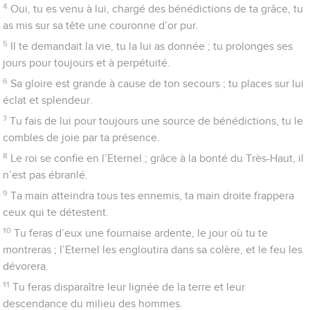
mais ils ne pourront rien faire,
13
car tu les mettras en fuite, avec ton arc tu tireras sur eux.
14
Lève-toi, Eternel, dans toute ta force ! Nous voulons chanter,
célébrer ta puissance.
Psaumes
22
Le Seigneur est mon berger
1
Au chef de chœur, sur la mélodie de « Biche de l’aurore ».
Psaume de David.
2
*Mon Dieu, mon Dieu, pourquoi m’as-tu abandonné ?
Pourquoi t’éloignes-tu sans me secourir, sans écouter mes
plaintes ?
3
Mon Dieu, je crie le jour, et tu ne réponds pas, la nuit, et je
ne trouve pas de repos.
4
Pourtant tu es le Saint, tu sièges au milieu des louanges