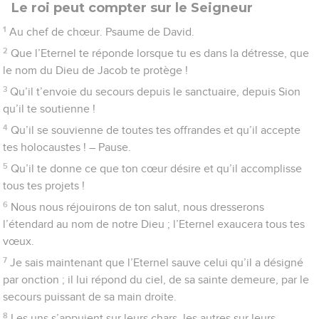
9
Eux, ils plient et tombent ; nous, nous tenons ferme, nous
restons debout.
10
Eternel, sauve le roi ! Réponds-nous, quand nous faisons
appel à toi !
Psaumes
21
Mon Dieu, mon Dieu, pourquoi m'as-tu
abandonné?
1
Au chef de chœur. Psaume de David.
2
Eternel, le roi se réjouit de ta force. Combien ton secours le
remplit de joie !
3
Tu lui as donné ce que son cœur désirait, et tu n’as pas
refusé ce que ses lèvres demandaient. – Pause.
4
Oui, tu es venu à lui, chargé des bénédictions de ta grâce, tu