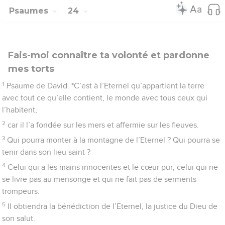
après toi, Dieu de Jacob ! – Pause.
7
Portes, élevez vos linteaux ! Elevez-vous, portes éternelles !
Que le roi de gloire fasse son entrée !
8
Qui est ce roi de gloire ? L’Eternel, si fort et si puissant,
l’Eternel puissant dans les combats !
9
Portes, élevez vos linteaux ! Elevez-les, portes éternelles !
Que le roi de gloire fasse son entrée !
10
Qui donc est ce roi de gloire ? L’Eternel, le maître de
l’univers : c’est lui le roi de gloire ! – Pause.
Psaumes
25
Un innocent fait appel à Dieu
1
De David. Eternel, je me tourne vers toi,
2
mon Dieu, en toi je me confie. Que je ne sois pas couvert de
honte ! Que mes ennemis ne se réjouissent pas à mon sujet !