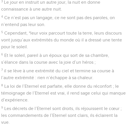
les jugements de l’Eternel sont vrais, ils sont tous justes.
11
Ils sont plus précieux que l’or, que beaucoup d’or fin ; ils
sont plus doux que le miel, même le miel qui coule des rayons.
12
Ton serviteur aussi est éclairé par eux ; pour celui qui les
respecte, la récompense est grande.
13
Qui discerne ses erreurs ? Pardonne-moi celles que j’ignore.
14
Préserve aussi ton serviteur du sentiment d’orgueil : qu’il ne
domine pas sur moi ! Alors je serai intègre, je ne commettrai
pas de grands péchés.
15
Fais bon accueil aux paroles de ma bouche et aux
sentiments de mon cœur, Eternel, mon rocher, toi qui me
rachètes !
Psaumes
20
Le roi peut compter sur le Seigneur