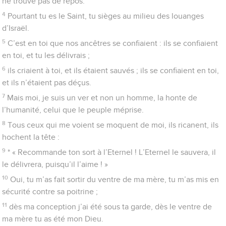
quand personne ne vient à mon secours !
13
De nombreux taureaux sont autour de moi, des taureaux du
Basan m’encerclent.
14
Ils ouvrent leur gueule contre moi, pareils au lion qui
déchire et rugit.
15
Mes forces s’en vont comme l’eau qui s’écoule, et tous mes
os se disloquent ; mon cœur est comme de la cire, il se liquéfie
au fond de moi.
16
Ma force se dessèche comme l’argile, et ma langue
s’attache à mon palais ; tu me réduis à la poussière de la mort.
17
Oui, des chiens m’environnent, une bande de scélérats
rôdent autour de moi ; ils ont percé mes mains et mes pieds.
18
Je pourrais compter tous mes os ; eux, ils observent, ils me
regardent,
19
*ils se partagent mes vêtements, ils tirent au sort mon habit.
20
Mais toi, Eternel, ne t’éloigne pas ! Toi qui es ma force,
viens vite à mon secours !