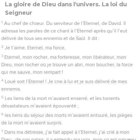
8
La terre a été ébranlée, elle a tremblé ; les fondements des
montagnes ont vacillé, ils ont été ébranlés, parce qu’il était
irrité.
9
Une fumée s’élevait de ses narines, et un feu dévorant sortait
de sa bouche, avec des charbons embrasés.
10
Il a incliné le ciel et il est descendu, une épaisse nuée sous
ses pieds.
11
Il était monté sur un chérubin, et il volait, il planait sur les
ailes du vent.
12
Il faisait des ténèbres sa retraite, sa tente autour de lui :
c’étaient des eaux obscures, de sombres nuages.
13
Une lumière éclatante le précédait, d’où provenaient ses
nuées, de la grêle et des charbons de feu.
14
L’Eternel a tonné dans le ciel, le Très-Haut a fait retentir sa
voix, avec la grêle et les charbons de feu.
15
Il a lancé ses flèches et dispersé mes ennemis, il a multiplié
les éclairs et les a mis en déroute.