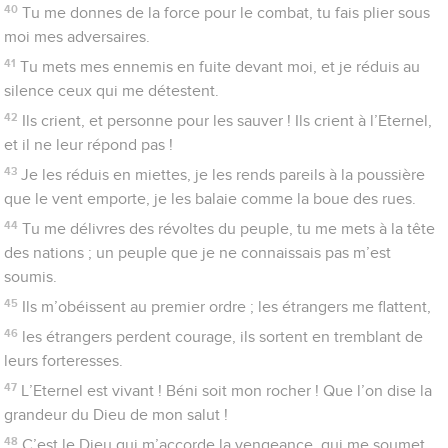
49
qui me délivre de mes ennemis ! Tu m’élèves au-dessus de
mes adversaires, tu me sauves de l’homme violent.
50
*C’est pourquoi je te louerai parmi les nations, Eternel, et je
chanterai à la gloire de ton nom.
51
Il accorde de grandes délivrances à son roi, il agit avec
bonté envers celui qu’il a désigné par onction, envers David et
sa descendance, pour toujours.
Psaumes
19
Prière pour le roi
1
Au chef de chœur. Psaume de David.
2
Le ciel raconte la gloire de Dieu et l’étendue révèle l’œuvre
de ses mains.
3
Le jour en instruit un autre jour, la nuit en donne
connaissance à une autre nuit.