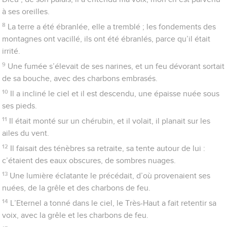
16
Le fond des océans est apparu, les fondements du monde
ont été découverts à ta menace, Eternel, au souffle de tes
narines.
17
Il est intervenu d’en haut, il m’a pris, il m’a retiré des grandes
eaux,
18
il m’a délivré de mon adversaire puissant, de mes ennemis
qui étaient plus forts que moi.
19
Ils m’avaient surpris lorsque j’étais dans la détresse, mais
l’Eternel a été mon appui.
20
Il m’a mis au large, il m’a sauvé, parce qu’il m’aime.
21
L’Eternel m’a récompensé de ma justice, il m’a traité
conformément à la pureté de mes mains,
22
car j’ai suivi les voies de l’Eternel, je n’ai pas été coupable
envers mon Dieu.
23
Toutes ses règles ont été devant moi et je ne me suis pas
écarté de ses prescriptions.