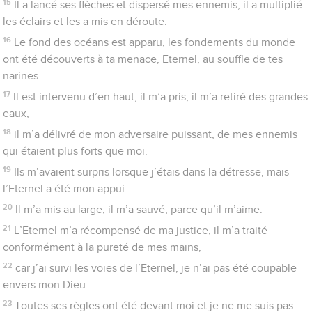
24
J’ai été intègre envers lui et je me suis tenu en garde contre
mon péché.
25
Alors l’Eternel m’a traité conformément à ma justice, à la
pureté qu’il a vue sur mes mains.
26
Avec celui qui est fidèle tu te montres fidèle, avec l’homme
intègre tu agis avec intégrité,
27
avec celui qui est pur tu te montres pur, et avec l’homme
faux tu te montres habile.
28
Tu sauves le peuple qui s’humilie, et tu abaisses les regards
hautains.
29
Oui, tu fais briller ma lumière. L’Eternel, mon Dieu, éclaire
mes ténèbres.
30
Avec toi je me précipite sur une troupe tout armée, avec
mon Dieu je franchis une muraille.
31
Les voies de Dieu sont parfaites, la parole de l’Eternel est
pure ; il est un bouclier pour tous ceux qui se confient en lui.
32
Qui est Dieu en dehors de l’Eternel, et qui est un rocher,