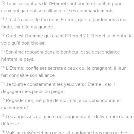
haine violente ils me poursuivent !
20
Garde mon âme et sauve-moi ! Que je ne sois pas couvert
de honte, car je cherche refuge auprès de toi.
21
Que l’intégrité et la droiture me protègent, car je mets mon
espérance en toi.
22
O Dieu, délivre Israël de toutes ses détresses !
Psaumes
27
Prière d'un homme qui voit la mort de près
1
De David. L’Eternel est ma lumière et mon salut : de qui
aurais-je peur ? L’Eternel est le soutien de ma vie : qui devrais-
je redouter ?
2
Quand des méchants s’avancent contre moi pour faire de
moi leur proie, ce sont eux, mes persécuteurs et mes ennemis,
qui trébuchent et tombent.