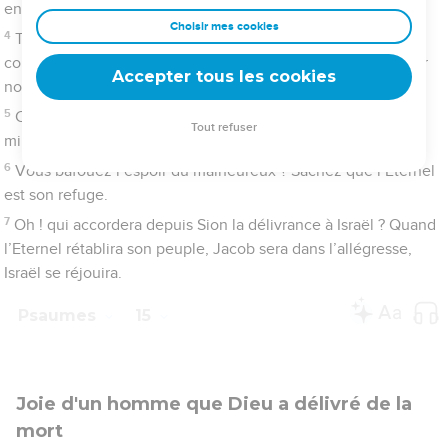
demeurera sur ta montagne sainte ?
2
Celui qui marche dans l’intégrité, pratique la justice et dit ce
qu’il pense vraiment.
3
Il ne calomnie pas avec sa langue, il ne fait pas de mal à son
semblable, et il ne jette pas le déshonneur sur son prochain.
4
Il regarde avec répulsion l’homme au comportement
méprisable, mais il honore ceux qui craignent l’Eternel. Il ne se
rétracte pas, s’il fait un serment à son préjudice,
5
il n’exige pas d’intérêt de son argent, et il n’accepte pas de
don contre l’innocent. Celui qui se conduit ainsi ne sera jamais
ébranlé.
Psaumes
16
Maintenant j'en appelle à toi
1
Hymne de David. Garde-moi, ô Dieu, car *je cherche refuge