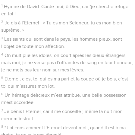
l’allégresse. Même mon corps reposera en sécurité,
10
car tu *n’abandonneras pas mon âme au séjour des morts, tu
ne permettras pas que ton bien-aimé connaisse la
décomposition.
11
Tu me fais connaître le sentier de la vie ; il y a d’abondantes
joies dans ta présence, un bonheur éternel à ta droite.
Psaumes
17
Un roi remercie Dieu après la victoire
1
Prière de David. Eternel, écoute la justice, sois attentif à mes
cris ! Prête l’oreille à ma prière : elle vient de lèvres sincères !
2
Que mon droit paraisse devant toi, que tes yeux voient où
est l’intégrité !
3
Tu examines mon cœur, tu le visites la nuit, tu me mets à