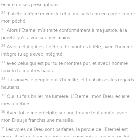
sinon notre Dieu ?
33
C’est Dieu qui me donne de la force et qui me trace une
voie droite.
34
Il rend mes pieds aussi agiles que ceux des biches, et il me
fait tenir debout sur les hauteurs.
35
Il exerce mes mains au combat, et mes bras tendent l’arc de
bronze.
36
Tu me donnes le bouclier de ton salut, ta main droite me
soutient, et je deviens grand par ta bonté.
37
Tu élargis le chemin sous mes pas, et mes pieds ne
trébuchent pas.
38
Je poursuis mes ennemis, je les atteins, et je ne reviens pas
avant de les avoir exterminés.
39
Je les frappe, et ils ne peuvent plus se relever, ils tombent
sous mes pieds.
40
Tu me donnes de la force pour le combat, tu fais plier sous