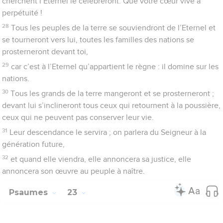
1
Psaume de David. L’Eternel est mon berger : je ne manquerai
de rien.
2
Il me fait prendre du repos dans des pâturages bien verts, il
me dirige près d’une eau paisible.
3
Il me redonne des forces, il me conduit dans les sentiers de
la justice à cause de son nom.
4
Même quand je marche dans la sombre vallée de la mort, je
ne redoute aucun mal car tu es avec moi. Ta conduite et ton
appui : voilà ce qui me réconforte.
5
Tu dresses une table devant moi, en face de mes
adversaires ; tu verses de l’huile sur ma tête et tu fais déborder
ma coupe.
6
Oui, le bonheur et la grâce m’accompagneront tous les jours
de ma vie et je reviendrai dans la maison de l’Eternel jusqu’à la
fin de mes jours.
Psaumes
24