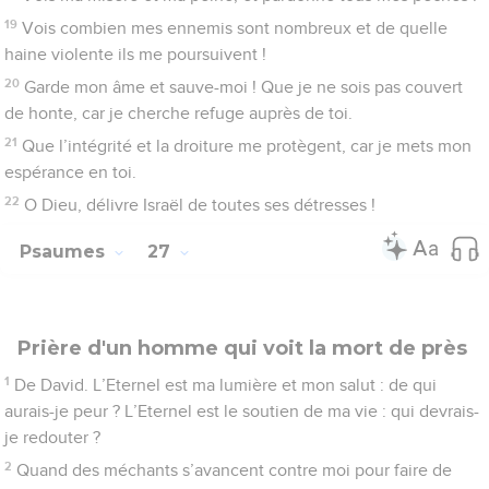
3
Si une armée prend position contre moi, mon cœur
n’éprouve aucune crainte. Si une guerre s’élève contre moi, je
reste malgré cela plein de confiance.
4
Je demande à l’Eternel une chose, que je désire
ardemment : je voudrais habiter toute ma vie dans la maison
de l’Eternel, pour contempler la beauté de l’Eternel et pour
admirer son temple,
5
car il me protégera dans son tabernacle, le jour du malheur, il
me cachera sous l’abri de sa tente, il m’élèvera sur un rocher.
6
Déjà ma tête se dresse au-dessus des ennemis qui
m’entourent. J’offrirai des sacrifices dans sa tente avec des cris
de joie, je chanterai, je célébrerai l’Eternel.
7
Eternel, écoute ma voix, car je fais appel à toi, aie pitié de
moi et exauce-moi !
8
Mon cœur dit de ta part : « Recherchez-moi ! » Je te
recherche, Eternel !
9