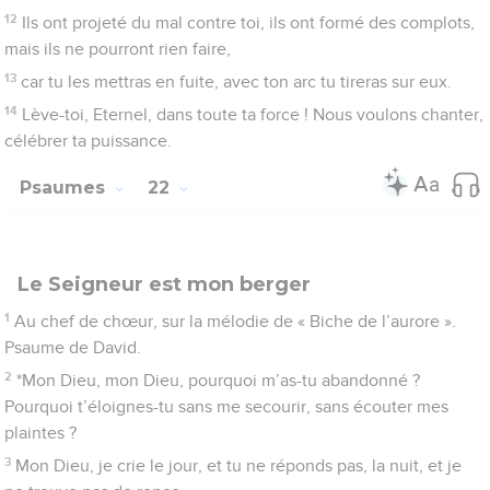
d’Israël.
5
C’est en toi que nos ancêtres se confiaient : ils se confiaient
en toi, et tu les délivrais ;
6
ils criaient à toi, et ils étaient sauvés ; ils se confiaient en toi,
et ils n’étaient pas déçus.
7
Mais moi, je suis un ver et non un homme, la honte de
l’humanité, celui que le peuple méprise.
8
Tous ceux qui me voient se moquent de moi, ils ricanent, ils
hochent la tête :
9
* « Recommande ton sort à l’Eternel ! L’Eternel le sauvera, il
le délivrera, puisqu’il l’aime ! »
10
Oui, tu m’as fait sortir du ventre de ma mère, tu m’as mis en
sécurité contre sa poitrine ;
11
dès ma conception j’ai été sous ta garde, dès le ventre de
ma mère tu as été mon Dieu.
12
Ne t’éloigne pas de moi quand la détresse est proche,