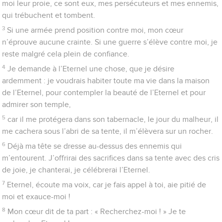
Ne me cache pas ton visage, ne repousse pas avec colère
ton serviteur ! Tu es mon secours : ne me laisse pas, ne
m’abandonne pas, Dieu de mon salut !
10
Même si mon père et ma mère viennent à m’abandonner,
l’Eternel m’accueillera.
11
Eternel, enseigne-moi ta voie, conduis-moi dans le sentier
de la droiture, à cause de mes ennemis.
12
Ne me livre pas à la merci de mes adversaires, car de faux
témoins s’attaquent à moi, des hommes qui ne respirent que la
violence.
13
Oh ! si je n’étais pas sûr de voir la bonté de l’Eternel au pays
des vivants…
14
Espère en l’Eternel ! Fortifie-toi et que ton cœur
s’affermisse ! Espère en l’Eternel !
Contenus
Versions
Commentaires
Strong
Dictionnaire