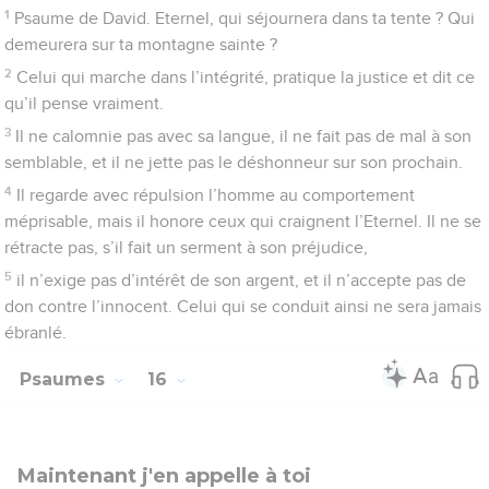
en toi !
2
Je dis à l’Eternel : « Tu es mon Seigneur, tu es mon bien
suprême. »
3
Les saints qui sont dans le pays, les hommes pieux, sont
l’objet de toute mon affection.
4
On multiplie les idoles, on court après les dieux étrangers,
mais moi, je ne verse pas d’offrandes de sang en leur honneur,
je ne mets pas leur nom sur mes lèvres.
5
Eternel, c’est toi qui es ma part et la coupe où je bois, c’est
toi qui m’assures mon lot.
6
Un héritage délicieux m’est attribué, une belle possession
m’est accordée.
7
Je bénis l’Eternel, car il me conseille ; même la nuit mon
cœur m’instruit.
8
*J’ai constamment l’Eternel devant moi ; quand il est à ma
droite, je ne suis pas ébranlé.
9
C’est pourquoi mon cœur est dans la joie, et mon esprit dans