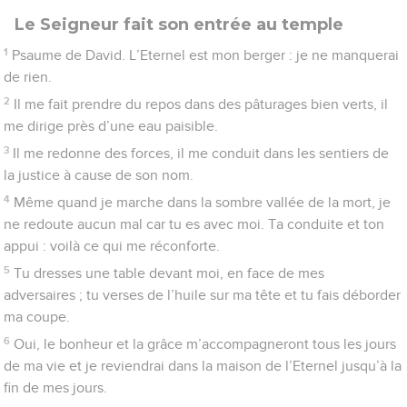
Fais-moi connaître ta volonté et pardonne
mes torts
1
Psaume de David. *C’est à l’Eternel qu’appartient la terre
avec tout ce qu’elle contient, le monde avec tous ceux qui
l’habitent,
2
car il l’a fondée sur les mers et affermie sur les fleuves.
3
Qui pourra monter à la montagne de l’Eternel ? Qui pourra se
tenir dans son lieu saint ?
4
Celui qui a les mains innocentes et le cœur pur, celui qui ne
se livre pas au mensonge et qui ne fait pas de serments
trompeurs.
5
Il obtiendra la bénédiction de l’Eternel, la justice du Dieu de
son salut.
6
Telle est la génération de ceux qui te cherchent, qui aspirent