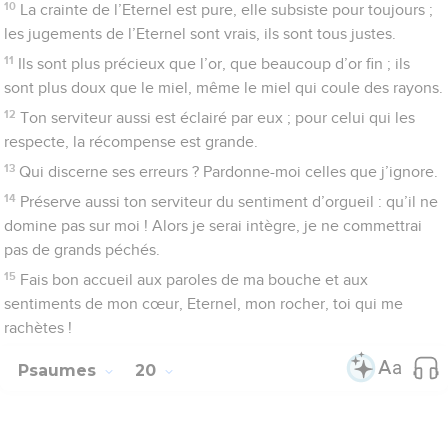
1
Au chef de chœur. Psaume de David.
2
Que l’Eternel te réponde lorsque tu es dans la détresse, que
le nom du Dieu de Jacob te protège !
3
Qu’il t’envoie du secours depuis le sanctuaire, depuis Sion
qu’il te soutienne !
4
Qu’il se souvienne de toutes tes offrandes et qu’il accepte
tes holocaustes ! – Pause.
5
Qu’il te donne ce que ton cœur désire et qu’il accomplisse
tous tes projets !
6
Nous nous réjouirons de ton salut, nous dresserons
l’étendard au nom de notre Dieu ; l’Eternel exaucera tous tes
vœux.
7
Je sais maintenant que l’Eternel sauve celui qu’il a désigné
par onction ; il lui répond du ciel, de sa sainte demeure, par le
secours puissant de sa main droite.
8
Les uns s’appuient sur leurs chars, les autres sur leurs
chevaux ; nous, nous célébrons l’Eternel, notre Dieu.