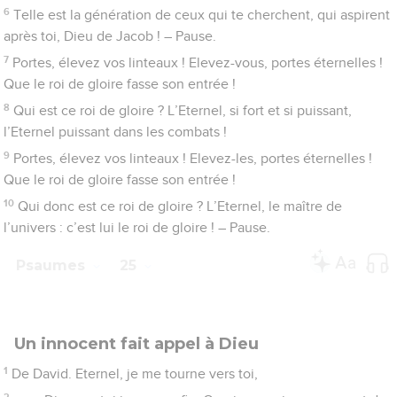
3
Aucun de ceux qui espèrent en toi ne sera couvert de honte,
mais la honte est pour ceux qui sont infidèles sans raison.
4
Eternel, fais-moi connaître tes voies, enseigne-moi tes
sentiers !
5
Conduis-moi dans ta vérité et instruis-moi, car tu es le Dieu
de mon salut : je m’attends à toi chaque jour.
6
Eternel, souviens-toi de ta compassion et de ta bonté, car
elles sont éternelles !
7
Ne te souviens pas des fautes de ma jeunesse, de mes
péchés ! Souviens-toi de moi en fonction de ton amour, à
cause de ta bonté, Eternel !
8
L’Eternel est bon et droit, c’est pourquoi il montre aux
pécheurs la voie à suivre.
9
Il conduit les humbles dans la justice, il leur enseigne sa
voie.
10
Tous les sentiers de l’Eternel sont bonté et fidélité pour