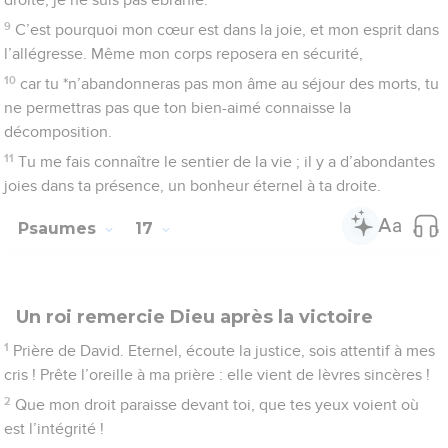
l’épreuve, et tu ne trouves rien : ma pensée n’est pas
différente de ce qui sort de ma bouche.
4
J’ai vu les actions des hommes, mais je reste fidèle à la
parole de tes lèvres et je me tiens en garde contre la voie des
violents ;
5
mes pas sont fermes dans tes sentiers, mes pieds ne
trébuchent pas.
6
Je fais appel à toi car tu m’exauces, ô Dieu. Penche l’oreille
vers moi, écoute ma parole !
7
Montre tes bontés, toi qui interviens et sauves de leurs
adversaires ceux qui cherchent refuge en toi !
8
Garde-moi comme la prunelle de l’œil, protège-moi à l’ombre
de tes ailes
9
contre les méchants qui me persécutent, contre mes
ennemis qui me cernent, pleins d’acharnement.
10
Ils ferment leur cœur à la pitié, ils ont des paroles hautaines
à la bouche.