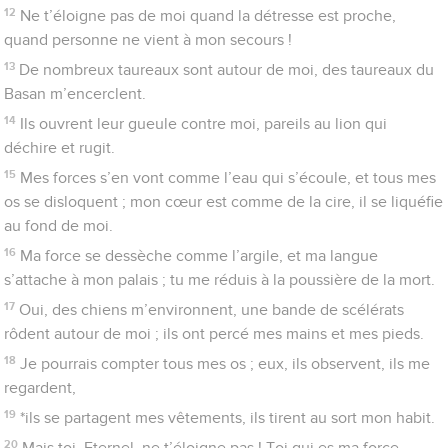
21
Protège mon âme contre l’épée, ma vie contre le pouvoir
des chiens !
22
Sauve-moi de la gueule du lion et des cornes du buffle ! Tu
m’as répondu !
23
*J’annoncerai ton nom à mes frères, je te célébrerai au
milieu de l’assemblée.
24
Vous qui craignez l’Eternel, louez-le ! Vous tous,
descendants de Jacob, honorez-le ! Tremblez devant lui, vous
tous, descendants d’Israël !
25
En effet, il ne méprise pas, il ne repousse pas le malheureux
dans sa misère et il ne lui cache pas son visage, mais il
l’écoute quand il crie à lui.
26
Tu seras dans la grande assemblée l’objet de mes louanges,
j’accomplirai mes vœux en présence de ceux qui te craignent.
27
Les malheureux mangeront et seront rassasiés, ceux qui
cherchent l’Eternel le célébreront. Que votre cœur vive à
perpétuité !