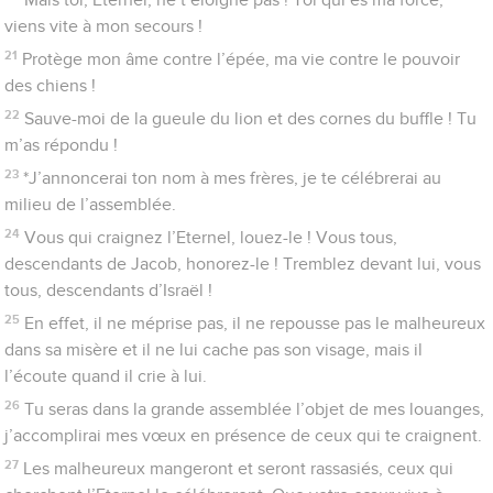
28
Tous les peuples de la terre se souviendront de l’Eternel et
se tourneront vers lui, toutes les familles des nations se
prosterneront devant toi,
29
car c’est à l’Eternel qu’appartient le règne : il domine sur les
nations.
30
Tous les grands de la terre mangeront et se prosterneront ;
devant lui s’inclineront tous ceux qui retournent à la poussière,
ceux qui ne peuvent pas conserver leur vie.
31
Leur descendance le servira ; on parlera du Seigneur à la
génération future,
32
et quand elle viendra, elle annoncera sa justice, elle
annoncera son œuvre au peuple à naître.
Psaumes
23
Le Seigneur fait son entrée au temple