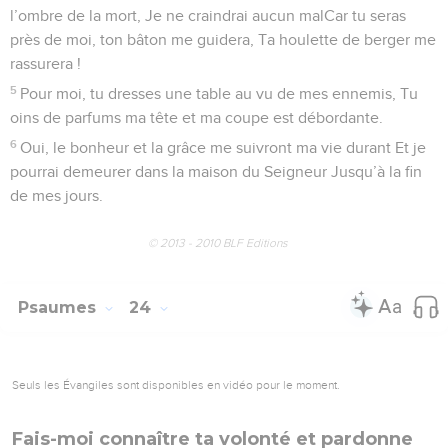
précaire se courbent devant lui.
31
Mais la postérité servira le Seigneur Et parlera de lui à la
génération qui viendra après elle.
32
Cette postérité publiera sa justice Et elle annoncera au
peuple qui naîtra les hauts faits du Seigneur.
© 2013 - 2010 BLF Editions
Psaumes
23
Seuls les Évangiles sont disponibles en vidéo pour le moment.
Le Seigneur fait son entrée au temple
1
Psaume de David. L’Éternel est mon Berger ! Je ne
manquerai de rien.
2