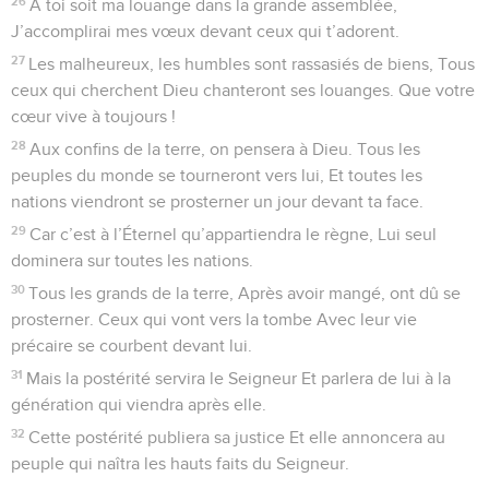
en moi.
16
Ma force est desséchée comme un tesson d’argile, Ma
langue colle à mon palais, Tu me fais retourner à la poussière
de la mort.
17
Des hordes de chiens m’environnent, La meute des
méchants m’assaille. Ils ont percé mes mains, mes pieds,
18
Je pourrais compter tous mes os ; ils me regardent, ils me
toisent,
19
Ils se partagent mes habits et tirent au sort ma tunique.
20
Mais toi, Seigneur, ne reste pas si loin ! Viens vite à mon
secours !
21
Sauve ma vie, arrache-la au glaive ! Protège-moi de la
fureur des chiens !
22
Délivre-moi du lion, de sa gueule ! Préserve-moi des
cornes des taureaux ! Oui, tu m’as répondu !
23
Je dirai à mes frères la gloire de ton nom, Je te célébrerai
dans la grande assemblée.