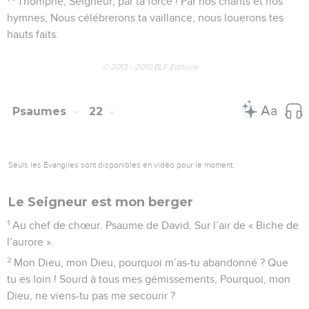
ton œuvre de salut, il exulte de joie.
3
Tu as pleinement satisfait le désir de son cœur, Tu ne lui as
pas refusé ce qu’il te demandait.
4
Tu as prévenu ses souhaits par des bénédictions. Sur sa
tête, tu as posé une couronne d’or.
5
Il t’avait demandé la vie, tu la lui as donnée Et tu vas
prolonger ses jours jusqu’en l’éternité.
6
Par ta victoire et ton appui, sa gloire s’est accrue, Grâce à
toi, il est revêtu de splendeur et d’honneur.
7
Tu fais de lui la source de bénédictions éternelles. Tu
combles son bonheur par la clarté de ta présence.
8
Car le roi met sa confiance en l’Éternel, son Dieu, Protégé
par sa bienveillance, il ne chancelle pas.
9
Tu vas frapper tes ennemis, atteindre tes rivaux.
10
Ils seront dans une fournaise quand tu apparaîtras. Dans sa
colère, le Seigneur les consumera tous.