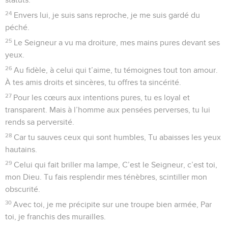
14
Au ciel, déchaînant la tempête, la foudre de Dieu retentit,
La voix du Dieu très-haut résonne parmi la grêle et dans le
feu.
15
Soudain, il décoche ses flèches pour disperser mes
ennemis. Au milieu d’un terrible orage, l’ennemi fuit de tous
côtés.
16
Alors, les fonds des eaux paraissent, ceux de la terre sont
à nu, Seigneur, à ta voix menaçante, au souffle de ton
ouragan.
17
Du ciel, sa main vient pour me prendre, Me retirer des
grandes eaux,
18
M’arracher à mes adversaires, à mes rivaux plus forts que
moi.
19
Ils m’attendaient au jour néfaste, mais le Seigneur fut mon
appui.
20
Il m’a délivré de l’angoisse, il m’a sauvé car il m’aimait.
21
Oui, le Seigneur a bien voulu me traiter selon sa justice, Il