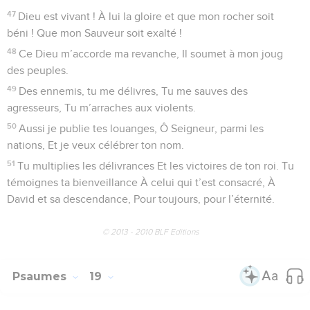
soutient. Je suis fort par ta bienveillance.
37
Avec toi, sûrement, j’avance, mes jambes ne fléchissent
pas.
38
Je pourchasse mes adversaires, je les rattrape et les
détruis.
39
Je frappe : aucun ne se relève, ils sont étendus sous mes
pieds.
40
C’est toi qui me ceins de puissance, tu fais plier mes
agresseurs.
41
Tu mets mes ennemis en fuite, ceux qui m’en veulent sont
perdus.
42
Ils crient, mais n’ont point de Sauveur ; Le Seigneur ne
leur répond pas.
43
Je les broie, les réduis en poudre, Je les balaie comme la
boue.
44
En face d’un peuple en révolte, C’est toi qui me fais