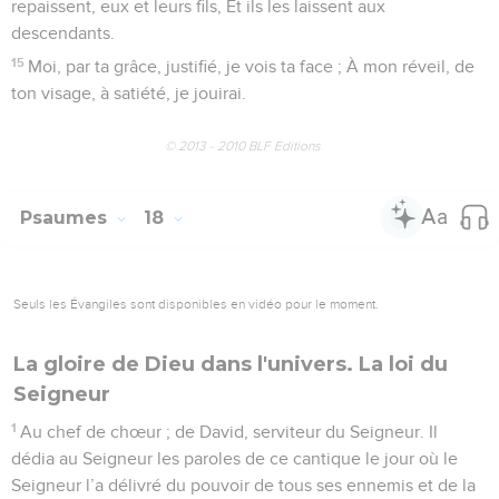
5
Mes pas sont fermes dans tes sentiers, Je suis tes traces
sans chanceler.
6
Dieu, je t’appelle car tu m’entends. Prête l’oreille, écoute-
moi !
7
Fais resplendir l’immensité de ta bonté. Toi qui délivres des
assaillants ceux qui s’abritent sous ta droite.
8
Veille sur moi comme tu veilles sur la prunelle de tes deux
yeux, Et, sous tes ailes, abrite-moi
9
Loin des coupables qui m’ont pillé, Des adversaires qui
m’environnent et s’acharnent contre mon âme !
10
Leur embonpoint les endurcit Et leurs richesses ferment
leur cœur. Leur bouche parle avec hauteur.
11
Ils me poursuivent ; à chaque pas, ils se rapprochent et les
voilà : Leurs yeux me fixent car ils voudraient me terrasser.
12
Ils sont semblables à un lion, la gueule ouverte, prêt à
tuer. Ou à des fauves en embuscade dans leur fourré.
13
Oh ! Viens, Seigneur, affronte-les ! Courbe leur nuque, et,