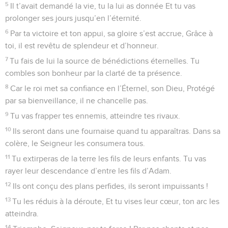
dans le nom de Dieu, Nous nous en souvenons.
9
Ils fléchissent, ils tombent, Et nous restons debout.
10
Oui, donne la victoire à notre roi, Seigneur, Et veuille le
sauver ! Réponds-nous et exauce lorsque nous t’invoquons !
© 2013 - 2010 BLF Editions
Psaumes
21
Seuls les Évangiles sont disponibles en vidéo pour le moment.
Mon Dieu, mon Dieu, pourquoi m'as-tu
abandonné?
1
Au chef de chœur. Cantique de David.
2
Seigneur, le roi se réjouit de ta (grande) puissance ; Devant