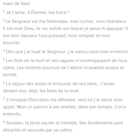
par ton glaive, délivre-moi ! Sauve mon âme de ces
méchants !
14
Par ta puissance, ô, mon Seigneur, protège-moi contre ces
hommes ! Ils sont esclaves de cette vie, les joies du monde,
voilà leur part, Car tu les combles de tous tes biens. Ils s’en
repaissent, eux et leurs fils, Et ils les laissent aux
descendants.
15
Moi, par ta grâce, justifié, je vois ta face ; À mon réveil, de
ton visage, à satiété, je jouirai.
© 2013 - 2010 BLF Editions
Psaumes
18
Seuls les Évangiles sont disponibles en vidéo pour le moment.