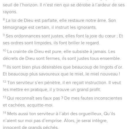
© 2013 - 2010 BLF Editions
Psaumes
19
Seuls les Évangiles sont disponibles en vidéo pour le moment.
Prière pour le roi
1
Au chef de chœur. Cantique de David.
2
Les cieux magnifient la gloire du Dieu fort (du Créateur).
L’œuvre de ses mains éclate partout dans le firmament.
3
La connaissance en ruisselle d’un jour jusqu’à l’autre jour.
La nuit à la nuit révèle ce qu’elle a appris (de lui).
4
Ce ne sont pas des paroles, ce ne sont point des discours,
Ni des voix qu’on puisse entendre.