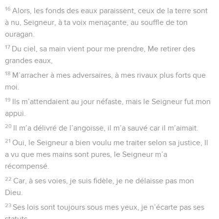
devant moi, déjà, les filets de la mort.
7
J’invoquai Dieu dans ma détresse, vers lui j’ai lancé mon
appel. Mon cri parvint à ses oreilles, dans son temple, il m’a
entendu.
8
Soudain, la terre oscille et tremble, Ses fondements sont
ébranlés et secoués par sa colère.
9
Fumées et tourbillons de flammes jaillissent hors de ses
narines, Sa bouche lance des éclairs et des charbons
incandescents.
10
Il descend, et les cieux s’inclinent, l’obscurité est à ses
pieds.
11
Un chérubin est sa monture, il vole sur l’aile du vent.
12
Il s’enveloppe de ténèbres et se cache dans leurs replis,
Dans l’obscurité de la pluie et dans des nuages opaques.
13
Devant l’éclat de sa présence, s’allument de brillants
éclairs, Ses nuées viennent et déferlent, lançant grêle et
gerbes de feu.