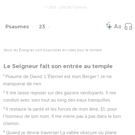
24
Vous tous qui craignez Dieu, célébrez-le ! Descendants
de Jacob, honorez-le ! Descendants d’Israël, vénérez-le !
25
Il n’a pas méprisé l’humiliation du pauvre, il n’a pas
détourné devant lui son visage, mais il a écouté le cri lancé
vers lui.
26
À toi soit ma louange dans la grande assemblée,
J’accomplirai mes vœux devant ceux qui t’adorent.
27
Les malheureux, les humbles sont rassasiés de biens, Tous
ceux qui cherchent Dieu chanteront ses louanges. Que votre
cœur vive à toujours !
28
Aux confins de la terre, on pensera à Dieu. Tous les
peuples du monde se tourneront vers lui, Et toutes les
nations viendront se prosterner un jour devant ta face.
29
Car c’est à l’Éternel qu’appartiendra le règne, Lui seul
dominera sur toutes les nations.
30
Tous les grands de la terre, Après avoir mangé, ont dû se
prosterner. Ceux qui vont vers la tombe Avec leur vie