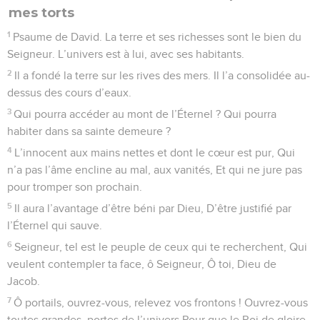
Il me laisse reposer sur des gazons verdoyants. Il me
conduit avec soin tout au long des eaux tranquilles.
3
Il restaure la santé et les forces de mon âme, Et, pour
l’honneur de son nom, Il me mène pas à pas dans le bon
chemin.
4
Quand je devrai traverser La vallée obscure où plane
l’ombre de la mort, Je ne craindrai aucun malCar tu seras
près de moi, ton bâton me guidera, Ta houlette de berger me
rassurera !
5
Pour moi, tu dresses une table au vu de mes ennemis, Tu
oins de parfums ma tête et ma coupe est débordante.
6
Oui, le bonheur et la grâce me suivront ma vie durant Et je
pourrai demeurer dans la maison du Seigneur Jusqu’à la fin
de mes jours.
© 2013 - 2010 BLF Editions