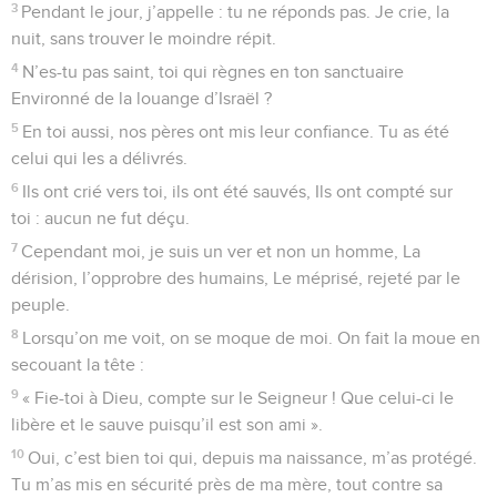
11
Tu extirperas de la terre les fils de leurs enfants. Tu vas
rayer leur descendance d’entre les fils d’Adam.
12
Ils ont conçu des plans perfides, ils seront impuissants !
13
Tu les réduis à la déroute, Et tu vises leur cœur, ton arc les
atteindra.
14
Triomphe, Seigneur, par ta force ! Par nos chants et nos
hymnes, Nous célébrerons ta vaillance, nous louerons tes
hauts faits.
© 2013 - 2010 BLF Editions
Psaumes
22
Seuls les Évangiles sont disponibles en vidéo pour le moment.
Le Seigneur est mon berger