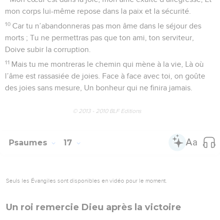
Maintenant j'en appelle à toi
1
Un chant de David. Ô (mon) Dieu, garde-moi ! J’ai cherché
en toi mon refuge, en toi, j’ai mis mon espérance.
2
Je dis à l’Éternel : « Tu es mon maître et mon Seigneur,
Tout mon bonheur réside en toi ».
3
Les saints de ce pays, ceux qui sont justes, Ceux qui sont
pieux, sont l’objet de mon affection.
4
On multiplie les dieux et l’on court après les idoles. On se
précipite autour d’elles. Je ne prendrai pas part au culte qui
leur est voué, Aux libations mêlées de sang. Jamais même
leur nom ne sera trouvé dans ma bouche Et ne passera sur
mes lèvres.
5
Le Seigneur est ma part, Il est le calice où je bois, il est
mon unique héritage.
6
Tu fixes mon destin, tu m’assures un sort favorable : Tu
tiens mon avenir en mains. La part que j’ai reçue est un
enclos plein de délices, Mon héritage est le plus beau.