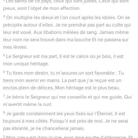
3
Qui sait gouverner sa langue et ne lèse pas son frère,
N’insulte pas son prochain et ne lui fait pas de tort.
4
Lui-même, il se sent indigne, il est petit à ses yeux, Mais il
honore et estime ceux qui craignent le Seigneur. Il tient
toujours sa parole même s’il doit en pâtir.
5
Jamais, à un taux d’usure, il ne prête son argent. Il refuse
qu’on l’achète pour accabler l’innocent. Qui se conduit de la
sorte, ne chancellera jamais.
© 2013 - 2010 BLF Editions
Psaumes
16
Seuls les Évangiles sont disponibles en vidéo pour le moment.