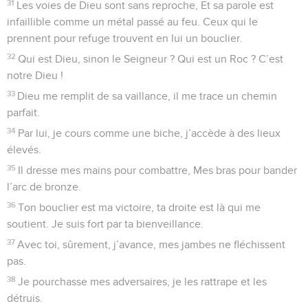
a vu que mes mains sont pures, le Seigneur m’a
récompensé.
22
Car, à ses voies, je suis fidèle, je ne délaisse pas mon
Dieu.
23
Ses lois sont toujours sous mes yeux, je n’écarte pas ses
statuts.
24
Envers lui, je suis sans reproche, je me suis gardé du
péché.
25
Le Seigneur a vu ma droiture, mes mains pures devant ses
yeux.
26
Au fidèle, à celui qui t’aime, tu témoignes tout ton amour.
À tes amis droits et sincères, tu offres ta sincérité.
27
Pour les cœurs aux intentions pures, tu es loyal et
transparent. Mais à l’homme aux pensées perverses, tu lui
rends sa perversité.
28
Car tu sauves ceux qui sont humbles, Tu abaisses les yeux
hautains.