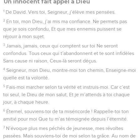
l’Éternel qui sauve.
6
Seigneur, tel est le peuple de ceux qui te recherchent, Qui
veulent contempler ta face, ô Seigneur, Ô toi, Dieu de
Jacob.
7
Ô portails, ouvrez-vous, relevez vos frontons ! Ouvrez-vous
toutes grandes, portes de l’univers Pour que le Roi de gloire
y fasse son entrée !
8
Qui est ce Roi de gloire ? C’est Dieu, notre Seigneur, Le
Dieu fort et vaillant, le héros des combats.
9
Ô portails, ouvrez-vous, relevez vos frontons ! Ouvrez-vous
toutes grandes, portes de l’univers Pour que le Roi de gloire
y fasse son entrée !
10
Qui est ce Roi de gloire ? C’est le Dieu des armées, Le
Dieu de l’univers. C’est lui le Roi de gloire.
© 2013 - 2010 BLF Editions