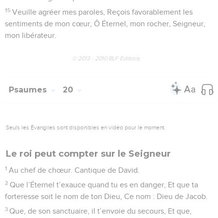
5
Pourtant, leur rythme est perçu jusqu’aux confins de la
terre Et leurs accents harmonieux résonnent dans l’univers.
Là où Dieu dresse une tente d’où s’élance le soleil
6
Pareil à un jeune époux qui sort, joyeux, de sa chambre, À
un champion qui s’avance, heureux de prendre la course.
7
Tout à l’orient, il se lève, Et sa course se prolonge jusqu’au
seuil de l’horizon. Il n’est rien qui se dérobe à l’ardeur de ses
rayons.
8
La loi de Dieu est parfaite, elle restaure notre âme. Son
témoignage est certain, il instruit les ignorants.
9
Ses ordonnances sont justes, elles font la joie du cœur ; Et
ses ordres sont limpides, ils font briller le regard.
10
La crainte de Dieu est pure, elle subsiste à jamais. Les
décrets de Dieu sont fermes, ils sont justes tous ensemble.
11
Ils sont bien plus désirables que beaucoup de lingots d’or.
Et beaucoup plus savoureux que le miel, le miel nouveau !
12
Ton serviteur s’en pénètre, il en reçoit instruction. Il veut