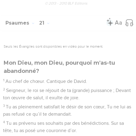
Le roi peut compter sur le Seigneur
1
Au chef de chœur. Cantique de David.
2
Que l’Éternel t’exauce quand tu es en danger, Et que ta
forteresse soit le nom de ton Dieu, Ce nom : Dieu de Jacob.
3
Que, de son sanctuaire, il t’envoie du secours, Et que,
depuis Sion, il t’offre son soutien.
4
Qu’il garde en sa mémoire tes offrandes, tes dons, Et que
tes holocaustes soient agréés par lui.
5
Ce que ton cœur souhaite, puisse-t-il l’accorder ! Et ce que
tu projettes, qu’il veuille l’accomplir !
6
Pour fêter ta victoire, nous chanterons de joie, Déployant
nos bannières au nom de notre Dieu. Que le Seigneur
exauce pleinement tous tes vœux !
7
Je le sais, à cette heure : Dieu soutient son Messie,
8
Il exauce ses vœux de sa sainte demeure Par le secours
puissant de son bras qui délivre. Aux uns, les chars de
guerre, aux autres, les chevaux. Nous, notre confiance est