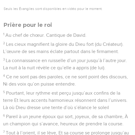
triompher, Tu m’établis chef des nations, Des inconnus me
sont soumis.
45
Au premier mot, ils m’obéissent, Des étrangers forment
ma cour ;
46
Les fils de l’étranger me flattent, Quittant tout tremblants
leurs bastions.
47
Dieu est vivant ! À lui la gloire et que mon rocher soit
béni ! Que mon Sauveur soit exalté !
48
Ce Dieu m’accorde ma revanche, Il soumet à mon joug
des peuples.
49
Des ennemis, tu me délivres, Tu me sauves des
agresseurs, Tu m’arraches aux violents.
50
Aussi je publie tes louanges, Ô Seigneur, parmi les
nations, Et je veux célébrer ton nom.
51
Tu multiplies les délivrances Et les victoires de ton roi. Tu
témoignes ta bienveillance À celui qui t’est consacré, À
David et sa descendance, Pour toujours, pour l’éternité.