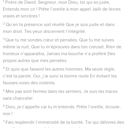
7
Je bénis le Seigneur qui me conseille et qui me guide, Qui
m’avertit même la nuit.
8
Je garde constamment les yeux fixés sur l’Éternel, Il est
toujours à mes côtés. Puisqu’il est près de moi, Je ne serai
pas ébranlé, je ne chancellerai jamais.
9
Mon cœur est dans la joie, mon âme exulte d’allégresse, Et
mon corps lui-même repose dans la paix et la sécurité.
10
Car tu n’abandonneras pas mon âme dans le séjour des
morts ; Tu ne permettras pas que ton ami, ton serviteur,
Doive subir la corruption.
11
Mais tu me montreras le chemin qui mène à la vie, Là où
l’âme est rassasiée de joies. Face à face avec toi, on goûte
des joies sans mesure, Un bonheur qui ne finira jamais.
© 2013 - 2010 BLF Editions
Psaumes
17