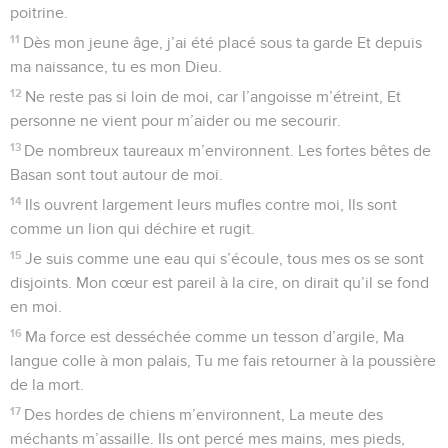
1
Au chef de chœur. Psaume de David. Sur l’air de « Biche de
l’aurore ».
2
Mon Dieu, mon Dieu, pourquoi m’as-tu abandonné ? Que
tu es loin ! Sourd à tous mes gémissements, Pourquoi, mon
Dieu, ne viens-tu pas me secourir ?
3
Pendant le jour, j’appelle : tu ne réponds pas. Je crie, la
nuit, sans trouver le moindre répit.
4
N’es-tu pas saint, toi qui règnes en ton sanctuaire
Environné de la louange d’Israël ?
5
En toi aussi, nos pères ont mis leur confiance. Tu as été
celui qui les a délivrés.
6
Ils ont crié vers toi, ils ont été sauvés, Ils ont compté sur
toi : aucun ne fut déçu.
7
Cependant moi, je suis un ver et non un homme, La
dérision, l’opprobre des humains, Le méprisé, rejeté par le
peuple.
8