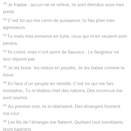
29
Celui qui fait briller ma lampe, C’est le Seigneur, c’est toi,
mon Dieu. Tu fais resplendir mes ténèbres, scintiller mon
obscurité.
30
Avec toi, je me précipite sur une troupe bien armée, Par
toi, je franchis des murailles.
31
Les voies de Dieu sont sans reproche, Et sa parole est
infaillible comme un métal passé au feu. Ceux qui le
prennent pour refuge trouvent en lui un bouclier.
32
Qui est Dieu, sinon le Seigneur ? Qui est un Roc ? C’est
notre Dieu !
33
Dieu me remplit de sa vaillance, il me trace un chemin
parfait.
34
Par lui, je cours comme une biche, j’accède à des lieux
élevés.
35
Il dresse mes mains pour combattre, Mes bras pour bander
l’arc de bronze.
36
Ton bouclier est ma victoire, ta droite est là qui me