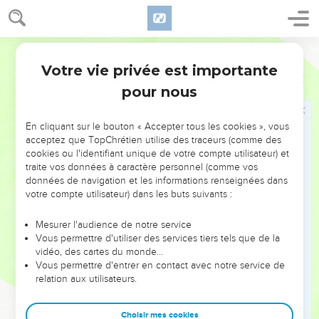
Votre vie privée est importante
pour nous
NE MANQUEZ PAS L’ÉVÉNEMENT
En cliquant sur le bouton « Accepter tous les cookies », vous
DE L’ANNÉE !
acceptez que TopChrétien utilise des traceurs (comme des
cookies ou l'identifiant unique de votre compte utilisateur) et
ET SI LEURS ERREURS POUVAIENT VOUS ÉVITER LES
traite vos données à caractère personnel (comme vos
VOTRES ?
données de navigation et les informations renseignées dans
votre compte utilisateur) dans les buts suivants :
On admire souvent les leaders pour leurs réussites, leur impact,
leur foi ou leur vision. Mais on voit moins les doutes, les erreurs
Mesurer l'audience de notre service
Vous permettre d'utiliser des services tiers tels que de la
et les saisons difficiles qu'ils ont traversés, alors même que ce
vidéo, des cartes du monde…
sont elles qui les ont façonnés.
Vous permettre d'entrer en contact avec notre service de
relation aux utilisateurs.
Dans cette conférence, leaders, entrepreneurs, et responsables
reviennent sur les erreurs marquantes de leur parcours et les
clés pour avancer avec plus de sagesse afin que leurs erreurs
Choisir mes cookies