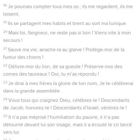
Lorsqu’on me voit, on se moque de moi. On fait la moue en
secouant la tête :
9
« Fie-toi à Dieu, compte sur le Seigneur ! Que celui-ci le
libère et le sauve puisqu’il est son ami ».
10
Oui, c’est bien toi qui, depuis ma naissance, m’as protégé.
Tu m’as mis en sécurité près de ma mère, tout contre sa
poitrine.
11
Dès mon jeune âge, j’ai été placé sous ta garde Et depuis
ma naissance, tu es mon Dieu.
12
Ne reste pas si loin de moi, car l’angoisse m’étreint, Et
personne ne vient pour m’aider ou me secourir.
13
De nombreux taureaux m’environnent. Les fortes bêtes de
Basan sont tout autour de moi.
14
Ils ouvrent largement leurs mufles contre moi, Ils sont
comme un lion qui déchire et rugit.
15
Je suis comme une eau qui s’écoule, tous mes os se sont
disjoints. Mon cœur est pareil à la cire, on dirait qu’il se fond