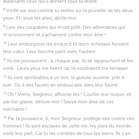
Seuls les Évangiles sont disponibles en vidéo pour le moment.
Un roi remercie Dieu après la victoire
1
Prière de David. Seigneur, mon Dieu, toi qui es juste,
Entends mon cri ! Prête l’oreille à mon appel Jailli de lèvres
vraies et sincères !
2
Qu’en ta présence soit révélé Que je suis juste et dans
mon droit. Tes yeux discernent l’intégrité.
3
Que tu me sondes cœur et pensées, Que tu me suives
même la nuit, Que tu m’éprouves dans ton creuset, Rien de
honteux n’apparaîtra, Jamais ma bouche n’a proféré Des
propos autres que mes pensées.
4
Et quoi que fassent les autres hommes, Ma seule règle,
c’est ta parole. Oui, j’ai suivi la bonne route En évitant les
fausses voies des violents.