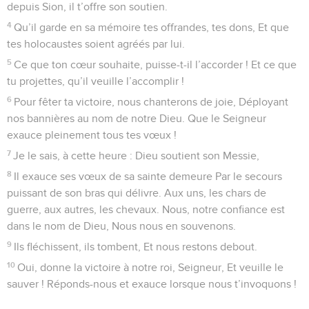
les mettre en pratique, il y trouve un grand profit.
13
Qui reconnaît ses faux pas ? De mes fautes inconscientes
et cachées, acquitte-moi.
14
Mets aussi ton serviteur à l’abri des orgueilleux, Qu’ils
n’aient sur moi pas d’emprise. Alors, je serai intègre,
innocent de grands péchés.
15
Veuille agréer mes paroles, Reçois favorablement les
sentiments de mon cœur, Ô Éternel, mon rocher, Seigneur,
mon libérateur.
© 2013 - 2010 BLF Editions
Psaumes
20
Seuls les Évangiles sont disponibles en vidéo pour le moment.