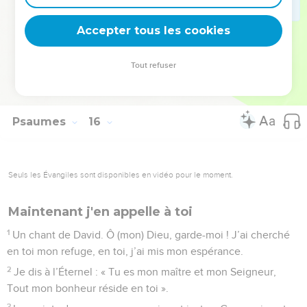
deviennent vos tremplins. Que vous guidiez un ministère, une
équipe, un groupe ou une famille, leur expérience est faite
Accepter tous les cookies
pour vous.
Tout refuser
Je découvre l’événement
Psaumes
15
Seuls les Évangiles sont disponibles en vidéo pour le moment.
Joie d'un homme que Dieu a délivré de la
mort
1
Psaume de David. Seigneur, qui peut séjourner dans ton
sanctuaire ? Seigneur, qui demeurera sur ta colline sacrée ?
2
Celui qui se conduit bien, qui pratique la justice, Qui dit
avec loyauté ce qu’il pense dans son cœur,