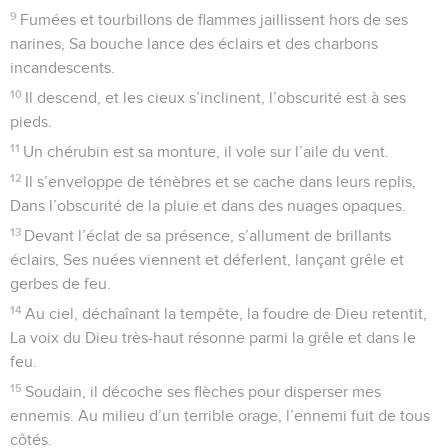
La gloire de Dieu dans l'univers. La loi du
Seigneur
1
Au chef de chœur ; de David, serviteur du Seigneur. Il
dédia au Seigneur les paroles de ce cantique le jour où le
Seigneur l’a délivré du pouvoir de tous ses ennemis et de la
main de Saül.
2
Je t’aime, ô Éternel, ma force !
3
Le Seigneur est ma forteresse, mon rocher, mon libérateur.
Il est mon Dieu, le roc solide sur lequel je peux m’appuyer. Il
est mon Sauveur tout-puissant, mon rempart et mon
bouclier.
4
Dès que j’ai loué le Seigneur, j’ai vaincu tous mes ennemis.
5
Les flots de la mort et ses vagues m’enveloppaient de tous
côtés, Les torrents sournois de l’abîme m’avaient surpris et
terrifié,
6
Le séjour des morts m’entourait de ses liens ; J’avais