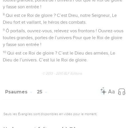
Psaumes
24
Seuls les Évangiles sont disponibles en vidéo pour le moment.
Fais-moi connaître ta volonté et pardonne
mes torts
1
Psaume de David. La terre et ses richesses sont le bien du
Seigneur. L’univers est à lui, avec ses habitants.
2
Il a fondé la terre sur les rives des mers. Il l’a consolidée au-
dessus des cours d’eaux.
3
Qui pourra accéder au mont de l’Éternel ? Qui pourra
habiter dans sa sainte demeure ?
4
L’innocent aux mains nettes et dont le cœur est pur, Qui
n’a pas l’âme encline au mal, aux vanités, Et qui ne jure pas
pour tromper son prochain.
5
Il aura l’avantage d’être béni par Dieu, D’être justifié par