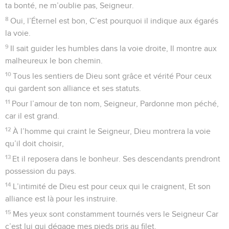
Psaumes
25
Seuls les Évangiles sont disponibles en vidéo pour le moment.
Un innocent fait appel à Dieu
1
De David. Vers toi, Seigneur, j’élève mes pensées.
2
En toi, mon Dieu, j’ai mis ma confiance. Ne permets pas
que je sois confondu, Et que mes ennemis puissent se
réjouir à mon sujet.
3
Jamais, jamais, ceux qui comptent sur toi Ne seront
confondus. Tous ceux qui t’abandonnent et te sont infidèles
Sans cause ni raison, Ceux-là seront déçus.
4
Seigneur, mon Dieu, montre-moi ton chemin, Enseigne-moi
quelle est ta volonté.
5
Fais-moi marcher selon ta vérité et instruis-moi. Car c’est
toi seul, le Dieu de mon salut, Et je m’attends à toi chaque