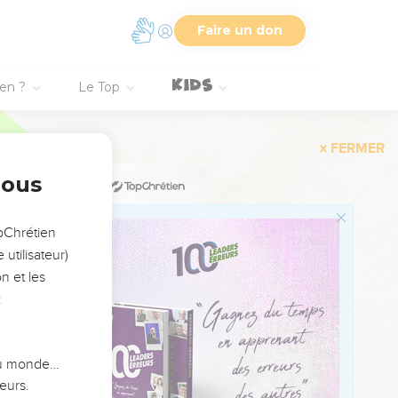
Faire un don
te.
ien ?
Le Top
s de son peuple, Jacob
nous
opChrétien
utilisateur)
n et les
:
agne sainte ? -
oeur.
te point l'opprobre sur
 du monde…
eurs.