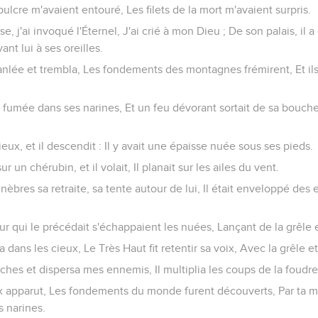
épulcre m'avaient entouré, Les filets de la mort m'avaient surpris.
se, j'ai invoqué l'Éternel, J'ai crié à mon Dieu ; De son palais, il
nt lui à ses oreilles.
ébranlée et trembla, Les fondements des montagnes frémirent, Et il
e la fumée dans ses narines, Et un feu dévorant sortait de sa bouche :
 cieux, et il descendit : Il y avait une épaisse nuée sous ses pieds.
 sur un chérubin, et il volait, Il planait sur les ailes du vent.
s ténèbres sa retraite, sa tente autour de lui, Il était enveloppé de
deur qui le précédait s'échappaient les nuées, Lançant de la grêle
nna dans les cieux, Le Très Haut fit retentir sa voix, Avec la grêle 
 flèches et dispersa mes ennemis, Il multiplia les coups de la foudr
eaux apparut, Les fondements du monde furent découverts, Par ta m
s narines.