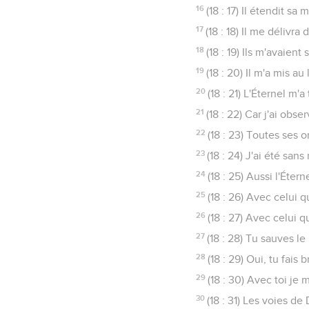
16
(18 : 17) Il étendit sa
17
(18 : 18) Il me déliv
18
(18 : 19) Ils m'avaien
19
(18 : 20) Il m'a mis au
20
(18 : 21) L'Éternel m'
21
(18 : 22) Car j'ai obs
22
(18 : 23) Toutes ses 
23
(18 : 24) J'ai été san
24
(18 : 25) Aussi l'Éte
25
(18 : 26) Avec celui 
26
(18 : 27) Avec celui q
27
(18 : 28) Tu sauves le
28
(18 : 29) Oui, tu fais
29
(18 : 30) Avec toi je
30
(18 : 31) Les voies de