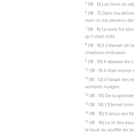
5
(18 : 6) Les liens du s
6
(18 : 7) Dans ma détres
mon cri est parvenu deva
7
(18 : 8) La terre fut 
qu'il était irrité.
8
(18 : 9) Il s'élevait d
charbons embrasés.
9
(18 : 10) Il abaissa les
10
(18 : 11) Il était monté
11
(18 : 12) Il faisait de
sombres nuages.
12
(18 : 13) De la splen
13
(18 : 14) L'Éternel to
14
(18 : 15) Il lança ses
15
(18 : 16) Le lit des 
le bruit du souffle de te