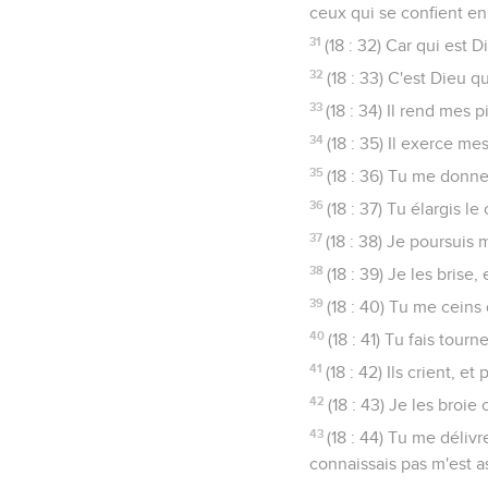
ceux qui se confient en 
31
(18 : 32) Car qui est D
32
(18 : 33) C'est Dieu q
33
(18 : 34) Il rend mes
34
(18 : 35) Il exerce me
35
(18 : 36) Tu me donne
36
(18 : 37) Tu élargis 
37
(18 : 38) Je poursuis 
38
(18 : 39) Je les brise
39
(18 : 40) Tu me ceins
40
(18 : 41) Tu fais tou
41
(18 : 42) Ils crient, e
42
(18 : 43) Je les bro
43
(18 : 44) Tu me déliv
connaissais pas m'est as