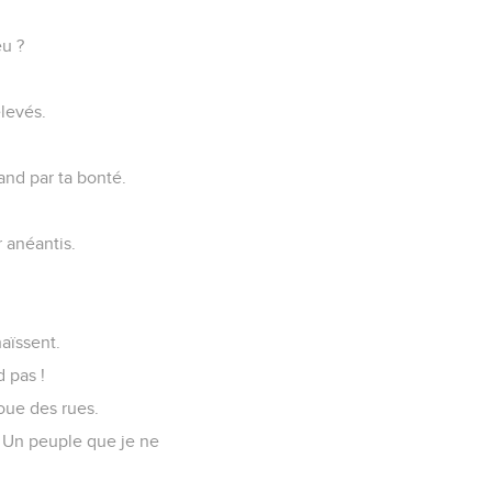
eu ?
élevés.
rand par ta bonté.
r anéantis.
haïssent.
d pas !
oue des rues.
; Un peuple que je ne