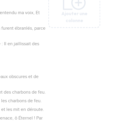
 a entendu ma voix, Et
Ajouter une
Ajouter une
Ajouter une
Ajouter une
Ajouter une
Ajouter une
Ajouter une
Ajouter une
Ajouter une
colonne
colonne
colonne
colonne
colonne
colonne
colonne
colonne
colonne
s furent ébranlés, parce
 Il en jaillissait des
s eaux obscures et de
 et des charbons de feu.
et les charbons de feu.
e et les mit en déroute.
enace, ô Éternel ! Par