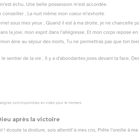
 m'est échu, Une belle possession m'est accordée.
on conseiller ; La nuit même mon coeur m'exhorte.
rnel sous mes yeux ; Quand il est à ma droite, je ne chancelle pa
ns la joie, mon esprit dans l'allégresse, Et mon corps repose en 
s mon âme au séjour des morts, Tu ne permettras pas que ton bie
le sentier de la vie ; Il y a d'abondantes joies devant ta face, Des
vangiles sont disponibles en vidéo pour le moment.
ieu après la victoire
 ! écoute la droiture, sois attentif à mes cris, Prête l'oreille à ma