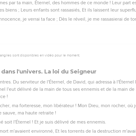
es par ta main, Éternel, des hommes de ce monde ! Leur part est 
s biens ; Leurs enfants sont rassasiés, Et ils laissent leur superfl
nocence, je verrai ta face ; Dès le réveil, je me rassasierai de t
vangiles sont disponibles en vidéo pour le moment.
 dans l'univers. La loi du Seigneur
antres. Du serviteur de l'Éternel, de David, qui adressa à l'Éternel
el l'eut délivré de la main de tous ses ennemis et de la main de Saül
ce !
rocher, ma forteresse, mon libérateur ! Mon Dieu, mon rocher, où 
e sauve, ma haute retraite !
oué soit l'Éternel ! Et je suis délivré de mes ennemis.
la mort m'avaient environné, Et les torrents de la destruction m'av