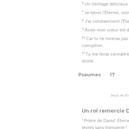
6
Un héritage délicieux
7
Je bénis l'Éternel, m
8
J'ai constamment l'Éte
9
Aussi mon coeur est da
10
Car tu ne livreras pa
corruption.
11
Tu me feras connaître 
droite.
Psaumes
17
Seuls les É
Un roi remercie D
1
Prière de David. Éternel
lèvres sans tromperie !