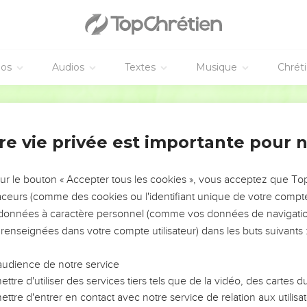
ent point l'Éternel.
mbleront d'épouvante, Quand Dieu paraîtra au milieu de la race jus
'espérance du malheureux... L'Éternel est son refuge.
éos
Audios
Textes
Musique
Chrét
e Sion la délivrance d'Israël ? Quand l'Éternel ramènera les captif
sraël se réjouira.
Segond 1910
re vie privée est importante pour 
vangiles sont disponibles en vidéo pour le moment.
sur le bouton « Accepter tous les cookies », vous acceptez que T
traceurs (comme des cookies ou l'identifiant unique de votre compte 
que Dieu a délivré de la mort
s données à caractère personnel (comme vos données de navigatio
 renseignées dans votre compte utilisateur) dans les buts suivants 
rnel ! qui séjournera dans ta tente ? Qui demeurera sur ta mont
'intégrité, qui pratique la justice Et qui dit la vérité selon son c
audience de notre service
ec sa langue, Il ne fait point de mal à son semblable, Et il ne jet
ttre d'utiliser des services tiers tels que de la vidéo, des cartes
ttre d'entrer en contact avec notre service de relation aux utilisat