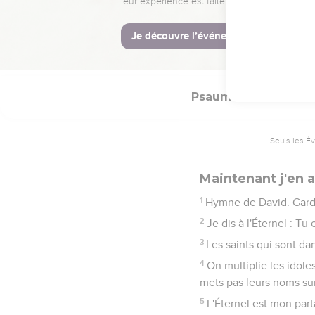
Il regarde avec dédain 
point, s'il fait un serme
5
Il n'exige point d'inté
ainsi ne chancelle jama
Psaumes
16
Seuls les É
Maintenant j'en a
1
Hymne de David. Garde
2
Je dis à l'Éternel : T
3
Les saints qui sont da
4
On multiplie les idole
mets pas leurs noms su
5
L'Éternel est mon part