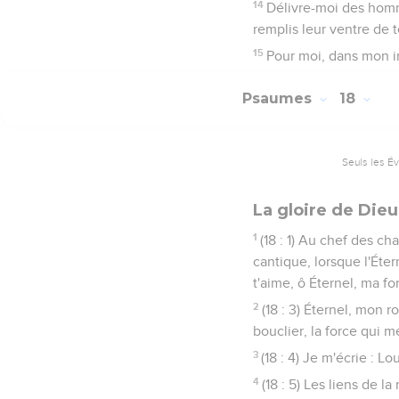
14
Délivre-moi des homm
remplis leur ventre de te
15
Pour moi, dans mon in
Psaumes
18
Seuls les É
La gloire de Dieu
1
(18 : 1) Au chef des ch
cantique, lorsque l'Étern
t'aime, ô Éternel, ma for
2
(18 : 3) Éternel, mon 
bouclier, la force qui m
3
(18 : 4) Je m'écrie : L
4
(18 : 5) Les liens de 