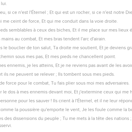
lui.
ieu, si ce n'est l'Éternel ; Et qui est un rocher, si ce n'est notre Di
ui me ceint de force, Et qui me conduit dans la voie droite.
 pieds semblables à ceux des biches, Et il me place sur mes lieux 
s mains au combat, Et mes bras tendent l'arc d'airain.
s le bouclier de ton salut, Ta droite me soutient, Et je deviens g
le chemin sous mes pas, Et mes pieds ne chancellent point.
mes ennemis, je les atteins, Et je ne reviens pas avant de les avoi
, et ils ne peuvent se relever ; Ils tombent sous mes pieds.
 de force pour le combat, Tu fais plier sous moi mes adversaires.
rner le dos à mes ennemis devant moi, Et j'extermine ceux qui me 
t personne pour les sauver ! Ils crient à l'Éternel, et il ne leur répon
ie comme la poussière qu'emporte le vent, Je les foule comme la b
res des dissensions du peuple ; Tu me mets à la tête des nations 
servi.