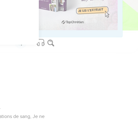
el ; Il ne se rétracte
Celui qui se conduit
.
bations de sang, Je ne