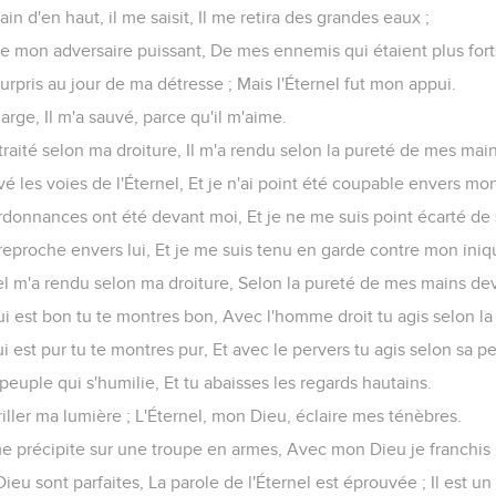
 main d'en haut, il me saisit, Il me retira des grandes eaux ;
ra de mon adversaire puissant, De mes ennemis qui étaient plus for
t surpris au jour de ma détresse ; Mais l'Éternel fut mon appui.
 large, Il m'a sauvé, parce qu'il m'aime.
a traité selon ma droiture, Il m'a rendu selon la pureté de mes main
ervé les voies de l'Éternel, Et je n'ai point été coupable envers mo
ordonnances ont été devant moi, Et je ne me suis point écarté de s
s reproche envers lui, Et je me suis tenu en garde contre mon iniq
rnel m'a rendu selon ma droiture, Selon la pureté de mes mains de
qui est bon tu te montres bon, Avec l'homme droit tu agis selon la 
ui est pur tu te montres pur, Et avec le pervers tu agis selon sa pe
 peuple qui s'humilie, Et tu abaisses les regards hautains.
 briller ma lumière ; L'Éternel, mon Dieu, éclaire mes ténèbres.
 me précipite sur une troupe en armes, Avec mon Dieu je franchis
 Dieu sont parfaites, La parole de l'Éternel est éprouvée ; Il est u