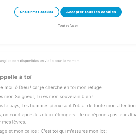
celui qui est méprisable, Mais il honore ceux qui craignent l'Étern
nt à son préjudice.
Accepter tous les cookies
Choisir mes cookies
rêt de son argent, Et il n'accepte point de don contre l'innocent. 
is.
Tout refuser
vangiles sont disponibles en vidéo pour le moment.
ppelle à toi
-moi, ô Dieu ! car je cherche en toi mon refuge.
u es mon Seigneur, Tu es mon souverain bien !
ns le pays, Les hommes pieux sont l'objet de toute mon affection
s, on court après les dieux étrangers : Je ne répands pas leurs li
r mes lèvres.
age et mon calice ; C'est toi qui m'assures mon lot ;