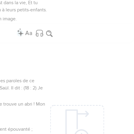
dans la vie, Et tu
u à leurs petits-enfants.
on image.
 les paroles de ce
. Il dit : (18 : 2) Je
je trouve un abri ! Mon
aient épouvanté ;