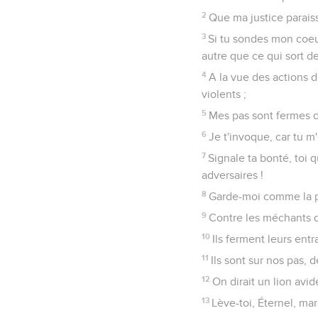
2
Que ma justice parais
3
Si tu sondes mon coeur,
autre que ce qui sort 
4
A la vue des actions d
violents ;
5
Mes pas sont fermes d
6
Je t'invoque, car tu m
7
Signale ta bonté, toi 
adversaires !
8
Garde-moi comme la pru
9
Contre les méchants 
10
Ils ferment leurs entr
11
Ils sont sur nos pas, 
12
On dirait un lion avi
13
Lève-toi, Éternel, ma