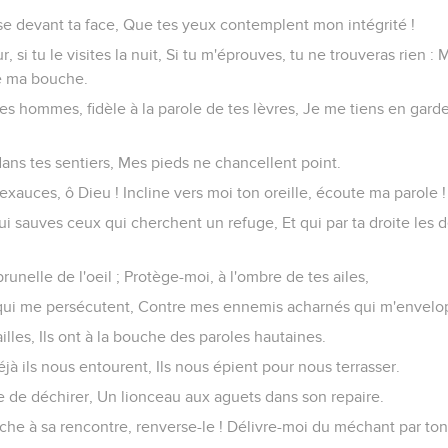
se devant ta face, Que tes yeux contemplent mon intégrité !
 si tu le visites la nuit, Si tu m'éprouves, tu ne trouveras rien :
de ma bouche.
es hommes, fidèle à la parole de tes lèvres, Je me tiens en garde
ans tes sentiers, Mes pieds ne chancellent point.
'exauces, ô Dieu ! Incline vers moi ton oreille, écoute ma parole !
qui sauves ceux qui cherchent un refuge, Et qui par ta droite les d
nelle de l'oeil ; Protège-moi, à l'ombre de tes ailes,
qui me persécutent, Contre mes ennemis acharnés qui m'envelo
ailles, Ils ont à la bouche des paroles hautaines.
déjà ils nous entourent, Ils nous épient pour nous terrasser.
de de déchirer, Un lionceau aux aguets dans son repaire.
rche à sa rencontre, renverse-le ! Délivre-moi du méchant par ton 