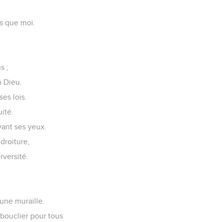
ts que moi.
s ;
n Dieu.
es lois.
uité.
vant ses yeux.
droiture,
rversité.
 une muraille.
n bouclier pour tous