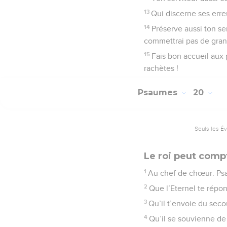
13
Qui discerne ses erre
14
Préserve aussi ton ser
commettrai pas de gra
15
Fais bon accueil aux
rachètes !
Psaumes
20
Seuls les É
Le roi peut comp
1
Au chef de chœur. Ps
2
Que l’Eternel te répo
3
Qu’il t’envoie du seco
4
Qu’il se souvienne de 