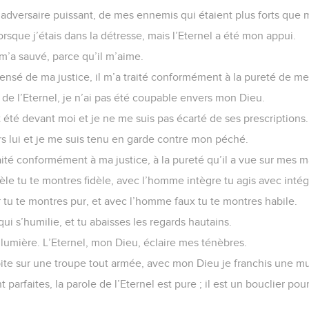
 adversaire puissant, de mes ennemis qui étaient plus forts que 
lorsque j’étais dans la détresse, mais l’Eternel a été mon appui.
l m’a sauvé, parce qu’il m’aime.
ensé de ma justice, il m’a traité conformément à la pureté de me
es de l’Eternel, je n’ai pas été coupable envers mon Dieu.
 été devant moi et je ne me suis pas écarté de ses prescriptions.
rs lui et je me suis tenu en garde contre mon péché.
raité conformément à ma justice, à la pureté qu’il a vue sur mes m
dèle tu te montres fidèle, avec l’homme intègre tu agis avec intég
r tu te montres pur, et avec l’homme faux tu te montres habile.
ui s’humilie, et tu abaisses les regards hautains.
ma lumière. L’Eternel, mon Dieu, éclaire mes ténèbres.
ite sur une troupe tout armée, avec mon Dieu je franchis une mur
 parfaites, la parole de l’Eternel est pure ; il est un bouclier pou