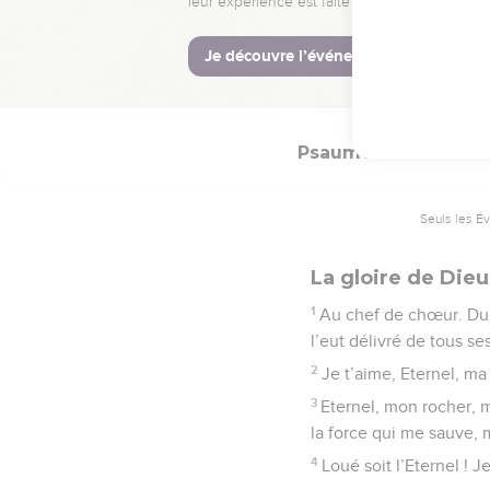
14
Délivre-moi des homm
remplis leur ventre de te
15
Quant à moi, couvert d
Psaumes
18
Seuls les É
La gloire de Dieu
1
Au chef de chœur. Du se
l’eut délivré de tous ses
2
Je t’aime, Eternel, ma
3
Eternel, mon rocher, m
la force qui me sauve, 
4
Loué soit l’Eternel ! J