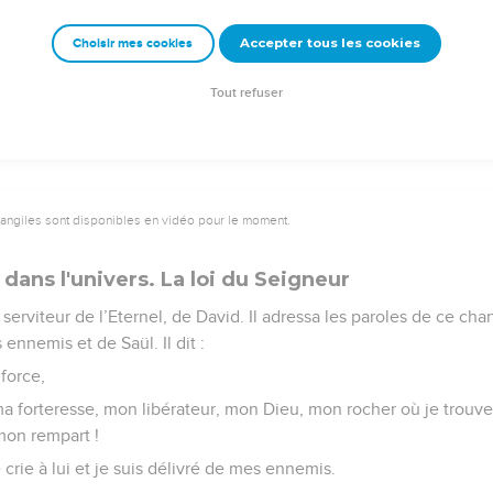
es par ta main, Eternel, des hommes de ce monde ! Leur part est
Accepter tous les cookies
Choisir mes cookies
s biens ; leurs enfants sont rassasiés, et ils laissent leur superflu
e justice, je te verrai ; dès le réveil, je me rassasierai de ton im
Tout refuser
vangiles sont disponibles en vidéo pour le moment.
 dans l'univers. La loi du Seigneur
rviteur de l’Eternel, de David. Il adressa les paroles de ce chant
 ennemis et de Saül. Il dit :
 force,
a forteresse, mon libérateur, mon Dieu, mon rocher où je trouve
mon rempart !
e crie à lui et je suis délivré de mes ennemis.