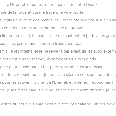
s de l’Eternel, et qui est un rocher, sinon notre Dieu ?
ne de la force et qui me trace une voie droite.
si agiles que ceux des biches, et il me fait tenir debout sur les h
au combat, et mes bras tendent l’arc de bronze.
ier de ton salut, ta main droite me soutient, et je deviens grand
 sous mes pas, et mes pieds ne trébuchent pas.
is, je les atteins, et je ne reviens pas avant de les avoir exterm
 ne peuvent plus se relever, ils tombent sous mes pieds.
rce pour le combat, tu fais plier sous moi mes adversaires.
en fuite devant moi, et je réduis au silence ceux qui me détest
 pour les sauver ! Ils crient à l’Eternel, et il ne leur répond pas !
tes, je les rends pareils à la poussière que le vent emporte, je l
évoltes du peuple, tu me mets à la tête des nations ; un peuple q