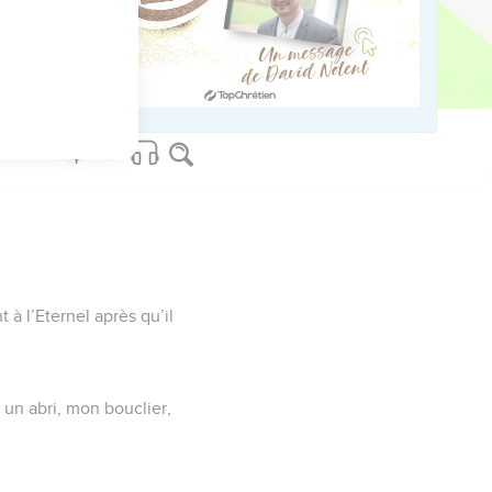
 dans cette vie, et tu
 à leurs petits-enfants.
age.
 à l’Eternel après qu’il
 un abri, mon bouclier,