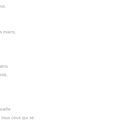
moi.
s mains,
ains.
rité,
aille.
r tous ceux qui se