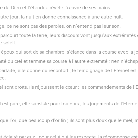
ire de Dieu et l’étendue révèle l’œuvre de ses mains.
 autre jour, la nuit en donne connaissance à une autre nuit.
ge, ce ne sont pas des paroles, on n’entend pas leur son.
parcourt toute la terre, leurs discours vont jusqu’aux extrémités
 soleil.
 un époux qui sort de sa chambre, s’élance dans la course avec la j
ité du ciel et termine sa course à l’autre extrémité : rien n’écha
 parfaite, elle donne du réconfort ; le témoignage de l’Eternel est 
ce.
l sont droits, ils réjouissent le cœur ; les commandements de l’Ete
l est pure, elle subsiste pour toujours ; les jugements de l’Eternel 
 que l’or, que beaucoup d’or fin ; ils sont plus doux que le miel,
st éclairé par eux ; pour celui qui les respecte, la récompense es