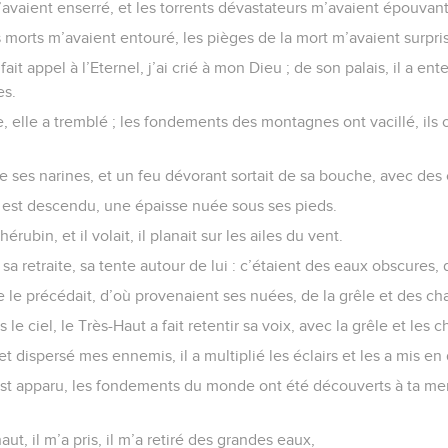
’avaient enserré, et les torrents dévastateurs m’avaient épouvant
s morts m’avaient entouré, les pièges de la mort m’avaient surpris
fait appel à l’Eternel, j’ai crié à mon Dieu ; de son palais, il a e
es.
e, elle a tremblé ; les fondements des montagnes ont vacillé, ils 
e ses narines, et un feu dévorant sortait de sa bouche, avec de
t il est descendu, une épaisse nuée sous ses pieds.
érubin, et il volait, il planait sur les ailes du vent.
s sa retraite, sa tente autour de lui : c’étaient des eaux obscure
 le précédait, d’où provenaient ses nuées, de la grêle et des ch
 le ciel, le Très-Haut a fait retentir sa voix, avec la grêle et les 
 et dispersé mes ennemis, il a multiplié les éclairs et les a mis en
st apparu, les fondements du monde ont été découverts à ta men
aut, il m’a pris, il m’a retiré des grandes eaux,