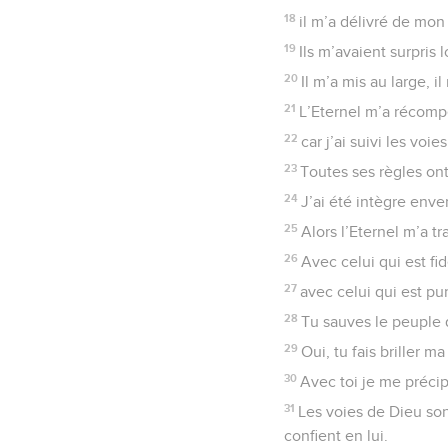
18
il m’a délivré de mon
19
Ils m’avaient surpris 
20
Il m’a mis au large, i
21
L’Eternel m’a récomp
22
car j’ai suivi les voi
23
Toutes ses règles ont
24
J’ai été intègre enve
25
Alors l’Eternel m’a t
26
Avec celui qui est fi
27
avec celui qui est pu
28
Tu sauves le peuple q
29
Oui, tu fais briller 
30
Avec toi je me précip
31
Les voies de Dieu sont
confient en lui.