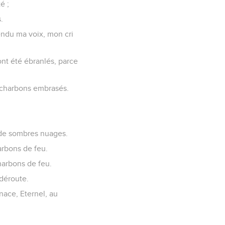
é ;
.
ntendu ma voix, mon cri
ont été ébranlés, parce
s charbons embrasés.
s, de sombres nuages.
arbons de feu.
charbons de feu.
 déroute.
ace, Eternel, au