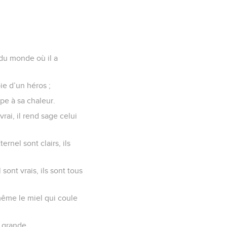
 du monde où il a
oie d’un héros ;
ppe à sa chaleur.
vrai, il rend sage celui
rnel sont clairs, ils
sont vrais, ils sont tous
 même le miel qui coule
t grande.