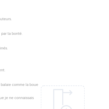
auteurs.
 par ta bonté.
inés.
ent.
es balaie comme la boue
ue je ne connaissais