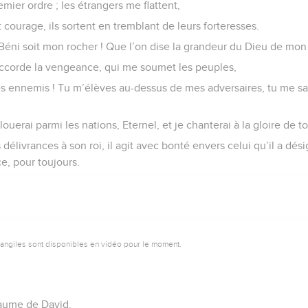
emier ordre ; les étrangers me flattent,
 courage, ils sortent en tremblant de leurs forteresses.
! Béni soit mon rocher ! Que l’on dise la grandeur du Dieu de mon 
accorde la vengeance, qui me soumet les peuples,
es ennemis ! Tu m’élèves au-dessus de mes adversaires, tu me 
louerai parmi les nations, Eternel, et je chanterai à la gloire de 
 délivrances à son roi, il agit avec bonté envers celui qu’il a dés
e, pour toujours.
vangiles sont disponibles en vidéo pour le moment.
aume de David.