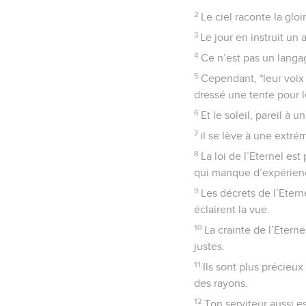
2
Le ciel raconte la glo
3
Le jour en instruit un
4
Ce n’est pas un langa
5
Cependant, *leur voix 
dressé une tente pour le
6
Et le soleil, pareil à
7
il se lève à une extrém
8
La loi de l’Eternel est
qui manque d’expérien
9
Les décrets de l’Eterne
éclairent la vue.
10
La crainte de l’Eterne
justes.
11
Ils sont plus précieux
des rayons.
12
Ton serviteur aussi e