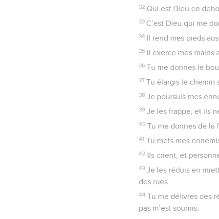
32
Qui est Dieu en dehor
33
C’est Dieu qui me don
34
Il rend mes pieds aus
35
Il exerce mes mains 
36
Tu me donnes le boucl
37
Tu élargis le chemin
38
Je poursuis mes ennem
39
Je les frappe, et ils
40
Tu me donnes de la fo
41
Tu mets mes ennemis 
42
Ils crient, et personne
43
Je les réduis en miet
des rues.
44
Tu me délivres des r
pas m’est soumis.