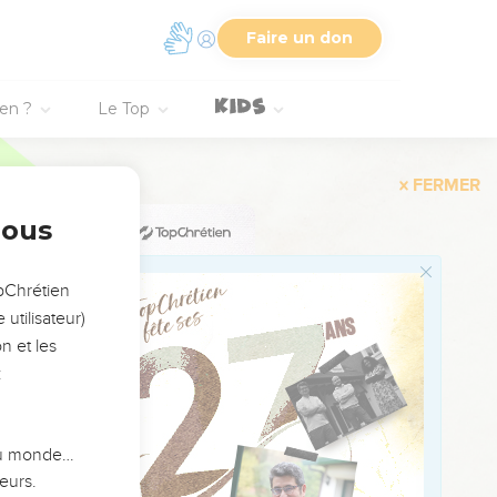
rière : elle vient de
Faire un don
ien : ma pensée n’est
ien ?
Le Top
iens en garde contre la
nous
e !
opChrétien
 refuge en toi !
utilisateur)
n et les
d’acharnement.
:
 du monde…
eurs.
 ton épée !