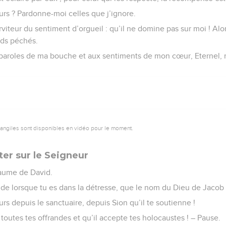
urs ? Pardonne-moi celles que j’ignore.
viteur du sentiment d’orgueil : qu’il ne domine pas sur moi ! Alors
nds péchés.
 paroles de ma bouche et aux sentiments de mon cœur, Eternel, 
vangiles sont disponibles en vidéo pour le moment.
ter sur le Seigneur
aume de David.
nde lorsque tu es dans la détresse, que le nom du Dieu de Jacob 
urs depuis le sanctuaire, depuis Sion qu’il te soutienne !
toutes tes offrandes et qu’il accepte tes holocaustes ! – Pause.