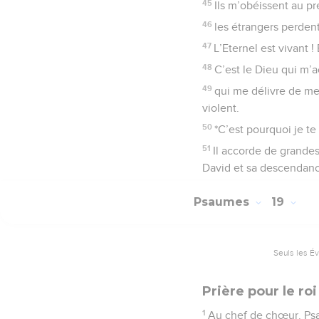
45
Ils m’obéissent au pr
46
les étrangers perdent
47
L’Eternel est vivant 
48
C’est le Dieu qui m’
49
qui me délivre de m
violent.
50
*C’est pourquoi je te 
51
Il accorde de grandes
David et sa descendanc
Psaumes
19
Seuls les É
Prière pour le roi
1
Au chef de chœur. Ps