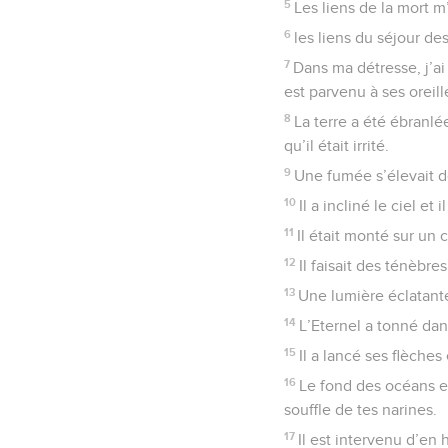
5
Les liens de la mort m
6
les liens du séjour de
7
Dans ma détresse, j’ai 
est parvenu à ses oreill
8
La terre a été ébranlé
qu’il était irrité.
9
Une fumée s’élevait d
10
Il a incliné le ciel e
11
Il était monté sur un ch
12
Il faisait des ténèbre
13
Une lumière éclatante
14
L’Eternel a tonné dans
15
Il a lancé ses flèches
16
Le fond des océans e
souffle de tes narines.
17
Il est intervenu d’en h