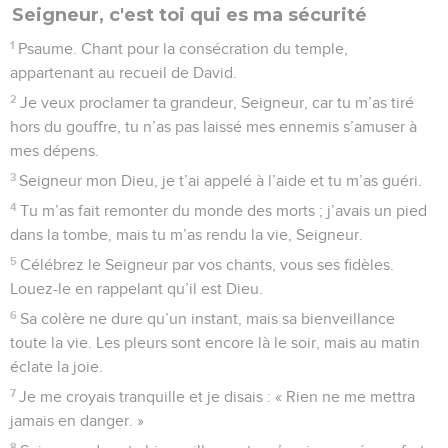
Seigneur, c'est toi qui es ma sécurité
1
Psaume. Chant pour la consécration du temple,
appartenant au recueil de David.
2
Je veux proclamer ta grandeur, Seigneur, car tu m’as tiré
hors du gouffre, tu n’as pas laissé mes ennemis s’amuser à
mes dépens.
3
Seigneur mon Dieu, je t’ai appelé à l’aide et tu m’as guéri.
4
Tu m’as fait remonter du monde des morts ; j’avais un pied
dans la tombe, mais tu m’as rendu la vie, Seigneur.
5
Célébrez le Seigneur par vos chants, vous ses fidèles.
Louez-le en rappelant qu’il est Dieu.
6
Sa colère ne dure qu’un instant, mais sa bienveillance
toute la vie. Les pleurs sont encore là le soir, mais au matin
éclate la joie.
7
Je me croyais tranquille et je disais : « Rien ne me mettra
jamais en danger. »
8