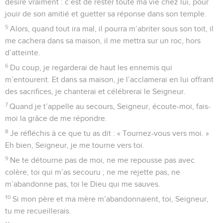
désire vraiment : c’est de rester toute ma vie chez lui, pour
jouir de son amitié et guetter sa réponse dans son temple.
5
Alors, quand tout ira mal, il pourra m’abriter sous son toit, il
me cachera dans sa maison, il me mettra sur un roc, hors
d’atteinte.
6
Du coup, je regarderai de haut les ennemis qui
m’entourent. Et dans sa maison, je l’acclamerai en lui offrant
des sacrifices, je chanterai et célébrerai le Seigneur.
7
Quand je t’appelle au secours, Seigneur, écoute-moi, fais-
moi la grâce de me répondre.
8
Je réfléchis à ce que tu as dit : « Tournez-vous vers moi. »
Eh bien, Seigneur, je me tourne vers toi.
9
Ne te détourne pas de moi, ne me repousse pas avec
colère, toi qui m’as secouru ; ne me rejette pas, ne
m’abandonne pas, toi le Dieu qui me sauves.
10
Si mon père et ma mère m’abandonnaient, toi, Seigneur,
tu me recueillerais.