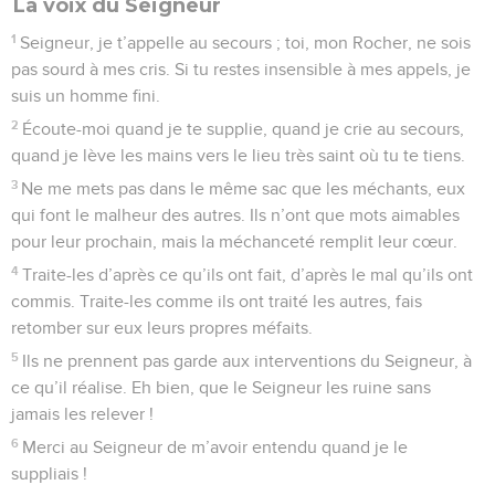
La voix du Seigneur
1
Seigneur, je t’appelle au secours ; toi, mon Rocher, ne sois
pas sourd à mes cris. Si tu restes insensible à mes appels, je
suis un homme fini.
2
Écoute-moi quand je te supplie, quand je crie au secours,
quand je lève les mains vers le lieu très saint où tu te tiens.
3
Ne me mets pas dans le même sac que les méchants, eux
qui font le malheur des autres. Ils n’ont que mots aimables
pour leur prochain, mais la méchanceté remplit leur cœur.
4
Traite-les d’après ce qu’ils ont fait, d’après le mal qu’ils ont
commis. Traite-les comme ils ont traité les autres, fais
retomber sur eux leurs propres méfaits.
5
Ils ne prennent pas garde aux interventions du Seigneur, à
ce qu’il réalise. Eh bien, que le Seigneur les ruine sans
jamais les relever !
6
Merci au Seigneur de m’avoir entendu quand je le
suppliais !