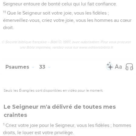
Seigneur entoure de bonté celui qui lui fait confiance.
11
Que le Seigneur soit votre joie, vous les fidèles ;
émerveillez-vous, criez votre joie, vous les hommes au cœur
droit.
© Société biblique française – Bibli’O, 1997, avec autorisation. Pour vous procurer
une Bible imprimée, rendez-vous sur www.editionsbiblio.fr
Psaumes
33
Seuls les Évangiles sont disponibles en vidéo pour le moment.
Le Seigneur m'a délivré de toutes mes
craintes
1
Criez votre joie pour le Seigneur, vous les fidèles ; hommes
droits, le louer est votre privilège.