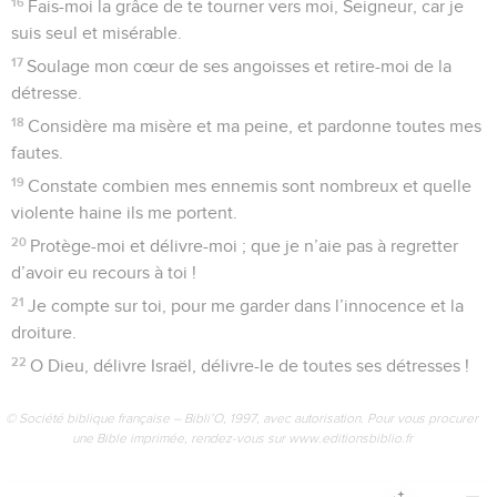
16
Fais-moi la grâce de te tourner vers moi, Seigneur, car je
suis seul et misérable.
17
Soulage mon cœur de ses angoisses et retire-moi de la
détresse.
18
Considère ma misère et ma peine, et pardonne toutes mes
fautes.
19
Constate combien mes ennemis sont nombreux et quelle
violente haine ils me portent.
20
Protège-moi et délivre-moi ; que je n’aie pas à regretter
d’avoir eu recours à toi !
21
Je compte sur toi, pour me garder dans l’innocence et la
droiture.
22
O Dieu, délivre Israël, délivre-le de toutes ses détresses !
© Société biblique française – Bibli’O, 1997, avec autorisation. Pour vous procurer
une Bible imprimée, rendez-vous sur www.editionsbiblio.fr