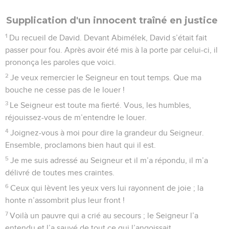
Supplication d'un innocent traîné en justice
1
Du recueil de David. Devant Abimélek, David s’était fait
passer pour fou. Après avoir été mis à la porte par celui-ci, il
prononça les paroles que voici.
2
Je veux remercier le Seigneur en tout temps. Que ma
bouche ne cesse pas de le louer !
3
Le Seigneur est toute ma fierté. Vous, les humbles,
réjouissez-vous de m’entendre le louer.
4
Joignez-vous à moi pour dire la grandeur du Seigneur.
Ensemble, proclamons bien haut qui il est.
5
Je me suis adressé au Seigneur et il m’a répondu, il m’a
délivré de toutes mes craintes.
6
Ceux qui lèvent les yeux vers lui rayonnent de joie ; la
honte n’assombrit plus leur front !
7
Voilà un pauvre qui a crié au secours ; le Seigneur l’a
entendu et l’a sauvé de tout ce qui l’angoissait.