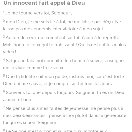
Un innocent fait appel à Dieu
1
Je me tourne vers toi, Seigneur ;
2
mon Dieu, je me suis fié à toi, ne me laisse pas déçu. Ne
laisse pas mes ennemis crier victoire à mon sujet.
3
Aucun de ceux qui comptent sur toi n’aura à le regretter.
Mais honte à ceux qui te trahissent ! Qu’ils restent les mains
vides !
4
Seigneur, fais-moi connaître le chemin à suivre, enseigne-
moi à vivre comme tu le veux.
5
Que ta fidélité soit mon guide, instruis-moi, car c’est toi le
Dieu qui me sauve, et je compte sur toi tous les jours.
6
Souviens-toi que depuis toujours, Seigneur, tu es un Dieu
aimant et bon.
7
Ne pense plus à mes fautes de jeunesse, ne pense plus à
mes désobéissances ; pense à moi plutôt dans ta générosité,
toi qui es si bon, Seigneur.
8
Le Seigneur est si bon et si juste qu’il montre aux