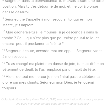
Seigneur, dans ta bienveillance, tu m’avais assuré une forte
position. Mais tu t’es détourné de moi, et me voilà plongé
dans le désarroi.
9
Seigneur, je t’appelle à mon secours ; toi qui es mon
Maître, je t’implore.
10
Que gagnerais-tu si je mourais, si je descendais dans la
tombe ? Celui qui n’est plus que poussière peut-il te louer
encore, peut-il proclamer ta fidélité ?
11
Seigneur, écoute, accorde-moi ton appui ; Seigneur, viens
à mon secours.
12
Tu as changé ma plainte en danse de joie, tu m’as ôté mon
vêtement de deuil, tu l’as remplacé par un habit de fête.
13
Alors, de tout mon cœur je n’en finirai pas de célébrer ta
gloire par mes chants. Seigneur mon Dieu, je te louerai
toujours.
© Société biblique française – Bibli’O, 1997, avec autorisation. Pour vous procurer
une Bible imprimée, rendez-vous sur www.editionsbiblio.fr