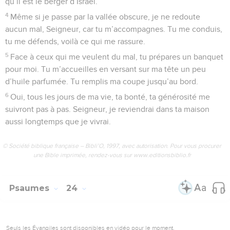
qu’il est le berger d’Israël.
4
Même si je passe par la vallée obscure, je ne redoute
aucun mal, Seigneur, car tu m’accompagnes. Tu me conduis,
tu me défends, voilà ce qui me rassure.
5
Face à ceux qui me veulent du mal, tu prépares un banquet
pour moi. Tu m’accueilles en versant sur ma tête un peu
d’huile parfumée. Tu remplis ma coupe jusqu’au bord.
6
Oui, tous les jours de ma vie, ta bonté, ta générosité me
suivront pas à pas. Seigneur, je reviendrai dans ta maison
aussi longtemps que je vivrai.
© Société biblique française – Bibli’O, 1997, avec autorisation. Pour vous procurer
une Bible imprimée, rendez-vous sur www.editionsbiblio.fr
Psaumes
24
Seuls les Évangiles sont disponibles en vidéo pour le moment.