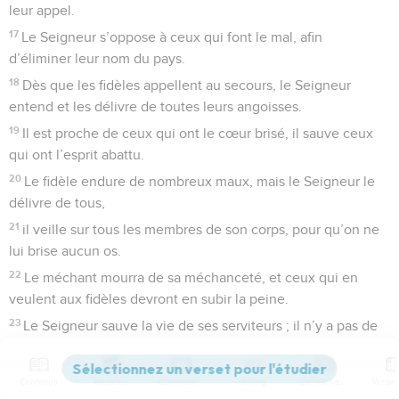
leur appel.
17
Le Seigneur s’oppose à ceux qui font le mal, afin
d’éliminer leur nom du pays.
18
Dès que les fidèles appellent au secours, le Seigneur
entend et les délivre de toutes leurs angoisses.
19
Il est proche de ceux qui ont le cœur brisé, il sauve ceux
qui ont l’esprit abattu.
20
Le fidèle endure de nombreux maux, mais le Seigneur le
délivre de tous,
21
il veille sur tous les membres de son corps, pour qu’on ne
lui brise aucun os.
22
Le méchant mourra de sa méchanceté, et ceux qui en
veulent aux fidèles devront en subir la peine.
23
Le Seigneur sauve la vie de ses serviteurs ; il n’y a pas de
condamnation pour ceux qui ont recours à lui.
Contenus
Versions
Commentaires
Strong
Dictionnaire
© Société biblique française – Bibli’O, 1997, avec autorisation. Pour vous procurer