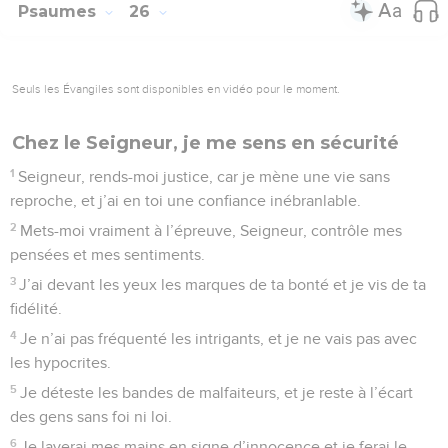
Psaumes
26
Seuls les Évangiles sont disponibles en vidéo pour le moment.
Chez le Seigneur, je me sens en sécurité
1
Seigneur, rends-moi justice, car je mène une vie sans
reproche, et j’ai en toi une confiance inébranlable.
2
Mets-moi vraiment à l’épreuve, Seigneur, contrôle mes
pensées et mes sentiments.
3
J’ai devant les yeux les marques de ta bonté et je vis de ta
fidélité.
4
Je n’ai pas fréquenté les intrigants, et je ne vais pas avec
les hypocrites.
5
Je déteste les bandes de malfaiteurs, et je reste à l’écart
des gens sans foi ni loi.
6
Je laverai mes mains en signe d’innocence et je ferai le