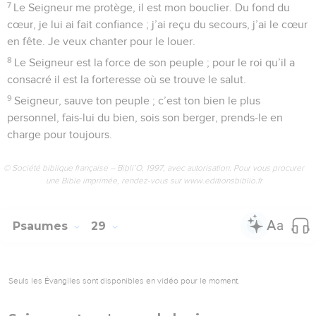
7
Le Seigneur me protège, il est mon bouclier. Du fond du
cœur, je lui ai fait confiance ; j’ai reçu du secours, j’ai le cœur
en fête. Je veux chanter pour le louer.
8
Le Seigneur est la force de son peuple ; pour le roi qu’il a
consacré il est la forteresse où se trouve le salut.
9
Seigneur, sauve ton peuple ; c’est ton bien le plus
personnel, fais-lui du bien, sois son berger, prends-le en
charge pour toujours.
© Société biblique française – Bibli’O, 1997, avec autorisation. Pour vous procurer
une Bible imprimée, rendez-vous sur www.editionsbiblio.fr
Psaumes
29
Seuls les Évangiles sont disponibles en vidéo pour le moment.