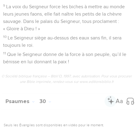
9
La voix du Seigneur force les biches à mettre au monde
leurs jeunes faons, elle fait naître les petits de la chèvre
sauvage. Dans le palais du Seigneur, tous proclament :
« Gloire à Dieu ! »
10
Le Seigneur siège au-dessus des eaux sans fin, il sera
toujours le roi.
11
Que le Seigneur donne de la force à son peuple, qu’il le
bénisse en lui donnant la paix !
© Société biblique française – Bibli’O, 1997, avec autorisation. Pour vous procurer
une Bible imprimée, rendez-vous sur www.editionsbiblio.fr
Psaumes
30
Seuls les Évangiles sont disponibles en vidéo pour le moment.