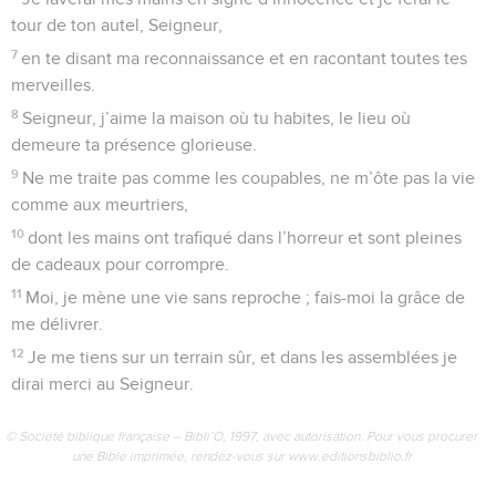
tour de ton autel, Seigneur,
7
en te disant ma reconnaissance et en racontant toutes tes
merveilles.
8
Seigneur, j’aime la maison où tu habites, le lieu où
demeure ta présence glorieuse.
9
Ne me traite pas comme les coupables, ne m’ôte pas la vie
comme aux meurtriers,
10
dont les mains ont trafiqué dans l’horreur et sont pleines
de cadeaux pour corrompre.
11
Moi, je mène une vie sans reproche ; fais-moi la grâce de
me délivrer.
12
Je me tiens sur un terrain sûr, et dans les assemblées je
dirai merci au Seigneur.
© Société biblique française – Bibli’O, 1997, avec autorisation. Pour vous procurer
une Bible imprimée, rendez-vous sur www.editionsbiblio.fr