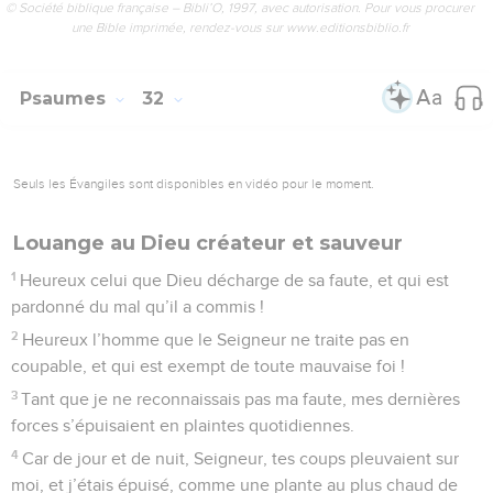
© Société biblique française – Bibli’O, 1997, avec autorisation. Pour vous procurer
une Bible imprimée, rendez-vous sur www.editionsbiblio.fr
Psaumes
32
Seuls les Évangiles sont disponibles en vidéo pour le moment.
Louange au Dieu créateur et sauveur
1
Heureux celui que Dieu décharge de sa faute, et qui est
pardonné du mal qu’il a commis !
2
Heureux l’homme que le Seigneur ne traite pas en
coupable, et qui est exempt de toute mauvaise foi !
3
Tant que je ne reconnaissais pas ma faute, mes dernières
forces s’épuisaient en plaintes quotidiennes.
4
Car de jour et de nuit, Seigneur, tes coups pleuvaient sur
moi, et j’étais épuisé, comme une plante au plus chaud de