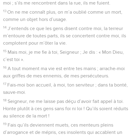
moi ; s’ils me rencontrent dans la rue, ils me fuient.
13
On ne me connaît plus, on m’a oublié comme un mort,
comme un objet hors d’usage.
14
J’entends ce que les gens disent contre moi, la terreur
m’entoure de toutes parts, ils se concertent contre moi, ils
complotent pour m’ôter la vie.
15
Mais moi, je me fie à toi, Seigneur ; Je dis : « Mon Dieu,
c’est toi ».
16
A tout moment ma vie est entre tes mains ; arrache-moi
aux griffes de mes ennemis, de mes persécuteurs.
17
Fais-moi bon accueil, à moi, ton serviteur ; dans ta bonté,
sauve-moi.
18
Seigneur, ne me laisse pas déçu d’avoir fait appel à toi.
Honte plutôt à ces gens sans foi ni loi ! Qu’ils soient réduits
au silence de la mort !
19
Fais qu’ils deviennent muets, ces menteurs pleins
d’arrogance et de mépris, ces insolents qui accablent un