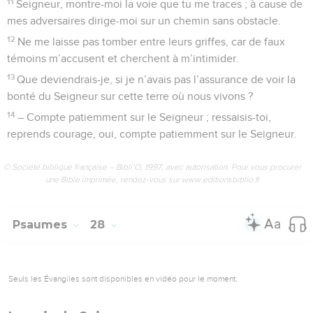
11
Seigneur, montre-moi la voie que tu me traces ; à cause de
mes adversaires dirige-moi sur un chemin sans obstacle.
12
Ne me laisse pas tomber entre leurs griffes, car de faux
témoins m’accusent et cherchent à m’intimider.
13
Que deviendrais-je, si je n’avais pas l’assurance de voir la
bonté du Seigneur sur cette terre où nous vivons ?
14
– Compte patiemment sur le Seigneur ; ressaisis-toi,
reprends courage, oui, compte patiemment sur le Seigneur.
© Société biblique française – Bibli’O, 1997, avec autorisation. Pour vous procurer
une Bible imprimée, rendez-vous sur www.editionsbiblio.fr
Psaumes
28
Seuls les Évangiles sont disponibles en vidéo pour le moment.