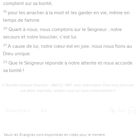
comptent sur sa bonté,
19
pour les arracher à la mort et les garder en vie, même en
temps de famine.
20
Quant à nous, nous comptons sur le Seigneur ; notre
secours et notre bouclier, c’est lui.
21
A cause de lui, notre cœur est en joie, nous nous fions au
Dieu unique.
22
Que le Seigneur réponde à notre attente et nous accorde
sa bonté !
© Société biblique française – Bibli’O, 1997, avec autorisation. Pour vous procurer
une Bible imprimée, rendez-vous sur www.editionsbiblio.fr
Psaumes
34
Seuls les Évangiles sont disponibles en vidéo pour le moment.