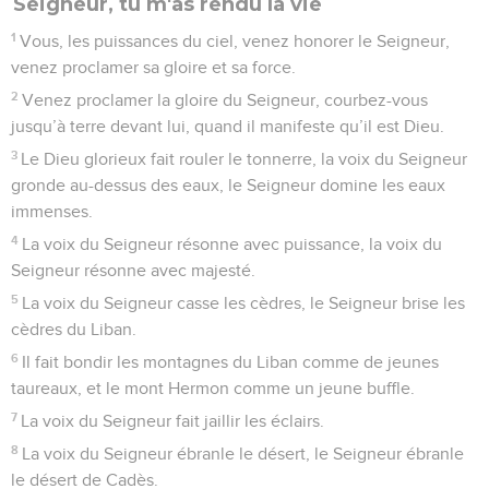
Seigneur, tu m'as rendu la vie
1
Vous, les puissances du ciel, venez honorer le Seigneur,
venez proclamer sa gloire et sa force.
2
Venez proclamer la gloire du Seigneur, courbez-vous
jusqu’à terre devant lui, quand il manifeste qu’il est Dieu.
3
Le Dieu glorieux fait rouler le tonnerre, la voix du Seigneur
gronde au-dessus des eaux, le Seigneur domine les eaux
immenses.
4
La voix du Seigneur résonne avec puissance, la voix du
Seigneur résonne avec majesté.
5
La voix du Seigneur casse les cèdres, le Seigneur brise les
cèdres du Liban.
6
Il fait bondir les montagnes du Liban comme de jeunes
taureaux, et le mont Hermon comme un jeune buffle.
7
La voix du Seigneur fait jaillir les éclairs.
8
La voix du Seigneur ébranle le désert, le Seigneur ébranle
le désert de Cadès.