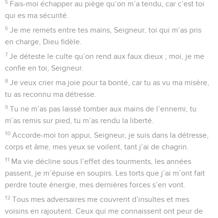
5
Fais-moi échapper au piège qu’on m’a tendu, car c’est toi
qui es ma sécurité.
6
Je me remets entre tes mains, Seigneur, toi qui m’as pris
en charge, Dieu fidèle.
7
Je déteste le culte qu’on rend aux faux dieux ; moi, je me
confie en toi, Seigneur.
8
Je veux crier ma joie pour ta bonté, car tu as vu ma misère,
tu as reconnu ma détresse.
9
Tu ne m’as pas laissé tomber aux mains de l’ennemi, tu
m’as remis sur pied, tu m’as rendu la liberté.
10
Accorde-moi ton appui, Seigneur, je suis dans la détresse,
corps et âme, mes yeux se voilent, tant j’ai de chagrin.
11
Ma vie décline sous l’effet des tourments, les années
passent, je m’épuise en soupirs. Les torts que j’ai m’ont fait
perdre toute énergie, mes dernières forces s’en vont.
12
Tous mes adversaires me couvrent d’insultes et mes
voisins en rajoutent. Ceux qui me connaissent ont peur de