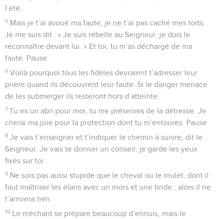
l’été.
5
Mais je t’ai avoué ma faute, je ne t’ai pas caché mes torts.
Je me suis dit : « Je suis rebelle au Seigneur, je dois le
reconnaître devant lui. » Et toi, tu m’as déchargé de ma
faute. Pause
6
Voilà pourquoi tous les fidèles devraient t’adresser leur
prière quand ils découvrent leur faute. Si le danger menace
de les submerger ils resteront hors d’atteinte.
7
Tu es un abri pour moi, tu me préserves de la détresse. Je
crierai ma joie pour la protection dont tu m’entoures. Pause
8
Je vais t’enseigner et t’indiquer le chemin à suivre, dit le
Seigneur. Je vais te donner un conseil, je garde les yeux
fixés sur toi :
9
Ne sois pas aussi stupide que le cheval ou le mulet, dont il
faut maîtriser les élans avec un mors et une bride ; alors il ne
t’arrivera rien.
10
Le méchant se prépare beaucoup d’ennuis, mais le