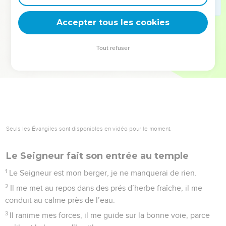
deviennent vos tremplins. Que vous guidiez un ministère, une
équipe, un groupe ou une famille, leur expérience est faite
Accepter tous les cookies
pour vous.
Tout refuser
Je découvre l’événement
Seuls les Évangiles sont disponibles en vidéo pour le moment.
Le Seigneur fait son entrée au temple
1
Le Seigneur est mon berger, je ne manquerai de rien.
2
Il me met au repos dans des prés d’herbe fraîche, il me
conduit au calme près de l’eau.
3
Il ranime mes forces, il me guide sur la bonne voie, parce