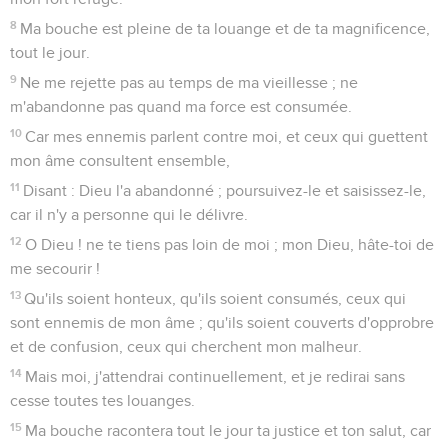
8
Ma bouche est pleine de ta louange et de ta magnificence,
tout le jour.
9
Ne me rejette pas au temps de ma vieillesse ; ne
m'abandonne pas quand ma force est consumée.
10
Car mes ennemis parlent contre moi, et ceux qui guettent
mon âme consultent ensemble,
11
Disant : Dieu l'a abandonné ; poursuivez-le et saisissez-le,
car il n'y a personne qui le délivre.
12
O Dieu ! ne te tiens pas loin de moi ; mon Dieu, hâte-toi de
me secourir !
13
Qu'ils soient honteux, qu'ils soient consumés, ceux qui
sont ennemis de mon âme ; qu'ils soient couverts d'opprobre
et de confusion, ceux qui cherchent mon malheur.
14
Mais moi, j'attendrai continuellement, et je redirai sans
cesse toutes tes louanges.
15
Ma bouche racontera tout le jour ta justice et ton salut, car