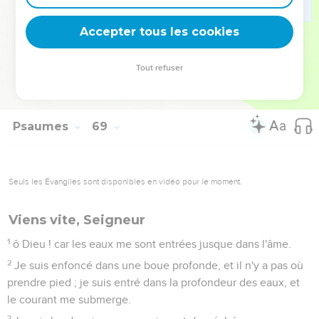
34
Attribuez la force à Dieu : sa majesté est sur Israël, et sa
Accepter tous les cookies
force dans les nuées.
35
Tu es terrible, ô Dieu ! du milieu de tes sanctuaires. Le
Tout refuser
Dieu d'Israël, c'est lui qui donne la puissance et la force à
son peuple. Béni soit Dieu !
Psaumes
69
Seuls les Évangiles sont disponibles en vidéo pour le moment.
Viens vite, Seigneur
1
ô Dieu ! car les eaux me sont entrées jusque dans l'âme.
2
Je suis enfoncé dans une boue profonde, et il n'y a pas où
prendre pied ; je suis entré dans la profondeur des eaux, et
le courant me submerge.
3