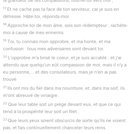
la grandeur de tes compassions, tourne-toi vers moi ;
17
Et ne cache pas ta face de ton serviteur, car je suis en
détresse. Hâte-toi, réponds-moi.
18
Approche-toi de mon âme, sois son rédempteur ; rachète-
moi à cause de mes ennemis.
19
Toi, tu connais mon opprobre, et ma honte, et ma
confusion : tous mes adversaires sont devant toi.
20
L'opprobre m'a brisé le coeur, et je suis accablé ; et j'ai
attendu que quelqu'un eût compassion de moi, mais il n'y a
eu personne,... et des consolateurs, mais je n'en ai pas
trouvé.
21
Ils ont mis du fiel dans ma nourriture, et, dans ma soif, ils
m'ont abreuvé de vinaigre.
22
Que leur table soit un piège devant eux, et que ce qui
tend à la prospérité leur soit un filet ;
23
Que leurs yeux soient obscurcis de sorte qu'ils ne voient
pas, et fais continuellement chanceler leurs reins.