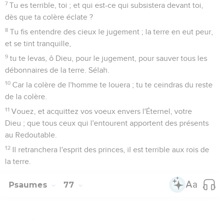
7
Tu es terrible, toi ; et qui est-ce qui subsistera devant toi,
dès que ta colère éclate ?
8
Tu fis entendre des cieux le jugement ; la terre en eut peur,
et se tint tranquille,
9
tu te levas, ô Dieu, pour le jugement, pour sauver tous les
débonnaires de la terre. Sélah.
10
Car la colère de l'homme te louera ; tu te ceindras du reste
de la colère.
11
Vouez, et acquittez vos voeux envers l'Éternel, votre
Dieu ; que tous ceux qui l'entourent apportent des présents
au Redoutable.
12
Il retranchera l'esprit des princes, il est terrible aux rois de
la terre.
Psaumes
77