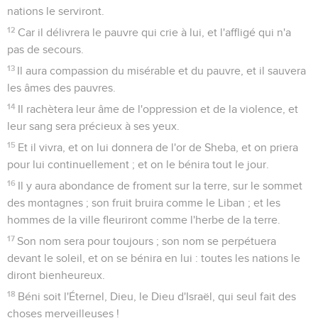
nations le serviront.
12
Car il délivrera le pauvre qui crie à lui, et l'affligé qui n'a
pas de secours.
13
Il aura compassion du misérable et du pauvre, et il sauvera
les âmes des pauvres.
14
Il rachètera leur âme de l'oppression et de la violence, et
leur sang sera précieux à ses yeux.
15
Et il vivra, et on lui donnera de l'or de Sheba, et on priera
pour lui continuellement ; et on le bénira tout le jour.
16
Il y aura abondance de froment sur la terre, sur le sommet
des montagnes ; son fruit bruira comme le Liban ; et les
hommes de la ville fleuriront comme l'herbe de la terre.
17
Son nom sera pour toujours ; son nom se perpétuera
devant le soleil, et on se bénira en lui : toutes les nations le
diront bienheureux.
18
Béni soit l'Éternel, Dieu, le Dieu d'Israël, qui seul fait des
choses merveilleuses !