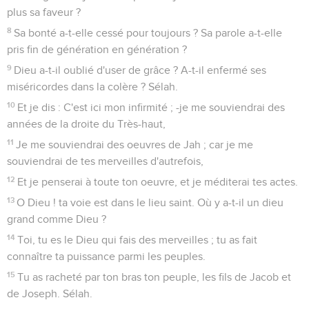
plus sa faveur ?
8
Sa bonté a-t-elle cessé pour toujours ? Sa parole a-t-elle
pris fin de génération en génération ?
9
Dieu a-t-il oublié d'user de grâce ? A-t-il enfermé ses
miséricordes dans la colère ? Sélah.
10
Et je dis : C'est ici mon infirmité ; -je me souviendrai des
années de la droite du Très-haut,
11
Je me souviendrai des oeuvres de Jah ; car je me
souviendrai de tes merveilles d'autrefois,
12
Et je penserai à toute ton oeuvre, et je méditerai tes actes.
13
O Dieu ! ta voie est dans le lieu saint. Où y a-t-il un dieu
grand comme Dieu ?
14
Toi, tu es le Dieu qui fais des merveilles ; tu as fait
connaître ta puissance parmi les peuples.
15
Tu as racheté par ton bras ton peuple, les fils de Jacob et
de Joseph. Sélah.