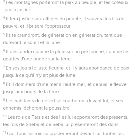
3
Les montagnes porteront la paix au peuple, et les coteaux,
-par la justice.
4
Il fera justice aux affligés du peuple, il sauvera les fils du
pauvre, et il brisera l'oppresseur.
5
Ils te craindront, de génération en génération, tant que
dureront le soleil et la lune.
6
Il descendra comme la pluie sur un pré fauché, comme les
gouttes d'une ondée sur la terre.
7
En ses jours le juste fleurira, et il y aura abondance de paix,
jusqu'à ce qu'il n'y ait plus de lune.
8
Et il dominera d'une mer à l'autre mer, et depuis le fleuve
jusqu'aux bouts de la terre.
9
Les habitants du désert se courberont devant lui, et ses
ennemis lécheront la poussière.
10
Les rois de Tarsis et des îles lui apporteront des présents,
les rois de Sheba et de Seba lui présenteront des dons.
11
Oui, tous les rois se prosterneront devant lui, toutes les