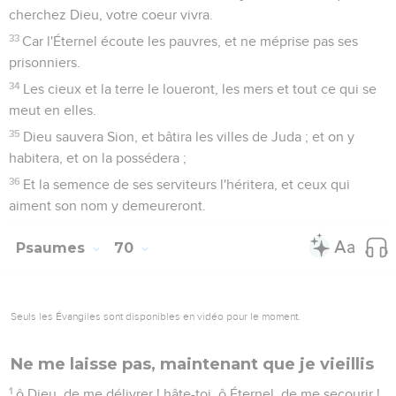
cherchez Dieu, votre coeur vivra.
33
Car l'Éternel écoute les pauvres, et ne méprise pas ses
prisonniers.
34
Les cieux et la terre le loueront, les mers et tout ce qui se
meut en elles.
35
Dieu sauvera Sion, et bâtira les villes de Juda ; et on y
habitera, et on la possédera ;
36
Et la semence de ses serviteurs l'héritera, et ceux qui
aiment son nom y demeureront.
Psaumes
70
Seuls les Évangiles sont disponibles en vidéo pour le moment.
Ne me laisse pas, maintenant que je vieillis
1
ô Dieu, de me délivrer ! hâte-toi, ô Éternel, de me secourir !