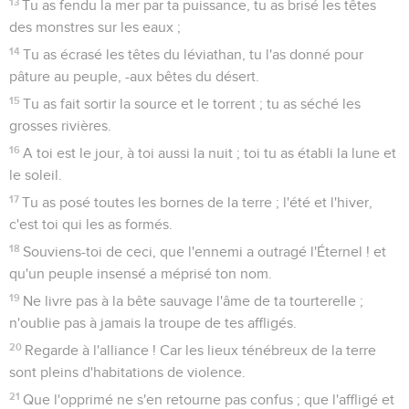
13
Tu as fendu la mer par ta puissance, tu as brisé les têtes
des monstres sur les eaux ;
14
Tu as écrasé les têtes du léviathan, tu l'as donné pour
pâture au peuple, -aux bêtes du désert.
15
Tu as fait sortir la source et le torrent ; tu as séché les
grosses rivières.
16
A toi est le jour, à toi aussi la nuit ; toi tu as établi la lune et
le soleil.
17
Tu as posé toutes les bornes de la terre ; l'été et l'hiver,
c'est toi qui les as formés.
18
Souviens-toi de ceci, que l'ennemi a outragé l'Éternel ! et
qu'un peuple insensé a méprisé ton nom.
19
Ne livre pas à la bête sauvage l'âme de ta tourterelle ;
n'oublie pas à jamais la troupe de tes affligés.
20
Regarde à l'alliance ! Car les lieux ténébreux de la terre
sont pleins d'habitations de violence.
21
Que l'opprimé ne s'en retourne pas confus ; que l'affligé et