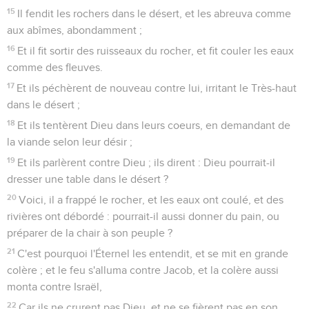
15
Il fendit les rochers dans le désert, et les abreuva comme
aux abîmes, abondamment ;
16
Et il fit sortir des ruisseaux du rocher, et fit couler les eaux
comme des fleuves.
17
Et ils péchèrent de nouveau contre lui, irritant le Très-haut
dans le désert ;
18
Et ils tentèrent Dieu dans leurs coeurs, en demandant de
la viande selon leur désir ;
19
Et ils parlèrent contre Dieu ; ils dirent : Dieu pourrait-il
dresser une table dans le désert ?
20
Voici, il a frappé le rocher, et les eaux ont coulé, et des
rivières ont débordé : pourrait-il aussi donner du pain, ou
préparer de la chair à son peuple ?
21
C'est pourquoi l'Éternel les entendit, et se mit en grande
colère ; et le feu s'alluma contre Jacob, et la colère aussi
monta contre Israël,
22
Car ils ne crurent pas Dieu, et ne se fièrent pas en son