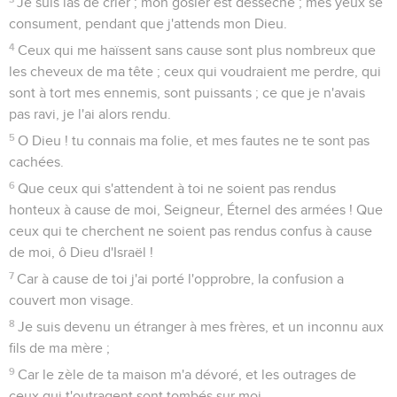
Je suis las de crier ; mon gosier est desséché ; mes yeux se
consument, pendant que j'attends mon Dieu.
4
Ceux qui me haïssent sans cause sont plus nombreux que
les cheveux de ma tête ; ceux qui voudraient me perdre, qui
sont à tort mes ennemis, sont puissants ; ce que je n'avais
pas ravi, je l'ai alors rendu.
5
O Dieu ! tu connais ma folie, et mes fautes ne te sont pas
cachées.
6
Que ceux qui s'attendent à toi ne soient pas rendus
honteux à cause de moi, Seigneur, Éternel des armées ! Que
ceux qui te cherchent ne soient pas rendus confus à cause
de moi, ô Dieu d'Israël !
7
Car à cause de toi j'ai porté l'opprobre, la confusion a
couvert mon visage.
8
Je suis devenu un étranger à mes frères, et un inconnu aux
fils de ma mère ;
9
Car le zèle de ta maison m'a dévoré, et les outrages de
ceux qui t'outragent sont tombés sur moi.