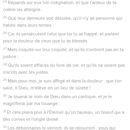
24
Répands sur eux ton indignation, et que l'ardeur de ta
colère les atteigne.
25
Que leur demeure soit désolée, qu'il n'y ait personne qui
habite dans leurs tentes.
26
Car ils persécutent celui que toi tu as frappé, et parlent
pour la douleur de ceux que tu as blessés.
27
Mets iniquité sur leur iniquité, et qu'ils n'entrent pas en ta
justice ;
28
Qu'ils soient effacés du livre de vie, et qu'ils ne soient pas
inscrits avec les justes.
29
Mais pour moi, je suis affligé et dans la douleur : que ton
salut, ô Dieu, m'élève en un lieu de sûreté !
30
Je louerai le nom de Dieu dans un cantique, et je le
magnifierai par ma louange ;
31
Et cela plaira plus à l'Éternel qu'un taureau, un boeuf qui a
des cornes et l'ongle divisé.
32
Les débonnaires le verront, ils se réjouiront ; vous qui