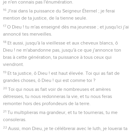
je n'en connais pas l'énumération.
16
J'irai dans la puissance du Seigneur Éternel ; je ferai
mention de ta justice, de la tienne seule.
17
O Dieu ! tu m'as enseigné dès ma jeunesse ; et jusqu'ici j'ai
annoncé tes merveilles.
18
Et aussi, jusqu'à la vieillesse et aux cheveux blancs, ô
Dieu ! ne m'abandonne pas, jusqu'à ce que j'annonce ton
bras à cette génération, ta puissance à tous ceux qui
viendront.
19
Et ta justice, ô Dieu ! est haut élevée. Toi qui as fait de
grandes choses, ô Dieu ! qui est comme toi ?
20
Toi qui nous as fait voir de nombreuses et amères
détresses, tu nous redonneras la vie, et tu nous feras
remonter hors des profondeurs de la terre.
21
Tu multiplieras ma grandeur, et tu te tourneras, tu me
consoleras.
22
Aussi, mon Dieu, je te célébrerai avec le luth, je louerai ta