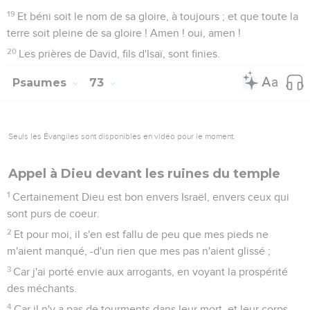
19
Et béni soit le nom de sa gloire, à toujours ; et que toute la
terre soit pleine de sa gloire ! Amen ! oui, amen !
20
Les prières de David, fils d'Isaï, sont finies.
Psaumes
73
Seuls les Évangiles sont disponibles en vidéo pour le moment.
Appel à Dieu devant les ruines du temple
1
Certainement Dieu est bon envers Israël, envers ceux qui
sont purs de coeur.
2
Et pour moi, il s'en est fallu de peu que mes pieds ne
m'aient manqué, -d'un rien que mes pas n'aient glissé ;
3
Car j'ai porté envie aux arrogants, en voyant la prospérité
des méchants.
4
Car il n'y a pas de tourments dans leur mort, et leur corps