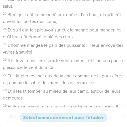
salut,
23
Bien qu'il eût commandé aux nuées d'en haut, et qu'il eût
ouvert les portes des cieux,
24
Et qu'il eût fait pleuvoir sur eux la manne pour manger, et
qu'il leur eût donné le blé des cieux :
25
L'homme mangea le pain des puissants ; il leur envoya des
vivres à satiété.
26
Il fit lever dans les cieux le vent d'orient, et il amena par sa
puissance le vent du midi ;
27
Et il fit pleuvoir sur eux de la chair comme de la poussière,
et, comme le sable des mers, des oiseaux ailés ;
28
Et il les fit tomber au milieu de leur camp, autour de leurs
demeures.
29
Et ils mangèrent, et en furent abondamment rassasiés. Il
leur envoya ce qu'ils convoitaient.
30
Ils ne s'étaient pas encore détournés de leur convoitise,
Contenus
Versions
Commentaires
Strong
Dictionnaire