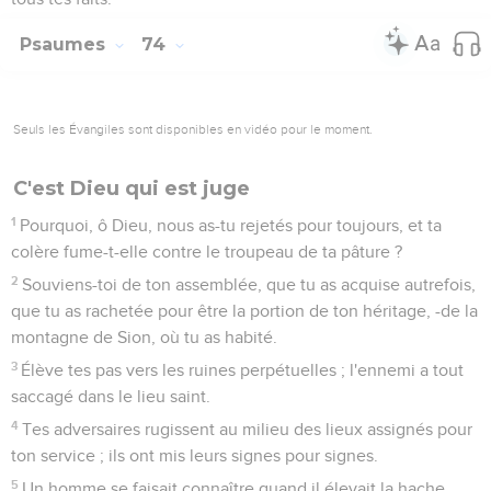
Psaumes
74
Seuls les Évangiles sont disponibles en vidéo pour le moment.
C'est Dieu qui est juge
1
Pourquoi, ô Dieu, nous as-tu rejetés pour toujours, et ta
colère fume-t-elle contre le troupeau de ta pâture ?
2
Souviens-toi de ton assemblée, que tu as acquise autrefois,
que tu as rachetée pour être la portion de ton héritage, -de la
montagne de Sion, où tu as habité.
3
Élève tes pas vers les ruines perpétuelles ; l'ennemi a tout
saccagé dans le lieu saint.
4
Tes adversaires rugissent au milieu des lieux assignés pour
ton service ; ils ont mis leurs signes pour signes.
5
Un homme se faisait connaître quand il élevait la hache