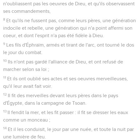
n'oubliassent pas les oeuvres de Dieu, et qu'ils observassent
ses commandements,
8
Et qu'ils ne fussent pas, comme leurs pères, une génération
indocile et rebelle, une génération qui n'a point affermi son
coeur, et dont l'esprit n'a pas été fidèle à Dieu.
9
Les fils d'Éphraïm, armés et tirant de l'arc, ont tourné le dos
le jour du combat.
10
Ils n'ont pas gardé l'alliance de Dieu, et ont refusé de
marcher selon sa loi ;
11
Et ils ont oublié ses actes et ses oeuvres merveilleuses,
qu'il leur avait fait voir.
12
Il fit des merveilles devant leurs pères dans le pays
d'Égypte, dans la campagne de Tsoan.
13
Il fendit la mer, et les fit passer : il fit se dresser les eaux
comme un monceau ;
14
Et il les conduisit, le jour par une nuée, et toute la nuit par
une lumière de feu.