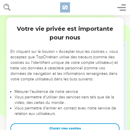
Là est Benjamin, le petit, qui domine sur eux ; les princes
de Juda, leur troupe ; les princes de Zabulon, les princes de
Nephthali.
Darby
28
Ton Dieu a commandé ta force. Établis en force, ô Dieu,
Votre vie privée est importante
Psaumes
68
ce que tu as fait pour nous !
pour nous
29
A cause de ton peuple, à Jérusalem, les rois t'apporteront
des présents.
En cliquant sur le bouton « Accepter tous les cookies », vous
30
Tance la bête des roseaux, l'assemblée des forts taureaux,
acceptez que TopChrétien utilise des traceurs (comme des
avec les veaux des peuples : chacun se prosterne, offrant
cookies ou l'identifiant unique de votre compte utilisateur) et
traite vos données à caractère personnel (comme vos
des lingots d'argent. Disperse les peuples qui trouvent leurs
données de navigation et les informations renseignées dans
délices dans la guerre.
votre compte utilisateur) dans les buts suivants :
31
Des grands viendront d'Égypte ; Cush s'empressera
d'étendre ses mains vers Dieu.
Mesurer l'audience de notre service
Vous permettre d'utiliser des services tiers tels que de la
32
Royaumes de la terre, chantez à Dieu, chantez les
vidéo, des cartes du monde…
louanges du Seigneur, (Sélah),
Vous permettre d'entrer en contact avec notre service de
relation aux utilisateurs.
33
A celui qui passe comme à cheval sur les cieux, sur les
cieux d'ancienneté ! Voici, il fait retentir sa voix, un voix
Choisir mes cookies
puissante.