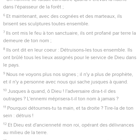
dans l'épaisseur de la forêt ;
6
Et maintenant, avec des cognées et des marteaux, ils
brisent ses sculptures toutes ensemble.
7
Ils ont mis le feu à ton sanctuaire, ils ont profané par terre la
demeure de ton nom ;
8
Ils ont dit en leur coeur : Détruisons-les tous ensemble. Ils
ont brûlé tous les lieux assignés pour le service de Dieu dans
le pays.
9
Nous ne voyons plus nos signes ; il n'y a plus de prophète,
et il n'y a personne avec nous qui sache jusques à quand.
10
Jusques à quand, ô Dieu ! l'adversaire dira-t-il des
outrages ? L'ennemi méprisera-t-il ton nom à jamais ?
11
Pourquoi détournes-tu ta main, et ta droite ? Tire-la de ton
sein : détruis !
12
Et Dieu est d'ancienneté mon roi, opérant des délivrances
au milieu de la terre.