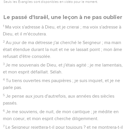
Seuls les Évangiles sont disponibles en vidéo pour le moment.
Le passé d'Israël, une leçon à ne pas oublier
1
Ma voix s'adresse à Dieu, et je crierai ; ma voix s'adresse à
Dieu, et il m'écoutera.
2
Au jour de ma détresse j'ai cherché le Seigneur ; ma main
était étendue durant la nuit et ne se lassait point ; mon âme
refusait d'être consolée.
3
Je me souvenais de Dieu, et j'étais agité ; je me lamentais,
et mon esprit défaillait. Sélah.
4
Tu tiens ouvertes mes paupières ; je suis inquiet, et je ne
parle pas.
5
Je pense aux jours d'autrefois, aux années des siècles
passés.
6
Je me souviens, de nuit, de mon cantique ; je médite en
mon coeur, et mon esprit cherche diligemment.
7
Le Seigneur rejettera-t-il pour toujours ? et ne montrera-t-il