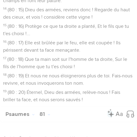
champs en font leur pâture.
14
(80 : 15) Dieu des armées, reviens donc ! Regarde du haut
des cieux, et vois ! considère cette vigne !
15
(80 : 16) Protège ce que ta droite a planté, Et le fils que tu
t'es choisi !...
16
(80 : 17) Elle est brûlée par le feu, elle est coupée ! Ils
périssent devant ta face menaçante.
17
(80 : 18) Que ta main soit sur l'homme de ta droite, Sur le
fils de l'homme que tu t'es choisi !
18
(80 : 19) Et nous ne nous éloignerons plus de toi. Fais-nous
revivre, et nous invoquerons ton nom.
19
(80 : 20) Éternel, Dieu des armées, relève-nous ! Fais
briller ta face, et nous serons sauvés !
Psaumes
81