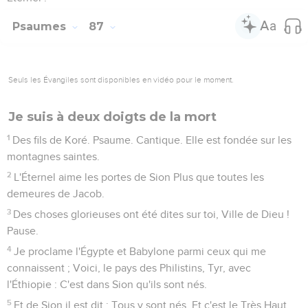
Psaumes
87
Seuls les Évangiles sont disponibles en vidéo pour le moment.
Je suis à deux doigts de la mort
1
Des fils de Koré. Psaume. Cantique. Elle est fondée sur les
montagnes saintes.
2
L'Éternel aime les portes de Sion Plus que toutes les
demeures de Jacob.
3
Des choses glorieuses ont été dites sur toi, Ville de Dieu !
Pause.
4
Je proclame l'Égypte et Babylone parmi ceux qui me
connaissent ; Voici, le pays des Philistins, Tyr, avec
l'Éthiopie : C'est dans Sion qu'ils sont nés.
5
Et de Sion il est dit : Tous y sont nés, Et c'est le Très Haut