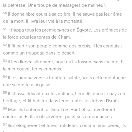
la détresse, Une troupe de messagers de malheur.
50
Il donna libre cours à sa colère, Il ne sauva pas leur âme
de la mort, Il livra leur vie à la mortalité ;
51
Il frappa tous les premiers-nés en Égypte, Les prémices de
la force sous les tentes de Cham.
52
Il fit partir son peuple comme des brebis, Il les conduisit
comme un troupeau dans le désert.
53
Il les dirigea sûrement, pour qu'ils fussent sans crainte, Et
la mer couvrit leurs ennemis.
54
Il les amena vers sa frontière sainte, Vers cette montagne
que sa droite a acquise.
55
Il chassa devant eux les nations, Leur distribua le pays en
héritage, Et fit habiter dans leurs tentes les tribus d'Israël.
56
Mais ils tentèrent le Dieu Très Haut et se révoltèrent
contre lui, Et ils n'observèrent point ses ordonnances.
57
Ils s'éloignèrent et furent infidèles, comme leurs pères, Ils