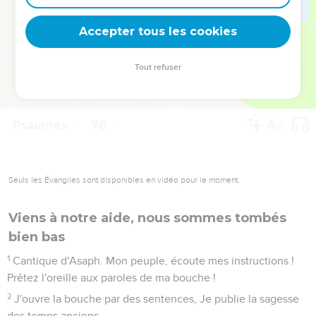
deviennent vos tremplins. Que vous guidiez un ministère, une
équipe, un groupe ou une famille, leur expérience est faite
Accepter tous les cookies
pour vous.
Tout refuser
Je découvre l’événement
Psaumes
78
Seuls les Évangiles sont disponibles en vidéo pour le moment.
Viens à notre aide, nous sommes tombés
bien bas
1
Cantique d'Asaph. Mon peuple, écoute mes instructions !
Prêtez l'oreille aux paroles de ma bouche !
2
J'ouvre la bouche par des sentences, Je publie la sagesse
des temps anciens.