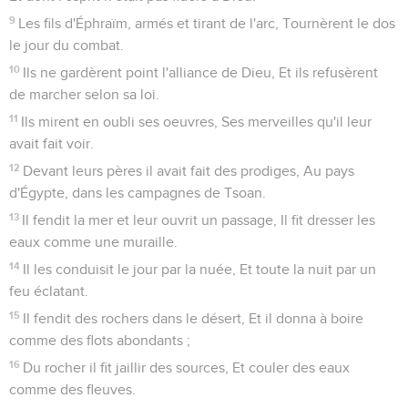
9
Les fils d'Éphraïm, armés et tirant de l'arc, Tournèrent le dos
le jour du combat.
10
Ils ne gardèrent point l'alliance de Dieu, Et ils refusèrent
de marcher selon sa loi.
11
Ils mirent en oubli ses oeuvres, Ses merveilles qu'il leur
avait fait voir.
12
Devant leurs pères il avait fait des prodiges, Au pays
d'Égypte, dans les campagnes de Tsoan.
13
Il fendit la mer et leur ouvrit un passage, Il fit dresser les
eaux comme une muraille.
14
Il les conduisit le jour par la nuée, Et toute la nuit par un
feu éclatant.
15
Il fendit des rochers dans le désert, Et il donna à boire
comme des flots abondants ;
16
Du rocher il fit jaillir des sources, Et couler des eaux
comme des fleuves.