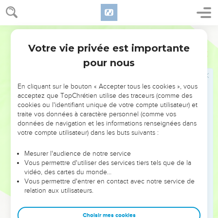
Votre vie privée est importante
pour nous
NE MANQUEZ PAS L’ÉVÉNEMENT
En cliquant sur le bouton « Accepter tous les cookies », vous
DE L’ANNÉE !
acceptez que TopChrétien utilise des traceurs (comme des
cookies ou l'identifiant unique de votre compte utilisateur) et
ET SI LEURS ERREURS POUVAIENT VOUS ÉVITER LES
traite vos données à caractère personnel (comme vos
VOTRES ?
données de navigation et les informations renseignées dans
votre compte utilisateur) dans les buts suivants :
On admire souvent les leaders pour leurs réussites, leur impact,
leur foi ou leur vision. Mais on voit moins les doutes, les erreurs
Mesurer l'audience de notre service
Vous permettre d'utiliser des services tiers tels que de la
et les saisons difficiles qu'ils ont traversés, alors même que ce
vidéo, des cartes du monde…
sont elles qui les ont façonnés.
Vous permettre d'entrer en contact avec notre service de
relation aux utilisateurs.
Dans cette conférence, leaders, entrepreneurs, et responsables
reviennent sur les erreurs marquantes de leur parcours et les
clés pour avancer avec plus de sagesse afin que leurs erreurs
Choisir mes cookies