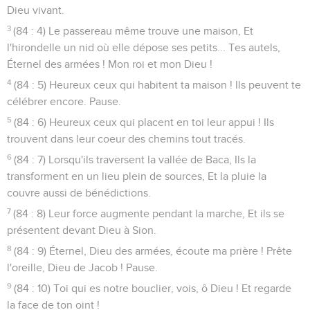
Dieu vivant.
3
(84 : 4) Le passereau même trouve une maison, Et
l'hirondelle un nid où elle dépose ses petits... Tes autels,
Éternel des armées ! Mon roi et mon Dieu !
4
(84 : 5) Heureux ceux qui habitent ta maison ! Ils peuvent te
célébrer encore. Pause.
5
(84 : 6) Heureux ceux qui placent en toi leur appui ! Ils
trouvent dans leur coeur des chemins tout tracés.
6
(84 : 7) Lorsqu'ils traversent la vallée de Baca, Ils la
transforment en un lieu plein de sources, Et la pluie la
couvre aussi de bénédictions.
7
(84 : 8) Leur force augmente pendant la marche, Et ils se
présentent devant Dieu à Sion.
8
(84 : 9) Éternel, Dieu des armées, écoute ma prière ! Prête
l'oreille, Dieu de Jacob ! Pause.
9
(84 : 10) Toi qui es notre bouclier, vois, ô Dieu ! Et regarde
la face de ton oint !