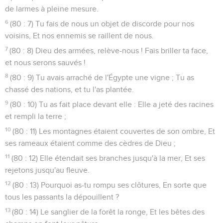
de larmes à pleine mesure.
6
(80 : 7) Tu fais de nous un objet de discorde pour nos
voisins, Et nos ennemis se raillent de nous.
7
(80 : 8) Dieu des armées, relève-nous ! Fais briller ta face,
et nous serons sauvés !
8
(80 : 9) Tu avais arraché de l'Égypte une vigne ; Tu as
chassé des nations, et tu l'as plantée.
9
(80 : 10) Tu as fait place devant elle : Elle a jeté des racines
et rempli la terre ;
10
(80 : 11) Les montagnes étaient couvertes de son ombre, Et
ses rameaux étaient comme des cèdres de Dieu ;
11
(80 : 12) Elle étendait ses branches jusqu'à la mer, Et ses
rejetons jusqu'au fleuve.
12
(80 : 13) Pourquoi as-tu rompu ses clôtures, En sorte que
tous les passants la dépouillent ?
13
(80 : 14) Le sanglier de la forêt la ronge, Et les bêtes des