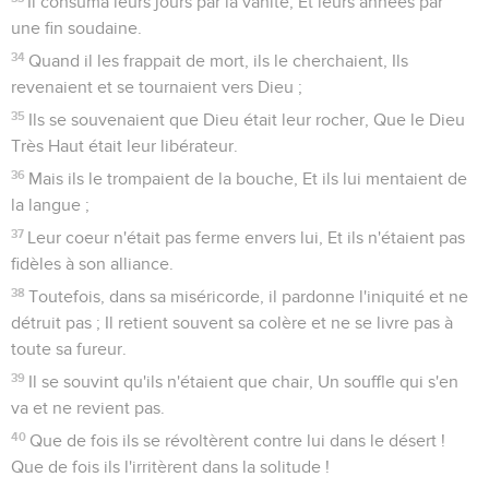
Il consuma leurs jours par la vanité, Et leurs années par
une fin soudaine.
34
Quand il les frappait de mort, ils le cherchaient, Ils
revenaient et se tournaient vers Dieu ;
35
Ils se souvenaient que Dieu était leur rocher, Que le Dieu
Très Haut était leur libérateur.
36
Mais ils le trompaient de la bouche, Et ils lui mentaient de
la langue ;
37
Leur coeur n'était pas ferme envers lui, Et ils n'étaient pas
fidèles à son alliance.
38
Toutefois, dans sa miséricorde, il pardonne l'iniquité et ne
détruit pas ; Il retient souvent sa colère et ne se livre pas à
toute sa fureur.
39
Il se souvint qu'ils n'étaient que chair, Un souffle qui s'en
va et ne revient pas.
40
Que de fois ils se révoltèrent contre lui dans le désert !
Que de fois ils l'irritèrent dans la solitude !