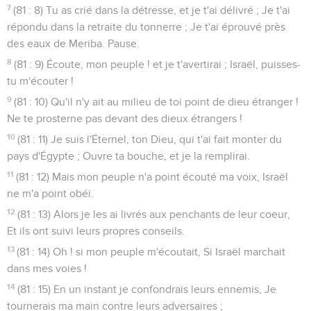
7
(81 : 8) Tu as crié dans la détresse, et je t'ai délivré ; Je t'ai
répondu dans la retraite du tonnerre ; Je t'ai éprouvé près
des eaux de Meriba. Pause.
8
(81 : 9) Écoute, mon peuple ! et je t'avertirai ; Israël, puisses-
tu m'écouter !
9
(81 : 10) Qu'il n'y ait au milieu de toi point de dieu étranger !
Ne te prosterne pas devant des dieux étrangers !
10
(81 : 11) Je suis l'Éternel, ton Dieu, qui t'ai fait monter du
pays d'Égypte ; Ouvre ta bouche, et je la remplirai.
11
(81 : 12) Mais mon peuple n'a point écouté ma voix, Israël
ne m'a point obéi.
12
(81 : 13) Alors je les ai livrés aux penchants de leur coeur,
Et ils ont suivi leurs propres conseils.
13
(81 : 14) Oh ! si mon peuple m'écoutait, Si Israël marchait
dans mes voies !
14
(81 : 15) En un instant je confondrais leurs ennemis, Je
tournerais ma main contre leurs adversaires ;