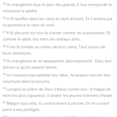
25
Ils mangèrent tous le pain des grands, Il leur envoya de la
nourriture à satiété.
26
Il fit souffler dans les cieux le vent d'orient, Et il amena par
sa puissance le vent du midi ;
27
Il fit pleuvoir sur eux la viande comme de la poussière, Et
comme le sable des mers les oiseaux ailés ;
28
Il les fit tomber au milieu de leur camp, Tout autour de
leurs demeures.
29
Ils mangèrent et se rassasièrent abondamment : Dieu leur
donna ce qu'ils avaient désiré.
30
Ils n'avaient pas satisfait leur désir, Ils avaient encore leur
nourriture dans la bouche,
31
Lorsque la colère de Dieu s'éleva contre eux ; Il frappa de
mort les plus vigoureux, Il abattit les jeunes hommes d'Israël.
32
Malgré tout cela, ils continuèrent à pécher, Et ne crurent
point à ses prodiges.
33