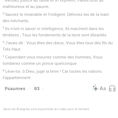
Rendez justice au faible et à l'orphelin, Faites droit au
malheureux et au pauvre,
4
Sauvez le misérable et l'indigent, Délivrez-les de la main
des méchants.
5
Ils n'ont ni savoir ni intelligence, Ils marchent dans les
ténèbres ; Tous les fondements de la terre sont ébranlés.
6
J'avais dit : Vous êtes des dieux, Vous êtes tous des fils du
Très Haut.
7
Cependant vous mourrez comme des hommes, Vous
tomberez comme un prince quelconque.
8
Lève-toi, ô Dieu, juge la terre ! Car toutes les nations
t'appartiennent.
Psaumes
83
Seuls les Évangiles sont disponibles en vidéo pour le moment.