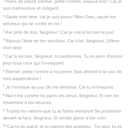
1
Prière de David. Éternel, prête l'oreille, exauce-moi ! Car je
suis malheureux et indigent.
2
Garde mon âme, car je suis pieux ! Mon Dieu, sauve ton
serviteur qui se confie en toi !
3
Aie pitié de moi, Seigneur ! Car je crie à toi tout le jour.
4
Réjouis l'âme de ton serviteur, Car à toi, Seigneur, j'élève
mon âme.
5
Car tu es bon, Seigneur, tu pardonnes, Tu es plein d'amour
pour tous ceux qui t'invoquent.
6
Éternel, prête l'oreille à ma prière, Sois attentif à la voix de
mes supplications !
7
Je t'invoque au jour de ma détresse, Car tu m'exauces.
8
Nul n'est comme toi parmi les dieux, Seigneur, Et rien ne
ressemble à tes oeuvres.
9
Toutes les nations que tu as faites viendront Se prosterner
devant ta face, Seigneur, Et rendre gloire à ton nom.
10
Car tu es grand, et tu opères des prodiges ; Toi seul, tu es