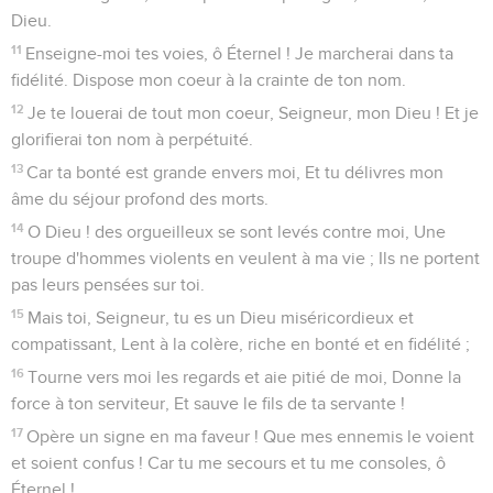
Dieu.
11
Enseigne-moi tes voies, ô Éternel ! Je marcherai dans ta
fidélité. Dispose mon coeur à la crainte de ton nom.
12
Je te louerai de tout mon coeur, Seigneur, mon Dieu ! Et je
glorifierai ton nom à perpétuité.
13
Car ta bonté est grande envers moi, Et tu délivres mon
âme du séjour profond des morts.
14
O Dieu ! des orgueilleux se sont levés contre moi, Une
troupe d'hommes violents en veulent à ma vie ; Ils ne portent
pas leurs pensées sur toi.
15
Mais toi, Seigneur, tu es un Dieu miséricordieux et
compatissant, Lent à la colère, riche en bonté et en fidélité ;
16
Tourne vers moi les regards et aie pitié de moi, Donne la
force à ton serviteur, Et sauve le fils de ta servante !
17
Opère un signe en ma faveur ! Que mes ennemis le voient
et soient confus ! Car tu me secours et tu me consoles, ô
Éternel !