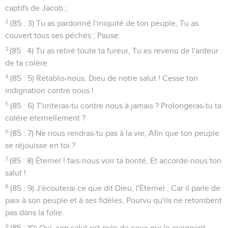
captifs de Jacob ;
2
(85 : 3) Tu as pardonné l'iniquité de ton peuple, Tu as
couvert tous ses péchés ; Pause.
3
(85 : 4) Tu as retiré toute ta fureur, Tu es revenu de l'ardeur
de ta colère.
4
(85 : 5) Rétablis-nous, Dieu de notre salut ! Cesse ton
indignation contre nous !
5
(85 : 6) T'irriteras-tu contre nous à jamais ? Prolongeras-tu ta
colère éternellement ?
6
(85 : 7) Ne nous rendras-tu pas à la vie, Afin que ton peuple
se réjouisse en toi ?
7
(85 : 8) Éternel ! fais-nous voir ta bonté, Et accorde-nous ton
salut !
8
(85 : 9) J'écouterai ce que dit Dieu, l'Éternel ; Car il parle de
paix à son peuple et à ses fidèles, Pourvu qu'ils ne retombent
pas dans la folie.
9
(85 : 10) Oui, son salut est près de ceux qui le craignent,