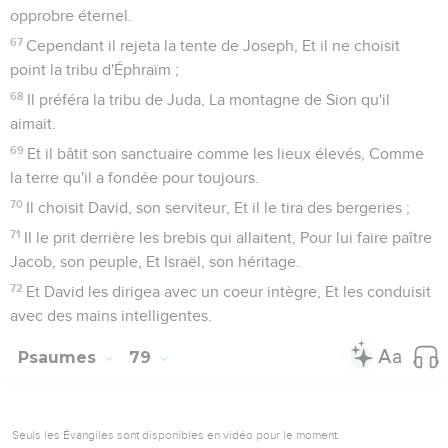
opprobre éternel.
67
Cependant il rejeta la tente de Joseph, Et il ne choisit
point la tribu d'Éphraïm ;
68
Il préféra la tribu de Juda, La montagne de Sion qu'il
aimait.
69
Et il bâtit son sanctuaire comme les lieux élevés, Comme
la terre qu'il a fondée pour toujours.
70
Il choisit David, son serviteur, Et il le tira des bergeries ;
71
Il le prit derrière les brebis qui allaitent, Pour lui faire paître
Jacob, son peuple, Et Israël, son héritage.
72
Et David les dirigea avec un coeur intègre, Et les conduisit
avec des mains intelligentes.
Psaumes
79
Seuls les Évangiles sont disponibles en vidéo pour le moment.