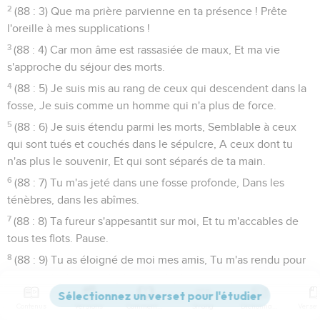
2
(88 : 3) Que ma prière parvienne en ta présence ! Prête
l'oreille à mes supplications !
3
(88 : 4) Car mon âme est rassasiée de maux, Et ma vie
s'approche du séjour des morts.
4
(88 : 5) Je suis mis au rang de ceux qui descendent dans la
fosse, Je suis comme un homme qui n'a plus de force.
5
(88 : 6) Je suis étendu parmi les morts, Semblable à ceux
qui sont tués et couchés dans le sépulcre, A ceux dont tu
n'as plus le souvenir, Et qui sont séparés de ta main.
6
(88 : 7) Tu m'as jeté dans une fosse profonde, Dans les
ténèbres, dans les abîmes.
7
(88 : 8) Ta fureur s'appesantit sur moi, Et tu m'accables de
tous tes flots. Pause.
8
(88 : 9) Tu as éloigné de moi mes amis, Tu m'as rendu pour
eux un objet d'horreur ; Je suis enfermé et je ne puis sortir.
9
(88 : 10) Mes yeux se consument dans la souffrance ; Je
Contenus
Versions
Commentaires
Strong
Dictionnaire
t'invoque tous les jours, ô Éternel ! J'étends vers toi les