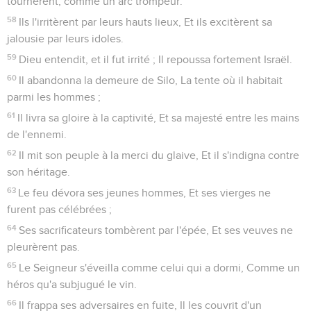
tournèrent, comme un arc trompeur.
58
Ils l'irritèrent par leurs hauts lieux, Et ils excitèrent sa
jalousie par leurs idoles.
59
Dieu entendit, et il fut irrité ; Il repoussa fortement Israël.
60
Il abandonna la demeure de Silo, La tente où il habitait
parmi les hommes ;
61
Il livra sa gloire à la captivité, Et sa majesté entre les mains
de l'ennemi.
62
Il mit son peuple à la merci du glaive, Et il s'indigna contre
son héritage.
63
Le feu dévora ses jeunes hommes, Et ses vierges ne
furent pas célébrées ;
64
Ses sacrificateurs tombèrent par l'épée, Et ses veuves ne
pleurèrent pas.
65
Le Seigneur s'éveilla comme celui qui a dormi, Comme un
héros qu'a subjugué le vin.
66
Il frappa ses adversaires en fuite, Il les couvrit d'un