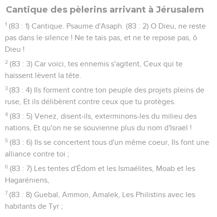
Cantique des pèlerins arrivant à Jérusalem
1
(83 : 1) Cantique. Psaume d'Asaph. (83 : 2) O Dieu, ne reste
pas dans le silence ! Ne te tais pas, et ne te repose pas, ô
Dieu !
2
(83 : 3) Car voici, tes ennemis s'agitent, Ceux qui te
haïssent lèvent la tête.
3
(83 : 4) Ils forment contre ton peuple des projets pleins de
ruse, Et ils délibèrent contre ceux que tu protèges.
4
(83 : 5) Venez, disent-ils, exterminons-les du milieu des
nations, Et qu'on ne se souvienne plus du nom d'Israël !
5
(83 : 6) Ils se concertent tous d'un même coeur, Ils font une
alliance contre toi ;
6
(83 : 7) Les tentes d'Édom et les Ismaélites, Moab et les
Hagaréniens,
7
(83 : 8) Guebal, Ammon, Amalek, Les Philistins avec les
habitants de Tyr ;