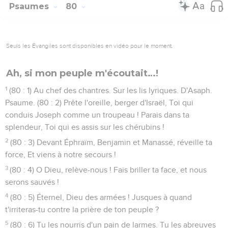
Psaumes
80
Seuls les Évangiles sont disponibles en vidéo pour le moment.
Ah, si mon peuple m'écoutait…!
1
(80 : 1) Au chef des chantres. Sur les lis lyriques. D'Asaph.
Psaume. (80 : 2) Prête l'oreille, berger d'Israël, Toi qui
conduis Joseph comme un troupeau ! Parais dans ta
splendeur, Toi qui es assis sur les chérubins !
2
(80 : 3) Devant Éphraïm, Benjamin et Manassé, réveille ta
force, Et viens à notre secours !
3
(80 : 4) O Dieu, relève-nous ! Fais briller ta face, et nous
serons sauvés !
4
(80 : 5) Éternel, Dieu des armées ! Jusques à quand
t'irriteras-tu contre la prière de ton peuple ?
5
(80 : 6) Tu les nourris d'un pain de larmes. Tu les abreuves