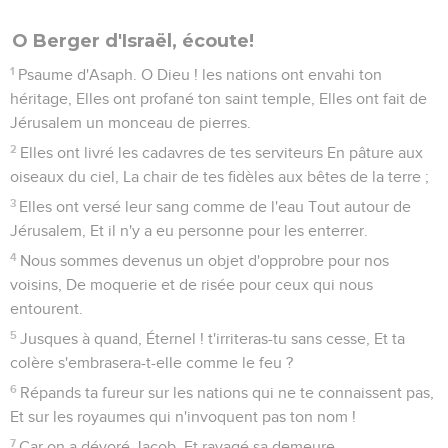
O Berger d'Israël, écoute!
1
Psaume d'Asaph. O Dieu ! les nations ont envahi ton
héritage, Elles ont profané ton saint temple, Elles ont fait de
Jérusalem un monceau de pierres.
2
Elles ont livré les cadavres de tes serviteurs En pâture aux
oiseaux du ciel, La chair de tes fidèles aux bêtes de la terre ;
3
Elles ont versé leur sang comme de l'eau Tout autour de
Jérusalem, Et il n'y a eu personne pour les enterrer.
4
Nous sommes devenus un objet d'opprobre pour nos
voisins, De moquerie et de risée pour ceux qui nous
entourent.
5
Jusques à quand, Éternel ! t'irriteras-tu sans cesse, Et ta
colère s'embrasera-t-elle comme le feu ?
6
Répands ta fureur sur les nations qui ne te connaissent pas,
Et sur les royaumes qui n'invoquent pas ton nom !
7
Car on a dévoré Jacob, Et ravagé sa demeure.