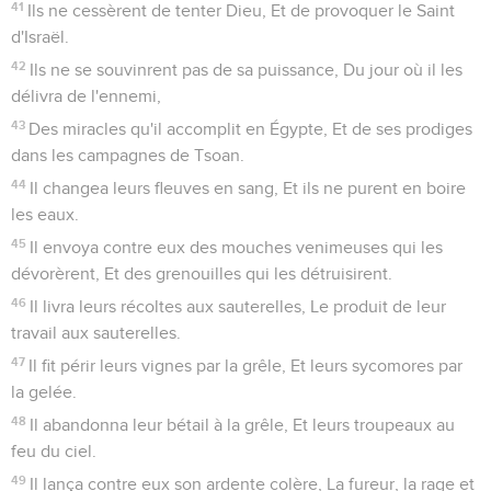
41
Ils ne cessèrent de tenter Dieu, Et de provoquer le Saint
d'Israël.
42
Ils ne se souvinrent pas de sa puissance, Du jour où il les
délivra de l'ennemi,
43
Des miracles qu'il accomplit en Égypte, Et de ses prodiges
dans les campagnes de Tsoan.
44
Il changea leurs fleuves en sang, Et ils ne purent en boire
les eaux.
45
Il envoya contre eux des mouches venimeuses qui les
dévorèrent, Et des grenouilles qui les détruisirent.
46
Il livra leurs récoltes aux sauterelles, Le produit de leur
travail aux sauterelles.
47
Il fit périr leurs vignes par la grêle, Et leurs sycomores par
la gelée.
48
Il abandonna leur bétail à la grêle, Et leurs troupeaux au
feu du ciel.
49
Il lança contre eux son ardente colère, La fureur, la rage et