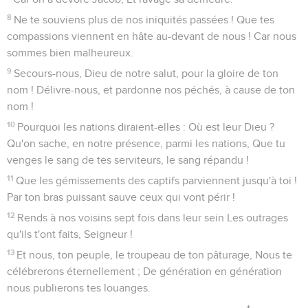
8
Ne te souviens plus de nos iniquités passées ! Que tes
compassions viennent en hâte au-devant de nous ! Car nous
sommes bien malheureux.
9
Secours-nous, Dieu de notre salut, pour la gloire de ton
nom ! Délivre-nous, et pardonne nos péchés, à cause de ton
nom !
10
Pourquoi les nations diraient-elles : Où est leur Dieu ?
Qu'on sache, en notre présence, parmi les nations, Que tu
venges le sang de tes serviteurs, le sang répandu !
11
Que les gémissements des captifs parviennent jusqu'à toi !
Par ton bras puissant sauve ceux qui vont périr !
12
Rends à nos voisins sept fois dans leur sein Les outrages
qu'ils t'ont faits, Seigneur !
13
Et nous, ton peuple, le troupeau de ton pâturage, Nous te
célébrerons éternellement ; De génération en génération
nous publierons tes louanges.