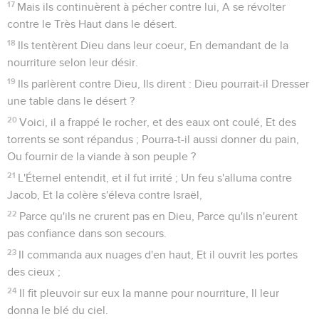
17
Mais ils continuèrent à pécher contre lui, A se révolter
contre le Très Haut dans le désert.
18
Ils tentèrent Dieu dans leur coeur, En demandant de la
nourriture selon leur désir.
19
Ils parlèrent contre Dieu, Ils dirent : Dieu pourrait-il Dresser
une table dans le désert ?
20
Voici, il a frappé le rocher, et des eaux ont coulé, Et des
torrents se sont répandus ; Pourra-t-il aussi donner du pain,
Ou fournir de la viande à son peuple ?
21
L'Éternel entendit, et il fut irrité ; Un feu s'alluma contre
Jacob, Et la colère s'éleva contre Israël,
22
Parce qu'ils ne crurent pas en Dieu, Parce qu'ils n'eurent
pas confiance dans son secours.
23
Il commanda aux nuages d'en haut, Et il ouvrit les portes
des cieux ;
24
Il fit pleuvoir sur eux la manne pour nourriture, Il leur
donna le blé du ciel.