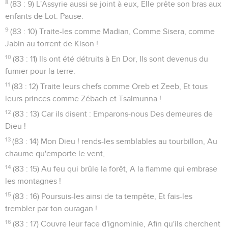
8
(83 : 9) L'Assyrie aussi se joint à eux, Elle prête son bras aux
enfants de Lot. Pause.
9
(83 : 10) Traite-les comme Madian, Comme Sisera, comme
Jabin au torrent de Kison !
10
(83 : 11) Ils ont été détruits à En Dor, Ils sont devenus du
fumier pour la terre.
11
(83 : 12) Traite leurs chefs comme Oreb et Zeeb, Et tous
leurs princes comme Zébach et Tsalmunna !
12
(83 : 13) Car ils disent : Emparons-nous Des demeures de
Dieu !
13
(83 : 14) Mon Dieu ! rends-les semblables au tourbillon, Au
chaume qu'emporte le vent,
14
(83 : 15) Au feu qui brûle la forêt, A la flamme qui embrase
les montagnes !
15
(83 : 16) Poursuis-les ainsi de ta tempête, Et fais-les
trembler par ton ouragan !
16
(83 : 17) Couvre leur face d'ignominie, Afin qu'ils cherchent