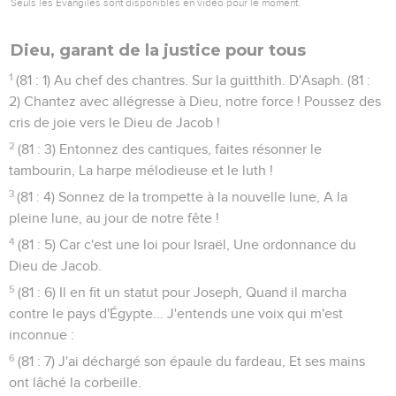
Seuls les Évangiles sont disponibles en vidéo pour le moment.
Dieu, garant de la justice pour tous
1
(81 : 1) Au chef des chantres. Sur la guitthith. D'Asaph. (81 :
2) Chantez avec allégresse à Dieu, notre force ! Poussez des
cris de joie vers le Dieu de Jacob !
2
(81 : 3) Entonnez des cantiques, faites résonner le
tambourin, La harpe mélodieuse et le luth !
3
(81 : 4) Sonnez de la trompette à la nouvelle lune, A la
pleine lune, au jour de notre fête !
4
(81 : 5) Car c'est une loi pour Israël, Une ordonnance du
Dieu de Jacob.
5
(81 : 6) Il en fit un statut pour Joseph, Quand il marcha
contre le pays d'Égypte... J'entends une voix qui m'est
inconnue :
6
(81 : 7) J'ai déchargé son épaule du fardeau, Et ses mains
ont lâché la corbeille.