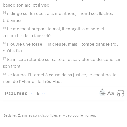
bande son arc, et il vise ;
14
il dirige sur lui des traits meurtriers, il rend ses flèches
brûlantes.
15
Le méchant prépare le mal, il conçoit la misère et il
accouche de la fausseté.
16
Il ouvre une fosse, il la creuse, mais il tombe dans le trou
qu’il a fait.
17
Sa misère retombe sur sa tête, et sa violence descend sur
son front.
18
Je louerai l’Eternel à cause de sa justice, je chanterai le
nom de l’Eternel, le Très-Haut.
Psaumes
8
Seuls les Évangiles sont disponibles en vidéo pour le moment.