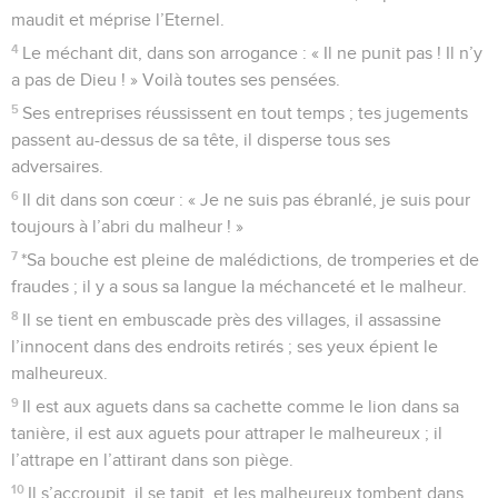
maudit et méprise l’Eternel.
4
Le méchant dit, dans son arrogance : « Il ne punit pas ! Il n’y
a pas de Dieu ! » Voilà toutes ses pensées.
5
Ses entreprises réussissent en tout temps ; tes jugements
passent au-dessus de sa tête, il disperse tous ses
adversaires.
6
Il dit dans son cœur : « Je ne suis pas ébranlé, je suis pour
toujours à l’abri du malheur ! »
7
*Sa bouche est pleine de malédictions, de tromperies et de
fraudes ; il y a sous sa langue la méchanceté et le malheur.
8
Il se tient en embuscade près des villages, il assassine
l’innocent dans des endroits retirés ; ses yeux épient le
malheureux.
9
Il est aux aguets dans sa cachette comme le lion dans sa
tanière, il est aux aguets pour attraper le malheureux ; il
l’attrape en l’attirant dans son piège.
10
Il s’accroupit, il se tapit, et les malheureux tombent dans