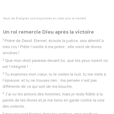
Seuls les Évangiles sont disponibles en vidéo pour le moment.
Un roi remercie Dieu après la victoire
1
Prière de David. Eternel, écoute la justice, sois attentif à
mes cris ! Prête l’oreille à ma prière : elle vient de lèvres
sincères !
2
Que mon droit paraisse devant toi, que tes yeux voient où
est l’intégrité !
3
Tu examines mon cœur, tu le visites la nuit, tu me mets à
l’épreuve, et tu ne trouves rien : ma pensée n’est pas
différente de ce qui sort de ma bouche.
4
J’ai vu les actions des hommes, mais je reste fidèle à la
parole de tes lèvres et je me tiens en garde contre la voie
des violents ;
5
mes pas sont fermes dans tes sentiers, mes pieds ne