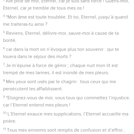
Aie pitié de moi, Eternel, car je suis sans force ! Guéris-moi,
Eternel, car je tremble de tous mes os !
4
*Mon âme est toute troublée. Et toi, Eternel, jusqu’à quand
me traiteras-tu ainsi ?
5
Reviens, Eternel, délivre-moi, sauve-moi à cause de ta
bonté,
6
car dans la mort on n’évoque plus ton souvenir : qui te
louera dans le séjour des morts ?
7
Je m’épuise à force de gémir ; chaque nuit mon lit est
trempé de mes larmes, il est inondé de mes pleurs.
8
Mes yeux sont usés par le chagrin : tous ceux qui me
persécutent les affaiblissent.
9
*Eloignez-vous de moi, vous tous qui commettez l’injustice,
car l’Eternel entend mes pleurs !
10
L’Eternel exauce mes supplications, l’Eternel accueille ma
prière.
11
Tous mes ennemis sont remplis de confusion et d’effroi ;