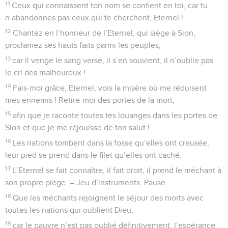
11
Ceux qui connaissent ton nom se confient en toi, car tu
n’abandonnes pas ceux qui te cherchent, Eternel !
12
Chantez en l’honneur de l’Eternel, qui siège à Sion,
proclamez ses hauts faits parmi les peuples,
13
car il venge le sang versé, il s’en souvient, il n’oublie pas
le cri des malheureux !
14
Fais-moi grâce, Eternel, vois la misère où me réduisent
mes ennemis ! Retire-moi des portes de la mort,
15
afin que je raconte toutes tes louanges dans les portes de
Sion et que je me réjouisse de ton salut !
16
Les nations tombent dans la fosse qu’elles ont creusée,
leur pied se prend dans le filet qu’elles ont caché.
17
L’Eternel se fait connaître, il fait droit, il prend le méchant à
son propre piège. – Jeu d’instruments. Pause.
18
Que les méchants rejoignent le séjour des morts avec
toutes les nations qui oublient Dieu,
19
car le pauvre n’est pas oublié définitivement, l’espérance