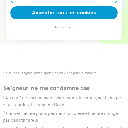
deviennent vos tremplins. Que vous guidiez un ministère, une
équipe, un groupe ou une famille, leur expérience est faite
Accepter tous les cookies
pour vous.
Tout refuser
Je découvre l’événement
Psaumes
6
Seuls les Évangiles sont disponibles en vidéo pour le moment.
Seigneur, ne me condamne pas
1
Au chef de chœur, avec instruments à cordes, sur la harpe
à huit cordes. Psaume de David.
2
Eternel, ne me punis pas dans ta colère et ne me corrige
pas dans ta fureur.
3