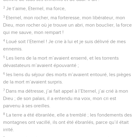
2
Je t’aime, Eternel, ma force,
3
Eternel, mon rocher, ma forteresse, mon libérateur, mon
Dieu, mon rocher où je trouve un abri, mon bouclier, la force
qui me sauve, mon rempart !
4
Loué soit l’Eternel ! Je crie à lui et je suis délivré de mes
ennemis.
5
Les liens de la mort m’avaient enserré, et les torrents
dévastateurs m’avaient épouvanté ;
6
les liens du séjour des morts m’avaient entouré, les pièges
de la mort m’avaient surpris.
7
Dans ma détresse, j’ai fait appel à l’Eternel, j’ai crié à mon
Dieu ; de son palais, il a entendu ma voix, mon cri est
parvenu à ses oreilles.
8
La terre a été ébranlée, elle a tremblé ; les fondements des
montagnes ont vacillé, ils ont été ébranlés, parce qu’il était
irrité.