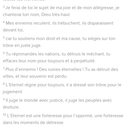
3
Je ferai de toi le sujet de ma joie et de mon allégresse, je
chanterai ton nom, Dieu très-haut.
4
Mes ennemis reculent, ils trébuchent, ils disparaissent
devant toi,
5
car tu soutiens mon droit et ma cause, tu sièges sur ton
trône en juste juge.
6
Tu réprimandes les nations, tu détruis le méchant, tu
effaces leur nom pour toujours et à perpétuité.
7
Plus d’ennemis ! Des ruines éternelles ! Tu as détruit des
villes, et leur souvenir est perdu.
8
L’Eternel règne pour toujours, il a dressé son trône pour le
jugement.
9
Il juge le monde avec justice, il juge les peuples avec
droiture.
10
L’Eternel est une forteresse pour l’opprimé, une forteresse
dans les moments de détresse.