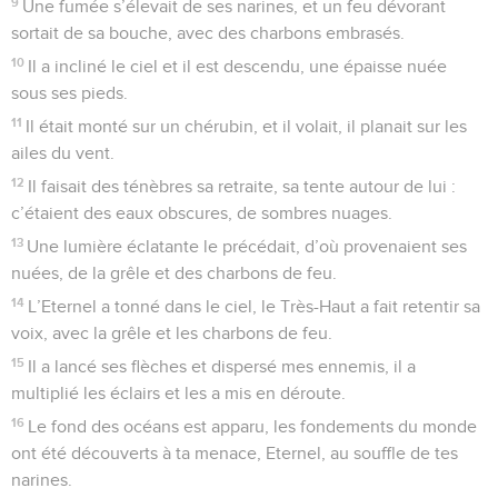
9
Une fumée s’élevait de ses narines, et un feu dévorant
sortait de sa bouche, avec des charbons embrasés.
10
Il a incliné le ciel et il est descendu, une épaisse nuée
sous ses pieds.
11
Il était monté sur un chérubin, et il volait, il planait sur les
ailes du vent.
12
Il faisait des ténèbres sa retraite, sa tente autour de lui :
c’étaient des eaux obscures, de sombres nuages.
13
Une lumière éclatante le précédait, d’où provenaient ses
nuées, de la grêle et des charbons de feu.
14
L’Eternel a tonné dans le ciel, le Très-Haut a fait retentir sa
voix, avec la grêle et les charbons de feu.
15
Il a lancé ses flèches et dispersé mes ennemis, il a
multiplié les éclairs et les a mis en déroute.
16
Le fond des océans est apparu, les fondements du monde
ont été découverts à ta menace, Eternel, au souffle de tes
narines.