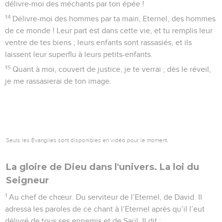
délivre-moi des méchants par ton épée !
14
Délivre-moi des hommes par ta main, Eternel, des hommes
de ce monde ! Leur part est dans cette vie, et tu remplis leur
ventre de tes biens ; leurs enfants sont rassasiés, et ils
laissent leur superflu à leurs petits-enfants.
15
Quant à moi, couvert de justice, je te verrai ; dès le réveil,
je me rassasierai de ton image.
Seuls les Évangiles sont disponibles en vidéo pour le moment.
La gloire de Dieu dans l'univers. La loi du
Seigneur
1
Au chef de chœur. Du serviteur de l’Eternel, de David. Il
adressa les paroles de ce chant à l’Eternel après qu’il l’eut
délivré de tous ses ennemis et de Saül. Il dit :