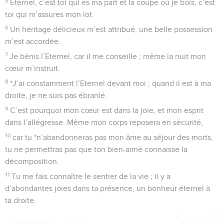
5
Eternel, c’est toi qui es ma part et la coupe où je bois, c’est
toi qui m’assures mon lot.
6
Un héritage délicieux m’est attribué, une belle possession
m’est accordée.
7
Je bénis l’Eternel, car il me conseille ; même la nuit mon
cœur m’instruit.
8
*J’ai constamment l’Eternel devant moi ; quand il est à ma
droite, je ne suis pas ébranlé.
9
C’est pourquoi mon cœur est dans la joie, et mon esprit
dans l’allégresse. Même mon corps reposera en sécurité,
10
car tu *n’abandonneras pas mon âme au séjour des morts,
tu ne permettras pas que ton bien-aimé connaisse la
décomposition.
11
Tu me fais connaître le sentier de la vie ; il y a
d’abondantes joies dans ta présence, un bonheur éternel à
ta droite.
Psaumes
17