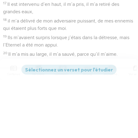
17
Il est intervenu d’en haut, il m’a pris, il m’a retiré des
grandes eaux,
18
il m’a délivré de mon adversaire puissant, de mes ennemis
qui étaient plus forts que moi.
19
Ils m’avaient surpris lorsque j’étais dans la détresse, mais
l’Eternel a été mon appui.
20
Il m’a mis au large, il m’a sauvé, parce qu’il m’aime.
21
L’Eternel m’a récompensé de ma justice, il m’a traité
conformément à la pureté de mes mains,
Contenus
Versions
Commentaires
Strong
Dictionnaire
22
car j’ai suivi les voies de l’Eternel, je n’ai pas été coupable
envers mon Dieu.
23
Toutes ses règles ont été devant moi et je ne me suis pas
Paramètres de lecture
écarté de ses prescriptions.
Afficher les numéros de versets
24
J’ai été intègre envers lui et je me suis tenu en garde
contre mon péché.
Mode dyslexique
25
Alors l’Eternel m’a traité conformément à ma justice, à la
pureté qu’il a vue sur mes mains.
Désactivé
Simple
Coul
eur