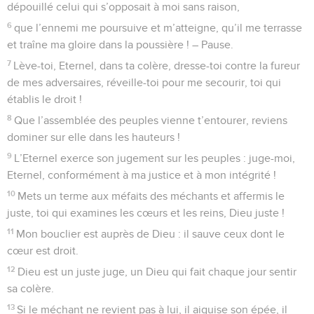
dépouillé celui qui s’opposait à moi sans raison,
6
que l’ennemi me poursuive et m’atteigne, qu’il me terrasse
et traîne ma gloire dans la poussière ! – Pause.
7
Lève-toi, Eternel, dans ta colère, dresse-toi contre la fureur
de mes adversaires, réveille-toi pour me secourir, toi qui
établis le droit !
8
Que l’assemblée des peuples vienne t’entourer, reviens
dominer sur elle dans les hauteurs !
9
L’Eternel exerce son jugement sur les peuples : juge-moi,
Eternel, conformément à ma justice et à mon intégrité !
10
Mets un terme aux méfaits des méchants et affermis le
juste, toi qui examines les cœurs et les reins, Dieu juste !
11
Mon bouclier est auprès de Dieu : il sauve ceux dont le
cœur est droit.
12
Dieu est un juste juge, un Dieu qui fait chaque jour sentir
sa colère.
13
Si le méchant ne revient pas à lui, il aiguise son épée, il