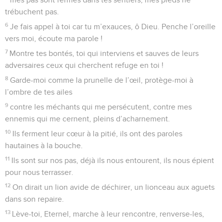
trébuchent pas.
6
Je fais appel à toi car tu m’exauces, ô Dieu. Penche l’oreille
vers moi, écoute ma parole !
7
Montre tes bontés, toi qui interviens et sauves de leurs
adversaires ceux qui cherchent refuge en toi !
8
Garde-moi comme la prunelle de l’œil, protège-moi à
l’ombre de tes ailes
9
contre les méchants qui me persécutent, contre mes
ennemis qui me cernent, pleins d’acharnement.
10
Ils ferment leur cœur à la pitié, ils ont des paroles
hautaines à la bouche.
11
Ils sont sur nos pas, déjà ils nous entourent, ils nous épient
pour nous terrasser.
12
On dirait un lion avide de déchirer, un lionceau aux aguets
dans son repaire.
13
Lève-toi, Eternel, marche à leur rencontre, renverse-les,