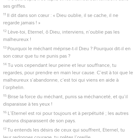
ses griffes.
11
Il dit dans son cœur : « Dieu oublie, il se cache, il ne
regarde jamais ! »
12
Lève-toi, Eternel, ô Dieu, interviens, n’oublie pas les
malheureux !
13
Pourquoi le méchant méprise-t-il Dieu ? Pourquoi dit-il en
son cœur que tu ne punis pas ?
14
Tu vois cependant leur peine et leur souffrance, tu
regardes, pour prendre en main leur cause. C’est à toi que le
malheureux s’abandonne, c’est toi qui viens en aide à
l’orphelin.
15
Brise la force du méchant, punis sa méchanceté, et qu’il
disparaisse à tes yeux !
16
L’Eternel est roi pour toujours et à perpétuité ; les autres
nations disparaissent de son pays.
17
Tu entends les désirs de ceux qui souffrent, Eternel, tu
leur redonnes courage, tu prêtes l’oreille