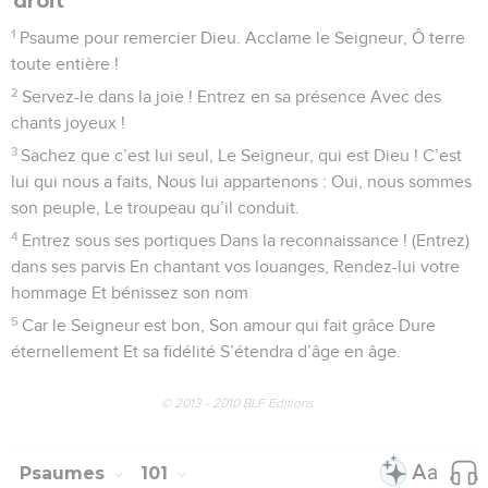
droit
1
Psaume pour remercier Dieu. Acclame le Seigneur, Ô terre
toute entière !
2
Servez-le dans la joie ! Entrez en sa présence Avec des
chants joyeux !
3
Sachez que c’est lui seul, Le Seigneur, qui est Dieu ! C’est
lui qui nous a faits, Nous lui appartenons : Oui, nous sommes
son peuple, Le troupeau qu’il conduit.
4
Entrez sous ses portiques Dans la reconnaissance ! (Entrez)
dans ses parvis En chantant vos louanges, Rendez-lui votre
hommage Et bénissez son nom
5
Car le Seigneur est bon, Son amour qui fait grâce Dure
éternellement Et sa fidélité S’étendra d’âge en âge.
© 2013 - 2010 BLF Editions
Psaumes
101