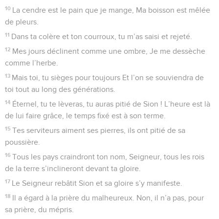
10
La cendre est le pain que je mange, Ma boisson est mêlée
de pleurs.
11
Dans ta colère et ton courroux, tu m’as saisi et rejeté.
12
Mes jours déclinent comme une ombre, Je me dessèche
comme l’herbe.
13
Mais toi, tu sièges pour toujours Et l’on se souviendra de
toi tout au long des générations.
14
Éternel, tu te lèveras, tu auras pitié de Sion ! L’heure est là
de lui faire grâce, le temps fixé est à son terme.
15
Tes serviteurs aiment ses pierres, ils ont pitié de sa
poussière.
16
Tous les pays craindront ton nom, Seigneur, tous les rois
de la terre s’inclineront devant ta gloire.
17
Le Seigneur rebâtit Sion et sa gloire s’y manifeste.
18
Il a égard à la prière du malheureux. Non, il n’a pas, pour
sa prière, du mépris.