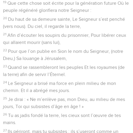
19
Que cette chose soit écrite pour la génération future Où le
peuple régénéré glorifiera notre Seigneur :
20
Du haut de sa demeure sainte, Le Seigneur s’est penché
(vers nous). Du ciel, il regarde la terre,
21
Afin d’écouter les soupirs du prisonnier, Pour libérer ceux
qui allaient mourir (sans lui),
22
Pour que l’on publie en Sion le nom du Seigneur, (notre
Dieu,) Sa louange à Jérusalem,
23
Quand se rassembleront les peuples Et les royaumes (de
la terre) afin de servir l’Éternel.
24
Le Seigneur a brisé ma force en plein milieu de mon
chemin. Et il a abrégé mes jours.
25
Je dirai : « Ne m’enlève pas, mon Dieu, au milieu de mes
jours, Toi qui subsistes d’âge en âge ! »
26
Tu as jadis fondé la terre, les cieux sont l’œuvre de tes
mains.
27
Ils périront, mais tu subsistes ; ils s’useront comme un