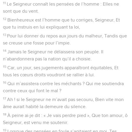
11
Le Seigneur connaît les pensées de l’homme : Elles ne
sont que du vent.
12
Bienheureux est l’homme que tu corriges, Seigneur, Et
que tu instruis en lui expliquant ta loi,
13
Pour lui donner du repos aux jours du malheur, Tandis que
se creuse une fosse pour l’impie.
14
Jamais le Seigneur ne délaissera son peuple. Il
n’abandonnera pas la nation qu’il a choisie.
15
Car, un jour, ses jugements apparaîtront équitables, Et
tous les cœurs droits voudront se rallier à lui.
16
Qui m’assistera contre les méchants ? Qui me soutiendra
contre ceux qui font le mal ?
17
Ah ! si le Seigneur ne m’avait pas secouru, Bien vite mon
âme aurait habité la demeure du silence.
18
À peine ai-je dit : « Je vais perdre pied », Que ton amour, ô
Seigneur, est venu me soutenir.
19
Lorsque des pensées en foule s’agitaient en moi, Tes