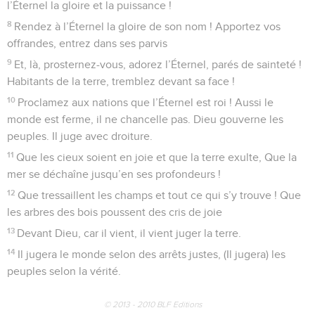
l’Éternel la gloire et la puissance !
8
Rendez à l’Éternel la gloire de son nom ! Apportez vos
offrandes, entrez dans ses parvis
9
Et, là, prosternez-vous, adorez l’Éternel, parés de sainteté !
Habitants de la terre, tremblez devant sa face !
10
Proclamez aux nations que l’Éternel est roi ! Aussi le
monde est ferme, il ne chancelle pas. Dieu gouverne les
peuples. Il juge avec droiture.
11
Que les cieux soient en joie et que la terre exulte, Que la
mer se déchaîne jusqu’en ses profondeurs !
12
Que tressaillent les champs et tout ce qui s’y trouve ! Que
les arbres des bois poussent des cris de joie
13
Devant Dieu, car il vient, il vient juger la terre.
14
Il jugera le monde selon des arrêts justes, (Il jugera) les
peuples selon la vérité.
© 2013 - 2010 BLF Editions