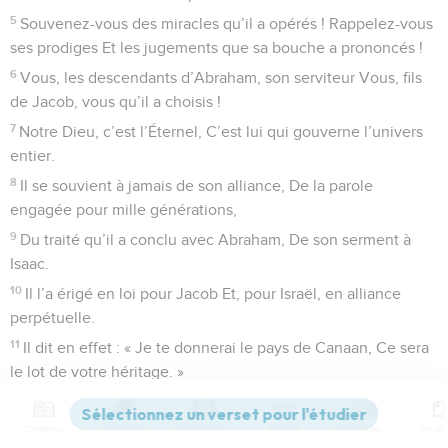
5
Souvenez-vous des miracles qu’il a opérés ! Rappelez-vous
ses prodiges Et les jugements que sa bouche a prononcés !
6
Vous, les descendants d’Abraham, son serviteur Vous, fils
de Jacob, vous qu’il a choisis !
7
Notre Dieu, c’est l’Éternel, C’est lui qui gouverne l’univers
entier.
8
Il se souvient à jamais de son alliance, De la parole
engagée pour mille générations,
9
Du traité qu’il a conclu avec Abraham, De son serment à
Isaac.
10
Il l’a érigé en loi pour Jacob Et, pour Israël, en alliance
perpétuelle.
11
Il dit en effet : « Je te donnerai le pays de Canaan, Ce sera
le lot de votre héritage. »
12
Ils n’étaient qu’un petit nombre, une poignée d’immigrants
13
Contenus
Versions
Commentaires
Strong
Dictionnaire
Errant çà et là parmi les nations, d’un royaume à l’autre.