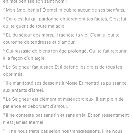
en moi bénisse son saint nom !
2
Mon âme, bénis l’Éternel, n’oublie aucun de ses bienfaits.
3
Car c’est lui qui pardonne entièrement tes fautes, C’est lui
qui te guérit de toute maladie
4
Et, du séjour des morts, il rachète ta vie. C’est lui qui te
couronne de tendresse et d’amour,
5
Qui rassasie de biens ton âge prolongé, Qui te fait rajeunir
à la façon d’un aigle.
6
Le Seigneur fait justice Et il défend les droits de tous les
opprimés.
7
Il a manifesté ses desseins à Moïse Et montré sa puissance
aux enfants d’Israël.
8
Le Seigneur est clément et miséricordieux. Il est plein de
patience et débordant d’amour.
9
Il ne conteste pas sans fin et sans arrêt, Et son ressentiment
n’est jamais éternel.
10
Il ne nous traite pas selon nos transgressions, Il ne nous