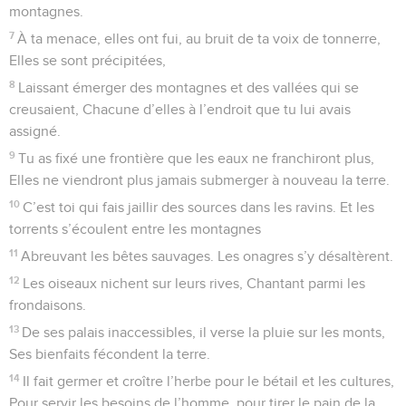
montagnes.
7
À ta menace, elles ont fui, au bruit de ta voix de tonnerre,
Elles se sont précipitées,
8
Laissant émerger des montagnes et des vallées qui se
creusaient, Chacune d’elles à l’endroit que tu lui avais
assigné.
9
Tu as fixé une frontière que les eaux ne franchiront plus,
Elles ne viendront plus jamais submerger à nouveau la terre.
10
C’est toi qui fais jaillir des sources dans les ravins. Et les
torrents s’écoulent entre les montagnes
11
Abreuvant les bêtes sauvages. Les onagres s’y désaltèrent.
12
Les oiseaux nichent sur leurs rives, Chantant parmi les
frondaisons.
13
De ses palais inaccessibles, il verse la pluie sur les monts,
Ses bienfaits fécondent la terre.
14
Il fait germer et croître l’herbe pour le bétail et les cultures,
Pour servir les besoins de l’homme, pour tirer le pain de la