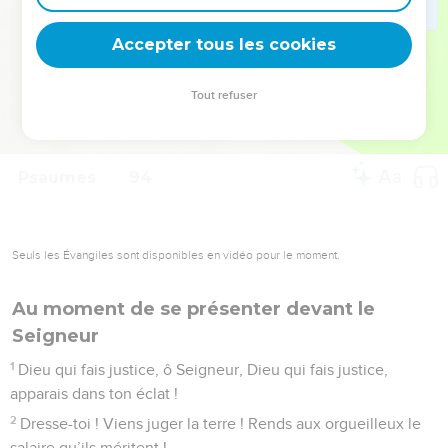
deviennent vos tremplins. Que vous guidiez un ministère, une
équipe, un groupe ou une famille, leur expérience est faite
Accepter tous les cookies
pour vous.
Tout refuser
Je découvre l’événement
Psaumes
94
Seuls les Évangiles sont disponibles en vidéo pour le moment.
Au moment de se présenter devant le
Seigneur
1
Dieu qui fais justice, ô Seigneur, Dieu qui fais justice,
apparais dans ton éclat !
2
Dresse-toi ! Viens juger la terre ! Rends aux orgueilleux le
salaire qu’ils méritent !