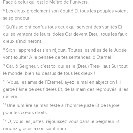
Face à celui qui est le Maître de l’univers.
6
Les cieux proclament son équité Et tous les peuples voient
sa splendeur.
7
Qu’ils soient confus tous ceux qui servent des vanités Et
qui se vantent de leurs idoles Car devant Dieu, tous les faux
dieux s’inclineront.
8
Sion l’apprend et s’en réjouit. Toutes les villes de la Judée
vont exulter À la pensée de tes sentences, ô Éternel !
9
Car, ô Seigneur, c’est toi qui es le (Dieu) Très-Haut Sur tout
le monde, bien au-dessus de tous les dieux !
10
Vous, les amis de l’Éternel, ayez le mal en abjection ! Il
garde l’âme de ses fidèles Et, de la main des réprouvés, il les
délivre.
11
Une lumière se manifeste à l’homme juste Et de la joie
pour les cœurs droits.
12
Ô, vous les justes, réjouissez-vous dans le Seigneur Et
rendez grâces à son saint nom.