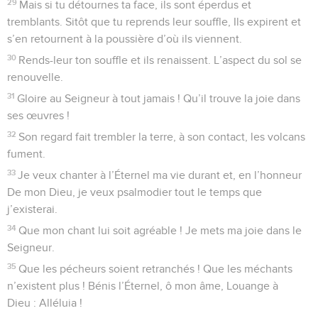
29
Mais si tu détournes ta face, ils sont éperdus et
tremblants. Sitôt que tu reprends leur souffle, Ils expirent et
s’en retournent à la poussière d’où ils viennent.
30
Rends-leur ton souffle et ils renaissent. L’aspect du sol se
renouvelle.
31
Gloire au Seigneur à tout jamais ! Qu’il trouve la joie dans
ses œuvres !
32
Son regard fait trembler la terre, à son contact, les volcans
fument.
33
Je veux chanter à l’Éternel ma vie durant et, en l’honneur
De mon Dieu, je veux psalmodier tout le temps que
j’existerai.
34
Que mon chant lui soit agréable ! Je mets ma joie dans le
Seigneur.
35
Que les pécheurs soient retranchés ! Que les méchants
n’existent plus ! Bénis l’Éternel, ô mon âme, Louange à
Dieu : Alléluia !