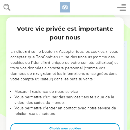
Votre vie privée est importante
pour nous
NE MANQUEZ PAS L’ÉVÉNEMENT
En cliquant sur le bouton « Accepter tous les cookies », vous
DE L’ANNÉE !
acceptez que TopChrétien utilise des traceurs (comme des
cookies ou l'identifiant unique de votre compte utilisateur) et
ET SI LEURS ERREURS POUVAIENT VOUS ÉVITER LES
traite vos données à caractère personnel (comme vos
VOTRES ?
données de navigation et les informations renseignées dans
votre compte utilisateur) dans les buts suivants :
On admire souvent les leaders pour leurs réussites, leur impact,
leur foi ou leur vision. Mais on voit moins les doutes, les erreurs
Mesurer l'audience de notre service
Vous permettre d'utiliser des services tiers tels que de la
et les saisons difficiles qu'ils ont traversés, alors même que ce
vidéo, des cartes du monde…
sont elles qui les ont façonnés.
Vous permettre d'entrer en contact avec notre service de
relation aux utilisateurs.
Dans cette conférence, leaders, entrepreneurs, et responsables
reviennent sur les erreurs marquantes de leur parcours et les
clés pour avancer avec plus de sagesse afin que leurs erreurs
Choisir mes cookies