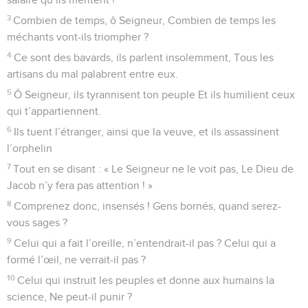
3
Combien de temps, ô Seigneur, Combien de temps les
méchants vont-ils triompher ?
4
Ce sont des bavards, ils parlent insolemment, Tous les
artisans du mal palabrent entre eux.
5
Ô Seigneur, ils tyrannisent ton peuple Et ils humilient ceux
qui t’appartiennent.
6
Ils tuent l’étranger, ainsi que la veuve, et ils assassinent
l’orphelin
7
Tout en se disant : « Le Seigneur ne le voit pas, Le Dieu de
Jacob n’y fera pas attention ! »
8
Comprenez donc, insensés ! Gens bornés, quand serez-
vous sages ?
9
Celui qui a fait l’oreille, n’entendrait-il pas ? Celui qui a
formé l’œil, ne verrait-il pas ?
10
Celui qui instruit les peuples et donne aux humains la
science, Ne peut-il punir ?