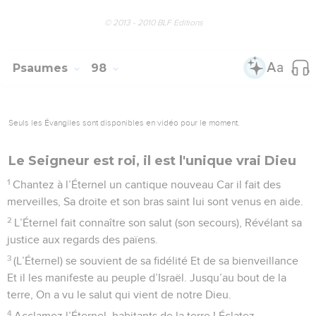
© 2013 - 2010 BLF Editions
Psaumes
98
Seuls les Évangiles sont disponibles en vidéo pour le moment.
Le Seigneur est roi, il est l'unique vrai Dieu
1
Chantez à l’Éternel un cantique nouveau Car il fait des
merveilles, Sa droite et son bras saint lui sont venus en aide.
2
L’Éternel fait connaître son salut (son secours), Révélant sa
justice aux regards des païens.
3
(L’Éternel) se souvient de sa fidélité Et de sa bienveillance
Et il les manifeste au peuple d’Israël. Jusqu’au bout de la
terre, On a vu le salut qui vient de notre Dieu.
4
Acclamez l’Éternel, habitants de la terre ! Éclatez