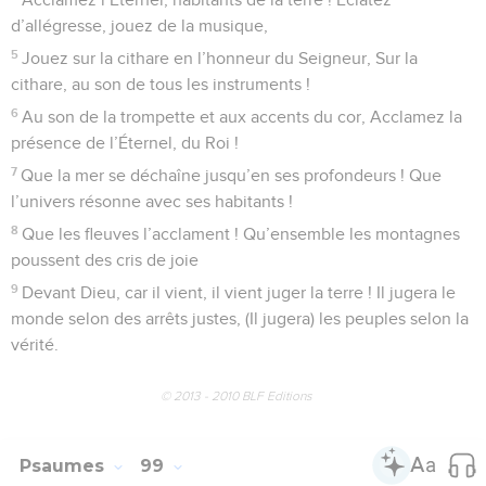
d’allégresse, jouez de la musique,
5
Jouez sur la cithare en l’honneur du Seigneur, Sur la
cithare, au son de tous les instruments !
6
Au son de la trompette et aux accents du cor, Acclamez la
présence de l’Éternel, du Roi !
7
Que la mer se déchaîne jusqu’en ses profondeurs ! Que
l’univers résonne avec ses habitants !
8
Que les fleuves l’acclament ! Qu’ensemble les montagnes
poussent des cris de joie
9
Devant Dieu, car il vient, il vient juger la terre ! Il jugera le
monde selon des arrêts justes, (Il jugera) les peuples selon la
vérité.
© 2013 - 2010 BLF Editions
Psaumes
99