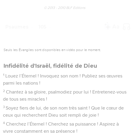
© 2013 - 2010 BLF Editions
Psaumes
105
Seuls les Évangiles sont disponibles en vidéo pour le moment.
Infidélité d'Israël, fidélité de Dieu
1
Louez l’Éternel ! Invoquez son nom ! Publiez ses œuvres
parmi les nations !
2
Chantez à sa gloire, psalmodiez pour lui ! Entretenez-vous
de tous ses miracles !
3
Soyez fiers de lui, de son nom très saint ! Que le cœur de
ceux qui recherchent Dieu soit rempli de joie !
4
Cherchez l’Éternel ! Cherchez sa puissance ! Aspirez à
vivre constamment en sa présence !