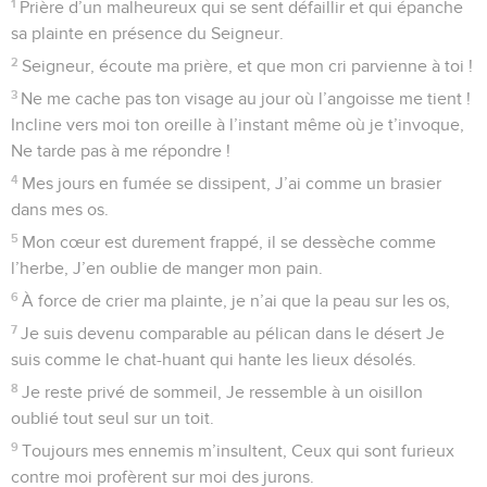
1
Prière d’un malheureux qui se sent défaillir et qui épanche
sa plainte en présence du Seigneur.
2
Seigneur, écoute ma prière, et que mon cri parvienne à toi !
3
Ne me cache pas ton visage au jour où l’angoisse me tient !
Incline vers moi ton oreille à l’instant même où je t’invoque,
Ne tarde pas à me répondre !
4
Mes jours en fumée se dissipent, J’ai comme un brasier
dans mes os.
5
Mon cœur est durement frappé, il se dessèche comme
l’herbe, J’en oublie de manger mon pain.
6
À force de crier ma plainte, je n’ai que la peau sur les os,
7
Je suis devenu comparable au pélican dans le désert Je
suis comme le chat-huant qui hante les lieux désolés.
8
Je reste privé de sommeil, Je ressemble à un oisillon
oublié tout seul sur un toit.
9
Toujours mes ennemis m’insultent, Ceux qui sont furieux
contre moi profèrent sur moi des jurons.