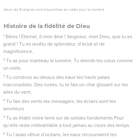
Seuls les Évangiles sont disponibles en vidéo pour le moment.
Histoire de la fidélité de Dieu
1
Bénis l’Éternel, ô mon âme ! Seigneur, mon Dieu, que tu es
grand ! Tu es revêtu de splendeur, d’éclat et de
magnificence,
2
Tu as pour manteau la lumière, Tu étends les cieux comme
un voile,
3
Tu construis au-dessus des eaux tes hauts palais
inaccessibles. Des nuées, tu te fais un char glissant sur les
ailes du vent,
4
Tu fais des vents tes messagers, les éclairs sont tes
serviteurs.
5
Tu as établi notre terre sur de solides fondements Pour
qu’elle reste inébranlable à tout jamais au cours des temps.
6
Tu l’avais vêtue d’océans, les eaux recouvraient les