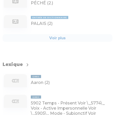
PÉCHÉ (
2
.)
ENTRÉE DE DICTIONNAIRE
PALAIS (
2
)
Voir plus
Lexique
GREC
Aaron (
2
)
GREC
5902 Temps - Présent Voir \_5774\_
Voix - Active Impersonnelle Voir
\_5905\_ Mode - Subjonctif Voir