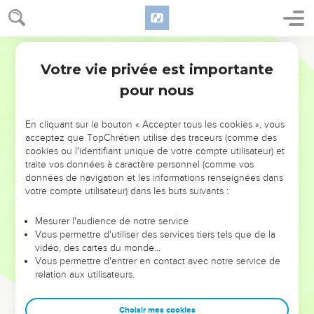
Votre vie privée est importante
pour nous
NE MANQUEZ PAS L’ÉVÉNEMENT
En cliquant sur le bouton « Accepter tous les cookies », vous
DE L’ANNÉE !
acceptez que TopChrétien utilise des traceurs (comme des
cookies ou l'identifiant unique de votre compte utilisateur) et
ET SI LEURS ERREURS POUVAIENT VOUS ÉVITER LES
traite vos données à caractère personnel (comme vos
VOTRES ?
données de navigation et les informations renseignées dans
votre compte utilisateur) dans les buts suivants :
On admire souvent les leaders pour leurs réussites, leur impact,
leur foi ou leur vision. Mais on voit moins les doutes, les erreurs
Mesurer l'audience de notre service
Vous permettre d'utiliser des services tiers tels que de la
et les saisons difficiles qu'ils ont traversés, alors même que ce
vidéo, des cartes du monde…
sont elles qui les ont façonnés.
Vous permettre d'entrer en contact avec notre service de
relation aux utilisateurs.
Dans cette conférence, leaders, entrepreneurs, et responsables
reviennent sur les erreurs marquantes de leur parcours et les
clés pour avancer avec plus de sagesse afin que leurs erreurs
Choisir mes cookies