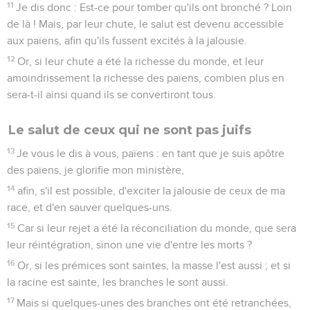
12
Réjouissez-vous en espérance. Soyez patients dans
l'affliction. Persévérez dans la prière.
13
Pourvoyez aux besoins des saints. Exercez l'hospitalité.
14
Bénissez ceux qui vous persécutent, bénissez et ne
maudissez pas.
15
Réjouissez-vous avec ceux qui se réjouissent ; pleurez
avec ceux qui pleurent.
16
Ayez les mêmes sentiments les uns envers les autres.
N'aspirez pas à ce qui est élevé, mais laissez-vous attirer par
ce qui est humble. Ne soyez point sages à vos propres yeux.
17
Ne rendez à personne le mal pour le mal. Recherchez ce
qui est bien devant tous les hommes.
18
S'il est possible, autant que cela dépend de vous, soyez
en paix avec tous les hommes.
19
Ne vous vengez point vous-mêmes, bien-aimés, mais
laissez agir la colère ; car il est écrit : A moi la vengeance, à
moi la rétribution, dit le Seigneur.