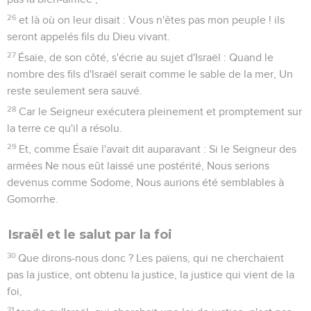
d'assoupissement, Des yeux pour ne point voir, Et des
oreilles pour ne point entendre, Jusqu'à ce jour. Et David dit :
9
Que leur table soit pour eux un piège, Un filet, une
occasion de chute, et une rétribution !
10
Que leurs yeux soient obscurcis pour ne point voir, Et
tiens leur dos continuellement courbé !
11
Je dis donc : Est-ce pour tomber qu'ils ont bronché ? Loin
de là ! Mais, par leur chute, le salut est devenu accessible
aux païens, afin qu'ils fussent excités à la jalousie.
12
Or, si leur chute a été la richesse du monde, et leur
amoindrissement la richesse des païens, combien plus en
sera-t-il ainsi quand ils se convertiront tous.
Le salut de ceux qui ne sont pas juifs
13
Je vous le dis à vous, païens : en tant que je suis apôtre
des païens, je glorifie mon ministère,
14
afin, s'il est possible, d'exciter la jalousie de ceux de ma