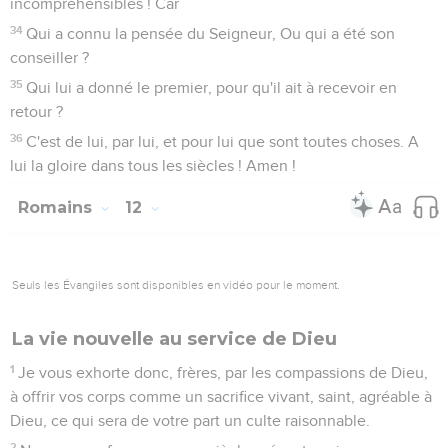
lumière.
13
Marchons honnêtement, comme en plein jour, loin des
excès et de l'ivrognerie, de la luxure et de l'impudicité, des
querelles et des jalousies.
14
Mais revêtez-vous du Seigneur Jésus Christ, et n'ayez pas
soin de la chair pour en satisfaire les convoitises.
Romains
14
Seuls les Évangiles sont disponibles en vidéo pour le moment.
Ne pas juger son frère
1
Faites accueil à celui qui est faible dans la foi, et ne
discutez pas sur les opinions.
2
Tel croit pouvoir manger de tout : tel autre, qui est faible,
ne mange que des légumes.