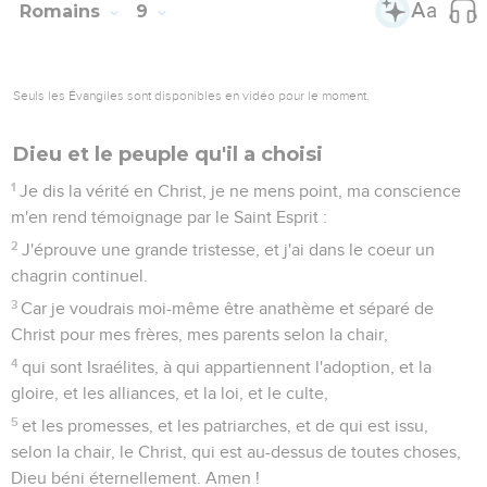
dis pas en ton coeur : Qui montera au ciel ? c'est en faire
descendre Christ ;
7
ou : Qui descendra dans l'abîme ? c'est faire remonter
Christ d'entre les morts.
8
Que dit-elle donc ? La parole est près de toi, dans ta
bouche et dans ton coeur. Or, c'est la parole de la foi, que
nous prêchons.
9
Si tu confesses de ta bouche le Seigneur Jésus, et si tu
crois dans ton coeur que Dieu l'a ressuscité des morts, tu
seras sauvé.
10
Car c'est en croyant du coeur qu'on parvient à la justice, et
c'est en confessant de la bouche qu'on parvient au salut,
selon ce que dit l'Écriture :
11
Quiconque croit en lui ne sera point confus.
12
Il n'y a aucune différence, en effet, entre le Juif et le Grec,
puisqu'ils ont tous un même Seigneur, qui est riche pour
tous ceux qui l'invoquent.