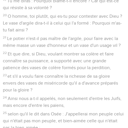
savez-vous pas ce que l'Écriture rapporte d'Élie, comment il
adresse à Dieu cette plainte contre Israël :
3
Seigneur, ils ont tué tes prophètes, ils ont renversé tes
autels ; je suis resté moi seul, et ils cherchent à m'ôter la
vie ?
4
Mais quelle réponse Dieu lui fait-il ? Je me suis réservé
sept mille hommes, qui n'ont point fléchi le genou devant
Baal.
5
De même aussi dans le temps présent il y un reste, selon
l'élection de la grâce.
6
Or, si c'est par grâce, ce n'est plus par les oeuvres ;
autrement la grâce n'est plus une grâce. Et si c'est par les
oeuvres, ce n'est plus une grâce ; autrement l'oeuvre n'est
plus une oeuvre.
7
Quoi donc ? Ce qu'Israël cherche, il ne l'a pas obtenu, mais
l'élection l'a obtenu, tandis que les autres ont été endurcis,
8
selon qu'il est écrit : Dieu leur a donné un esprit