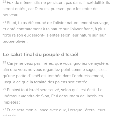
condamnation sur eux-mêmes.
3
Ce n'est pas pour une bonne action, c'est pour une
mauvaise, que les magistrats sont à redouter. Veux-tu ne pas
craindre l'autorité ? Fais-le bien, et tu auras son approbation.
4
Le magistrat est serviteur de Dieu pour ton bien. Mais si tu
fais le mal, crains ; car ce n'est pas en vain qu'il porte l'épée,
étant serviteur de Dieu pour exercer la vengeance et punir
celui qui fait le mal.
5
Il est donc nécessaire d'être soumis, non seulement par
crainte de la punition, mais encore par motif de conscience.
6
C'est aussi pour cela que vous payez les impôts. Car les
magistrats sont des ministres de Dieu entièrement appliqués
à cette fonction.
7
Rendez à tous ce qui leur est dû : l'impôt à qui vous devez
l'impôt, le tribut à qui vous devez le tribut, la crainte à qui
vous devez la crainte, l'honneur à qui vous devez l'honneur.
L'amour du prochain