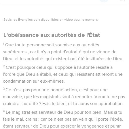
vin, et de s'abstenir de ce qui peut être pour ton frère une
occasion de chute, de scandale ou de faiblesse.
22
Cette foi que tu as, garde-la pour toi devant Dieu.
Heureux celui qui ne se condamne pas lui-même dans ce
qu'il approuve !
23
Mais celui qui a des doutes au sujet de ce qu'il mange est
condamné, parce qu'il n'agit pas par conviction. Tout ce qui
n'est pas le produit d'une conviction est péché.
Romains
15
Seuls les Évangiles sont disponibles en vidéo pour le moment.
Plaire à son prochain et non à soi-même
1
Nous qui sommes forts, nous devons supporter les
faiblesses de ceux qui ne le sont pas, et ne pas nous
complaire en nous-mêmes.