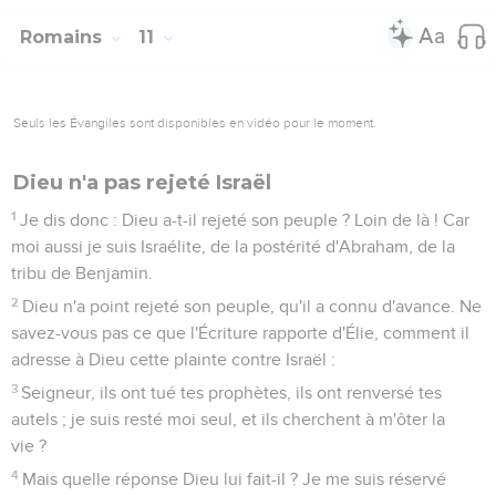
Seuls les Évangiles sont disponibles en vidéo pour le moment.
La vie nouvelle au service de Dieu
1
Je vous exhorte donc, frères, par les compassions de Dieu,
à offrir vos corps comme un sacrifice vivant, saint, agréable à
Dieu, ce qui sera de votre part un culte raisonnable.
2
Ne vous conformez pas au siècle présent, mais soyez
transformés par le renouvellement de l'intelligence, afin que
vous discerniez quelle est la volonté de Dieu, ce qui est bon,
agréable et parfait.
3
Par la grâce qui m'a été donnée, je dis à chacun de vous de
n'avoir pas de lui-même une trop haute opinion, mais de
revêtir des sentiments modestes, selon la mesure de foi que
Dieu a départie à chacun.
4
Car, comme nous avons plusieurs membres dans un seul
corps, et que tous les membres n'ont pas la même fonction,
5
ainsi, nous qui sommes plusieurs, nous formons un seul