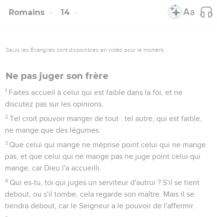
Paul a le droit d'écrire comme il l'a fait
14
Pour ce qui vous concerne, mes frères, je suis moi-même
persuadé que vous êtes pleins de bonnes dispositions,
remplis de toute connaissance, et capables de vous exhorter
les uns les autres.
15
Cependant, à certains égards, je vous ai écrit avec une
sorte de hardiesse, comme pour réveiller vos souvenirs, à
cause de la grâce que Dieu m'a faite
16
d'être ministre de Jésus Christ parmi les païens,
m'acquittant du divin service de l'Évangile de Dieu, afin que
les païens lui soient une offrande agréable, étant sanctifiée
par l'Esprit Saint.
17
J'ai donc sujet de me glorifier en Jésus Christ, pour ce qui
regarde les choses de Dieu.
18
Car je n'oserais mentionner aucune chose que Christ n'ait
pas faite par moi pour amener les païens à l'obéissance, par
la parole et par les actes,
19