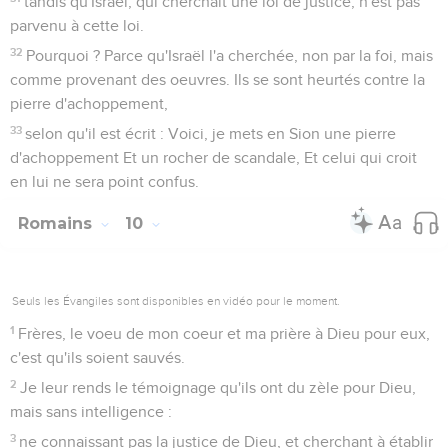
race, et d'en sauver quelques-uns.
15
Car si leur rejet a été la réconciliation du monde, que sera
leur réintégration, sinon une vie d'entre les morts ?
16
Or, si les prémices sont saintes, la masse l'est aussi ; et si
la racine est sainte, les branches le sont aussi.
17
Mais si quelques-unes des branches ont été retranchées,
et si toi, qui était un olivier sauvage, tu as été enté à leur
place, et rendu participant de la racine et de la graisse de
l'olivier,
18
ne te glorifie pas aux dépens de ces branches. Si tu te
glorifies, sache que ce n'est pas toi qui portes la racine, mais
que c'est la racine qui te porte.
19
Tu diras donc : Les branches ont été retranchées, afin que
moi je fusse enté.
20
Cela est vrai ; elles ont été retranchées pour cause
d'incrédulité, et toi, tu subsistes par la foi. Ne t'abandonne
pas à l'orgueil, mais crains ;