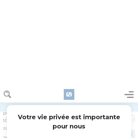
Gomorrhe.
Israël et le salut par la foi
30
Que dirons-nous donc ? Les païens, qui ne cherchaient
pas la justice, ont obtenu la justice, la justice qui vient de la
foi,
31
tandis qu'Israël, qui cherchait une loi de justice, n'est pas
parvenu à cette loi.
32
Pourquoi ? Parce qu'Israël l'a cherchée, non par la foi, mais
comme provenant des oeuvres. Ils se sont heurtés contre la
pierre d'achoppement,
33
selon qu'il est écrit : Voici, je mets en Sion une pierre
d'achoppement Et un rocher de scandale, Et celui qui croit
en lui ne sera point confus.
Romains
10