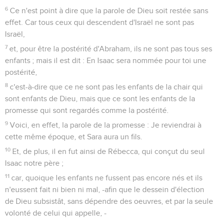
13
Car quiconque invoquera le nom du Seigneur sera sauvé.
14
Comment donc invoqueront-ils celui en qui ils n'ont pas
cru ? Et comment croiront-ils en celui dont ils n'ont pas
entendu parler ? Et comment en entendront-ils parler, s'il n'y
a personne qui prêche ?
15
Et comment y aura-t-il des prédicateurs, s'ils ne sont pas
envoyés ? selon qu'il est écrit : Qu'ils sont beaux Les pieds
de ceux qui annoncent la paix, De ceux qui annoncent de
bonnes nouvelles !
16
Mais tous n'ont pas obéi à la bonne nouvelle. Aussi Ésaïe
dit-il : Seigneur, Qui a cru à notre prédication ?
17
Ainsi la foi vient de ce qu'on entend, et ce qu'on entend
vient de la parole de Christ.
18
Mais je dis : N'ont-ils pas entendu ? Au contraire ! Leur voix
est allée par toute la terre, Et leurs paroles jusqu'aux
extrémités du monde.
19
Mais je dis : Israël ne l'a-t-il pas su ? Moïse le premier dit :