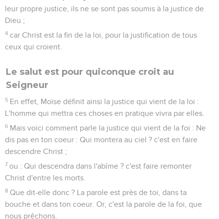
21
car si Dieu n'a pas épargné les branches naturelles, il ne
t'épargnera pas non plus.
22
Considère donc la bonté et la sévérité de Dieu : sévérité
envers ceux qui sont tombés, et bonté de Dieu envers toi, si
tu demeures ferme dans cette bonté ; autrement, tu seras
aussi retranché.
23
Eux de même, s'ils ne persistent pas dans l'incrédulité, ils
seront entés ; car Dieu est puissant pour les enter de
nouveau.
24
Si toi, tu as été coupé de l'olivier naturellement sauvage,
et enté contrairement à ta nature sur l'olivier franc, à plus
forte raison eux seront-ils entés selon leur nature sur leur
propre olivier.
Le salut final du peuple d'Israël
25
Car je ne veux pas, frères, que vous ignoriez ce mystère,
afin que vous ne vous regardiez point comme sages, c'est