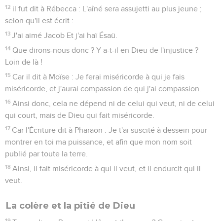
J'exciterai votre jalousie par ce qui n'est point une nation, je
provoquerai votre colère par une nation sans intelligence.
20
Et Ésaïe pousse la hardiesse jusqu'à dire : J'ai été trouvé
par ceux qui ne me cherchaient pas, Je me suis manifesté à
ceux qui ne me demandaient pas.
21
Mais au sujet d'Israël, il dit : J'ai tendu mes mains tout le
jour vers un peuple rebelle Et contredisant.
Romains
11
Seuls les Évangiles sont disponibles en vidéo pour le moment.
Dieu n'a pas rejeté Israël
1
Je dis donc : Dieu a-t-il rejeté son peuple ? Loin de là ! Car
moi aussi je suis Israélite, de la postérité d'Abraham, de la
tribu de Benjamin.
2
Dieu n'a point rejeté son peuple, qu'il a connu d'avance. Ne