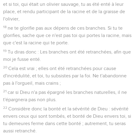
20
Mais si ton ennemi a faim, donne-lui à manger ; s'il a soif,
donne-lui à boire ; car en agissant ainsi, ce sont des
charbons ardents que tu amasseras sur sa tête.
21
Ne te laisse pas vaincre par le mal, mais surmonte le mal
par le bien.
Romains
13
Seuls les Évangiles sont disponibles en vidéo pour le moment.
L'obéissance aux autorités de l'État
1
Que toute personne soit soumise aux autorités
supérieures ; car il n'y a point d'autorité qui ne vienne de
Dieu, et les autorités qui existent ont été instituées de Dieu.
2
C'est pourquoi celui qui s'oppose à l'autorité résiste à
l'ordre que Dieu a établi, et ceux qui résistent attireront une