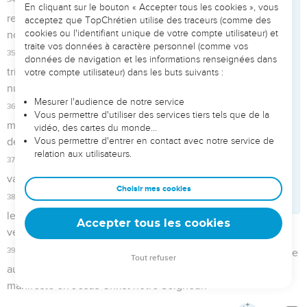
Seuls les Évangiles sont disponibles en vidéo pour le moment.
1
Frères, le voeu de mon coeur et ma prière à Dieu pour eux,
c'est qu'ils soient sauvés.
2
Je leur rends le témoignage qu'ils ont du zèle pour Dieu,
mais sans intelligence :
3
ne connaissant pas la justice de Dieu, et cherchant à établir
leur propre justice, ils ne se sont pas soumis à la justice de
Dieu ;
4
car Christ est la fin de la loi, pour la justification de tous
ceux qui croient.
Le salut est pour quiconque croit au
Seigneur
5
En effet, Moïse définit ainsi la justice qui vient de la loi :
L'homme qui mettra ces choses en pratique vivra par elles.
6
Mais voici comment parle la justice qui vient de la foi : Ne