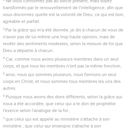
3
Que celui qui mange ne méprise point celui qui ne mange
pas, et que celui qui ne mange pas ne juge point celui qui
mange, car Dieu l'a accueilli.
4
Qui es-tu, toi qui juges un serviteur d'autrui ? S'il se tient
debout, ou s'il tombe, cela regarde son maître. Mais il se
tiendra debout, car le Seigneur a le pouvoir de l'affermir.
5
Tel fait une distinction entre les jours ; tel autre les estime
tous égaux. Que chacun ait en son esprit une pleine
conviction.
6
Celui qui distingue entre les jours agit ainsi pour le
Seigneur. Celui qui mange, c'est pour le Seigneur qu'il
mange, car il rend grâces à Dieu ; celui qui ne mange pas,
c'est pour le Seigneur qu'il ne mange pas, et il rend grâces à
Dieu.
7
En effet, nul de nous ne vit pour lui-même, et nul ne meurt
pour lui-même.
8
Car si nous vivons, nous vivons pour le Seigneur ; et si