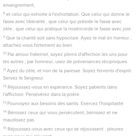
nous mourons, nous mourons pour le Seigneur. Soit donc
que nous vivions, soit que nous mourions, nous sommes au
Seigneur.
9
Car Christ est mort et il a vécu, afin de dominer sur les
morts et sur les vivants.
10
Mais toi, pourquoi juges-tu ton frère ? ou toi, pourquoi
méprises-tu ton frère ? puisque nous comparaîtrons tous
devant le tribunal de Dieu.
11
Car il est écrit : Je suis vivant, dit le Seigneur, Tout genou
fléchira devant moi, Et toute langue donnera gloire à Dieu.
12
Ainsi chacun de nous rendra compte à Dieu pour lui-
même.
Ne pas faire tomber son frère
13
Ne nous jugeons donc plus les uns les autres ; mais
pensez plutôt à ne rien faire qui soit pour votre frère une
pierre d'achoppement ou une occasion de chute.