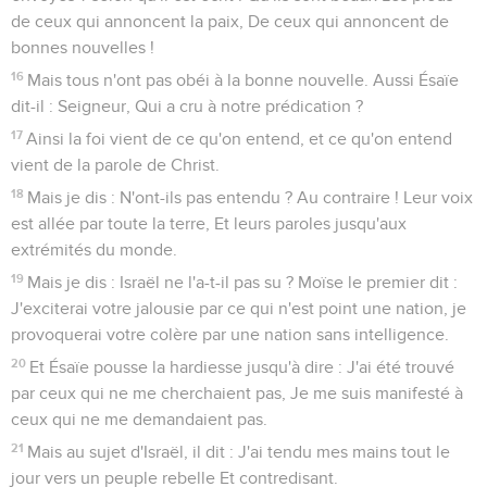
32
Car Dieu a renfermé tous les hommes dans la
désobéissance, pour faire miséricorde à tous.
La grandeur merveilleuse de Dieu
33
O profondeur de la richesse, de la sagesse et de la science
de Dieu ! Que ses jugements sont insondables, et ses voies
incompréhensibles ! Car
34
Qui a connu la pensée du Seigneur, Ou qui a été son
conseiller ?
35
Qui lui a donné le premier, pour qu'il ait à recevoir en
retour ?
36
C'est de lui, par lui, et pour lui que sont toutes choses. A
lui la gloire dans tous les siècles ! Amen !
Romains
12