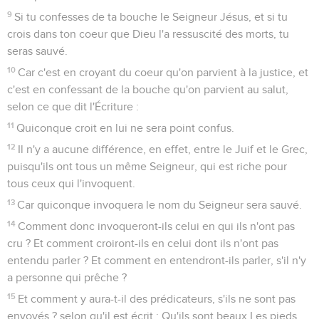
qu'une partie d'Israël est tombée dans l'endurcissement,
jusqu'à ce que la totalité des païens soit entrée.
26
Et ainsi tout Israël sera sauvé, selon qu'il est écrit : Le
libérateur viendra de Sion, Et il détournera de Jacob les
impiétés ;
27
Et ce sera mon alliance avec eux, Lorsque j'ôterai leurs
péchés.
28
En ce qui concerne l'Évangile, ils sont ennemis à cause de
vous ; mais en ce qui concerne l'élection, ils sont aimés à
cause de leurs pères.
29
Car Dieu ne se repent pas de ses dons et de son appel.
30
De même que vous avez autrefois désobéi à Dieu et que
par leur désobéissance vous avez maintenant obtenu
miséricorde,
31
de même ils ont maintenant désobéi, afin que, par la
miséricorde qui vous a été faite, ils obtiennent aussi
miséricorde.