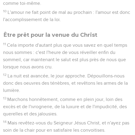
vous a accueillis, pour la gloire de Dieu.
8
Je dis, en effet, que Christ a été serviteur des circoncis,
pour prouver la véracité de Dieu en confirmant les
promesses faites aux pères,
9
tandis que les païens glorifient Dieu à cause de sa
miséricorde, selon qu'il est écrit : C'est pourquoi je te louerai
parmi les nations, Et je chanterai à la gloire de ton nom. Il est
dit encore :
10
Nations, réjouissez-vous avec son peuple !
11
Et encore : Louez le Seigneur, vous toutes les nations,
Célébrez-le, vous tous les peuples !
12
Ésaïe dit aussi : Il sortira d'Isaï un rejeton, Qui se lèvera
pour régner sur les nations ; Les nations espéreront en lui.
13
Que le Dieu de l'espérance vous remplisse de toute joie et
de toute paix dans la foi, pour que vous abondiez en
espérance, par la puissance du Saint Esprit !