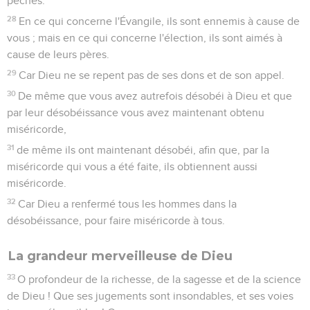
8
Ne devez rien à personne, si ce n'est de vous aimer les uns
les autres ; car celui qui aime les autres a accompli la loi.
9
En effet, les commandements : Tu ne commettras point
d'adultère, tu ne tueras point, tu ne déroberas point, tu ne
convoiteras point, et ceux qu'il peut encore y avoir, se
résument dans cette parole : Tu aimeras ton prochain
comme toi-même.
10
L'amour ne fait point de mal au prochain : l'amour est donc
l'accomplissement de la loi.
Être prêt pour la venue du Christ
11
Cela importe d'autant plus que vous savez en quel temps
nous sommes : c'est l'heure de vous réveiller enfin du
sommeil, car maintenant le salut est plus près de nous que
lorsque nous avons cru.
12
La nuit est avancée, le jour approche. Dépouillons-nous
donc des oeuvres des ténèbres, et revêtons les armes de la