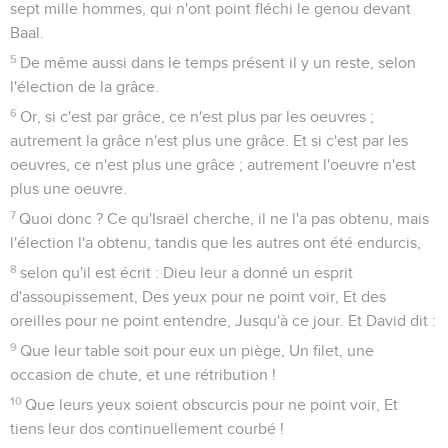
corps en Christ, et nous sommes tous membres les uns des
autres.
6
Puisque nous avons des dons différents, selon la grâce qui
nous a été accordée, que celui qui a le don de prophétie
l'exerce selon l'analogie de la foi ;
7
que celui qui est appelé au ministère s'attache à son
ministère ; que celui qui enseigne s'attache à son
enseignement,
8
et celui qui exhorte à l'exhortation. Que celui qui donne le
fasse avec libéralité ; que celui qui préside le fasse avec
zèle ; que celui qui pratique la miséricorde le fasse avec joie.
9
Que la charité soit sans hypocrisie. Ayez le mal en horreur ;
attachez-vous fortement au bien.
10
Par amour fraternel, soyez pleins d'affection les uns pour
les autres ; par honneur, usez de prévenances réciproques.
11
Ayez du zèle, et non de la paresse. Soyez fervents d'esprit.
Servez le Seigneur.