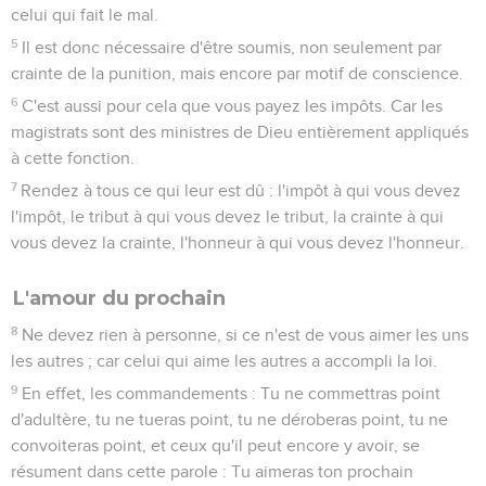
2
Que chacun de nous complaise au prochain pour ce qui est
bien en vue de l'édification.
3
Car Christ ne s'est point complu en lui-même, mais, selon
qu'il est écrit : Les outrages de ceux qui t'insultent sont
tombés sur moi.
4
Or, tout ce qui a été écrit d'avance l'a été pour notre
instruction, afin que, par la patience, et par la consolation
que donnent les Écritures, nous possédions l'espérance.
5
Que le Dieu de la persévérance et de la consolation vous
donne d'avoir les mêmes sentiments les uns envers les
autres selon Jésus Christ,
6
afin que tous ensemble, d'une seule bouche, vous glorifiiez
le Dieu et Père de notre Seigneur Jésus Christ.
La Bonne Nouvelle pour tous les peuples
7
Accueillez-vous donc les uns les autres, comme Christ