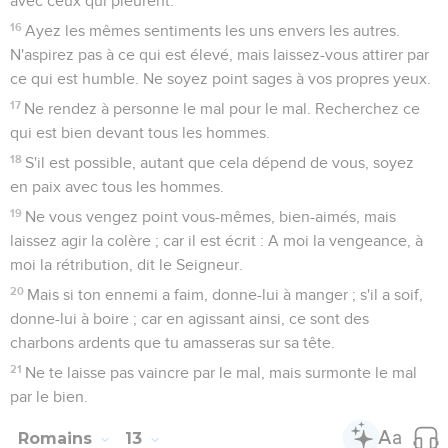
14
Je sais et je suis persuadé par le Seigneur Jésus que rien
n'est impur en soi, et qu'une chose n'est impure que pour
celui qui la croit impure.
15
Mais si, pour un aliment, ton frère est attristé, tu ne
marches plus selon l'amour : ne cause pas, par ton aliment, la
perte de celui pour lequel Christ est mort.
16
Que votre privilège ne soit pas un sujet de calomnie.
17
Car le royaume de Dieu, ce n'est pas le manger et le boire,
mais la justice, la paix et la joie, par le Saint Esprit.
18
Celui qui sert Christ de cette manière est agréable à Dieu
et approuvé des hommes.
19
Ainsi donc, recherchons ce qui contribue à la paix et à
l'édification mutuelle.
20
Pour un aliment, ne détruis pas l'oeuvre de Dieu. A la
vérité toutes choses sont pures ; mais il est mal à l'homme,
quand il mange, de devenir une pierre d'achoppement.
21
Il est bien de ne pas manger de viande, de ne pas boire de