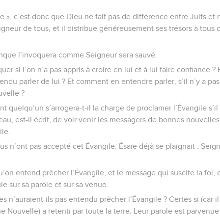
ue », c’est donc que Dieu ne fait pas de différence entre Juifs et no
gneur de tous, et il distribue généreusement ses trésors à tous c
iconque l’invoquera comme Seigneur sera sauvé.
r si l’on n’a pas appris à croire en lui et à lui faire confiance ? 
ntendu parler de lui ? Et comment en entendre parler, s’il n’y a p
velle ?
 quelqu’un s’arrogera-t-il la charge de proclamer l’Évangile s’il
eau, est-il écrit, de voir venir les messagers de bonnes nouvelles,
ile.
 n’ont pas accepté cet Évangile. Ésaïe déjà se plaignait : Seigne
qu’on entend prêcher l’Évangile, et le message qui suscite la foi, c
uie sur sa parole et sur sa venue.
tes n’auraient-ils pas entendu prêcher l’Évangile ? Certes si (car il 
e Nouvelle) a retenti par toute la terre. Leur parole est parvenu