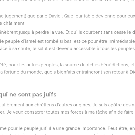
e jugement) que parle David : Que leur table devienne pour eux 
e châtiment.
nèbrent jusqu’à perdre la vue, Et qu’ils courbent sans cesse le d
 le peuple d’Israël est tombé si bas, est-ce pour être irrémédiab
âce à sa chute, le salut est devenu accessible à tous les peuples 
été, pour les autres peuples, la source de riches bénédictions, et
la fortune du monde, quels bienfaits entraîneront son retour à Die
qui ne sont pas juifs
iculièrement aux chrétiens d’autres origines. Je suis apôtre des n
 fier. Je veux consacrer toutes mes forces à ma tâche afin de fai
e pour le peuple juif, il a une grande importance. Peut-être, en