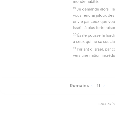
monde habité.
19
Je demande alors : le
vous rendrai jaloux des 
envie par ceux que vous
Israël, à plus forte rais
20
Ésaïe pousse la hardi
à ceux qui ne se souci
21
Parlant d’Israël, par
vers une nation incrédul
Romains
11
Seuls les É