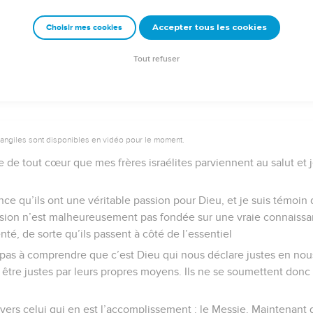
 lui ne sera pas déçu.
Accepter tous les cookies
Choisir mes cookies
© 2013 - 2010 BLF Editions
Tout refuser
vangiles sont disponibles en vidéo pour le moment.
e de tout cœur que mes frères israélites parviennent au salut et
ence qu’ils ont une véritable passion pour Dieu, et je suis témoin 
ssion n’est malheureusement pas fondée sur une vraie connaissa
enté, de sorte qu’ils passent à côté de l’essentiel
t pas à comprendre que c’est Dieu qui nous déclare justes en nous 
 être justes par leurs propres moyens. Ils ne se soumettent donc p
 vers celui qui en est l’accomplissement : le Messie. Maintenant q