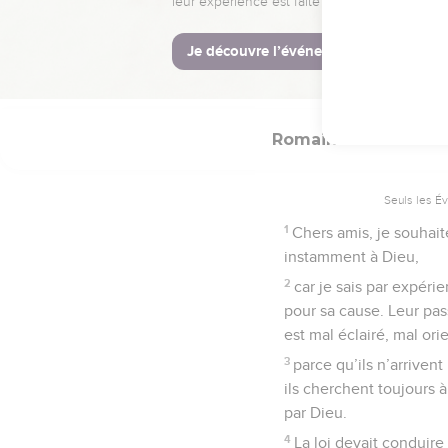
placera sa confiance en
Romains
10
Seuls les É
1
Chers amis, je souhait
instamment à Dieu,
2
car je sais par expéri
pour sa cause. Leur pa
est mal éclairé, mal ori
3
parce qu’ils n’arriven
ils cherchent toujours à
par Dieu.
4
La loi devait conduire