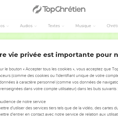
ur avait dit : Vous n’êtes pas mon peuple, on leur dira alors : Vo
éclare au sujet d’Israël : Même si ses enfants étaient aussi nomb
éos
Audios
Textes
Musique
Chrét
era sauvé,
utera pleinement et promptement sa sentence sur la terre.
Parole Vivante
, Ésaïe dit encore : Si l’Éternel des armées célestes ne nous av
serions au même point que Sodome, nous aurions péri comme G
re vie privée est importante pour 
ar la foi
sur le bouton « Accepter tous les cookies », vous acceptez que T
uples de tous les pays qui ne se souciaient pas de plaire à Dieu
traceurs (comme des cookies ou l'identifiant unique de votre compte 
ils ont trouvé comment être déclarés justes devant lui : en lui fais
s données à caractère personnel (comme vos données de navigatio
i a fait de grands efforts pour obtenir l’agrément divin en accompl
 renseignées dans votre compte utilisateur) dans les buts suivants 
 but.
u lieu de faire confiance à Dieu, les Israélites ont tenu à prése
audience de notre service
 être sauvés grâce à leurs efforts. Ils ont buté contre la pierre dont
ttre d'utiliser des services tiers tels que de la vidéo, des cartes
ttre d'entrer en contact avec notre service de relation aux utilisat
on une pierre sur laquelle on tombera, un rocher auquel on se heu