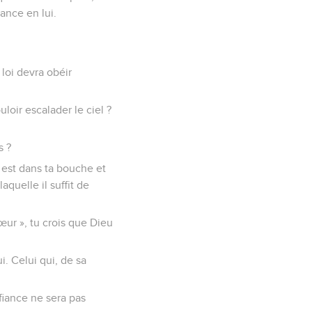
iance en lui.
loi devra obéir
loir escalader le ciel ?
s ?
e est dans ta bouche et
aquelle il suffit de
cœur », tu crois que Dieu
i. Celui qui, de sa
nfiance ne sera pas