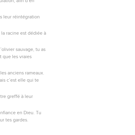
lation, afin d’en
s leur réintégration
i la racine est dédiée à
’olivier sauvage, tu as
t que les vraies
e les anciens rameaux.
is c’est elle qui te
re greffé à leur
confiance en Dieu. Tu
sur tes gardes.