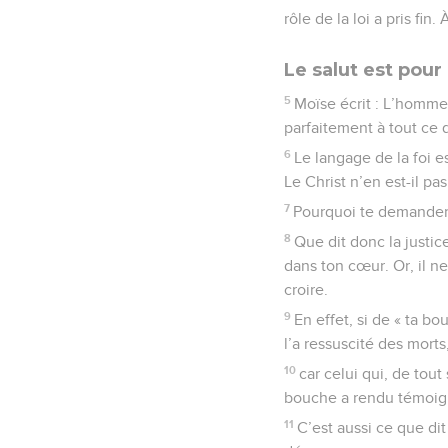
rôle de la loi a pris fin
Le salut est pou
5
Moïse écrit : L’homme 
parfaitement à tout ce q
6
Le langage de la foi e
Le Christ n’en est-il p
7
Pourquoi te demander :
8
Que dit donc la justic
dans ton cœur. Or, il ne
croire.
9
En effet, si de « ta b
l’a ressuscité des morts
10
car celui qui, de tout
bouche a rendu témoigna
11
C’est aussi ce que dit