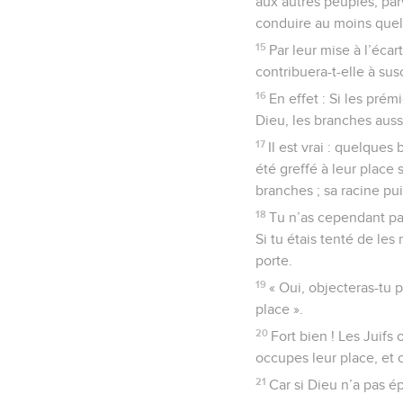
aux autres peuples, par
conduire au moins quel
15
Par leur mise à l’éca
contribuera-t-elle à susc
16
En effet : Si les prém
Dieu, les branches auss
17
Il est vrai : quelques
été greffé à leur place 
branches ; sa racine pui
18
Tu n’as cependant pas
Si tu étais tenté de les 
porte.
19
« Oui, objecteras-tu 
place ».
20
Fort bien ! Les Juifs
occupes leur place, et c’
21
Car si Dieu n’a pas é