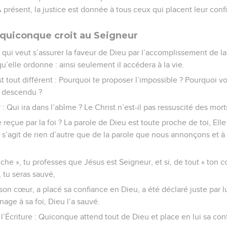
. À présent, la justice est donnée à tous ceux qui placent leur conf
r quiconque croit au Seigneur
qui veut s’assurer la faveur de Dieu par l’accomplissement de la 
u’elle ordonne : ainsi seulement il accédera à la vie.
st tout différent : Pourquoi te proposer l’impossible ? Pourquoi vou
as descendu ?
 Qui ira dans l’abîme ? Le Christ n’est-il pas ressuscité des mort
e reçue par la foi ? La parole de Dieu est toute proche de toi, Ell
 s’agit de rien d’autre que de la parole que nous annonçons et à l
ouche », tu professes que Jésus est Seigneur, et si, de tout « ton 
, tu seras sauvé,
 son cœur, a placé sa confiance en Dieu, a été déclaré juste par lu
ge à sa foi, Dieu l’a sauvé.
 l’Écriture : Quiconque attend tout de Dieu et place en lui sa co