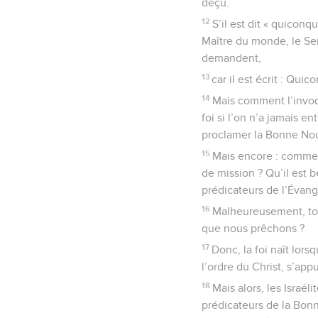
déçu.
12
S’il est dit « quiconq
Maître du monde, le Sei
demandent,
13
car il est écrit : Qu
14
Mais comment l’invoque
foi si l’on n’a jamais e
proclamer la Bonne Nou
15
Mais encore : comment
de mission ? Qu’il est b
prédicateurs de l’Évang
16
Malheureusement, tous
que nous prêchons ?
17
Donc, la foi naît lors
l’ordre du Christ, s’app
18
Mais alors, les Israéli
prédicateurs de la Bonn