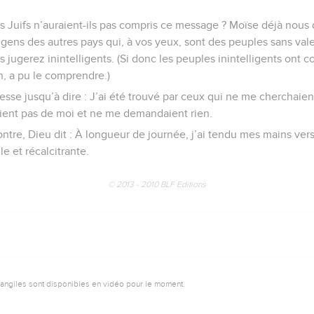
s Juifs n’auraient-ils pas compris ce message ? Moïse déjà nous
gens des autres pays qui, à vos yeux, sont des peuples sans valeu
 jugerez inintelligents. (Si donc les peuples inintelligents ont 
on, a pu le comprendre.)
esse jusqu’à dire : J’ai été trouvé par ceux qui ne me cherchaien
aient pas de moi et ne me demandaient rien.
 contre, Dieu dit : À longueur de journée, j’ai tendu mes mains ver
e et récalcitrante.
© 2013 - 2010 BLF Editions
vangiles sont disponibles en vidéo pour le moment.