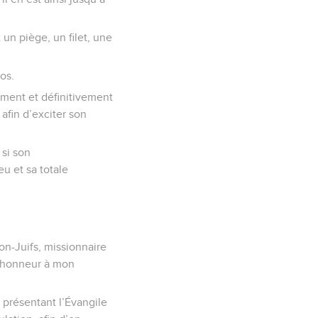
un piège, un filet, une
os.
lement et définitivement
afin d’exciter son
 si son
u et sa totale
on-Juifs, missionnaire
re honneur à mon
 présentant l’Évangile