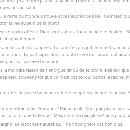
viendrai-je à rendre jaloux ceux de ma race et à stimuler leur ému
ques-uns au salut.
rt, le reste du monde a trouvé accès auprès de Dieu. Combien plu
iter la vie au sein de la mort !
ices du pain offert à Dieu sont saintes, toute la pâte le devient. S
i lui appartiennent.
 branches ont été coupées. Toi qui n’es pas juif, tel une branche d
sur le tronc. Tu participes donc à toute la vie de l’arbre tout autan
se pour toi, sa sève te nourrit.
 la moindre raison de t’enorgueillir ou de te croire meilleur qu
mépriser, souviens-toi que ce n’est pas toi qui portes la racine, ma
peut-être, mais ces branches ont été coupées afin que je puisse êt
 ont été retranchés. Pourquoi ? Parce qu’ils n’ont pas placé leur 
est à ta foi que tu le dois. Mais n’en tire pas gloire ! Sois plutôt 
pargné les branches naturelles, il ne t’épargnera pas non plus.