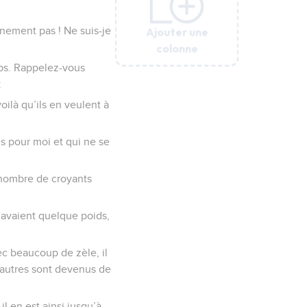
Ajouter une
Ajouter une
Ajouter une
Ajouter une
Ajouter une
Ajouter une
inement pas ! Ne suis-je
colonne
colonne
colonne
colonne
colonne
colonne
mps. Rappelez-vous
:
voilà qu’ils en veulent à
és pour moi et qui ne se
t nombre de croyants
s avaient quelque poids,
vec beaucoup de zèle, il
s autres sont devenus de
il en est ainsi jusqu’à