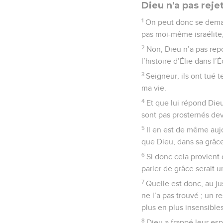
Dieu n'a pas rejet
1
On peut donc se demand
pas moi-même israélite,
2
Non, Dieu n’a pas rep
l’histoire d’Élie dans l’
3
Seigneur, ils ont tué t
ma vie.
4
Et que lui répond Dieu
sont pas prosternés dev
5
Il en est de même auj
que Dieu, dans sa grâce
6
Si donc cela provient 
parler de grâce serait 
7
Quelle est donc, au ju
ne l’a pas trouvé ; un 
plus en plus insensibles
8
Dieu a frappé leur espr