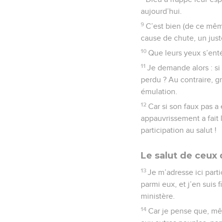
aujourd’hui.
9
C’est bien (de ce mêm
cause de chute, un just
10
Que leurs yeux s’enté
11
Je demande alors : si
perdu ? Au contraire, gr
émulation.
12
Car si son faux pas a 
appauvrissement a fait 
participation au salut !
Le salut de ceux 
13
Je m’adresse ici part
parmi eux, et j’en suis
ministère.
14
Car je pense que, mêm