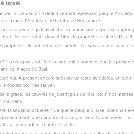
é Israël
er : « Dieu aurait-il définitivement rejeté son peuple ? » Certa
 de la race d’Abraham, de la tribu de Benjamin ?
oussé ce peuple qu’il avait choisi comme sien depuis si longte
Écriture. Se présentant devant Dieu, le prophète se plaint d’Israël 
es prophètes, ils ont démoli tes autels. J’ai survécu, moi seul, et 
 ? (Tu n’es pas seul.) Il reste sept mille hommes que j’ai préserv
ant les images de Baal.
ourd’hui. À présent encore subsiste un reste de fidèles, un peti
, a choisis pour les sauver.
de la grâce, les œuvres ne jouent plus de rôle, car si nos mérite
un non-sens.
ste, la situation actuelle ? Ce que le peuple d’Israël cherchait a
reste seulement, une minorité choisie par Dieu, l’a découvert. Le
, ils se sont endurcis contre la vérité.
it de torpeur, leurs yeux de cécité et leurs oreilles de surdité, et 