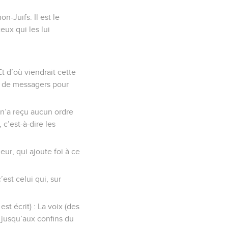
n-Juifs. Il est le
eux qui les lui
Et d’où viendrait cette
as de messagers pour
 n’a reçu aucun ordre
 c’est-à-dire les
ur, qui ajoute foi à ce
’est celui qui, sur
est écrit) : La voix (des
e jusqu’aux confins du