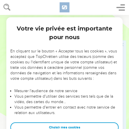
ἀριθμὸς τῶν υἱῶν Ἰσραὴλ ὡς ἡ ἄμμος τῆς θαλάσσης,
τὸ ὑπόλειμμα σωθήσεται·
Hébreu / Grec - Texte original
28
λόγον γὰρ συντελῶν καὶ συντέμνων ποιήσει κύριος
Votre vie privée est importante
ἐπὶ τῆς γῆς.
Romains
9
pour nous
29
καὶ καθὼς προείρηκεν Ἠσαΐας· Εἰ μὴ κύριος
Σαβαὼθ ἐγκατέλιπεν ἡμῖν σπέρμα, ὡς Σόδομα ἂν
ἐγενήθημεν καὶ ὡς Γόμορρα ἂν ὡμοιώθημεν.
En cliquant sur le bouton « Accepter tous les cookies », vous
acceptez que TopChrétien utilise des traceurs (comme des
cookies ou l'identifiant unique de votre compte utilisateur) et
Israël et le salut par la foi
traite vos données à caractère personnel (comme vos
données de navigation et les informations renseignées dans
30
Τί οὖν ἐροῦμεν; ὅτι ἔθνη τὰ μὴ διώκοντα
votre compte utilisateur) dans les buts suivants :
δικαιοσύνην κατέλαβεν δικαιοσύνην, δικαιοσύνην δὲ
τὴν ἐκ πίστεως·
Mesurer l'audience de notre service
Vous permettre d'utiliser des services tiers tels que de la
31
Ἰσραὴλ δὲ διώκων νόμον δικαιοσύνης εἰς νόμον οὐκ
vidéo, des cartes du monde…
ἔφθασεν.
Vous permettre d'entrer en contact avec notre service de
32
relation aux utilisateurs.
διὰ τί; ὅτι οὐκ ἐκ πίστεως ἀλλ’ ὡς ἐξ ἔργων·
προσέκοψαν τῷ λίθῳ τοῦ προσκόμματος,
Choisir mes cookies
33
καθὼς γέγραπται· Ἰδοὺ τίθημι ἐν Σιὼν λίθον