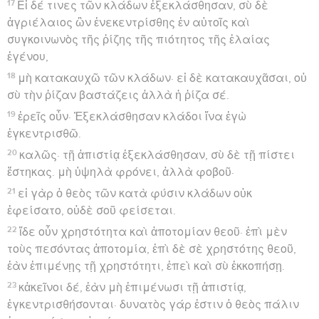
17
Εἰ δέ τινες τῶν κλάδων ἐξεκλάσθησαν, σὺ δὲ
ἀγριέλαιος ὢν ἐνεκεντρίσθης ἐν αὐτοῖς καὶ
συγκοινωνὸς τῆς ῥίζης τῆς πιότητος τῆς ἐλαίας
ἐγένου,
18
μὴ κατακαυχῶ τῶν κλάδων· εἰ δὲ κατακαυχᾶσαι, οὐ
σὺ τὴν ῥίζαν βαστάζεις ἀλλὰ ἡ ῥίζα σέ.
19
ἐρεῖς οὖν· Ἐξεκλάσθησαν κλάδοι ἵνα ἐγὼ
ἐγκεντρισθῶ.
20
καλῶς· τῇ ἀπιστίᾳ ἐξεκλάσθησαν, σὺ δὲ τῇ πίστει
ἕστηκας. μὴ ὑψηλὰ φρόνει, ἀλλὰ φοβοῦ·
21
εἰ γὰρ ὁ θεὸς τῶν κατὰ φύσιν κλάδων οὐκ
ἐφείσατο, οὐδὲ σοῦ φείσεται.
22
ἴδε οὖν χρηστότητα καὶ ἀποτομίαν θεοῦ· ἐπὶ μὲν
τοὺς πεσόντας ἀποτομία, ἐπὶ δὲ σὲ χρηστότης θεοῦ,
ἐὰν ἐπιμένῃς τῇ χρηστότητι, ἐπεὶ καὶ σὺ ἐκκοπήσῃ.
23
κἀκεῖνοι δέ, ἐὰν μὴ ἐπιμένωσι τῇ ἀπιστίᾳ,
ἐγκεντρισθήσονται· δυνατὸς γάρ ἐστιν ὁ θεὸς πάλιν