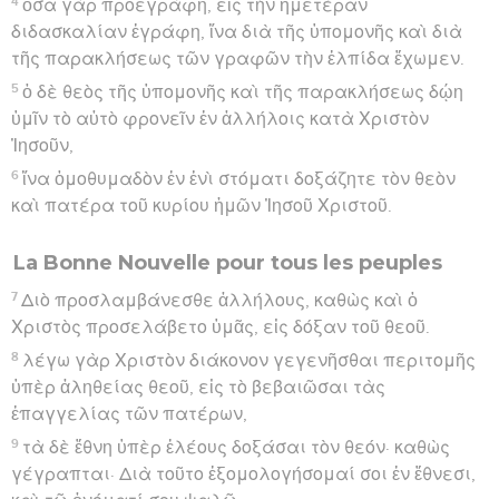
4
ὅσα γὰρ προεγράφη, εἰς τὴν ἡμετέραν
διδασκαλίαν ἐγράφη, ἵνα διὰ τῆς ὑπομονῆς καὶ διὰ
τῆς παρακλήσεως τῶν γραφῶν τὴν ἐλπίδα ἔχωμεν.
5
ὁ δὲ θεὸς τῆς ὑπομονῆς καὶ τῆς παρακλήσεως δῴη
ὑμῖν τὸ αὐτὸ φρονεῖν ἐν ἀλλήλοις κατὰ Χριστὸν
Ἰησοῦν,
6
ἵνα ὁμοθυμαδὸν ἐν ἑνὶ στόματι δοξάζητε τὸν θεὸν
καὶ πατέρα τοῦ κυρίου ἡμῶν Ἰησοῦ Χριστοῦ.
La Bonne Nouvelle pour tous les peuples
7
Διὸ προσλαμβάνεσθε ἀλλήλους, καθὼς καὶ ὁ
Χριστὸς προσελάβετο ὑμᾶς, εἰς δόξαν τοῦ θεοῦ.
8
λέγω γὰρ Χριστὸν διάκονον γεγενῆσθαι περιτομῆς
ὑπὲρ ἀληθείας θεοῦ, εἰς τὸ βεβαιῶσαι τὰς
ἐπαγγελίας τῶν πατέρων,
9
τὰ δὲ ἔθνη ὑπὲρ ἐλέους δοξάσαι τὸν θεόν· καθὼς
γέγραπται· Διὰ τοῦτο ἐξομολογήσομαί σοι ἐν ἔθνεσι,