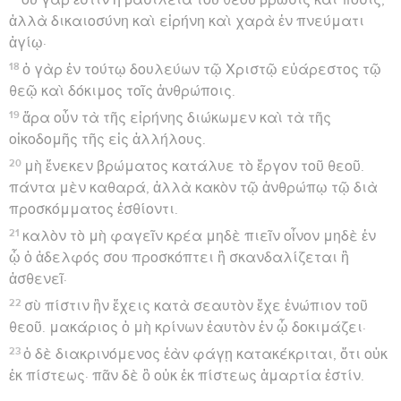
ἀλλὰ δικαιοσύνη καὶ εἰρήνη καὶ χαρὰ ἐν πνεύματι
ἁγίῳ·
18
ὁ γὰρ ἐν τούτῳ δουλεύων τῷ Χριστῷ εὐάρεστος τῷ
θεῷ καὶ δόκιμος τοῖς ἀνθρώποις.
19
ἄρα οὖν τὰ τῆς εἰρήνης διώκωμεν καὶ τὰ τῆς
οἰκοδομῆς τῆς εἰς ἀλλήλους.
20
μὴ ἕνεκεν βρώματος κατάλυε τὸ ἔργον τοῦ θεοῦ.
πάντα μὲν καθαρά, ἀλλὰ κακὸν τῷ ἀνθρώπῳ τῷ διὰ
προσκόμματος ἐσθίοντι.
21
καλὸν τὸ μὴ φαγεῖν κρέα μηδὲ πιεῖν οἶνον μηδὲ ἐν
ᾧ ὁ ἀδελφός σου προσκόπτει ἢ σκανδαλίζεται ἢ
ἀσθενεῖ·
22
σὺ πίστιν ἣν ἔχεις κατὰ σεαυτὸν ἔχε ἐνώπιον τοῦ
θεοῦ. μακάριος ὁ μὴ κρίνων ἑαυτὸν ἐν ᾧ δοκιμάζει·
23
ὁ δὲ διακρινόμενος ἐὰν φάγῃ κατακέκριται, ὅτι οὐκ
ἐκ πίστεως· πᾶν δὲ ὃ οὐκ ἐκ πίστεως ἁμαρτία ἐστίν.