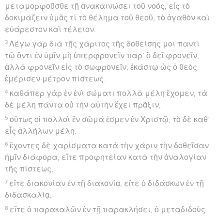
μεταμορφοῦσθε τῇ ἀνακαινώσει τοῦ νοός, εἰς τὸ
δοκιμάζειν ὑμᾶς τί τὸ θέλημα τοῦ θεοῦ, τὸ ἀγαθὸν καὶ
εὐάρεστον καὶ τέλειον.
3
Λέγω γὰρ διὰ τῆς χάριτος τῆς δοθείσης μοι παντὶ
τῷ ὄντι ἐν ὑμῖν μὴ ὑπερφρονεῖν παρ’ ὃ δεῖ φρονεῖν,
ἀλλὰ φρονεῖν εἰς τὸ σωφρονεῖν, ἑκάστῳ ὡς ὁ θεὸς
ἐμέρισεν μέτρον πίστεως.
4
καθάπερ γὰρ ἐν ἑνὶ σώματι πολλὰ μέλη ἔχομεν, τὰ
δὲ μέλη πάντα οὐ τὴν αὐτὴν ἔχει πρᾶξιν,
5
οὕτως οἱ πολλοὶ ἓν σῶμά ἐσμεν ἐν Χριστῷ, τὸ δὲ καθ’
εἷς ἀλλήλων μέλη.
6
ἔχοντες δὲ χαρίσματα κατὰ τὴν χάριν τὴν δοθεῖσαν
ἡμῖν διάφορα, εἴτε προφητείαν κατὰ τὴν ἀναλογίαν
τῆς πίστεως,
7
εἴτε διακονίαν ἐν τῇ διακονίᾳ, εἴτε ὁ διδάσκων ἐν τῇ
διδασκαλίᾳ,
8
εἴτε ὁ παρακαλῶν ἐν τῇ παρακλήσει, ὁ μεταδιδοὺς