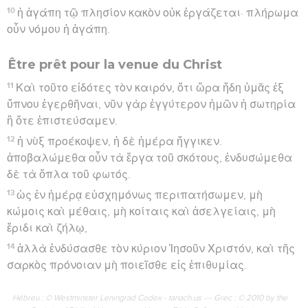
10
ἡ ἀγάπη τῷ πλησίον κακὸν οὐκ ἐργάζεται· πλήρωμα
οὖν νόμου ἡ ἀγάπη.
Être prêt pour la venue du Christ
11
Καὶ τοῦτο εἰδότες τὸν καιρόν, ὅτι ὥρα ἤδη ὑμᾶς ἐξ
ὕπνου ἐγερθῆναι, νῦν γὰρ ἐγγύτερον ἡμῶν ἡ σωτηρία
ἢ ὅτε ἐπιστεύσαμεν.
12
ἡ νὺξ προέκοψεν, ἡ δὲ ἡμέρα ἤγγικεν.
ἀποβαλώμεθα οὖν τὰ ἔργα τοῦ σκότους, ἐνδυσώμεθα
δὲ τὰ ὅπλα τοῦ φωτός.
13
ὡς ἐν ἡμέρᾳ εὐσχημόνως περιπατήσωμεν, μὴ
κώμοις καὶ μέθαις, μὴ κοίταις καὶ ἀσελγείαις, μὴ
ἔριδι καὶ ζήλῳ,
14
ἀλλὰ ἐνδύσασθε τὸν κύριον Ἰησοῦν Χριστόν, καὶ τῆς
σαρκὸς πρόνοιαν μὴ ποιεῖσθε εἰς ἐπιθυμίας.
Hébreu : © Westminster Leningrad Codex - tanach.us --- Grec : © 2010 by the