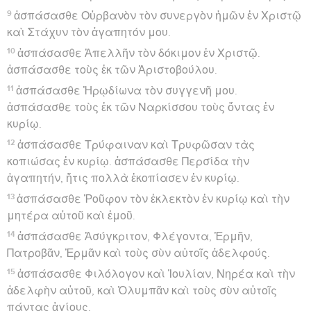
9
ἀσπάσασθε Οὐρβανὸν τὸν συνεργὸν ἡμῶν ἐν Χριστῷ
καὶ Στάχυν τὸν ἀγαπητόν μου.
10
ἀσπάσασθε Ἀπελλῆν τὸν δόκιμον ἐν Χριστῷ.
ἀσπάσασθε τοὺς ἐκ τῶν Ἀριστοβούλου.
11
ἀσπάσασθε Ἡρῳδίωνα τὸν συγγενῆ μου.
ἀσπάσασθε τοὺς ἐκ τῶν Ναρκίσσου τοὺς ὄντας ἐν
κυρίῳ.
12
ἀσπάσασθε Τρύφαιναν καὶ Τρυφῶσαν τὰς
κοπιώσας ἐν κυρίῳ. ἀσπάσασθε Περσίδα τὴν
ἀγαπητήν, ἥτις πολλὰ ἐκοπίασεν ἐν κυρίῳ.
13
ἀσπάσασθε Ῥοῦφον τὸν ἐκλεκτὸν ἐν κυρίῳ καὶ τὴν
μητέρα αὐτοῦ καὶ ἐμοῦ.
14
ἀσπάσασθε Ἀσύγκριτον, Φλέγοντα, Ἑρμῆν,
Πατροβᾶν, Ἑρμᾶν καὶ τοὺς σὺν αὐτοῖς ἀδελφούς.
15
ἀσπάσασθε Φιλόλογον καὶ Ἰουλίαν, Νηρέα καὶ τὴν
ἀδελφὴν αὐτοῦ, καὶ Ὀλυμπᾶν καὶ τοὺς σὺν αὐτοῖς
πάντας ἁγίους.