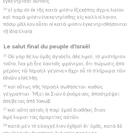
ἐγκεντρίσαι αὐτούς.
24
εἰ γὰρ σὺ ἐκ τῆς κατὰ φύσιν ἐξεκόπης ἀγριελαίου
καὶ παρὰ φύσιν ἐνεκεντρίσθης εἰς καλλιέλαιον,
πόσῳ μᾶλλον οὗτοι οἱ κατὰ φύσιν ἐγκεντρισθήσονται
τῇ ἰδίᾳ ἐλαίᾳ.
Le salut final du peuple d'Israël
25
Οὐ γὰρ θέλω ὑμᾶς ἀγνοεῖν, ἀδελφοί, τὸ μυστήριον
τοῦτο, ἵνα μὴ ἦτε ἑαυτοῖς φρόνιμοι, ὅτι πώρωσις ἀπὸ
μέρους τῷ Ἰσραὴλ γέγονεν ἄχρι οὗ τὸ πλήρωμα τῶν
ἐθνῶν εἰσέλθῃ,
26
καὶ οὕτως πᾶς Ἰσραὴλ σωθήσεται· καθὼς
γέγραπται· Ἥξει ἐκ Σιὼν ὁ ῥυόμενος, ἀποστρέψει
ἀσεβείας ἀπὸ Ἰακώβ.
27
καὶ αὕτη αὐτοῖς ἡ παρ’ ἐμοῦ διαθήκη, ὅταν
ἀφέλωμαι τὰς ἁμαρτίας αὐτῶν.
28
κατὰ μὲν τὸ εὐαγγέλιον ἐχθροὶ δι’ ὑμᾶς, κατὰ δὲ