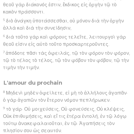
θεοῦ γὰρ διάκονός ἐστιν, ἔκδικος εἰς ὀργὴν τῷ τὸ
κακὸν πράσσοντι.
5
διὸ ἀνάγκη ὑποτάσσεσθαι, οὐ μόνον διὰ τὴν ὀργὴν
ἀλλὰ καὶ διὰ τὴν συνείδησιν,
6
διὰ τοῦτο γὰρ καὶ φόρους τελεῖτε, λειτουργοὶ γὰρ
θεοῦ εἰσιν εἰς αὐτὸ τοῦτο προσκαρτεροῦντες.
7
ἀπόδοτε πᾶσι τὰς ὀφειλάς, τῷ τὸν φόρον τὸν φόρον,
τῷ τὸ τέλος τὸ τέλος, τῷ τὸν φόβον τὸν φόβον, τῷ τὴν
τιμὴν τὴν τιμήν.
L'amour du prochain
8
Μηδενὶ μηδὲν ὀφείλετε, εἰ μὴ τὸ ἀλλήλους ἀγαπᾶν·
ὁ γὰρ ἀγαπῶν τὸν ἕτερον νόμον πεπλήρωκεν.
9
τὸ γάρ· Οὐ μοιχεύσεις, Οὐ φονεύσεις, Οὐ κλέψεις,
Οὐκ ἐπιθυμήσεις, καὶ εἴ τις ἑτέρα ἐντολή, ἐν τῷ λόγῳ
τούτῳ ἀνακεφαλαιοῦται, ἐν τῷ· Ἀγαπήσεις τὸν
πλησίον σου ὡς σεαυτόν.