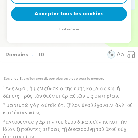
προσκόμματος καὶ πέτραν σκανδάλου, καὶ ὁ
Accepter tous les cookies
πιστεύων ἐπ’ αὐτῷ οὐ καταισχυνθήσεται.
Hébreu : © Westminster Leningrad Codex - tanach.us --- Grec : © 2010 by the
Tout refuser
Society of Biblical Literature and Logos Bible Software - sblgnt.com
Romains
10
Seuls les Évangiles sont disponibles en vidéo pour le moment.
1
Ἀδελφοί, ἡ μὲν εὐδοκία τῆς ἐμῆς καρδίας καὶ ἡ
δέησις πρὸς τὸν θεὸν ὑπὲρ αὐτῶν εἰς σωτηρίαν.
2
μαρτυρῶ γὰρ αὐτοῖς ὅτι ζῆλον θεοῦ ἔχουσιν· ἀλλ’ οὐ
κατ’ ἐπίγνωσιν,
3
ἀγνοοῦντες γὰρ τὴν τοῦ θεοῦ δικαιοσύνην, καὶ τὴν
ἰδίαν ζητοῦντες στῆσαι, τῇ δικαιοσύνῃ τοῦ θεοῦ οὐχ
ὑπετάγησαν·