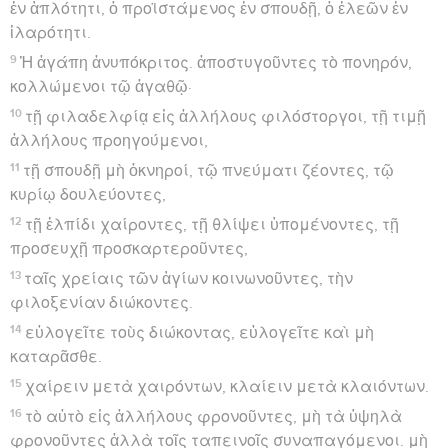
ἐν ἁπλότητι, ὁ προϊστάμενος ἐν σπουδῇ, ὁ ἐλεῶν ἐν
ἱλαρότητι.
9
Ἡ ἀγάπη ἀνυπόκριτος. ἀποστυγοῦντες τὸ πονηρόν,
κολλώμενοι τῷ ἀγαθῷ·
10
τῇ φιλαδελφίᾳ εἰς ἀλλήλους φιλόστοργοι, τῇ τιμῇ
ἀλλήλους προηγούμενοι,
11
τῇ σπουδῇ μὴ ὀκνηροί, τῷ πνεύματι ζέοντες, τῷ
κυρίῳ δουλεύοντες,
12
τῇ ἐλπίδι χαίροντες, τῇ θλίψει ὑπομένοντες, τῇ
προσευχῇ προσκαρτεροῦντες,
13
ταῖς χρείαις τῶν ἁγίων κοινωνοῦντες, τὴν
φιλοξενίαν διώκοντες.
14
εὐλογεῖτε τοὺς διώκοντας, εὐλογεῖτε καὶ μὴ
καταρᾶσθε.
15
χαίρειν μετὰ χαιρόντων, κλαίειν μετὰ κλαιόντων.
16
τὸ αὐτὸ εἰς ἀλλήλους φρονοῦντες, μὴ τὰ ὑψηλὰ
φρονοῦντες ἀλλὰ τοῖς ταπεινοῖς συναπαγόμενοι. μὴ