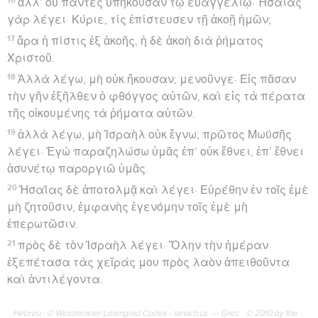
ἀλλ’ οὐ πάντες ὑπήκουσαν τῷ εὐαγγελίῳ· Ἠσαΐας
γὰρ λέγει· Κύριε, τίς ἐπίστευσεν τῇ ἀκοῇ ἡμῶν;
17
ἄρα ἡ πίστις ἐξ ἀκοῆς, ἡ δὲ ἀκοὴ διὰ ῥήματος
Χριστοῦ.
18
Ἀλλὰ λέγω, μὴ οὐκ ἤκουσαν; μενοῦνγε· Εἰς πᾶσαν
τὴν γῆν ἐξῆλθεν ὁ φθόγγος αὐτῶν, καὶ εἰς τὰ πέρατα
τῆς οἰκουμένης τὰ ῥήματα αὐτῶν.
19
ἀλλὰ λέγω, μὴ Ἰσραὴλ οὐκ ἔγνω; πρῶτος Μωϋσῆς
λέγει· Ἐγὼ παραζηλώσω ὑμᾶς ἐπ’ οὐκ ἔθνει, ἐπ’ ἔθνει
ἀσυνέτῳ παροργιῶ ὑμᾶς.
20
Ἠσαΐας δὲ ἀποτολμᾷ καὶ λέγει· Εὑρέθην ἐν τοῖς ἐμὲ
μὴ ζητοῦσιν, ἐμφανὴς ἐγενόμην τοῖς ἐμὲ μὴ
ἐπερωτῶσιν.
21
πρὸς δὲ τὸν Ἰσραὴλ λέγει· Ὅλην τὴν ἡμέραν
ἐξεπέτασα τὰς χεῖράς μου πρὸς λαὸν ἀπειθοῦντα
καὶ ἀντιλέγοντα.
Hébreu : © Westminster Leningrad Codex - tanach.us --- Grec : © 2010 by the