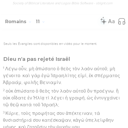
Society of Biblical Literature and Logos Bible Software - sblgnt.com
Romains
11
Seuls les Évangiles sont disponibles en vidéo pour le moment.
Dieu n'a pas rejeté Israël
1
Λέγω οὖν, μὴ ἀπώσατο ὁ θεὸς τὸν λαὸν αὐτοῦ; μὴ
γένοιτο· καὶ γὰρ ἐγὼ Ἰσραηλίτης εἰμί, ἐκ σπέρματος
Ἀβραάμ, φυλῆς Βενιαμίν.
2
οὐκ ἀπώσατο ὁ θεὸς τὸν λαὸν αὐτοῦ ὃν προέγνω. ἢ
οὐκ οἴδατε ἐν Ἠλίᾳ τί λέγει ἡ γραφή, ὡς ἐντυγχάνει
τῷ θεῷ κατὰ τοῦ Ἰσραήλ;
3
Κύριε, τοὺς προφήτας σου ἀπέκτειναν, τὰ
θυσιαστήριά σου κατέσκαψαν, κἀγὼ ὑπελείφθην
μόνος, καὶ ζητοῦσιν τὴν ψυχήν μου.