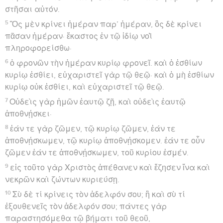
στῆσαι αὐτόν.
5
Ὃς μὲν κρίνει ἡμέραν παρ’ ἡμέραν, ὃς δὲ κρίνει
πᾶσαν ἡμέραν· ἕκαστος ἐν τῷ ἰδίῳ νοῒ
πληροφορείσθω·
6
ὁ φρονῶν τὴν ἡμέραν κυρίῳ φρονεῖ. καὶ ὁ ἐσθίων
κυρίῳ ἐσθίει, εὐχαριστεῖ γὰρ τῷ θεῷ· καὶ ὁ μὴ ἐσθίων
κυρίῳ οὐκ ἐσθίει, καὶ εὐχαριστεῖ τῷ θεῷ.
7
Οὐδεὶς γὰρ ἡμῶν ἑαυτῷ ζῇ, καὶ οὐδεὶς ἑαυτῷ
ἀποθνῄσκει·
8
ἐάν τε γὰρ ζῶμεν, τῷ κυρίῳ ζῶμεν, ἐάν τε
ἀποθνῄσκωμεν, τῷ κυρίῳ ἀποθνῄσκομεν. ἐάν τε οὖν
ζῶμεν ἐάν τε ἀποθνῄσκωμεν, τοῦ κυρίου ἐσμέν.
9
εἰς τοῦτο γὰρ Χριστὸς ἀπέθανεν καὶ ἔζησεν ἵνα καὶ
νεκρῶν καὶ ζώντων κυριεύσῃ.
10
Σὺ δὲ τί κρίνεις τὸν ἀδελφόν σου; ἢ καὶ σὺ τί
ἐξουθενεῖς τὸν ἀδελφόν σου; πάντες γὰρ
παραστησόμεθα τῷ βήματι τοῦ θεοῦ,