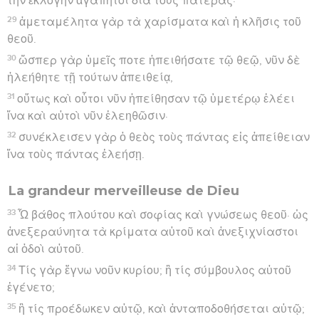
τὴν ἐκλογὴν ἀγαπητοὶ διὰ τοὺς πατέρας·
29
ἀμεταμέλητα γὰρ τὰ χαρίσματα καὶ ἡ κλῆσις τοῦ
θεοῦ.
30
ὥσπερ γὰρ ὑμεῖς ποτε ἠπειθήσατε τῷ θεῷ, νῦν δὲ
ἠλεήθητε τῇ τούτων ἀπειθείᾳ,
31
οὕτως καὶ οὗτοι νῦν ἠπείθησαν τῷ ὑμετέρῳ ἐλέει
ἵνα καὶ αὐτοὶ νῦν ἐλεηθῶσιν·
32
συνέκλεισεν γὰρ ὁ θεὸς τοὺς πάντας εἰς ἀπείθειαν
ἵνα τοὺς πάντας ἐλεήσῃ.
La grandeur merveilleuse de Dieu
33
Ὦ βάθος πλούτου καὶ σοφίας καὶ γνώσεως θεοῦ· ὡς
ἀνεξεραύνητα τὰ κρίματα αὐτοῦ καὶ ἀνεξιχνίαστοι
αἱ ὁδοὶ αὐτοῦ.
34
Τίς γὰρ ἔγνω νοῦν κυρίου; ἢ τίς σύμβουλος αὐτοῦ
ἐγένετο;
35
ἢ τίς προέδωκεν αὐτῷ, καὶ ἀνταποδοθήσεται αὐτῷ;