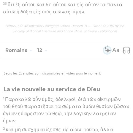
36
ὅτι ἐξ αὐτοῦ καὶ δι’ αὐτοῦ καὶ εἰς αὐτὸν τὰ πάντα·
αὐτῷ ἡ δόξα εἰς τοὺς αἰῶνας, ἀμήν.
Hébreu : © Westminster Leningrad Codex - tanach.us --- Grec : © 2010 by the
Society of Biblical Literature and Logos Bible Software - sblgnt.com
Romains
12
Seuls les Évangiles sont disponibles en vidéo pour le moment.
La vie nouvelle au service de Dieu
1
Παρακαλῶ οὖν ὑμᾶς, ἀδελφοί, διὰ τῶν οἰκτιρμῶν
τοῦ θεοῦ παραστῆσαι τὰ σώματα ὑμῶν θυσίαν ζῶσαν
ἁγίαν εὐάρεστον τῷ θεῷ, τὴν λογικὴν λατρείαν
ὑμῶν·
2
καὶ μὴ συσχηματίζεσθε τῷ αἰῶνι τούτῳ, ἀλλὰ