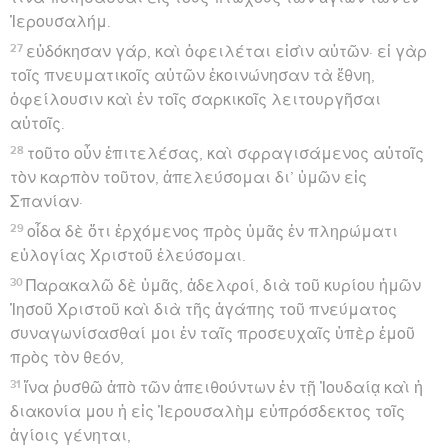
Ἰερουσαλήμ.
27
εὐδόκησαν γάρ, καὶ ὀφειλέται εἰσὶν αὐτῶν· εἰ γὰρ
τοῖς πνευματικοῖς αὐτῶν ἐκοινώνησαν τὰ ἔθνη,
ὀφείλουσιν καὶ ἐν τοῖς σαρκικοῖς λειτουργῆσαι
αὐτοῖς.
28
τοῦτο οὖν ἐπιτελέσας, καὶ σφραγισάμενος αὐτοῖς
τὸν καρπὸν τοῦτον, ἀπελεύσομαι δι’ ὑμῶν εἰς
Σπανίαν·
29
οἶδα δὲ ὅτι ἐρχόμενος πρὸς ὑμᾶς ἐν πληρώματι
εὐλογίας Χριστοῦ ἐλεύσομαι.
30
Παρακαλῶ δὲ ὑμᾶς, ἀδελφοί, διὰ τοῦ κυρίου ἡμῶν
Ἰησοῦ Χριστοῦ καὶ διὰ τῆς ἀγάπης τοῦ πνεύματος
συναγωνίσασθαί μοι ἐν ταῖς προσευχαῖς ὑπὲρ ἐμοῦ
πρὸς τὸν θεόν,
31
ἵνα ῥυσθῶ ἀπὸ τῶν ἀπειθούντων ἐν τῇ Ἰουδαίᾳ καὶ ἡ
διακονία μου ἡ εἰς Ἰερουσαλὴμ εὐπρόσδεκτος τοῖς
ἁγίοις γένηται,