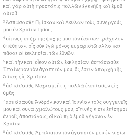
καὶ γὰρ αὐτὴ προστάτις πολλῶν ἐγενήθη καὶ ἐμοῦ
αὐτοῦ.
3
Ἀσπάσασθε Πρίσκαν καὶ Ἀκύλαν τοὺς συνεργούς
μου ἐν Χριστῷ Ἰησοῦ,
4
οἵτινες ὑπὲρ τῆς ψυχῆς μου τὸν ἑαυτῶν τράχηλον
ὑπέθηκαν, οἷς οὐκ ἐγὼ μόνος εὐχαριστῶ ἀλλὰ καὶ
πᾶσαι αἱ ἐκκλησίαι τῶν ἐθνῶν,
5
καὶ τὴν κατ’ οἶκον αὐτῶν ἐκκλησίαν. ἀσπάσασθε
Ἐπαίνετον τὸν ἀγαπητόν μου, ὅς ἐστιν ἀπαρχὴ τῆς
Ἀσίας εἰς Χριστόν.
6
ἀσπάσασθε Μαριάμ, ἥτις πολλὰ ἐκοπίασεν εἰς
ὑμᾶς.
7
ἀσπάσασθε Ἀνδρόνικον καὶ Ἰουνίαν τοὺς συγγενεῖς
μου καὶ συναιχμαλώτους μου, οἵτινές εἰσιν ἐπίσημοι
ἐν τοῖς ἀποστόλοις, οἳ καὶ πρὸ ἐμοῦ γέγοναν ἐν
Χριστῷ.
8
ἀσπάσασθε Ἀμπλιᾶτον τὸν ἀγαπητόν μου ἐν κυρίῳ.