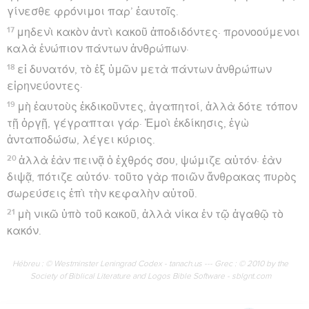
γίνεσθε φρόνιμοι παρ’ ἑαυτοῖς.
17
μηδενὶ κακὸν ἀντὶ κακοῦ ἀποδιδόντες· προνοούμενοι
καλὰ ἐνώπιον πάντων ἀνθρώπων·
18
εἰ δυνατόν, τὸ ἐξ ὑμῶν μετὰ πάντων ἀνθρώπων
εἰρηνεύοντες·
19
μὴ ἑαυτοὺς ἐκδικοῦντες, ἀγαπητοί, ἀλλὰ δότε τόπον
τῇ ὀργῇ, γέγραπται γάρ· Ἐμοὶ ἐκδίκησις, ἐγὼ
ἀνταποδώσω, λέγει κύριος.
20
ἀλλὰ ἐὰν πεινᾷ ὁ ἐχθρός σου, ψώμιζε αὐτόν· ἐὰν
διψᾷ, πότιζε αὐτόν· τοῦτο γὰρ ποιῶν ἄνθρακας πυρὸς
σωρεύσεις ἐπὶ τὴν κεφαλὴν αὐτοῦ.
21
μὴ νικῶ ὑπὸ τοῦ κακοῦ, ἀλλὰ νίκα ἐν τῷ ἀγαθῷ τὸ
κακόν.
Hébreu : © Westminster Leningrad Codex - tanach.us --- Grec : © 2010 by the
Society of Biblical Literature and Logos Bible Software - sblgnt.com