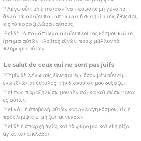
11
Λέγω οὖν, μὴ ἔπταισαν ἵνα πέσωσιν; μὴ γένοιτο·
ἀλλὰ τῷ αὐτῶν παραπτώματι ἡ σωτηρία τοῖς ἔθνεσιν,
εἰς τὸ παραζηλῶσαι αὐτούς.
12
εἰ δὲ τὸ παράπτωμα αὐτῶν πλοῦτος κόσμου καὶ τὸ
ἥττημα αὐτῶν πλοῦτος ἐθνῶν, πόσῳ μᾶλλον τὸ
πλήρωμα αὐτῶν.
Le salut de ceux qui ne sont pas juifs
13
Ὑμῖν δὲ λέγω τοῖς ἔθνεσιν. ἐφ’ ὅσον μὲν οὖν εἰμι
ἐγὼ ἐθνῶν ἀπόστολος, τὴν διακονίαν μου δοξάζω,
14
εἴ πως παραζηλώσω μου τὴν σάρκα καὶ σώσω τινὰς
ἐξ αὐτῶν.
15
εἰ γὰρ ἡ ἀποβολὴ αὐτῶν καταλλαγὴ κόσμου, τίς ἡ
πρόσλημψις εἰ μὴ ζωὴ ἐκ νεκρῶν;
16
εἰ δὲ ἡ ἀπαρχὴ ἁγία, καὶ τὸ φύραμα· καὶ εἰ ἡ ῥίζα
ἁγία, καὶ οἱ κλάδοι.