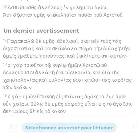
16
Ἀσπάσασθε ἀλλήλους ἐν φιλήματι ἁγίῳ.
Ἀσπάζονται ὑμᾶς αἱ ἐκκλησίαι πᾶσαι τοῦ Χριστοῦ.
Un dernier avertissement
17
Παρακαλῶ δὲ ὑμᾶς, ἀδελφοί, σκοπεῖν τοὺς τὰς
διχοστασίας καὶ τὰ σκάνδαλα παρὰ τὴν διδαχὴν ἣν
ὑμεῖς ἐμάθετε ποιοῦντας, καὶ ἐκκλίνετε ἀπ’ αὐτῶν·
18
οἱ γὰρ τοιοῦτοι τῷ κυρίῳ ἡμῶν Χριστῷ οὐ
δουλεύουσιν ἀλλὰ τῇ ἑαυτῶν κοιλίᾳ, καὶ διὰ τῆς
χρηστολογίας καὶ εὐλογίας ἐξαπατῶσι τὰς καρδίας
τῶν ἀκάκων.
19
ἡ γὰρ ὑμῶν ὑπακοὴ εἰς πάντας ἀφίκετο· ἐφ’ ὑμῖν
οὖν χαίρω, θέλω δὲ ὑμᾶς σοφοὺς εἶναι εἰς τὸ ἀγαθόν,
ἀκεραίους δὲ εἰς τὸ κακόν.
20
ὁ δὲ θεὸς τῆς εἰρήνης συντρίψει τὸν Σατανᾶν ὑπὸ
τοὺς πόδας ὑμῶν ἐν τάχει. ἡ χάρις τοῦ κυρίου ἡμῶν
Contenus
Versions
Commentaires
Strong
Dictionnaire
Ἰησοῦ Χριστοῦ μεθ’ ὑμῶν.