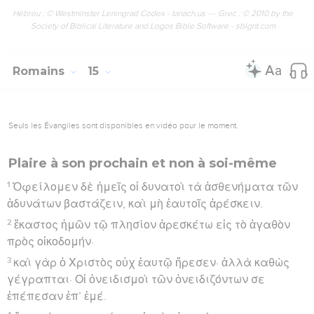
Hébreu : © Westminster Leningrad Codex - tanach.us --- Grec : © 2010 by the
Society of Biblical Literature and Logos Bible Software - sblgnt.com
Romains
15
Seuls les Évangiles sont disponibles en vidéo pour le moment.
Plaire à son prochain et non à soi-même
1
Ὀφείλομεν δὲ ἡμεῖς οἱ δυνατοὶ τὰ ἀσθενήματα τῶν
ἀδυνάτων βαστάζειν, καὶ μὴ ἑαυτοῖς ἀρέσκειν.
2
ἕκαστος ἡμῶν τῷ πλησίον ἀρεσκέτω εἰς τὸ ἀγαθὸν
πρὸς οἰκοδομήν·
3
καὶ γὰρ ὁ Χριστὸς οὐχ ἑαυτῷ ἤρεσεν· ἀλλὰ καθὼς
γέγραπται· Οἱ ὀνειδισμοὶ τῶν ὀνειδιζόντων σε
ἐπέπεσαν ἐπ’ ἐμέ.