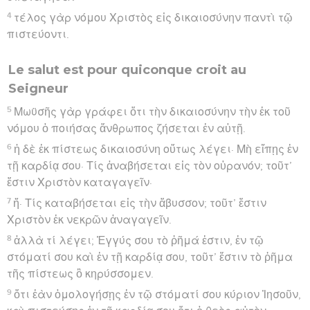
4
τέλος γὰρ νόμου Χριστὸς εἰς δικαιοσύνην παντὶ τῷ
πιστεύοντι.
Le salut est pour quiconque croit au
Seigneur
5
Μωϋσῆς γὰρ γράφει ὅτι τὴν δικαιοσύνην τὴν ἐκ τοῦ
νόμου ὁ ποιήσας ἄνθρωπος ζήσεται ἐν αὐτῇ.
6
ἡ δὲ ἐκ πίστεως δικαιοσύνη οὕτως λέγει· Μὴ εἴπῃς ἐν
τῇ καρδίᾳ σου· Τίς ἀναβήσεται εἰς τὸν οὐρανόν; τοῦτ’
ἔστιν Χριστὸν καταγαγεῖν·
7
ἤ· Τίς καταβήσεται εἰς τὴν ἄβυσσον; τοῦτ’ ἔστιν
Χριστὸν ἐκ νεκρῶν ἀναγαγεῖν.
8
ἀλλὰ τί λέγει; Ἐγγύς σου τὸ ῥῆμά ἐστιν, ἐν τῷ
στόματί σου καὶ ἐν τῇ καρδίᾳ σου, τοῦτ’ ἔστιν τὸ ῥῆμα
τῆς πίστεως ὃ κηρύσσομεν.
9
ὅτι ἐὰν ὁμολογήσῃς ἐν τῷ στόματί σου κύριον Ἰησοῦν,