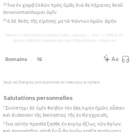
32
ἵνα ἐν χαρᾷ ἐλθὼν πρὸς ὑμᾶς διὰ θελήματος θεοῦ
συναναπαύσωμαι ὑμῖν.
33
ὁ δὲ θεὸς τῆς εἰρήνης μετὰ πάντων ὑμῶν· ἀμήν.
Hébreu : © Westminster Leningrad Codex - tanach.us --- Grec : © 2010 by the
Society of Biblical Literature and Logos Bible Software - sblgnt.com
Romains
16
Seuls les Évangiles sont disponibles en vidéo pour le moment.
Salutations personnelles
1
Συνίστημι δὲ ὑμῖν Φοίβην τὴν ἀδελφὴν ἡμῶν, οὖσαν
καὶ διάκονον τῆς ἐκκλησίας τῆς ἐν Κεγχρεαῖς,
2
ἵνα αὐτὴν προσδέξησθε ἐν κυρίῳ ἀξίως τῶν ἁγίων,
καὶ παραστῆτε αὐτῇ ἐν ᾧ ἂν ὑμῶν χρῄζῃ πράγματι,