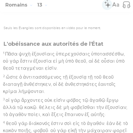
Romains
13
Seuls les Évangiles sont disponibles en vidéo pour le moment.
L'obéissance aux autorités de l'État
1
Πᾶσα ψυχὴ ἐξουσίαις ὑπερεχούσαις ὑποτασσέσθω,
οὐ γὰρ ἔστιν ἐξουσία εἰ μὴ ὑπὸ θεοῦ, αἱ δὲ οὖσαι ὑπὸ
θεοῦ τεταγμέναι εἰσίν.
2
ὥστε ὁ ἀντιτασσόμενος τῇ ἐξουσίᾳ τῇ τοῦ θεοῦ
διαταγῇ ἀνθέστηκεν, οἱ δὲ ἀνθεστηκότες ἑαυτοῖς
κρίμα λήμψονται.
3
οἱ γὰρ ἄρχοντες οὐκ εἰσὶν φόβος τῷ ἀγαθῷ ἔργῳ
ἀλλὰ τῷ κακῷ. θέλεις δὲ μὴ φοβεῖσθαι τὴν ἐξουσίαν;
τὸ ἀγαθὸν ποίει, καὶ ἕξεις ἔπαινον ἐξ αὐτῆς·
4
θεοῦ γὰρ διάκονός ἐστιν σοὶ εἰς τὸ ἀγαθόν. ἐὰν δὲ τὸ
κακὸν ποιῇς, φοβοῦ· οὐ γὰρ εἰκῇ τὴν μάχαιραν φορεῖ·