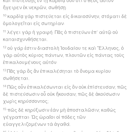
καὶ πιστεύσῃς ἐν τῇ καρδίᾳ σου ὅτι ὁ θεὸς αὐτὸν
ἤγειρεν ἐκ νεκρῶν, σωθήσῃ·
10
καρδίᾳ γὰρ πιστεύεται εἰς δικαιοσύνην, στόματι δὲ
ὁμολογεῖται εἰς σωτηρίαν·
11
λέγει γὰρ ἡ γραφή· Πᾶς ὁ πιστεύων ἐπ’ αὐτῷ οὐ
καταισχυνθήσεται.
12
οὐ γάρ ἐστιν διαστολὴ Ἰουδαίου τε καὶ Ἕλληνος, ὁ
γὰρ αὐτὸς κύριος πάντων, πλουτῶν εἰς πάντας τοὺς
ἐπικαλουμένους αὐτόν·
13
Πᾶς γὰρ ὃς ἂν ἐπικαλέσηται τὸ ὄνομα κυρίου
σωθήσεται.
14
Πῶς οὖν ἐπικαλέσωνται εἰς ὃν οὐκ ἐπίστευσαν; πῶς
δὲ πιστεύσωσιν οὗ οὐκ ἤκουσαν; πῶς δὲ ἀκούσωσιν
χωρὶς κηρύσσοντος;
15
πῶς δὲ κηρύξωσιν ἐὰν μὴ ἀποσταλῶσιν; καθὼς
γέγραπται· Ὡς ὡραῖοι οἱ πόδες τῶν
εὐαγγελιζομένων τὰ ἀγαθά.
16