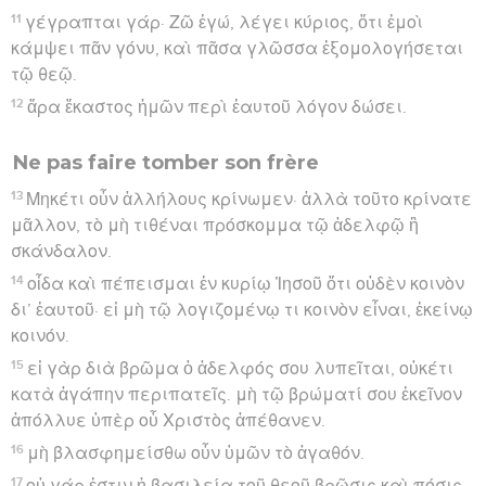
11
γέγραπται γάρ· Ζῶ ἐγώ, λέγει κύριος, ὅτι ἐμοὶ
κάμψει πᾶν γόνυ, καὶ πᾶσα γλῶσσα ἐξομολογήσεται
τῷ θεῷ.
12
ἄρα ἕκαστος ἡμῶν περὶ ἑαυτοῦ λόγον δώσει.
Ne pas faire tomber son frère
13
Μηκέτι οὖν ἀλλήλους κρίνωμεν· ἀλλὰ τοῦτο κρίνατε
μᾶλλον, τὸ μὴ τιθέναι πρόσκομμα τῷ ἀδελφῷ ἢ
σκάνδαλον.
14
οἶδα καὶ πέπεισμαι ἐν κυρίῳ Ἰησοῦ ὅτι οὐδὲν κοινὸν
δι’ ἑαυτοῦ· εἰ μὴ τῷ λογιζομένῳ τι κοινὸν εἶναι, ἐκείνῳ
κοινόν.
15
εἰ γὰρ διὰ βρῶμα ὁ ἀδελφός σου λυπεῖται, οὐκέτι
κατὰ ἀγάπην περιπατεῖς. μὴ τῷ βρώματί σου ἐκεῖνον
ἀπόλλυε ὑπὲρ οὗ Χριστὸς ἀπέθανεν.
16
μὴ βλασφημείσθω οὖν ὑμῶν τὸ ἀγαθόν.
17
οὐ γάρ ἐστιν ἡ βασιλεία τοῦ θεοῦ βρῶσις καὶ πόσις,