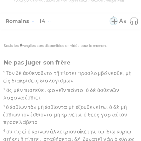
Society of Biblical Literature and Logos Bible Software - sblgnt.com
Romains
14
Seuls les Évangiles sont disponibles en vidéo pour le moment.
Ne pas juger son frère
1
Τὸν δὲ ἀσθενοῦντα τῇ πίστει προσλαμβάνεσθε, μὴ
εἰς διακρίσεις διαλογισμῶν.
2
ὃς μὲν πιστεύει φαγεῖν πάντα, ὁ δὲ ἀσθενῶν
λάχανα ἐσθίει.
3
ὁ ἐσθίων τὸν μὴ ἐσθίοντα μὴ ἐξουθενείτω, ὁ δὲ μὴ
ἐσθίων τὸν ἐσθίοντα μὴ κρινέτω, ὁ θεὸς γὰρ αὐτὸν
προσελάβετο.
4
σὺ τίς εἶ ὁ κρίνων ἀλλότριον οἰκέτην; τῷ ἰδίῳ κυρίῳ
στήκει ἢ πίπτει· σταθήσεται δέ, δυνατεῖ γὰρ ὁ κύριος