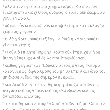
4
ἀλλὰ τί λέγει αὐτῷ ὁ χρηματισμός; Κατέλιπον
ἐμαυτῷ ἑπτακισχιλίους ἄνδρας, οἵτινες οὐκ ἔκαμψαν
γόνυ τῇ Βάαλ.
5
οὕτως οὖν καὶ ἐν τῷ νῦν καιρῷ λεῖμμα κατ’ ἐκλογὴν
χάριτος γέγονεν·
6
εἰ δὲ χάριτι, οὐκέτι ἐξ ἔργων, ἐπεὶ ἡ χάρις οὐκέτι
γίνεται χάρις.
7
τί οὖν; ὃ ἐπιζητεῖ Ἰσραήλ, τοῦτο οὐκ ἐπέτυχεν, ἡ δὲ
ἐκλογὴ ἐπέτυχεν· οἱ δὲ λοιποὶ ἐπωρώθησαν,
8
καθὼς γέγραπται· Ἔδωκεν αὐτοῖς ὁ θεὸς πνεῦμα
κατανύξεως, ὀφθαλμοὺς τοῦ μὴ βλέπειν καὶ ὦτα τοῦ
μὴ ἀκούειν, ἕως τῆς σήμερον ἡμέρας.
9
καὶ Δαυὶδ λέγει· Γενηθήτω ἡ τράπεζα αὐτῶν εἰς
παγίδα καὶ εἰς θήραν καὶ εἰς σκάνδαλον καὶ εἰς
ἀνταπόδομα αὐτοῖς,
10
σκοτισθήτωσαν οἱ ὀφθαλμοὶ αὐτῶν τοῦ μὴ βλέπειν,
καὶ τὸν νῶτον αὐτῶν διὰ παντὸς σύγκαμψον.