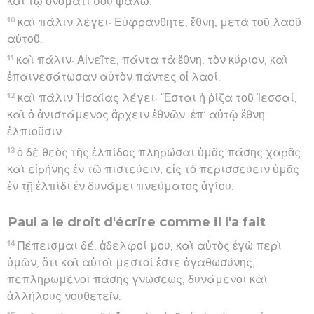
καὶ τῷ ὀνόματί σου ψαλῶ.
10
καὶ πάλιν λέγει· Εὐφράνθητε, ἔθνη, μετὰ τοῦ λαοῦ
αὐτοῦ.
11
καὶ πάλιν· Αἰνεῖτε, πάντα τὰ ἔθνη, τὸν κύριον, καὶ
ἐπαινεσάτωσαν αὐτὸν πάντες οἱ λαοί.
12
καὶ πάλιν Ἠσαΐας λέγει· Ἔσται ἡ ῥίζα τοῦ Ἰεσσαί,
καὶ ὁ ἀνιστάμενος ἄρχειν ἐθνῶν· ἐπ’ αὐτῷ ἔθνη
ἐλπιοῦσιν.
13
ὁ δὲ θεὸς τῆς ἐλπίδος πληρώσαι ὑμᾶς πάσης χαρᾶς
καὶ εἰρήνης ἐν τῷ πιστεύειν, εἰς τὸ περισσεύειν ὑμᾶς
ἐν τῇ ἐλπίδι ἐν δυνάμει πνεύματος ἁγίου.
Paul a le droit d'écrire comme il l'a fait
14
Πέπεισμαι δέ, ἀδελφοί μου, καὶ αὐτὸς ἐγὼ περὶ
ὑμῶν, ὅτι καὶ αὐτοὶ μεστοί ἐστε ἀγαθωσύνης,
πεπληρωμένοι πάσης γνώσεως, δυνάμενοι καὶ
ἀλλήλους νουθετεῖν.