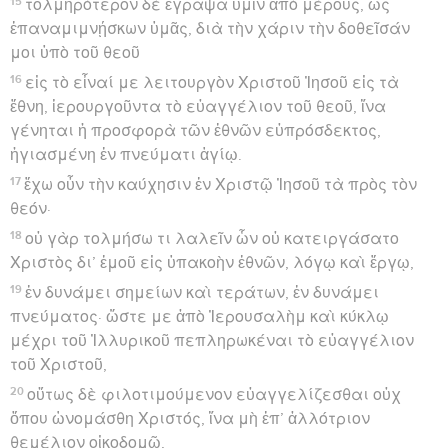
15
τολμηρότερον δὲ ἔγραψα ὑμῖν ἀπὸ μέρους, ὡς
ἐπαναμιμνῄσκων ὑμᾶς, διὰ τὴν χάριν τὴν δοθεῖσάν
μοι ὑπὸ τοῦ θεοῦ
16
εἰς τὸ εἶναί με λειτουργὸν Χριστοῦ Ἰησοῦ εἰς τὰ
ἔθνη, ἱερουργοῦντα τὸ εὐαγγέλιον τοῦ θεοῦ, ἵνα
γένηται ἡ προσφορὰ τῶν ἐθνῶν εὐπρόσδεκτος,
ἡγιασμένη ἐν πνεύματι ἁγίῳ.
17
ἔχω οὖν τὴν καύχησιν ἐν Χριστῷ Ἰησοῦ τὰ πρὸς τὸν
θεόν·
18
οὐ γὰρ τολμήσω τι λαλεῖν ὧν οὐ κατειργάσατο
Χριστὸς δι’ ἐμοῦ εἰς ὑπακοὴν ἐθνῶν, λόγῳ καὶ ἔργῳ,
19
ἐν δυνάμει σημείων καὶ τεράτων, ἐν δυνάμει
πνεύματος· ὥστε με ἀπὸ Ἰερουσαλὴμ καὶ κύκλῳ
μέχρι τοῦ Ἰλλυρικοῦ πεπληρωκέναι τὸ εὐαγγέλιον
τοῦ Χριστοῦ,
20
οὕτως δὲ φιλοτιμούμενον εὐαγγελίζεσθαι οὐχ
ὅπου ὠνομάσθη Χριστός, ἵνα μὴ ἐπ’ ἀλλότριον
θεμέλιον οἰκοδομῶ,