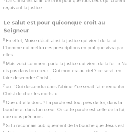
car Christ est la fin de la loi pour que tous ceux qui croient
reçoivent la justice.
Le salut est pour quiconque croit au
Seigneur
5
En effet, Moïse décrit ainsi la justice qui vient de la loi :
L'homme qui mettra ces prescriptions en pratique vivra par
elles.
6
Mais voici comment parle la justice qui vient de la foi : « Ne
dis pas dans ton cœur : ‘Qui montera au ciel ?’ce serait en
faire descendre Christ ;
7
ou : ‘Qui descendra dans l'abîme ?’ce serait faire remonter
Christ de chez les morts. »
8
Que dit-elle donc ? La parole est tout près de toi, dans ta
bouche et dans ton cœur. Or cette parole est celle de la foi,
que nous prêchons.
9
Si tu reconnais publiquement de ta bouche que Jésus est