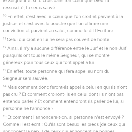
le Seigneur et si tu crois dans ton cœur que Dieu l'a
ressuscité, tu seras sauvé.
10
En effet, c'est avec le cœur que l'on croit et parvient à la
justice, et c'est avec la bouche que l'on affirme une
conviction et parvient au salut, comme le dit l'Ecriture :
11
Celui qui croit en lui ne sera pas couvert de honte.
12
Ainsi, il n'y a aucune différence entre le Juif et le non-Juif,
puisqu'ils ont tous le même Seigneur, qui se montre
généreux pour tous ceux qui font appel à lui.
13
En effet, toute personne qui fera appel au nom du
Seigneur sera sauvée.
14
Mais comment donc feront-ils appel à celui en qui ils n'ont
pas cru ? Et comment croiront-ils en celui dont ils n'ont pas
entendu parler ? Et comment entendront-ils parler de lui, si
personne ne l'annonce ?
15
Et comment l'annoncera-t-on, si personne n'est envoyé ?
Comme il est écrit : Qu'ils sont beaux les pieds [de ceux qui
annoncent la paix, ] de ceux qui annoncent de bonnes