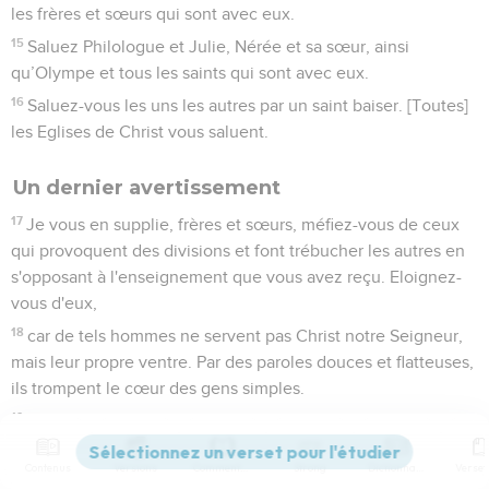
les frères et sœurs qui sont avec eux.
15
Saluez Philologue et Julie, Nérée et sa sœur, ainsi
qu’Olympe et tous les saints qui sont avec eux.
16
Saluez-vous les uns les autres par un saint baiser. [Toutes]
les Eglises de Christ vous saluent.
Un dernier avertissement
17
Je vous en supplie, frères et sœurs, méfiez-vous de ceux
qui provoquent des divisions et font trébucher les autres en
s'opposant à l'enseignement que vous avez reçu. Eloignez-
vous d'eux,
18
car de tels hommes ne servent pas Christ notre Seigneur,
mais leur propre ventre. Par des paroles douces et flatteuses,
ils trompent le cœur des gens simples.
19
Quant à vous, votre obéissance est connue de tous. Je me
réjouis donc à votre sujet et je désire que vous soyez sages
Contenus
Versions
Commentaires
Strong
Dictionnaire
en ce qui concerne le bien et sans compromis en ce qui