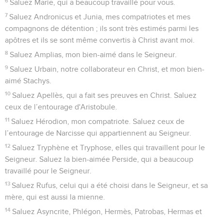
6
Saluez Marie, qui a beaucoup travaillé pour vous.
7
Saluez Andronicus et Junia, mes compatriotes et mes
compagnons de détention ; ils sont très estimés parmi les
apôtres et ils se sont même convertis à Christ avant moi.
8
Saluez Amplias, mon bien-aimé dans le Seigneur.
9
Saluez Urbain, notre collaborateur en Christ, et mon bien-
aimé Stachys.
10
Saluez Apellès, qui a fait ses preuves en Christ. Saluez
ceux de l’entourage d'Aristobule.
11
Saluez Hérodion, mon compatriote. Saluez ceux de
l’entourage de Narcisse qui appartiennent au Seigneur.
12
Saluez Tryphène et Tryphose, elles qui travaillent pour le
Seigneur. Saluez la bien-aimée Perside, qui a beaucoup
travaillé pour le Seigneur.
13
Saluez Rufus, celui qui a été choisi dans le Seigneur, et sa
mère, qui est aussi la mienne.
14
Saluez Asyncrite, Phlégon, Hermès, Patrobas, Hermas et