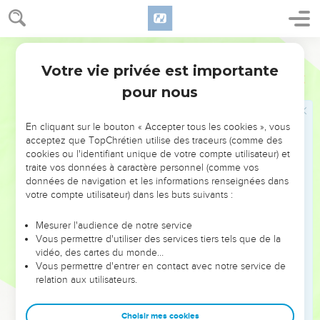
27
Esaïe, de son côté, s'écrie au sujet d'Israël : Même si les
Israélites, de par leur nombre, étaient pareils au sable de la
mer, un reste seulement sera sauvé.
Segond 21
28
En effet, le Seigneur accomplira pleinement et
Votre vie privée est importante
Romains
9
rapidement sa parole [avec justice, en effet le Seigneur
pour nous
accomplira rapidement sa parole] sur la terre.
29
Et comme Esaïe l'avait prédit, si le Seigneur de l’univers
En cliquant sur le bouton « Accepter tous les cookies », vous
ne nous avait pas laissé une descendance, nous serions
acceptez que TopChrétien utilise des traceurs (comme des
cookies ou l'identifiant unique de votre compte utilisateur) et
devenus comme Sodome, nous aurions été semblables à
traite vos données à caractère personnel (comme vos
Gomorrhe.
données de navigation et les informations renseignées dans
votre compte utilisateur) dans les buts suivants :
Israël et le salut par la foi
Mesurer l'audience de notre service
30
Que dirons-nous donc ? Des non-Juifs qui ne
Vous permettre d'utiliser des services tiers tels que de la
recherchaient pas la justice ont obtenu la justice, celle qui
vidéo, des cartes du monde…
Vous permettre d'entrer en contact avec notre service de
vient de la foi,
relation aux utilisateurs.
31
tandis qu'Israël, qui cherchait une loi de justice, n'est pas
parvenu à cette loi.
Choisir mes cookies