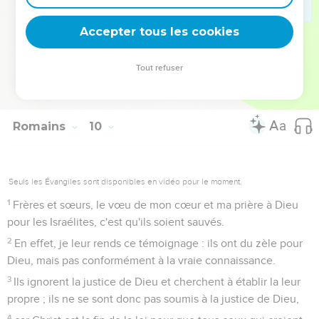
32
Pourquoi ? Parce qu'Israël l'a cherchée non par la foi, mais
par les œuvres [de la loi]. Ils se sont heurtés à la pierre qui
Accepter tous les cookies
fait obstacle,
33
comme il est écrit : Je mets dans Sion une pierre qui fait
Tout refuser
obstacle, un rocher propre à faire trébucher, mais celui qui
croit en lui ne sera pas couvert de honte.
Romains
10
Seuls les Évangiles sont disponibles en vidéo pour le moment.
1
Frères et sœurs, le vœu de mon cœur et ma prière à Dieu
pour les Israélites, c'est qu'ils soient sauvés.
2
En effet, je leur rends ce témoignage : ils ont du zèle pour
Dieu, mais pas conformément à la vraie connaissance.
3
Ils ignorent la justice de Dieu et cherchent à établir la leur
propre ; ils ne se sont donc pas soumis à la justice de Dieu,
4