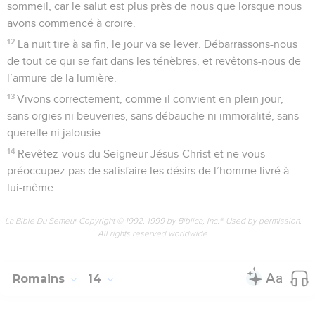
sommeil, car le salut est plus près de nous que lorsque nous
avons commencé à croire.
12
La nuit tire à sa fin, le jour va se lever. Débarrassons-nous
de tout ce qui se fait dans les ténèbres, et revêtons-nous de
l’armure de la lumière.
13
Vivons correctement, comme il convient en plein jour,
sans orgies ni beuveries, sans débauche ni immoralité, sans
querelle ni jalousie.
14
Revêtez-vous du Seigneur Jésus-Christ et ne vous
préoccupez pas de satisfaire les désirs de l’homme livré à
lui-même.
La Bible Du Semeur Copyright © 1992, 1999 by Biblica, Inc.® Used by permission.
All rights reserved worldwide.
Romains
14