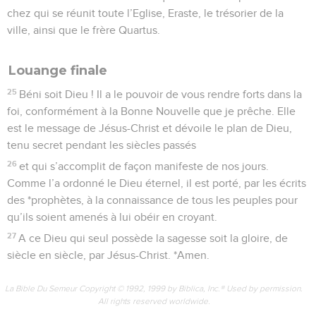
chez qui se réunit toute l’Eglise, Eraste, le trésorier de la
ville, ainsi que le frère Quartus.
Louange finale
25
Béni soit Dieu ! Il a le pouvoir de vous rendre forts dans la
foi, conformément à la Bonne Nouvelle que je prêche. Elle
est le message de Jésus-Christ et dévoile le plan de Dieu,
tenu secret pendant les siècles passés
26
et qui s’accomplit de façon manifeste de nos jours.
Comme l’a ordonné le Dieu éternel, il est porté, par les écrits
des *prophètes, à la connaissance de tous les peuples pour
qu’ils soient amenés à lui obéir en croyant.
27
A ce Dieu qui seul possède la sagesse soit la gloire, de
siècle en siècle, par Jésus-Christ. *Amen.
La Bible Du Semeur Copyright © 1992, 1999 by Biblica, Inc.® Used by permission.
All rights reserved worldwide.