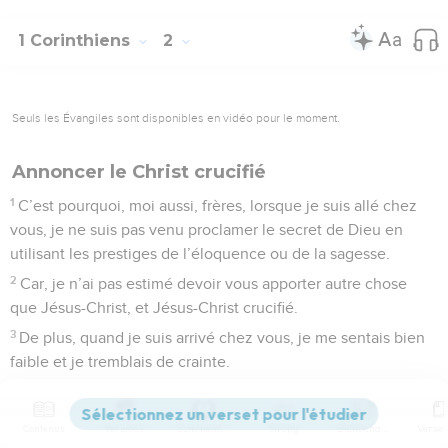
1 Corinthiens
2
Seuls les Évangiles sont disponibles en vidéo pour le moment.
Annoncer le Christ crucifié
1
C’est pourquoi, moi aussi, frères, lorsque je suis allé chez
vous, je ne suis pas venu proclamer le secret de Dieu en
utilisant les prestiges de l’éloquence ou de la sagesse.
2
Car, je n’ai pas estimé devoir vous apporter autre chose
que Jésus-Christ, et Jésus-Christ crucifié.
3
De plus, quand je suis arrivé chez vous, je me sentais bien
faible et je tremblais de crainte.
4
Mon enseignement et ma prédication ne reposaient pas sur
les discours persuasifs de la « sagesse », mais sur une action
Contenus
Versions
Commentaires
Strong
Dictionnaire
manifeste de la puissance de l’Esprit.