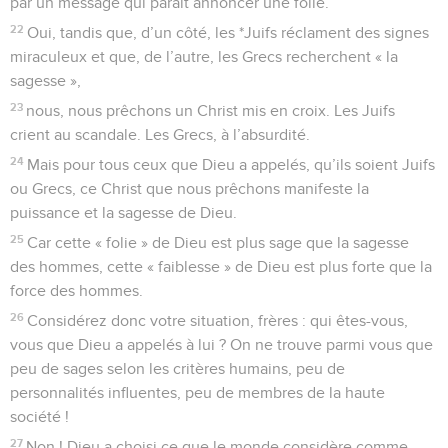
par un message qui paraît annoncer une folie.
22
Oui, tandis que, d’un côté, les *Juifs réclament des signes
miraculeux et que, de l’autre, les Grecs recherchent « la
sagesse »,
23
nous, nous prêchons un Christ mis en croix. Les Juifs
crient au scandale. Les Grecs, à l’absurdité.
24
Mais pour tous ceux que Dieu a appelés, qu’ils soient Juifs
ou Grecs, ce Christ que nous prêchons manifeste la
puissance et la sagesse de Dieu.
25
Car cette « folie » de Dieu est plus sage que la sagesse
des hommes, cette « faiblesse » de Dieu est plus forte que la
force des hommes.
26
Considérez donc votre situation, frères : qui êtes-vous,
vous que Dieu a appelés à lui ? On ne trouve parmi vous que
peu de sages selon les critères humains, peu de
personnalités influentes, peu de membres de la haute
société !
27
Non ! Dieu a choisi ce que le monde considère comme