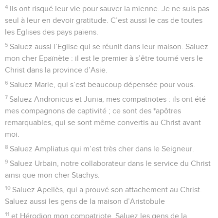
4
Ils ont risqué leur vie pour sauver la mienne. Je ne suis pas
seul à leur en devoir gratitude. C’est aussi le cas de toutes
les Eglises des pays païens.
5
Saluez aussi l’Eglise qui se réunit dans leur maison. Saluez
mon cher Epaïnète : il est le premier à s’être tourné vers le
Christ dans la province d’Asie.
6
Saluez Marie, qui s’est beaucoup dépensée pour vous.
7
Saluez Andronicus et Junia, mes compatriotes : ils ont été
mes compagnons de captivité ; ce sont des *apôtres
remarquables, qui se sont même convertis au Christ avant
moi.
8
Saluez Ampliatus qui m’est très cher dans le Seigneur.
9
Saluez Urbain, notre collaborateur dans le service du Christ
ainsi que mon cher Stachys.
10
Saluez Apellès, qui a prouvé son attachement au Christ.
Saluez aussi les gens de la maison d’Aristobule
11
et Hérodion mon compatriote. Saluez les gens de la