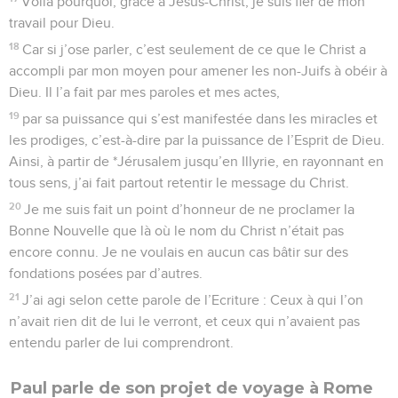
Voilà pourquoi, grâce à Jésus-Christ, je suis fier de mon
travail pour Dieu.
18
Car si j’ose parler, c’est seulement de ce que le Christ a
accompli par mon moyen pour amener les non-Juifs à obéir à
Dieu. Il l’a fait par mes paroles et mes actes,
19
par sa puissance qui s’est manifestée dans les miracles et
les prodiges, c’est-à-dire par la puissance de l’Esprit de Dieu.
Ainsi, à partir de *Jérusalem jusqu’en Illyrie, en rayonnant en
tous sens, j’ai fait partout retentir le message du Christ.
20
Je me suis fait un point d’honneur de ne proclamer la
Bonne Nouvelle que là où le nom du Christ n’était pas
encore connu. Je ne voulais en aucun cas bâtir sur des
fondations posées par d’autres.
21
J’ai agi selon cette parole de l’Ecriture : Ceux à qui l’on
n’avait rien dit de lui le verront, et ceux qui n’avaient pas
entendu parler de lui comprendront.
Paul parle de son projet de voyage à Rome