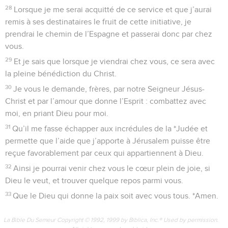
28
Lorsque je me serai acquitté de ce service et que j’aurai
remis à ses destinataires le fruit de cette initiative, je
prendrai le chemin de l’Espagne et passerai donc par chez
vous.
29
Et je sais que lorsque je viendrai chez vous, ce sera avec
la pleine bénédiction du Christ.
30
Je vous le demande, frères, par notre Seigneur Jésus-
Christ et par l’amour que donne l’Esprit : combattez avec
moi, en priant Dieu pour moi.
31
Qu’il me fasse échapper aux incrédules de la *Judée et
permette que l’aide que j’apporte à Jérusalem puisse être
reçue favorablement par ceux qui appartiennent à Dieu.
32
Ainsi je pourrai venir chez vous le cœur plein de joie, si
Dieu le veut, et trouver quelque repos parmi vous.
33
Que le Dieu qui donne la paix soit avec vous tous. *Amen.
La Bible Du Semeur Copyright © 1992, 1999 by Biblica, Inc.® Used by permission.