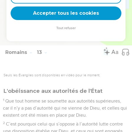
21
Ne te laisse jamais dominer par le mal. Au contraire, sois
Accepter tous les cookies
vainqueur du mal par le bien.
La Bible Du Semeur Copyright © 1992, 1999 by Biblica, Inc.® Used by permission.
Tout refuser
All rights reserved worldwide.
Romains
13
Seuls les Évangiles sont disponibles en vidéo pour le moment.
L'obéissance aux autorités de l'État
1
Que tout homme se soumette aux autorités supérieures,
car il n’y a pas d’autorité qui ne vienne de Dieu, et celles qui
existent ont été mises en place par Dieu.
2
C’est pourquoi celui qui s’oppose à l’autorité lutte contre
une disposition établie par Dieu, et ceux qui sont engagés