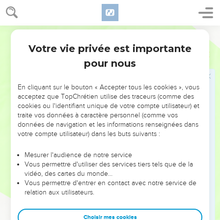
demandez pas du mal !
15
Partagez la joie de ceux qui sont dans la joie, les larmes de
Semeur
ceux qui pleurent.
Votre vie privée est importante
Romains
12
16
Ayez les uns pour les autres une égale considération sans
pour nous
viser à ce qui est trop haut : laissez-vous au contraire attirer
par ce qui est humble. Ne vous prenez pas pour des sages.
En cliquant sur le bouton « Accepter tous les cookies », vous
17
Ne répondez jamais au mal par le mal. Cherchez au
acceptez que TopChrétien utilise des traceurs (comme des
contraire à faire ce qui est bien devant tous les hommes.
cookies ou l'identifiant unique de votre compte utilisateur) et
traite vos données à caractère personnel (comme vos
18
Autant que possible, et dans la mesure où cela dépend de
données de navigation et les informations renseignées dans
vous, vivez en paix avec tous les hommes.
votre compte utilisateur) dans les buts suivants :
19
Mes amis, ne vous vengez pas vous-mêmes, mais laissez
agir la colère de Dieu, car il est écrit : C’est à moi qu’il
Mesurer l'audience de notre service
Vous permettre d'utiliser des services tiers tels que de la
appartient de faire justice ; c’est moi qui rendrai à chacun
vidéo, des cartes du monde…
son dû.
Vous permettre d'entrer en contact avec notre service de
20
relation aux utilisateurs.
Mais voici votre part : Si ton ennemi a faim, donne-lui à
manger. S’il a soif, donne-lui à boire. Par là, ce sera comme si
tu lui mettais des charbons ardents sur la tête.
Choisir mes cookies