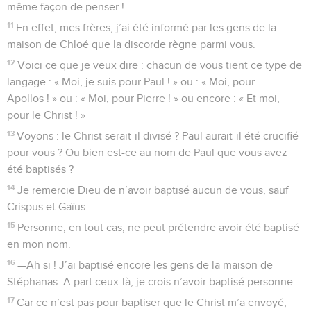
même façon de penser !
11
En effet, mes frères, j’ai été informé par les gens de la
maison de Chloé que la discorde règne parmi vous.
12
Voici ce que je veux dire : chacun de vous tient ce type de
langage : « Moi, je suis pour Paul ! » ou : « Moi, pour
Apollos ! » ou : « Moi, pour Pierre ! » ou encore : « Et moi,
pour le Christ ! »
13
Voyons : le Christ serait-il divisé ? Paul aurait-il été crucifié
pour vous ? Ou bien est-ce au nom de Paul que vous avez
été baptisés ?
14
Je remercie Dieu de n’avoir baptisé aucun de vous, sauf
Crispus et Gaïus.
15
Personne, en tout cas, ne peut prétendre avoir été baptisé
en mon nom.
16
—Ah si ! J’ai baptisé encore les gens de la maison de
Stéphanas. A part ceux-là, je crois n’avoir baptisé personne.
17
Car ce n’est pas pour baptiser que le Christ m’a envoyé,