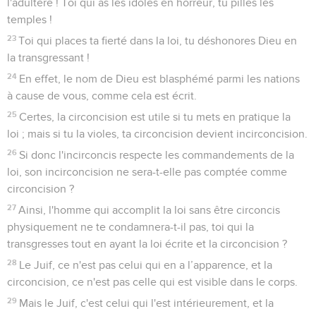
l'adultère ! Toi qui as les idoles en horreur, tu pilles les
temples !
23
Toi qui places ta fierté dans la loi, tu déshonores Dieu en
la transgressant !
24
En effet, le nom de Dieu est blasphémé parmi les nations
à cause de vous, comme cela est écrit.
25
Certes, la circoncision est utile si tu mets en pratique la
loi ; mais si tu la violes, ta circoncision devient incirconcision.
26
Si donc l'incirconcis respecte les commandements de la
loi, son incirconcision ne sera-t-elle pas comptée comme
circoncision ?
27
Ainsi, l'homme qui accomplit la loi sans être circoncis
physiquement ne te condamnera-t-il pas, toi qui la
transgresses tout en ayant la loi écrite et la circoncision ?
28
Le Juif, ce n'est pas celui qui en a l’apparence, et la
circoncision, ce n'est pas celle qui est visible dans le corps.
29
Mais le Juif, c'est celui qui l'est intérieurement, et la