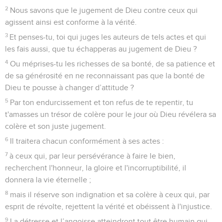
2
Nous savons que le jugement de Dieu contre ceux qui
agissent ainsi est conforme à la vérité.
3
Et penses-tu, toi qui juges les auteurs de tels actes et qui
les fais aussi, que tu échapperas au jugement de Dieu ?
4
Ou méprises-tu les richesses de sa bonté, de sa patience et
de sa générosité en ne reconnaissant pas que la bonté de
Dieu te pousse à changer d’attitude ?
5
Par ton endurcissement et ton refus de te repentir, tu
t'amasses un trésor de colère pour le jour où Dieu révélera sa
colère et son juste jugement.
6
Il traitera chacun conformément à ses actes :
7
à ceux qui, par leur persévérance à faire le bien,
recherchent l'honneur, la gloire et l'incorruptibilité, il
donnera la vie éternelle ;
8
mais il réserve son indignation et sa colère à ceux qui, par
esprit de révolte, rejettent la vérité et obéissent à l'injustice.
9
La détresse et l’angoisse atteindront tout être humain qui