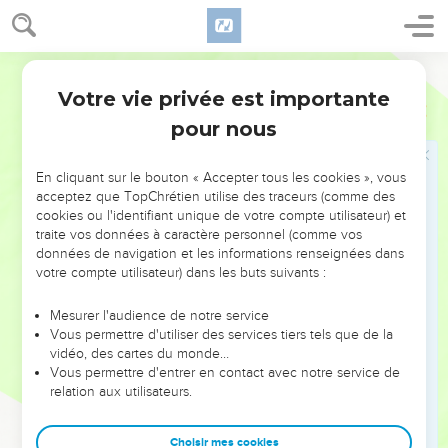
jusqu'au soir.
24
Les uns ont été convaincus par ce qu'il disait, les autres
n’ont pas cru.
Segond 21
25
Comme ils se retiraient en désaccord, Paul n'a ajouté que
Votre vie privée est importante
Actes
28
ces mots : « C'est avec raison que le Saint-Esprit a dit à nos
pour nous
ancêtres par l’intermédiaire du prophète Esaïe :
26
Va vers ce peuple et dis : ‘Vous aurez beau entendre,
En cliquant sur le bouton « Accepter tous les cookies », vous
vous ne comprendrez pas ; vous aurez beau regarder, vous
acceptez que TopChrétien utilise des traceurs (comme des
cookies ou l'identifiant unique de votre compte utilisateur) et
ne verrez pas.’
traite vos données à caractère personnel (comme vos
27
En effet, le cœur de ce peuple est devenu insensible ; ils
données de navigation et les informations renseignées dans
se sont bouché les oreilles et ils ont fermé les yeux de peur
votre compte utilisateur) dans les buts suivants :
que leurs yeux ne voient, que leurs oreilles n'entendent, que
Mesurer l'audience de notre service
leur cœur ne comprenne, de peur qu'ils ne se convertissent
Vous permettre d'utiliser des services tiers tels que de la
et que je ne les guérisse.
vidéo, des cartes du monde…
28
Vous permettre d'entrer en contact avec notre service de
Sachez donc que le salut de Dieu a été envoyé aux non-
relation aux utilisateurs.
Juifs, et eux, ils l'écouteront. »
29
[Lorsqu'il a dit cela, les Juifs sont partis en discutant
Choisir mes cookies