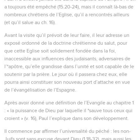
a toujours été empêché (15.20-24), mais il connaît là-bas de
nombreux chrétiens de l’Eglise, qu’il a rencontrés ailleurs
(et qu’il salue au ch. 16).
Avant la visite qu’il prévoit de leur faire, il leur adresse un
exposé ordonné de la doctrine chrétienne du salut, pour
que cette Eglise soit solidement fondée dans la foi,
inaccessible aux influences des judaïsants, adversaires de
l’*apôtre, qu’elle grandisse dans l’unité et soit capable de le
soutenir par la prière. Le jour où il passera chez eux, elle
pourra ainsi constituer son nouveau port d’attache en vue
de l’évangélisation de l’Espagne.
Après avoir donné une définition de l’Evangile au chapitre 1
: « la puissance de Dieu par laquelle il *sauve tous ceux qui
croient » (v. 16), Paul l’explique dans son développement.
Il commence par affirmer l’universalité du péché : les non-
Juifs sont sans excuse devant Dieu (1.18-32), mais aussi les