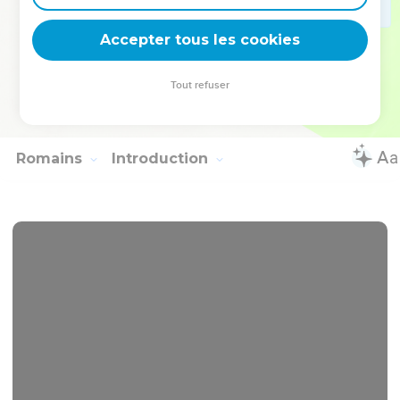
vivement entre eux. ]
30
Paul est resté deux années entières dans une maison qu'il
Accepter tous les cookies
avait louée. Il accueillait tous ceux qui venaient le voir.
31
Il prêchait le royaume de Dieu et enseignait ce qui
Tout refuser
concerne le Seigneur Jésus-Christ avec une pleine
assurance et sans obstacle.
Romains
Introduction