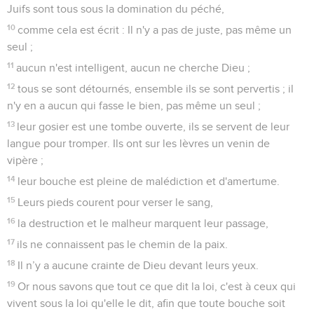
Juifs sont tous sous la domination du péché,
10
comme cela est écrit : Il n'y a pas de juste, pas même un
seul ;
11
aucun n'est intelligent, aucun ne cherche Dieu ;
12
tous se sont détournés, ensemble ils se sont pervertis ; il
n'y en a aucun qui fasse le bien, pas même un seul ;
13
leur gosier est une tombe ouverte, ils se servent de leur
langue pour tromper. Ils ont sur les lèvres un venin de
vipère ;
14
leur bouche est pleine de malédiction et d'amertume.
15
Leurs pieds courent pour verser le sang,
16
la destruction et le malheur marquent leur passage,
17
ils ne connaissent pas le chemin de la paix.
18
Il n’y a aucune crainte de Dieu devant leurs yeux.
19
Or nous savons que tout ce que dit la loi, c'est à ceux qui
vivent sous la loi qu'elle le dit, afin que toute bouche soit