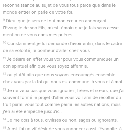
reconnaissance au sujet de vous tous parce que dans le
monde entier on parle de votre foi.
9
Dieu, que je sers de tout mon cœur en annonçant
l'Evangile de son Fils, m'est témoin que je fais sans cesse
mention de vous dans mes prières.
10
Constamment je lui demande d'avoir enfin, dans le cadre
de sa volonté, le bonheur d'aller chez vous.
11
Je désire en effet vous voir pour vous communiquer un
don spirituel afin que vous soyez affermis,
12
ou plutôt afin que nous soyons encouragés ensemble
chez vous par la foi qui nous est commune, à vous et à moi.
13
Je ne veux pas que vous ignoriez, frères et sœurs, que j'ai
souvent formé le projet d'aller vous voir afin de récolter du
fruit parmi vous tout comme parmi les autres nations, mais
j'en ai été empêché jusqu'ici.
14
Je me dois à tous, civilisés ou non, sages ou ignorants.
15
Ainsi j'ai un vif désir de vous annoncer aussi l'Evangile, à