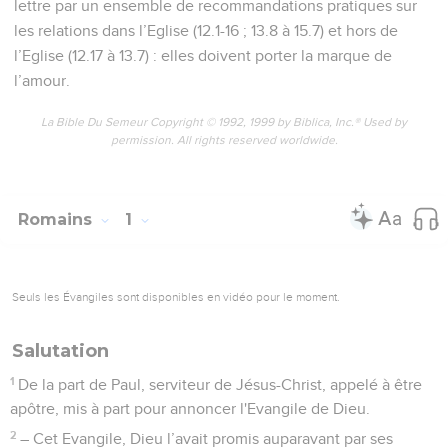
lettre par un ensemble de recommandations pratiques sur
les relations dans l’Eglise (12.1-16 ; 13.8 à 15.7) et hors de
l’Eglise (12.17 à 13.7) : elles doivent porter la marque de
l’amour.
La Bible Du Semeur Copyright © 1992, 1999 by Biblica, Inc.® Used by
permission. All rights reserved worldwide.
Romains
1
Seuls les Évangiles sont disponibles en vidéo pour le moment.
Salutation
1
De la part de Paul, serviteur de Jésus-Christ, appelé à être
apôtre, mis à part pour annoncer l'Evangile de Dieu.
2
– Cet Evangile, Dieu l’avait promis auparavant par ses