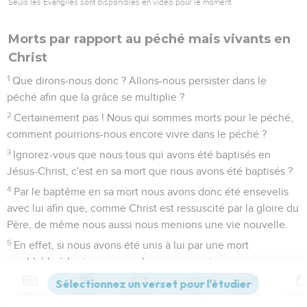
Seuls les Évangiles sont disponibles en vidéo pour le moment.
Morts par rapport au péché mais vivants en
Christ
1
Que dirons-nous donc ? Allons-nous persister dans le
péché afin que la grâce se multiplie ?
2
Certainement pas ! Nous qui sommes morts pour le péché,
comment pourrions-nous encore vivre dans le péché ?
3
Ignorez-vous que nous tous qui avons été baptisés en
Jésus-Christ, c'est en sa mort que nous avons été baptisés ?
4
Par le baptême en sa mort nous avons donc été ensevelis
avec lui afin que, comme Christ est ressuscité par la gloire du
Père, de même nous aussi nous menions une vie nouvelle.
5
En effet, si nous avons été unis à lui par une mort
semblable à la sienne, nous le serons aussi par une
résurrection semblable à la sienne.
Contenus
Versions
Commentaires
Strong
Dictionnaire
6
Nous savons que notre vieil homme a été crucifié avec lui