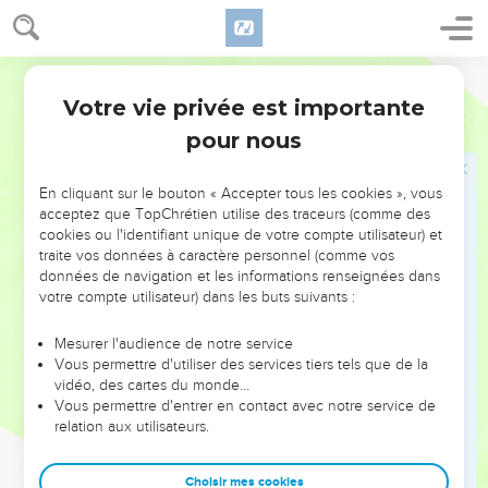
de l'Eternel à Silo, qui se trouvait au nord de Béthel, à l'est
de la route qui montait de Béthel à Sichem, et au sud de
Segond 21
Lebona.
Votre vie privée est importante
20
Alors ils donnèrent cet ordre aux Benjaminites : « Allez
Juges
21
vous placer en embuscade dans les vignes.
pour nous
21
Vous ferez le guet et, lorsque les filles de Silo sortiront
pour danser, vous sortirez des vignes, vous enlèverez
En cliquant sur le bouton « Accepter tous les cookies », vous
acceptez que TopChrétien utilise des traceurs (comme des
chacun une des filles de Silo pour faire d’elle votre femme,
cookies ou l'identifiant unique de votre compte utilisateur) et
et vous repartirez dans le pays de Benjamin.
traite vos données à caractère personnel (comme vos
22
Si leur père ou leurs frères viennent se plaindre auprès de
données de navigation et les informations renseignées dans
votre compte utilisateur) dans les buts suivants :
nous, nous leur dirons : ‘Accordez-les-nous, car nous n'avons
pas pris une femme pour chacun dans la guerre. Ce n'est pas
Mesurer l'audience de notre service
vous qui les leur avez données. Dans ce cas-là, vous seriez
Vous permettre d'utiliser des services tiers tels que de la
coupables.’ »
vidéo, des cartes du monde…
Vous permettre d'entrer en contact avec notre service de
23
C’est ce que firent les Benjaminites. Ils prirent le nombre
relation aux utilisateurs.
de femmes nécessaire parmi les danseuses qu'ils enlevèrent,
puis ils partirent et retournèrent dans leur héritage. Ils
Choisir mes cookies