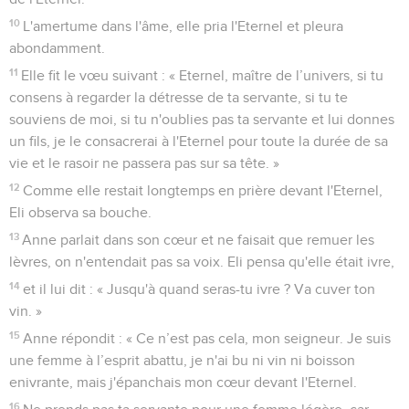
10
L'amertume dans l'âme, elle pria l'Eternel et pleura
abondamment.
11
Elle fit le vœu suivant : « Eternel, maître de l’univers, si tu
consens à regarder la détresse de ta servante, si tu te
souviens de moi, si tu n'oublies pas ta servante et lui donnes
un fils, je le consacrerai à l'Eternel pour toute la durée de sa
vie et le rasoir ne passera pas sur sa tête. »
12
Comme elle restait longtemps en prière devant l'Eternel,
Eli observa sa bouche.
13
Anne parlait dans son cœur et ne faisait que remuer les
lèvres, on n'entendait pas sa voix. Eli pensa qu'elle était ivre,
14
et il lui dit : « Jusqu'à quand seras-tu ivre ? Va cuver ton
vin. »
15
Anne répondit : « Ce n’est pas cela, mon seigneur. Je suis
une femme à l’esprit abattu, je n'ai bu ni vin ni boisson
enivrante, mais j'épanchais mon cœur devant l'Eternel.
16