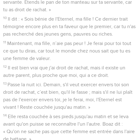
servante. Etends le pan de ton manteau sur ta servante, car
tu as droit de rachat. »
10
Il dit : « Sois bénie de l'Eternel, ma fille ! Ce dernier trait
témoigne encore plus en ta faveur que le premier, car tu n'as
pas recherché des jeunes gens, pauvres ou riches.
11
Maintenant, ma fille, n’aie pas peur ! Je ferai pour toi tout
ce que tu diras, car tout le monde chez nous sait que tu es
une femme de valeur.
12
Il est bien vrai que j'ai droit de rachat, mais il existe un
autre parent, plus proche que moi, qui a ce droit.
13
Passe la nuit ici. Demain, s'il veut exercer envers toi son
droit de rachat, c’est bien, qu'il le fasse ; mais s'il ne lui plaît
pas de l'exercer envers toi, je le ferai, moi, l'Eternel est
vivant ! Reste couchée jusqu'au matin. »
14
Elle resta couchée à ses pieds jusqu'au matin et se leva
avant qu'on puisse se reconnaître l'un l'autre. Boaz dit :
« Qu'on ne sache pas que cette femme est entrée dans l'aire
de battage. »