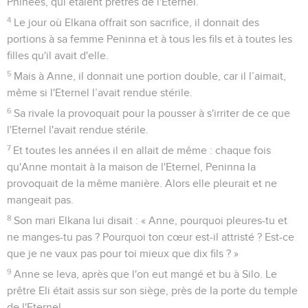
Phinées, qui étaient prêtres de l'Eternel.
4
Le jour où Elkana offrait son sacrifice, il donnait des
portions à sa femme Peninna et à tous les fils et à toutes les
filles qu'il avait d'elle.
5
Mais à Anne, il donnait une portion double, car il l’aimait,
même si l'Eternel l’avait rendue stérile.
6
Sa rivale la provoquait pour la pousser à s'irriter de ce que
l'Eternel l'avait rendue stérile.
7
Et toutes les années il en allait de même : chaque fois
qu'Anne montait à la maison de l'Eternel, Peninna la
provoquait de la même manière. Alors elle pleurait et ne
mangeait pas.
8
Son mari Elkana lui disait : « Anne, pourquoi pleures-tu et
ne manges-tu pas ? Pourquoi ton cœur est-il attristé ? Est-ce
que je ne vaux pas pour toi mieux que dix fils ? »
9
Anne se leva, après que l'on eut mangé et bu à Silo. Le
prêtre Eli était assis sur son siège, près de la porte du temple
de l'Eternel.