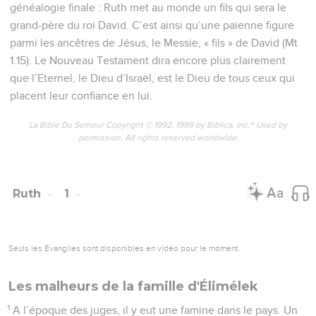
généalogie finale : Ruth met au monde un fils qui sera le
grand-père du roi David. C’est ainsi qu’une païenne figure
parmi les ancêtres de Jésus, le Messie, « fils » de David (Mt
1.15). Le Nouveau Testament dira encore plus clairement
que l’Eternel, le Dieu d’Israël, est le Dieu de tous ceux qui
placent leur confiance en lui.
La Bible Du Semeur Copyright © 1992, 1999 by Biblica, Inc.® Used by
permission. All rights reserved worldwide.
Ruth
1
Seuls les Évangiles sont disponibles en vidéo pour le moment.
Les malheurs de la famille d'Élimélek
1
A l’époque des juges, il y eut une famine dans le pays. Un