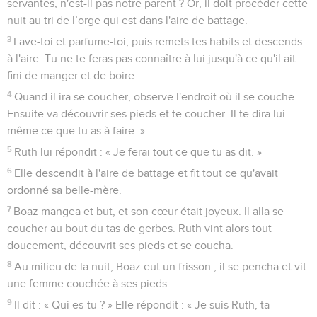
servantes, n'est-il pas notre parent ? Or, il doit procéder cette
nuit au tri de l’orge qui est dans l'aire de battage.
3
Lave-toi et parfume-toi, puis remets tes habits et descends
à l'aire. Tu ne te feras pas connaître à lui jusqu'à ce qu'il ait
fini de manger et de boire.
4
Quand il ira se coucher, observe l'endroit où il se couche.
Ensuite va découvrir ses pieds et te coucher. Il te dira lui-
même ce que tu as à faire. »
5
Ruth lui répondit : « Je ferai tout ce que tu as dit. »
6
Elle descendit à l'aire de battage et fit tout ce qu'avait
ordonné sa belle-mère.
7
Boaz mangea et but, et son cœur était joyeux. Il alla se
coucher au bout du tas de gerbes. Ruth vint alors tout
doucement, découvrit ses pieds et se coucha.
8
Au milieu de la nuit, Boaz eut un frisson ; il se pencha et vit
une femme couchée à ses pieds.
9
Il dit : « Qui es-tu ? » Elle répondit : « Je suis Ruth, ta