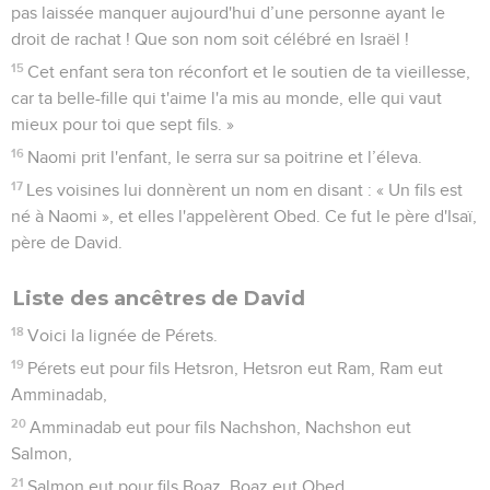
pas laissée manquer aujourd'hui d’une personne ayant le
droit de rachat ! Que son nom soit célébré en Israël !
15
Cet enfant sera ton réconfort et le soutien de ta vieillesse,
car ta belle-fille qui t'aime l'a mis au monde, elle qui vaut
mieux pour toi que sept fils. »
16
Naomi prit l'enfant, le serra sur sa poitrine et l’éleva.
17
Les voisines lui donnèrent un nom en disant : « Un fils est
né à Naomi », et elles l'appelèrent Obed. Ce fut le père d'Isaï,
père de David.
Liste des ancêtres de David
18
Voici la lignée de Pérets.
19
Pérets eut pour fils Hetsron, Hetsron eut Ram, Ram eut
Amminadab,
20
Amminadab eut pour fils Nachshon, Nachshon eut
Salmon,
21
Salmon eut pour fils Boaz, Boaz eut Obed,