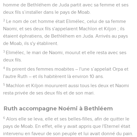
homme de Bethléhem de Juda partit avec sa femme et ses
deux fils s’installer dans le pays de Moab.
2
Le nom de cet homme était Elimélec, celui de sa femme
Naomi, et ses deux fils s'appelaient Machlon et Kiljon ; ils
étaient éphratiens, de Bethléhem en Juda. Arrivés au pays
de Moab, ils s'y établirent.
3
Elimélec, le mari de Naomi, mourut et elle resta avec ses
deux fils.
4
Ils prirent des femmes moabites – l'une s’appelait Orpa et
l'autre Ruth – et ils habitèrent là environ 10 ans.
5
Machlon et Kiljon moururent aussi tous les deux et Naomi
resta privée de ses deux fils et de son mari.
Ruth accompagne Noémi à Bethléem
6
Alors elle se leva, elle et ses belles-filles, afin de quitter le
pays de Moab. En effet, elle y avait appris que l'Eternel était
intervenu en faveur de son peuple et lui avait donné du pain.