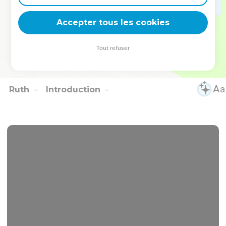
reconstruisirent leurs villes et y habitèrent.
24
A ce moment-là, les Israélites repartirent de là, chacun
Accepter tous les cookies
dans sa tribu et dans son clan. Ils retournèrent chacun dans
son héritage.
Tout refuser
25
A cette époque-là, il n'y avait pas de roi en Israël. Chacun
faisait ce qui lui semblait bon.
Ruth
Introduction