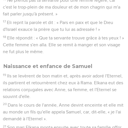
Ne prends pas ta servante pour une femme légère, car
c'est le trop-plein de ma douleur et de mon chagrin qui m'a
fait parler jusqu'à présent. »
17
Eli reprit la parole et dit : « Pars en paix et que le Dieu
d'Israël exauce la prière que tu lui as adressée ! »
18
Elle répondit : « Que ta servante trouve grâce à tes yeux ! »
Cette femme s'en alla. Elle se remit à manger et son visage
ne fut plus le même.
Naissance et enfance de Samuel
19
Ils se levèrent de bon matin et, après avoir adoré l'Eternel,
ils partirent et retournèrent chez eux à Rama. Elkana eut des
relations conjugales avec Anne, sa femme, et l'Eternel se
souvint d'elle.
20
Dans le cours de l'année, Anne devint enceinte et elle mit
au monde un fils qu'elle appela Samuel, car, dit-elle, « je l'ai
demandé à l'Eternel ».
21
Son mari Elkana monta ensuite avec toute sa famille offrir