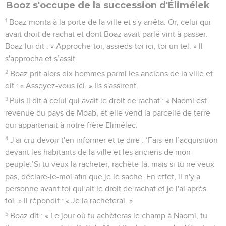
Booz s'occupe de la succession d'Élimélek
1
Boaz monta à la porte de la ville et s'y arrêta. Or, celui qui
avait droit de rachat et dont Boaz avait parlé vint à passer.
Boaz lui dit : « Approche-toi, assieds-toi ici, toi un tel. » Il
s'approcha et s’assit.
2
Boaz prit alors dix hommes parmi les anciens de la ville et
dit : « Asseyez-vous ici. » Ils s'assirent.
3
Puis il dit à celui qui avait le droit de rachat : « Naomi est
revenue du pays de Moab, et elle vend la parcelle de terre
qui appartenait à notre frère Elimélec.
4
J'ai cru devoir t'en informer et te dire : ‘Fais-en l’acquisition
devant les habitants de la ville et les anciens de mon
peuple.’Si tu veux la racheter, rachète-la, mais si tu ne veux
pas, déclare-le-moi afin que je le sache. En effet, il n'y a
personne avant toi qui ait le droit de rachat et je l'ai après
toi. » Il répondit : « Je la rachèterai. »
5
Boaz dit : « Le jour où tu achèteras le champ à Naomi, tu