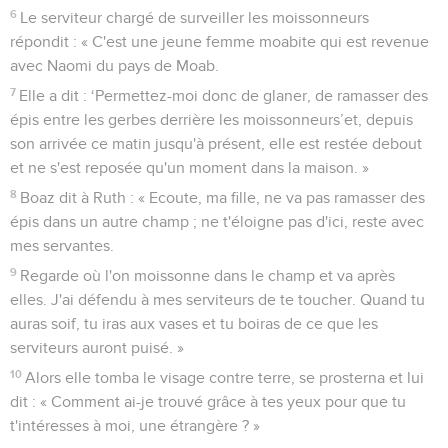
6
Le serviteur chargé de surveiller les moissonneurs
répondit : « C'est une jeune femme moabite qui est revenue
avec Naomi du pays de Moab.
7
Elle a dit : ‘Permettez-moi donc de glaner, de ramasser des
épis entre les gerbes derrière les moissonneurs’et, depuis
son arrivée ce matin jusqu'à présent, elle est restée debout
et ne s'est reposée qu'un moment dans la maison. »
8
Boaz dit à Ruth : « Ecoute, ma fille, ne va pas ramasser des
épis dans un autre champ ; ne t'éloigne pas d'ici, reste avec
mes servantes.
9
Regarde où l'on moissonne dans le champ et va après
elles. J'ai défendu à mes serviteurs de te toucher. Quand tu
auras soif, tu iras aux vases et tu boiras de ce que les
serviteurs auront puisé. »
10
Alors elle tomba le visage contre terre, se prosterna et lui
dit : « Comment ai-je trouvé grâce à tes yeux pour que tu
t'intéresses à moi, une étrangère ? »