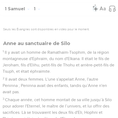
1 Samuel
1
Seuls les Évangiles sont disponibles en vidéo pour le moment.
Anne au sanctuaire de Silo
1
Il y avait un homme de Ramathaïm-Tsophim, de la région
montagneuse d'Ephraïm, du nom d'Elkana. Il était le fils de
Jeroham, fils d'Elihu, petit-fils de Thohu et arrière-petit-fils de
Tsuph, et était éphraïmite.
2
Il avait deux femmes. L'une s'appelait Anne, l'autre
Peninna ; Peninna avait des enfants, tandis qu’Anne n'en
avait pas.
3
Chaque année, cet homme montait de sa ville jusqu’à Silo
pour adorer l'Eternel, le maître de l’univers, et lui offrir des
sacrifices. Là se trouvaient les deux fils d'Eli, Hophni et