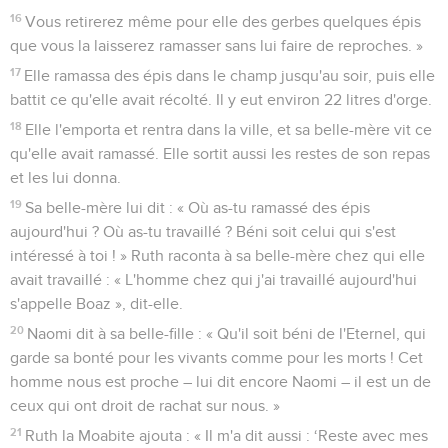
16
Vous retirerez même pour elle des gerbes quelques épis
que vous la laisserez ramasser sans lui faire de reproches. »
17
Elle ramassa des épis dans le champ jusqu'au soir, puis elle
battit ce qu'elle avait récolté. Il y eut environ 22 litres d'orge.
18
Elle l'emporta et rentra dans la ville, et sa belle-mère vit ce
qu'elle avait ramassé. Elle sortit aussi les restes de son repas
et les lui donna.
19
Sa belle-mère lui dit : « Où as-tu ramassé des épis
aujourd'hui ? Où as-tu travaillé ? Béni soit celui qui s'est
intéressé à toi ! » Ruth raconta à sa belle-mère chez qui elle
avait travaillé : « L'homme chez qui j'ai travaillé aujourd'hui
s'appelle Boaz », dit-elle.
20
Naomi dit à sa belle-fille : « Qu'il soit béni de l'Eternel, qui
garde sa bonté pour les vivants comme pour les morts ! Cet
homme nous est proche – lui dit encore Naomi – il est un de
ceux qui ont droit de rachat sur nous. »
21
Ruth la Moabite ajouta : « Il m'a dit aussi : ‘Reste avec mes