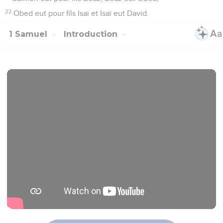
22
Obed eut pour fils Isaï et Isaï eut David.
1 Samuel
Introduction