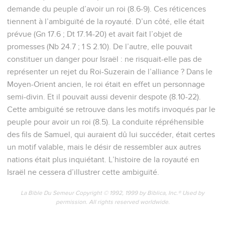
demande du peuple d’avoir un roi (8.6-9). Ces réticences
tiennent à l’ambiguïté de la royauté. D’un côté, elle était
prévue (Gn 17.6 ; Dt 17.14-20) et avait fait l’objet de
promesses (Nb 24.7 ; 1 S 2.10). De l’autre, elle pouvait
constituer un danger pour Israël : ne risquait-elle pas de
représenter un rejet du Roi-Suzerain de l’alliance ? Dans le
Moyen-Orient ancien, le roi était en effet un personnage
semi-divin. Et il pouvait aussi devenir despote (8.10-22).
Cette ambiguïté se retrouve dans les motifs invoqués par le
peuple pour avoir un roi (8.5). La conduite répréhensible
des fils de Samuel, qui auraient dû lui succéder, était certes
un motif valable, mais le désir de ressembler aux autres
nations était plus inquiétant. L’histoire de la royauté en
Israël ne cessera d’illustrer cette ambiguïté.
La Bible Du Semeur Copyright © 1992, 1999 by Biblica, Inc.® Used by
permission. All rights reserved worldwide.