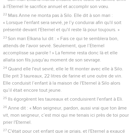
à l'Eternel le sacrifice annuel et accomplir son vœu.
22
Mais Anne ne monta pas à Silo. Elle dit à son mari :
« Lorsque l'enfant sera sevré, je l’y conduirai afin qu'il soit
présenté devant l'Eternel et qu'il reste là pour toujours. »
23
Son mari Elkana lui dit : « Fais ce qui te semblera bon,
attends de l'avoir sevré. Seulement, que l’Eternel
accomplisse sa parole ! » La femme resta donc là et elle
allaita son fils jusqu'au moment de son sevrage.
24
Quand elle l'eut sevré, elle le fit monter avec elle à Silo.
Elle prit 3 taureaux, 22 litres de farine et une outre de vin.
Elle conduisit l’enfant à la maison de l'Eternel à Silo alors
qu’il était encore tout jeune.
25
Ils égorgèrent les taureaux et conduisirent l'enfant à Eli.
26
Anne dit : « Mon seigneur, pardon, aussi vrai que ton âme
vit, mon seigneur, c’est moi qui me tenais ici près de toi pour
prier l'Eternel.
27
C'était pour cet enfant que je priais, et l'Eternel a exaucé