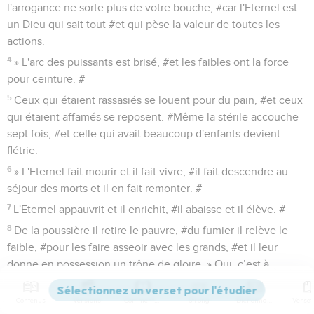
l'arrogance ne sorte plus de votre bouche, #car l'Eternel est
un Dieu qui sait tout #et qui pèse la valeur de toutes les
actions.
4
» L'arc des puissants est brisé, #et les faibles ont la force
pour ceinture. #
5
Ceux qui étaient rassasiés se louent pour du pain, #et ceux
qui étaient affamés se reposent. #Même la stérile accouche
sept fois, #et celle qui avait beaucoup d'enfants devient
flétrie.
6
» L'Eternel fait mourir et il fait vivre, #il fait descendre au
séjour des morts et il en fait remonter. #
7
L'Eternel appauvrit et il enrichit, #il abaisse et il élève. #
8
De la poussière il retire le pauvre, #du fumier il relève le
faible, #pour les faire asseoir avec les grands, #et il leur
donne en possession un trône de gloire. » Oui, c’est à
l'Eternel qu’appartiennent les fondements de la terre, #et
c'est sur eux qu'il a établi le monde. #
Contenus
Versions
Commentaires
Strong
Dictionnaire