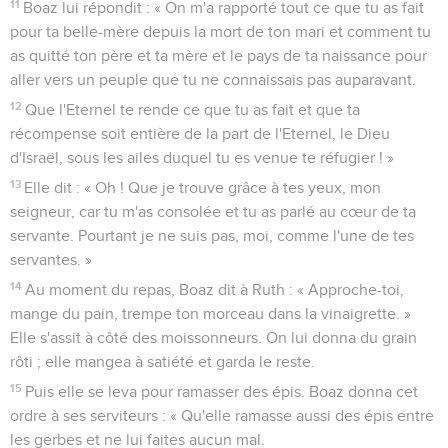
11
Boaz lui répondit : « On m'a rapporté tout ce que tu as fait
pour ta belle-mère depuis la mort de ton mari et comment tu
as quitté ton père et ta mère et le pays de ta naissance pour
aller vers un peuple que tu ne connaissais pas auparavant.
12
Que l'Eternel te rende ce que tu as fait et que ta
récompense soit entière de la part de l'Eternel, le Dieu
d'Israël, sous les ailes duquel tu es venue te réfugier ! »
13
Elle dit : « Oh ! Que je trouve grâce à tes yeux, mon
seigneur, car tu m'as consolée et tu as parlé au cœur de ta
servante. Pourtant je ne suis pas, moi, comme l'une de tes
servantes. »
14
Au moment du repas, Boaz dit à Ruth : « Approche-toi,
mange du pain, trempe ton morceau dans la vinaigrette. »
Elle s'assit à côté des moissonneurs. On lui donna du grain
rôti ; elle mangea à satiété et garda le reste.
15
Puis elle se leva pour ramasser des épis. Boaz donna cet
ordre à ses serviteurs : « Qu'elle ramasse aussi des épis entre
les gerbes et ne lui faites aucun mal.