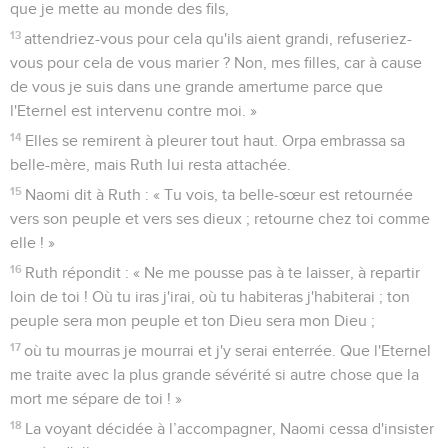
que je mette au monde des fils,
13
attendriez-vous pour cela qu'ils aient grandi, refuseriez-
vous pour cela de vous marier ? Non, mes filles, car à cause
de vous je suis dans une grande amertume parce que
l'Eternel est intervenu contre moi. »
14
Elles se remirent à pleurer tout haut. Orpa embrassa sa
belle-mère, mais Ruth lui resta attachée.
15
Naomi dit à Ruth : « Tu vois, ta belle-sœur est retournée
vers son peuple et vers ses dieux ; retourne chez toi comme
elle ! »
16
Ruth répondit : « Ne me pousse pas à te laisser, à repartir
loin de toi ! Où tu iras j'irai, où tu habiteras j'habiterai ; ton
peuple sera mon peuple et ton Dieu sera mon Dieu ;
17
où tu mourras je mourrai et j'y serai enterrée. Que l'Eternel
me traite avec la plus grande sévérité si autre chose que la
mort me sépare de toi ! »
18
La voyant décidée à l’accompagner, Naomi cessa d'insister