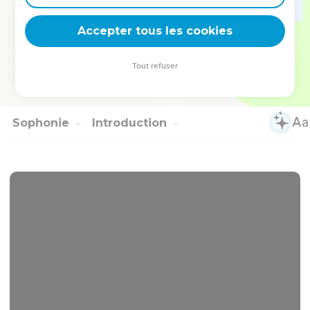
aura plus de bœufs dans les étables.
18
Mais moi, je veux me réjouir en l'Eternel, je veux être dans
Accepter tous les cookies
l’allégresse à cause du Dieu de mon salut.
19
L'Eternel, le Seigneur, est ma force : il rend mes pieds
Tout refuser
semblables à ceux des biches et il me fait marcher sur mes
hauteurs.
Sophonie
Introduction