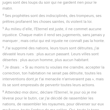
juges sont des loups du soir qui ne gardent rien pour le
matin.
4
Ses prophètes sont des indisciplinés, des trompeurs, ses
prêtres profanent les choses saintes, ils violent la loi.
5
Au milieu d’elle, l'Eternel est juste, il ne commet aucune
injustice. Chaque matin il rend ses jugements, sans jamais y
manquer ; mais celui qui est injuste ne connaît pas la honte.
6
J'ai supprimé des nations, leurs tours sont détruites, j'ai
dévasté leurs rues : plus aucun passant. Leurs villes sont
désertes : plus aucun homme, plus aucun habitant.
7
Je disais : « Si au moins tu voulais me craindre, accepter la
correction, ton habitation ne serait pas détruite, toutes les
interventions dont je t'ai menacée n'arriveraient pas », mais
ils se sont empressés de pervertir toutes leurs actions.
8
Attendez-moi donc, déclare l'Eternel, le jour où je me
lèverai pour le butin, car j'ai décidé de rassembler les
nations, de rassembler les royaumes, pour déverser sur eux
ma fureur, toute l'ardeur de ma colère. Oui, toute la terre