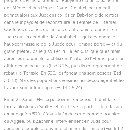
prophètes Esaïe et Jérémie, Babylone est prise par le roi
des Mèdes et des Perses, Cyrus. Celui-ci, par un édit,
permet alors aux Judéens exilés en Babylonie de rentrer
dans leur pays et de reconstruire le Temple de l’Eternel.
Quelques dizaines de milliers d’entre eux retournent en
Juda sous la conduite de Zorobabel — qui deviendra le
haut-commissaire de la Judée pour l’empire perse — et du
grand-prêtre Josué (Esd 1 et 2). Là, en 537, quelques mois
après leur retour, ils rétablissent l’autel de l’Eternel pour lui
offrir des holocaustes (Esd 3.1-5), puis ils entreprennent de
rebâtir le Temple. En 536, les fondations sont posées (Esd
3.6-13). Mais les populations voisines les découragent et les
travaux sont interrompus (Esd 4.1-5,24).
En 522, Darius I Hystaspe devient empereur. Il doit faire
face à plusieurs révoltes et n’achève la pacification de son
empire qu’en 520. C’est à la fin de cette période troublée
qu’Aggée, puis Zacharie, interviennent en Juda pour
appeler le peuple à rouvrir le chantier du Temple (Esd 5.1-2 ;