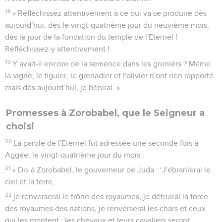
18
» Réfléchissez attentivement à ce qui va se produire dès
aujourd’hui, dès le vingt-quatrième jour du neuvième mois,
dès le jour de la fondation du temple de l'Eternel !
Réfléchissez-y attentivement !
19
Y avait-il encore de la semence dans les greniers ? Même
la vigne, le figuier, le grenadier et l'olivier n'ont rien rapporté,
mais dès aujourd’hui, je bénirai. »
Promesses à Zorobabel, que le Seigneur a
choisi
20
La parole de l'Eternel fut adressée une seconde fois à
Aggée, le vingt-quatrième jour du mois :
21
« Dis à Zorobabel, le gouverneur de Juda : ‘J'ébranlerai le
ciel et la terre,
22
je renverserai le trône des royaumes, je détruirai la force
des royaumes des nations, je renverserai les chars et ceux
qui les montent ; les chevaux et leurs cavaliers seront