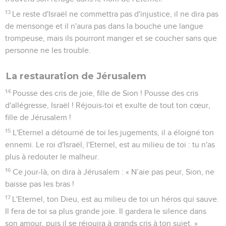
13
Le reste d'Israël ne commettra pas d'injustice, il ne dira pas
de mensonge et il n'aura pas dans la bouche une langue
trompeuse, mais ils pourront manger et se coucher sans que
personne ne les trouble.
La restauration de Jérusalem
14
Pousse des cris de joie, fille de Sion ! Pousse des cris
d'allégresse, Israël ! Réjouis-toi et exulte de tout ton cœur,
fille de Jérusalem !
15
L'Eternel a détourné de toi les jugements, il a éloigné ton
ennemi. Le roi d'Israël, l'Eternel, est au milieu de toi : tu n'as
plus à redouter le malheur.
16
Ce jour-là, on dira à Jérusalem : « N’aie pas peur, Sion, ne
baisse pas les bras !
17
L'Eternel, ton Dieu, est au milieu de toi un héros qui sauve.
Il fera de toi sa plus grande joie. Il gardera le silence dans
son amour, puis il se réjouira à grands cris à ton sujet. »