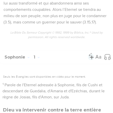
lui aussi transformé et qui abandonnera ainsi ses
comportements coupables. Alors l’Eternel se tiendra au
milieu de son peuple, non plus en juge pour le condamner
(3.5), mais comme un guerrier pour le sauver (3.15,17).
La Bible Du Semeur Copyright © 1992, 1999 by Biblica, Inc.® Used by
permission. All rights reserved worldwide.
Sophonie
1
Seuls les Évangiles sont disponibles en vidéo pour le moment.
1
Parole de l'Eternel adressée à Sophonie, fils de Cushi et
descendant de Guedalia, d'Amaria et d'Ezéchias, durant le
règne de Josias, fils d'Amon, sur Juda.
Dieu va intervenir contre la terre entière