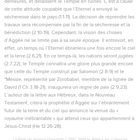
demeures, et délaissent le Temple en ruines. C’est à cause
de cette attitude coupable que l’Eternel a envoyé la
sécheresse dans le pays (1.1-11). La décision de reprendre les
travaux sera récompensée par la fin de la sécheresse et la
bénédiction (2.10-19). Cependant, la vision des choses
d’Aggée ne se limite pas à sa seule époque. Il entrevoit, en
effet, un temps où l’Eternel ébranlera une fois encore le ciel
et la terre (2.6,21). En ce temps-là, les nations seront jugées
(2.7,22), le Temple connaîtra une gloire plus grande encore
que celle du Temple construit par Salomon (2.8-9) et le
*Messie, représenté par Zorobabel, membre de la lignée de
David (1 Ch 3.18-21), inaugurera un règne de paix (2.9,23).
L’auteur de la lettre aux Hébreux, dans le Nouveau
Testament, citera la prophétie d’Aggée sur l’ébranlement
futur de la terre et du ciel qui annonce la venue du «
royaume inébranlable » qui attend ceux qui appartiennent à
Jésus-Christ (He 12.26-28).
La Bible Du Semeur Copyright © 1992, 1999 by Biblica, Inc.® Used by