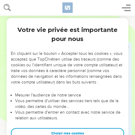
13
Tu sors pour délivrer ton peuple, pour délivrer celui que tu
as consacré par onction. Tu brises le faîte de la maison du
Segond 21
méchant, tu la détruis de fond en comble. – Pause.
Votre vie privée est importante
14
Tu transperces de leurs propres flèches la tête de ses
Habacuc
3
chefs qui se précipitaient comme une tempête pour nous
pour nous
disperser. Ils poussaient des cris de joie, comme s'ils
dévoraient déjà le malheureux dans leur repaire.
En cliquant sur le bouton « Accepter tous les cookies », vous
acceptez que TopChrétien utilise des traceurs (comme des
15
Avec tes chevaux tu parcours la mer, le bouillonnement
cookies ou l'identifiant unique de votre compte utilisateur) et
de grandes eaux.
traite vos données à caractère personnel (comme vos
16
J'ai entendu et je suis tout bouleversé. A cette voix, mes
données de navigation et les informations renseignées dans
votre compte utilisateur) dans les buts suivants :
lèvres tremblent, la pourriture vient dans mes os et mes
jambes tremblent. Sans bouger j’attends le jour de la
Mesurer l'audience de notre service
détresse, le jour où notre assaillant marchera contre le
Vous permettre d'utiliser des services tiers tels que de la
peuple.
vidéo, des cartes du monde…
Vous permettre d'entrer en contact avec notre service de
17
En effet, le figuier ne fleurira pas, la vigne ne produira rien,
relation aux utilisateurs.
le fruit de l'olivier manquera, les champs ne donneront pas
de nourriture ; les brebis disparaîtront du pâturage, et il n'y
Choisir mes cookies