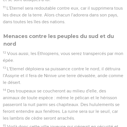
11
L'Eternel sera redoutable contre eux, car il supprimera tous
les dieux de la terre. Alors chacun l'adorera dans son pays,
dans toutes les îles des nations.
Menaces contre les peuples du sud et du
nord
12
Vous aussi, les Ethiopiens, vous serez transpercés par mon
épée.
13
L'Eternel déploiera sa puissance contre le nord, il détruira
l'Assyrie et il fera de Ninive une terre dévastée, aride comme
le désert.
14
Des troupeaux se coucheront au milieu d'elle, des
animaux de toute espèce : même le pélican et le hérisson
passeront la nuit parmi ses chapiteaux. Des hululements se
feront entendre aux fenêtres. La ruine sera sur le seuil, car
les lambris de cèdre seront arrachés.
15
Voilà donc cette ville joyeuse qui siégeait en sécurité et