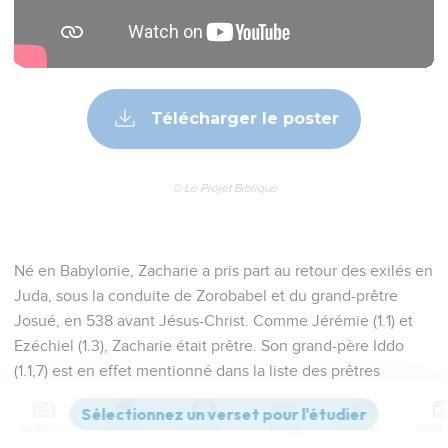
Télécharger le poster
© Le Projet Biblique
Né en Babylonie, Zacharie a pris part au retour des exilés en
Juda, sous la conduite de Zorobabel et du grand-prêtre
Josué, en 538 avant Jésus-Christ. Comme Jérémie (1.1) et
Ezéchiel (1.3), Zacharie était prêtre. Son grand-père Iddo
(1.1,7) est en effet mentionné dans la liste des prêtres
revenus d’exil (Ne 12.4). Lorsque Yoyaqim succédera à
Josué comme grand-prêtre, Zacharie succédera à Iddo
Contenus
Versions
Commentaires
Strong
Dictionnaire
comme prêtre et chef de sa famille (Ne 12.12-16), ce qui