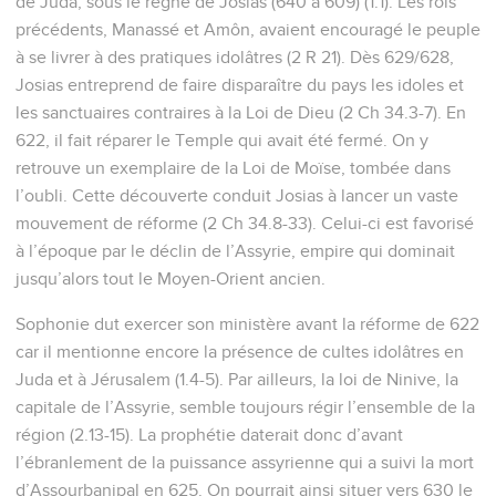
de Juda, sous le règne de Josias (640 à 609) (1.1). Les rois
précédents, Manassé et Amôn, avaient encouragé le peuple
à se livrer à des pratiques idolâtres (2 R 21). Dès 629/628,
Josias entreprend de faire disparaître du pays les idoles et
les sanctuaires contraires à la Loi de Dieu (2 Ch 34.3-7). En
622, il fait réparer le Temple qui avait été fermé. On y
retrouve un exemplaire de la Loi de Moïse, tombée dans
l’oubli. Cette découverte conduit Josias à lancer un vaste
mouvement de réforme (2 Ch 34.8-33). Celui-ci est favorisé
à l’époque par le déclin de l’Assyrie, empire qui dominait
jusqu’alors tout le Moyen-Orient ancien.
Sophonie dut exercer son ministère avant la réforme de 622
car il mentionne encore la présence de cultes idolâtres en
Juda et à Jérusalem (1.4-5). Par ailleurs, la loi de Ninive, la
capitale de l’Assyrie, semble toujours régir l’ensemble de la
région (2.13-15). La prophétie daterait donc d’avant
l’ébranlement de la puissance assyrienne qui a suivi la mort
d’Assourbanipal en 625. On pourrait ainsi situer vers 630 le