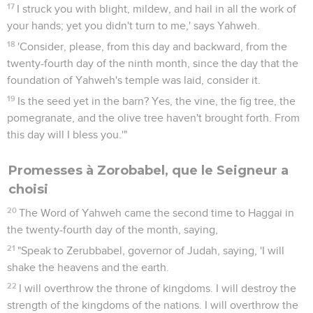
17
I struck you with blight, mildew, and hail in all the work of
your hands; yet you didn't turn to me,' says Yahweh.
18
'Consider, please, from this day and backward, from the
twenty-fourth day of the ninth month, since the day that the
foundation of Yahweh's temple was laid, consider it.
19
Is the seed yet in the barn? Yes, the vine, the fig tree, the
pomegranate, and the olive tree haven't brought forth. From
this day will I bless you.'"
Promesses à Zorobabel, que le Seigneur a
choisi
20
The Word of Yahweh came the second time to Haggai in
the twenty-fourth day of the month, saying,
21
"Speak to Zerubbabel, governor of Judah, saying, 'I will
shake the heavens and the earth.
22
I will overthrow the throne of kingdoms. I will destroy the
strength of the kingdoms of the nations. I will overthrow the