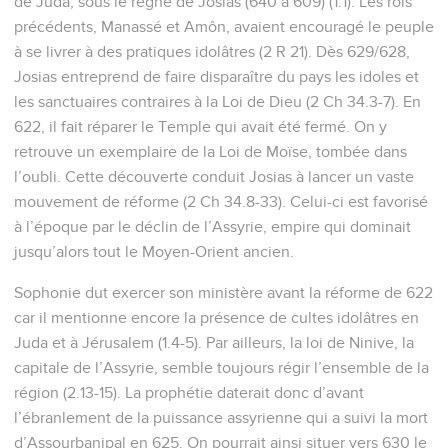
de Juda, sous le règne de Josias (640 à 609) (1.1). Les rois
précédents, Manassé et Amôn, avaient encouragé le peuple
à se livrer à des pratiques idolâtres (2 R 21). Dès 629/628,
Josias entreprend de faire disparaître du pays les idoles et
les sanctuaires contraires à la Loi de Dieu (2 Ch 34.3-7). En
622, il fait réparer le Temple qui avait été fermé. On y
retrouve un exemplaire de la Loi de Moïse, tombée dans
l’oubli. Cette découverte conduit Josias à lancer un vaste
mouvement de réforme (2 Ch 34.8-33). Celui-ci est favorisé
à l’époque par le déclin de l’Assyrie, empire qui dominait
jusqu’alors tout le Moyen-Orient ancien.
Sophonie dut exercer son ministère avant la réforme de 622
car il mentionne encore la présence de cultes idolâtres en
Juda et à Jérusalem (1.4-5). Par ailleurs, la loi de Ninive, la
capitale de l’Assyrie, semble toujours régir l’ensemble de la
région (2.13-15). La prophétie daterait donc d’avant
l’ébranlement de la puissance assyrienne qui a suivi la mort
d’Assourbanipal en 625. On pourrait ainsi situer vers 630 le