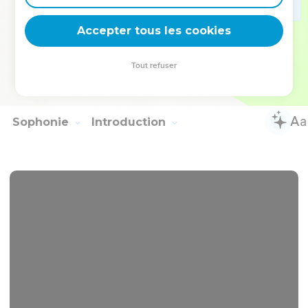
stalls:
18
yet I will rejoice in Yahweh. I will be joyful in the God of
Accepter tous les cookies
my salvation!
19
Yahweh, the Lord , is my strength. He makes my feet like
Tout refuser
deer's feet, and enables me to go in high places. For the
music director, on my stringed instruments.
Sophonie
Introduction