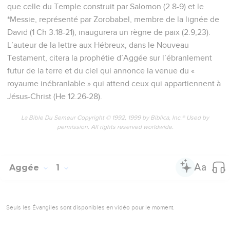
que celle du Temple construit par Salomon (2.8-9) et le
*Messie, représenté par Zorobabel, membre de la lignée de
David (1 Ch 3.18-21), inaugurera un règne de paix (2.9,23).
L’auteur de la lettre aux Hébreux, dans le Nouveau
Testament, citera la prophétie d’Aggée sur l’ébranlement
futur de la terre et du ciel qui annonce la venue du «
royaume inébranlable » qui attend ceux qui appartiennent à
Jésus-Christ (He 12.26-28).
La Bible Du Semeur Copyright © 1992, 1999 by Biblica, Inc.® Used by
permission. All rights reserved worldwide.
Aggée
1
Seuls les Évangiles sont disponibles en vidéo pour le moment.