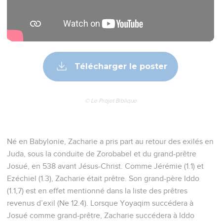
Télécharger le poster
© Le Projet Biblique
Né en Babylonie, Zacharie a pris part au retour des exilés en
Juda, sous la conduite de Zorobabel et du grand-prêtre
Josué, en 538 avant Jésus-Christ. Comme Jérémie (1.1) et
Ezéchiel (1.3), Zacharie était prêtre. Son grand-père Iddo
(1.1,7) est en effet mentionné dans la liste des prêtres
revenus d’exil (Ne 12.4). Lorsque Yoyaqim succédera à
Josué comme grand-prêtre, Zacharie succédera à Iddo