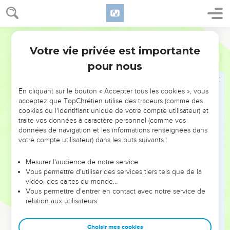
12
You marched through the land in wrath. You threshed the
nations in anger.
13
World English Bible
You went forth for the salvation of your people, for the
salvation of your anointed. You crushed the head of the land
Votre vie privée est importante
Habacuc
3
of wickedness. You stripped them head to foot. Selah.
pour nous
14
You pierced the heads of his warriors with their own
spears. They came as a whirlwind to scatter me, gloating as if
En cliquant sur le bouton « Accepter tous les cookies », vous
to devour the wretched in secret.
acceptez que TopChrétien utilise des traceurs (comme des
cookies ou l'identifiant unique de votre compte utilisateur) et
15
You trampled the sea with your horses, churning mighty
traite vos données à caractère personnel (comme vos
waters.
données de navigation et les informations renseignées dans
votre compte utilisateur) dans les buts suivants :
16
I heard, and my body trembled. My lips quivered at the
voice. Rottenness enters into my bones, and I tremble in my
Mesurer l'audience de notre service
place, because I must wait quietly for the day of trouble, for
Vous permettre d'utiliser des services tiers tels que de la
the coming up of the people who invade us.
vidéo, des cartes du monde…
Vous permettre d'entrer en contact avec notre service de
17
For though the fig tree doesn't flourish, nor fruit be in the
relation aux utilisateurs.
vines; the labor of the olive fails, the fields yield no food; the
flocks are cut off from the fold, and there is no herd in the
Choisir mes cookies