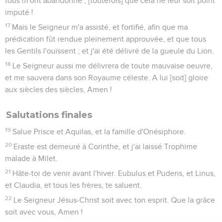
tous m'ont abandonné ; [toutefois] que cela ne leur soit point
imputé !
17
Mais le Seigneur m'a assisté, et fortifié, afin que ma
prédication fût rendue pleinement approuvée, et que tous
les Gentils l'ouïssent ; et j'ai été délivré de la gueule du Lion.
18
Le Seigneur aussi me délivrera de toute mauvaise oeuvre,
et me sauvera dans son Royaume céleste. A lui [soit] gloire
aux siècles des siècles, Amen !
Salutations finales
19
Salue Prisce et Aquilas, et la famille d'Onésiphore.
20
Eraste est demeuré à Corinthe, et j'ai laissé Trophime
malade à Milet.
21
Hâte-toi de venir avant l'hiver. Eubulus et Pudens, et Linus,
et Claudia, et tous les frères, te saluent.
22
Le Seigneur Jésus-Christ soit avec ton esprit. Que la grâce
soit avec vous, Amen !