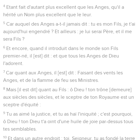
4
Etant fait d'autant plus excellent que les Anges, qu'il a
hérité un Nom plus excellent que le leur.
5
Car auquel des Anges a-t-il jamais dit : tu es mon Fils, je t'ai
aujourd'hui engendré ? Et ailleurs : je lui serai Père, et il me
sera Fils ?
6
Et encore, quand il introduit dans le monde son Fils
premier-né, il [est] dit : et que tous les Anges de Dieu
l'adorent.
7
Car quant aux Anges, il [est] dit : Faisant des vents les
Anges, et de la flamme de feu ses Ministres.
8
Mais [il est dit] quant au Fils : ô Dieu ! ton trône [demeure]
aux siècles des siècles, et le sceptre de ton Royaume est un
sceptre d'équité :
9
Tu as aimé la justice, et tu as haï l'iniquité ; c'est pourquoi,
ô Dieu ! ton Dieu t'a oint d'une huile de joie par-dessus tous
tes semblables.
10
Et dans un autre endroit : toi, Seigneur, tu as fondé la terre