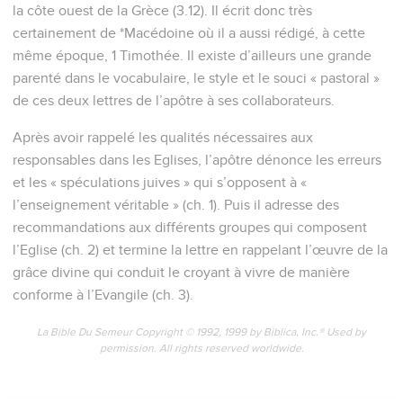
la côte ouest de la Grèce (3.12). Il écrit donc très
certainement de *Macédoine où il a aussi rédigé, à cette
même époque, 1 Timothée. Il existe d’ailleurs une grande
parenté dans le vocabulaire, le style et le souci « pastoral »
de ces deux lettres de l’apôtre à ses collaborateurs.
Après avoir rappelé les qualités nécessaires aux
responsables dans les Eglises, l’apôtre dénonce les erreurs
et les « spéculations juives » qui s’opposent à «
l’enseignement véritable » (ch. 1). Puis il adresse des
recommandations aux différents groupes qui composent
l’Eglise (ch. 2) et termine la lettre en rappelant l’œuvre de la
grâce divine qui conduit le croyant à vivre de manière
conforme à l’Evangile (ch. 3).
La Bible Du Semeur Copyright © 1992, 1999 by Biblica, Inc.® Used by
permission. All rights reserved worldwide.