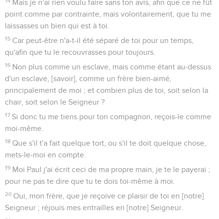
14
Mais je n'ai rien voulu faire sans ton avis, afin que ce ne fût
point comme par contrainte, mais volontairement, que tu me
laissasses un bien qui est à toi.
15
Car peut-être n'a-t-il été séparé de toi pour un temps,
qu'afin que tu le recouvrasses pour toujours.
16
Non plus comme un esclave, mais comme étant au-dessus
d'un esclave, [savoir], comme un frère bien-aimé,
principalement de moi ; et combien plus de toi, soit selon la
chair, soit selon le Seigneur ?
17
Si donc tu me tiens pour ton compagnon, reçois-le comme
moi-même.
18
Que s'il t'a fait quelque tort, ou s'il te doit quelque chose,
mets-le-moi en compte.
19
Moi Paul j'ai écrit ceci de ma propre main, je te le payerai ;
pour ne pas te dire que tu te dois toi-même à moi.
20
Oui, mon frère, que je reçoive ce plaisir de toi en [notre]
Seigneur ; réjouis mes entrailles en [notre] Seigneur.