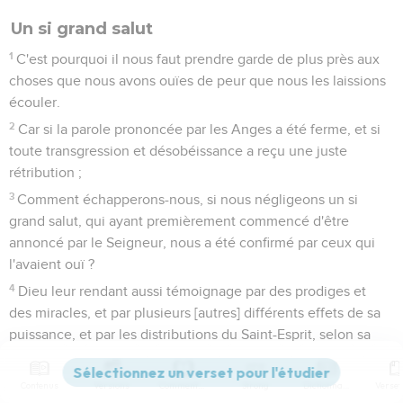
Un si grand salut
1
C'est pourquoi il nous faut prendre garde de plus près aux
choses que nous avons ouïes de peur que nous les laissions
écouler.
2
Car si la parole prononcée par les Anges a été ferme, et si
toute transgression et désobéissance a reçu une juste
rétribution ;
3
Comment échapperons-nous, si nous négligeons un si
grand salut, qui ayant premièrement commencé d'être
annoncé par le Seigneur, nous a été confirmé par ceux qui
l'avaient ouï ?
4
Dieu leur rendant aussi témoignage par des prodiges et
des miracles, et par plusieurs [autres] différents effets de sa
puissance, et par les distributions du Saint-Esprit, selon sa
volonté.
Contenus
Versions
Commentaires
Strong
Dictionnaire
Celui qui conduit les hommes au salut