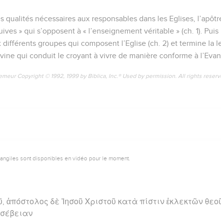
es qualités nécessaires aux responsables dans les Eglises, l’apôt
juives » qui s’opposent à « l’enseignement véritable » (ch. 1). Puis
ifférents groupes qui composent l’Eglise (ch. 2) et termine la l
vine qui conduit le croyant à vivre de manière conforme à l’Evang
emeur Copyright © 1992, 1999 by Biblica, Inc.® Used by permission. All rights reser
vangiles sont disponibles en vidéo pour le moment.
, ἀπόστολος δὲ Ἰησοῦ Χριστοῦ κατὰ πίστιν ἐκλεκτῶν θεο
ὐσέβειαν