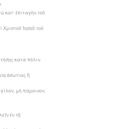
ν
γὼ κατ’ ἐπιταγὴν τοῦ
ὶ Χριστοῦ Ἰησοῦ τοῦ
στήσῃς κατὰ πόλιν
ρίᾳ ἀσωτίας ἢ
ργίλον, μὴ πάροινον,
εῖν ἐν τῇ