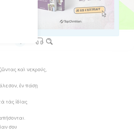
os Bible Software - sblgnt.com
ζῶντας καὶ νεκρούς,
κάλεσον, ἐν πάσῃ
τὰ τὰς ἰδίας
ραπήσονται.
ίαν σου