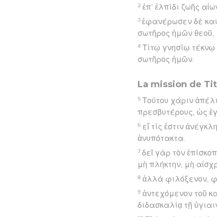
2
ἐπ’ ἐλπίδι ζωῆς αἰ
3
ἐφανέρωσεν δὲ καιρ
σωτῆρος ἡμῶν θεοῦ,
4
Τίτῳ γνησίῳ τέκνῳ 
σωτῆρος ἡμῶν.
La mission de Ti
5
Τούτου χάριν ἀπέλι
πρεσβυτέρους, ὡς ἐγ
6
εἴ τίς ἐστιν ἀνέγκλ
ἀνυπότακτα.
7
δεῖ γὰρ τὸν ἐπίσκο
μὴ πλήκτην, μὴ αἰσχ
8
ἀλλὰ φιλόξενον, φι
9
ἀντεχόμενον τοῦ κα
διδασκαλίᾳ τῇ ὑγιαι