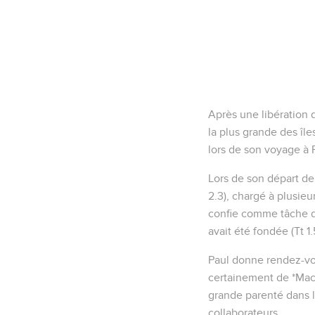
Après une libération 
la plus grande des îl
lors de son voyage à 
Lors de son départ de l
2.3), chargé à plusieur
confie comme tâche de 
avait été fondée (Tt 1.
Paul donne rendez-vous
certainement de *Macé
grande parenté dans le
collaborateurs.