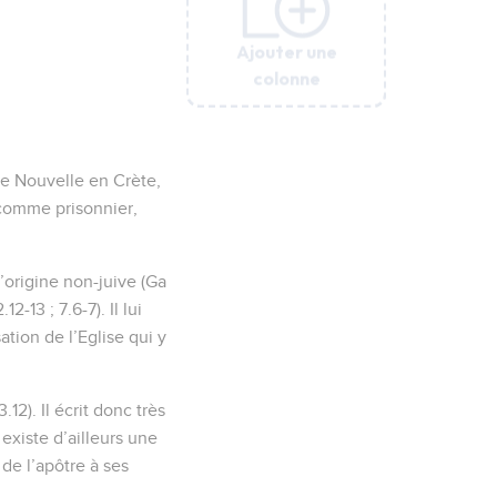
Ajouter une
Ajouter une
Ajouter une
Ajouter une
Ajouter une
Ajouter une
colonne
colonne
colonne
colonne
colonne
colonne
ne Nouvelle en Crète,
 comme prisonnier,
d’origine non-juive (Ga
-13 ; 7.6-7). Il lui
ation de l’Eglise qui y
12). Il écrit donc très
existe d’ailleurs une
 de l’apôtre à ses