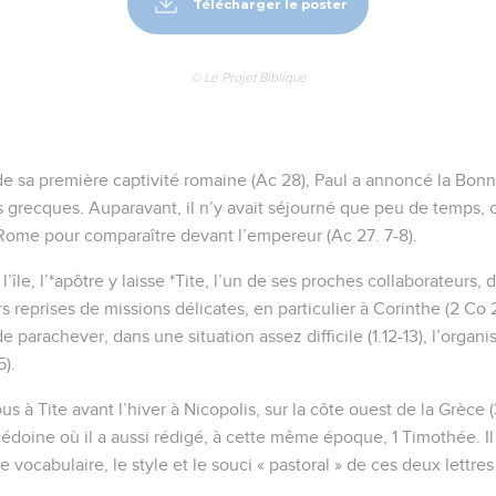
Télécharger le poster
© Le Projet Biblique
de sa première captivité romaine (Ac 28), Paul a annoncé la Bon
es grecques. Auparavant, il n’y avait séjourné que peu de temps,
Rome pour comparaître devant l’empereur (Ac 27. 7-8).
’île, l’*apôtre y laisse *Tite, l’un de ses proches collaborateurs, 
s reprises de missions délicates, en particulier à Corinthe (2 Co 2.12
parachever, dans une situation assez difficile (1.12-13), l’organis
5).
 à Tite avant l’hiver à Nicopolis, sur la côte ouest de la Grèce (3.
doine où il a aussi rédigé, à cette même époque, 1 Timothée. Il 
 vocabulaire, le style et le souci « pastoral » de ces deux lettres