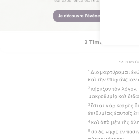
17
ἵνα ἄρτιος ᾖ ὁ τοῦ
Hébreu : © Westminster Lening
2 Timothée
4
Seuls les É
1
Διαμαρτύρομαι ἐνώπ
καὶ τὴν ἐπιφάνειαν 
2
κήρυξον τὸν λόγον,
μακροθυμίᾳ καὶ διδα
3
ἔσται γὰρ καιρὸς ὅ
ἐπιθυμίας ἑαυτοῖς ἐ
4
καὶ ἀπὸ μὲν τῆς ἀλ
5
σὺ δὲ νῆφε ἐν πᾶσι