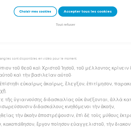
 θεοῦ ἄνθρωπος, πρὸς πᾶν ἔργον ἀγαθὸν ἐξηρτισμένος.
Accepter tous les cookies
Choisir mes cookies
rad Codex - tanach.us --- Grec : © 2010 by the Society of Biblical Literature and Log
Tout refuser
vangiles sont disponibles en vidéo pour le moment.
ιον τοῦ θεοῦ καὶ Χριστοῦ Ἰησοῦ, τοῦ μέλλοντος κρίνειν 
αὐτοῦ καὶ τὴν βασιλείαν αὐτοῦ·
 ἐπίστηθι εὐκαίρως ἀκαίρως, ἔλεγξον, ἐπιτίμησον, παρα
χῇ.
τε τῆς ὑγιαινούσης διδασκαλίας οὐκ ἀνέξονται, ἀλλὰ κα
πισωρεύσουσιν διδασκάλους κνηθόμενοι τὴν ἀκοήν,
ηθείας τὴν ἀκοὴν ἀποστρέψουσιν, ἐπὶ δὲ τοὺς μύθους ἐκτ
ν, κακοπάθησον, ἔργον ποίησον εὐαγγελιστοῦ, τὴν διακον