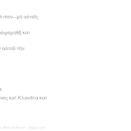
έλιπον—μὴ αὐτοῖς
ηροφορηθῇ καὶ
ν αὐτοῦ τὴν
α.
νος καὶ Κλαυδία καὶ
os Bible Software - sblgnt.com