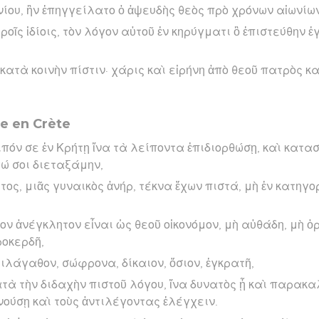
ωνίου, ἣν ἐπηγγείλατο ὁ ἀψευδὴς θεὸς πρὸ χρόνων αἰωνίω
οῖς ἰδίοις, τὸν λόγον αὐτοῦ ἐν κηρύγματι ὃ ἐπιστεύθην ἐ
κατὰ κοινὴν πίστιν· χάρις καὶ εἰρήνη ἀπὸ θεοῦ πατρὸς κα
te en Crète
πόν σε ἐν Κρήτῃ ἵνα τὰ λείποντα ἐπιδιορθώσῃ, καὶ κατα
ώ σοι διεταξάμην,
ητος, μιᾶς γυναικὸς ἀνήρ, τέκνα ἔχων πιστά, μὴ ἐν κατηγο
πον ἀνέγκλητον εἶναι ὡς θεοῦ οἰκονόμον, μὴ αὐθάδη, μὴ ὀ
ροκερδῆ,
λάγαθον, σώφρονα, δίκαιον, ὅσιον, ἐγκρατῆ,
τὰ τὴν διδαχὴν πιστοῦ λόγου, ἵνα δυνατὸς ᾖ καὶ παρακαλ
νούσῃ καὶ τοὺς ἀντιλέγοντας ἐλέγχειν.