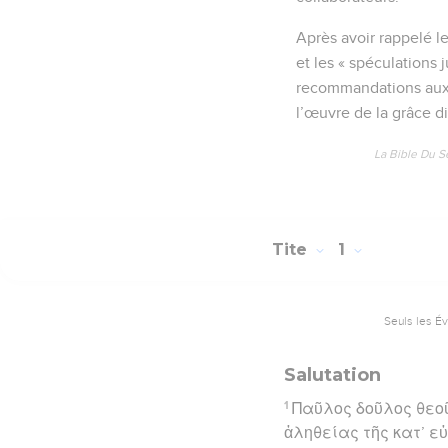
Après avoir rappelé l
et les « spéculations 
recommandations aux d
l’œuvre de la grâce di
La Bible Du S
Tite
1
Seuls les É
Salutation
1
Παῦλος δοῦλος θεοῦ
ἀληθείας τῆς κατ’ ε