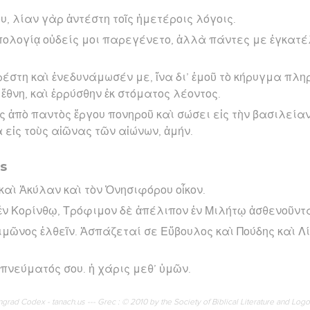
υ, λίαν γὰρ ἀντέστη τοῖς ἡμετέροις λόγοις.
πολογίᾳ οὐδείς μοι παρεγένετο, ἀλλὰ πάντες με ἐγκατ
αρέστη καὶ ἐνεδυνάμωσέν με, ἵνα δι’ ἐμοῦ τὸ κήρυγμα πλ
ἔθνη, καὶ ἐρρύσθην ἐκ στόματος λέοντος.
ος ἀπὸ παντὸς ἔργου πονηροῦ καὶ σώσει εἰς τὴν βασιλεία
α εἰς τοὺς αἰῶνας τῶν αἰώνων, ἀμήν.
es
αὶ Ἀκύλαν καὶ τὸν Ὀνησιφόρου οἶκον.
ἐν Κορίνθῳ, Τρόφιμον δὲ ἀπέλιπον ἐν Μιλήτῳ ἀσθενοῦντ
μῶνος ἐλθεῖν. Ἀσπάζεταί σε Εὔβουλος καὶ Πούδης καὶ Λί
 πνεύματός σου. ἡ χάρις μεθ’ ὑμῶν.
rad Codex - tanach.us --- Grec : © 2010 by the Society of Biblical Literature and Log