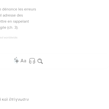
re dénonce les erreurs
 il adresse des
ettre en rappelant
ile (ch. 3).
ved worldwide.
ῦ καὶ ἐπίγνωσιν