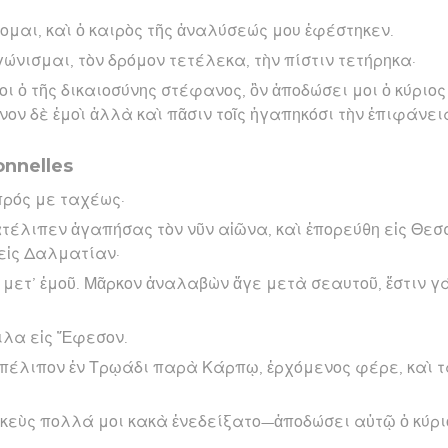
ομαι, καὶ ὁ καιρὸς τῆς ἀναλύσεώς μου ἐφέστηκεν.
ώνισμαι, τὸν δρόμον τετέλεκα, τὴν πίστιν τετήρηκα·
ι ὁ τῆς δικαιοσύνης στέφανος, ὃν ἀποδώσει μοι ὁ κύριος 
όνον δὲ ἐμοὶ ἀλλὰ καὶ πᾶσιν τοῖς ἠγαπηκόσι τὴν ἐπιφάνει
nnelles
πρός με ταχέως·
τέλιπεν ἀγαπήσας τὸν νῦν αἰῶνα, καὶ ἐπορεύθη εἰς Θεσ
 εἰς Δαλματίαν·
 μετ’ ἐμοῦ. Μᾶρκον ἀναλαβὼν ἄγε μετὰ σεαυτοῦ, ἔστιν γ
ιλα εἰς Ἔφεσον.
ἀπέλιπον ἐν Τρῳάδι παρὰ Κάρπῳ, ἐρχόμενος φέρε, καὶ τ
κεὺς πολλά μοι κακὰ ἐνεδείξατο—ἀποδώσει αὐτῷ ὁ κύρι