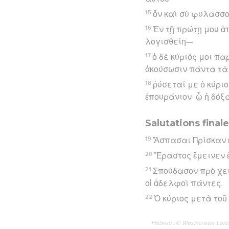
15
ὃν καὶ σὺ φυλάσσο
16
Ἐν τῇ πρώτῃ μου ἀ
λογισθείη—
17
ὁ δὲ κύριός μοι π
ἀκούσωσιν πάντα τὰ 
18
ῥύσεταί με ὁ κύρι
ἐπουράνιον· ᾧ ἡ δόξ
Salutations final
19
Ἄσπασαι Πρίσκαν κ
20
Ἔραστος ἔμεινεν 
21
Σπούδασον πρὸ χει
οἱ ἀδελφοὶ πάντες.
22
Ὁ κύριος μετὰ τοῦ
Hébreu : © Westminster Lening