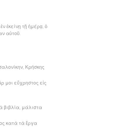
ἐν ἐκείνῃ τῇ ἡμέρᾳ, ὁ
αν αὐτοῦ.
σαλονίκην, Κρήσκης
άρ μοι εὔχρηστος εἰς
ὰ βιβλία, μάλιστα
ος κατὰ τὰ ἔργα