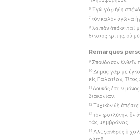
πληροφόρησον.
6
Ἐγὼ γὰρ ἤδη σπένδ
7
τὸν καλὸν ἀγῶνα ἠγ
8
λοιπὸν ἀπόκειταί μο
δίκαιος κριτής, οὐ μ
Remarques perso
9
Σπούδασον ἐλθεῖν 
10
Δημᾶς γάρ με ἐγκα
εἰς Γαλατίαν, Τίτος
11
Λουκᾶς ἐστιν μόνος
διακονίαν,
12
Τυχικὸν δὲ ἀπέστε
13
τὸν φαιλόνην, ὃν 
τὰς μεμβράνας.
14
Ἀλέξανδρος ὁ χαλ
αὐτοῦ—