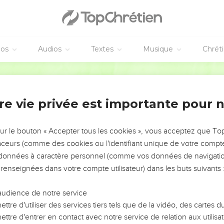
νοι τὸν νοῦν, ἀδόκιμοι περὶ τὴν πίστιν.
ν ἐπὶ πλεῖον, ἡ γὰρ ἄνοια αὐτῶν ἔκδηλος ἔσται πᾶσιν, ὡς 
éos
Audios
Textes
Musique
Chrét
mmandations
Hébreu / Grec - Texte original
άς μου τῇ διδασκαλίᾳ, τῇ ἀγωγῇ, τῇ προθέσει, τῇ πίστει
re vie privée est importante pour 
 παθήμασιν, οἷά μοι ἐγένετο ἐν Ἀντιοχείᾳ, ἐν Ἰκονίῳ, ἐν Λύ
καὶ ἐκ πάντων με ἐρρύσατο ὁ κύριος.
θέλοντες ζῆν εὐσεβῶς ἐν Χριστῷ Ἰησοῦ διωχθήσονται·
sur le bouton « Accepter tous les cookies », vous acceptez que T
traceurs (comme des cookies ou l'identifiant unique de votre compte 
οι καὶ γόητες προκόψουσιν ἐπὶ τὸ χεῖρον, πλανῶντες κα
s données à caractère personnel (comme vos données de navigatio
ἔμαθες καὶ ἐπιστώθης, εἰδὼς παρὰ τίνων ἔμαθες,
 renseignées dans votre compte utilisateur) dans les buts suivants 
υς ἱερὰ γράμματα οἶδας, τὰ δυνάμενά σε σοφίσαι εἰς σ
audience de notre service
ευστος καὶ ὠφέλιμος πρὸς διδασκαλίαν, πρὸς ἐλεγμόν,
ttre d'utiliser des services tiers tels que de la vidéo, des cartes
ν δικαιοσύνῃ,
ttre d'entrer en contact avec notre service de relation aux utilisat