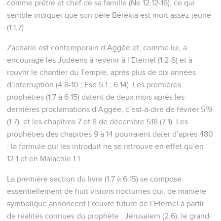
comme prêtre et chef de sa famille (Ne 12.12-16), ce qui
semble indiquer que son père Bérékia est mort assez jeune
(1.1,7).
Zacharie est contemporain d’Aggée et, comme lui, a
encouragé les Judéens à revenir à l’Eternel (1.2-6) et à
rouvrir le chantier du Temple, après plus de dix années
d’interruption (4.8-10 ; Esd 5.1 ; 6.14). Les premières
prophéties (1.7 à 6.15) datent de deux mois après les
dernières proclamations d’Aggée, c’est-à-dire de février 519
(1.7), et les chapitres 7 et 8 de décembre 518 (7.1). Les
prophéties des chapitres 9 à 14 pourraient dater d’après 480
: la formule qui les introduit ne se retrouve en effet qu’en
12.1 et en Malachie 1.1.
La première section du livre (1.7 à 6.15) se compose
essentiellement de huit visions nocturnes qui, de manière
symbolique annoncent l’œuvre future de l’Eternel à partir
de réalités connues du prophète : Jérusalem (2.6), le grand-