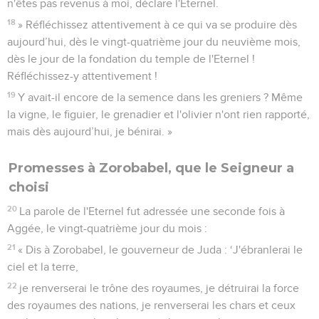
n'êtes pas revenus à moi, déclare l'Eternel.
18
» Réfléchissez attentivement à ce qui va se produire dès
aujourd’hui, dès le vingt-quatrième jour du neuvième mois,
dès le jour de la fondation du temple de l'Eternel !
Réfléchissez-y attentivement !
19
Y avait-il encore de la semence dans les greniers ? Même
la vigne, le figuier, le grenadier et l'olivier n'ont rien rapporté,
mais dès aujourd’hui, je bénirai. »
Promesses à Zorobabel, que le Seigneur a
choisi
20
La parole de l'Eternel fut adressée une seconde fois à
Aggée, le vingt-quatrième jour du mois :
21
« Dis à Zorobabel, le gouverneur de Juda : ‘J'ébranlerai le
ciel et la terre,
22
je renverserai le trône des royaumes, je détruirai la force
des royaumes des nations, je renverserai les chars et ceux