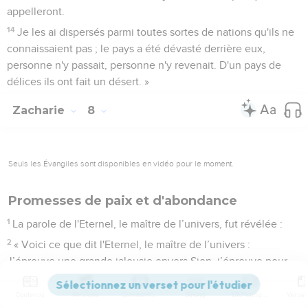
appelleront.
14
Je les ai dispersés parmi toutes sortes de nations qu'ils ne
connaissaient pas ; le pays a été dévasté derrière eux,
personne n'y passait, personne n'y revenait. D'un pays de
délices ils ont fait un désert. »
Zacharie
8
Seuls les Évangiles sont disponibles en vidéo pour le moment.
Promesses de paix et d'abondance
1
La parole de l'Eternel, le maître de l’univers, fut révélée :
2
« Voici ce que dit l'Eternel, le maître de l’univers :
J’éprouve une grande jalousie envers Sion, j’éprouve pour
elle une grande colère.
Contenus
Versions
Commentaires
Strong
Dictionnaire
3
» Voici ce que dit l'Eternel : Je retourne à Sion, et je veux