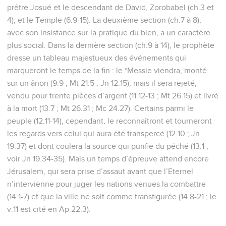
prêtre Josué et le descendant de David, Zorobabel (ch.3 et
4), et le Temple (6.9-15). La deuxième section (ch.7 à 8),
avec son insistance sur la pratique du bien, a un caractère
plus social. Dans la dernière section (ch.9 à 14), le prophète
dresse un tableau majestueux des événements qui
marqueront le temps de la fin : le *Messie viendra, monté
sur un ânon (9.9 ; Mt 21.5 ; Jn 12.15), mais il sera rejeté,
vendu pour trente pièces d’argent (11.12-13 ; Mt 26.15) et livré
à la mort (13.7 ; Mt 26.31 ; Mc 24.27). Certains parmi le
peuple (12.11-14), cependant, le reconnaîtront et tourneront
les regards vers celui qui aura été transpercé (12.10 ; Jn
19.37) et dont coulera la source qui purifie du péché (13.1 ;
voir Jn 19.34-35). Mais un temps d’épreuve attend encore
Jérusalem, qui sera prise d’assaut avant que l’Eternel
n’intervienne pour juger les nations venues la combattre
(14.1-7) et que la ville ne soit comme transfigurée (14.8-21 ; le
v.11 est cité en Ap 22.3).