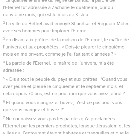
La quatrième année du règne de Darius, la parole de
l'Eternel fut adressée à Zacharie le quatrième jour du
neuvième mois, qui est le mois de Kisleu.
2
La ville de Béthel avait envoyé Sharetser et Réguem-Mélec
avec ses hommes pour implorer l'Eternel
3
en disant aux prêtres de la maison de l'Eternel, le maître de
l’univers, et aux prophètes : « Dois-je pleurer le cinquième
mois en me privant, comme je l'ai fait tant d'années ? »
4
La parole de l'Eternel, le maître de l’univers, m’a été
adressée :
5
« Dis à tout le peuple du pays et aux prêtres : ‘Quand vous
avez jeûné et pleuré le cinquième et le septième mois, et
cela depuis 70 ans, est-ce pour moi que vous avez jeûné ?
6
Et quand vous mangez et buvez, n'est-ce pas pour vous
que vous mangez et buvez ?’
7
Ne connaissez-vous pas les paroles qu'a proclamées
l'Eternel par les premiers prophètes, lorsque Jérusalem et les
villes qui l’entourent étaient habitées et tranquilles et que le