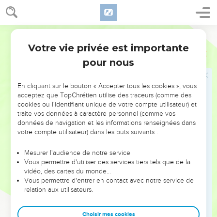
maison qui est détruite, tandis que vous vous empressez
chacun pour votre maison.
Segond 21
10
Voilà pourquoi le ciel a retenu la rosée, et la terre ses
Votre vie privée est importante
produits.
Aggée
1
pour nous
11
J'ai appelé la sécheresse sur le pays, sur les montagnes,
sur le blé, sur le vin nouveau, sur l'huile, sur les produits du
sol, sur les hommes et sur les bêtes, sur tout le travail de vos
En cliquant sur le bouton « Accepter tous les cookies », vous
acceptez que TopChrétien utilise des traceurs (comme des
mains. »
cookies ou l'identifiant unique de votre compte utilisateur) et
12
Zorobabel, fils de Shealthiel, le grand-prêtre Josué, fils de
traite vos données à caractère personnel (comme vos
Jotsadak, et tout le reste du peuple écoutèrent la voix de
données de navigation et les informations renseignées dans
votre compte utilisateur) dans les buts suivants :
l'Eternel, leur Dieu, et les paroles du prophète Aggée,
conformément à la mission que l'Eternel, leur Dieu, lui avait
Mesurer l'audience de notre service
confiée. Et le peuple fut saisi de crainte devant l'Eternel.
Vous permettre d'utiliser des services tiers tels que de la
13
vidéo, des cartes du monde…
Aggée, le messager de l'Eternel, dit au peuple d'après
Vous permettre d'entrer en contact avec notre service de
l'ordre de l'Eternel : « Je suis moi-même avec vous, déclare
relation aux utilisateurs.
l'Eternel. »
14
L'Eternel réveilla l'esprit du gouverneur de Juda
Choisir mes cookies