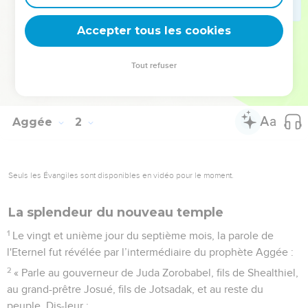
Zorobabel, fils de Shealthiel, l'esprit du grand-prêtre Josué,
fils de Jotsadak, et l'esprit de tout le reste du peuple. Ils
Accepter tous les cookies
vinrent et ils se mirent à l'œuvre dans la maison de l'Eternel,
le maître de l’univers, leur Dieu,
Tout refuser
15
le vingt-quatrième jour du sixième mois, la deuxième
année du règne de Darius.
Aggée
2
Seuls les Évangiles sont disponibles en vidéo pour le moment.
La splendeur du nouveau temple
1
Le vingt et unième jour du septième mois, la parole de
l'Eternel fut révélée par l’intermédiaire du prophète Aggée :
2
« Parle au gouverneur de Juda Zorobabel, fils de Shealthiel,
au grand-prêtre Josué, fils de Jotsadak, et au reste du
peuple. Dis-leur :