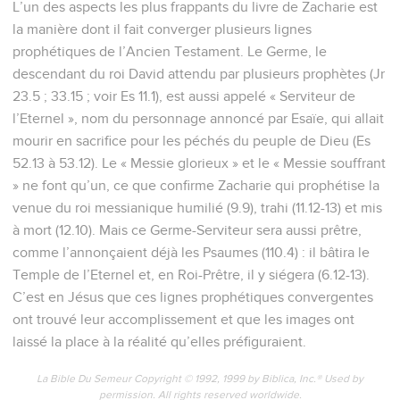
L’un des aspects les plus frappants du livre de Zacharie est
la manière dont il fait converger plusieurs lignes
prophétiques de l’Ancien Testament. Le Germe, le
descendant du roi David attendu par plusieurs prophètes (Jr
23.5 ; 33.15 ; voir Es 11.1), est aussi appelé « Serviteur de
l’Eternel », nom du personnage annoncé par Esaïe, qui allait
mourir en sacrifice pour les péchés du peuple de Dieu (Es
52.13 à 53.12). Le « Messie glorieux » et le « Messie souffrant
» ne font qu’un, ce que confirme Zacharie qui prophétise la
venue du roi messianique humilié (9.9), trahi (11.12-13) et mis
à mort (12.10). Mais ce Germe-Serviteur sera aussi prêtre,
comme l’annonçaient déjà les Psaumes (110.4) : il bâtira le
Temple de l’Eternel et, en Roi-Prêtre, il y siégera (6.12-13).
C’est en Jésus que ces lignes prophétiques convergentes
ont trouvé leur accomplissement et que les images ont
laissé la place à la réalité qu’elles préfiguraient.
La Bible Du Semeur Copyright © 1992, 1999 by Biblica, Inc.® Used by
permission. All rights reserved worldwide.