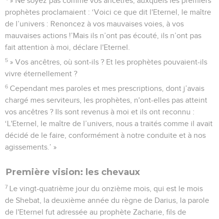
» Ne soyez pas comme vos ancêtres, auxquels les premiers
prophètes proclamaient : ‘Voici ce que dit l'Eternel, le maître
de l’univers : Renoncez à vos mauvaises voies, à vos
mauvaises actions !’Mais ils n’ont pas écouté, ils n’ont pas
fait attention à moi, déclare l'Eternel.
5
» Vos ancêtres, où sont-ils ? Et les prophètes pouvaient-ils
vivre éternellement ?
6
Cependant mes paroles et mes prescriptions, dont j’avais
chargé mes serviteurs, les prophètes, n'ont-elles pas atteint
vos ancêtres ? Ils sont revenus à moi et ils ont reconnu :
‘L'Eternel, le maître de l’univers, nous a traités comme il avait
décidé de le faire, conformément à notre conduite et à nos
agissements.’ »
Première vision: les chevaux
7
Le vingt-quatrième jour du onzième mois, qui est le mois
de Shebat, la deuxième année du règne de Darius, la parole
de l'Eternel fut adressée au prophète Zacharie, fils de