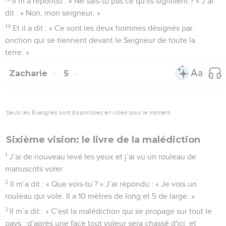
Il m’a répondu : « Ne sais-tu pas ce qu'ils signifient ? » J’ai
dit : « Non, mon seigneur. »
14
Et il a dit : « Ce sont les deux hommes désignés par
onction qui se tiennent devant le Seigneur de toute la
terre. »
Zacharie
5
Seuls les Évangiles sont disponibles en vidéo pour le moment.
Sixième vision: le livre de la malédiction
1
J’ai de nouveau levé les yeux et j’ai vu un rouleau de
manuscrits voler.
2
Il m’a dit : « Que vois-tu ? » J’ai répondu : « Je vois un
rouleau qui vole. Il a 10 mètres de long et 5 de large. »
3
Il m’a dit : « C'est la malédiction qui se propage sur tout le
pays ; d’après une face tout voleur sera chassé d'ici, et