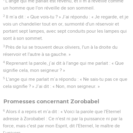
L'ange qui me parlait est revenu, et il m’a réveillé comme
un homme que l'on réveille de son sommeil.
2
Il m’a dit : « Que vois-tu ? » J’ai répondu : « Je regarde, et je
vois un chandelier tout en or, surmonté d'un réservoir et
portant sept lampes, avec sept conduits pour les lampes qui
sont à son sommet.
3
Près de lui se trouvent deux oliviers, l'un à la droite du
réservoir et l'autre à sa gauche. »
4
Reprenant la parole, j’ai dit à l'ange qui me parlait : « Que
signifie cela, mon seigneur ? »
5
L'ange qui me parlait m’a répondu : « Ne sais-tu pas ce que
cela signifie ? » J’ai dit : « Non, mon seigneur. »
Promesses concernant Zorobabel
6
Alors il a repris et m’a dit : « Voici la parole que l'Eternel
adresse à Zorobabel : Ce n'est ni par la puissance ni par la
force, mais c'est par mon Esprit, dit l'Eternel, le maître de
l’univers.