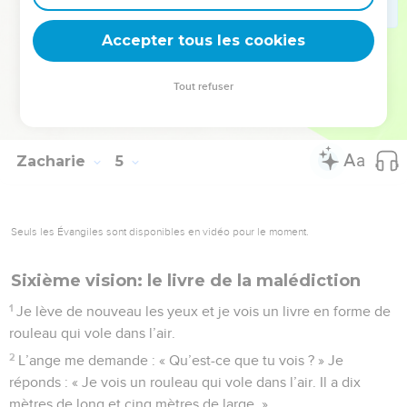
14
Alors il m’explique : « Ce sont les deux hommes consacrés
Accepter tous les cookies
avec de l’huile au service du Seigneur de toute la terre. »
© Société biblique française – Bibli’O, 2000, avec autorisation. Pour vous procurer
Tout refuser
une Bible imprimée, rendez-vous sur www.editionsbiblio.fr
Zacharie
5
Seuls les Évangiles sont disponibles en vidéo pour le moment.
Sixième vision: le livre de la malédiction
1
Je lève de nouveau les yeux et je vois un livre en forme de
rouleau qui vole dans l’air.
2
L’ange me demande : « Qu’est-ce que tu vois ? » Je
réponds : « Je vois un rouleau qui vole dans l’air. Il a dix
mètres de long et cinq mètres de large. »