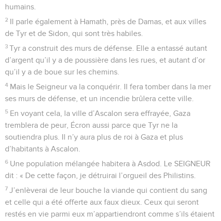
humains.
2
Il parle également à Hamath, près de Damas, et aux villes
de Tyr et de Sidon, qui sont très habiles.
3
Tyr a construit des murs de défense. Elle a entassé autant
d’argent qu’il y a de poussière dans les rues, et autant d’or
qu’il y a de boue sur les chemins.
4
Mais le Seigneur va la conquérir. Il fera tomber dans la mer
ses murs de défense, et un incendie brûlera cette ville.
5
En voyant cela, la ville d’Ascalon sera effrayée, Gaza
tremblera de peur, Écron aussi parce que Tyr ne la
soutiendra plus. Il n’y aura plus de roi à Gaza et plus
d’habitants à Ascalon.
6
Une population mélangée habitera à Asdod. Le SEIGNEUR
dit : « De cette façon, je détruirai l’orgueil des Philistins.
7
J’enlèverai de leur bouche la viande qui contient du sang
et celle qui a été offerte aux faux dieux. Ceux qui seront
restés en vie parmi eux m’appartiendront comme s’ils étaient