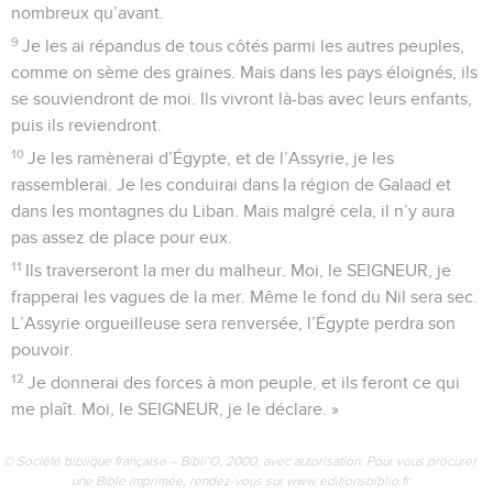
nombreux qu’avant.
9
Je les ai répandus de tous côtés parmi les autres peuples,
comme on sème des graines. Mais dans les pays éloignés, ils
se souviendront de moi. Ils vivront là-bas avec leurs enfants,
puis ils reviendront.
10
Je les ramènerai d’Égypte, et de l’Assyrie, je les
rassemblerai. Je les conduirai dans la région de Galaad et
dans les montagnes du Liban. Mais malgré cela, il n’y aura
pas assez de place pour eux.
11
Ils traverseront la mer du malheur. Moi, le SEIGNEUR, je
frapperai les vagues de la mer. Même le fond du Nil sera sec.
L’Assyrie orgueilleuse sera renversée, l’Égypte perdra son
pouvoir.
12
Je donnerai des forces à mon peuple, et ils feront ce qui
me plaît. Moi, le SEIGNEUR, je le déclare. »
© Société biblique française – Bibli’O, 2000, avec autorisation. Pour vous procurer
une Bible imprimée, rendez-vous sur www.editionsbiblio.fr