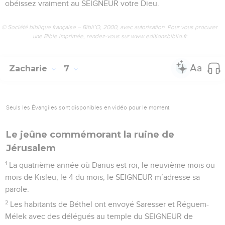
obéissez vraiment au SEIGNEUR votre Dieu.
© Société biblique française – Bibli’O, 2000, avec autorisation. Pour vous procurer
une Bible imprimée, rendez-vous sur www.editionsbiblio.fr
Zacharie
7
Seuls les Évangiles sont disponibles en vidéo pour le moment.
Le jeûne commémorant la ruine de
Jérusalem
1
La quatrième année où Darius est roi, le neuvième mois ou
mois de Kisleu, le 4 du mois, le SEIGNEUR m’adresse sa
parole.
2
Les habitants de Béthel ont envoyé Saresser et Réguem-
Mélek avec des délégués au temple du SEIGNEUR de