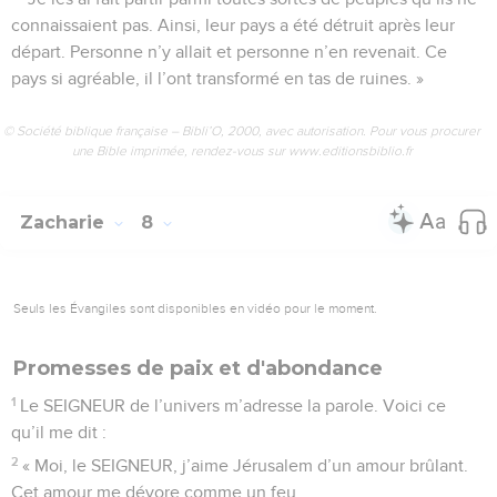
connaissaient pas. Ainsi, leur pays a été détruit après leur
départ. Personne n’y allait et personne n’en revenait. Ce
pays si agréable, il l’ont transformé en tas de ruines. »
© Société biblique française – Bibli’O, 2000, avec autorisation. Pour vous procurer
une Bible imprimée, rendez-vous sur www.editionsbiblio.fr
Zacharie
8
Seuls les Évangiles sont disponibles en vidéo pour le moment.
Promesses de paix et d'abondance
1
Le SEIGNEUR de l’univers m’adresse la parole. Voici ce
qu’il me dit :
2
« Moi, le SEIGNEUR, j’aime Jérusalem d’un amour brûlant.
Cet amour me dévore comme un feu.