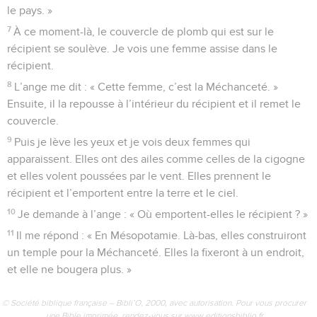
le pays. »
7
À ce moment-là, le couvercle de plomb qui est sur le
récipient se soulève. Je vois une femme assise dans le
récipient.
8
L’ange me dit : « Cette femme, c’est la Méchanceté. »
Ensuite, il la repousse à l’intérieur du récipient et il remet le
couvercle.
9
Puis je lève les yeux et je vois deux femmes qui
apparaissent. Elles ont des ailes comme celles de la cigogne
et elles volent poussées par le vent. Elles prennent le
récipient et l’emportent entre la terre et le ciel.
10
Je demande à l’ange : « Où emportent-elles le récipient ? »
11
Il me répond : « En Mésopotamie. Là-bas, elles construiront
un temple pour la Méchanceté. Elles la fixeront à un endroit,
et elle ne bougera plus. »
© Société biblique française – Bibli’O, 2000, avec autorisation. Pour vous procurer
une Bible imprimée, rendez-vous sur www.editionsbiblio.fr