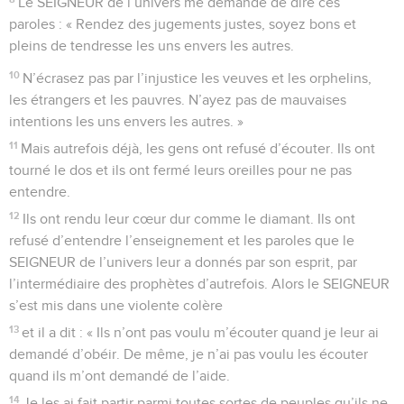
Le SEIGNEUR de l’univers me demande de dire ces
paroles : « Rendez des jugements justes, soyez bons et
pleins de tendresse les uns envers les autres.
10
N’écrasez pas par l’injustice les veuves et les orphelins,
les étrangers et les pauvres. N’ayez pas de mauvaises
intentions les uns envers les autres. »
11
Mais autrefois déjà, les gens ont refusé d’écouter. Ils ont
tourné le dos et ils ont fermé leurs oreilles pour ne pas
entendre.
12
Ils ont rendu leur cœur dur comme le diamant. Ils ont
refusé d’entendre l’enseignement et les paroles que le
SEIGNEUR de l’univers leur a donnés par son esprit, par
l’intermédiaire des prophètes d’autrefois. Alors le SEIGNEUR
s’est mis dans une violente colère
13
et il a dit : « Ils n’ont pas voulu m’écouter quand je leur ai
demandé d’obéir. De même, je n’ai pas voulu les écouter
quand ils m’ont demandé de l’aide.
14
Je les ai fait partir parmi toutes sortes de peuples qu’ils ne