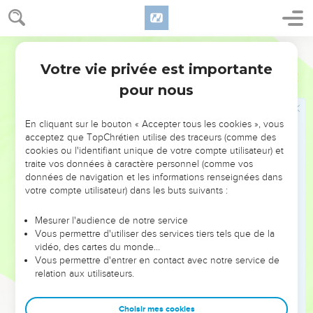
obstacle ? Zorobabel la changera en plaine. Il en sortira la
pierre principale du temple. Et les gens crieront : “Bravo !
Parole de Vie
Bravo pour elle !” »
Votre vie privée est importante
8
Le SEIGNEUR me donne cet autre message :
Zacharie
4
pour nous
9
« Zorobabel a posé les fondations du temple. C’est lui aussi
qui le finira. » Quand cela arrivera, vous saurez que c’est le
SEIGNEUR de l’univers qui m’a envoyé vers vous.
En cliquant sur le bouton « Accepter tous les cookies », vous
acceptez que TopChrétien utilise des traceurs (comme des
10
Il ne faut pas mépriser les petits efforts du début. Il faut
cookies ou l'identifiant unique de votre compte utilisateur) et
plutôt se réjouir en voyant Zorobabel commencer à
traite vos données à caractère personnel (comme vos
données de navigation et les informations renseignées dans
reconstruire le temple.
votre compte utilisateur) dans les buts suivants :
11
Je lui demande encore : « Et les deux oliviers, à droite et à
gauche du porte-lampes, qu’est-ce qu’ils représentent ? »
Mesurer l'audience de notre service
Vous permettre d'utiliser des services tiers tels que de la
12
Je lui demande aussi : « Et les deux branches d’olivier qui
vidéo, des cartes du monde…
laissent couler l’huile dorée par les deux tuyaux en or,
Vous permettre d'entrer en contact avec notre service de
qu’est-ce qu’elles représentent ? »
relation aux utilisateurs.
13
Il me répond : « Tu ne sais donc pas cela ? » Je lui
réponds : « Non, mon seigneur. »
Choisir mes cookies