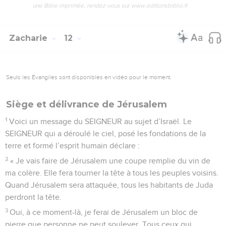
une Bible imprimée, rendez-vous sur www.editionsbiblio.fr
Zacharie
12
Seuls les Évangiles sont disponibles en vidéo pour le moment.
Siège et délivrance de Jérusalem
1
Voici un message du SEIGNEUR au sujet d’Israël. Le
SEIGNEUR qui a déroulé le ciel, posé les fondations de la
terre et formé l’esprit humain déclare :
2
« Je vais faire de Jérusalem une coupe remplie du vin de
ma colère. Elle fera tourner la tête à tous les peuples voisins.
Quand Jérusalem sera attaquée, tous les habitants de Juda
perdront la tête.
3
Oui, à ce moment-là, je ferai de Jérusalem un bloc de
pierre que personne ne peut soulever. Tous ceux qui