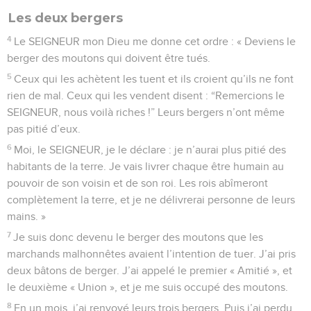
Les deux bergers
4
Le SEIGNEUR mon Dieu me donne cet ordre : « Deviens le
berger des moutons qui doivent être tués.
5
Ceux qui les achètent les tuent et ils croient qu’ils ne font
rien de mal. Ceux qui les vendent disent : “Remercions le
SEIGNEUR, nous voilà riches !” Leurs bergers n’ont même
pas pitié d’eux.
6
Moi, le SEIGNEUR, je le déclare : je n’aurai plus pitié des
habitants de la terre. Je vais livrer chaque être humain au
pouvoir de son voisin et de son roi. Les rois abîmeront
complètement la terre, et je ne délivrerai personne de leurs
mains. »
7
Je suis donc devenu le berger des moutons que les
marchands malhonnêtes avaient l’intention de tuer. J’ai pris
deux bâtons de berger. J’ai appelé le premier « Amitié », et
le deuxième « Union », et je me suis occupé des moutons.
8
En un mois, j’ai renvoyé leurs trois bergers. Puis j’ai perdu