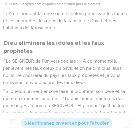
Seuls les Évangiles sont disponibles en vidéo pour le moment.
1
« À ce moment-là, une source coulera pour laver les fautes
et les impuretés des gens de la famille de David et des
habitants de Jérusalem. »
Dieu éliminera les idoles et les faux
prophètes
2
Le SEIGNEUR de l’univers déclare : « À ce moment-là,
j’enlèverai les faux dieux du pays, et on ne dira plus leurs
noms. Je chasserai du pays les faux prophètes et je vous
enlèverai l’envie d’adorer les faux dieux.
3
Si quelqu’un veut encore faire le prophète, son père et sa
mère eux-mêmes lui diront : “Tu dois mourir, car tu dis des
mensonges au nom du SEIGNEUR.” Et pendant qu’il parlera
faussement de ma part, son père et sa mère le feront mourir.
4
À ce moment-là, les prophètes auront honte de faire les
Contenus
Versions
Commentaires
Strong
Dictionnaire
prophètes et de raconter ce qu’ils voient. Ils n’oseront plus