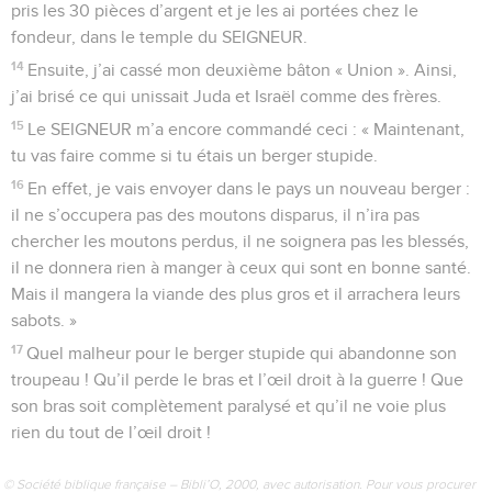
pris les 30 pièces d’argent et je les ai portées chez le
fondeur, dans le temple du SEIGNEUR.
14
Ensuite, j’ai cassé mon deuxième bâton « Union ». Ainsi,
j’ai brisé ce qui unissait Juda et Israël comme des frères.
15
Le SEIGNEUR m’a encore commandé ceci : « Maintenant,
tu vas faire comme si tu étais un berger stupide.
16
En effet, je vais envoyer dans le pays un nouveau berger :
il ne s’occupera pas des moutons disparus, il n’ira pas
chercher les moutons perdus, il ne soignera pas les blessés,
il ne donnera rien à manger à ceux qui sont en bonne santé.
Mais il mangera la viande des plus gros et il arrachera leurs
sabots. »
17
Quel malheur pour le berger stupide qui abandonne son
troupeau ! Qu’il perde le bras et l’œil droit à la guerre ! Que
son bras soit complètement paralysé et qu’il ne voie plus
rien du tout de l’œil droit !
© Société biblique française – Bibli’O, 2000, avec autorisation. Pour vous procurer