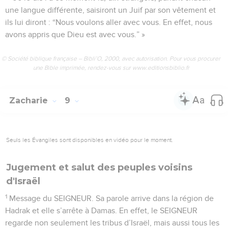
une langue différente, saisiront un Juif par son vêtement et
ils lui diront : “Nous voulons aller avec vous. En effet, nous
avons appris que Dieu est avec vous.” »
© Société biblique française – Bibli’O, 2000, avec autorisation. Pour vous procurer
une Bible imprimée, rendez-vous sur www.editionsbiblio.fr
Zacharie
9
Seuls les Évangiles sont disponibles en vidéo pour le moment.
Jugement et salut des peuples voisins
d'Israël
1
Message du SEIGNEUR. Sa parole arrive dans la région de
Hadrak et elle s’arrête à Damas. En effet, le SEIGNEUR
regarde non seulement les tribus d’Israël, mais aussi tous les