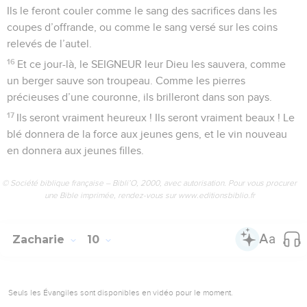
Ils le feront couler comme le sang des sacrifices dans les
coupes d’offrande, ou comme le sang versé sur les coins
relevés de l’autel.
16
Et ce jour-là, le SEIGNEUR leur Dieu les sauvera, comme
un berger sauve son troupeau. Comme les pierres
précieuses d’une couronne, ils brilleront dans son pays.
17
Ils seront vraiment heureux ! Ils seront vraiment beaux ! Le
blé donnera de la force aux jeunes gens, et le vin nouveau
en donnera aux jeunes filles.
© Société biblique française – Bibli’O, 2000, avec autorisation. Pour vous procurer
une Bible imprimée, rendez-vous sur www.editionsbiblio.fr
Zacharie
10
Seuls les Évangiles sont disponibles en vidéo pour le moment.