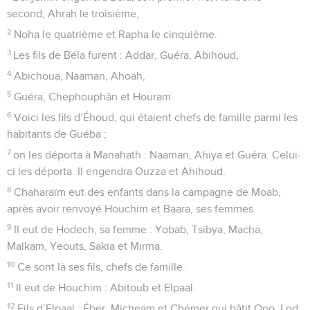
second, Ahrah le troisième,
2
Noha le quatrième et Rapha le cinquième.
3
Les fils de Béla furent : Addar, Guéra, Abihoud,
4
Abichoua, Naaman, Ahoah,
5
Guéra, Chephouphân et Houram.
6
Voici les fils d’Éhoud, qui étaient chefs de famille parmi les
habitants de Guéba ;
7
on les déporta à Manahath : Naaman, Ahiya et Guéra. Celui-
ci les déporta. Il engendra Ouzza et Ahihoud.
8
Chaharaïm eut des enfants dans la campagne de Moab,
après avoir renvoyé Houchim et Baara, ses femmes.
9
Il eut de Hodech, sa femme : Yobab, Tsibya, Macha,
Malkam, Yeouts, Sakia et Mirma.
10
Ce sont là ses fils, chefs de famille.
11
Il eut de Houchim : Abitoub et Elpaal.
12
Fils d’Elpaal : Éber, Micheam et Chémer qui bâtit Ono, Lod