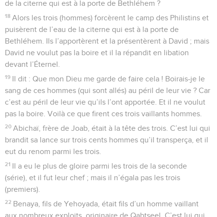
de la citerne qui est à la porte de Bethléhem ?
18
Alors les trois (hommes) forcèrent le camp des Philistins et
puisèrent de l’eau de la citerne qui est à la porte de
Bethléhem. Ils l’apportèrent et la présentèrent à David ; mais
David ne voulut pas la boire et il la répandit en libation
devant l’Éternel.
19
Il dit : Que mon Dieu me garde de faire cela ! Boirais-je le
sang de ces hommes (qui sont allés) au péril de leur vie ? Car
c’est au péril de leur vie qu’ils l’ont apportée. Et il ne voulut
pas la boire. Voilà ce que firent ces trois vaillants hommes.
20
Abichaï, frère de Joab, était à la tête des trois. C’est lui qui
brandit sa lance sur trois cents hommes qu’il transperça, et il
eut du renom parmi les trois.
21
Il a eu le plus de gloire parmi les trois de la seconde
(série), et il fut leur chef ; mais il n’égala pas les trois
(premiers).
22
Benaya, fils de Yehoyada, était fils d’un homme vaillant
aux nombreux exploits, originaire de Qabtseel. C’est lui qui