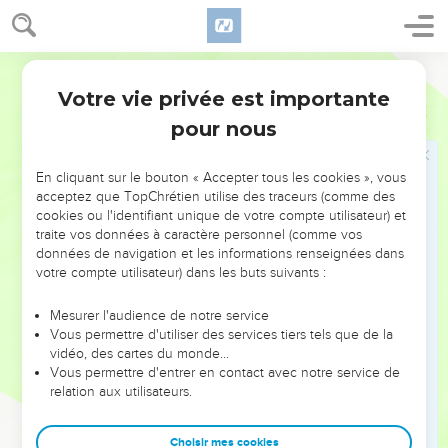
59
de la tribu d’Aser, Machal et ses abords ; Abdôn et ses
abords,
Segond 1978 (Colombe)
60
Houqoq et ses abords, Rehob et ses abords ;
Votre vie privée est importante
1 Chroniques
6
61
et de la tribu de Nephthali, Qédech en Galilée et ses
pour nous
abords, Hammôn et ses abords, Qiryataïm et ses abords.
62
(On donna) à ceux qui restaient, aux fils de Merari : de la
En cliquant sur le bouton « Accepter tous les cookies », vous
tribu de Zabulon, Rimmono et ses abords, Thabor et ses
acceptez que TopChrétien utilise des traceurs (comme des
abords ;
cookies ou l'identifiant unique de votre compte utilisateur) et
traite vos données à caractère personnel (comme vos
63
et en Transjordanie, (vis-à-vis) de Jéricho, à l’est du
données de navigation et les informations renseignées dans
Jourdain : de la tribu de Ruben, Bétser au désert et ses
votre compte utilisateur) dans les buts suivants :
abords, Yahtsa et ses abords,
Mesurer l'audience de notre service
64
Qedémoth et ses abords, Méphaat et ses abords ;
Vous permettre d'utiliser des services tiers tels que de la
65
et de la tribu de Gad, Ramoth en Galaad et ses abords,
vidéo, des cartes du monde…
Vous permettre d'entrer en contact avec notre service de
Mahanaïm et ses abords,
relation aux utilisateurs.
66
Hechbôn et ses abords, Yaezer et ses abords.
Choisir mes cookies