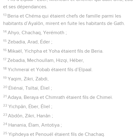
et ses dépendances.
13
Beria et Chéma qui étaient chefs de famille parmi les
habitants d’Ayalôn, mirent en fuite les habitants de Gath.
14
Ahyo, Chachaq, Yerémoth ;
15
Zebadia, Arad, Éder ;
16
Mikaël, Yichpha et Yoha étaient fils de Beria.
17
Zebadia, Mechoullam, Hizqi, Héber,
18
Yichmeraï et Yobab étaient fils d’Elpaal.
19
Yaqim, Zikri, Zabdi,
20
Éliénaï, Tsiltaï, Éliel ;
21
Adaya, Beraya et Chimrath étaient fils de Chimeï.
22
Yichpân, Éber, Éliel ;
23
Abdôn, Zikri, Hanân ;
24
Hanania, Élam, Antotiya ;
25
Yiphdeya et Penouél étaient fils de Chachaq.