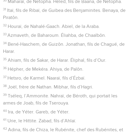
30
Maharaï, de Netopha. Héled, fils de Baana, de Netopha.
31
Itaï, fils de Ribaï, de Guibea des Benjaminites. Benaya, de
Piratôn.
32
Houraï, de Nahalé-Gaach. Abiel, de la Araba.
33
Azmaveth, de Baharoum. Éliahba, de Chaalbôn.
34
Bené-Haschem, de Guizôn. Jonathan, fils de Chagué, de
Harar.
35
Ahiam, fils de Sakar, de Harar. Éliphal, fils d’Our.
36
Hépher, de Mekéra. Ahiya, de Palôn.
37
Hetsro, de Karmel. Naaraï, fils d’Ézbaï.
38
Joël, frère de Nathan. Mibhar, fils d’Hagri.
39
Tséleq, l’Ammonite. Nahraï, de Béroth, qui portait les
armes de Joab, fils de Tserouya.
40
Ira, de Yéter. Gareb, de Yéter.
41
Urie, le Hittite. Zabad, fils d’Ahlaï.
42
Adina, fils de Chiza, le Rubénite, chef des Rubénites, et