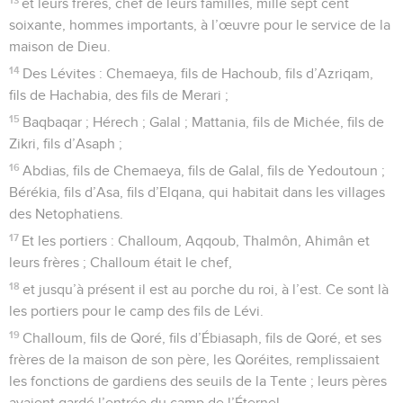
et leurs frères, chef de leurs familles, mille sept cent
soixante, hommes importants, à l’œuvre pour le service de la
maison de Dieu.
14
Des Lévites : Chemaeya, fils de Hachoub, fils d’Azriqam,
fils de Hachabia, des fils de Merari ;
15
Baqbaqar ; Hérech ; Galal ; Mattania, fils de Michée, fils de
Zikri, fils d’Asaph ;
16
Abdias, fils de Chemaeya, fils de Galal, fils de Yedoutoun ;
Bérékia, fils d’Asa, fils d’Elqana, qui habitait dans les villages
des Netophatiens.
17
Et les portiers : Challoum, Aqqoub, Thalmôn, Ahimân et
leurs frères ; Challoum était le chef,
18
et jusqu’à présent il est au porche du roi, à l’est. Ce sont là
les portiers pour le camp des fils de Lévi.
19
Challoum, fils de Qoré, fils d’Ébiasaph, fils de Qoré, et ses
frères de la maison de son père, les Qoréites, remplissaient
les fonctions de gardiens des seuils de la Tente ; leurs pères
avaient gardé l’entrée du camp de l’Éternel,