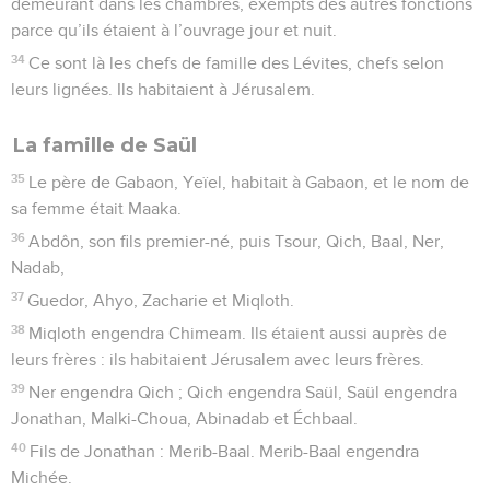
demeurant dans les chambres, exempts des autres fonctions
parce qu’ils étaient à l’ouvrage jour et nuit.
34
Ce sont là les chefs de famille des Lévites, chefs selon
leurs lignées. Ils habitaient à Jérusalem.
La famille de Saül
35
Le père de Gabaon, Yeïel, habitait à Gabaon, et le nom de
sa femme était Maaka.
36
Abdôn, son fils premier-né, puis Tsour, Qich, Baal, Ner,
Nadab,
37
Guedor, Ahyo, Zacharie et Miqloth.
38
Miqloth engendra Chimeam. Ils étaient aussi auprès de
leurs frères : ils habitaient Jérusalem avec leurs frères.
39
Ner engendra Qich ; Qich engendra Saül, Saül engendra
Jonathan, Malki-Choua, Abinadab et Échbaal.
40
Fils de Jonathan : Merib-Baal. Merib-Baal engendra
Michée.