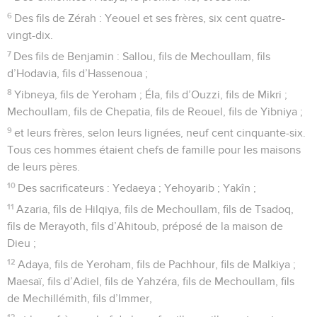
6
Des fils de Zérah : Yeouel et ses frères, six cent quatre-
vingt-dix.
7
Des fils de Benjamin : Sallou, fils de Mechoullam, fils
d’Hodavia, fils d’Hassenoua ;
8
Yibneya, fils de Yeroham ; Éla, fils d’Ouzzi, fils de Mikri ;
Mechoullam, fils de Chepatia, fils de Reouel, fils de Yibniya ;
9
et leurs frères, selon leurs lignées, neuf cent cinquante-six.
Tous ces hommes étaient chefs de famille pour les maisons
de leurs pères.
10
Des sacrificateurs : Yedaeya ; Yehoyarib ; Yakîn ;
11
Azaria, fils de Hilqiya, fils de Mechoullam, fils de Tsadoq,
fils de Merayoth, fils d’Ahitoub, préposé de la maison de
Dieu ;
12
Adaya, fils de Yeroham, fils de Pachhour, fils de Malkiya ;
Maesaï, fils d’Adiel, fils de Yahzéra, fils de Mechoullam, fils
de Mechillémith, fils d’Immer,
13