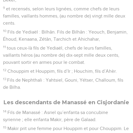
9
et recensés, selon leurs lignées, comme chefs de leurs
familles, vaillants hommes, (au nombre de) vingt mille deux
cents.
10
Fils de Yediaël : Bilhân. Fils de Bilhân : Yeouch, Benjamin,
Éhoud, Kenaana, Zétân, Tarchich et Ahichahar,
11
tous ceux-là fils de Yediaël, chefs de leurs familles,
vaillants héros (au nombre de) dix-sept mille deux cents,
pouvant sortir en armes pour le combat.
12
Chouppim et Houppim, fils d’Ir ; Houchim, fils d’Ahèr.
13
Fils de Nephthali : Yahtsiel, Gouni, Yétser, Challoum, fils
de Bilha.
Les descendants de Manassé en Cisjordanie
14
Fils de Manassé : Asriel qu’enfanta sa concubine
syrienne ; elle enfanta Makir, père de Galaad.
15
Makir prit une femme pour Houppim et pour Chouppim. Le