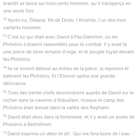
brandit sa lance sur trois cents hommes, qu’il transperça en
une seule fois.
12
Après lui, Éléazar, fils de Dodo, l’Ahohite, l’un des trois
vaillants hommes.
13
C’est lui qui était avec David à Pas-Dammim, où les
Philistins s’étaient rassemblés pour le combat. Il y avait là
une pièce de terre remplie d’orge, et le peuple fuyait devant
les Philistins.
14
Ils se tinrent debout au milieu de la pièce, la reprirent et
battirent les Philistins. Et l’Éternel opéra une grande
délivrance.
15
Trois des trente chefs descendirent auprès de David sur le
rocher dans la caverne d’Adoullam, lorsque le camp des
Philistins était dressé dans la vallée des Rephaïm.
16
David était alors dans la forteresse, et il y avait un poste de
Philistins à Bethléhem.
17
David exprima un désir et dit : Qui me fera boire de l’eau