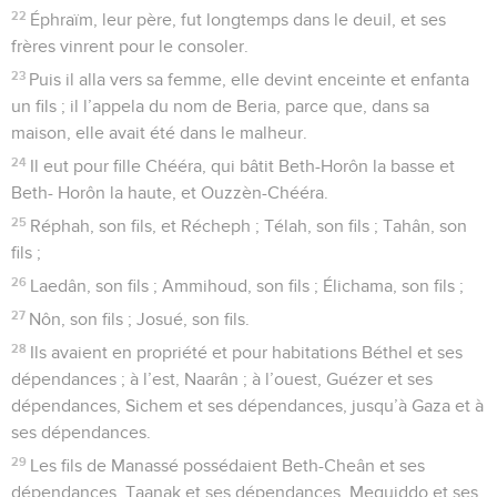
22
Éphraïm, leur père, fut longtemps dans le deuil, et ses
frères vinrent pour le consoler.
23
Puis il alla vers sa femme, elle devint enceinte et enfanta
un fils ; il l’appela du nom de Beria, parce que, dans sa
maison, elle avait été dans le malheur.
24
Il eut pour fille Chééra, qui bâtit Beth-Horôn la basse et
Beth- Horôn la haute, et Ouzzèn-Chééra.
25
Réphah, son fils, et Récheph ; Télah, son fils ; Tahân, son
fils ;
26
Laedân, son fils ; Ammihoud, son fils ; Élichama, son fils ;
27
Nôn, son fils ; Josué, son fils.
28
Ils avaient en propriété et pour habitations Béthel et ses
dépendances ; à l’est, Naarân ; à l’ouest, Guézer et ses
dépendances, Sichem et ses dépendances, jusqu’à Gaza et à
ses dépendances.
29
Les fils de Manassé possédaient Beth-Cheân et ses
dépendances, Taanak et ses dépendances, Meguiddo et ses