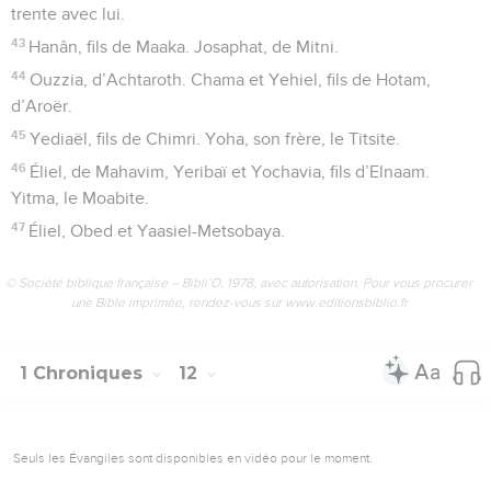
trente avec lui.
43
Hanân, fils de Maaka. Josaphat, de Mitni.
44
Ouzzia, d’Achtaroth. Chama et Yehiel, fils de Hotam,
d’Aroër.
45
Yediaël, fils de Chimri. Yoha, son frère, le Titsite.
46
Éliel, de Mahavim, Yeribaï et Yochavia, fils d’Elnaam.
Yitma, le Moabite.
47
Éliel, Obed et Yaasiel-Metsobaya.
© Société biblique française – Bibli’O, 1978, avec autorisation. Pour vous procurer
une Bible imprimée, rendez-vous sur www.editionsbiblio.fr
1 Chroniques
12
Seuls les Évangiles sont disponibles en vidéo pour le moment.