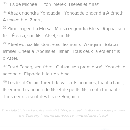
35
Fils de Michée : Pitôn, Mélek, Taeréa et Ahaz.
36
Ahaz engendra Yehoadda ; Yehoadda engendra Alémeth,
Azmaveth et Zimri ;
37
Zimri engendra Motsa ; Motsa engendra Binea. Rapha, son
fils ; Éleasa, son fils ; Atsel, son fils ;
38
Atsel eut six fils, dont voici les noms : Azriqam, Bokrou,
Ismaël, Chearia, Abdias et Hanân. Tous ceux-là étaient fils
d’Atsel.
39
Fils d’Écheq, son frère : Oulam, son premier-né, Yeouch le
second et Éliphéleth le troisième.
40
Les fils d’Oulam furent de vaillants hommes, tirant à l’arc ;
ils eurent beaucoup de fils et de petits-fils, cent cinquante.
Tous ceux-là sont des fils de Benjamin.
© Société biblique française – Bibli’O, 1978, avec autorisation. Pour vous procurer
une Bible imprimée, rendez-vous sur www.editionsbiblio.fr