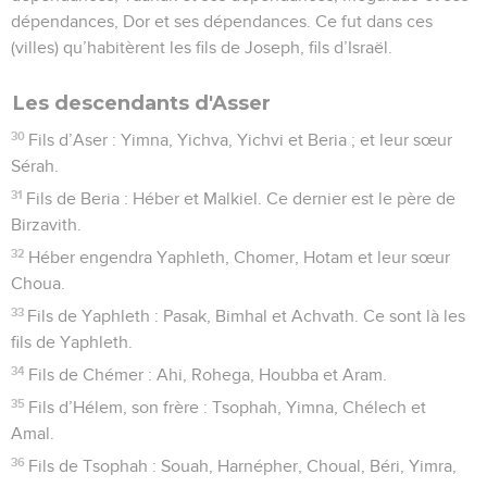
dépendances, Dor et ses dépendances. Ce fut dans ces
(villes) qu’habitèrent les fils de Joseph, fils d’Israël.
Les descendants d'Asser
30
Fils d’Aser : Yimna, Yichva, Yichvi et Beria ; et leur sœur
Sérah.
31
Fils de Beria : Héber et Malkiel. Ce dernier est le père de
Birzavith.
32
Héber engendra Yaphleth, Chomer, Hotam et leur sœur
Choua.
33
Fils de Yaphleth : Pasak, Bimhal et Achvath. Ce sont là les
fils de Yaphleth.
34
Fils de Chémer : Ahi, Rohega, Houbba et Aram.
35
Fils d’Hélem, son frère : Tsophah, Yimna, Chélech et
Amal.
36
Fils de Tsophah : Souah, Harnépher, Choual, Béri, Yimra,