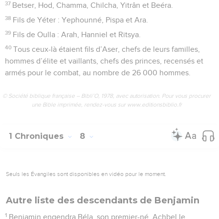
37
Betser, Hod, Chamma, Chilcha, Yitrân et Beéra.
38
Fils de Yéter : Yephounné, Pispa et Ara.
39
Fils de Oulla : Arah, Hanniel et Ritsya.
40
Tous ceux-là étaient fils d’Aser, chefs de leurs familles,
hommes d’élite et vaillants, chefs des princes, recensés et
armés pour le combat, au nombre de 26 000 hommes.
© Société biblique française – Bibli’O, 1978, avec autorisation. Pour vous procurer
une Bible imprimée, rendez-vous sur www.editionsbiblio.fr
1 Chroniques
8
Seuls les Évangiles sont disponibles en vidéo pour le moment.
Autre liste des descendants de Benjamin
1
Benjamin engendra Béla, son premier-né, Achbel le