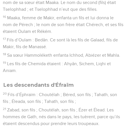
nom de sa sœur était Maaka. Le nom du second (fils) était
Tselophhad ; et Tselophhad n’eut que des filles.
16
Maaka, femme de Makir, enfanta un fils et lui donna le
nom de Pérech ; le nom de son frère était Chérech, et ses fils
étaient Oulam et Rékém.
17
Fils d’Oulam : Bedân. Ce sont là les fils de Galaad, fils de
Makir, fils de Manassé.
18
Sa sœur Hammoléketh enfanta Ichhod, Abiézer et Mahla.
19
Les fils de Chemida étaient : Ahyân, Sichem, Liqhi et
Aniam.
Les descendants d'Éfraïm
20
Fils d’Éphraïm : Choutélah ; Béred, son fils ; Tahath, son
fils ; Éleada, son fils ; Tahath, son fils ;
21
Zabad, son fils ; Choutélah, son fils ; Ézer et Élead. Les
hommes de Gath, nés dans le pays, les tuèrent, parce qu’ils
étaient descendus pour prendre leurs troupeaux.