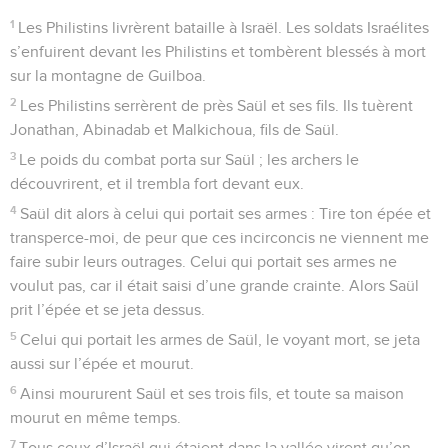
1
Les Philistins livrèrent bataille à Israël. Les soldats Israélites
s’enfuirent devant les Philistins et tombèrent blessés à mort
sur la montagne de Guilboa.
2
Les Philistins serrèrent de près Saül et ses fils. Ils tuèrent
Jonathan, Abinadab et Malkichoua, fils de Saül.
3
Le poids du combat porta sur Saül ; les archers le
découvrirent, et il trembla fort devant eux.
4
Saül dit alors à celui qui portait ses armes : Tire ton épée et
transperce-moi, de peur que ces incirconcis ne viennent me
faire subir leurs outrages. Celui qui portait ses armes ne
voulut pas, car il était saisi d’une grande crainte. Alors Saül
prit l’épée et se jeta dessus.
5
Celui qui portait les armes de Saül, le voyant mort, se jeta
aussi sur l’épée et mourut.
6
Ainsi moururent Saül et ses trois fils, et toute sa maison
mourut en même temps.
7
Tous ceux d’Israël qui étaient dans la vallée virent qu’on