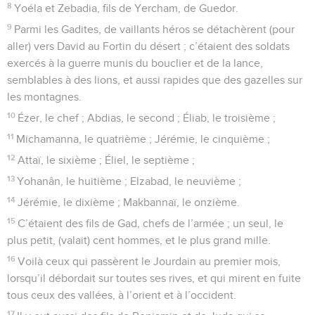
8
Yoéla et Zebadia, fils de Yercham, de Guedor.
9
Parmi les Gadites, de vaillants héros se détachèrent (pour
aller) vers David au Fortin du désert ; c’étaient des soldats
exercés à la guerre munis du bouclier et de la lance,
semblables à des lions, et aussi rapides que des gazelles sur
les montagnes.
10
Ézer, le chef ; Abdias, le second ; Éliab, le troisième ;
11
Michamanna, le quatrième ; Jérémie, le cinquième ;
12
Attaï, le sixième ; Éliel, le septième ;
13
Yohanân, le huitième ; Elzabad, le neuvième ;
14
Jérémie, le dixième ; Makbannaï, le onzième.
15
C’étaient des fils de Gad, chefs de l’armée ; un seul, le
plus petit, (valait) cent hommes, et le plus grand mille.
16
Voilà ceux qui passèrent le Jourdain au premier mois,
lorsqu’il débordait sur toutes ses rives, et qui mirent en fuite
tous ceux des vallées, à l’orient et à l’occident.
17