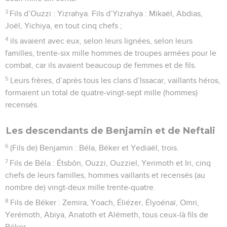
3
Fils d’Ouzzi : Yizrahya. Fils d’Yizrahya : Mikaël, Abdias,
Joël, Yichiya, en tout cinq chefs ;
4
ils avaient avec eux, selon leurs lignées, selon leurs
familles, trente-six mille hommes de troupes armées pour le
combat, car ils avaient beaucoup de femmes et de fils.
5
Leurs frères, d’après tous les clans d’Issacar, vaillants héros,
formaient un total de quatre-vingt-sept mille (hommes)
recensés.
Les descendants de Benjamin et de Neftali
6
(Fils de) Benjamin : Béla, Béker et Yediaël, trois.
7
Fils de Béla : Étsbôn, Ouzzi, Ouzziel, Yerimoth et Iri, cinq
chefs de leurs familles, hommes vaillants et recensés (au
nombre de) vingt-deux mille trente-quatre.
8
Fils de Béker : Zemira, Yoach, Éliézer, Élyoénaï, Omri,
Yerémoth, Abiya, Anatoth et Alémeth, tous ceux-là fils de
Béker,