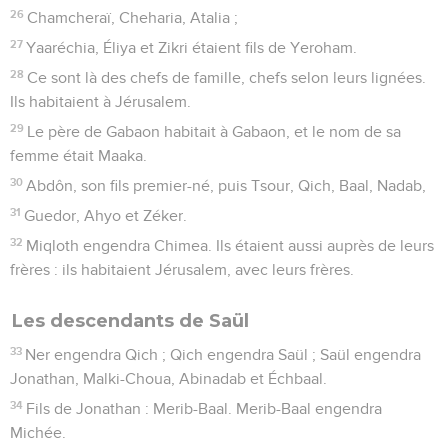
26
Chamcheraï, Cheharia, Atalia ;
27
Yaaréchia, Éliya et Zikri étaient fils de Yeroham.
28
Ce sont là des chefs de famille, chefs selon leurs lignées.
Ils habitaient à Jérusalem.
29
Le père de Gabaon habitait à Gabaon, et le nom de sa
femme était Maaka.
30
Abdôn, son fils premier-né, puis Tsour, Qich, Baal, Nadab,
31
Guedor, Ahyo et Zéker.
32
Miqloth engendra Chimea. Ils étaient aussi auprès de leurs
frères : ils habitaient Jérusalem, avec leurs frères.
Les descendants de Saül
33
Ner engendra Qich ; Qich engendra Saül ; Saül engendra
Jonathan, Malki-Choua, Abinadab et Échbaal.
34
Fils de Jonathan : Merib-Baal. Merib-Baal engendra
Michée.