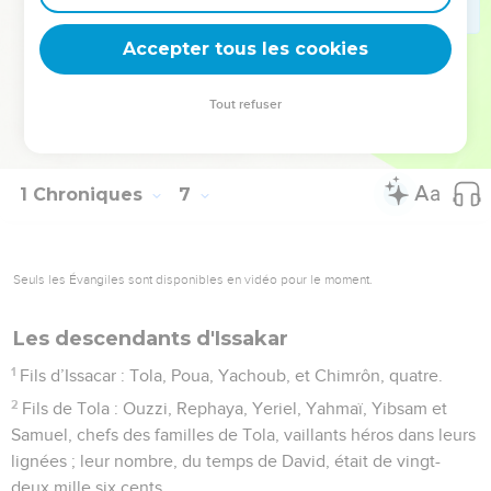
Accepter tous les cookies
© Société biblique française – Bibli’O, 1978, avec autorisation. Pour vous procurer
Tout refuser
une Bible imprimée, rendez-vous sur www.editionsbiblio.fr
1 Chroniques
7
Seuls les Évangiles sont disponibles en vidéo pour le moment.
Les descendants d'Issakar
1
Fils d’Issacar : Tola, Poua, Yachoub, et Chimrôn, quatre.
2
Fils de Tola : Ouzzi, Rephaya, Yeriel, Yahmaï, Yibsam et
Samuel, chefs des familles de Tola, vaillants héros dans leurs
lignées ; leur nombre, du temps de David, était de vingt-
deux mille six cents.