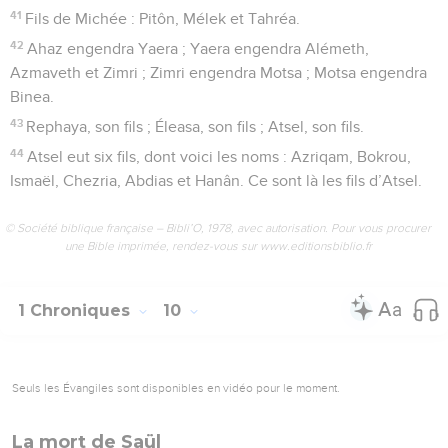
41
Fils de Michée : Pitôn, Mélek et Tahréa.
42
Ahaz engendra Yaera ; Yaera engendra Alémeth,
Azmaveth et Zimri ; Zimri engendra Motsa ; Motsa engendra
Binea.
43
Rephaya, son fils ; Éleasa, son fils ; Atsel, son fils.
44
Atsel eut six fils, dont voici les noms : Azriqam, Bokrou,
Ismaël, Chezria, Abdias et Hanân. Ce sont là les fils d’Atsel.
© Société biblique française – Bibli’O, 1978, avec autorisation. Pour vous procurer
une Bible imprimée, rendez-vous sur www.editionsbiblio.fr
1 Chroniques
10
Seuls les Évangiles sont disponibles en vidéo pour le moment.
La mort de Saül