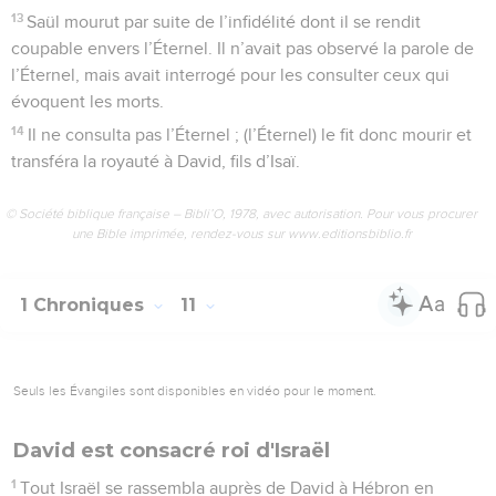
13
Saül mourut par suite de l’infidélité dont il se rendit
coupable envers l’Éternel. Il n’avait pas observé la parole de
l’Éternel, mais avait interrogé pour les consulter ceux qui
évoquent les morts.
14
Il ne consulta pas l’Éternel ; (l’Éternel) le fit donc mourir et
transféra la royauté à David, fils d’Isaï.
© Société biblique française – Bibli’O, 1978, avec autorisation. Pour vous procurer
une Bible imprimée, rendez-vous sur www.editionsbiblio.fr
1 Chroniques
11
Seuls les Évangiles sont disponibles en vidéo pour le moment.
David est consacré roi d'Israël
1
Tout Israël se rassembla auprès de David à Hébron en