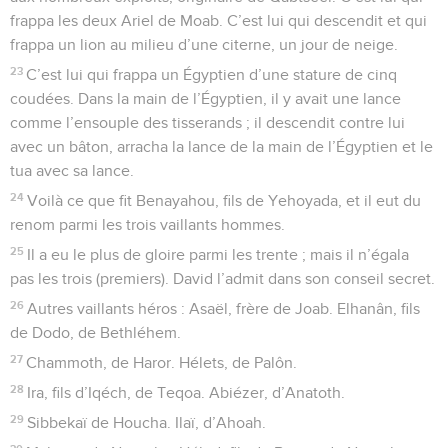
frappa les deux Ariel de Moab. C’est lui qui descendit et qui
frappa un lion au milieu d’une citerne, un jour de neige.
23
C’est lui qui frappa un Égyptien d’une stature de cinq
coudées. Dans la main de l’Égyptien, il y avait une lance
comme l’ensouple des tisserands ; il descendit contre lui
avec un bâton, arracha la lance de la main de l’Égyptien et le
tua avec sa lance.
24
Voilà ce que fit Benayahou, fils de Yehoyada, et il eut du
renom parmi les trois vaillants hommes.
25
Il a eu le plus de gloire parmi les trente ; mais il n’égala
pas les trois (premiers). David l’admit dans son conseil secret.
26
Autres vaillants héros : Asaël, frère de Joab. Elhanân, fils
de Dodo, de Bethléhem.
27
Chammoth, de Haror. Hélets, de Palôn.
28
Ira, fils d’Iqéch, de Teqoa. Abiézer, d’Anatoth.
29
Sibbekaï de Houcha. Ilaï, d’Ahoah.