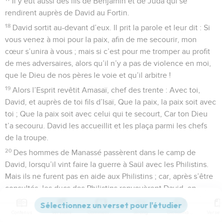
Il y eut aussi des fils de Benjamin et de Juda qui se
rendirent auprès de David au Fortin.
18
David sortit au-devant d’eux. Il prit la parole et leur dit : Si
vous venez à moi pour la paix, afin de me secourir, mon
cœur s’unira à vous ; mais si c’est pour me tromper au profit
de mes adversaires, alors qu’il n’y a pas de violence en moi,
que le Dieu de nos pères le voie et qu’il arbitre !
19
Alors l’Esprit revêtit Amasaï, chef des trente : Avec toi,
David, et auprès de toi fils d’Isaï, Que la paix, la paix soit avec
toi ; Que la paix soit avec celui qui te secourt, Car ton Dieu
t’a secouru. David les accueillit et les plaça parmi les chefs
de la troupe.
20
Des hommes de Manassé passèrent dans le camp de
David, lorsqu’il vint faire la guerre à Saül avec les Philistins.
Mais ils ne furent pas en aide aux Philistins ; car, après s’être
consultés, les ducs des Philistins renvoyèrent David, en
disant : Il passerait du côté de son seigneur Saül, au péril de
nos têtes.
Contenus
Versions
Commentaires
Strong
Dictionnaire