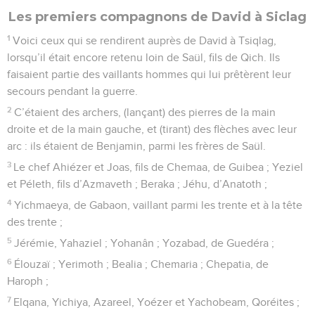
Les premiers compagnons de David à Siclag
1
Voici ceux qui se rendirent auprès de David à Tsiqlag,
lorsqu’il était encore retenu loin de Saül, fils de Qich. Ils
faisaient partie des vaillants hommes qui lui prêtèrent leur
secours pendant la guerre.
2
C’étaient des archers, (lançant) des pierres de la main
droite et de la main gauche, et (tirant) des flèches avec leur
arc : ils étaient de Benjamin, parmi les frères de Saül.
3
Le chef Ahiézer et Joas, fils de Chemaa, de Guibea ; Yeziel
et Péleth, fils d’Azmaveth ; Beraka ; Jéhu, d’Anatoth ;
4
Yichmaeya, de Gabaon, vaillant parmi les trente et à la tête
des trente ;
5
Jérémie, Yahaziel ; Yohanân ; Yozabad, de Guedéra ;
6
Élouzaï ; Yerimoth ; Bealia ; Chemaria ; Chepatia, de
Haroph ;
7
Elqana, Yichiya, Azareel, Yoézer et Yachobeam, Qoréites ;