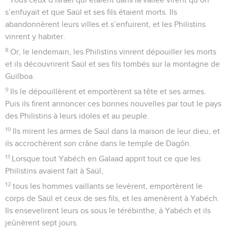
s’enfuyait et que Saül et ses fils étaient morts. Ils
abandonnèrent leurs villes et s’enfuirent, et les Philistins
vinrent y habiter.
8
Or, le lendemain, les Philistins vinrent dépouiller les morts
et ils découvrirent Saül et ses fils tombés sur la montagne de
Guilboa.
9
Ils le dépouillèrent et emportèrent sa tête et ses armes.
Puis ils firent annoncer ces bonnes nouvelles par tout le pays
des Philistins à leurs idoles et au peuple.
10
Ils mirent les armes de Saül dans la maison de leur dieu, et
ils accrochèrent son crâne dans le temple de Dagôn.
11
Lorsque tout Yabéch en Galaad apprit tout ce que les
Philistins avaient fait à Saül,
12
tous les hommes vaillants se levèrent, emportèrent le
corps de Saül et ceux de ses fils, et les amenèrent à Yabéch.
Ils ensevelirent leurs os sous le térébinthe, à Yabéch et ils
jeûnèrent sept jours.