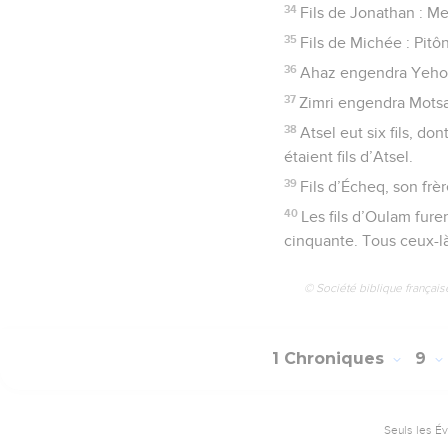
34
Fils de Jonathan : M
35
Fils de Michée : Pitô
36
Ahaz engendra Yehoa
37
Zimri engendra Motsa ;
38
Atsel eut six fils, d
étaient fils d’Atsel.
39
Fils d’Écheq, son frè
40
Les fils d’Oulam furen
cinquante. Tous ceux-là
© Société biblique français
1 Chroniques
9
Seuls les É