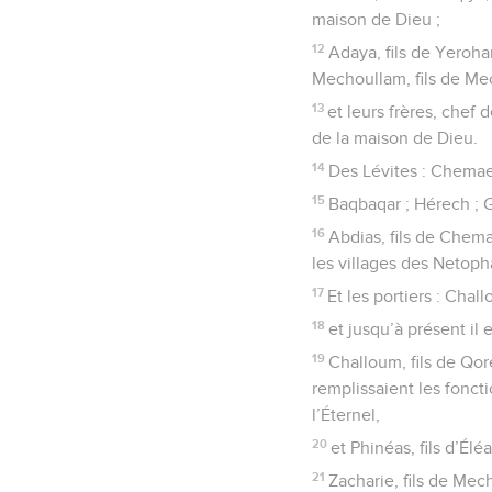
maison de Dieu ;
12
Adaya, fils de Yeroham
Mechoullam, fils de Mec
13
et leurs frères, chef 
de la maison de Dieu.
14
Des Lévites : Chemaeya
15
Baqbaqar ; Hérech ; Gal
16
Abdias, fils de Chemae
les villages des Netoph
17
Et les portiers : Cha
18
et jusqu’à présent il 
19
Challoum, fils de Qoré
remplissaient les fonct
l’Éternel,
20
et Phinéas, fils d’Élé
21
Zacharie, fils de Mech