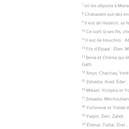
7
on les déporta à Mana
8
Chaharaïm eut des en
9
Il eut de Hodech, sa 
10
Ce sont là ses fils, ch
11
Il eut de Houchim : Ab
12
Fils d’Elpaal : Éber
13
Beria et Chéma qui ét
Gath.
14
Ahyo, Chachaq, Yeré
15
Zebadia, Arad, Éder ;
16
Mikaël, Yichpha et Yo
17
Zebadia, Mechoullam,
18
Yichmeraï et Yobab éta
19
Yaqim, Zikri, Zabdi,
20
Éliénaï, Tsiltaï, Éliel ;