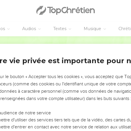
 possédaient Beth-Cheân et ses dépendances, Taanak et ses dé
ses dépendances. Ce fut dans ces (villes) qu’habitèrent les fils d
éos
Audios
Textes
Musique
Chrét
 d'Asser
ichva, Yichvi et Beria ; et leur sœur Sérah.
Segond 1978 (Colombe)
et Malkiel. Ce dernier est le père de Birzavith.
leth, Chomer, Hotam et leur sœur Choua.
re vie privée est importante pour 
ak, Bimhal et Achvath. Ce sont là les fils de Yaphleth.
, Rohega, Houbba et Aram.
sur le bouton « Accepter tous les cookies », vous acceptez que T
ère : Tsophah, Yimna, Chélech et Amal.
traceurs (comme des cookies ou l'identifiant unique de votre compte 
s données à caractère personnel (comme vos données de navigatio
uah, Harnépher, Choual, Béri, Yimra,
 renseignées dans votre compte utilisateur) dans les buts suivants 
 Chilcha, Yitrân et Beéra.
unné, Pispa et Ara.
audience de notre service
Hanniel et Ritsya.
ttre d'utiliser des services tiers tels que de la vidéo, des cartes
ttre d'entrer en contact avec notre service de relation aux utilisat
fils d’Aser, chefs de leurs familles, hommes d’élite et vaillants, c