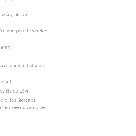
hzéra, fils de
 l’œuvre pour le service
erari ;
qana, qui habitait dans
e chef,
es fils de Lévi.
père, les Qoréites,
dé l’entrée du camp de