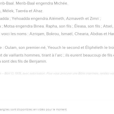
erib-Baal. Merib-Baal engendra Michée.
n, Mélek, Taeréa et Ahaz.
dda ; Yehoadda engendra Alémeth, Azmaveth et Zimri ;
 Motsa engendra Binea. Rapha, son fils ; Éleasa, son fils ; Atsel, s
ont voici les noms : Azriqam, Bokrou, Ismaël, Chearia, Abdias et H
re : Oulam, son premier-né, Yeouch le second et Éliphéleth le tro
t de vaillants hommes, tirant à l’arc ; ils eurent beaucoup de fils e
 sont des fils de Benjamin.
e – Bibli’O, 1978, avec autorisation. Pour vous procurer une Bible imprimée, rendez-vo
vangiles sont disponibles en vidéo pour le moment.