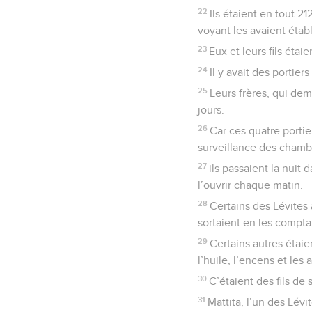
22
Ils étaient en tout 21
voyant les avaient établ
23
Eux et leurs fils éta
24
Il y avait des portier
25
Leurs frères, qui de
jours.
26
Car ces quatre portie
surveillance des chambr
27
ils passaient la nuit 
l’ouvrir chaque matin.
28
Certains des Lévites 
sortaient en les compta
29
Certains autres étaien
l’huile, l’encens et les
30
C’étaient des fils de
31
Mattita, l’un des Lévi