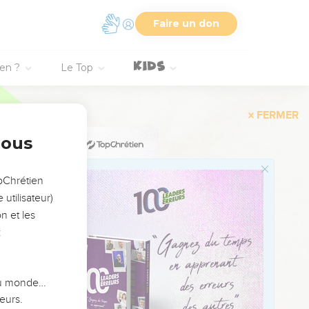
pendances, Meguiddo et
Faire un don
e Joseph, fils d’Israël.
ien ?
Le Top
nous
opChrétien
utilisateur)
n et les
:
 du monde…
eurs.
hefs des princes,