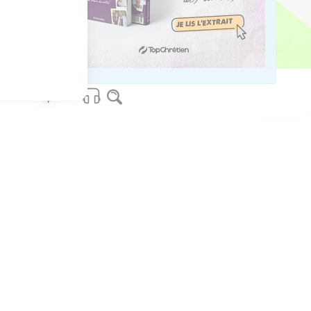
us sur www.editionsbiblio.fr