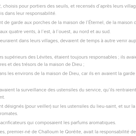
2, choisis pour portiers des seuils, et recensés d’après leurs villa
is dans leur responsabilité.
ient de garde aux porches de la maison de l’Éternel, de la maison 
s aux quatre vents, à l’est, à l’ouest, au nord et au sud.
meuraient dans leurs villages, devaient de temps à autre venir a
rs supérieurs des Lévites, étaient toujours responsables ; ils ava
es et des trésors de la maison de Dieu ;
dans les environs de la maison de Dieu, car ils en avaient la garde
avaient la surveillance des ustensiles du service, qu’ils rentraie
nt.
t désignés (pour veiller) sur les ustensiles du lieu-saint, et sur la 
 aromates.
 sacrificateurs qui composaient les parfums aromatiques.
tes, premier-né de Challoum le Qoréite, avait la responsabilité de