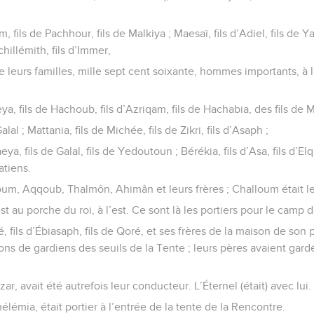
, fils de Pachhour, fils de Malkiya ; Maesaï, fils d’Adiel, fils de Ya
hillémith, fils d’Immer,
de leurs familles, mille sept cent soixante, hommes importants, à
, fils de Hachoub, fils d’Azriqam, fils de Hachabia, des fils de M
al ; Mattania, fils de Michée, fils de Zikri, fils d’Asaph ;
ya, fils de Galal, fils de Yedoutoun ; Bérékia, fils d’Asa, fils d’El
atiens.
lloum, Aqqoub, Thalmôn, Ahimân et leurs frères ; Challoum était l
est au porche du roi, à l’est. Ce sont là les portiers pour le camp d
, fils d’Ébiasaph, fils de Qoré, et ses frères de la maison de son 
ions de gardiens des seuils de la Tente ; leurs pères avaient gar
azar, avait été autrefois leur conducteur. L’Éternel (était) avec lui.
élémia, était portier à l’entrée de la tente de la Rencontre.