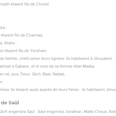
rath étaient fils de Chimeï.
ya ;
étaient fils de Chachaq.
, Atalia ;
kri étaient fils de Yeroham.
de famille, chefs selon leurs lignées. Ils habitaient à Jérusalem.
bitait à Gabaon, et le nom de sa femme était Maaka.
er-né, puis Tsour, Qich, Baal, Nadab,
r.
ea. Ils étaient aussi auprès de leurs frères : ils habitaient Jérus
 de Saül
Qich engendra Saül ; Saül engendra Jonathan, Malki-Choua, Abi