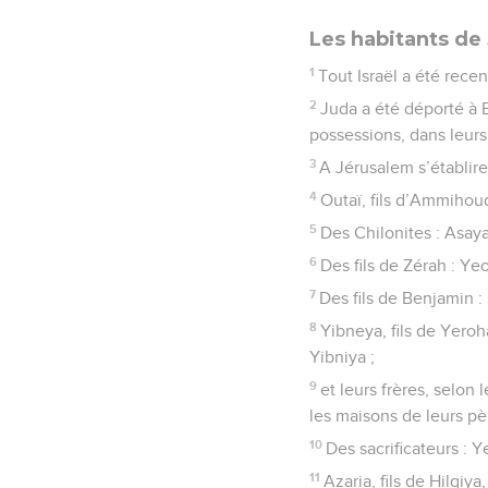
Les habitants de
1
Tout Israël a été recens
2
Juda a été déporté à B
possessions, dans leurs v
3
A Jérusalem s’établire
4
Outaï, fils d’Ammihoud, 
5
Des Chilonites : Asaya,
6
Des fils de Zérah : Yeo
7
Des fils de Benjamin : 
8
Yibneya, fils de Yeroha
Yibniya ;
9
et leurs frères, selon
les maisons de leurs pè
10
Des sacrificateurs : Y
11
Azaria, fils de Hilqiy