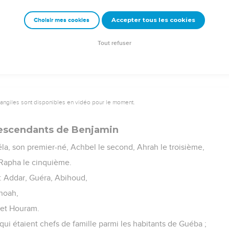
r le combat, au nombre de 26 000 hommes.
Accepter tous les cookies
Choisir mes cookies
e – Bibli’O, 1978, avec autorisation. Pour vous procurer une Bible imprimée, rendez-vo
Tout refuser
vangiles sont disponibles en vidéo pour le moment.
descendants de Benjamin
a, son premier-né, Achbel le second, Ahrah le troisième,
 Rapha le cinquième.
t : Addar, Guéra, Abihoud,
hoah,
et Houram.
, qui étaient chefs de famille parmi les habitants de Guéba ;