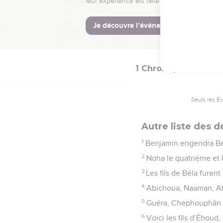
recensés et armés pou
© Société biblique français
1 Chroniques
8
Seuls les É
Autre liste des 
1
Benjamin engendra Bél
2
Noha le quatrième et
3
Les fils de Béla furen
4
Abichoua, Naaman, A
5
Guéra, Chephouphân 
6
Voici les fils d’Éhoud