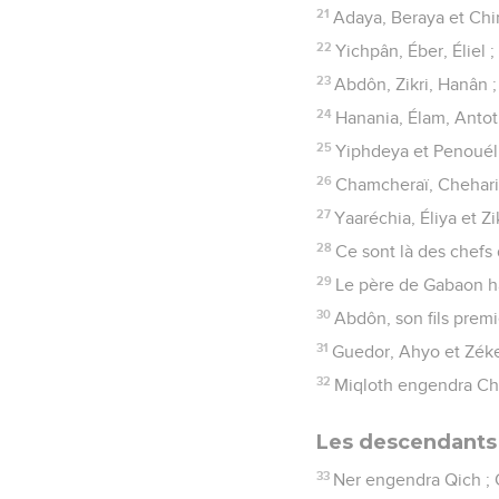
21
Adaya, Beraya et Chim
22
Yichpân, Éber, Éliel ;
23
Abdôn, Zikri, Hanân ;
24
Hanania, Élam, Antoti
25
Yiphdeya et Penouél 
26
Chamcheraï, Cheharia
27
Yaaréchia, Éliya et Zi
28
Ce sont là des chefs 
29
Le père de Gabaon ha
30
Abdôn, son fils premi
31
Guedor, Ahyo et Zéke
32
Miqloth engendra Chim
Les descendants
33
Ner engendra Qich ; 