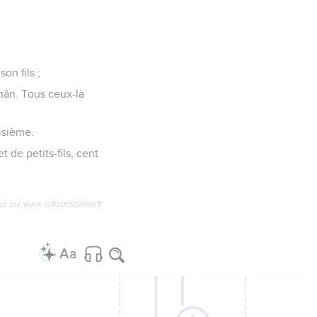
on fils ;
anân. Tous ceux-là
isième.
t de petits-fils, cent
us sur www.editionsbiblio.fr