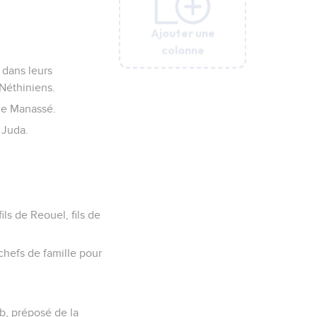
Ajouter une
Ajouter une
Ajouter une
Ajouter une
Ajouter une
Ajouter une
colonne
colonne
colonne
colonne
colonne
colonne
 dans leurs
s Néthiniens.
 de Manassé.
e Juda.
ils de Reouel, fils de
chefs de famille pour
ub, préposé de la