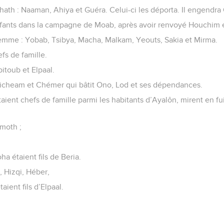
hath : Naaman, Ahiya et Guéra. Celui-ci les déporta. Il engendr
fants dans la campagne de Moab, après avoir renvoyé Houchim e
femme : Yobab, Tsibya, Macha, Malkam, Yeouts, Sakia et Mirma.
efs de famille.
itoub et Elpaal.
, Micheam et Chémer qui bâtit Ono, Lod et ses dépendances.
aient chefs de famille parmi les habitants d’Ayalôn, mirent en fui
moth ;
ha étaient fils de Beria.
 Hizqi, Héber,
ient fils d’Elpaal.