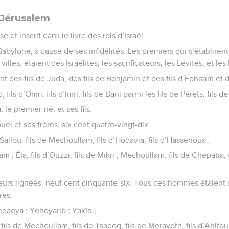
 Jérusalem
é et inscrit dans le livre des rois d’Israël.
abylone, à cause de ses infidélités. Les premiers qui s’établirent
illes, étaient des Israélites, les sacrificateurs, les Lévites, et le
nt des fils de Juda, des fils de Benjamin et des fils d’Éphraïm et
fils d’Omri, fils d’Imri, fils de Bani parmi les fils de Pérets, fils d
 le premier-né, et ses fils.
uel et ses frères, six cent quatre-vingt-dix.
Sallou, fils de Mechoullam, fils d’Hodavia, fils d’Hassenoua ;
m ; Éla, fils d’Ouzzi, fils de Mikri ; Mechoullam, fils de Chepatia, f
 leurs lignées, neuf cent cinquante-six. Tous ces hommes étaient 
res.
edaeya ; Yehoyarib ; Yakîn ;
a, fils de Mechoullam, fils de Tsadoq, fils de Merayoth, fils d’Ahito