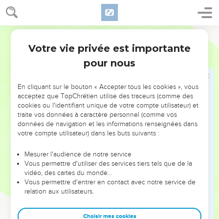
tout ;
20
le treizième, sur Shubaël, ses fils et ses frères, 12 en tout ;
21
Segond 21
le quatorzième, sur Matthithia, ses fils et ses frères, 12 en
tout ;
Votre vie privée est importante
1 Chroniques
25
22
le quinzième, sur Jerémoth, ses fils et ses frères, 12 en
pour nous
tout ;
23
le seizième, sur Hanania, ses fils et ses frères, 12 en tout ;
En cliquant sur le bouton « Accepter tous les cookies », vous
acceptez que TopChrétien utilise des traceurs (comme des
24
le dix-septième, sur Joshbekasha, ses fils et ses frères, 12
cookies ou l'identifiant unique de votre compte utilisateur) et
en tout ;
traite vos données à caractère personnel (comme vos
données de navigation et les informations renseignées dans
25
le dix-huitième, sur Hanani, ses fils et ses frères, 12 en
votre compte utilisateur) dans les buts suivants :
tout ;
26
le dix-neuvième, sur Mallothi, ses fils et ses frères, 12 en
Mesurer l'audience de notre service
Vous permettre d'utiliser des services tiers tels que de la
tout ;
vidéo, des cartes du monde…
27
le vingtième, sur Elijatha, ses fils et ses frères, 12 en tout ;
Vous permettre d'entrer en contact avec notre service de
relation aux utilisateurs.
28
le vingt et unième, sur Hothir, ses fils et ses frères, 12 en
tout ;
Choisir mes cookies
29