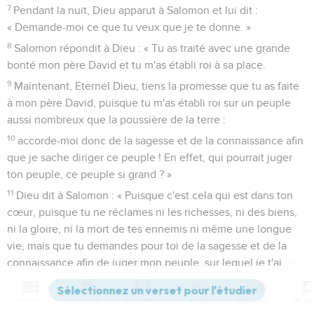
7
Pendant la nuit, Dieu apparut à Salomon et lui dit :
« Demande-moi ce que tu veux que je te donne. »
8
Salomon répondit à Dieu : « Tu as traité avec une grande
bonté mon père David et tu m'as établi roi à sa place.
9
Maintenant, Eternel Dieu, tiens la promesse que tu as faite
à mon père David, puisque tu m'as établi roi sur un peuple
aussi nombreux que la poussière de la terre :
10
accorde-moi donc de la sagesse et de la connaissance afin
que je sache diriger ce peuple ! En effet, qui pourrait juger
ton peuple, ce peuple si grand ? »
11
Dieu dit à Salomon : « Puisque c'est cela qui est dans ton
cœur, puisque tu ne réclames ni les richesses, ni des biens,
ni la gloire, ni la mort de tes ennemis ni même une longue
vie, mais que tu demandes pour toi de la sagesse et de la
connaissance afin de juger mon peuple, sur lequel je t'ai
établi roi,
12
la sagesse et la connaissance te sont accordées. Je te
Contenus
Versions
Commentaires
Strong
Dictionnaire