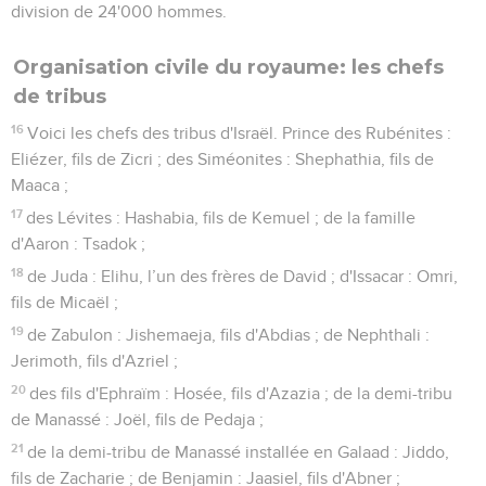
division de 24'000 hommes.
Organisation civile du royaume: les chefs
de tribus
16
Voici les chefs des tribus d'Israël. Prince des Rubénites :
Eliézer, fils de Zicri ; des Siméonites : Shephathia, fils de
Maaca ;
17
des Lévites : Hashabia, fils de Kemuel ; de la famille
d'Aaron : Tsadok ;
18
de Juda : Elihu, l’un des frères de David ; d'Issacar : Omri,
fils de Micaël ;
19
de Zabulon : Jishemaeja, fils d'Abdias ; de Nephthali :
Jerimoth, fils d'Azriel ;
20
des fils d'Ephraïm : Hosée, fils d'Azazia ; de la demi-tribu
de Manassé : Joël, fils de Pedaja ;
21
de la demi-tribu de Manassé installée en Galaad : Jiddo,
fils de Zacharie ; de Benjamin : Jaasiel, fils d'Abner ;