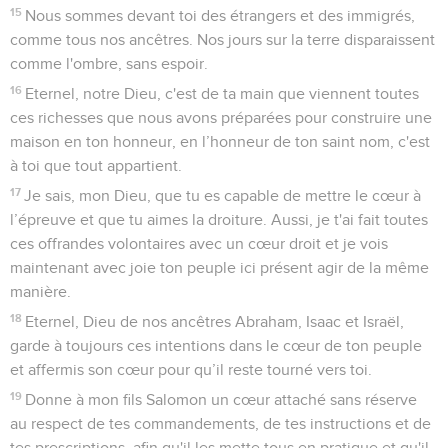
15
Nous sommes devant toi des étrangers et des immigrés,
comme tous nos ancêtres. Nos jours sur la terre disparaissent
comme l'ombre, sans espoir.
16
Eternel, notre Dieu, c'est de ta main que viennent toutes
ces richesses que nous avons préparées pour construire une
maison en ton honneur, en l’honneur de ton saint nom, c'est
à toi que tout appartient.
17
Je sais, mon Dieu, que tu es capable de mettre le cœur à
l’épreuve et que tu aimes la droiture. Aussi, je t'ai fait toutes
ces offrandes volontaires avec un cœur droit et je vois
maintenant avec joie ton peuple ici présent agir de la même
manière.
18
Eternel, Dieu de nos ancêtres Abraham, Isaac et Israël,
garde à toujours ces intentions dans le cœur de ton peuple
et affermis son cœur pour qu’il reste tourné vers toi.
19
Donne à mon fils Salomon un cœur attaché sans réserve
au respect de tes commandements, de tes instructions et de
tes prescriptions, afin qu'il les mette tous en pratique et qu'il