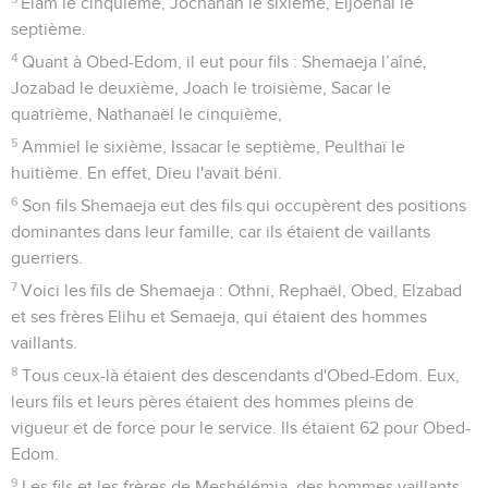
Elam le cinquième, Jochanan le sixième, Eljoénaï le
septième.
4
Quant à Obed-Edom, il eut pour fils : Shemaeja l’aîné,
Jozabad le deuxième, Joach le troisième, Sacar le
quatrième, Nathanaël le cinquième,
5
Ammiel le sixième, Issacar le septième, Peulthaï le
huitième. En effet, Dieu l'avait béni.
6
Son fils Shemaeja eut des fils qui occupèrent des positions
dominantes dans leur famille, car ils étaient de vaillants
guerriers.
7
Voici les fils de Shemaeja : Othni, Rephaël, Obed, Elzabad
et ses frères Elihu et Semaeja, qui étaient des hommes
vaillants.
8
Tous ceux-là étaient des descendants d'Obed-Edom. Eux,
leurs fils et leurs pères étaient des hommes pleins de
vigueur et de force pour le service. Ils étaient 62 pour Obed-
Edom.
9
Les fils et les frères de Meshélémia, des hommes vaillants,