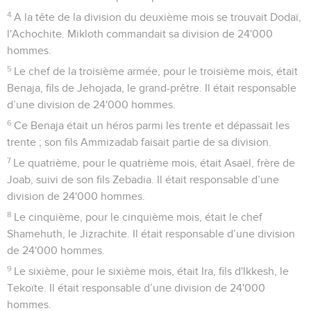
4
A la tête de la division du deuxième mois se trouvait Dodaï,
l'Achochite. Mikloth commandait sa division de 24'000
hommes.
5
Le chef de la troisième armée, pour le troisième mois, était
Benaja, fils de Jehojada, le grand-prêtre. Il était responsable
d’une division de 24'000 hommes.
6
Ce Benaja était un héros parmi les trente et dépassait les
trente ; son fils Ammizadab faisait partie de sa division.
7
Le quatrième, pour le quatrième mois, était Asaël, frère de
Joab, suivi de son fils Zebadia. Il était responsable d’une
division de 24'000 hommes.
8
Le cinquième, pour le cinquième mois, était le chef
Shamehuth, le Jizrachite. Il était responsable d’une division
de 24'000 hommes.
9
Le sixième, pour le sixième mois, était Ira, fils d'Ikkesh, le
Tekoïte. Il était responsable d’une division de 24'000
hommes.