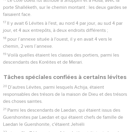
Le côté ouest fut attribué à Shuppim et à Hosa, avec la
porte Shalléketh, sur le chemin montant : les deux gardes se
faisaient face.
17
Il y avait 6 Lévites à l'est, au nord 4 par jour, au sud 4 par
jour, et 4 aux entrepôts, à deux endroits différents ;
18
pour l’annexe située à l'ouest, il y en avait 4 vers le
chemin, 2 vers l’annexe.
19
Voilà quelles étaient les classes des portiers, parmi les
descendants des Koréites et de Merari.
Tâches spéciales confiées à certains lévites
20
D’autres Lévites, parmi lesquels Achija, étaient
responsables des trésors de la maison de Dieu et des trésors
des choses saintes.
21
Parmi les descendants de Laedan, qui étaient issus des
Guershonites par Laedan et qui étaient chefs de famille de
Laedan le Guershonite, c'étaient Jehiéli
22