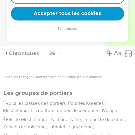
le vingt-deuxième, sur Guiddalthi, ses fils et ses frères, 12
en tout ;
Accepter tous les cookies
30
le vingt-troisième, sur Machazioth, ses fils et ses frères, 12
en tout ;
Tout refuser
31
le vingt-quatrième, sur Romamthi-Ezer, ses fils et ses
frères, 12 en tout.
1 Chroniques
26
Seuls les Évangiles sont disponibles en vidéo pour le moment.
Les groupes de portiers
1
Voici les classes des portiers. Pour les Koréites :
Meshélémia, fils de Koré, un des descendants d'Asaph.
2
Fils de Meshélémia : Zacharie l’aîné, Jediaël le deuxième,
Zebadia le troisième, Jathniel le quatrième,
3