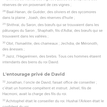
réserves de vin provenant de ces vignes ;
28
Baal-Hanan, de Guéder, des oliviers et des sycomores
dans la plaine ; Joash, des réserves d'huile ;
29
Shithraï, du Saron, des bœufs qui se trouvaient dans les
pâturages du Saron ; Shaphath, fils d'Adlaï, des bœufs qui se
trouvaient dans les vallées ;
30
Obil, l'Ismaélite, des chameaux ; Jechdia, de Méronoth,
des ânesses ;
31
Jaziz, l'Hagarénien, des brebis. Tous ces hommes étaient
intendants des biens du roi David.
L'entourage privé de David
32
Jonathan, l’oncle de David, faisait office de conseiller ;
c’était un homme compétent et instruit. Jehiel, fils de
Hacmoni, avait la charge des fils du roi.
33
Achitophel était le conseiller du roi. Hushaï l'Arkien était le
confident du roi.