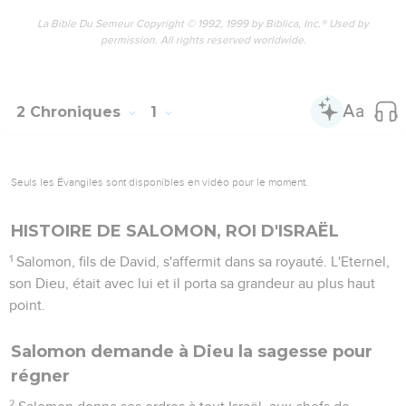
La Bible Du Semeur Copyright © 1992, 1999 by Biblica, Inc.® Used by
permission. All rights reserved worldwide.
2 Chroniques
1
Seuls les Évangiles sont disponibles en vidéo pour le moment.
HISTOIRE DE SALOMON, ROI D'ISRAËL
1
Salomon, fils de David, s'affermit dans sa royauté. L'Eternel,
son Dieu, était avec lui et il porta sa grandeur au plus haut
point.
Salomon demande à Dieu la sagesse pour
régner
2