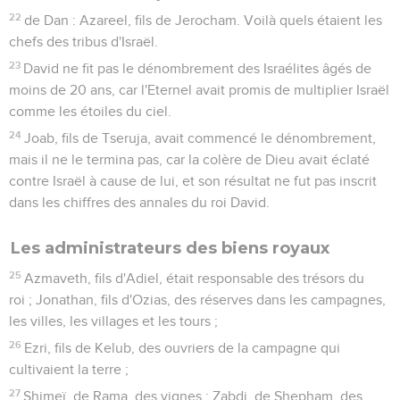
22
de Dan : Azareel, fils de Jerocham. Voilà quels étaient les
chefs des tribus d'Israël.
23
David ne fit pas le dénombrement des Israélites âgés de
moins de 20 ans, car l'Eternel avait promis de multiplier Israël
comme les étoiles du ciel.
24
Joab, fils de Tseruja, avait commencé le dénombrement,
mais il ne le termina pas, car la colère de Dieu avait éclaté
contre Israël à cause de lui, et son résultat ne fut pas inscrit
dans les chiffres des annales du roi David.
Les administrateurs des biens royaux
25
Azmaveth, fils d'Adiel, était responsable des trésors du
roi ; Jonathan, fils d'Ozias, des réserves dans les campagnes,
les villes, les villages et les tours ;
26
Ezri, fils de Kelub, des ouvriers de la campagne qui
cultivaient la terre ;
27
Shimeï, de Rama, des vignes ; Zabdi, de Shepham, des