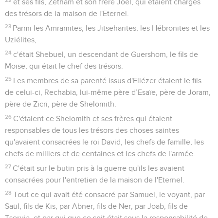
et ses fils, Zétham et son frère Joël, qui étaient chargés
des trésors de la maison de l'Eternel.
23
Parmi les Amramites, les Jitseharites, les Hébronites et les
Uziélites,
24
c'était Shebuel, un descendant de Guershom, le fils de
Moïse, qui était le chef des trésors.
25
Les membres de sa parenté issus d'Eliézer étaient le fils
de celui-ci, Rechabia, lui-même père d’Esaïe, père de Joram,
père de Zicri, père de Shelomith.
26
C'étaient ce Shelomith et ses frères qui étaient
responsables de tous les trésors des choses saintes
qu'avaient consacrées le roi David, les chefs de famille, les
chefs de milliers et de centaines et les chefs de l'armée.
27
C'était sur le butin pris à la guerre qu'ils les avaient
consacrées pour l'entretien de la maison de l'Eternel.
28
Tout ce qui avait été consacré par Samuel, le voyant, par
Saül, fils de Kis, par Abner, fils de Ner, par Joab, fils de
Tseruja, et par qui que ce soit était sous la responsabilité de