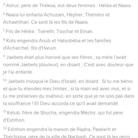
5
Ashur, père de Thékoa, eut deux femmes : Héléa et Naara.
6
Naara lui enfanta Achuzam, Hépher, Théméni et
Achashthari. Ce sont là les fils de Naara.
7
Fils de Héléa : Tséreth, Tsochar et Etnan.
8
Kots engendra Anub et Hatsobéba et les familles
d'Acharchel, fils d'Harum.
9
Jaebets était plus honoré que ses frères ; sa mère l'avait
nommé Jaebets (douleur), en disant : C'est avec douleur que
je l'ai enfanté.
10
Jaebets invoqua le Dieu d'Israël, en disant : Si tu me bénis
et que tu étendes mes limites ; si ta main est avec moi, et si
tu me préserves du malheur, en sorte que je ne sois pas dans
la souffrance ! Et Dieu accorda ce qu'il avait demandé.
11
Kélub, frère de Shucha, engendra Méchir, qui fut père
d'Eshthon.
12
Eshthon engendra la maison de Rapha, Paséach et
Théchinna, père de la ville de Nachash. Ce sont là les gens