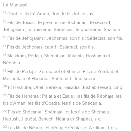
fut Manassé,
14
Dont le fils fut Amon, dont le fils fut Josias.
15
Fils de Josias : le premier-né Jochanan ; le second,
Jéhojakim ; le troisième, Sédécias ; le quatrième, Shallum.
16
Fils de Jéhojakim : Jéchonias, son fils ; Sédécias, son fils.
17
Fils de Jéchonias, captif : Salathiel, son fils,
18
Malkiram, Pédaja, Shénatsar, Jékamia, Hoshama et
Nédabia.
19
Fils de Pédaja : Zorobabel et Shimeï. Fils de Zorobabel :
Méshullam et Hanania ; Shélomith, leur soeur ;
20
Et Hashuba, Ohel, Bérékia, Hasadia, Jushab-Hésed, cinq.
21
Fils de Hanania : Pélatia et Ésaïe ; les fils de Réphaja, les
fils d'Arnan, les fils d'Obadia, les fils de Shécania.
22
Fils de Shécania : Shémaja ; et les fils de Shémaja :
Hattush, Jiguéal, Bariach, Néaria et Shaphat, six.
23
Les fils de Néaria : Eljoénaï, Ézéchias et Azrikam, trois.