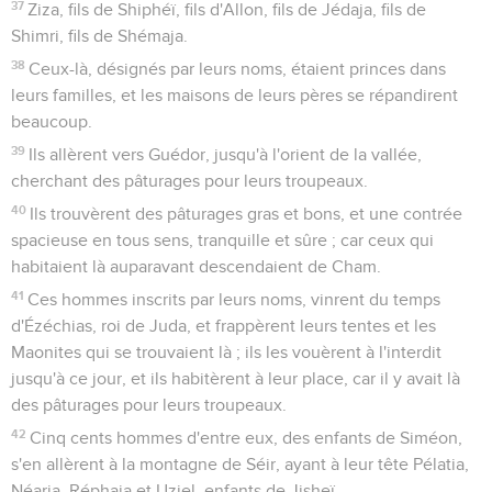
37
Ziza, fils de Shiphéï, fils d'Allon, fils de Jédaja, fils de
Shimri, fils de Shémaja.
38
Ceux-là, désignés par leurs noms, étaient princes dans
leurs familles, et les maisons de leurs pères se répandirent
beaucoup.
39
Ils allèrent vers Guédor, jusqu'à l'orient de la vallée,
cherchant des pâturages pour leurs troupeaux.
40
Ils trouvèrent des pâturages gras et bons, et une contrée
spacieuse en tous sens, tranquille et sûre ; car ceux qui
habitaient là auparavant descendaient de Cham.
41
Ces hommes inscrits par leurs noms, vinrent du temps
d'Ézéchias, roi de Juda, et frappèrent leurs tentes et les
Maonites qui se trouvaient là ; ils les vouèrent à l'interdit
jusqu'à ce jour, et ils habitèrent à leur place, car il y avait là
des pâturages pour leurs troupeaux.
42
Cinq cents hommes d'entre eux, des enfants de Siméon,
s'en allèrent à la montagne de Séir, ayant à leur tête Pélatia,
Néaria, Réphaja et Uziel, enfants de Jisheï.