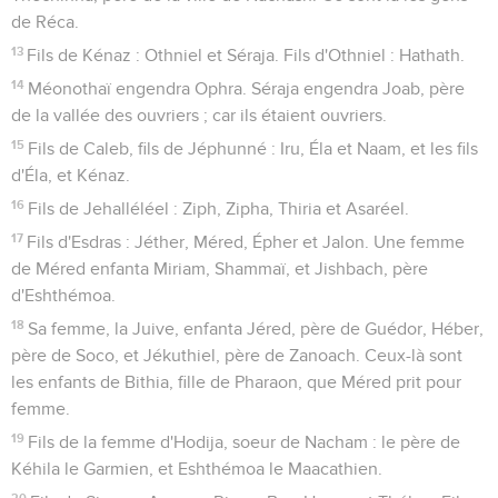
de Réca.
13
Fils de Kénaz : Othniel et Séraja. Fils d'Othniel : Hathath.
14
Méonothaï engendra Ophra. Séraja engendra Joab, père
de la vallée des ouvriers ; car ils étaient ouvriers.
15
Fils de Caleb, fils de Jéphunné : Iru, Éla et Naam, et les fils
d'Éla, et Kénaz.
16
Fils de Jehalléléel : Ziph, Zipha, Thiria et Asaréel.
17
Fils d'Esdras : Jéther, Méred, Épher et Jalon. Une femme
de Méred enfanta Miriam, Shammaï, et Jishbach, père
d'Eshthémoa.
18
Sa femme, la Juive, enfanta Jéred, père de Guédor, Héber,
père de Soco, et Jékuthiel, père de Zanoach. Ceux-là sont
les enfants de Bithia, fille de Pharaon, que Méred prit pour
femme.
19
Fils de la femme d'Hodija, soeur de Nacham : le père de
Kéhila le Garmien, et Eshthémoa le Maacathien.
20