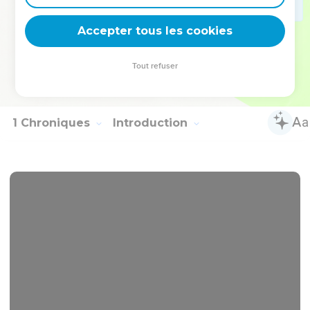
trône des rois qui étaient avec lui à Babylone.
29
Et, après qu'il lui eut changé ses vêtements de prisonnier,
Accepter tous les cookies
il mangea constamment en sa présence, tout le temps de sa
vie.
Tout refuser
30
Et pour son entretien, un ordinaire continuel lui fut établi
par le roi, pour chaque jour et pour tout le temps de sa vie.
1 Chroniques
Introduction