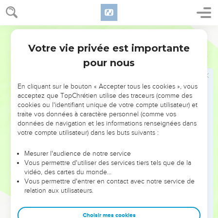
servez le roi de Babylone, et vous vous en trouverez bien.
25
Mais, au septième mois, Ismaël, fils de Néthania, fils
Ostervald
d'Élishama, de la race royale, et dix hommes avec lui,
vinrent, frappèrent Guédalia, et le tuèrent ainsi que les Juifs
Votre vie privée est importante
2 Rois
25
et les Caldéens qui étaient avec lui à Mitspa.
pour nous
26
Alors tout le peuple, depuis le plus petit jusqu'au plus
grand, avec les capitaines des gens de guerre, se levèrent et
En cliquant sur le bouton « Accepter tous les cookies », vous
s'en allèrent en Égypte, parce qu'ils avaient peur des
acceptez que TopChrétien utilise des traceurs (comme des
cookies ou l'identifiant unique de votre compte utilisateur) et
Caldéens.
traite vos données à caractère personnel (comme vos
données de navigation et les informations renseignées dans
Le roi de Babylone gracie Joakin
votre compte utilisateur) dans les buts suivants :
27
Or il arriva, la trente-septième année de la captivité de
Mesurer l'audience de notre service
Jéhojakin, roi de Juda, le vingt-septième jour du douzième
Vous permettre d'utiliser des services tiers tels que de la
mois, qu'Évilmérodac, roi de Babylone, l'année où il devint
vidéo, des cartes du monde…
Vous permettre d'entrer en contact avec notre service de
roi, releva la tête de Jéhojakin, roi de Juda, et le tira de
relation aux utilisateurs.
prison.
28
Il lui parla avec douceur, et il mit son trône au-dessus du
Choisir mes cookies