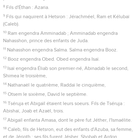
8
Fils d'Éthan : Azaria.
9
Fils qui naquirent à Hetsron : Jérachméel, Ram et Kélubaï
(Caleb).
10
Ram engendra Amminadab ; Amminadab engendra
Nahasshon, prince des enfants de Juda.
11
Nahasshon engendra Salma. Salma engendra Booz.
12
Booz engendra Obed. Obed engendra Isaï.
13
Isaï engendra Éliab son premier-né, Abinadab le second,
Shimea le troisième,
14
Nathanaël le quatrième, Raddaï le cinquième,
15
Otsem le sixième, David le septième.
16
Tséruja et Abigaïl étaient leurs soeurs. Fils de Tséruja :
Abishaï, Joab et Azaël, trois.
17
Abigaïl enfanta Amasa, dont le père fut Jéther, l'Ismaélite.
18
Caleb, fils de Hetsron, eut des enfants d'Azuba, sa femme,
et de Jérioth ; ses fils furent Jésher, Shobab et Ardon.