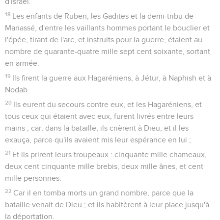
d'Israël.
18
Les enfants de Ruben, les Gadites et la demi-tribu de
Manassé, d'entre les vaillants hommes portant le bouclier et
l'épée, tirant de l'arc, et instruits pour la guerre, étaient au
nombre de quarante-quatre mille sept cent soixante, sortant
en armée.
19
Ils firent la guerre aux Hagaréniens, à Jétur, à Naphish et à
Nodab.
20
Ils eurent du secours contre eux, et les Hagaréniens, et
tous ceux qui étaient avec eux, furent livrés entre leurs
mains ; car, dans la bataille, ils crièrent à Dieu, et il les
exauça, parce qu'ils avaient mis leur espérance en lui ;
21
Et ils prirent leurs troupeaux : cinquante mille chameaux,
deux cent cinquante mille brebis, deux mille ânes, et cent
mille personnes.
22
Car il en tomba morts un grand nombre, parce que la
bataille venait de Dieu ; et ils habitèrent à leur place jusqu'à
la déportation.