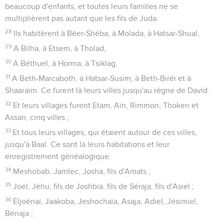
beaucoup d'enfants, et toutes leurs familles ne se
multiplièrent pas autant que les fils de Juda.
28
Ils habitèrent à Béer-Shéba, à Molada, à Hatsar-Shual,
29
A Bilha, à Etsem, à Tholad,
30
A Béthuel, à Horma, à Tsiklag,
31
A Beth-Marcaboth, à Hatsar-Susim, à Beth-Biréï et à
Shaaraïm. Ce furent là leurs villes jusqu'au règne de David.
32
Et leurs villages furent Etam, Aïn, Rimmon, Thoken et
Assan, cinq villes ;
33
Et tous leurs villages, qui étaient autour de ces villes,
jusqu'à Baal. Ce sont là leurs habitations et leur
enregistrement généalogique.
34
Meshobab, Jamlec, Josha, fils d'Amats ;
35
Joël, Jéhu, fils de Joshbia, fils de Séraja, fils d'Asiel ;
36
Éljoénaï, Jaakoba, Jeshochaïa, Asaja, Adiel, Jésimiel,
Bénaja ;