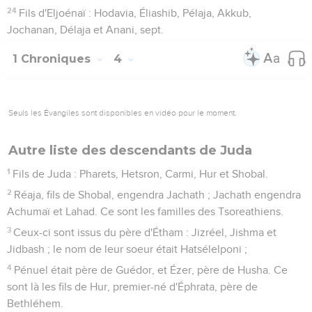
24
Fils d'Eljoénaï : Hodavia, Éliashib, Pélaja, Akkub,
Jochanan, Délaja et Anani, sept.
1 Chroniques
4
Seuls les Évangiles sont disponibles en vidéo pour le moment.
Autre liste des descendants de Juda
1
Fils de Juda : Pharets, Hetsron, Carmi, Hur et Shobal.
2
Réaja, fils de Shobal, engendra Jachath ; Jachath engendra
Achumaï et Lahad. Ce sont les familles des Tsoreathiens.
3
Ceux-ci sont issus du père d'Étham : Jizréel, Jishma et
Jidbash ; le nom de leur soeur était Hatsélelponi ;
4
Pénuel était père de Guédor, et Ézer, père de Husha. Ce
sont là les fils de Hur, premier-né d'Éphrata, père de
Bethléhem.