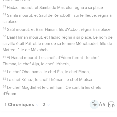
47
Hadad mourut, et Samla de Masréka régna à sa place.
48
Samla mourut, et Saül de Réhoboth, sur le fleuve, régna à
sa place.
49
Saül mourut, et Baal-Hanan, fils d'Acbor, régna à sa place.
50
Baal-Hanan mourut, et Hadad régna à sa place. Le nom de
sa ville était Paï, et le nom de sa femme Méhétabéel, fille de
Matred, fille de Mézahab.
51
Et Hadad mourut. Les chefs d'Édom furent : le chef
Thimna, le chef Alja, le chef Jétheth,
52
Le chef Oholibama, le chef Éla, le chef Pinon,
53
Le chef Kénaz, le chef Théman, le chef Mibtsar,
54
Le chef Magdiel et le chef Iram. Ce sont là les chefs
d'Édom.
1 Chroniques
2