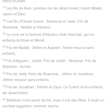
mère d'Onam.
27
Les fils de Ram, premier-né de Jérachméel, furent Maats,
Jamin et Éker.
28
Les fils d'Onam furent : Shammaï et Jada. Fils de
Shammaï : Nadab et Abishur.
29
Le nom de la femme d'Abishur était Abichaïl, qui lui
enfanta Achban et Molid.
30
Fils de Nadab : Séled et Appaïm. Séled mourut sans
enfants.
31
Fils d'Appaïm : Jishéï. Fils de Jishéï : Shéshan. Fils de
Shéshan : Achlaï.
32
Fils de Jada, frère de Shammaï : Jéther et Jonathan.
Jéther mourut sans enfants.
33
Fils de Jonathan : Péleth et Zaza. Ce furent là les enfants
de Jérachméel.
34
Shéshan n'eut point de fils, mais il eut des filles. Il avait un
esclave égyptien, nommé Jarcha.