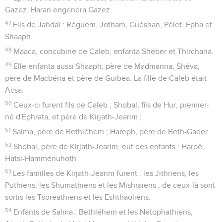
Gazez. Haran engendra Gazez.
47
Fils de Jahdaï : Réguem, Jotham, Guéshan, Pélet, Épha et
Shaaph.
48
Maaca, concubine de Caleb, enfanta Shéber et Thirchana.
49
Elle enfanta aussi Shaaph, père de Madmanna, Shéva,
père de Macbéna et père de Guibea. La fille de Caleb était
Acsa.
50
Ceux-ci furent fils de Caleb : Shobal, fils de Hur, premier-
né d'Éphrata, et père de Kirjath-Jearim ;
51
Salma, père de Bethléhem ; Hareph, père de Beth-Gader.
52
Shobal, père de Kirjath-Jearim, eut des enfants : Haroë,
Hatsi-Hamménuhoth.
53
Les familles de Kirjath-Jearim furent : les Jithriens, les
Puthiens, les Shumathiens et les Mishraïens ; de ceux-là sont
sortis les Tsoreathiens et les Eshthaoliens.
54
Enfants de Salma : Bethléhem et les Nétophathiens,