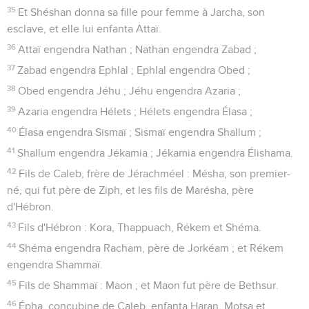
35
Et Shéshan donna sa fille pour femme à Jarcha, son
esclave, et elle lui enfanta Attaï.
36
Attaï engendra Nathan ; Nathan engendra Zabad ;
37
Zabad engendra Ephlal ; Ephlal engendra Obed ;
38
Obed engendra Jéhu ; Jéhu engendra Azaria ;
39
Azaria engendra Hélets ; Hélets engendra Élasa ;
40
Élasa engendra Sismaï ; Sismaï engendra Shallum ;
41
Shallum engendra Jékamia ; Jékamia engendra Élishama.
42
Fils de Caleb, frère de Jérachméel : Mésha, son premier-
né, qui fut père de Ziph, et les fils de Marésha, père
d'Hébron.
43
Fils d'Hébron : Kora, Thappuach, Rékem et Shéma.
44
Shéma engendra Racham, père de Jorkéam ; et Rékem
engendra Shammaï.
45
Fils de Shammaï : Maon ; et Maon fut père de Bethsur.
46
Épha, concubine de Caleb, enfanta Haran, Motsa et