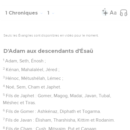
1 Chroniques
1
Seuls les Évangiles sont disponibles en vidéo pour le moment.
D'Adam aux descendants d'Ésaü
1
Adam, Seth, Énosh ;
2
Kénan, Mahalaléel, Jéred ;
3
Hénoc, Métushélah, Lémec ;
4
Noé, Sem, Cham et Japhet.
5
Fils de Japhet : Gomer, Magog, Madaï, Javan, Tubal,
Méshec et Tiras.
6
Fils de Gomer : Ashkénaz, Diphath et Togarma.
7
Fils de Javan : Élisham, Tharshisha, Kittim et Rodanim.
8
Fils de Cham : Cush, Mitsraïm, Put et Canaan.