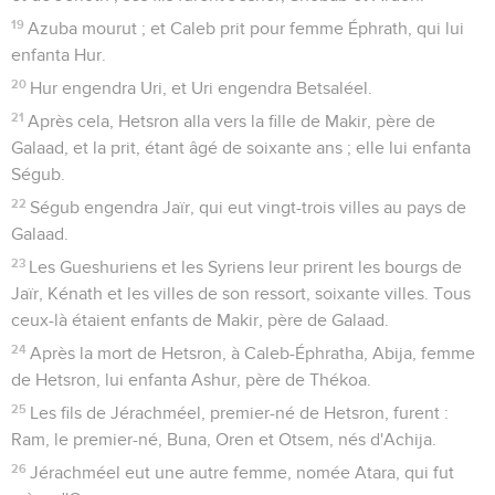
19
Azuba mourut ; et Caleb prit pour femme Éphrath, qui lui
enfanta Hur.
20
Hur engendra Uri, et Uri engendra Betsaléel.
21
Après cela, Hetsron alla vers la fille de Makir, père de
Galaad, et la prit, étant âgé de soixante ans ; elle lui enfanta
Ségub.
22
Ségub engendra Jaïr, qui eut vingt-trois villes au pays de
Galaad.
23
Les Gueshuriens et les Syriens leur prirent les bourgs de
Jaïr, Kénath et les villes de son ressort, soixante villes. Tous
ceux-là étaient enfants de Makir, père de Galaad.
24
Après la mort de Hetsron, à Caleb-Éphratha, Abija, femme
de Hetsron, lui enfanta Ashur, père de Thékoa.
25
Les fils de Jérachméel, premier-né de Hetsron, furent :
Ram, le premier-né, Buna, Oren et Otsem, nés d'Achija.
26
Jérachméel eut une autre femme, nomée Atara, qui fut