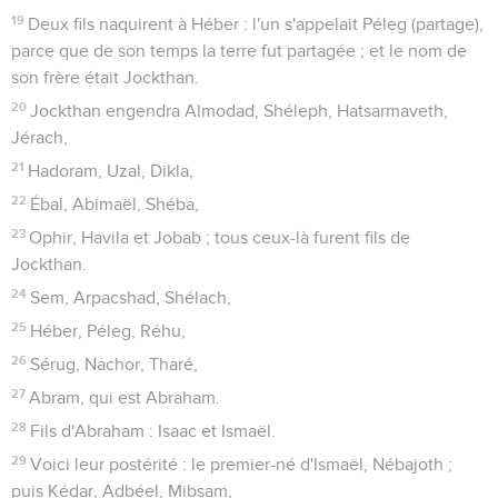
19
Deux fils naquirent à Héber : l'un s'appelait Péleg (partage),
parce que de son temps la terre fut partagée ; et le nom de
son frère était Jockthan.
20
Jockthan engendra Almodad, Shéleph, Hatsarmaveth,
Jérach,
21
Hadoram, Uzal, Dikla,
22
Ébal, Abimaël, Shéba,
23
Ophir, Havila et Jobab ; tous ceux-là furent fils de
Jockthan.
24
Sem, Arpacshad, Shélach,
25
Héber, Péleg, Réhu,
26
Sérug, Nachor, Tharé,
27
Abram, qui est Abraham.
28
Fils d'Abraham : Isaac et Ismaël.
29
Voici leur postérité : le premier-né d'Ismaël, Nébajoth ;
puis Kédar, Adbéel, Mibsam,