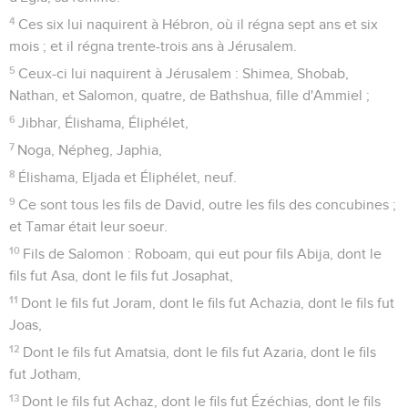
4
Ces six lui naquirent à Hébron, où il régna sept ans et six
mois ; et il régna trente-trois ans à Jérusalem.
5
Ceux-ci lui naquirent à Jérusalem : Shimea, Shobab,
Nathan, et Salomon, quatre, de Bathshua, fille d'Ammiel ;
6
Jibhar, Élishama, Éliphélet,
7
Noga, Népheg, Japhia,
8
Élishama, Eljada et Éliphélet, neuf.
9
Ce sont tous les fils de David, outre les fils des concubines ;
et Tamar était leur soeur.
10
Fils de Salomon : Roboam, qui eut pour fils Abija, dont le
fils fut Asa, dont le fils fut Josaphat,
11
Dont le fils fut Joram, dont le fils fut Achazia, dont le fils fut
Joas,
12
Dont le fils fut Amatsia, dont le fils fut Azaria, dont le fils
fut Jotham,
13
Dont le fils fut Achaz, dont le fils fut Ézéchias, dont le fils