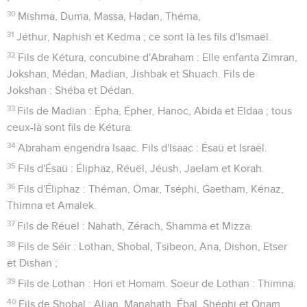
30
Mishma, Duma, Massa, Hadan, Théma,
31
Jéthur, Naphish et Kedma ; ce sont là les fils d'Ismaël.
32
Fils de Kétura, concubine d'Abraham : Elle enfanta Zimran,
Jokshan, Médan, Madian, Jishbak et Shuach. Fils de
Jokshan : Shéba et Dédan.
33
Fils de Madian : Épha, Épher, Hanoc, Abida et Eldaa ; tous
ceux-là sont fils de Kétura.
34
Abraham engendra Isaac. Fils d'Isaac : Ésaü et Israël.
35
Fils d'Ésaü : Éliphaz, Réuël, Jéush, Jaelam et Korah.
36
Fils d'Éliphaz : Théman, Omar, Tséphi, Gaetham, Kénaz,
Thimna et Amalek.
37
Fils de Réuël : Nahath, Zérach, Shamma et Mizza.
38
Fils de Séir : Lothan, Shobal, Tsibeon, Ana, Dishon, Etser
et Dishan ;
39
Fils de Lothan : Hori et Homam. Soeur de Lothan : Thimna.
40
Fils de Shobal : Aljan, Manahath, Ébal, Shéphi et Onam.