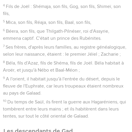
4
Fils de Joël : Shémaja, son fils, Gog, son fils, Shimeï, son
fils,
5
Mica, son fils, Réaja, son fils, Baal, son fils,
6
Béera, son fils, que Thilgath-Pilnéser, roi d'Assyrie,
emmena captif. C'était un prince des Rubénites.
7
Ses frères, d'après leurs familles, au registre généalogique,
selon leur naissance, étaient : le premier Jéïel ; Zacharie ;
8
Béla, fils d'Azaz, fils de Shéma, fils de Joël. Béla habitait à
Aroër, et jusqu'à Nébo et Baal-Méon ;
9
A l'orient, il habitait jusqu'à l'entrée du désert, depuis le
fleuve de l'Euphrate, car leurs troupeaux étaient nombreux
au pays de Galaad.
10
Du temps de Saül, ils firent la guerre aux Hagaréniens, qui
tombèrent entre leurs mains ; et ils habitèrent dans leurs
tentes, sur tout le côté oriental de Galaad.
Les descendants de Gad