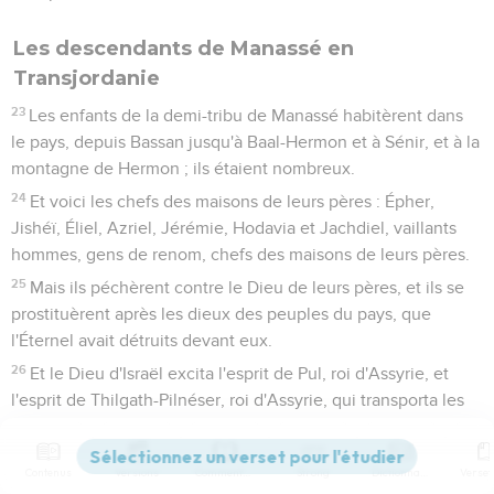
Les descendants de Manassé en
Transjordanie
23
Les enfants de la demi-tribu de Manassé habitèrent dans
le pays, depuis Bassan jusqu'à Baal-Hermon et à Sénir, et à la
montagne de Hermon ; ils étaient nombreux.
24
Et voici les chefs des maisons de leurs pères : Épher,
Jishéï, Éliel, Azriel, Jérémie, Hodavia et Jachdiel, vaillants
hommes, gens de renom, chefs des maisons de leurs pères.
25
Mais ils péchèrent contre le Dieu de leurs pères, et ils se
prostituèrent après les dieux des peuples du pays, que
l'Éternel avait détruits devant eux.
26
Et le Dieu d'Israël excita l'esprit de Pul, roi d'Assyrie, et
l'esprit de Thilgath-Pilnéser, roi d'Assyrie, qui transporta les
Rubénites, les Gadites et la demi-tribu de Manassé, et les
emmena à Chalach, à Chabor, à Hara, et au fleuve de Gozan,
Contenus
Versions
Commentaires
Strong
Dictionnaire
où ils sont demeurés jusqu'à ce jour.