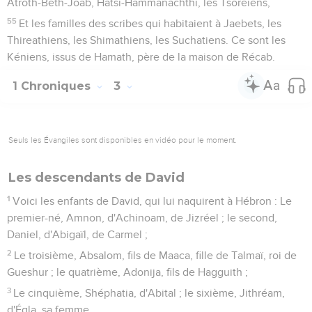
Atroth-Beth-Joab, Hatsi-Hammanachthi, les Tsoreïens,
55
Et les familles des scribes qui habitaient à Jaebets, les
Thireathiens, les Shimathiens, les Suchatiens. Ce sont les
Kéniens, issus de Hamath, père de la maison de Récab.
1 Chroniques
3
Seuls les Évangiles sont disponibles en vidéo pour le moment.
Les descendants de David
1
Voici les enfants de David, qui lui naquirent à Hébron : Le
premier-né, Amnon, d'Achinoam, de Jizréel ; le second,
Daniel, d'Abigaïl, de Carmel ;
2
Le troisième, Absalom, fils de Maaca, fille de Talmaï, roi de
Gueshur ; le quatrième, Adonija, fils de Hagguith ;
3
Le cinquième, Shéphatia, d'Abital ; le sixième, Jithréam,
d'Égla, sa femme.