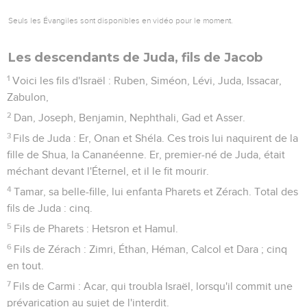
Seuls les Évangiles sont disponibles en vidéo pour le moment.
Les descendants de Juda, fils de Jacob
1
Voici les fils d'Israël : Ruben, Siméon, Lévi, Juda, Issacar,
Zabulon,
2
Dan, Joseph, Benjamin, Nephthali, Gad et Asser.
3
Fils de Juda : Er, Onan et Shéla. Ces trois lui naquirent de la
fille de Shua, la Cananéenne. Er, premier-né de Juda, était
méchant devant l'Éternel, et il le fit mourir.
4
Tamar, sa belle-fille, lui enfanta Pharets et Zérach. Total des
fils de Juda : cinq.
5
Fils de Pharets : Hetsron et Hamul.
6
Fils de Zérach : Zimri, Éthan, Héman, Calcol et Dara ; cinq
en tout.
7
Fils de Carmi : Acar, qui troubla Israël, lorsqu'il commit une
prévarication au sujet de l'interdit.