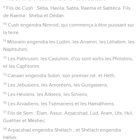
9
Fils de Cush : Séba, Havila, Sabta, Raema et Sabtéca. Fils
de Raema : Shéba et Dédan.
10
Cush engendra Nimrod, qui commença à être puissant sur
la terre.
11
Mitsraïm engendra les Ludim, les Anamin, les Léhabim, les
Naphtuhim,
12
Les Pathrusim, les Casluhim, d'où sont sortis les Philistins,
et les Caphtorim.
13
Canaan engendra Sidon, son premier-né, et Heth,
14
Les Jébusiens, les Amoréens, les Guirgasiens,
15
Les Héviens, les Arkiens, les Siniens,
16
Les Arvadiens, les Tsémariens et les Hamathiens.
17
Fils de Sem : Élam, Assur, Arpacshad, Lud, Aram, Uts, Hul,
Guéther et Méshec.
18
Arpacshad engendra Shélach ; et Shélach engendra
Héber.