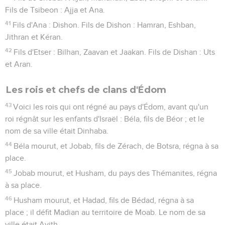
Fils de Tsibeon : Ajja et Ana.
41
Fils d'Ana : Dishon. Fils de Dishon : Hamran, Eshban,
Jithran et Kéran.
42
Fils d'Etser : Bilhan, Zaavan et Jaakan. Fils de Dishan : Uts
et Aran.
Les rois et chefs de clans d'Édom
43
Voici les rois qui ont régné au pays d'Édom, avant qu'un
roi régnât sur les enfants d'Israël : Béla, fils de Béor ; et le
nom de sa ville était Dinhaba.
44
Béla mourut, et Jobab, fils de Zérach, de Botsra, régna à sa
place.
45
Jobab mourut, et Husham, du pays des Thémanites, régna
à sa place.
46
Husham mourut, et Hadad, fils de Bédad, régna à sa
place ; il défit Madian au territoire de Moab. Le nom de sa
ville était Avith.