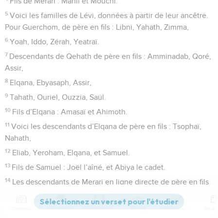
Fils de Merari : Mahli et Mouchi.
5
Voici les familles de Lévi, données à partir de leur ancêtre.
Pour Guerchom, de père en fils : Libni, Yahath, Zimma,
6
Yoah, Iddo, Zérah, Yeatraï.
7
Descendants de Qehath de père en fils : Amminadab, Qoré,
Assir,
8
Elqana, Ebyasaph, Assir,
9
Tahath, Ouriel, Ouzzia, Saül.
10
Fils d’Elqana : Amasaï et Ahimoth.
11
Voici les descendants d’Elqana de père en fils : Tsophaï,
Nahath,
12
Eliab, Yeroham, Elqana, et Samuel.
13
Fils de Samuel : Joël l’aîné, et Abiya le cadet.
14
Les descendants de Merari en ligne directe de père en fils
furent : Mahli, Libni, Chimeï, Ouzza,
15
Chimea, Hagguiya, et Asaya.
Contenus
Versions
Commentaires
Strong
Dictionnaire