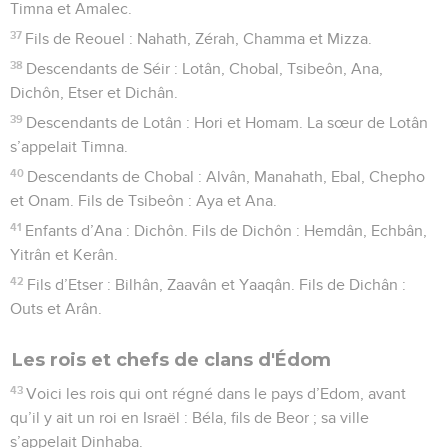
Timna et Amalec.
37
Fils de Reouel : Nahath, Zérah, Chamma et Mizza.
38
Descendants de Séir : Lotân, Chobal, Tsibeôn, Ana,
Dichôn, Etser et Dichân.
39
Descendants de Lotân : Hori et Homam. La sœur de Lotân
s’appelait Timna.
40
Descendants de Chobal : Alvân, Manahath, Ebal, Chepho
et Onam. Fils de Tsibeôn : Aya et Ana.
41
Enfants d’Ana : Dichôn. Fils de Dichôn : Hemdân, Echbân,
Yitrân et Kerân.
42
Fils d’Etser : Bilhân, Zaavân et Yaaqân. Fils de Dichân :
Outs et Arân.
Les rois et chefs de clans d'Édom
43
Voici les rois qui ont régné dans le pays d’Edom, avant
qu’il y ait un roi en Israël : Béla, fils de Beor ; sa ville
s’appelait Dinhaba.