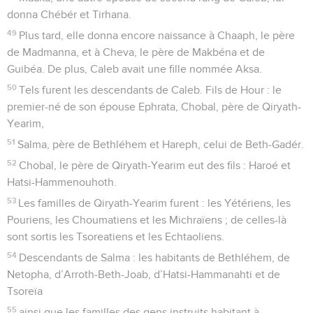
donna Chébér et Tirhana.
49
Plus tard, elle donna encore naissance à Chaaph, le père
de Madmanna, et à Cheva, le père de Makbéna et de
Guibéa. De plus, Caleb avait une fille nommée Aksa.
50
Tels furent les descendants de Caleb. Fils de Hour : le
premier-né de son épouse Ephrata, Chobal, père de Qiryath-
Yearim,
51
Salma, père de Bethléhem et Hareph, celui de Beth-Gadér.
52
Chobal, le père de Qiryath-Yearim eut des fils : Haroé et
Hatsi-Hammenouhoth.
53
Les familles de Qiryath-Yearim furent : les Yétériens, les
Pouriens, les Choumatiens et les Michraïens ; de celles-là
sont sortis les Tsoreatiens et les Echtaoliens.
54
Descendants de Salma : les habitants de Bethléhem, de
Netopha, d’Arroth-Beth-Joab, d’Hatsi-Hammanahti et de
Tsoreïa
55
ainsi que les familles des gens instruits habitant à