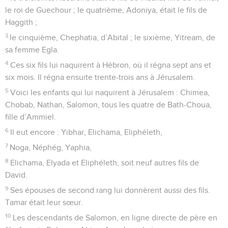
le roi de Guechour ; le quatrième, Adoniya, était le fils de
Haggith ;
3
le cinquième, Chephatia, d’Abital ; le sixième, Yitream, de
sa femme Egla.
4
Ces six fils lui naquirent à Hébron, où il régna sept ans et
six mois. Il régna ensuite trente-trois ans à Jérusalem.
5
Voici les enfants qui lui naquirent à Jérusalem : Chimea,
Chobab, Nathan, Salomon, tous les quatre de Bath-Choua,
fille d’Ammiel.
6
Il eut encore : Yibhar, Elichama, Eliphéleth,
7
Noga, Néphég, Yaphia,
8
Elichama, Elyada et Eliphéleth, soit neuf autres fils de
David.
9
Ses épouses de second rang lui donnèrent aussi des fils.
Tamar était leur sœur.
10
Les descendants de Salomon, en ligne directe de père en