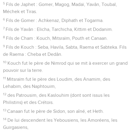
5
Fils de Japhet : Gomer, Magog, Madaï, Yavân, Toubal,
Méchek et Tiras.
6
Fils de Gomer : Achkenaz, Diphath et Togarma.
7
Fils de Yavân : Elicha, Tarchicha, Kittim et Dodanim.
8
Fils de Cham : Kouch, Mitsraïm, Pouth et Canaan.
9
Fils de Kouch : Seba, Havila, Sabta, Raema et Sabteka. Fils
de Raema : Cheba et Dedân.
10
Kouch fut le père de Nimrod qui se mit à exercer un grand
pouvoir sur la terre.
11
Mitsraïm fut le père des Loudim, des Anamim, des
Lehabim, des Naphtouim,
12
des Patrousim, des Kaslouhim (dont sont issus les
Philistins) et des Crétois.
13
Canaan fut le père de Sidon, son aîné, et Heth.
14
De lui descendent les Yebousiens, les Amoréens, les
Guirgasiens,