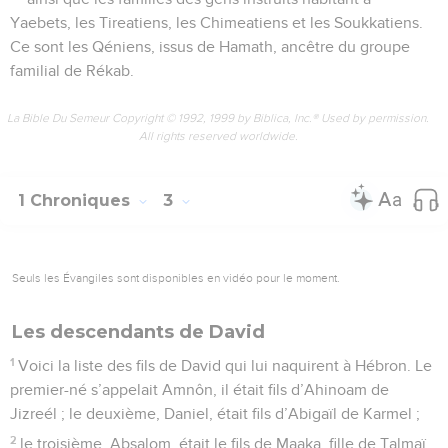
Yaebets, les Tireatiens, les Chimeatiens et les Soukkatiens.
Ce sont les Qéniens, issus de Hamath, ancêtre du groupe
familial de Rékab.
La Bible Du Semeur Copyright © 1992, 1999 by Biblica, Inc.® Used by permission.
All rights reserved worldwide.
1 Chroniques
3
Seuls les Évangiles sont disponibles en vidéo pour le moment.
Les descendants de David
1
Voici la liste des fils de David qui lui naquirent à Hébron. Le
premier-né s’appelait Amnôn, il était fils d’Ahinoam de
Jizreél ; le deuxième, Daniel, était fils d’Abigaïl de Karmel ;
2
le troisième, Absalom, était le fils de Maaka, fille de Talmaï,