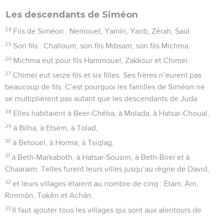
Les descendants de Siméon
24
Fils de Siméon : Nemouel, Yamîn, Yarib, Zérah, Saül.
25
Son fils : Challoum, son fils Mibsam, son fils Michma.
26
Michma eut pour fils Hammouel, Zakkour et Chimeï.
27
Chimeï eut seize fils et six filles. Ses frères n’eurent pas
beaucoup de fils. C’est pourquoi les familles de Siméon ne
se multiplièrent pas autant que les descendants de Juda.
28
Elles habitaient à Beer-Chéba, à Molada, à Hatsar-Choual,
29
à Bilha, à Etsém, à Tolad,
30
à Betouel, à Horma, à Tsiqlag,
31
à Beth-Markaboth, à Hatsar-Sousim, à Beth-Bireï et à
Chaaraïm. Telles furent leurs villes jusqu’au règne de David,
32
et leurs villages étaient au nombre de cinq : Etam, Aïn,
Rimmôn, Tokên et Achân.
33
Il faut ajouter tous les villages qui sont aux alentours de