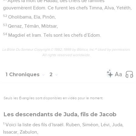
Après la mort de Hadad, des chefs de familles
gouvernèrent Edom. Ce furent les chefs Timna, Alva, Yetéth,
52
Oholibama, Ela, Pinôn,
53
Qenaz, Témân, Mibtsar,
54
Magdiel et Iram. Tels sont les chefs d’Edom.
La Bible Du Semeur Copyright © 1992, 1999 by Biblica, Inc.® Used by permission.
All rights reserved worldwide.
1 Chroniques
2
Seuls les Évangiles sont disponibles en vidéo pour le moment.
Les descendants de Juda, fils de Jacob
1
Voici la liste des fils d’Israël. Ruben, Siméon, Lévi, Juda,
Issacar, Zabulon,