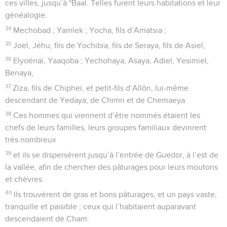
ces villes, jusqu’à *Baal. Telles furent leurs habitations et leur
généalogie.
34
Mechobad ; Yamlek ; Yocha, fils d’Amatsia ;
35
Joël, Jéhu, fils de Yochibia, fils de Seraya, fils de Asiel,
36
Elyoénaï, Yaaqoba ; Yechohaya, Asaya, Adiel, Yesimiel,
Benaya,
37
Ziza, fils de Chipheï, et petit-fils d’Allôn, lui-même
descendant de Yedaya, de Chimri et de Chemaeya.
38
Ces hommes qui viennent d’être nommés étaient les
chefs de leurs familles, leurs groupes familiaux devinrent
très nombreux
39
et ils se dispersèrent jusqu’à l’entrée de Guedor, à l’est de
la vallée, afin de chercher des pâturages pour leurs moutons
et chèvres.
40
Ils trouvèrent de gras et bons pâturages, et un pays vaste,
tranquille et paisible ; ceux qui l’habitaient auparavant
descendaient de Cham.