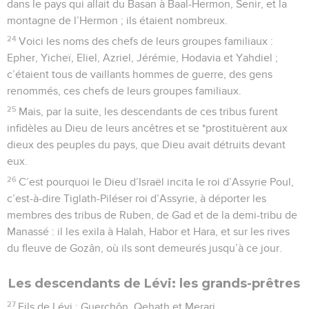
dans le pays qui allait du Basan à Baal-Hermon, Senir, et la
montagne de l’Hermon ; ils étaient nombreux.
24
Voici les noms des chefs de leurs groupes familiaux :
Epher, Yicheï, Eliel, Azriel, Jérémie, Hodavia et Yahdiel ;
c’étaient tous de vaillants hommes de guerre, des gens
renommés, ces chefs de leurs groupes familiaux.
25
Mais, par la suite, les descendants de ces tribus furent
infidèles au Dieu de leurs ancêtres et se *prostituèrent aux
dieux des peuples du pays, que Dieu avait détruits devant
eux.
26
C’est pourquoi le Dieu d’Israël incita le roi d’Assyrie Poul,
c’est-à-dire Tiglath-Piléser roi d’Assyrie, à déporter les
membres des tribus de Ruben, de Gad et de la demi-tribu de
Manassé : il les exila à Halah, Habor et Hara, et sur les rives
du fleuve de Gozân, où ils sont demeurés jusqu’à ce jour.
Les descendants de Lévi: les grands-prêtres
27
Fils de Lévi : Guerchôn, Qehath et Merari.