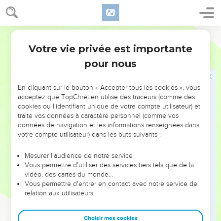
c’est le trône de son descendant qui « sera inébranlable à
perpétuité » (17.14). C’est pourquoi le Chroniste ne
Semeur
mentionne que la généalogie et la mort de Saül (9.35 à
Votre vie privée est importante
10.14). Il met en évidence le rôle central, emblématique, de
1 Chroniques
Introduction
David en ne retenant que les aspects positifs de sa vie,
pour nous
passant sous silence l’adultère commis avec Bath-Chéba, le
meurtre d’Urie et la révolte d’Absalom. Dans 2 Chroniques,
En cliquant sur le bouton « Accepter tous les cookies », vous
il négligera totalement, après le schisme, l’histoire des rois
acceptez que TopChrétien utilise des traceurs (comme des
cookies ou l'identifiant unique de votre compte utilisateur) et
d’Israël, pour se concentrer sur celle des rois de Juda,
traite vos données à caractère personnel (comme vos
héritiers de la promesse. Privés de roi, les Israélites revenus
données de navigation et les informations renseignées dans
d’exil ont dû être fortifiés dans leur espérance messianique
votre compte utilisateur) dans les buts suivants :
par cette vision de l’histoire.
Mesurer l'audience de notre service
Vous permettre d'utiliser des services tiers tels que de la
Mais la grande œuvre de David est celle qu’il n’a pas faite !
vidéo, des cartes du monde…
Désireux de construire un Temple pour Dieu (17.1), il ne peut
Vous permettre d'entrer en contact avec notre service de
qu’organiser les préparatifs de la construction : il choisit
relation aux utilisateurs.
l’emplacement (ch.21), donne à Salomon les instructions
nécessaires (ch.22) et le mandate publiquement pour sa
Choisir mes cookies