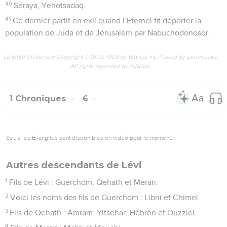
40
Seraya, Yehotsadaq.
41
Ce dernier partit en exil quand l’Eternel fit déporter la
population de Juda et de Jérusalem par Nabuchodonosor.
La Bible Du Semeur Copyright © 1992, 1999 by Biblica, Inc.® Used by permission.
All rights reserved worldwide.
1 Chroniques
6
Seuls les Évangiles sont disponibles en vidéo pour le moment.
Autres descendants de Lévi
1
Fils de Lévi : Guerchom, Qehath et Merari.
2
Voici les noms des fils de Guerchom : Libni et Chimeï.
3
Fils de Qehath : Amram, Yitsehar, Hébrôn et Ouzziel.
4