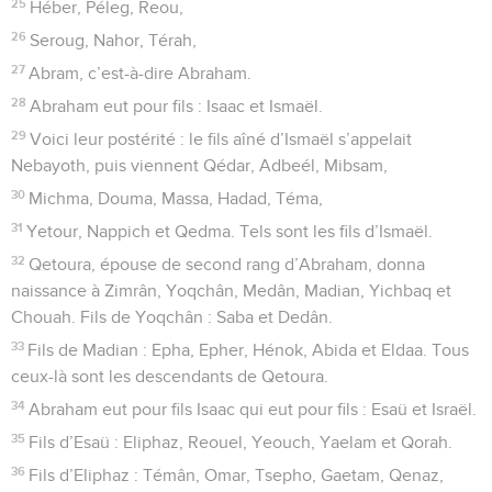
25
Héber, Péleg, Reou,
26
Seroug, Nahor, Térah,
27
Abram, c’est-à-dire Abraham.
28
Abraham eut pour fils : Isaac et Ismaël.
29
Voici leur postérité : le fils aîné d’Ismaël s’appelait
Nebayoth, puis viennent Qédar, Adbeél, Mibsam,
30
Michma, Douma, Massa, Hadad, Téma,
31
Yetour, Nappich et Qedma. Tels sont les fils d’Ismaël.
32
Qetoura, épouse de second rang d’Abraham, donna
naissance à Zimrân, Yoqchân, Medân, Madian, Yichbaq et
Chouah. Fils de Yoqchân : Saba et Dedân.
33
Fils de Madian : Epha, Epher, Hénok, Abida et Eldaa. Tous
ceux-là sont les descendants de Qetoura.
34
Abraham eut pour fils Isaac qui eut pour fils : Esaü et Israël.
35
Fils d’Esaü : Eliphaz, Reouel, Yeouch, Yaelam et Qorah.
36
Fils d’Eliphaz : Témân, Omar, Tsepho, Gaetam, Qenaz,