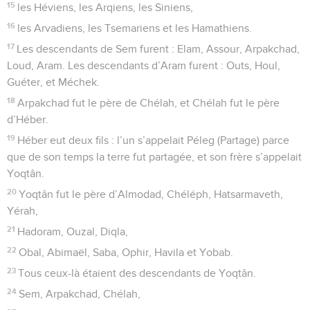
15
les Héviens, les Arqiens, les Siniens,
16
les Arvadiens, les Tsemariens et les Hamathiens.
17
Les descendants de Sem furent : Elam, Assour, Arpakchad,
Loud, Aram. Les descendants d’Aram furent : Outs, Houl,
Guéter, et Méchek.
18
Arpakchad fut le père de Chélah, et Chélah fut le père
d’Héber.
19
Héber eut deux fils : l’un s’appelait Péleg (Partage) parce
que de son temps la terre fut partagée, et son frère s’appelait
Yoqtân.
20
Yoqtân fut le père d’Almodad, Chéléph, Hatsarmaveth,
Yérah,
21
Hadoram, Ouzal, Diqla,
22
Obal, Abimaël, Saba, Ophir, Havila et Yobab.
23
Tous ceux-là étaient des descendants de Yoqtân.
24
Sem, Arpakchad, Chélah,