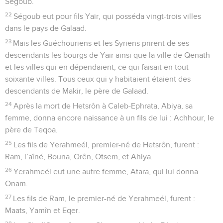
Ségoub.
22
Ségoub eut pour fils Yaïr, qui posséda vingt-trois villes
dans le pays de Galaad.
23
Mais les Guéchouriens et les Syriens prirent de ses
descendants les bourgs de Yaïr ainsi que la ville de Qenath
et les villes qui en dépendaient, ce qui faisait en tout
soixante villes. Tous ceux qui y habitaient étaient des
descendants de Makir, le père de Galaad.
24
Après la mort de Hetsrôn à Caleb-Ephrata, Abiya, sa
femme, donna encore naissance à un fils de lui : Achhour, le
père de Teqoa.
25
Les fils de Yerahmeél, premier-né de Hetsrôn, furent :
Ram, l’aîné, Bouna, Orên, Otsem, et Ahiya.
26
Yerahmeél eut une autre femme, Atara, qui lui donna
Onam.
27
Les fils de Ram, le premier-né de Yerahmeél, furent :
Maats, Yamîn et Eqer.