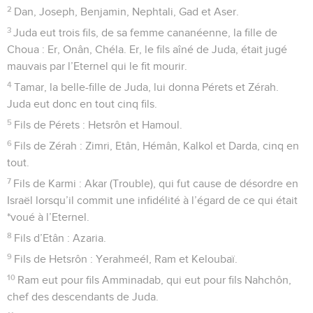
2
Dan, Joseph, Benjamin, Nephtali, Gad et Aser.
3
Juda eut trois fils, de sa femme cananéenne, la fille de
Choua : Er, Onân, Chéla. Er, le fils aîné de Juda, était jugé
mauvais par l’Eternel qui le fit mourir.
4
Tamar, la belle-fille de Juda, lui donna Pérets et Zérah.
Juda eut donc en tout cinq fils.
5
Fils de Pérets : Hetsrôn et Hamoul.
6
Fils de Zérah : Zimri, Etân, Hémân, Kalkol et Darda, cinq en
tout.
7
Fils de Karmi : Akar (Trouble), qui fut cause de désordre en
Israël lorsqu’il commit une infidélité à l’égard de ce qui était
*voué à l’Eternel.
8
Fils d’Etân : Azaria.
9
Fils de Hetsrôn : Yerahmeél, Ram et Keloubaï.
10
Ram eut pour fils Amminadab, qui eut pour fils Nahchôn,
chef des descendants de Juda.