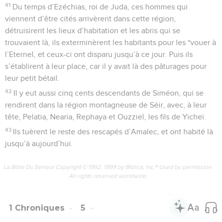
41
Du temps d’Ezéchias, roi de Juda, ces hommes qui
viennent d’être cités arrivèrent dans cette région,
détruisirent les lieux d’habitation et les abris qui se
trouvaient là, ils exterminèrent les habitants pour les *vouer à
l’Eternel, et ceux-ci ont disparu jusqu’à ce jour. Puis ils
s’établirent à leur place, car il y avait là des pâturages pour
leur petit bétail.
42
Il y eut aussi cinq cents descendants de Siméon, qui se
rendirent dans la région montagneuse de Séir, avec, à leur
tête, Pelatia, Nearia, Rephaya et Ouzziel, les fils de Yicheï.
43
Ils tuèrent le reste des rescapés d’Amalec, et ont habité là
jusqu’à aujourd’hui.
La Bible Du Semeur Copyright © 1992, 1999 by Biblica, Inc.® Used by permission.
All rights reserved worldwide.
1 Chroniques
5