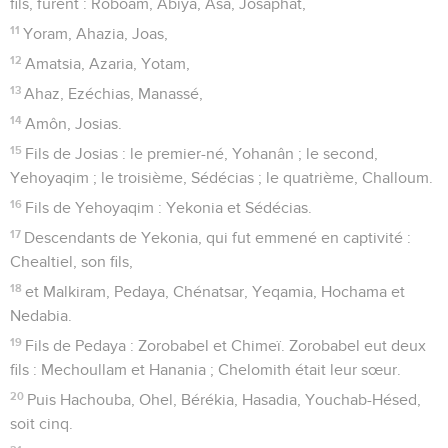
fils, furent : Roboam, Abiya, Asa, Josaphat,
11
Yoram, Ahazia, Joas,
12
Amatsia, Azaria, Yotam,
13
Ahaz, Ezéchias, Manassé,
14
Amôn, Josias.
15
Fils de Josias : le premier-né, Yohanân ; le second,
Yehoyaqim ; le troisième, Sédécias ; le quatrième, Challoum.
16
Fils de Yehoyaqim : Yekonia et Sédécias.
17
Descendants de Yekonia, qui fut emmené en captivité :
Chealtiel, son fils,
18
et Malkiram, Pedaya, Chénatsar, Yeqamia, Hochama et
Nedabia.
19
Fils de Pedaya : Zorobabel et Chimeï. Zorobabel eut deux
fils : Mechoullam et Hanania ; Chelomith était leur sœur.
20
Puis Hachouba, Ohel, Bérékia, Hasadia, Youchab-Hésed,
soit cinq.