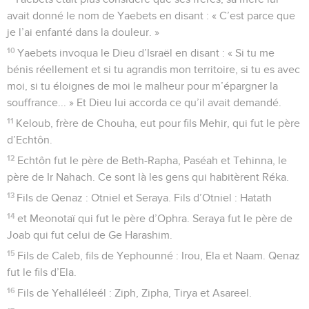
avait donné le nom de Yaebets en disant : « C’est parce que
je l’ai enfanté dans la douleur. »
10
Yaebets invoqua le Dieu d’Israël en disant : « Si tu me
bénis réellement et si tu agrandis mon territoire, si tu es avec
moi, si tu éloignes de moi le malheur pour m’épargner la
souffrance... » Et Dieu lui accorda ce qu’il avait demandé.
11
Keloub, frère de Chouha, eut pour fils Mehir, qui fut le père
d’Echtôn.
12
Echtôn fut le père de Beth-Rapha, Paséah et Tehinna, le
père de Ir Nahach. Ce sont là les gens qui habitèrent Réka.
13
Fils de Qenaz : Otniel et Seraya. Fils d’Otniel : Hatath
14
et Meonotaï qui fut le père d’Ophra. Seraya fut le père de
Joab qui fut celui de Ge Harashim.
15
Fils de Caleb, fils de Yephounné : Irou, Ela et Naam. Qenaz
fut le fils d’Ela.
16
Fils de Yehalléleél : Ziph, Zipha, Tirya et Asareel.