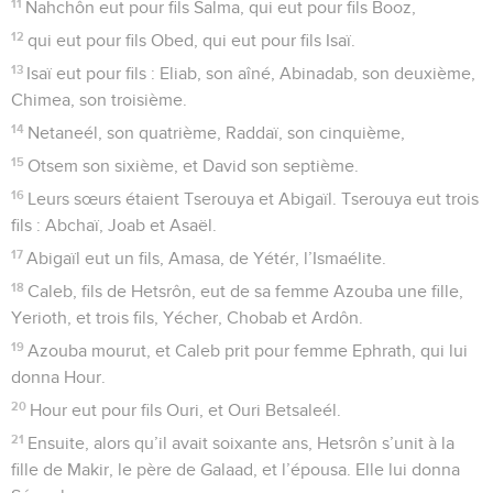
11
Nahchôn eut pour fils Salma, qui eut pour fils Booz,
12
qui eut pour fils Obed, qui eut pour fils Isaï.
13
Isaï eut pour fils : Eliab, son aîné, Abinadab, son deuxième,
Chimea, son troisième.
14
Netaneél, son quatrième, Raddaï, son cinquième,
15
Otsem son sixième, et David son septième.
16
Leurs sœurs étaient Tserouya et Abigaïl. Tserouya eut trois
fils : Abchaï, Joab et Asaël.
17
Abigaïl eut un fils, Amasa, de Yétér, l’Ismaélite.
18
Caleb, fils de Hetsrôn, eut de sa femme Azouba une fille,
Yerioth, et trois fils, Yécher, Chobab et Ardôn.
19
Azouba mourut, et Caleb prit pour femme Ephrath, qui lui
donna Hour.
20
Hour eut pour fils Ouri, et Ouri Betsaleél.
21
Ensuite, alors qu’il avait soixante ans, Hetsrôn s’unit à la
fille de Makir, le père de Galaad, et l’épousa. Elle lui donna