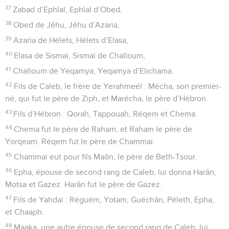
37
Zabad d’Ephlal, Ephlal d’Obed,
38
Obed de Jéhu, Jéhu d’Azaria,
39
Azaria de Hélets, Hélets d’Elasa,
40
Elasa de Sismaï, Sismaï de Challoum,
41
Challoum de Yeqamya, Yeqamya d’Elichama.
42
Fils de Caleb, le frère de Yerahmeél : Mécha, son premier-
né, qui fut le père de Ziph, et Marécha, le père d’Hébron.
43
Fils d’Hébron : Qorah, Tappouah, Réqem et Chema.
44
Chema fut le père de Raham, et Raham le père de
Yorqeam. Réqem fut le père de Chammaï.
45
Chammaï eut pour fils Maôn, le père de Beth-Tsour.
46
Epha, épouse de second rang de Caleb, lui donna Harân,
Motsa et Gazez. Harân fut le père de Gazez.
47
Fils de Yahdaï : Réguém, Yotam, Guéchân, Péleth, Epha,
et Chaaph.
48
Maaka, une autre épouse de second rang de Caleb, lui