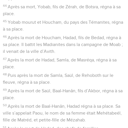
44
Après sa mort, Yobab, fils de Zérah, de Botsra, régna à sa
place.
45
Yobab mourut et Houcham, du pays des Témanites, régna
à sa place.
46
Après la mort de Houcham, Hadad, fils de Bedad, régna à
sa place. Il battit les Madianites dans la campagne de Moab ;
il venait de la ville d’Avith.
47
Après la mort de Hadad, Samla, de Masréqa, régna à sa
place.
48
Puis après la mort de Samla, Saül, de Rehoboth sur le
fleuve, régna à sa place.
49
Après la mort de Saül, Baal-Hanân, fils d’Akbor, régna à sa
place.
50
Après la mort de Baal-Hanân, Hadad régna à sa place. Sa
ville s’appelait Paou, le nom de sa femme était Mehétabeél,
fille de Matréd, et petite-fille de Mézahab.
51