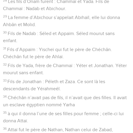
28
Les fils d’Onam furent : Chammaï et Yada. Fils de
Chammaï : Nadab et Abichour.
29
La femme d’Abichour s’appelait Abihaïl, elle lui donna
Ahbân et Molid.
30
Fils de Nadab : Séled et Appaïm. Séled mourut sans
enfant.
31
Fils d’Appaïm : Yischeï qui fut le père de Chéchân.
Chéchân fut le père de Ahlaï.
32
Fils de Yada, frère de Chammaï : Yéter et Jonathan. Yéter
mourut sans enfant.
33
Fils de Jonathan : Péleth et Zaza. Ce sont là les
descendants de Yérahmeél.
34
Chéchân n’avait pas de fils, il n’avait que des filles. Il avait
un esclave égyptien nommé Yarha
35
à qui il donna l’une de ses filles pour femme ; celle-ci lui
donna Attaï.
36
Attaï fut le père de Nathan, Nathan celui de Zabad,