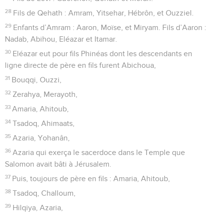
28
Fils de Qehath : Amram, Yitsehar, Hébrôn, et Ouzziel.
29
Enfants d’Amram : Aaron, Moïse, et Miryam. Fils d’Aaron :
Nadab, Abihou, Eléazar et Itamar.
30
Eléazar eut pour fils Phinéas dont les descendants en
ligne directe de père en fils furent Abichoua,
31
Bouqqi, Ouzzi,
32
Zerahya, Merayoth,
33
Amaria, Ahitoub,
34
Tsadoq, Ahimaats,
35
Azaria, Yohanân,
36
Azaria qui exerça le sacerdoce dans le Temple que
Salomon avait bâti à Jérusalem.
37
Puis, toujours de père en fils : Amaria, Ahitoub,
38
Tsadoq, Challoum,
39
Hilqiya, Azaria,