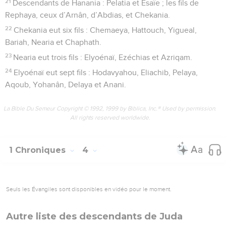
21
Descendants de Hanania : Pelatia et Esaïe ; les fils de
Rephaya, ceux d’Arnân, d’Abdias, et Chekania.
22
Chekania eut six fils : Chemaeya, Hattouch, Yigueal,
Bariah, Nearia et Chaphath.
23
Nearia eut trois fils : Elyoénaï, Ezéchias et Azriqam.
24
Elyoénaï eut sept fils : Hodavyahou, Eliachib, Pelaya,
Aqoub, Yohanân, Delaya et Anani.
La Bible Du Semeur Copyright © 1992, 1999 by Biblica, Inc.® Used by permission.
All rights reserved worldwide.
1 Chroniques
4
Seuls les Évangiles sont disponibles en vidéo pour le moment.
Autre liste des descendants de Juda