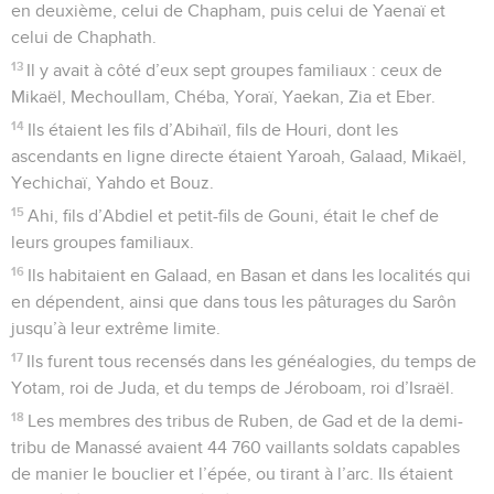
en deuxième, celui de Chapham, puis celui de Yaenaï et
celui de Chaphath.
13
Il y avait à côté d’eux sept groupes familiaux : ceux de
Mikaël, Mechoullam, Chéba, Yoraï, Yaekan, Zia et Eber.
14
Ils étaient les fils d’Abihaïl, fils de Houri, dont les
ascendants en ligne directe étaient Yaroah, Galaad, Mikaël,
Yechichaï, Yahdo et Bouz.
15
Ahi, fils d’Abdiel et petit-fils de Gouni, était le chef de
leurs groupes familiaux.
16
Ils habitaient en Galaad, en Basan et dans les localités qui
en dépendent, ainsi que dans tous les pâturages du Sarôn
jusqu’à leur extrême limite.
17
Ils furent tous recensés dans les généalogies, du temps de
Yotam, roi de Juda, et du temps de Jéroboam, roi d’Israël.
18
Les membres des tribus de Ruben, de Gad et de la demi-
tribu de Manassé avaient 44 760 vaillants soldats capables
de manier le bouclier et l’épée, ou tirant à l’arc. Ils étaient