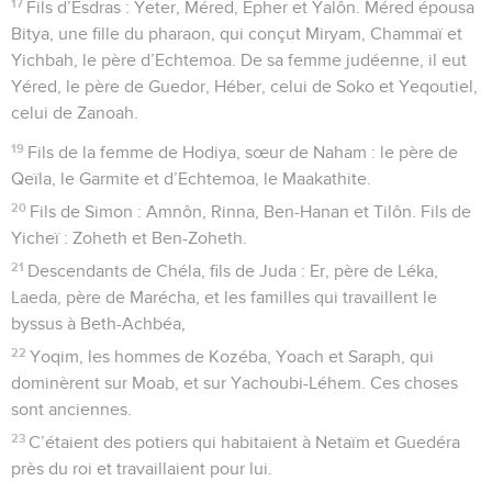
17
Fils d’Esdras : Yeter, Méred, Epher et Yalôn. Méred épousa
Bitya, une fille du pharaon, qui conçut Miryam, Chammaï et
Yichbah, le père d’Echtemoa. De sa femme judéenne, il eut
Yéred, le père de Guedor, Héber, celui de Soko et Yeqoutiel,
celui de Zanoah.
19
Fils de la femme de Hodiya, sœur de Naham : le père de
Qeïla, le Garmite et d’Echtemoa, le Maakathite.
20
Fils de Simon : Amnôn, Rinna, Ben-Hanan et Tilôn. Fils de
Yicheï : Zoheth et Ben-Zoheth.
21
Descendants de Chéla, fils de Juda : Er, père de Léka,
Laeda, père de Marécha, et les familles qui travaillent le
byssus à Beth-Achbéa,
22
Yoqim, les hommes de Kozéba, Yoach et Saraph, qui
dominèrent sur Moab, et sur Yachoubi-Léhem. Ces choses
sont anciennes.
23
C’étaient des potiers qui habitaient à Netaïm et Guedéra
près du roi et travaillaient pour lui.