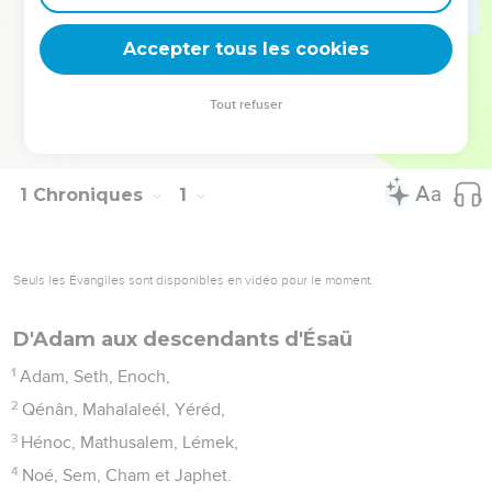
construction (ch.28). Le second livre des Chroniques en
décrit la réalisation et en révèle l’importance.
Accepter tous les cookies
La Bible Du Semeur Copyright © 1992, 1999 by Biblica, Inc.® Used by
Tout refuser
permission. All rights reserved worldwide.
1 Chroniques
1
Seuls les Évangiles sont disponibles en vidéo pour le moment.
D'Adam aux descendants d'Ésaü
1
Adam, Seth, Enoch,
2
Qénân, Mahalaleél, Yéréd,
3
Hénoc, Mathusalem, Lémek,
4
Noé, Sem, Cham et Japhet.