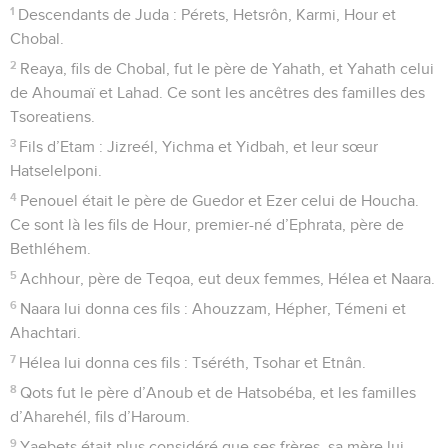
1
Descendants de Juda : Pérets, Hetsrôn, Karmi, Hour et
Chobal.
2
Reaya, fils de Chobal, fut le père de Yahath, et Yahath celui
de Ahoumaï et Lahad. Ce sont les ancêtres des familles des
Tsoreatiens.
3
Fils d’Etam : Jizreél, Yichma et Yidbah, et leur sœur
Hatselelponi.
4
Penouel était le père de Guedor et Ezer celui de Houcha.
Ce sont là les fils de Hour, premier-né d’Ephrata, père de
Bethléhem.
5
Achhour, père de Teqoa, eut deux femmes, Hélea et Naara.
6
Naara lui donna ces fils : Ahouzzam, Hépher, Témeni et
Ahachtari.
7
Hélea lui donna ces fils : Tséréth, Tsohar et Etnân.
8
Qots fut le père d’Anoub et de Hatsobéba, et les familles
d’Aharehél, fils d’Haroum.
9
Yaebets était plus considéré que ses frères, sa mère lui