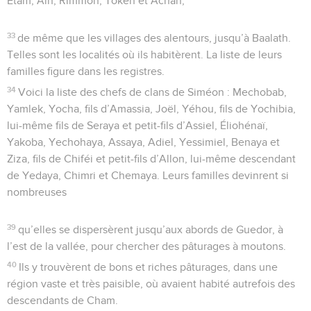
Étam, Aïn, Rimmon, Token et Achan,
33
de même que les villages des alentours, jusqu’à Baalath.
Telles sont les localités où ils habitèrent. La liste de leurs
familles figure dans les registres.
34
Voici la liste des chefs de clans de Siméon : Mechobab,
Yamlek, Yocha, fils d’Amassia, Joël, Yéhou, fils de Yochibia,
lui-même fils de Seraya et petit-fils d’Assiel, Éliohénaï,
Yakoba, Yechohaya, Assaya, Adiel, Yessimiel, Benaya et
Ziza, fils de Chiféi et petit-fils d’Allon, lui-même descendant
de Yedaya, Chimri et Chemaya. Leurs familles devinrent si
nombreuses
39
qu’elles se dispersèrent jusqu’aux abords de Guedor, à
l’est de la vallée, pour chercher des pâturages à moutons.
40
Ils y trouvèrent de bons et riches pâturages, dans une
région vaste et très paisible, où avaient habité autrefois des
descendants de Cham.