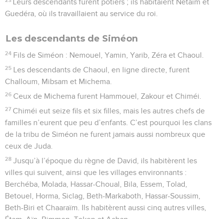
Leurs descendants furent potiers ; ils habitaient Netaïm et
Guedéra, où ils travaillaient au service du roi.
Les descendants de Siméon
24
Fils de Siméon : Nemouel, Yamin, Yarib, Zéra et Chaoul.
25
Les descendants de Chaoul, en ligne directe, furent
Challoum, Mibsam et Michema.
26
Ceux de Michema furent Hammouel, Zakour et Chiméi.
27
Chiméi eut seize fils et six filles, mais les autres chefs de
familles n’eurent que peu d’enfants. C’est pourquoi les clans
de la tribu de Siméon ne furent jamais aussi nombreux que
ceux de Juda.
28
Jusqu’à l’époque du règne de David, ils habitèrent les
villes qui suivent, ainsi que les villages environnants :
Berchéba, Molada, Hassar-Choual, Bila, Essem, Tolad,
Betouel, Horma, Siclag, Beth-Markaboth, Hassar-Soussim,
Beth-Biri et Chaaraïm. Ils habitèrent aussi cinq autres villes,