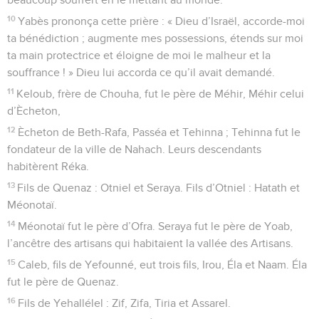
10
Yabès prononça cette prière : « Dieu d’Israël, accorde-moi
ta bénédiction ; augmente mes possessions, étends sur moi
ta main protectrice et éloigne de moi le malheur et la
souffrance ! » Dieu lui accorda ce qu’il avait demandé.
11
Keloub, frère de Chouha, fut le père de Méhir, Méhir celui
d’Ècheton,
12
Ècheton de Beth-Rafa, Passéa et Tehinna ; Tehinna fut le
fondateur de la ville de Nahach. Leurs descendants
habitèrent Réka.
13
Fils de Quenaz : Otniel et Seraya. Fils d’Otniel : Hatath et
Méonotaï.
14
Méonotaï fut le père d’Ofra. Seraya fut le père de Yoab,
l’ancêtre des artisans qui habitaient la vallée des Artisans.
15
Caleb, fils de Yefounné, eut trois fils, Irou, Éla et Naam. Éla
fut le père de Quenaz.
16
Fils de Yehallélel : Zif, Zifa, Tiria et Assarel.