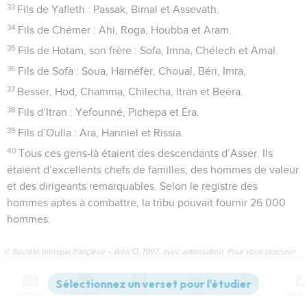
33
Fils de Yafleth : Passak, Bimal et Assevath.
34
Fils de Chémer : Ahi, Roga, Houbba et Aram.
35
Fils de Hotam, son frère : Sofa, Imna, Chélech et Amal.
36
Fils de Sofa : Soua, Harnéfer, Choual, Béri, Imra,
37
Besser, Hod, Chamma, Chilecha, Itran et Beéra.
38
Fils d’Itran : Yefounné, Pichepa et Éra.
39
Fils d’Oulla : Ara, Hanniel et Rissia.
40
Tous ces gens-là étaient des descendants d’Asser. Ils
étaient d’excellents chefs de familles, des hommes de valeur
et des dirigeants remarquables. Selon le registre des
hommes aptes à combattre, la tribu pouvait fournir 26 000
hommes.
© Société biblique française – Bibli’O, 1997, avec autorisation. Pour vous procurer
une Bible imprimée, rendez-vous sur www.editionsbiblio.fr
Contenus
Versions
Commentaires
Strong
Dictionnaire