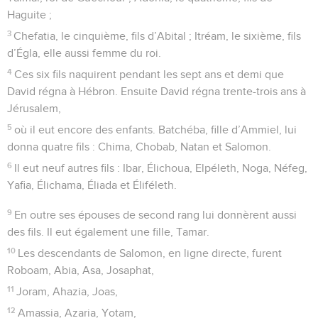
Haguite ;
3
Chefatia, le cinquième, fils d’Abital ; Itréam, le sixième, fils
d’Égla, elle aussi femme du roi.
4
Ces six fils naquirent pendant les sept ans et demi que
David régna à Hébron. Ensuite David régna trente-trois ans à
Jérusalem,
5
où il eut encore des enfants. Batchéba, fille d’Ammiel, lui
donna quatre fils : Chima, Chobab, Natan et Salomon.
6
Il eut neuf autres fils : Ibar, Élichoua, Elpéleth, Noga, Néfeg,
Yafia, Élichama, Éliada et Éliféleth.
9
En outre ses épouses de second rang lui donnèrent aussi
des fils. Il eut également une fille, Tamar.
10
Les descendants de Salomon, en ligne directe, furent
Roboam, Abia, Asa, Josaphat,
11
Joram, Ahazia, Joas,
12
Amassia, Azaria, Yotam,