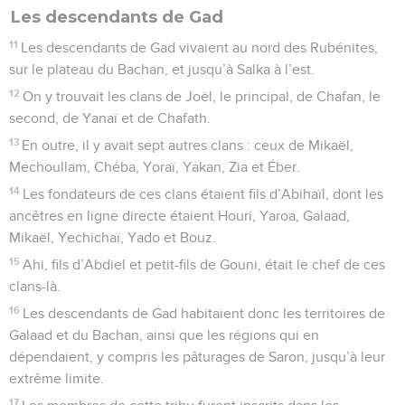
Les descendants de Gad
11
Les descendants de Gad vivaient au nord des Rubénites,
sur le plateau du Bachan, et jusqu’à Salka à l’est.
12
On y trouvait les clans de Joël, le principal, de Chafan, le
second, de Yanaï et de Chafath.
13
En outre, il y avait sept autres clans : ceux de Mikaël,
Mechoullam, Chéba, Yoraï, Yakan, Zia et Éber.
14
Les fondateurs de ces clans étaient fils d’Abihaïl, dont les
ancêtres en ligne directe étaient Houri, Yaroa, Galaad,
Mikaël, Yechichaï, Yado et Bouz.
15
Ahi, fils d’Abdiel et petit-fils de Gouni, était le chef de ces
clans-là.
16
Les descendants de Gad habitaient donc les territoires de
Galaad et du Bachan, ainsi que les régions qui en
dépendaient, y compris les pâturages de Saron, jusqu’à leur
extrême limite.
17