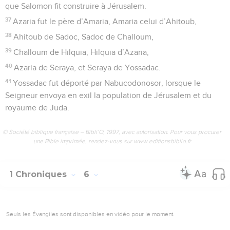
que Salomon fit construire à Jérusalem.
37
Azaria fut le père d’Amaria, Amaria celui d’Ahitoub,
38
Ahitoub de Sadoc, Sadoc de Challoum,
39
Challoum de Hilquia, Hilquia d’Azaria,
40
Azaria de Seraya, et Seraya de Yossadac.
41
Yossadac fut déporté par Nabucodonosor, lorsque le
Seigneur envoya en exil la population de Jérusalem et du
royaume de Juda.
© Société biblique française – Bibli’O, 1997, avec autorisation. Pour vous procurer
une Bible imprimée, rendez-vous sur www.editionsbiblio.fr
1 Chroniques
6
Seuls les Évangiles sont disponibles en vidéo pour le moment.