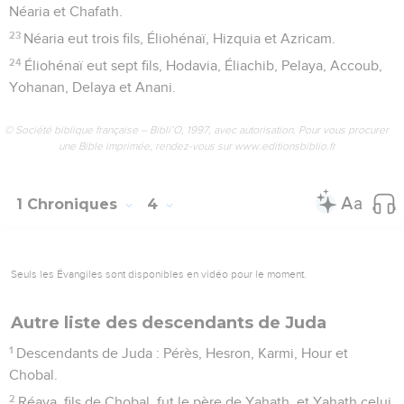
Néaria et Chafath.
23
Néaria eut trois fils, Éliohénaï, Hizquia et Azricam.
24
Éliohénaï eut sept fils, Hodavia, Éliachib, Pelaya, Accoub,
Yohanan, Delaya et Anani.
© Société biblique française – Bibli’O, 1997, avec autorisation. Pour vous procurer
une Bible imprimée, rendez-vous sur www.editionsbiblio.fr
1 Chroniques
4
Seuls les Évangiles sont disponibles en vidéo pour le moment.
Autre liste des descendants de Juda
1
Descendants de Juda : Pérès, Hesron, Karmi, Hour et
Chobal.
2
Réaya, fils de Chobal, fut le père de Yahath, et Yahath celui