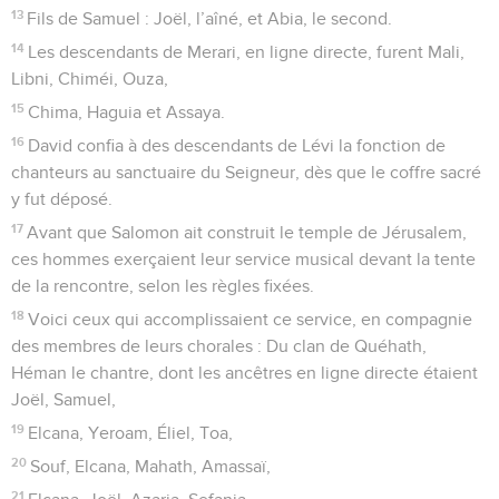
13
Fils de Samuel : Joël, l’aîné, et Abia, le second.
14
Les descendants de Merari, en ligne directe, furent Mali,
Libni, Chiméi, Ouza,
15
Chima, Haguia et Assaya.
16
David confia à des descendants de Lévi la fonction de
chanteurs au sanctuaire du Seigneur, dès que le coffre sacré
y fut déposé.
17
Avant que Salomon ait construit le temple de Jérusalem,
ces hommes exerçaient leur service musical devant la tente
de la rencontre, selon les règles fixées.
18
Voici ceux qui accomplissaient ce service, en compagnie
des membres de leurs chorales : Du clan de Quéhath,
Héman le chantre, dont les ancêtres en ligne directe étaient
Joël, Samuel,
19
Elcana, Yeroam, Éliel, Toa,
20
Souf, Elcana, Mahath, Amassaï,
21