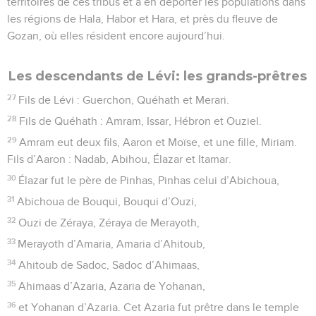
territoires de ces tribus et à en déporter les populations dans
les régions de Hala, Habor et Hara, et près du fleuve de
Gozan, où elles résident encore aujourd’hui.
Les descendants de Lévi: les grands-prêtres
27
Fils de Lévi : Guerchon, Quéhath et Merari.
28
Fils de Quéhath : Amram, Issar, Hébron et Ouziel.
29
Amram eut deux fils, Aaron et Moïse, et une fille, Miriam.
Fils d’Aaron : Nadab, Abihou, Élazar et Itamar.
30
Élazar fut le père de Pinhas, Pinhas celui d’Abichoua,
31
Abichoua de Bouqui, Bouqui d’Ouzi,
32
Ouzi de Zéraya, Zéraya de Merayoth,
33
Merayoth d’Amaria, Amaria d’Ahitoub,
34
Ahitoub de Sadoc, Sadoc d’Ahimaas,
35
Ahimaas d’Azaria, Azaria de Yohanan,
36
et Yohanan d’Azaria. Cet Azaria fut prêtre dans le temple