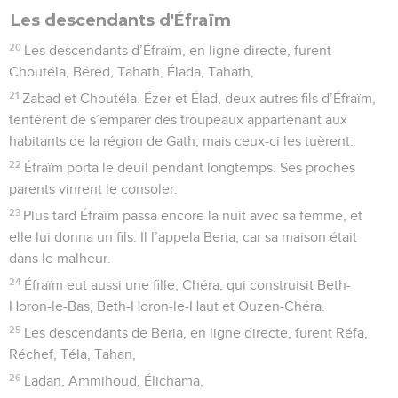
Les descendants d'Éfraïm
20
Les descendants d’Éfraïm, en ligne directe, furent
Choutéla, Béred, Tahath, Élada, Tahath,
21
Zabad et Choutéla. Ézer et Élad, deux autres fils d’Éfraïm,
tentèrent de s’emparer des troupeaux appartenant aux
habitants de la région de Gath, mais ceux-ci les tuèrent.
22
Éfraïm porta le deuil pendant longtemps. Ses proches
parents vinrent le consoler.
23
Plus tard Éfraïm passa encore la nuit avec sa femme, et
elle lui donna un fils. Il l’appela Beria, car sa maison était
dans le malheur.
24
Éfraïm eut aussi une fille, Chéra, qui construisit Beth-
Horon-le-Bas, Beth-Horon-le-Haut et Ouzen-Chéra.
25
Les descendants de Beria, en ligne directe, furent Réfa,
Réchef, Téla, Tahan,
26
Ladan, Ammihoud, Élichama,