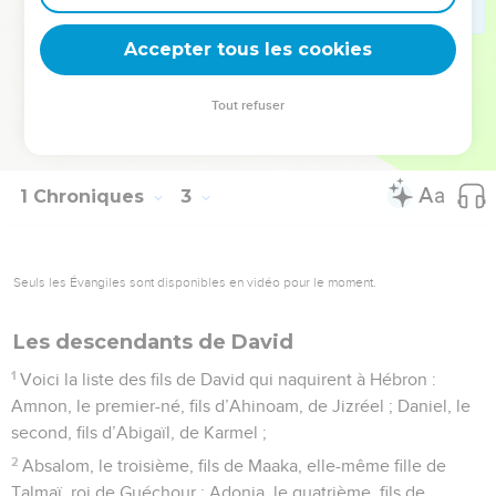
Quénites descendant de Hammath, l’ancêtre de la famille
Accepter tous les cookies
des Rékabites –.
© Société biblique française – Bibli’O, 1997, avec autorisation. Pour vous procurer
Tout refuser
une Bible imprimée, rendez-vous sur www.editionsbiblio.fr
1 Chroniques
3
Seuls les Évangiles sont disponibles en vidéo pour le moment.
Les descendants de David
1
Voici la liste des fils de David qui naquirent à Hébron :
Amnon, le premier-né, fils d’Ahinoam, de Jizréel ; Daniel, le
second, fils d’Abigaïl, de Karmel ;
2
Absalom, le troisième, fils de Maaka, elle-même fille de
Talmaï, roi de Guéchour ; Adonia, le quatrième, fils de