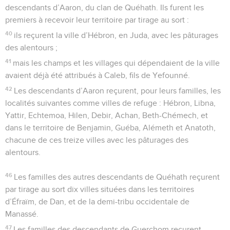
descendants d’Aaron, du clan de Quéhath. Ils furent les
premiers à recevoir leur territoire par tirage au sort :
40
ils reçurent la ville d’Hébron, en Juda, avec les pâturages
des alentours ;
41
mais les champs et les villages qui dépendaient de la ville
avaient déjà été attribués à Caleb, fils de Yefounné.
42
Les descendants d’Aaron reçurent, pour leurs familles, les
localités suivantes comme villes de refuge : Hébron, Libna,
Yattir, Echtemoa, Hilen, Debir, Achan, Beth-Chémech, et
dans le territoire de Benjamin, Guéba, Alémeth et Anatoth,
chacune de ces treize villes avec les pâturages des
alentours.
46
Les familles des autres descendants de Quéhath reçurent
par tirage au sort dix villes situées dans les territoires
d’Éfraïm, de Dan, et de la demi-tribu occidentale de
Manassé.
47
Les familles des descendants de Guerchom reçurent