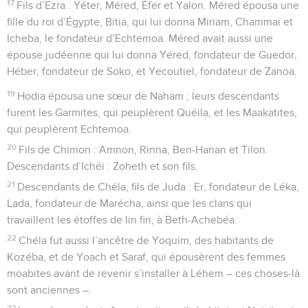
17
Fils d’Ezra : Yéter, Méred, Éfer et Yalon. Méred épousa une
fille du roi d’Égypte, Bitia, qui lui donna Miriam, Chammaï et
Icheba, le fondateur d’Echtemoa. Méred avait aussi une
épouse judéenne qui lui donna Yéred, fondateur de Guedor,
Héber, fondateur de Soko, et Yecoutiel, fondateur de Zanoa.
19
Hodia épousa une sœur de Naham ; leurs descendants
furent les Garmites, qui peuplèrent Quéila, et les Maakatites,
qui peuplèrent Echtemoa.
20
Fils de Chimon : Amnon, Rinna, Ben-Hanan et Tilon.
Descendants d’Ichéi : Zoheth et son fils.
21
Descendants de Chéla, fils de Juda : Er, fondateur de Léka,
Lada, fondateur de Marécha, ainsi que les clans qui
travaillent les étoffes de lin fin, à Beth-Achebéa.
22
Chéla fut aussi l’ancêtre de Yoquim, des habitants de
Kozéba, et de Yoach et Saraf, qui épousèrent des femmes
moabites avant de revenir s’installer à Léhem – ces choses-là
sont anciennes –.
23