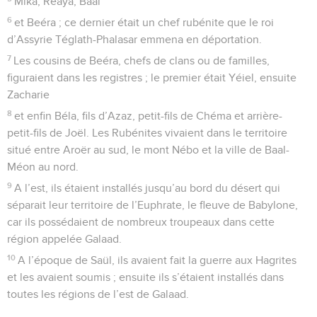
Mika, Réaya, Baal
6
et Beéra ; ce dernier était un chef rubénite que le roi
d’Assyrie Téglath-Phalasar emmena en déportation.
7
Les cousins de Beéra, chefs de clans ou de familles,
figuraient dans les registres ; le premier était Yéiel, ensuite
Zacharie
8
et enfin Béla, fils d’Azaz, petit-fils de Chéma et arrière-
petit-fils de Joël. Les Rubénites vivaient dans le territoire
situé entre Aroër au sud, le mont Nébo et la ville de Baal-
Méon au nord.
9
A l’est, ils étaient installés jusqu’au bord du désert qui
séparait leur territoire de l’Euphrate, le fleuve de Babylone,
car ils possédaient de nombreux troupeaux dans cette
région appelée Galaad.
10
A l’époque de Saül, ils avaient fait la guerre aux Hagrites
et les avaient soumis ; ensuite ils s’étaient installés dans
toutes les régions de l’est de Galaad.