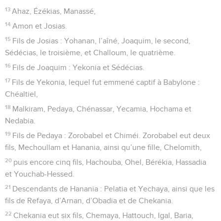
13
Ahaz, Ézékias, Manassé,
14
Amon et Josias.
15
Fils de Josias : Yohanan, l’aîné, Joaquim, le second,
Sédécias, le troisième, et Challoum, le quatrième.
16
Fils de Joaquim : Yekonia et Sédécias.
17
Fils de Yekonia, lequel fut emmené captif à Babylone :
Chéaltiel,
18
Malkiram, Pedaya, Chénassar, Yecamia, Hochama et
Nedabia.
19
Fils de Pedaya : Zorobabel et Chiméi. Zorobabel eut deux
fils, Mechoullam et Hanania, ainsi qu’une fille, Chelomith,
20
puis encore cinq fils, Hachouba, Ohel, Bérékia, Hassadia
et Youchab-Hessed.
21
Descendants de Hanania : Pelatia et Yechaya, ainsi que les
fils de Refaya, d’Arnan, d’Obadia et de Chekania.
22
Chekania eut six fils, Chemaya, Hattouch, Igal, Baria,