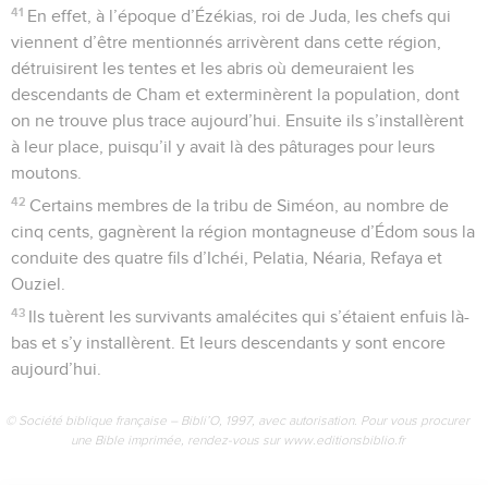
41
En effet, à l’époque d’Ézékias, roi de Juda, les chefs qui
viennent d’être mentionnés arrivèrent dans cette région,
détruisirent les tentes et les abris où demeuraient les
descendants de Cham et exterminèrent la population, dont
on ne trouve plus trace aujourd’hui. Ensuite ils s’installèrent
à leur place, puisqu’il y avait là des pâturages pour leurs
moutons.
42
Certains membres de la tribu de Siméon, au nombre de
cinq cents, gagnèrent la région montagneuse d’Édom sous la
conduite des quatre fils d’Ichéi, Pelatia, Néaria, Refaya et
Ouziel.
43
Ils tuèrent les survivants amalécites qui s’étaient enfuis là-
bas et s’y installèrent. Et leurs descendants y sont encore
aujourd’hui.
© Société biblique française – Bibli’O, 1997, avec autorisation. Pour vous procurer
une Bible imprimée, rendez-vous sur www.editionsbiblio.fr