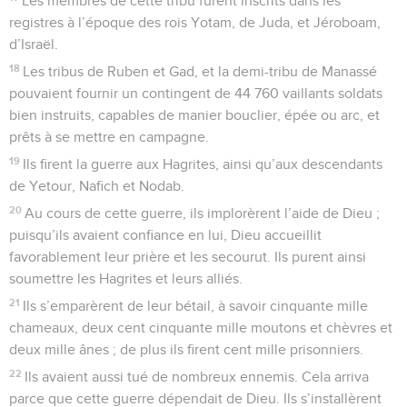
Les membres de cette tribu furent inscrits dans les
registres à l’époque des rois Yotam, de Juda, et Jéroboam,
d’Israël.
18
Les tribus de Ruben et Gad, et la demi-tribu de Manassé
pouvaient fournir un contingent de 44 760 vaillants soldats
bien instruits, capables de manier bouclier, épée ou arc, et
prêts à se mettre en campagne.
19
Ils firent la guerre aux Hagrites, ainsi qu’aux descendants
de Yetour, Nafich et Nodab.
20
Au cours de cette guerre, ils implorèrent l’aide de Dieu ;
puisqu’ils avaient confiance en lui, Dieu accueillit
favorablement leur prière et les secourut. Ils purent ainsi
soumettre les Hagrites et leurs alliés.
21
Ils s’emparèrent de leur bétail, à savoir cinquante mille
chameaux, deux cent cinquante mille moutons et chèvres et
deux mille ânes ; de plus ils firent cent mille prisonniers.
22
Ils avaient aussi tué de nombreux ennemis. Cela arriva
parce que cette guerre dépendait de Dieu. Ils s’installèrent