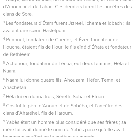
d’Ahoumaï et de Lahad. Ces derniers furent les ancêtres des
clans de Sora.
3
Les fondateurs d’Étam furent Jizréel, Ichema et Idbach ; ils
avaient une sœur, Haslelponi.
4
Penouel, fondateur de Guedor, et Ézer, fondateur de
Houcha, étaient fils de Hour, le fils aîné d’Éfrata et fondateur
de Bethléem.
5
Achehour, fondateur de Técoa, eut deux femmes, Héla et
Naara.
6
Naara lui donna quatre fils, Ahouzam, Héfer, Temni et
Ahachetari.
7
Héla lui en donna trois, Séreth, Sohar et Etnan.
8
Cos fut le père d’Anoub et de Sobéba, et l’ancêtre des
clans d’Aharéhel, fils de Haroum.
9
Yabès était un homme plus considéré que ses frères ; sa
mère lui avait donné le nom de Yabès parce qu’elle avait
beaucoup souffert en le mettant au monde.