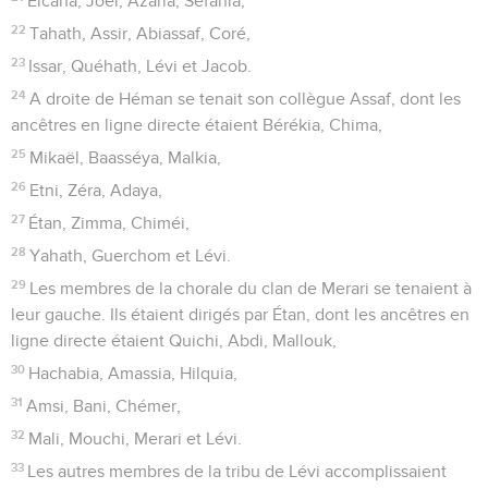
Elcana, Joël, Azaria, Sefania,
22
Tahath, Assir, Abiassaf, Coré,
23
Issar, Quéhath, Lévi et Jacob.
24
A droite de Héman se tenait son collègue Assaf, dont les
ancêtres en ligne directe étaient Bérékia, Chima,
25
Mikaël, Baasséya, Malkia,
26
Etni, Zéra, Adaya,
27
Étan, Zimma, Chiméi,
28
Yahath, Guerchom et Lévi.
29
Les membres de la chorale du clan de Merari se tenaient à
leur gauche. Ils étaient dirigés par Étan, dont les ancêtres en
ligne directe étaient Quichi, Abdi, Mallouk,
30
Hachabia, Amassia, Hilquia,
31
Amsi, Bani, Chémer,
32
Mali, Mouchi, Merari et Lévi.
33
Les autres membres de la tribu de Lévi accomplissaient