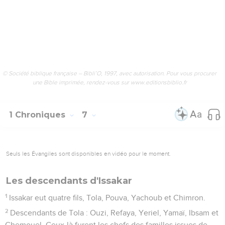
© Société biblique française – Bibli’O, 1997, avec autorisation. Pour vous procurer
une Bible imprimée, rendez-vous sur www.editionsbiblio.fr
1 Chroniques
7
Seuls les Évangiles sont disponibles en vidéo pour le moment.
Les descendants d'Issakar
1
Issakar eut quatre fils, Tola, Pouva, Yachoub et Chimron.
2
Descendants de Tola : Ouzi, Refaya, Yeriel, Yamaï, Ibsam et
Chemouel. Ceux-là furent les chefs des familles issues de