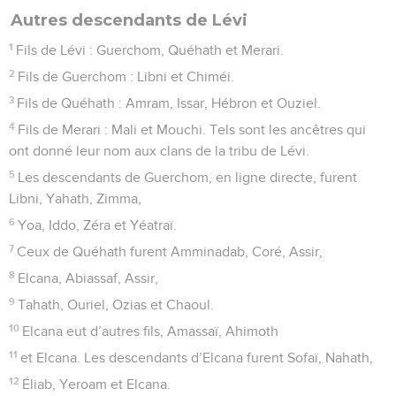
Autres descendants de Lévi
1
Fils de Lévi : Guerchom, Quéhath et Merari.
2
Fils de Guerchom : Libni et Chiméi.
3
Fils de Quéhath : Amram, Issar, Hébron et Ouziel.
4
Fils de Merari : Mali et Mouchi. Tels sont les ancêtres qui
ont donné leur nom aux clans de la tribu de Lévi.
5
Les descendants de Guerchom, en ligne directe, furent
Libni, Yahath, Zimma,
6
Yoa, Iddo, Zéra et Yéatraï.
7
Ceux de Quéhath furent Amminadab, Coré, Assir,
8
Elcana, Abiassaf, Assir,
9
Tahath, Ouriel, Ozias et Chaoul.
10
Elcana eut d’autres fils, Amassaï, Ahimoth
11
et Elcana. Les descendants d’Elcana furent Sofaï, Nahath,
12
Éliab, Yeroam et Elcana.