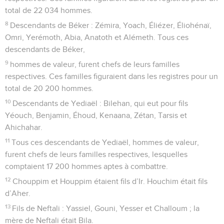
total de 22 034 hommes.
8
Descendants de Béker : Zémira, Yoach, Éliézer, Éliohénaï,
Omri, Yerémoth, Abia, Anatoth et Alémeth. Tous ces
descendants de Béker,
9
hommes de valeur, furent chefs de leurs familles
respectives. Ces familles figuraient dans les registres pour un
total de 20 200 hommes.
10
Descendants de Yediaël : Bilehan, qui eut pour fils
Yéouch, Benjamin, Éhoud, Kenaana, Zétan, Tarsis et
Ahichahar.
11
Tous ces descendants de Yediaël, hommes de valeur,
furent chefs de leurs familles respectives, lesquelles
comptaient 17 200 hommes aptes à combattre.
12
Chouppim et Houppim étaient fils d’Ir. Houchim était fils
d’Aher.
13
Fils de Neftali : Yassiel, Gouni, Yesser et Challoum ; la
mère de Neftali était Bila.