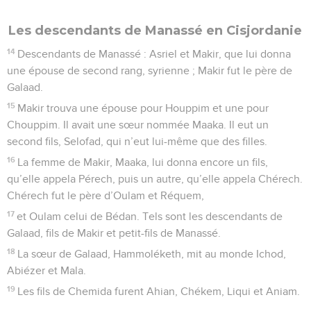
Les descendants de Manassé en Cisjordanie
14
Descendants de Manassé : Asriel et Makir, que lui donna
une épouse de second rang, syrienne ; Makir fut le père de
Galaad.
15
Makir trouva une épouse pour Houppim et une pour
Chouppim. Il avait une sœur nommée Maaka. Il eut un
second fils, Selofad, qui n’eut lui-même que des filles.
16
La femme de Makir, Maaka, lui donna encore un fils,
qu’elle appela Pérech, puis un autre, qu’elle appela Chérech.
Chérech fut le père d’Oulam et Réquem,
17
et Oulam celui de Bédan. Tels sont les descendants de
Galaad, fils de Makir et petit-fils de Manassé.
18
La sœur de Galaad, Hammoléketh, mit au monde Ichod,
Abiézer et Mala.
19
Les fils de Chemida furent Ahian, Chékem, Liqui et Aniam.