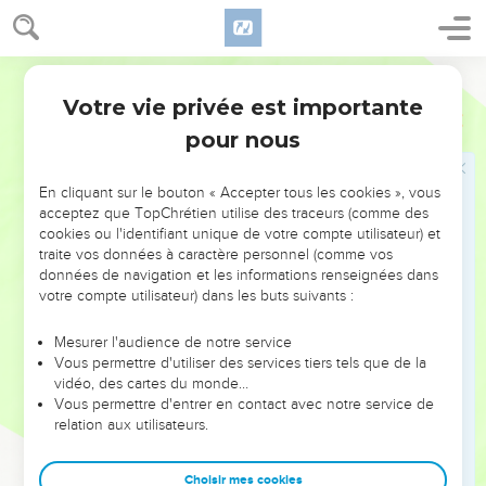
de Madmanna, et Cheva, qui fut le père de Makbéna et de
Guibéa. En outre, Caleb eut une fille nommée Axa.
50
Voici encore d’autres descendants de Caleb : Hour, fils
Français Courant
aîné de son épouse Éfrata, eut trois fils : Chobal, qui fut le
Votre vie privée est importante
1 Chroniques
2
fondateur de Quiriath-Yéarim,
pour nous
51
Salma, qui fut celui de Bethléem, et Haref, qui fut celui de
Beth-Guéder.
En cliquant sur le bouton « Accepter tous les cookies », vous
52
Chobal, fondateur de Quiriath-Yéarim, eut des
acceptez que TopChrétien utilise des traceurs (comme des
descendants : les habitants de Haroé, la moitié de ceux de
cookies ou l'identifiant unique de votre compte utilisateur) et
traite vos données à caractère personnel (comme vos
Menouhoth,
données de navigation et les informations renseignées dans
53
et les clans de Quiriath-Yéarim, à savoir les Itrites, les
votre compte utilisateur) dans les buts suivants :
Poutites, les Choumatites et les Micheraïtes, qui peuplèrent
les localités de Sora et d’Èchetaol.
Mesurer l'audience de notre service
Vous permettre d'utiliser des services tiers tels que de la
54
Descendants de Salma : les gens de Bethléem, de Netofa,
vidéo, des cartes du monde…
d’Atroth-Beth-Yoab, la moitié de ceux de Manahath, ceux de
Vous permettre d'entrer en contact avec notre service de
relation aux utilisateurs.
Sora,
55
ainsi que les clans des lettrés habitant Yabès, à savoir les
Choisir mes cookies
Tiratites, les Chimatites et les Soukatites – ceux-ci sont des