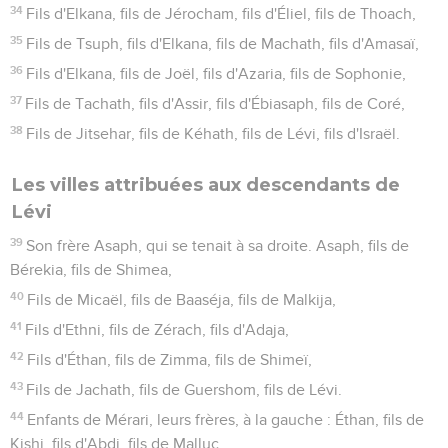
34
Fils d'Elkana, fils de Jérocham, fils d'Éliel, fils de Thoach,
35
Fils de Tsuph, fils d'Elkana, fils de Machath, fils d'Amasaï,
36
Fils d'Elkana, fils de Joël, fils d'Azaria, fils de Sophonie,
37
Fils de Tachath, fils d'Assir, fils d'Ébiasaph, fils de Coré,
38
Fils de Jitsehar, fils de Kéhath, fils de Lévi, fils d'Israël.
Les villes attribuées aux descendants de
Lévi
39
Son frère Asaph, qui se tenait à sa droite. Asaph, fils de
Bérekia, fils de Shimea,
40
Fils de Micaël, fils de Baaséja, fils de Malkija,
41
Fils d'Ethni, fils de Zérach, fils d'Adaja,
42
Fils d'Éthan, fils de Zimma, fils de Shimeï,
43
Fils de Jachath, fils de Guershom, fils de Lévi.
44
Enfants de Mérari, leurs frères, à la gauche : Éthan, fils de
Kishi, fils d'Abdi, fils de Malluc,