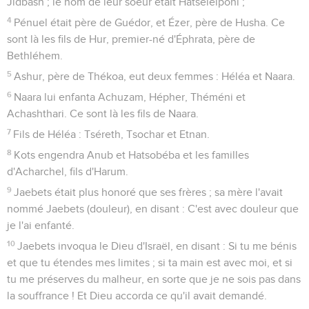
Jidbash ; le nom de leur soeur était Hatsélelponi ;
4
Pénuel était père de Guédor, et Ézer, père de Husha. Ce
sont là les fils de Hur, premier-né d'Éphrata, père de
Bethléhem.
5
Ashur, père de Thékoa, eut deux femmes : Héléa et Naara.
6
Naara lui enfanta Achuzam, Hépher, Théméni et
Achashthari. Ce sont là les fils de Naara.
7
Fils de Héléa : Tséreth, Tsochar et Etnan.
8
Kots engendra Anub et Hatsobéba et les familles
d'Acharchel, fils d'Harum.
9
Jaebets était plus honoré que ses frères ; sa mère l'avait
nommé Jaebets (douleur), en disant : C'est avec douleur que
je l'ai enfanté.
10
Jaebets invoqua le Dieu d'Israël, en disant : Si tu me bénis
et que tu étendes mes limites ; si ta main est avec moi, et si
tu me préserves du malheur, en sorte que je ne sois pas dans
la souffrance ! Et Dieu accorda ce qu'il avait demandé.