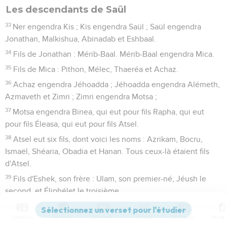
Les descendants de Saül
33
Ner engendra Kis ; Kis engendra Saül ; Saül engendra
Jonathan, Malkishua, Abinadab et Eshbaal.
34
Fils de Jonathan : Mérib-Baal. Mérib-Baal engendra Mica.
35
Fils de Mica : Pithon, Mélec, Thaeréa et Achaz.
36
Achaz engendra Jéhoadda ; Jéhoadda engendra Alémeth,
Azmaveth et Zimri ; Zimri engendra Motsa ;
37
Motsa engendra Binea, qui eut pour fils Rapha, qui eut
pour fils Éleasa, qui eut pour fils Atsel.
38
Atsel eut six fils, dont voici les noms : Azrikam, Bocru,
Ismaël, Shéaria, Obadia et Hanan. Tous ceux-là étaient fils
d'Atsel.
39
Fils d'Eshek, son frère : Ulam, son premier-né, Jéush le
second, et Éliphélet le troisième.
40
Les fils d'Ulam furent de vaillants guerriers, tirant de l'arc ;
Contenus
Versions
Commentaires
Strong
Dictionnaire
et ils eurent beaucoup de fils et de petits-fils, cent cinquante.