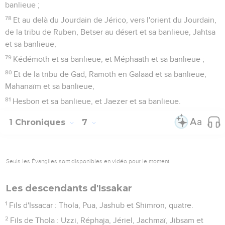
banlieue ;
78
Et au delà du Jourdain de Jérico, vers l'orient du Jourdain,
de la tribu de Ruben, Betser au désert et sa banlieue, Jahtsa
et sa banlieue,
79
Kédémoth et sa banlieue, et Méphaath et sa banlieue ;
80
Et de la tribu de Gad, Ramoth en Galaad et sa banlieue,
Mahanaïm et sa banlieue,
81
Hesbon et sa banlieue, et Jaezer et sa banlieue.
1 Chroniques
7
Seuls les Évangiles sont disponibles en vidéo pour le moment.
Les descendants d'Issakar
1
Fils d'Issacar : Thola, Pua, Jashub et Shimron, quatre.
2
Fils de Thola : Uzzi, Réphaja, Jériel, Jachmaï, Jibsam et