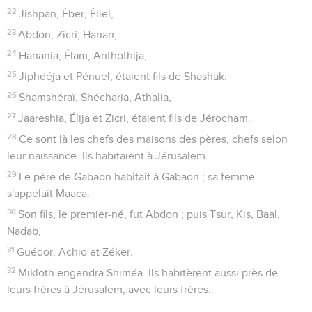
22
Jishpan, Éber, Éliel,
23
Abdon, Zicri, Hanan,
24
Hanania, Élam, Anthothija,
25
Jiphdéja et Pénuel, étaient fils de Shashak.
26
Shamshéraï, Shécharia, Athalia,
27
Jaareshia, Élija et Zicri, étaient fils de Jérocham.
28
Ce sont là les chefs des maisons des pères, chefs selon
leur naissance. Ils habitaient à Jérusalem.
29
Le père de Gabaon habitait à Gabaon ; sa femme
s'appelait Maaca.
30
Son fils, le premier-né, fut Abdon ; puis Tsur, Kis, Baal,
Nadab,
31
Guédor, Achio et Zéker.
32
Mikloth engendra Shiméa. Ils habitèrent aussi près de
leurs frères à Jérusalem, avec leurs frères.