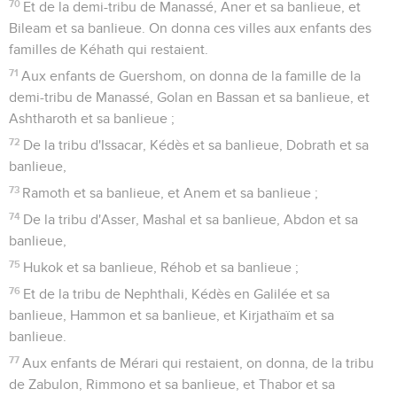
70
Et de la demi-tribu de Manassé, Aner et sa banlieue, et
Bileam et sa banlieue. On donna ces villes aux enfants des
familles de Kéhath qui restaient.
71
Aux enfants de Guershom, on donna de la famille de la
demi-tribu de Manassé, Golan en Bassan et sa banlieue, et
Ashtharoth et sa banlieue ;
72
De la tribu d'Issacar, Kédès et sa banlieue, Dobrath et sa
banlieue,
73
Ramoth et sa banlieue, et Anem et sa banlieue ;
74
De la tribu d'Asser, Mashal et sa banlieue, Abdon et sa
banlieue,
75
Hukok et sa banlieue, Réhob et sa banlieue ;
76
Et de la tribu de Nephthali, Kédès en Galilée et sa
banlieue, Hammon et sa banlieue, et Kirjathaïm et sa
banlieue.
77
Aux enfants de Mérari qui restaient, on donna, de la tribu
de Zabulon, Rimmono et sa banlieue, et Thabor et sa