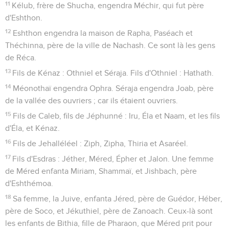
11
Kélub, frère de Shucha, engendra Méchir, qui fut père
d'Eshthon.
12
Eshthon engendra la maison de Rapha, Paséach et
Théchinna, père de la ville de Nachash. Ce sont là les gens
de Réca.
13
Fils de Kénaz : Othniel et Séraja. Fils d'Othniel : Hathath.
14
Méonothaï engendra Ophra. Séraja engendra Joab, père
de la vallée des ouvriers ; car ils étaient ouvriers.
15
Fils de Caleb, fils de Jéphunné : Iru, Éla et Naam, et les fils
d'Éla, et Kénaz.
16
Fils de Jehalléléel : Ziph, Zipha, Thiria et Asaréel.
17
Fils d'Esdras : Jéther, Méred, Épher et Jalon. Une femme
de Méred enfanta Miriam, Shammaï, et Jishbach, père
d'Eshthémoa.
18
Sa femme, la Juive, enfanta Jéred, père de Guédor, Héber,
père de Soco, et Jékuthiel, père de Zanoach. Ceux-là sont
les enfants de Bithia, fille de Pharaon, que Méred prit pour