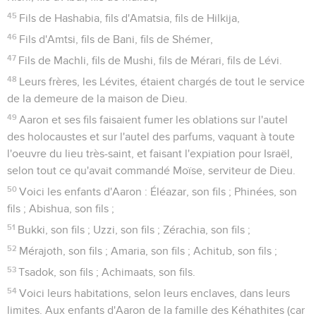
45
Fils de Hashabia, fils d'Amatsia, fils de Hilkija,
46
Fils d'Amtsi, fils de Bani, fils de Shémer,
47
Fils de Machli, fils de Mushi, fils de Mérari, fils de Lévi.
48
Leurs frères, les Lévites, étaient chargés de tout le service
de la demeure de la maison de Dieu.
49
Aaron et ses fils faisaient fumer les oblations sur l'autel
des holocaustes et sur l'autel des parfums, vaquant à toute
l'oeuvre du lieu très-saint, et faisant l'expiation pour Israël,
selon tout ce qu'avait commandé Moïse, serviteur de Dieu.
50
Voici les enfants d'Aaron : Éléazar, son fils ; Phinées, son
fils ; Abishua, son fils ;
51
Bukki, son fils ; Uzzi, son fils ; Zérachia, son fils ;
52
Mérajoth, son fils ; Amaria, son fils ; Achitub, son fils ;
53
Tsadok, son fils ; Achimaats, son fils.
54
Voici leurs habitations, selon leurs enclaves, dans leurs
limites. Aux enfants d'Aaron de la famille des Kéhathites (car