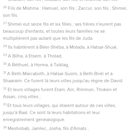
26
Fils de Mishma : Hamuel, son fils ; Zaccur, son fils ; Shimeï,
son fils.
27
Shimeï eut seize fils et six filles ; ses frères n'eurent pas
beaucoup d'enfants, et toutes leurs familles ne se
multiplièrent pas autant que les fils de Juda.
28
Ils habitèrent à Béer-Shéba, à Molada, à Hatsar-Shual,
29
A Bilha, à Etsem, à Tholad,
30
A Béthuel, à Horma, à Tsiklag,
31
A Beth-Marcaboth, à Hatsar-Susim, à Beth-Biréï et à
Shaaraïm. Ce furent là leurs villes jusqu'au règne de David.
32
Et leurs villages furent Etam, Aïn, Rimmon, Thoken et
Assan, cinq villes ;
33
Et tous leurs villages, qui étaient autour de ces villes,
jusqu'à Baal. Ce sont là leurs habitations et leur
enregistrement généalogique.
34
Meshobab, Jamlec, Josha, fils d'Amats ;