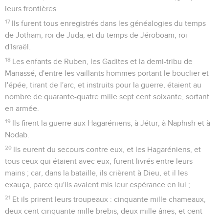
leurs frontières.
17
Ils furent tous enregistrés dans les généalogies du temps
de Jotham, roi de Juda, et du temps de Jéroboam, roi
d'Israël.
18
Les enfants de Ruben, les Gadites et la demi-tribu de
Manassé, d'entre les vaillants hommes portant le bouclier et
l'épée, tirant de l'arc, et instruits pour la guerre, étaient au
nombre de quarante-quatre mille sept cent soixante, sortant
en armée.
19
Ils firent la guerre aux Hagaréniens, à Jétur, à Naphish et à
Nodab.
20
Ils eurent du secours contre eux, et les Hagaréniens, et
tous ceux qui étaient avec eux, furent livrés entre leurs
mains ; car, dans la bataille, ils crièrent à Dieu, et il les
exauça, parce qu'ils avaient mis leur espérance en lui ;
21
Et ils prirent leurs troupeaux : cinquante mille chameaux,
deux cent cinquante mille brebis, deux mille ânes, et cent