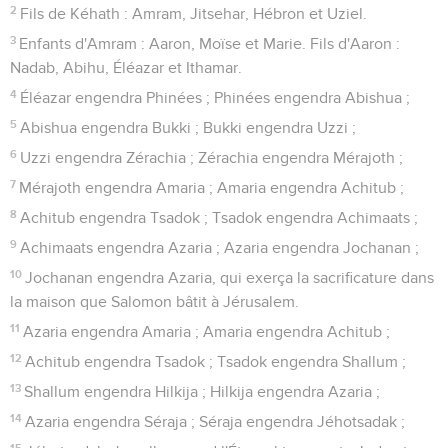
2
Fils de Kéhath : Amram, Jitsehar, Hébron et Uziel.
3
Enfants d'Amram : Aaron, Moïse et Marie. Fils d'Aaron :
Nadab, Abihu, Éléazar et Ithamar.
4
Éléazar engendra Phinées ; Phinées engendra Abishua ;
5
Abishua engendra Bukki ; Bukki engendra Uzzi ;
6
Uzzi engendra Zérachia ; Zérachia engendra Mérajoth ;
7
Mérajoth engendra Amaria ; Amaria engendra Achitub ;
8
Achitub engendra Tsadok ; Tsadok engendra Achimaats ;
9
Achimaats engendra Azaria ; Azaria engendra Jochanan ;
10
Jochanan engendra Azaria, qui exerça la sacrificature dans
la maison que Salomon bâtit à Jérusalem.
11
Azaria engendra Amaria ; Amaria engendra Achitub ;
12
Achitub engendra Tsadok ; Tsadok engendra Shallum ;
13
Shallum engendra Hilkija ; Hilkija engendra Azaria ;
14
Azaria engendra Séraja ; Séraja engendra Jéhotsadak ;
15