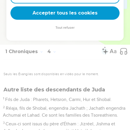
22
Fils de Shécania : Shémaja ; et les fils de Shémaja :
Accepter tous les cookies
Hattush, Jiguéal, Bariach, Néaria et Shaphat, six.
23
Les fils de Néaria : Eljoénaï, Ézéchias et Azrikam, trois.
Tout refuser
24
Fils d'Eljoénaï : Hodavia, Éliashib, Pélaja, Akkub,
Jochanan, Délaja et Anani, sept.
1 Chroniques
4
Seuls les Évangiles sont disponibles en vidéo pour le moment.
Autre liste des descendants de Juda
1
Fils de Juda : Pharets, Hetsron, Carmi, Hur et Shobal.
2
Réaja, fils de Shobal, engendra Jachath ; Jachath engendra
Achumaï et Lahad. Ce sont les familles des Tsoreathiens.
3
Ceux-ci sont issus du père d'Étham : Jizréel, Jishma et