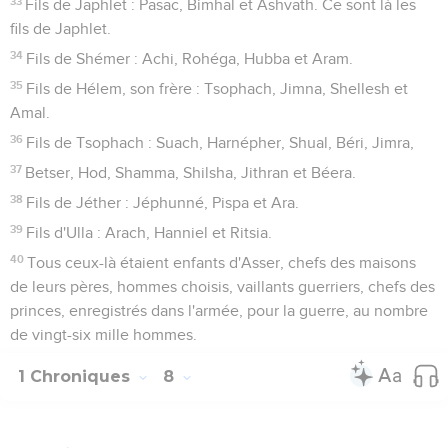
33
Fils de Japhlet : Pasac, Bimhal et Ashvath. Ce sont là les
fils de Japhlet.
34
Fils de Shémer : Achi, Rohéga, Hubba et Aram.
35
Fils de Hélem, son frère : Tsophach, Jimna, Shellesh et
Amal.
36
Fils de Tsophach : Suach, Harnépher, Shual, Béri, Jimra,
37
Betser, Hod, Shamma, Shilsha, Jithran et Béera.
38
Fils de Jéther : Jéphunné, Pispa et Ara.
39
Fils d'Ulla : Arach, Hanniel et Ritsia.
40
Tous ceux-là étaient enfants d'Asser, chefs des maisons
de leurs pères, hommes choisis, vaillants guerriers, chefs des
princes, enregistrés dans l'armée, pour la guerre, au nombre
de vingt-six mille hommes.
1 Chroniques
8