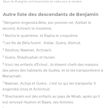
Seuls les Évangiles sont disponibles en vidéo pour le moment.
Autre liste des descendants de Benjamin
1
Benjamin engendra Béla, son premier-né, Ashbel le
second, Achrach le troisième,
2
Nocha le quatrième, et Rapha le cinquième.
3
Les fils de Béla furent : Addar, Guéra, Abihud,
4
Abishua, Naaman, Achoach,
5
Guéra, Shéphuphan et Huram.
6
Voici les enfants d'Échud ; ils étaient chefs des maisons
des pères des habitants de Guéba, et ils les transportèrent à
Manachath :
7
Naaman, Achija et Guéra ; c'est lui qui les transporta. Il
engendra Uzza et Achichud.
8
Shacharaïm eut des enfants au pays de Moab, après qu'il
eut renvoyé Hushim et Baara, ses femmes.