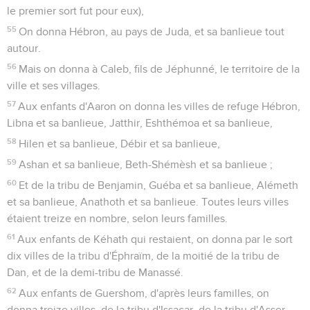
le premier sort fut pour eux),
55
On donna Hébron, au pays de Juda, et sa banlieue tout
autour.
56
Mais on donna à Caleb, fils de Jéphunné, le territoire de la
ville et ses villages.
57
Aux enfants d'Aaron on donna les villes de refuge Hébron,
Libna et sa banlieue, Jatthir, Eshthémoa et sa banlieue,
58
Hilen et sa banlieue, Débir et sa banlieue,
59
Ashan et sa banlieue, Beth-Shémèsh et sa banlieue ;
60
Et de la tribu de Benjamin, Guéba et sa banlieue, Alémeth
et sa banlieue, Anathoth et sa banlieue. Toutes leurs villes
étaient treize en nombre, selon leurs familles.
61
Aux enfants de Kéhath qui restaient, on donna par le sort
dix villes de la tribu d'Éphraïm, de la moitié de la tribu de
Dan, et de la demi-tribu de Manassé.
62
Aux enfants de Guershom, d'après leurs familles, on
donna treize villes, de la tribu d'Issacar, de la tribu d'Asser,