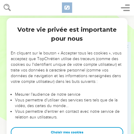
Joas,
12
Dont le fils fut Amatsia, dont le fils fut Azaria, dont le fils
fut Jotham,
Ostervald
13
Dont le fils fut Achaz, dont le fils fut Ézéchias, dont le fils
Votre vie privée est importante
1 Chroniques
3
fut Manassé,
pour nous
14
Dont le fils fut Amon, dont le fils fut Josias.
15
Fils de Josias : le premier-né Jochanan ; le second,
En cliquant sur le bouton « Accepter tous les cookies », vous
Jéhojakim ; le troisième, Sédécias ; le quatrième, Shallum.
acceptez que TopChrétien utilise des traceurs (comme des
cookies ou l'identifiant unique de votre compte utilisateur) et
16
Fils de Jéhojakim : Jéchonias, son fils ; Sédécias, son fils.
traite vos données à caractère personnel (comme vos
17
Fils de Jéchonias, captif : Salathiel, son fils,
données de navigation et les informations renseignées dans
votre compte utilisateur) dans les buts suivants :
18
Malkiram, Pédaja, Shénatsar, Jékamia, Hoshama et
Nédabia.
Mesurer l'audience de notre service
Vous permettre d'utiliser des services tiers tels que de la
19
Fils de Pédaja : Zorobabel et Shimeï. Fils de Zorobabel :
vidéo, des cartes du monde…
Méshullam et Hanania ; Shélomith, leur soeur ;
Vous permettre d'entrer en contact avec notre service de
20
Et Hashuba, Ohel, Bérékia, Hasadia, Jushab-Hésed, cinq.
relation aux utilisateurs.
21
Fils de Hanania : Pélatia et Ésaïe ; les fils de Réphaja, les
Choisir mes cookies
fils d'Arnan, les fils d'Obadia, les fils de Shécania.