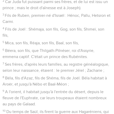
2
Car Juda fut puissant parmi ses frères, et de lui est issu un
prince ; mais le droit d'aînesse est à Joseph).
3
Fils de Ruben, premier-né d'Israël : Hénoc, Pallu, Hetsron et
Carmi.
4
Fils de Joël : Shémaja, son fils, Gog, son fils, Shimeï, son
fils,
5
Mica, son fils, Réaja, son fils, Baal, son fils,
6
Béera, son fils, que Thilgath-Pilnéser, roi d'Assyrie,
emmena captif. C'était un prince des Rubénites.
7
Ses frères, d'après leurs familles, au registre généalogique,
selon leur naissance, étaient : le premier Jéïel ; Zacharie ;
8
Béla, fils d'Azaz, fils de Shéma, fils de Joël. Béla habitait à
Aroër, et jusqu'à Nébo et Baal-Méon ;
9
A l'orient, il habitait jusqu'à l'entrée du désert, depuis le
fleuve de l'Euphrate, car leurs troupeaux étaient nombreux
au pays de Galaad.
10
Du temps de Saül, ils firent la guerre aux Hagaréniens, qui