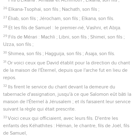
26
Elkana-Tsophaï, son fils ; Nachath, son fils ;
27
Éliab, son fils ; Jérocham, son fils ; Elkana, son fils.
28
Et les fils de Samuel : le premier-né, Vashni, et Abija.
29
Fils de Mérari : Machli ; Libni, son fils ; Shimeï, son fils ;
Uzza, son fils ;
30
Shimea, son fils ; Hagguija, son fils ; Asaja, son fils.
31
Or voici ceux que David établit pour la direction du chant
de la maison de l'Éternel, depuis que l'arche fut en lieu de
repos.
32
Ils firent le service du chant devant la demeure du
tabernacle d'assignation, jusqu'à ce que Salomon eût bâti la
maison de l'Éternel à Jérusalem ; et ils faisaient leur service
suivant la règle qui était prescrite.
33
Voici ceux qui officiaient, avec leurs fils. D'entre les
enfants des Kéhathites : Héman, le chantre, fils de Joël, fils
de Samuel,