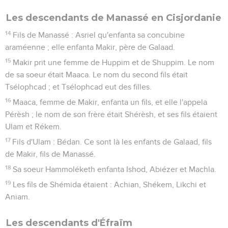
Les descendants de Manassé en Cisjordanie
14
Fils de Manassé : Asriel qu'enfanta sa concubine
araméenne ; elle enfanta Makir, père de Galaad.
15
Makir prit une femme de Huppim et de Shuppim. Le nom
de sa soeur était Maaca. Le nom du second fils était
Tsélophcad ; et Tsélophcad eut des filles.
16
Maaca, femme de Makir, enfanta un fils, et elle l'appela
Pérèsh ; le nom de son frère était Shérèsh, et ses fils étaient
Ulam et Rékem.
17
Fils d'Ulam : Bédan. Ce sont là les enfants de Galaad, fils
de Makir, fils de Manassé.
18
Sa soeur Hammoléketh enfanta Ishod, Abiézer et Machla.
19
Les fils de Shémida étaient : Achian, Shékem, Likchi et
Aniam.
Les descendants d'Éfraïm