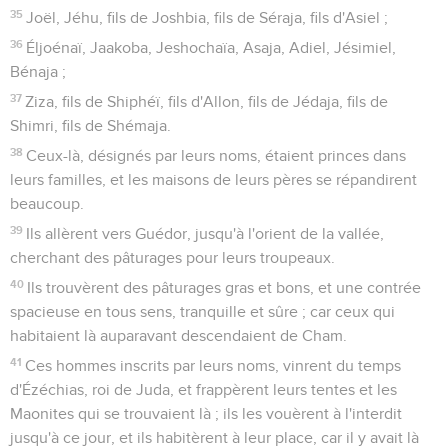
35
Joël, Jéhu, fils de Joshbia, fils de Séraja, fils d'Asiel ;
36
Éljoénaï, Jaakoba, Jeshochaïa, Asaja, Adiel, Jésimiel,
Bénaja ;
37
Ziza, fils de Shiphéï, fils d'Allon, fils de Jédaja, fils de
Shimri, fils de Shémaja.
38
Ceux-là, désignés par leurs noms, étaient princes dans
leurs familles, et les maisons de leurs pères se répandirent
beaucoup.
39
Ils allèrent vers Guédor, jusqu'à l'orient de la vallée,
cherchant des pâturages pour leurs troupeaux.
40
Ils trouvèrent des pâturages gras et bons, et une contrée
spacieuse en tous sens, tranquille et sûre ; car ceux qui
habitaient là auparavant descendaient de Cham.
41
Ces hommes inscrits par leurs noms, vinrent du temps
d'Ézéchias, roi de Juda, et frappèrent leurs tentes et les
Maonites qui se trouvaient là ; ils les vouèrent à l'interdit
jusqu'à ce jour, et ils habitèrent à leur place, car il y avait là