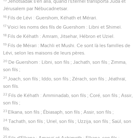
Jéhotsadak s'en alla, quand l'Éternel transporta Juda et
Jérusalem par Nébucadnetsar.
16
Fils de Lévi : Guershom, Kéhath et Mérari.
17
Voici les noms des fils de Guershom : Libni et Shimeï.
18
Fils de Kéhath : Amram, Jitsehar, Hébron et Uziel.
19
Fils de Mérari : Machli et Mushi. Ce sont là les familles de
Lévi, selon les maisons de leurs pères.
20
De Guershom : Libni, son fils ; Jachath, son fils ; Zimma,
son fils ;
21
Joach, son fils ; Iddo, son fils ; Zérach, son fils ; Jéathraï,
son fils.
22
Fils de Kéhath : Amminadab, son fils ; Coré, son fils ; Assir,
son fils ;
23
Elkana, son fils ; Ébiasaph, son fils ; Assir, son fils ;
24
Tachath, son fils ; Uriel, son fils ; Uzzija, son fils ; Saül, son
fils.
25
Fils d'Elkana : Amasaï et Achimoth ; Elkana, son fils ;