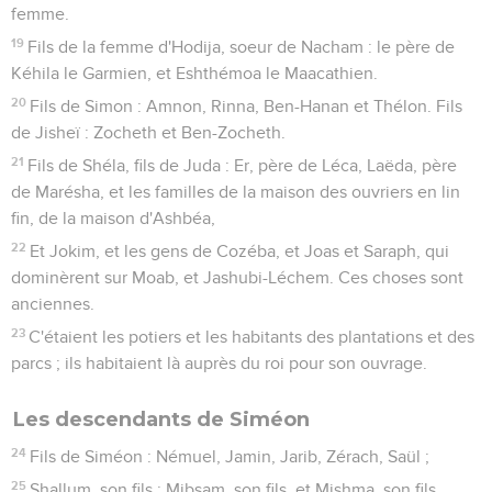
femme.
19
Fils de la femme d'Hodija, soeur de Nacham : le père de
Kéhila le Garmien, et Eshthémoa le Maacathien.
20
Fils de Simon : Amnon, Rinna, Ben-Hanan et Thélon. Fils
de Jisheï : Zocheth et Ben-Zocheth.
21
Fils de Shéla, fils de Juda : Er, père de Léca, Laëda, père
de Marésha, et les familles de la maison des ouvriers en lin
fin, de la maison d'Ashbéa,
22
Et Jokim, et les gens de Cozéba, et Joas et Saraph, qui
dominèrent sur Moab, et Jashubi-Léchem. Ces choses sont
anciennes.
23
C'étaient les potiers et les habitants des plantations et des
parcs ; ils habitaient là auprès du roi pour son ouvrage.
Les descendants de Siméon
24
Fils de Siméon : Némuel, Jamin, Jarib, Zérach, Saül ;
25
Shallum, son fils ; Mibsam, son fils, et Mishma, son fils.