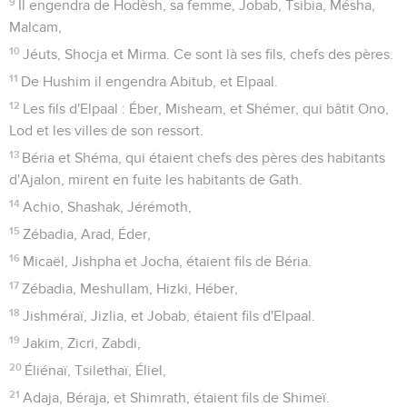
9
Il engendra de Hodèsh, sa femme, Jobab, Tsibia, Mésha,
Malcam,
10
Jéuts, Shocja et Mirma. Ce sont là ses fils, chefs des pères.
11
De Hushim il engendra Abitub, et Elpaal.
12
Les fils d'Elpaal : Éber, Misheam, et Shémer, qui bâtit Ono,
Lod et les villes de son ressort.
13
Béria et Shéma, qui étaient chefs des pères des habitants
d'Ajalon, mirent en fuite les habitants de Gath.
14
Achio, Shashak, Jérémoth,
15
Zébadia, Arad, Éder,
16
Micaël, Jishpha et Jocha, étaient fils de Béria.
17
Zébadia, Meshullam, Hizki, Héber,
18
Jishméraï, Jizlia, et Jobab, étaient fils d'Elpaal.
19
Jakim, Zicri, Zabdi,
20
Éliénaï, Tsilethaï, Éliel,
21
Adaja, Béraja, et Shimrath, étaient fils de Shimeï.