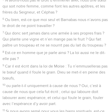
N’avons-nous pas le droit d’emmener avec nous une sœur
qui soit notre femme, comme font les autres apôtres, et les
frères du Seigneur, et Céphas ?
6
Ou bien, est-ce que moi seul et Barnabas nous n’avons pas
le droit de ne point travailler ?
7
Qui donc sert jamais dans une armée à ses propres frais ?
Qui plante une vigne et n’en mange pas le fruit ? Qui fait
paître un troupeau et ne se nourrit pas du lait du troupeau ?
8
Est-ce en homme que je parle ainsi ? La loi aussi ne le dit-
elle pas ?
9
Car il est écrit dans la loi de Moïse : Tu n’emmuselleras pas
le bœuf quand il foule le grain. Dieu se met-il en peine des
bœufs,
10
ou parle-t-il uniquement à cause de nous ? Oui, c’est à
cause de nous que cela fut écrit ; celui qui laboure doit
labourer avec espérance, et celui qui foule le grain, fouler
avec l’espérance d’y avoir part.
11
Si nous avons semé pour vous les biens spirituels, est-ce