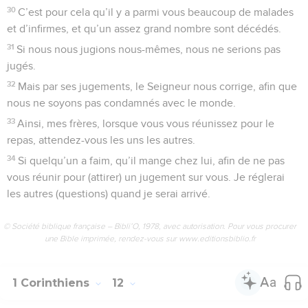
30
C’est pour cela qu’il y a parmi vous beaucoup de malades
et d’infirmes, et qu’un assez grand nombre sont décédés.
31
Si nous nous jugions nous-mêmes, nous ne serions pas
jugés.
32
Mais par ses jugements, le Seigneur nous corrige, afin que
nous ne soyons pas condamnés avec le monde.
33
Ainsi, mes frères, lorsque vous vous réunissez pour le
repas, attendez-vous les uns les autres.
34
Si quelqu’un a faim, qu’il mange chez lui, afin de ne pas
vous réunir pour (attirer) un jugement sur vous. Je réglerai
les autres (questions) quand je serai arrivé.
© Société biblique française – Bibli’O, 1978, avec autorisation. Pour vous procurer
une Bible imprimée, rendez-vous sur www.editionsbiblio.fr
1 Corinthiens
12