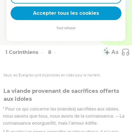
demeure comme elle est. Or moi aussi, je pense avoir l’Esprit
Accepter tous les cookies
de Dieu.
© Société biblique française – Bibli’O, 1978, avec autorisation. Pour vous procurer
Tout refuser
une Bible imprimée, rendez-vous sur www.editionsbiblio.fr
1 Corinthiens
8
Seuls les Évangiles sont disponibles en vidéo pour le moment.
La viande provenant de sacrifices offerts
aux idoles
1
Pour ce qui concerne les (viandes) sacrifiées aux idoles,
nous savons que tous, nous avons de la connaissance. – La
connaissance enorgueillit, mais l’amour édifie.
2
Si quelqu’un pense connaître quelque chose, il n’a pas