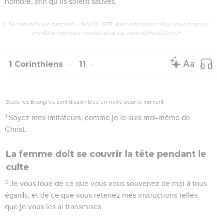
nombre, afin qu’ils soient sauvés.
© Société biblique française – Bibli’O, 1978, avec autorisation. Pour vous procurer
une Bible imprimée, rendez-vous sur www.editionsbiblio.fr
1 Corinthiens
11
Seuls les Évangiles sont disponibles en vidéo pour le moment.
1
Soyez mes imitateurs, comme je le suis moi-même de
Christ.
La femme doit se couvrir la tête pendant le
culte
2
Je vous loue de ce que vous vous souvenez de moi à tous
égards, et de ce que vous retenez mes instructions telles
que je vous les ai transmises.