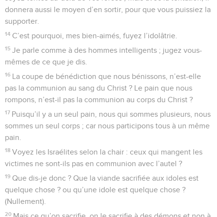
donnera aussi le moyen d’en sortir, pour que vous puissiez la
supporter.
14
C’est pourquoi, mes bien-aimés, fuyez l’idolâtrie.
15
Je parle comme à des hommes intelligents ; jugez vous-
mêmes de ce que je dis.
16
La coupe de bénédiction que nous bénissons, n’est-elle
pas la communion au sang du Christ ? Le pain que nous
rompons, n’est-il pas la communion au corps du Christ ?
17
Puisqu’il y a un seul pain, nous qui sommes plusieurs, nous
sommes un seul corps ; car nous participons tous à un même
pain.
18
Voyez les Israélites selon la chair : ceux qui mangent les
victimes ne sont-ils pas en communion avec l’autel ?
19
Que dis-je donc ? Que la viande sacrifiée aux idoles est
quelque chose ? ou qu’une idole est quelque chose ?
(Nullement).
20
Mais ce qu’on sacrifie, on le sacrifie à des démons et non à