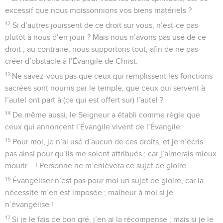
excessif que nous moissonnions vos biens matériels ?
12
Si d’autres jouissent de ce droit sur vous, n’est-ce pas
plutôt à nous d’en jouir ? Mais nous n’avons pas usé de ce
droit ; au contraire, nous supportons tout, afin de ne pas
créer d’obstacle à l’Évangile de Christ.
13
Ne savez-vous pas que ceux qui remplissent les fonctions
sacrées sont nourris par le temple, que ceux qui servent à
l’autel ont part à (ce qui est offert sur) l’autel ?
14
De même aussi, le Seigneur a établi comme règle que
ceux qui annoncent l’Évangile vivent de l’Évangile.
15
Pour moi, je n’ai usé d’aucun de ces droits, et je n’écris
pas ainsi pour qu’ils me soient attribués ; car j’aimerais mieux
mourir... ! Personne ne m’enlèvera ce sujet de gloire.
16
Évangéliser n’est pas pour moi un sujet de gloire, car la
nécessité m’en est imposée ; malheur à moi si je
n’évangélise !
17
Si je le fais de bon gré, j’en ai la récompense ; mais si je le