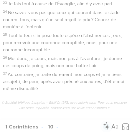
23
Je fais tout à cause de l’Évangile, afin d’y avoir part.
24
Ne savez-vous pas que ceux qui courent dans le stade
courent tous, mais qu’un seul reçoit le prix ? Courez de
manière à l’obtenir.
25
Tout lutteur s’impose toute espèce d’abstinences ; eux,
pour recevoir une couronne corruptible, nous, pour une
couronne incorruptible.
26
Moi donc, je cours, mais non pas à l’aventure ; je donne
des coups de poing, mais non pour battre l’air.
27
Au contraire, je traite durement mon corps et je le tiens
assujetti, de peur, après avoir prêché aux autres, d’être moi-
même disqualifié.
© Société biblique française – Bibli’O, 1978, avec autorisation. Pour vous procurer
une Bible imprimée, rendez-vous sur www.editionsbiblio.fr
1 Corinthiens
10