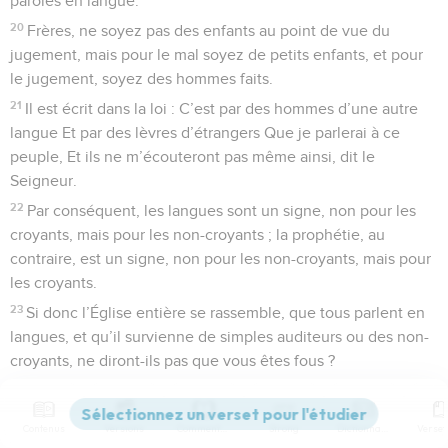
paroles en langue.
20
Frères, ne soyez pas des enfants au point de vue du
jugement, mais pour le mal soyez de petits enfants, et pour
le jugement, soyez des hommes faits.
21
Il est écrit dans la loi : C’est par des hommes d’une autre
langue Et par des lèvres d’étrangers Que je parlerai à ce
peuple, Et ils ne m’écouteront pas même ainsi, dit le
Seigneur.
22
Par conséquent, les langues sont un signe, non pour les
croyants, mais pour les non-croyants ; la prophétie, au
contraire, est un signe, non pour les non-croyants, mais pour
les croyants.
23
Si donc l’Église entière se rassemble, que tous parlent en
langues, et qu’il survienne de simples auditeurs ou des non-
croyants, ne diront-ils pas que vous êtes fous ?
24
Mais si tous prophétisent, et qu’il survienne quelque non-
croyant ou un simple auditeur, il est convaincu par tous, il est
Contenus
Versions
Commentaires
Strong
Dictionnaire
jugé par tous ;