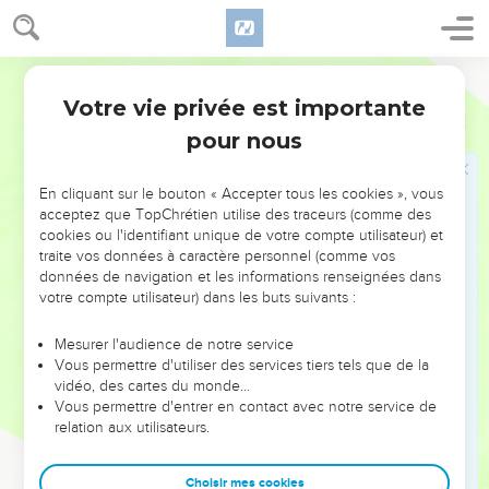
de corps et d’esprit ; et celle qui est mariée s’inquiète des
choses du monde, des moyens de plaire à son mari.
35
Je dis cela dans votre intérêt ; ce n’est pas pour vous
Segond 1978 (Colombe)
tendre un piège, c’est pour vous porter à ce qui est
Votre vie privée est importante
1 Corinthiens
7
bienséant et propre à vous attacher au Seigneur sans
pour nous
tiraillements.
36
Si quelqu’un estime déshonorant pour sa (fille) vierge de
En cliquant sur le bouton « Accepter tous les cookies », vous
dépasser l’âge nubile et qu’il doive en être ainsi, qu’il fasse
acceptez que TopChrétien utilise des traceurs (comme des
ce qu’il veut, il ne pèche pas ; qu’on se marie.
cookies ou l'identifiant unique de votre compte utilisateur) et
traite vos données à caractère personnel (comme vos
37
Mais celui qui tient ferme en lui-même, sans contrainte et
données de navigation et les informations renseignées dans
avec l’exercice de sa propre volonté, et qui a décidé en son
votre compte utilisateur) dans les buts suivants :
cœur de garder sa (fille) vierge, celui-là fait bien.
38
Ainsi, celui qui donne sa (fille) vierge en mariage fait bien,
Mesurer l'audience de notre service
Vous permettre d'utiliser des services tiers tels que de la
celui qui ne la donne pas fait mieux.
vidéo, des cartes du monde…
39
Une femme est liée aussi longtemps que son mari est
Vous permettre d'entrer en contact avec notre service de
relation aux utilisateurs.
vivant ; mais si le mari est décédé, elle est libre de se marier
à qui elle veut ; seulement, que ce soit dans le Seigneur.
Choisir mes cookies
40
Néanmoins, elle sera plus heureuse, à mon avis, si elle