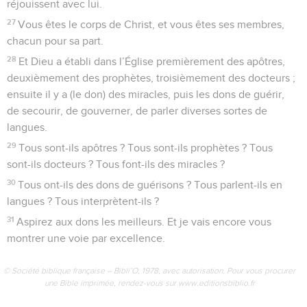
réjouissent avec lui.
27
Vous êtes le corps de Christ, et vous êtes ses membres,
chacun pour sa part.
28
Et Dieu a établi dans l’Église premièrement des apôtres,
deuxièmement des prophètes, troisièmement des docteurs ;
ensuite il y a (le don) des miracles, puis les dons de guérir,
de secourir, de gouverner, de parler diverses sortes de
langues.
29
Tous sont-ils apôtres ? Tous sont-ils prophètes ? Tous
sont-ils docteurs ? Tous font-ils des miracles ?
30
Tous ont-ils des dons de guérisons ? Tous parlent-ils en
langues ? Tous interprètent-ils ?
31
Aspirez aux dons les meilleurs. Et je vais encore vous
montrer une voie par excellence.
© Société biblique française – Bibli’O, 1978, avec autorisation. Pour vous procurer
une Bible imprimée, rendez-vous sur www.editionsbiblio.fr