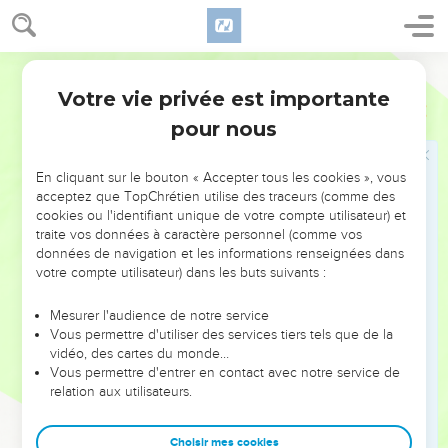
leur conscience, qui est faible, se charge de culpabilité.
8
Mais ce n’est pas un aliment qui peut nous rapprocher de
Dieu ; en manger ou pas ne nous rendra ni meilleurs, ni
Semeur
pires.
Votre vie privée est importante
1 Corinthiens
8
9
Toutefois, faites bien attention à ce que votre liberté ne
pour nous
fasse pas tomber dans le péché ceux qui sont mal affermis
dans la foi.
En cliquant sur le bouton « Accepter tous les cookies », vous
10
Suppose, en effet, que l’un d’eux te voie, toi, « l’homme
acceptez que TopChrétien utilise des traceurs (comme des
éclairé », assis à table dans un temple d’idoles. Sa
cookies ou l'identifiant unique de votre compte utilisateur) et
traite vos données à caractère personnel (comme vos
conscience ne va-t-elle pas l’encourager, lui qui est mal
données de navigation et les informations renseignées dans
affermi, à manger des viandes sacrifiées aux idoles ?
votre compte utilisateur) dans les buts suivants :
11
Ainsi, à cause de ta connaissance, ce chrétien mal affermi
va courir à sa perte. Et pourtant, c’est un frère pour lequel le
Mesurer l'audience de notre service
Vous permettre d'utiliser des services tiers tels que de la
Christ a donné sa vie !
vidéo, des cartes du monde…
12
Si vous péchez de la sorte envers des frères, en blessant
Vous permettre d'entrer en contact avec notre service de
relation aux utilisateurs.
leur conscience qui est faible, vous péchez contre le Christ
lui-même.
Choisir mes cookies
13
C’est pourquoi, si ce que je mange devait faire tomber