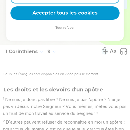
mon frère dans le péché, j’y renoncerais à tout jamais, afin
Accepter tous les cookies
de ne pas être pour lui une occasion de chute.
La Bible Du Semeur Copyright © 1992, 1999 by Biblica, Inc.® Used by permission.
Tout refuser
All rights reserved worldwide.
1 Corinthiens
9
Seuls les Évangiles sont disponibles en vidéo pour le moment.
Les droits et les devoirs d'un apôtre
1
Ne suis-je donc pas libre ? Ne suis-je pas *apôtre ? N’ai-je
pas vu Jésus, notre Seigneur ? Vous-mêmes, n’êtes-vous pas
un fruit de mon travail au service du Seigneur ?
2
D’autres peuvent refuser de reconnaître en moi un apôtre :
pour vous, du moins, c’est ce que je suis, car vous êtes bien