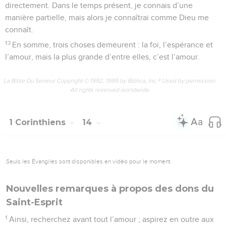
directement. Dans le temps présent, je connais d’une
manière partielle, mais alors je connaîtrai comme Dieu me
connaît.
13
En somme, trois choses demeurent : la foi, l’espérance et
l’amour, mais la plus grande d’entre elles, c’est l’amour.
La Bible Du Semeur Copyright © 1992, 1999 by Biblica, Inc.® Used by permission.
All rights reserved worldwide.
1 Corinthiens
14
Seuls les Évangiles sont disponibles en vidéo pour le moment.
Nouvelles remarques à propos des dons du
Saint-Esprit
1
Ainsi, recherchez avant tout l’amour ; aspirez en outre aux