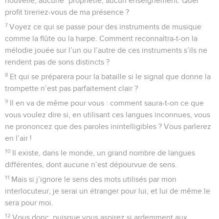
nouvelle, aucune *prophétie, aucun enseignement. Quel
profit tireriez-vous de ma présence ?
7
Voyez ce qui se passe pour des instruments de musique
comme la flûte ou la harpe. Comment reconnaîtra-t-on la
mélodie jouée sur l’un ou l’autre de ces instruments s’ils ne
rendent pas de sons distincts ?
8
Et qui se préparera pour la bataille si le signal que donne la
trompette n’est pas parfaitement clair ?
9
Il en va de même pour vous : comment saura-t-on ce que
vous voulez dire si, en utilisant ces langues inconnues, vous
ne prononcez que des paroles inintelligibles ? Vous parlerez
en l’air !
10
Il existe, dans le monde, un grand nombre de langues
différentes, dont aucune n’est dépourvue de sens.
11
Mais si j’ignore le sens des mots utilisés par mon
interlocuteur, je serai un étranger pour lui, et lui de même le
sera pour moi.
12
Vous donc, puisque vous aspirez si ardemment aux