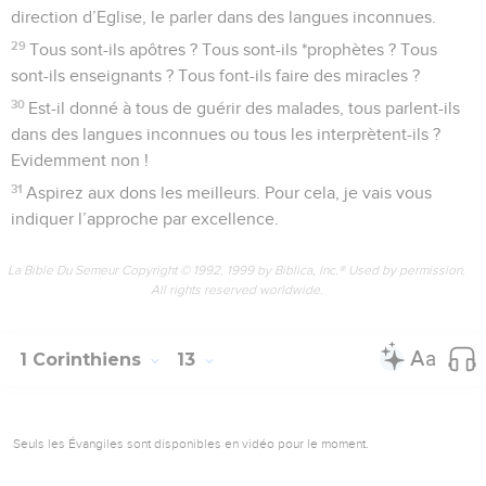
direction d’Eglise, le parler dans des langues inconnues.
29
Tous sont-ils apôtres ? Tous sont-ils *prophètes ? Tous
sont-ils enseignants ? Tous font-ils faire des miracles ?
30
Est-il donné à tous de guérir des malades, tous parlent-ils
dans des langues inconnues ou tous les interprètent-ils ?
Evidemment non !
31
Aspirez aux dons les meilleurs. Pour cela, je vais vous
indiquer l’approche par excellence.
La Bible Du Semeur Copyright © 1992, 1999 by Biblica, Inc.® Used by permission.
All rights reserved worldwide.
1 Corinthiens
13
Seuls les Évangiles sont disponibles en vidéo pour le moment.