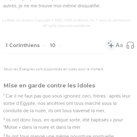
autres, je ne me trouve moi-même disqualifié.
La Bible Du Semeur Copyright © 1992, 1999 by Biblica, Inc.® Used by permission.
All rights reserved worldwide.
1 Corinthiens
10
Seuls les Évangiles sont disponibles en vidéo pour le moment.
Mise en garde contre les idoles
1
Car il ne faut pas que vous ignoriez ceci, frères : après leur
sortie d’Egypte, nos ancêtres ont tous marché sous la
conduite de la nuée, ils ont tous traversé la mer,
2
ils ont donc tous, en quelque sorte, été baptisés « pour
*Moïse » dans la nuée et dans la mer.
3
Ils ont tous mangé une même nourriture spirituelle.