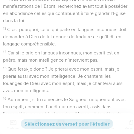
manifestations de l’Esprit, recherchez avant tout à posséder
en abondance celles qui contribuent à faire grandir l’Eglise
dans la foi.
13
C’est pourquoi, celui qui parle en langues inconnues doit
demander à Dieu de lui donner de traduire ce qu’il dit en
langage compréhensible.
14
Car si je prie en langues inconnues, mon esprit est en
prière, mais mon intelligence n’intervient pas.
15
Que ferai-je donc ? Je prierai avec mon esprit, mais je
prierai aussi avec mon intelligence. Je chanterai les
louanges de Dieu avec mon esprit, mais je chanterai aussi
avec mon intelligence.
16
Autrement, si tu remercies le Seigneur uniquement avec
ton esprit, comment l’auditeur non averti, assis dans
l’assemblée, pourra-t-il répondre « *Amen » à ta prière de
reconnaissance, puisqu’il ne comprend pas ce que tu dis ?
Contenus
Versions
Commentaires
Strong
Dictionnaire
17
Ta prière de reconnaissance a beau être sublime, l’autre