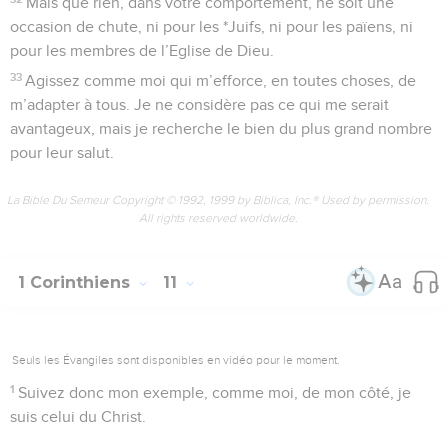
Mais que rien, dans votre comportement, ne soit une
occasion de chute, ni pour les *Juifs, ni pour les païens, ni
pour les membres de l’Eglise de Dieu.
33
Agissez comme moi qui m’efforce, en toutes choses, de
m’adapter à tous. Je ne considère pas ce qui me serait
avantageux, mais je recherche le bien du plus grand nombre
pour leur salut.
La Bible Du Semeur Copyright © 1992, 1999 by Biblica, Inc.® Used by permission.
All rights reserved worldwide.
1 Corinthiens
11
Seuls les Évangiles sont disponibles en vidéo pour le moment.
1
Suivez donc mon exemple, comme moi, de mon côté, je
suis celui du Christ.