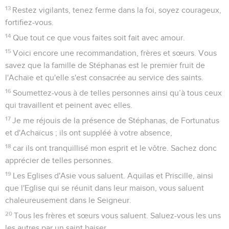
13
Restez vigilants, tenez ferme dans la foi, soyez courageux,
fortifiez-vous.
14
Que tout ce que vous faites soit fait avec amour.
15
Voici encore une recommandation, frères et sœurs. Vous
savez que la famille de Stéphanas est le premier fruit de
l'Achaïe et qu'elle s'est consacrée au service des saints.
16
Soumettez-vous à de telles personnes ainsi qu’à tous ceux
qui travaillent et peinent avec elles.
17
Je me réjouis de la présence de Stéphanas, de Fortunatus
et d'Achaïcus ; ils ont suppléé à votre absence,
18
car ils ont tranquillisé mon esprit et le vôtre. Sachez donc
apprécier de telles personnes.
19
Les Eglises d'Asie vous saluent. Aquilas et Priscille, ainsi
que l'Eglise qui se réunit dans leur maison, vous saluent
chaleureusement dans le Seigneur.
20
Tous les frères et sœurs vous saluent. Saluez-vous les uns
les autres par un saint baiser.