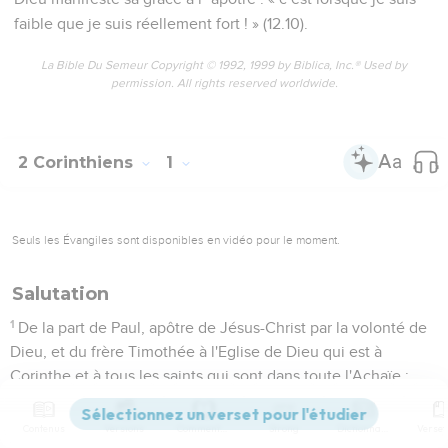
faible que je suis réellement fort ! » (12.10).
La Bible Du Semeur Copyright © 1992, 1999 by Biblica, Inc.® Used by
permission. All rights reserved worldwide.
2 Corinthiens
1
Seuls les Évangiles sont disponibles en vidéo pour le moment.
Salutation
1
De la part de Paul, apôtre de Jésus-Christ par la volonté de
Dieu, et du frère Timothée à l'Eglise de Dieu qui est à
Corinthe et à tous les saints qui sont dans toute l'Achaïe :
2
que la grâce et la paix vous soient données de la part de
Dieu notre Père et du Seigneur Jésus-Christ !
Contenus
Versions
Commentaires
Strong
Dictionnaire