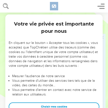
vous buvez cette coupe, vous annoncez la mort du Seigneur
jusqu'à ce qu'il vienne.
27
C'est pourquoi, celui qui mange ce pain ou boit la coupe
Segond 21
du Seigneur indignement sera coupable envers le corps et le
Votre vie privée est importante
1 Corinthiens
11
sang du Seigneur.
pour nous
28
Que chacun donc s'examine lui-même, et qu’ainsi il
mange du pain et boive de la coupe,
En cliquant sur le bouton « Accepter tous les cookies », vous
29
car celui qui mange et boit [indignement], sans discerner
acceptez que TopChrétien utilise des traceurs (comme des
cookies ou l'identifiant unique de votre compte utilisateur) et
le corps [du Seigneur], mange et boit un jugement contre lui-
traite vos données à caractère personnel (comme vos
même.
données de navigation et les informations renseignées dans
30
C'est pour cela qu'il y a parmi vous beaucoup d'infirmes et
votre compte utilisateur) dans les buts suivants :
de malades, et que plusieurs sont morts.
Mesurer l'audience de notre service
31
Si nous nous examinions nous-mêmes, nous ne serions
Vous permettre d'utiliser des services tiers tels que de la
pas jugés.
vidéo, des cartes du monde…
Vous permettre d'entrer en contact avec notre service de
32
Mais quand nous sommes jugés, c’est le Seigneur qui
relation aux utilisateurs.
nous corrige afin que nous ne soyons pas condamnés avec
le monde.
Choisir mes cookies