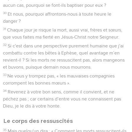
aucun cas, pourquoi se font-ils baptiser pour eux ?
30
Et nous, pourquoi affrontons-nous à toute heure le
danger ?
31
Chaque jour je risque la mort, aussi vrai, frères et sœurs,
que vous faites ma fierté en Jésus-Christ notre Seigneur.
32
Si c'est dans une perspective purement humaine que j'ai
combattu contre les bêtes à Ephèse, quel avantage m’en
revient-il ? Si les morts ne ressuscitent pas, alors mangeons
et buvons, puisque demain nous mourrons.
33
Ne vous y trompez pas, « les mauvaises compagnies
corrompent les bonnes mœurs ».
34
Revenez à votre bon sens, comme il convient, et ne
péchez pas ; car certains d’entre vous ne connaissent pas
Dieu, je le dis à votre honte.
Le corps des ressuscités
35
Mais quelqu'un dira : « Comment les morts ressuscitent-ils