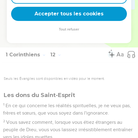
33
Ainsi, mes frères et sœurs, lorsque vous vous réunissez
pour le repas, attendez-vous les uns les autres.
Accepter tous les cookies
34
Si quelqu'un a faim, qu'il mange chez lui, afin que vous ne
vous réunissiez pas pour attirer un jugement sur vous. Quant
Tout refuser
aux autres questions, je les réglerai quand je viendrai chez
vous.
1 Corinthiens
12
Seuls les Évangiles sont disponibles en vidéo pour le moment.
Les dons du Saint-Esprit
1
En ce qui concerne les réalités spirituelles, je ne veux pas,
frères et sœurs, que vous soyez dans l'ignorance.
2
Vous savez comment, lorsque vous étiez étrangers au
peuple de Dieu, vous vous laissiez irrésistiblement entraîner
vers les idoles muettes.