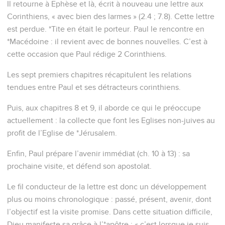
Il retourne à Ephèse et là, écrit à nouveau une lettre aux
Corinthiens, « avec bien des larmes » (2.4 ; 7.8). Cette lettre
est perdue. *Tite en était le porteur. Paul le rencontre en
*Macédoine : il revient avec de bonnes nouvelles. C’est à
cette occasion que Paul rédige 2 Corinthiens.
Les sept premiers chapitres récapitulent les relations
tendues entre Paul et ses détracteurs corinthiens.
Puis, aux chapitres 8 et 9, il aborde ce qui le préoccupe
actuellement : la collecte que font les Eglises non-juives au
profit de l’Eglise de *Jérusalem.
Enfin, Paul prépare l’avenir immédiat (ch. 10 à 13) : sa
prochaine visite, et défend son apostolat.
Le fil conducteur de la lettre est donc un développement
plus ou moins chronologique : passé, présent, avenir, dont
l’objectif est la visite promise. Dans cette situation difficile,
Dieu manifeste sa grâce à l’*apôtre : « c’est lorsque je suis