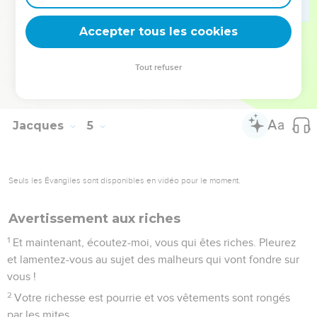
17
Oui, « celui qui sait faire le bien et ne le fait pas, se rend
Accepter tous les cookies
coupable d’un péché. »
La Bible Du Semeur Copyright © 1992, 1999 by Biblica, Inc.® Used by permission.
Tout refuser
All rights reserved worldwide.
Jacques
5
Seuls les Évangiles sont disponibles en vidéo pour le moment.
Avertissement aux riches
1
Et maintenant, écoutez-moi, vous qui êtes riches. Pleurez
et lamentez-vous au sujet des malheurs qui vont fondre sur
vous !
2
Votre richesse est pourrie et vos vêtements sont rongés
par les mites.