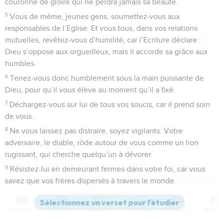
couronne de gloire qui ne perdra jamais sa beauté.
5
Vous de même, jeunes gens, soumettez-vous aux
responsables de l’Eglise. Et vous tous, dans vos relations
mutuelles, revêtez-vous d’humilité, car l’Ecriture déclare :
Dieu s’oppose aux orgueilleux, mais il accorde sa grâce aux
humbles.
6
Tenez-vous donc humblement sous la main puissante de
Dieu, pour qu’il vous élève au moment qu’il a fixé.
7
Déchargez-vous sur lui de tous vos soucis, car il prend soin
de vous.
8
Ne vous laissez pas distraire, soyez vigilants. Votre
adversaire, le diable, rôde autour de vous comme un lion
rugissant, qui cherche quelqu’un à dévorer.
9
Résistez-lui en demeurant fermes dans votre foi, car vous
savez que vos frères dispersés à travers le monde
connaissent les mêmes souffrances.
10
Mais quand vous aurez souffert un peu de temps, Dieu,
Contenus
Versions
Commentaires
Strong
Dictionnaire
l’auteur de toute grâce, qui vous a appelés à connaître sa