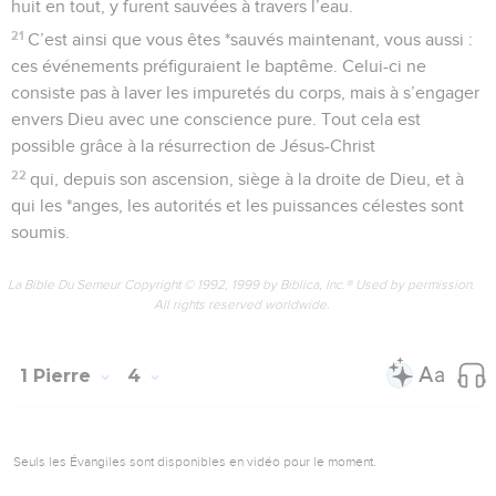
huit en tout, y furent sauvées à travers l’eau.
21
C’est ainsi que vous êtes *sauvés maintenant, vous aussi :
ces événements préfiguraient le baptême. Celui-ci ne
consiste pas à laver les impuretés du corps, mais à s’engager
envers Dieu avec une conscience pure. Tout cela est
possible grâce à la résurrection de Jésus-Christ
22
qui, depuis son ascension, siège à la droite de Dieu, et à
qui les *anges, les autorités et les puissances célestes sont
soumis.
La Bible Du Semeur Copyright © 1992, 1999 by Biblica, Inc.® Used by permission.
All rights reserved worldwide.
1 Pierre
4
Seuls les Évangiles sont disponibles en vidéo pour le moment.