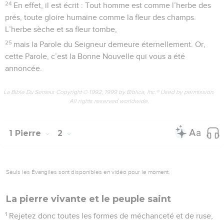
24
En effet, il est écrit : Tout homme est comme l’herbe des
prés, toute gloire humaine comme la fleur des champs.
L’herbe sèche et sa fleur tombe,
25
mais la Parole du Seigneur demeure éternellement. Or,
cette Parole, c’est la Bonne Nouvelle qui vous a été
annoncée.
La Bible Du Semeur Copyright © 1992, 1999 by Biblica, Inc.® Used by permission.
All rights reserved worldwide.
1 Pierre
2
Seuls les Évangiles sont disponibles en vidéo pour le moment.
La pierre vivante et le peuple saint
1
Rejetez donc toutes les formes de méchanceté et de ruse,