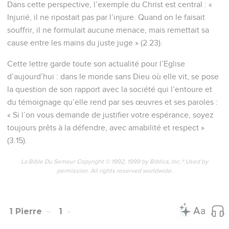
Dans cette perspective, l’exemple du Christ est central : «
Injurié, il ne ripostait pas par l’injure. Quand on le faisait
souffrir, il ne formulait aucune menace, mais remettait sa
cause entre les mains du juste juge » (2.23).
Cette lettre garde toute son actualité pour l’Eglise
d’aujourd’hui : dans le monde sans Dieu où elle vit, se pose
la question de son rapport avec la société qui l’entoure et
du témoignage qu’elle rend par ses œuvres et ses paroles :
« Si l’on vous demande de justifier votre espérance, soyez
toujours prêts à la défendre, avec amabilité et respect »
(3.15).
La Bible Du Semeur Copyright © 1992, 1999 by Biblica, Inc.® Used by
permission. All rights reserved worldwide.
1 Pierre
1