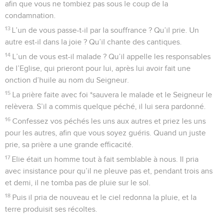
afin que vous ne tombiez pas sous le coup de la
condamnation.
13
L’un de vous passe-t-il par la souffrance ? Qu’il prie. Un
autre est-il dans la joie ? Qu’il chante des cantiques.
14
L’un de vous est-il malade ? Qu’il appelle les responsables
de l’Eglise, qui prieront pour lui, après lui avoir fait une
onction d’huile au nom du Seigneur.
15
La prière faite avec foi *sauvera le malade et le Seigneur le
relèvera. S’il a commis quelque péché, il lui sera pardonné.
16
Confessez vos péchés les uns aux autres et priez les uns
pour les autres, afin que vous soyez guéris. Quand un juste
prie, sa prière a une grande efficacité.
17
Elie était un homme tout à fait semblable à nous. Il pria
avec insistance pour qu’il ne pleuve pas et, pendant trois ans
et demi, il ne tomba pas de pluie sur le sol.
18
Puis il pria de nouveau et le ciel redonna la pluie, et la
terre produisit ses récoltes.