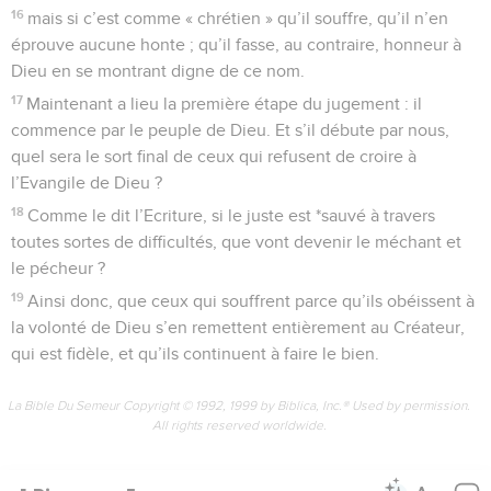
16
mais si c’est comme « chrétien » qu’il souffre, qu’il n’en
éprouve aucune honte ; qu’il fasse, au contraire, honneur à
Dieu en se montrant digne de ce nom.
17
Maintenant a lieu la première étape du jugement : il
commence par le peuple de Dieu. Et s’il débute par nous,
quel sera le sort final de ceux qui refusent de croire à
l’Evangile de Dieu ?
18
Comme le dit l’Ecriture, si le juste est *sauvé à travers
toutes sortes de difficultés, que vont devenir le méchant et
le pécheur ?
19
Ainsi donc, que ceux qui souffrent parce qu’ils obéissent à
la volonté de Dieu s’en remettent entièrement au Créateur,
qui est fidèle, et qu’ils continuent à faire le bien.
La Bible Du Semeur Copyright © 1992, 1999 by Biblica, Inc.® Used by permission.
All rights reserved worldwide.