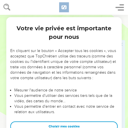
t’en fais le juge.
12
Or il n’y a qu’un seul législateur et juge, celui qui peut
Semeur
*sauver et faire périr. Mais pour qui te prends-tu, toi qui juges
Votre vie privée est importante
ton prochain ?
Jacques
4
pour nous
Ne pas être orgueilleux
En cliquant sur le bouton « Accepter tous les cookies », vous
13
Et maintenant, écoutez-moi, vous qui dites : « Aujourd’hui
acceptez que TopChrétien utilise des traceurs (comme des
ou demain, nous irons dans telle ville, nous y passerons une
cookies ou l'identifiant unique de votre compte utilisateur) et
année, nous y ferons des affaires et nous gagnerons de
traite vos données à caractère personnel (comme vos
données de navigation et les informations renseignées dans
l’argent. »
votre compte utilisateur) dans les buts suivants :
14
Savez-vous ce que demain vous réserve ? Qu’est-ce que
votre vie ? Une brume légère, visible quelques instants et
Mesurer l'audience de notre service
qui se dissipe bien vite.
Vous permettre d'utiliser des services tiers tels que de la
vidéo, des cartes du monde…
15
Voici ce que vous devriez dire : « Si le Seigneur le veut,
Vous permettre d'entrer en contact avec notre service de
nous vivrons et nous ferons ceci ou cela ! »
relation aux utilisateurs.
16
Mais en réalité, vous mettez votre orgueil dans vos projets
présomptueux. Tout orgueil de ce genre est mauvais.
Choisir mes cookies