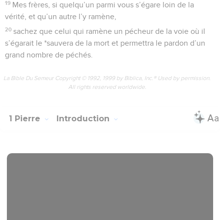
19
Mes frères, si quelqu’un parmi vous s’égare loin de la
vérité, et qu’un autre l’y ramène,
20
sachez que celui qui ramène un pécheur de la voie où il
s’égarait le *sauvera de la mort et permettra le pardon d’un
grand nombre de péchés.
La Bible Du Semeur Copyright © 1992, 1999 by Biblica, Inc.® Used by permission.
All rights reserved worldwide.
1 Pierre
Introduction