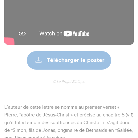
Télécharger le poster
© Le Projet Biblique
L’auteur de cette lettre se nomme au premier verset «
Pierre, *apôtre de Jésus-Christ » et précise au chapitre 5 (v.1)
qu’il fut « témoin des souffrances du Christ » : il s’agit donc
de *Simon, fils de Jonas, originaire de Bethsaïda en *Galilée,
que Jésus appela à le suivre.