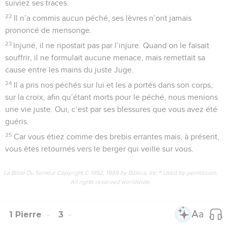
suiviez ses traces.
22
Il n’a commis aucun péché, ses lèvres n’ont jamais
prononcé de mensonge.
23
Injurié, il ne ripostait pas par l’injure. Quand on le faisait
souffrir, il ne formulait aucune menace, mais remettait sa
cause entre les mains du juste Juge.
24
Il a pris nos péchés sur lui et les a portés dans son corps,
sur la croix, afin qu’étant morts pour le péché, nous menions
une vie juste. Oui, c’est par ses blessures que vous avez été
guéris.
25
Car vous étiez comme des brebis errantes mais, à présent,
vous êtes retournés vers le berger qui veille sur vous.
La Bible Du Semeur Copyright © 1992, 1999 by Biblica, Inc.® Used by permission.
All rights reserved worldwide.
1 Pierre
3