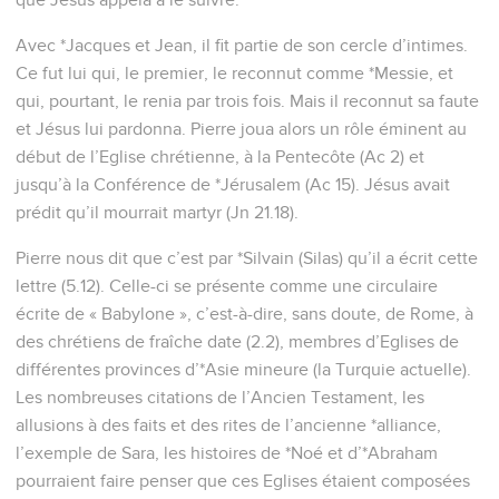
Avec *Jacques et Jean, il fit partie de son cercle d’intimes.
Ce fut lui qui, le premier, le reconnut comme *Messie, et
qui, pourtant, le renia par trois fois. Mais il reconnut sa faute
et Jésus lui pardonna. Pierre joua alors un rôle éminent au
début de l’Eglise chrétienne, à la Pentecôte (Ac 2) et
jusqu’à la Conférence de *Jérusalem (Ac 15). Jésus avait
prédit qu’il mourrait martyr (Jn 21.18).
Pierre nous dit que c’est par *Silvain (Silas) qu’il a écrit cette
lettre (5.12). Celle-ci se présente comme une circulaire
écrite de « Babylone », c’est-à-dire, sans doute, de Rome, à
des chrétiens de fraîche date (2.2), membres d’Eglises de
différentes provinces d’*Asie mineure (la Turquie actuelle).
Les nombreuses citations de l’Ancien Testament, les
allusions à des faits et des rites de l’ancienne *alliance,
l’exemple de Sara, les histoires de *Noé et d’*Abraham
pourraient faire penser que ces Eglises étaient composées